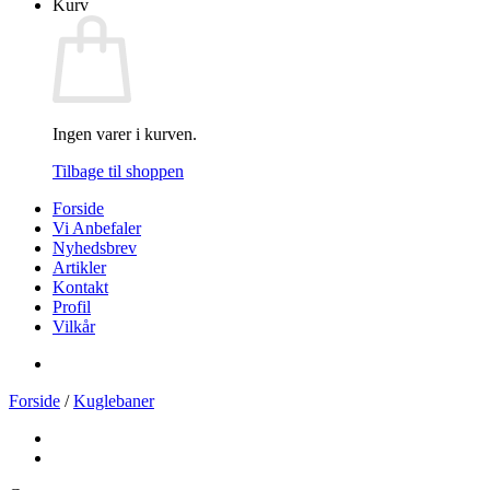
Kurv
Ingen varer i kurven.
Tilbage til shoppen
Forside
Vi Anbefaler
Nyhedsbrev
Artikler
Kontakt
Profil
Vilkår
Forside
/
Kuglebaner