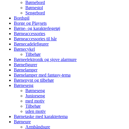
Børnebord
Børnestol
Sengebord
Bordspil
Borge og Playsets
Børne- og karakterlegetøj
Børneaccessories
Børneaccessories til hår
Børnecadelefigurer
Børnecykel
Tilbehør
Børneelektronik og sjove alarmure
Børnefigurer
Børnelamper
Børnelamper med fantasy-tema
Børnepynt og tilbehør
Børneseng
Børneseng
Juniorseng
med motiv
Tilbehør
uden motiv
Børnetaske med karaktertema
Børneure
Armbåndsure