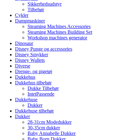
Sikkerhedsudstyr
Tilbehør
Cykler
Dampmaskiner
Steaming Machines Accessories
Steaming Machines Building Set
Workshop machines generator
Dinosaur
Disney Punge og accessories
Disney Smykker
Disney Wallets
Diverse
Drenge- og pigetøj
Dukkehus
Dukkehus tilbehør
Dukke Tilbehør
IntetPassende
Dukkehuse
Dukker
Dukkehuse tilbehør
Dukker
28-31cm Modedukker
30-35cm dukker
Baby Annabelle Dukker
Baby Born Dukker