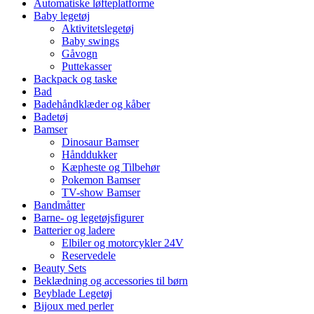
Automatiske løfteplatforme
Baby legetøj
Aktivitetslegetøj
Baby swings
Gåvogn
Puttekasser
Backpack og taske
Bad
Badehåndklæder og kåber
Badetøj
Bamser
Dinosaur Bamser
Hånddukker
Kæpheste og Tilbehør
Pokemon Bamser
TV-show Bamser
Bandmåtter
Barne- og legetøjsfigurer
Batterier og ladere
Elbiler og motorcykler 24V
Reservedele
Beauty Sets
Beklædning og accessories til børn
Beyblade Legetøj
Bijoux med perler