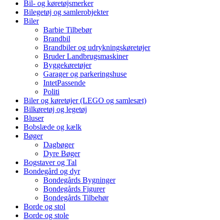
Bil- og køretøjsmerker
Bilegetøj og samlerobjekter
Biler
Barbie Tilbebør
Brandbil
Brandbiler og udrykningskøretøjer
Bruder Landbrugsmaskiner
Byggekøretøjer
Garager og parkeringshuse
IntetPassende
Politi
Biler og køretøjer (LEGO og samlesæt)
Bilkøretøj og legetøj
Bluser
Bobslæde og kælk
Bøger
Dagbøger
Dyre Bøger
Bogstaver og Tal
Bondegård og dyr
Bondegårds Bygninger
Bondegårds Figurer
Bondegårds Tilbehør
Borde og stol
Borde og stole