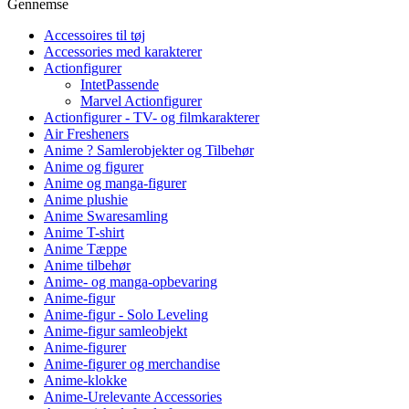
Gennemse
Accessoires til tøj
Accessories med karakterer
Actionfigurer
IntetPassende
Marvel Actionfigurer
Actionfigurer - TV- og filmkarakterer
Air Fresheners
Anime ? Samlerobjekter og Tilbehør
Anime og figurer
Anime og manga-figurer
Anime plushie
Anime Swaresamling
Anime T-shirt
Anime Tæppe
Anime tilbehør
Anime- og manga-opbevaring
Anime-figur
Anime-figur - Solo Leveling
Anime-figur samleobjekt
Anime-figurer
Anime-figurer og merchandise
Anime-klokke
Anime-Urelevante Accessories