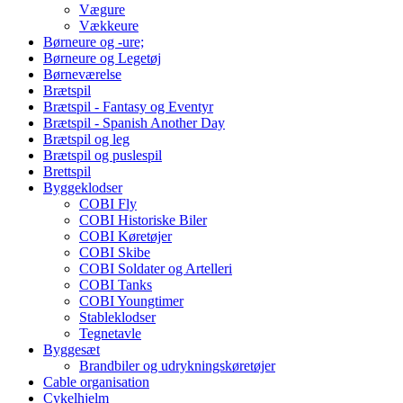
Vægure
Vækkeure
Børneure og -ure;
Børneure og Legetøj
Børneværelse
Brætspil
Brætspil - Fantasy og Eventyr
Brætspil - Spanish Another Day
Brætspil og leg
Brætspil og puslespil
Brettspil
Byggeklodser
COBI Fly
COBI Historiske Biler
COBI Køretøjer
COBI Skibe
COBI Soldater og Artelleri
COBI Tanks
COBI Youngtimer
Stableklodser
Tegnetavle
Byggesæt
Brandbiler og udrykningskøretøjer
Cable organisation
Cykelhjelm