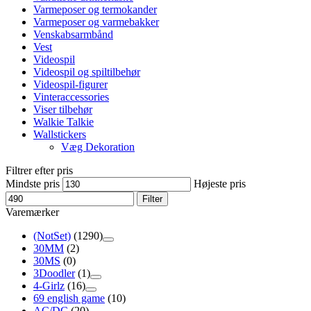
Varmeposer og termokander
Varmeposer og varmebakker
Venskabsarmbånd
Vest
Videospil
Videospil og spiltilbehør
Videospil-figurer
Vinteraccessories
Viser tilbehør
Walkie Talkie
Wallstickers
Væg Dekoration
Filtrer efter pris
Mindste pris
Højeste pris
Filter
Varemærker
(NotSet)
(1290)
30MM
(2)
30MS
(0)
3Doodler
(1)
4-Girlz
(16)
69 english game
(10)
AC/DC
(20)