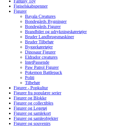
Fantasy Toy
Figiselskabspenner
Figurer
Bayala Creatures
Bondegårds Bygninger
Bondegårds Figurer
Brandbiler og udrykningskøretøjer
Bruder Landbrugsmaskiner
Bruder Tilbehør
Byggekøretøjer
Dinosaur Figurer
Eldrador creatures
IntetPassende
Paw Patrol Figurer
Pokemon Battlepack
Politi
Tilbehør
Figurer - Popkultur
Figurer fra populære serier
Figurer og Blokke
Figurer og collectibles
Figurer og Legetøj
Figurer og samlekort
Figurer og samleobjekter
Figurer og souvenirs