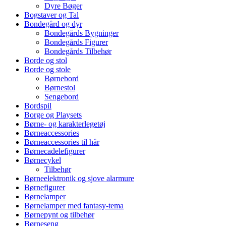
Dyre Bøger
Bogstaver og Tal
Bondegård og dyr
Bondegårds Bygninger
Bondegårds Figurer
Bondegårds Tilbehør
Borde og stol
Borde og stole
Børnebord
Børnestol
Sengebord
Bordspil
Borge og Playsets
Børne- og karakterlegetøj
Børneaccessories
Børneaccessories til hår
Børnecadelefigurer
Børnecykel
Tilbehør
Børneelektronik og sjove alarmure
Børnefigurer
Børnelamper
Børnelamper med fantasy-tema
Børnepynt og tilbehør
Børneseng