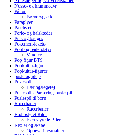
Notesbøger og skriveredskaber
Nusse- og krammedyr
På tur
Børnerygsæk
Paraplyer
Patchsæt
Perle- og halskæder
Pins og badges
Pokemon-legetøj
Pool og badeudstyr
Vandleg
Pop-figur BTS
Popkultur-figur
Popkultur-figurer
pusle og pleje
Puslespil
Læringslegetøj
Puslespil - Parkeringspuslespil
Puslespil til børn
Racerbaner
Racerbaner
Radiostyret Biler
Fjernstyrede Biler
Reoler og skabe
Opbevaringsmøbler