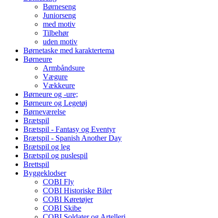
Børneseng
Juniorseng
med motiv
Tilbehør
uden motiv
Børnetaske med karaktertema
Børneure
Armbåndsure
Vægure
Vækkeure
Børneure og -ure;
Børneure og Legetøj
Børneværelse
Brætspil
Brætspil - Fantasy og Eventyr
Brætspil - Spanish Another Day
Brætspil og leg
Brætspil og puslespil
Brettspil
Byggeklodser
COBI Fly
COBI Historiske Biler
COBI Køretøjer
COBI Skibe
COBI Soldater og Artelleri