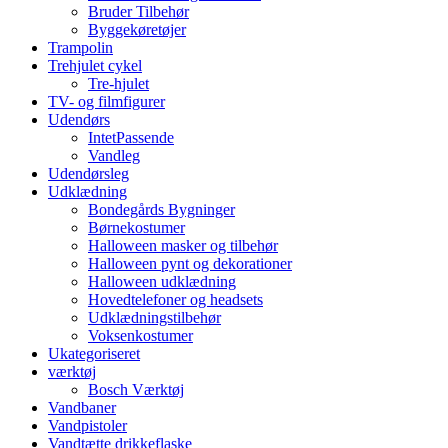
Bruder Tilbehør
Byggekøretøjer
Trampolin
Trehjulet cykel
Tre-hjulet
TV- og filmfigurer
Udendørs
IntetPassende
Vandleg
Udendørsleg
Udklædning
Bondegårds Bygninger
Børnekostumer
Halloween masker og tilbehør
Halloween pynt og dekorationer
Halloween udklædning
Hovedtelefoner og headsets
Udklædningstilbehør
Voksenkostumer
Ukategoriseret
værktøj
Bosch Værktøj
Vandbaner
Vandpistoler
Vandtætte drikkeflaske