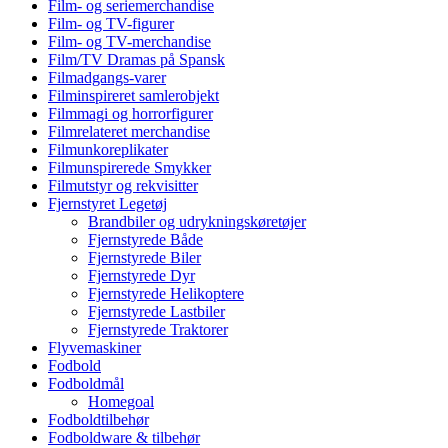
Film- og seriemerchandise
Film- og TV-figurer
Film- og TV-merchandise
Film/TV Dramas på Spansk
Filmadgangs-varer
Filminspireret samlerobjekt
Filmmagi og horrorfigurer
Filmrelateret merchandise
Filmunkoreplikater
Filmunspirerede Smykker
Filmutstyr og rekvisitter
Fjernstyret Legetøj
Brandbiler og udrykningskøretøjer
Fjernstyrede Både
Fjernstyrede Biler
Fjernstyrede Dyr
Fjernstyrede Helikoptere
Fjernstyrede Lastbiler
Fjernstyrede Traktorer
Flyvemaskiner
Fodbold
Fodboldmål
Homegoal
Fodboldtilbehør
Fodboldware & tilbehør