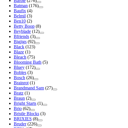
Barbie
(276)
Batman
(176)
Baufix
(4)
Belmil
(3)
Ben10
(2)
Betty Boop
(8)
Beyblade
(12)
Bfriends
(3)
Bigjigs
(92)
Black
(123)
Blaze
(1)
Bleach
(75)
Blooming Bath
(5)
Bluey
(172)
Bobles
(3)
Bosch
(26)
Brainrot
(1)
Brandmand Sam
(27)
Bratz
(1)
Braun
(2)
Bright Starts
(1)
Brio
(62)
Bristle Blocks
(3)
BRIXIES
(8)
Bruder
(226)