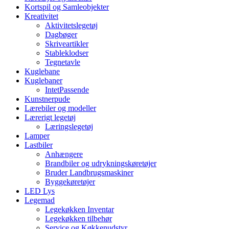
Kortspil og Samleobjekter
Kreativitet
Aktivitetslegetøj
Dagbøger
Skriveartikler
Stableklodser
Tegnetavle
Kuglebane
Kuglebaner
IntetPassende
Kunstnerpude
Lærebiler og modeller
Lærerigt legetøj
Læringslegetøj
Lamper
Lastbiler
Anhængere
Brandbiler og udrykningskøretøjer
Bruder Landbrugsmaskiner
Byggekøretøjer
LED Lys
Legemad
Legekøkken Inventar
Legekøkken tilbehør
Service og Køkkenudstyr