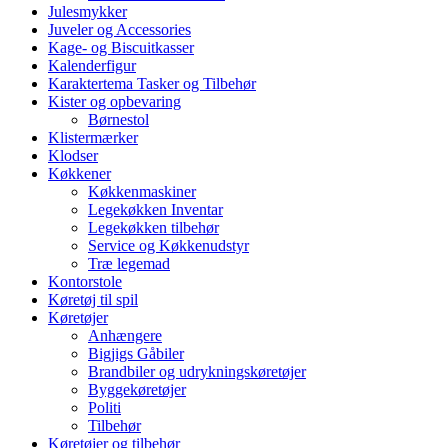
Julesmykker
Juveler og Accessories
Kage- og Biscuitkasser
Kalenderfigur
Karaktertema Tasker og Tilbehør
Kister og opbevaring
Børnestol
Klistermærker
Klodser
Køkkener
Køkkenmaskiner
Legekøkken Inventar
Legekøkken tilbehør
Service og Køkkenudstyr
Træ legemad
Kontorstole
Køretøj til spil
Køretøjer
Anhængere
Bigjigs Gåbiler
Brandbiler og udrykningskøretøjer
Byggekøretøjer
Politi
Tilbehør
Køretøjer og tilbehør