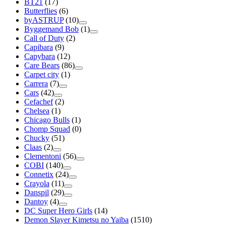
BT21
(17)
Butterflies
(6)
byASTRUP
(10)
Byggemand Bob
(1)
Call of Duty
(2)
Capibara
(9)
Capybara
(12)
Care Bears
(86)
Carpet city
(1)
Carrera
(7)
Cars
(42)
Cefachef
(2)
Chelsea
(1)
Chicago Bulls
(1)
Chomp Squad
(0)
Chucky
(51)
Claas
(2)
Clementoni
(56)
COBI
(140)
Connetix
(24)
Crayola
(11)
Danspil
(29)
Dantoy
(4)
DC Super Hero Girls
(14)
Demon Slayer Kimetsu no Yaiba
(1510)