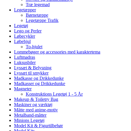
Træ legemad
Legetæpper
Børnetæppe
Legetæppe Trafik
Legetøj
Lego og Perler
Løbecykler
Løbehjul
To-hjulet
Lommebøger og accessories med karaktertema
Luftmadras
Luksusbiler
Lyssæt & Belysning
Lyssæt til smykker
Madkasse og Drikkedunke
Madkasser og Drikkedunke
Magneter
Konstruktions Legetøj 1 - 5 År
Makeup & Toiletry Bag
Maskiner og værktøj
Måtte med anime-motiv
Metalband-måtter
Minions Legetøj
Model Kit & Figurtilbehør
Model Kits