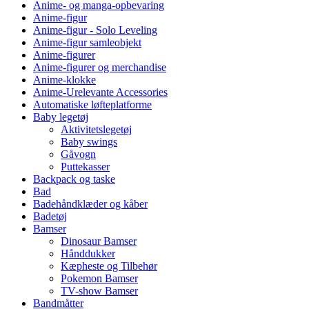
Anime- og manga-opbevaring
Anime-figur
Anime-figur - Solo Leveling
Anime-figur samleobjekt
Anime-figurer
Anime-figurer og merchandise
Anime-klokke
Anime-Urelevante Accessories
Automatiske løfteplatforme
Baby legetøj
Aktivitetslegetøj
Baby swings
Gåvogn
Puttekasser
Backpack og taske
Bad
Badehåndklæder og kåber
Badetøj
Bamser
Dinosaur Bamser
Hånddukker
Kæpheste og Tilbehør
Pokemon Bamser
TV-show Bamser
Bandmåtter