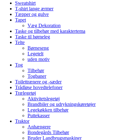
Sweatshirt
T-shirt lange ærmer
Tæpper og gulve
Tapet
Væg Dekoration
Taske og tilbehør med karaktertema
Taske til børneleg
Telte
Børneseng
Legetelt
uden motiv
Tog
Tilbehør
Togbaner
Toilettrænere og -sæder
Trådløse hovedtelefoner
Trælegetøj
Aktivitetslegetøj
Brandbiler og udrykningskøretøjer
Legekøkken tilbehør
Puttekasser
Traktor
Anhængere
Bondegårds Tilbehør
Bruder Landbrugsmaskiner