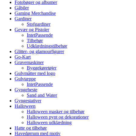
Fotobøger og albumer
Gåbiler
Gaming Merchandise
Gardiner
Stofgardiner
Gevær og Pistoler
IntetPassende
Tilbehør
Udklædningstilbehør
Glitter- og glamourfigurer
Go-Kart
Gravemaskiner
Byggekøretøjer
Gulvmåtter med logo
Gulvtæppe
IntetPassende
Gyngeheste
Sand and Water
Gyngestativer
Halloween
Halloween masker og tilbehør
Halloween pynt og dekorationer
Halloween udklædning
Hatte og tilbehør
Havedørrum med motiv