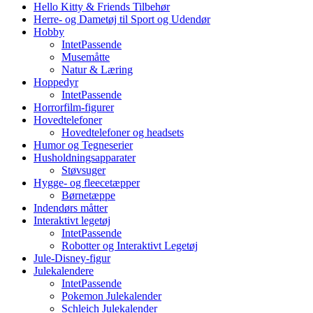
Hello Kitty & Friends Tilbehør
Herre- og Dametøj til Sport og Udendør
Hobby
IntetPassende
Musemåtte
Natur & Læring
Hoppedyr
IntetPassende
Horrorfilm-figurer
Hovedtelefoner
Hovedtelefoner og headsets
Humor og Tegneserier
Husholdningsapparater
Støvsuger
Hygge- og fleecetæpper
Børnetæppe
Indendørs måtter
Interaktivt legetøj
IntetPassende
Robotter og Interaktivt Legetøj
Jule-Disney-figur
Julekalendere
IntetPassende
Pokemon Julekalender
Schleich Julekalender