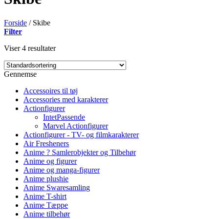
Forside
/
Skibe
Filter
Viser 4 resultater
Gennemse
Accessoires til tøj
Accessories med karakterer
Actionfigurer
IntetPassende
Marvel Actionfigurer
Actionfigurer - TV- og filmkarakterer
Air Fresheners
Anime ? Samlerobjekter og Tilbehør
Anime og figurer
Anime og manga-figurer
Anime plushie
Anime Swaresamling
Anime T-shirt
Anime Tæppe
Anime tilbehør