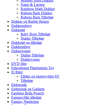
Monster High Dukker
Natur & Læring
Rainbow High Dukker
Rubens Barn Dukker
Rubens Barn Tilbehør
Dukker og Barbie-figurer
Dukkerudstyr
Dukketøj
Baby Born Tilbehør
Dukke Tilbehør
Dukketøj og tilbehør
Dukkeudstyr
Dukkevogne
Dukke Tilbehør
Dukkevogne
DVD film
Educational Planetarium Toy
El Biler
Elbiler og motorcykler 6V
Tilbehør
Elektronik
Elektronik og Gadgets
Fanfigur Bella Poarch
Fanspecifikt tilbehør
Fantasy Nøglering