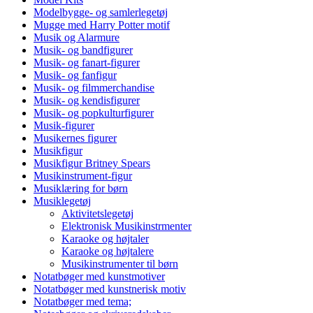
Modelbygge- og samlerlegetøj
Mugge med Harry Potter motif
Musik og Alarmure
Musik- og bandfigurer
Musik- og fanart-figurer
Musik- og fanfigur
Musik- og filmmerchandise
Musik- og kendisfigurer
Musik- og popkulturfigurer
Musik-figurer
Musikernes figurer
Musikfigur
Musikfigur Britney Spears
Musikinstrument-figur
Musiklæring for børn
Musiklegetøj
Aktivitetslegetøj
Elektronisk Musikinstrmenter
Karaoke og højtaler
Karaoke og højtalere
Musikinstrumenter til børn
Notatbøger med kunstmotiver
Notatbøger med kunstnerisk motiv
Notatbøger med tema;