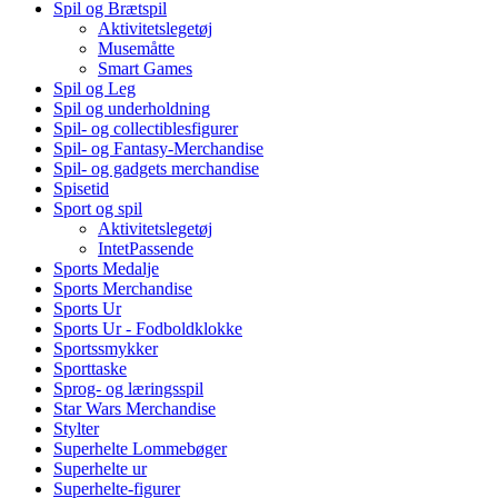
Spil og Brætspil
Aktivitetslegetøj
Musemåtte
Smart Games
Spil og Leg
Spil og underholdning
Spil- og collectiblesfigurer
Spil- og Fantasy-Merchandise
Spil- og gadgets merchandise
Spisetid
Sport og spil
Aktivitetslegetøj
IntetPassende
Sports Medalje
Sports Merchandise
Sports Ur
Sports Ur - Fodboldklokke
Sportssmykker
Sporttaske
Sprog- og læringsspil
Star Wars Merchandise
Stylter
Superhelte Lommebøger
Superhelte ur
Superhelte-figurer