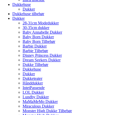
Dukkehuse
Dukker
Dukkehuse tilbehør
Dukker
28-31cm Modedukker
30-35cm dukker
Baby Annabelle Dukker
Baby Born Dukker
Baby Born Tilbehør
Barbie Dukker
Barbie Tilbebør
Disney Princess Dukker
Dream Seekers Dukker
Dukke Tilbehør
Dukkehuse
Dukker
Dukketeater
Hånddukker
IntetPassende
LOL Dukker
Lundby Dukker
MaMaMeMo Dukker
Miraculous Dukker
Monster High Dukke Tilbebør