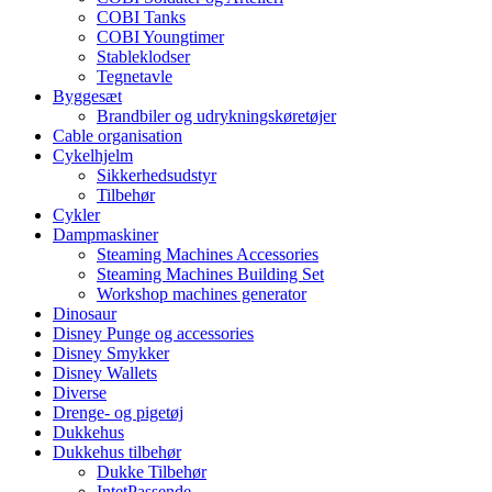
COBI Tanks
COBI Youngtimer
Stableklodser
Tegnetavle
Byggesæt
Brandbiler og udrykningskøretøjer
Cable organisation
Cykelhjelm
Sikkerhedsudstyr
Tilbehør
Cykler
Dampmaskiner
Steaming Machines Accessories
Steaming Machines Building Set
Workshop machines generator
Dinosaur
Disney Punge og accessories
Disney Smykker
Disney Wallets
Diverse
Drenge- og pigetøj
Dukkehus
Dukkehus tilbehør
Dukke Tilbehør
IntetPassende