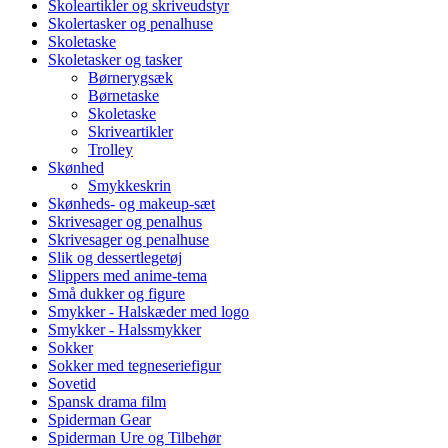
Skoleartikler og skriveudstyr
Skolertasker og penalhuse
Skoletaske
Skoletasker og tasker
Børnerygsæk
Børnetaske
Skoletaske
Skriveartikler
Trolley
Skønhed
Smykkeskrin
Skønheds- og makeup-sæt
Skrivesager og penalhus
Skrivesager og penalhuse
Slik og dessertlegetøj
Slippers med anime-tema
Små dukker og figure
Smykker - Halskæder med logo
Smykker - Halssmykker
Sokker
Sokker med tegneseriefigur
Sovetid
Spansk drama film
Spiderman Gear
Spiderman Ure og Tilbehør