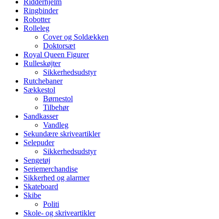
Ridderhjelm
Ringbinder
Robotter
Rolleleg
Cover og Soldækken
Doktorsæt
Royal Queen Figurer
Rulleskøjter
Sikkerhedsudstyr
Rutchebaner
Sækkestol
Børnestol
Tilbehør
Sandkasser
Vandleg
Sekundære skriveartikler
Selepuder
Sikkerhedsudstyr
Sengetøj
Seriemerchandise
Sikkerhed og alarmer
Skateboard
Skibe
Politi
Skole- og skriveartikler