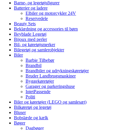
Barne- og legetøjsfigurer
Batterier og ladere
Elbiler og motorcykler 24V
Reservedele
Beauty Sets
Beklædning og accessories til børn
Beyblade Legetøj
Bijoux med perler
Bil- og køretøjsmerker
Bilegetøj og samlerobjekter
Biler
Barbie Tilbebør
Brandbil
Brandbiler og udrykningskøretøjer
Bruder Landbrugsmaskiner
Byggekøretøjer
Garager og parkeringshuse
IntetPassende
Politi
Biler og køretøjer (LEGO og samlesæt)
Bilkøretøj og legetøj
Bluser
Bobslæde og kælk
Bøger
Dagbøger