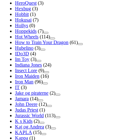
HeroQuest
(3)
Hexbug
(3)
Hobbit
(1)
Hokusai
(7)
Hollys
(0)
Hoppekids
(7)
Hot Wheels
(114)
How to Train Your Dragon
(61)
Hubelino
(3)
IDo3D
(4)
Im Toy
(3)
Indiana Jones
(24)
Insect Lore
(9)
Iron Maiden
(16)
Iron Man
(96)
IT
(3)
Jake og piraterne
(2)
Jamara
(14)
John Deere
(12)
Judas Priest
(1)
Jurassic World
(113)
K s Kids
(2)
Kaj og Andrea
(3)
KAPLA
(15)
Kappa
(1)