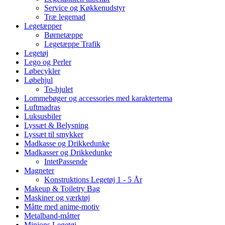
Service og Køkkenudstyr
Træ legemad
Legetæpper
Børnetæppe
Legetæppe Trafik
Legetøj
Lego og Perler
Løbecykler
Løbehjul
To-hjulet
Lommebøger og accessories med karaktertema
Luftmadras
Luksusbiler
Lyssæt & Belysning
Lyssæt til smykker
Madkasse og Drikkedunke
Madkasser og Drikkedunke
IntetPassende
Magneter
Konstruktions Legetøj 1 - 5 År
Makeup & Toiletry Bag
Maskiner og værktøj
Måtte med anime-motiv
Metalband-måtter
Minions Legetøj