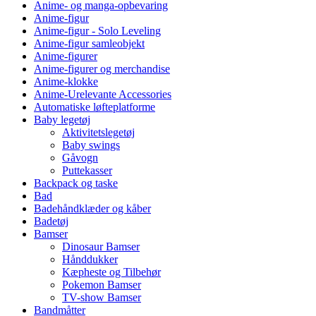
Anime- og manga-opbevaring
Anime-figur
Anime-figur - Solo Leveling
Anime-figur samleobjekt
Anime-figurer
Anime-figurer og merchandise
Anime-klokke
Anime-Urelevante Accessories
Automatiske løfteplatforme
Baby legetøj
Aktivitetslegetøj
Baby swings
Gåvogn
Puttekasser
Backpack og taske
Bad
Badehåndklæder og kåber
Badetøj
Bamser
Dinosaur Bamser
Hånddukker
Kæpheste og Tilbehør
Pokemon Bamser
TV-show Bamser
Bandmåtter