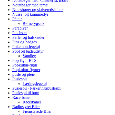
Notatbøger med kunstnerisk motiv
Notatbøger med tema;
Notesbøger og skriveredskaber
Nusse- og krammedyr
På tur
Børnerygsæk
Paraplyer
Patchsæt
Perle- og halskæder
Pins og badges
Pokemon-legetøj
Pool og badeudstyr
Vandleg
Pop-figur BTS
Popkultur-figur
Popkultur-figurer
pusle og pleje
Puslespil
Læringslegetøj
Puslespil - Parkeringspuslespil
Puslespil til børn
Racerbaner
Racerbaner
Radiostyret Biler
Fjernstyrede Biler