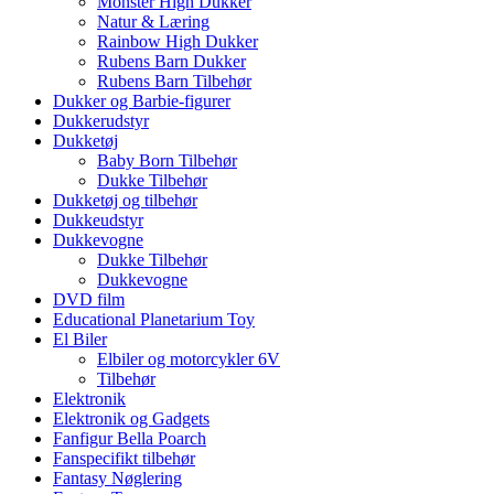
Monster High Dukker
Natur & Læring
Rainbow High Dukker
Rubens Barn Dukker
Rubens Barn Tilbehør
Dukker og Barbie-figurer
Dukkerudstyr
Dukketøj
Baby Born Tilbehør
Dukke Tilbehør
Dukketøj og tilbehør
Dukkeudstyr
Dukkevogne
Dukke Tilbehør
Dukkevogne
DVD film
Educational Planetarium Toy
El Biler
Elbiler og motorcykler 6V
Tilbehør
Elektronik
Elektronik og Gadgets
Fanfigur Bella Poarch
Fanspecifikt tilbehør
Fantasy Nøglering