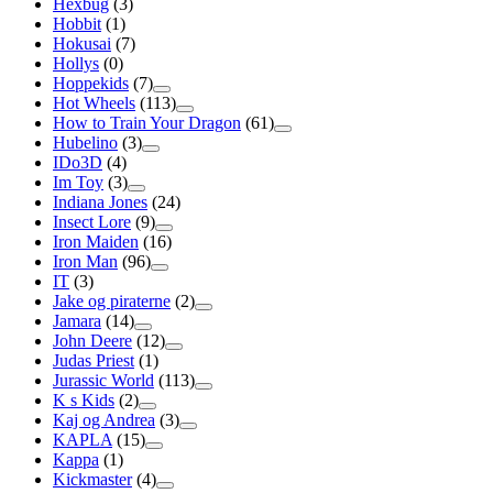
Hexbug
(3)
Hobbit
(1)
Hokusai
(7)
Hollys
(0)
Hoppekids
(7)
Hot Wheels
(113)
How to Train Your Dragon
(61)
Hubelino
(3)
IDo3D
(4)
Im Toy
(3)
Indiana Jones
(24)
Insect Lore
(9)
Iron Maiden
(16)
Iron Man
(96)
IT
(3)
Jake og piraterne
(2)
Jamara
(14)
John Deere
(12)
Judas Priest
(1)
Jurassic World
(113)
K s Kids
(2)
Kaj og Andrea
(3)
KAPLA
(15)
Kappa
(1)
Kickmaster
(4)