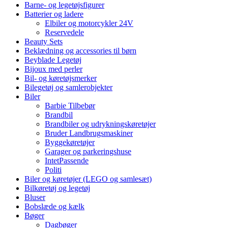
Barne- og legetøjsfigurer
Batterier og ladere
Elbiler og motorcykler 24V
Reservedele
Beauty Sets
Beklædning og accessories til børn
Beyblade Legetøj
Bijoux med perler
Bil- og køretøjsmerker
Bilegetøj og samlerobjekter
Biler
Barbie Tilbebør
Brandbil
Brandbiler og udrykningskøretøjer
Bruder Landbrugsmaskiner
Byggekøretøjer
Garager og parkeringshuse
IntetPassende
Politi
Biler og køretøjer (LEGO og samlesæt)
Bilkøretøj og legetøj
Bluser
Bobslæde og kælk
Bøger
Dagbøger