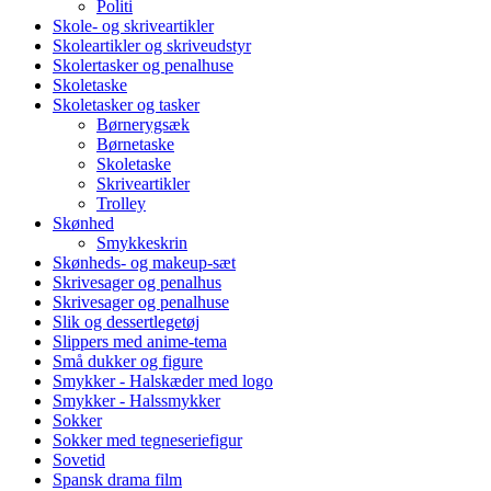
Politi
Skole- og skriveartikler
Skoleartikler og skriveudstyr
Skolertasker og penalhuse
Skoletaske
Skoletasker og tasker
Børnerygsæk
Børnetaske
Skoletaske
Skriveartikler
Trolley
Skønhed
Smykkeskrin
Skønheds- og makeup-sæt
Skrivesager og penalhus
Skrivesager og penalhuse
Slik og dessertlegetøj
Slippers med anime-tema
Små dukker og figure
Smykker - Halskæder med logo
Smykker - Halssmykker
Sokker
Sokker med tegneseriefigur
Sovetid
Spansk drama film