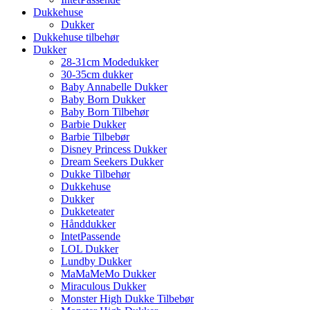
Dukkehuse
Dukker
Dukkehuse tilbehør
Dukker
28-31cm Modedukker
30-35cm dukker
Baby Annabelle Dukker
Baby Born Dukker
Baby Born Tilbehør
Barbie Dukker
Barbie Tilbebør
Disney Princess Dukker
Dream Seekers Dukker
Dukke Tilbehør
Dukkehuse
Dukker
Dukketeater
Hånddukker
IntetPassende
LOL Dukker
Lundby Dukker
MaMaMeMo Dukker
Miraculous Dukker
Monster High Dukke Tilbebør