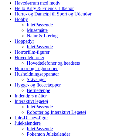
Havedørrum med motiv
Hello Kitty & Friends Tilbehør
Herre- og Dametøj til Sport og Udendør
Hobby
IntetPassende
Musemåtte
Natur & Læring
Hoppedyr
IntetPassende
Horrorfilm-figurer
Hovedtelefoner
Hovedtelefoner og headsets
Humor og Tegneserier
Husholdningsapparater
Støvsuger
Hygge- og fleecetæpper
Børnetæppe
Indendørs måtter
Interaktivt legetøj
IntetPassende
Robotter og Interaktivt Legetøj
Jule-Disney-figur
Julekalendere
IntetPassende
Pokemon Julekalender