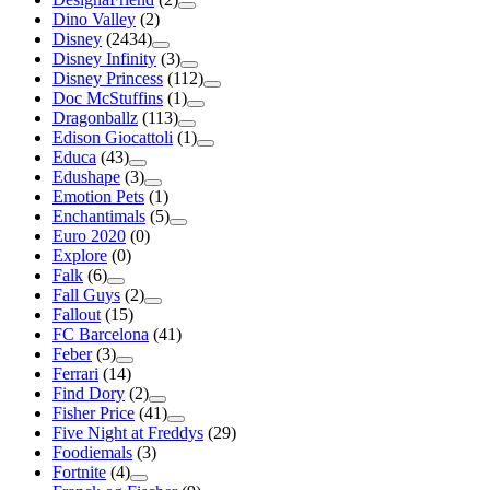
Dino Valley
(2)
Disney
(2434)
Disney Infinity
(3)
Disney Princess
(112)
Doc McStuffins
(1)
Dragonballz
(113)
Edison Giocattoli
(1)
Educa
(43)
Edushape
(3)
Emotion Pets
(1)
Enchantimals
(5)
Euro 2020
(0)
Explore
(0)
Falk
(6)
Fall Guys
(2)
Fallout
(15)
FC Barcelona
(41)
Feber
(3)
Ferrari
(14)
Find Dory
(2)
Fisher Price
(41)
Five Night at Freddys
(29)
Foodiemals
(3)
Fortnite
(4)