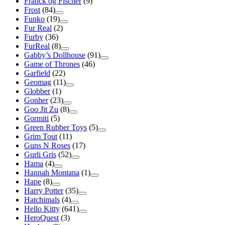
Franck og Fischer
(9)
Frost
(84)
Funko
(19)
Fur Real
(2)
Furby
(36)
FurReal
(8)
Gabby’s Dollhouse
(91)
Game of Thrones
(46)
Garfield
(22)
Geomag
(11)
Globber
(1)
Gonher
(23)
Goo Jit Zu
(8)
Gormiti
(5)
Green Rubber Toys
(5)
Grim Tout
(11)
Guns N Roses
(17)
Gurli Gris
(52)
Hama
(4)
Hannah Montana
(1)
Hape
(8)
Harry Potter
(35)
Hatchimals
(4)
Hello Kitty
(641)
HeroQuest
(3)