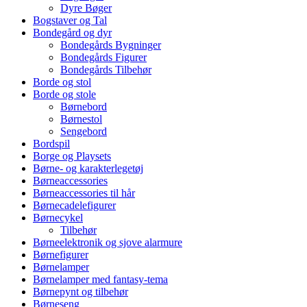
Dyre Bøger
Bogstaver og Tal
Bondegård og dyr
Bondegårds Bygninger
Bondegårds Figurer
Bondegårds Tilbehør
Borde og stol
Borde og stole
Børnebord
Børnestol
Sengebord
Bordspil
Borge og Playsets
Børne- og karakterlegetøj
Børneaccessories
Børneaccessories til hår
Børnecadelefigurer
Børnecykel
Tilbehør
Børneelektronik og sjove alarmure
Børnefigurer
Børnelamper
Børnelamper med fantasy-tema
Børnepynt og tilbehør
Børneseng