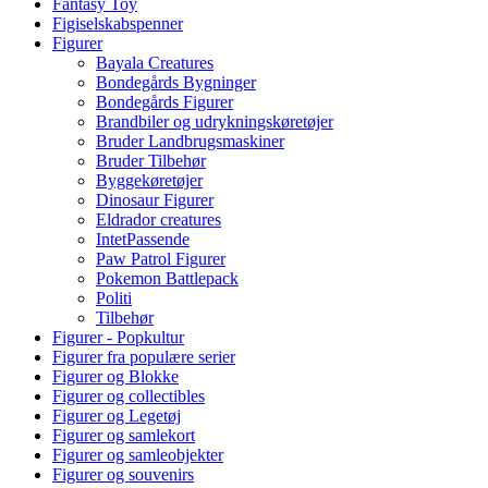
Fantasy Toy
Figiselskabspenner
Figurer
Bayala Creatures
Bondegårds Bygninger
Bondegårds Figurer
Brandbiler og udrykningskøretøjer
Bruder Landbrugsmaskiner
Bruder Tilbehør
Byggekøretøjer
Dinosaur Figurer
Eldrador creatures
IntetPassende
Paw Patrol Figurer
Pokemon Battlepack
Politi
Tilbehør
Figurer - Popkultur
Figurer fra populære serier
Figurer og Blokke
Figurer og collectibles
Figurer og Legetøj
Figurer og samlekort
Figurer og samleobjekter
Figurer og souvenirs