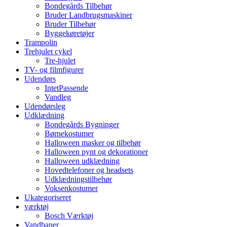
Bondegårds Tilbehør
Bruder Landbrugsmaskiner
Bruder Tilbehør
Byggekøretøjer
Trampolin
Trehjulet cykel
Tre-hjulet
TV- og filmfigurer
Udendørs
IntetPassende
Vandleg
Udendørsleg
Udklædning
Bondegårds Bygninger
Børnekostumer
Halloween masker og tilbehør
Halloween pynt og dekorationer
Halloween udklædning
Hovedtelefoner og headsets
Udklædningstilbehør
Voksenkostumer
Ukategoriseret
værktøj
Bosch Værktøj
Vandbaner