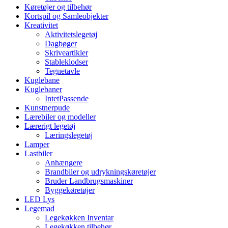
Køretøjer og tilbehør
Kortspil og Samleobjekter
Kreativitet
Aktivitetslegetøj
Dagbøger
Skriveartikler
Stableklodser
Tegnetavle
Kuglebane
Kuglebaner
IntetPassende
Kunstnerpude
Lærebiler og modeller
Lærerigt legetøj
Læringslegetøj
Lamper
Lastbiler
Anhængere
Brandbiler og udrykningskøretøjer
Bruder Landbrugsmaskiner
Byggekøretøjer
LED Lys
Legemad
Legekøkken Inventar
Legekøkken tilbehør