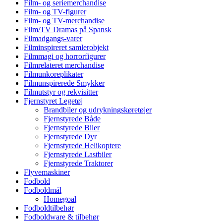
Film- og seriemerchandise
Film- og TV-figurer
Film- og TV-merchandise
Film/TV Dramas på Spansk
Filmadgangs-varer
Filminspireret samlerobjekt
Filmmagi og horrorfigurer
Filmrelateret merchandise
Filmunkoreplikater
Filmunspirerede Smykker
Filmutstyr og rekvisitter
Fjernstyret Legetøj
Brandbiler og udrykningskøretøjer
Fjernstyrede Både
Fjernstyrede Biler
Fjernstyrede Dyr
Fjernstyrede Helikoptere
Fjernstyrede Lastbiler
Fjernstyrede Traktorer
Flyvemaskiner
Fodbold
Fodboldmål
Homegoal
Fodboldtilbehør
Fodboldware & tilbehør