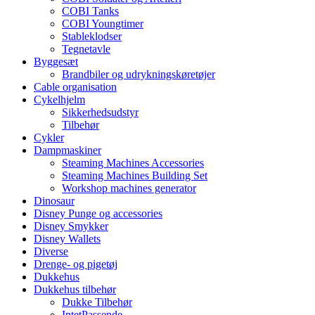
COBI Tanks
COBI Youngtimer
Stableklodser
Tegnetavle
Byggesæt
Brandbiler og udrykningskøretøjer
Cable organisation
Cykelhjelm
Sikkerhedsudstyr
Tilbehør
Cykler
Dampmaskiner
Steaming Machines Accessories
Steaming Machines Building Set
Workshop machines generator
Dinosaur
Disney Punge og accessories
Disney Smykker
Disney Wallets
Diverse
Drenge- og pigetøj
Dukkehus
Dukkehus tilbehør
Dukke Tilbehør
IntetPassende