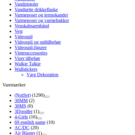
Vandpistoler
Vandtætte drikkeflaske
Varmeposer og termokander
Varmeposer og varmebakker
Venskabsarmbånd
Vest
Videospil
Videospil og spiltilbehør
Videospil-figurer
Vinteraccessories
Viser tilbehør
Walkie Talkie
Wallstickers
Væg Dekoration
Varemærker
(NotSet)
(1290)
30MM
(2)
30MS
(0)
3Doodler
(1)
4-Girlz
(16)
69 english game
(10)
AC/DC
(20)
Air Blaster
(1)