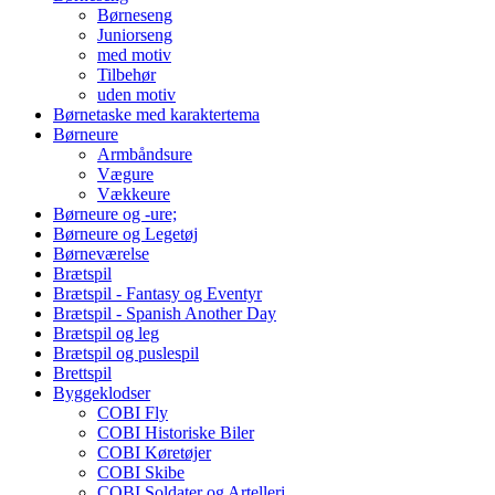
Børneseng
Juniorseng
med motiv
Tilbehør
uden motiv
Børnetaske med karaktertema
Børneure
Armbåndsure
Vægure
Vækkeure
Børneure og -ure;
Børneure og Legetøj
Børneværelse
Brætspil
Brætspil - Fantasy og Eventyr
Brætspil - Spanish Another Day
Brætspil og leg
Brætspil og puslespil
Brettspil
Byggeklodser
COBI Fly
COBI Historiske Biler
COBI Køretøjer
COBI Skibe
COBI Soldater og Artelleri