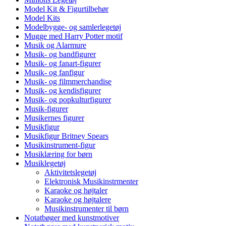
Model Kit & Figurtilbehør
Model Kits
Modelbygge- og samlerlegetøj
Mugge med Harry Potter motif
Musik og Alarmure
Musik- og bandfigurer
Musik- og fanart-figurer
Musik- og fanfigur
Musik- og filmmerchandise
Musik- og kendisfigurer
Musik- og popkulturfigurer
Musik-figurer
Musikernes figurer
Musikfigur
Musikfigur Britney Spears
Musikinstrument-figur
Musiklæring for børn
Musiklegetøj
Aktivitetslegetøj
Elektronisk Musikinstrmenter
Karaoke og højtaler
Karaoke og højtalere
Musikinstrumenter til børn
Notatbøger med kunstmotiver