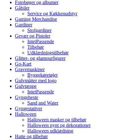
Fotobøger og albumer
Gåbiler
Service og Køkkenudstyr
Gaming Merchandise
Gardiner
Stofgardiner
Gevær og Pistoler
IntetPassende
Tilbehør
Udklædningstilbehør
Glitter- og glamourfigurer
Go-Kart
Gravemaskiner
Byggekøretøjer
Gulvmåtter med logo
Gulvtæppe
IntetPassende
Gyngeheste
Sand and Water
Gyngestativer
Halloween
Halloween masker og tilbehør
Halloween pynt og dekorationer
Halloween udklædning
Hatte og tilbehør