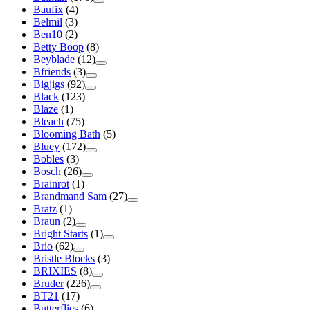
Baufix
(4)
Belmil
(3)
Ben10
(2)
Betty Boop
(8)
Beyblade
(12)
Bfriends
(3)
Bigjigs
(92)
Black
(123)
Blaze
(1)
Bleach
(75)
Blooming Bath
(5)
Bluey
(172)
Bobles
(3)
Bosch
(26)
Brainrot
(1)
Brandmand Sam
(27)
Bratz
(1)
Braun
(2)
Bright Starts
(1)
Brio
(62)
Bristle Blocks
(3)
BRIXIES
(8)
Bruder
(226)
BT21
(17)
Butterflies
(6)