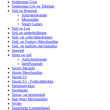
Spiderman Gear
Spiderman Ure og Tilbehør
Spil og Brætspil
Aktivitetslegetøj
Musemåtte
Smart Games
Spil og Leg
Spil og underholdning
Spil- og collectiblesfigurer
Spil- og Fantasy-Merchandise
Spil- og gadgets merchandise
Spisetid
Sport og spil
Aktivitetslegetøj
IntetPassende
Sports Medalje
Sports Merchandise
Sports Ur
Sports Ur - Fodboldklokke
Sportssmykker
Sporttaske
Sprog- og læringsspil
Star Wars Merchandise
Stylter
Superhelte Lommebøger