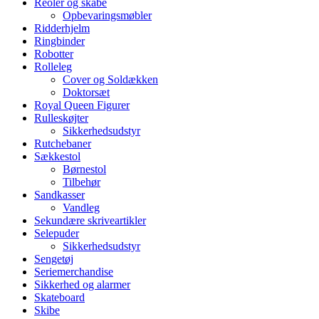
Reoler og skabe
Opbevaringsmøbler
Ridderhjelm
Ringbinder
Robotter
Rolleleg
Cover og Soldækken
Doktorsæt
Royal Queen Figurer
Rulleskøjter
Sikkerhedsudstyr
Rutchebaner
Sækkestol
Børnestol
Tilbehør
Sandkasser
Vandleg
Sekundære skriveartikler
Selepuder
Sikkerhedsudstyr
Sengetøj
Seriemerchandise
Sikkerhed og alarmer
Skateboard
Skibe