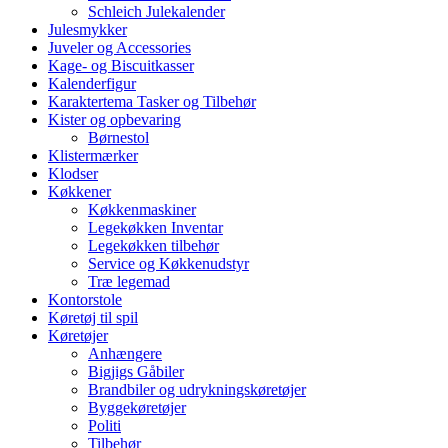
Schleich Julekalender
Julesmykker
Juveler og Accessories
Kage- og Biscuitkasser
Kalenderfigur
Karaktertema Tasker og Tilbehør
Kister og opbevaring
Børnestol
Klistermærker
Klodser
Køkkener
Køkkenmaskiner
Legekøkken Inventar
Legekøkken tilbehør
Service og Køkkenudstyr
Træ legemad
Kontorstole
Køretøj til spil
Køretøjer
Anhængere
Bigjigs Gåbiler
Brandbiler og udrykningskøretøjer
Byggekøretøjer
Politi
Tilbehør