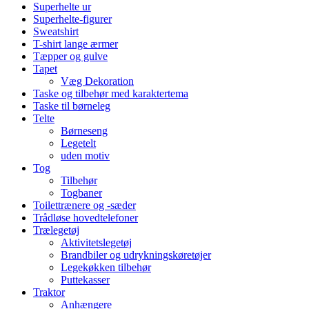
Superhelte ur
Superhelte-figurer
Sweatshirt
T-shirt lange ærmer
Tæpper og gulve
Tapet
Væg Dekoration
Taske og tilbehør med karaktertema
Taske til børneleg
Telte
Børneseng
Legetelt
uden motiv
Tog
Tilbehør
Togbaner
Toilettrænere og -sæder
Trådløse hovedtelefoner
Trælegetøj
Aktivitetslegetøj
Brandbiler og udrykningskøretøjer
Legekøkken tilbehør
Puttekasser
Traktor
Anhængere