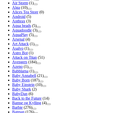
Air Storm
(1)
Alga
(10)
Alices Tea Store
(0)
Android
(5)
Anthrax
(3)
Aqua beads
(5)
Aquadoodle
(3)
AquaPlay
(5)
Arsenal
(4)
Art Attack
(1)
Asalvo
(1)
Astro Bot
(1)
Attack on Titan
(51)
Avengers
(184)
Azeno
(1)
Babblarna
(1)
Baby Annabell
(21)
Baby Born
(187)
Baby Einstein
(10)
Baby Shark
(2)
BabyDan
(6)
Back to the Future
(14)
Bamse og Kylling
(4)
Barbie
(276)
Batman
(176)