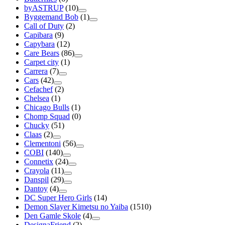
byASTRUP
(10)
Byggemand Bob
(1)
Call of Duty
(2)
Capibara
(9)
Capybara
(12)
Care Bears
(86)
Carpet city
(1)
Carrera
(7)
Cars
(42)
Cefachef
(2)
Chelsea
(1)
Chicago Bulls
(1)
Chomp Squad
(0)
Chucky
(51)
Claas
(2)
Clementoni
(56)
COBI
(140)
Connetix
(24)
Crayola
(11)
Danspil
(29)
Dantoy
(4)
DC Super Hero Girls
(14)
Demon Slayer Kimetsu no Yaiba
(1510)
Den Gamle Skole
(4)
DesignaFriend
(2)