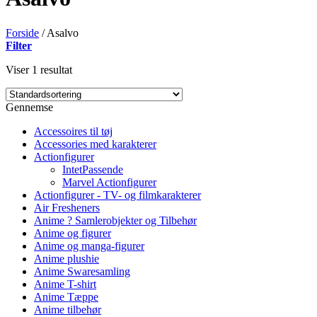
Forside
/
Asalvo
Filter
Viser 1 resultat
Gennemse
Accessoires til tøj
Accessories med karakterer
Actionfigurer
IntetPassende
Marvel Actionfigurer
Actionfigurer - TV- og filmkarakterer
Air Fresheners
Anime ? Samlerobjekter og Tilbehør
Anime og figurer
Anime og manga-figurer
Anime plushie
Anime Swaresamling
Anime T-shirt
Anime Tæppe
Anime tilbehør