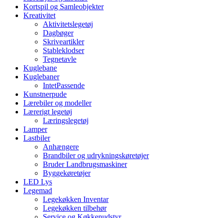
Kortspil og Samleobjekter
Kreativitet
Aktivitetslegetøj
Dagbøger
Skriveartikler
Stableklodser
Tegnetavle
Kuglebane
Kuglebaner
IntetPassende
Kunstnerpude
Lærebiler og modeller
Lærerigt legetøj
Læringslegetøj
Lamper
Lastbiler
Anhængere
Brandbiler og udrykningskøretøjer
Bruder Landbrugsmaskiner
Byggekøretøjer
LED Lys
Legemad
Legekøkken Inventar
Legekøkken tilbehør
Service og Køkkenudstyr