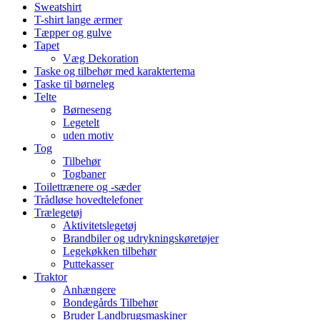
Sweatshirt
T-shirt lange ærmer
Tæpper og gulve
Tapet
Væg Dekoration
Taske og tilbehør med karaktertema
Taske til børneleg
Telte
Børneseng
Legetelt
uden motiv
Tog
Tilbehør
Togbaner
Toilettrænere og -sæder
Trådløse hovedtelefoner
Trælegetøj
Aktivitetslegetøj
Brandbiler og udrykningskøretøjer
Legekøkken tilbehør
Puttekasser
Traktor
Anhængere
Bondegårds Tilbehør
Bruder Landbrugsmaskiner