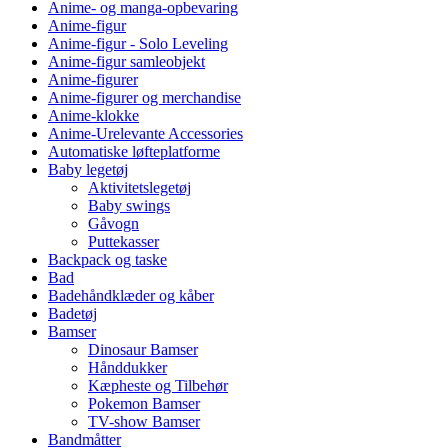
Anime- og manga-opbevaring
Anime-figur
Anime-figur - Solo Leveling
Anime-figur samleobjekt
Anime-figurer
Anime-figurer og merchandise
Anime-klokke
Anime-Urelevante Accessories
Automatiske løfteplatforme
Baby legetøj
Aktivitetslegetøj
Baby swings
Gåvogn
Puttekasser
Backpack og taske
Bad
Badehåndklæder og kåber
Badetøj
Bamser
Dinosaur Bamser
Hånddukker
Kæpheste og Tilbehør
Pokemon Bamser
TV-show Bamser
Bandmåtter