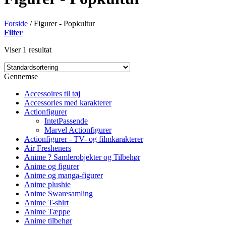
Forside
/
Figurer - Popkultur
Filter
Viser 1 resultat
Gennemse
Accessoires til tøj
Accessories med karakterer
Actionfigurer
IntetPassende
Marvel Actionfigurer
Actionfigurer - TV- og filmkarakterer
Air Fresheners
Anime ? Samlerobjekter og Tilbehør
Anime og figurer
Anime og manga-figurer
Anime plushie
Anime Swaresamling
Anime T-shirt
Anime Tæppe
Anime tilbehør