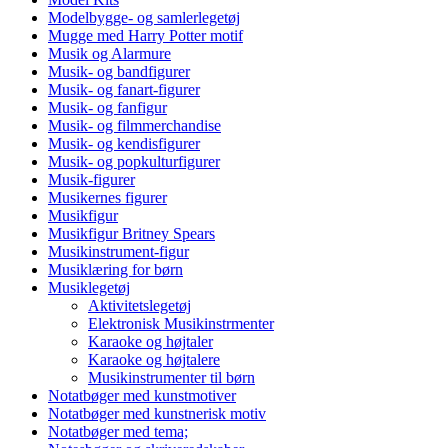
Modelbygge- og samlerlegetøj
Mugge med Harry Potter motif
Musik og Alarmure
Musik- og bandfigurer
Musik- og fanart-figurer
Musik- og fanfigur
Musik- og filmmerchandise
Musik- og kendisfigurer
Musik- og popkulturfigurer
Musik-figurer
Musikernes figurer
Musikfigur
Musikfigur Britney Spears
Musikinstrument-figur
Musiklæring for børn
Musiklegetøj
Aktivitetslegetøj
Elektronisk Musikinstrmenter
Karaoke og højtaler
Karaoke og højtalere
Musikinstrumenter til børn
Notatbøger med kunstmotiver
Notatbøger med kunstnerisk motiv
Notatbøger med tema;