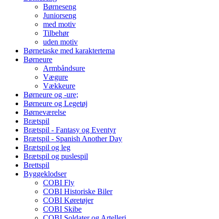
Børneseng
Juniorseng
med motiv
Tilbehør
uden motiv
Børnetaske med karaktertema
Børneure
Armbåndsure
Vægure
Vækkeure
Børneure og -ure;
Børneure og Legetøj
Børneværelse
Brætspil
Brætspil - Fantasy og Eventyr
Brætspil - Spanish Another Day
Brætspil og leg
Brætspil og puslespil
Brettspil
Byggeklodser
COBI Fly
COBI Historiske Biler
COBI Køretøjer
COBI Skibe
COBI Soldater og Artelleri