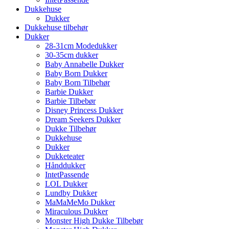
Dukkehuse
Dukker
Dukkehuse tilbehør
Dukker
28-31cm Modedukker
30-35cm dukker
Baby Annabelle Dukker
Baby Born Dukker
Baby Born Tilbehør
Barbie Dukker
Barbie Tilbebør
Disney Princess Dukker
Dream Seekers Dukker
Dukke Tilbehør
Dukkehuse
Dukker
Dukketeater
Hånddukker
IntetPassende
LOL Dukker
Lundby Dukker
MaMaMeMo Dukker
Miraculous Dukker
Monster High Dukke Tilbebør