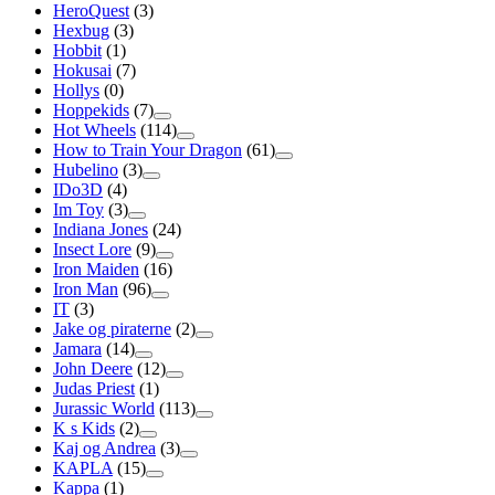
HeroQuest
(3)
Hexbug
(3)
Hobbit
(1)
Hokusai
(7)
Hollys
(0)
Hoppekids
(7)
Hot Wheels
(114)
How to Train Your Dragon
(61)
Hubelino
(3)
IDo3D
(4)
Im Toy
(3)
Indiana Jones
(24)
Insect Lore
(9)
Iron Maiden
(16)
Iron Man
(96)
IT
(3)
Jake og piraterne
(2)
Jamara
(14)
John Deere
(12)
Judas Priest
(1)
Jurassic World
(113)
K s Kids
(2)
Kaj og Andrea
(3)
KAPLA
(15)
Kappa
(1)