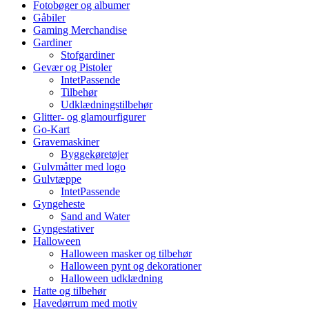
Fotobøger og albumer
Gåbiler
Gaming Merchandise
Gardiner
Stofgardiner
Gevær og Pistoler
IntetPassende
Tilbehør
Udklædningstilbehør
Glitter- og glamourfigurer
Go-Kart
Gravemaskiner
Byggekøretøjer
Gulvmåtter med logo
Gulvtæppe
IntetPassende
Gyngeheste
Sand and Water
Gyngestativer
Halloween
Halloween masker og tilbehør
Halloween pynt og dekorationer
Halloween udklædning
Hatte og tilbehør
Havedørrum med motiv