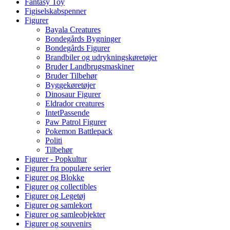
Fantasy Toy
Figiselskabspenner
Figurer
Bayala Creatures
Bondegårds Bygninger
Bondegårds Figurer
Brandbiler og udrykningskøretøjer
Bruder Landbrugsmaskiner
Bruder Tilbehør
Byggekøretøjer
Dinosaur Figurer
Eldrador creatures
IntetPassende
Paw Patrol Figurer
Pokemon Battlepack
Politi
Tilbehør
Figurer - Popkultur
Figurer fra populære serier
Figurer og Blokke
Figurer og collectibles
Figurer og Legetøj
Figurer og samlekort
Figurer og samleobjekter
Figurer og souvenirs