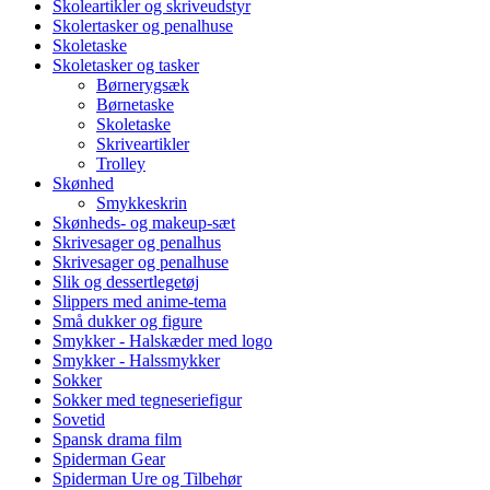
Skoleartikler og skriveudstyr
Skolertasker og penalhuse
Skoletaske
Skoletasker og tasker
Børnerygsæk
Børnetaske
Skoletaske
Skriveartikler
Trolley
Skønhed
Smykkeskrin
Skønheds- og makeup-sæt
Skrivesager og penalhus
Skrivesager og penalhuse
Slik og dessertlegetøj
Slippers med anime-tema
Små dukker og figure
Smykker - Halskæder med logo
Smykker - Halssmykker
Sokker
Sokker med tegneseriefigur
Sovetid
Spansk drama film
Spiderman Gear
Spiderman Ure og Tilbehør