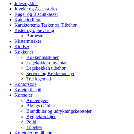
Julesmykker
Juveler og Accessories
Kage- og Biscuitkasser
Kalenderfigur
Karaktertema Tasker og Tilbehør
Kister og opbevaring
Børnestol
Klistermærker
Klodser
Køkkener
Køkkenmaskiner
Legekøkken Inventar
Legekøkken tilbehør
Service og Køkkenudstyr
Træ legemad
Kontorstole
Køretøj til spil
Køretøjer
Anhængere
Bigjigs Gåbiler
Brandbiler og udrykningskøretøjer
Byggekøretøjer
Politi
Tilbehør
Køretøjer og tilbehør