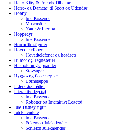
Hello Kitty & Friends Tilbehør
Herre- og Dametøj til Sport og Udendør
Hobby
IntetPassende
Musemåtte
Natur & Læring
Hoppedyr
IntetPassende
Horrorfilm-figurer
Hovedtelefoner
Hovedtelefoner og headsets
Humor og Tegneserier
Husholdningsapparater
Støvsuger
Hygge- og fleecetæpper
Børnetæppe
Indendørs måtter
Interaktivt legetøj
IntetPassende
Robotter og Interaktivt Legetøj
Jule-Disney-figur
Julekalendere
IntetPassende
Pokemon Julekalender
Schleich Julekalender