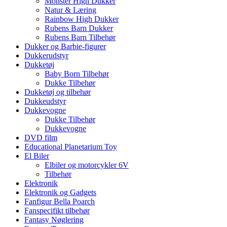
Monster High Dukker
Natur & Læring
Rainbow High Dukker
Rubens Barn Dukker
Rubens Barn Tilbehør
Dukker og Barbie-figurer
Dukkerudstyr
Dukketøj
Baby Born Tilbehør
Dukke Tilbehør
Dukketøj og tilbehør
Dukkeudstyr
Dukkevogne
Dukke Tilbehør
Dukkevogne
DVD film
Educational Planetarium Toy
El Biler
Elbiler og motorcykler 6V
Tilbehør
Elektronik
Elektronik og Gadgets
Fanfigur Bella Poarch
Fanspecifikt tilbehør
Fantasy Nøglering