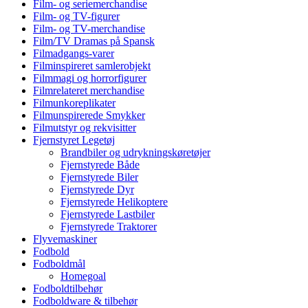
Film- og seriemerchandise
Film- og TV-figurer
Film- og TV-merchandise
Film/TV Dramas på Spansk
Filmadgangs-varer
Filminspireret samlerobjekt
Filmmagi og horrorfigurer
Filmrelateret merchandise
Filmunkoreplikater
Filmunspirerede Smykker
Filmutstyr og rekvisitter
Fjernstyret Legetøj
Brandbiler og udrykningskøretøjer
Fjernstyrede Både
Fjernstyrede Biler
Fjernstyrede Dyr
Fjernstyrede Helikoptere
Fjernstyrede Lastbiler
Fjernstyrede Traktorer
Flyvemaskiner
Fodbold
Fodboldmål
Homegoal
Fodboldtilbehør
Fodboldware & tilbehør