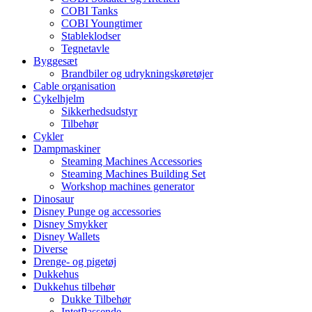
COBI Tanks
COBI Youngtimer
Stableklodser
Tegnetavle
Byggesæt
Brandbiler og udrykningskøretøjer
Cable organisation
Cykelhjelm
Sikkerhedsudstyr
Tilbehør
Cykler
Dampmaskiner
Steaming Machines Accessories
Steaming Machines Building Set
Workshop machines generator
Dinosaur
Disney Punge og accessories
Disney Smykker
Disney Wallets
Diverse
Drenge- og pigetøj
Dukkehus
Dukkehus tilbehør
Dukke Tilbehør
IntetPassende