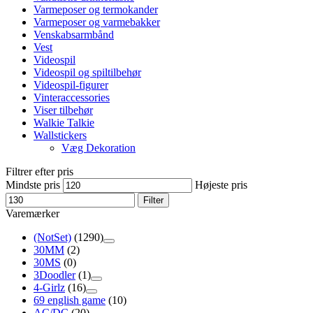
Varmeposer og termokander
Varmeposer og varmebakker
Venskabsarmbånd
Vest
Videospil
Videospil og spiltilbehør
Videospil-figurer
Vinteraccessories
Viser tilbehør
Walkie Talkie
Wallstickers
Væg Dekoration
Filtrer efter pris
Mindste pris
Højeste pris
Filter
Varemærker
(NotSet)
(1290)
30MM
(2)
30MS
(0)
3Doodler
(1)
4-Girlz
(16)
69 english game
(10)
AC/DC
(20)