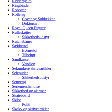
Ridderhjelm
Ringbinder
Robotter
Rolleleg
Cover og Soldækken
Doktorsæt
Royal Queen Figurer
Rulleskøjter
Sikkerhedsudstyr
Rutchebaner
Sækkestol
Børnestol
Tilbehør
Sandkasser
Vandleg
Sekundære skriveartikler
Selepuder
Sikkerhedsudstyr
Sengetøj
Seriemerchandise
Sikkerhed og alarmer
Skateboard
Skibe
Politi
Skole- og skriveartikler