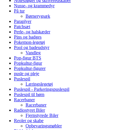
Notesbøger og skriveredskaber
Nusse- og krammedyr
På tur
Børnerygsæk
Paraplyer
Patchsæt
Perle- og halskæder
Pins og badges
Pokemon-legetøj
Pool og badeudstyr
Vandleg
Pop-figur BTS
Popkultur-figur
Popkultur-figurer
pusle og pleje
Puslespil
Læringslegetøj
Puslespil - Parkeringspuslespil
Puslespil til børn
Racerbaner
Racerbaner
Radiostyret Biler
Fjernstyrede Biler
Reoler og skabe
Opbevaringsmøbler