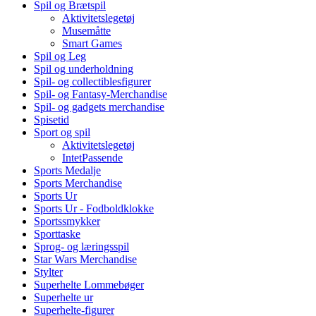
Spil og Brætspil
Aktivitetslegetøj
Musemåtte
Smart Games
Spil og Leg
Spil og underholdning
Spil- og collectiblesfigurer
Spil- og Fantasy-Merchandise
Spil- og gadgets merchandise
Spisetid
Sport og spil
Aktivitetslegetøj
IntetPassende
Sports Medalje
Sports Merchandise
Sports Ur
Sports Ur - Fodboldklokke
Sportssmykker
Sporttaske
Sprog- og læringsspil
Star Wars Merchandise
Stylter
Superhelte Lommebøger
Superhelte ur
Superhelte-figurer