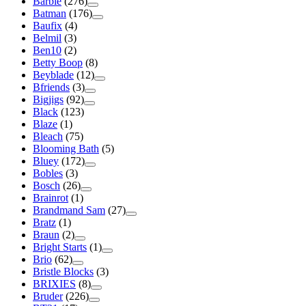
Barbie
(276)
Batman
(176)
Baufix
(4)
Belmil
(3)
Ben10
(2)
Betty Boop
(8)
Beyblade
(12)
Bfriends
(3)
Bigjigs
(92)
Black
(123)
Blaze
(1)
Bleach
(75)
Blooming Bath
(5)
Bluey
(172)
Bobles
(3)
Bosch
(26)
Brainrot
(1)
Brandmand Sam
(27)
Bratz
(1)
Braun
(2)
Bright Starts
(1)
Brio
(62)
Bristle Blocks
(3)
BRIXIES
(8)
Bruder
(226)