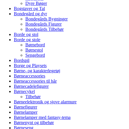
Dyre Bøger
Bogstaver og Tal
Bondegård og dyr
Bondegårds Bygninger
Bondegårds Figurer
Bondegårds Tilbehør
Borde og stol
Borde og stole
Børnebord
Børnestol
Sengebord
Bordspil
Borge og Playsets
Børne- og karakterlegetøj
Børneaccessories
Børneaccessories til hår
Børnecadelefigurer
Børnecykel
Tilbehør
Børneelektronik og sjove alarmure
Børnefigurer
Børnelamper
Børnelamper med fantasy-tema
Børnepynt og tilbehør
Børneseng