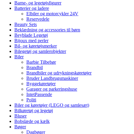
Barne- og legetøjsfigurer
Batterier og ladere
Elbiler og motorcykler 24V
Reservedele
Beauty Sets
Beklædning og accessories til børn
Beyblade Legetøj
Bijoux med perler
Bil- og køretøjsmerker
Bilegetøj og samlerobjekter
Biler
Barbie Tilbebør
Brandbil
Brandbiler og udrykningskøretøjer
Bruder Landbrugsmaskiner
Byggekøretøjer
Garager og parkeringshuse
IntetPassende
Politi
Biler og køretøjer (LEGO og samlesæt)
Bilkøretøj og legetøj
Bluser
Bobslæde og kælk
Bøger
Dagbøger