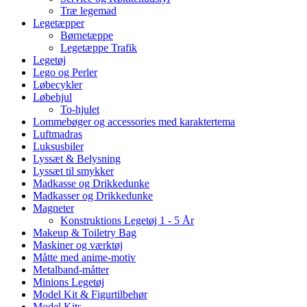
Træ legemad
Legetæpper
Børnetæppe
Legetæppe Trafik
Legetøj
Lego og Perler
Løbecykler
Løbehjul
To-hjulet
Lommebøger og accessories med karaktertema
Luftmadras
Luksusbiler
Lyssæt & Belysning
Lyssæt til smykker
Madkasse og Drikkedunke
Madkasser og Drikkedunke
Magneter
Konstruktions Legetøj 1 - 5 År
Makeup & Toiletry Bag
Maskiner og værktøj
Måtte med anime-motiv
Metalband-måtter
Minions Legetøj
Model Kit & Figurtilbehør
Model Kits