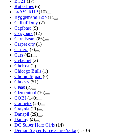
BT21
(17)
Butterflies
(6)
byASTRUP
(10)
Byggemand Bob
(1)
Call of Duty
(2)
Capibara
(9)
Capybara
(12)
Care Bears
(86)
Carpet city
(1)
Carrera
(7)
Cars
(42)
Cefachef
(2)
Chelsea
(1)
Chicago Bulls
(1)
Chomp Squad
(0)
Chucky
(51)
Claas
(2)
Clementoni
(56)
COBI
(140)
Connetix
(24)
Crayola
(11)
Danspil
(29)
Dantoy
(4)
DC Super Hero Girls
(14)
Demon Slayer Kimetsu no Yaiba
(1510)