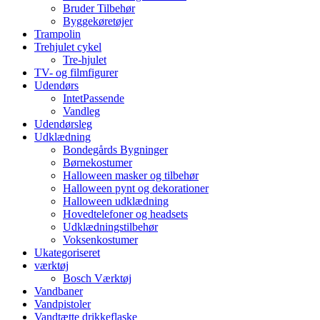
Bruder Tilbehør
Byggekøretøjer
Trampolin
Trehjulet cykel
Tre-hjulet
TV- og filmfigurer
Udendørs
IntetPassende
Vandleg
Udendørsleg
Udklædning
Bondegårds Bygninger
Børnekostumer
Halloween masker og tilbehør
Halloween pynt og dekorationer
Halloween udklædning
Hovedtelefoner og headsets
Udklædningstilbehør
Voksenkostumer
Ukategoriseret
værktøj
Bosch Værktøj
Vandbaner
Vandpistoler
Vandtætte drikkeflaske