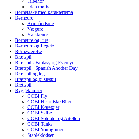
Tilbehør
uden motiv
Børnetaske med karaktertema
Børneure
Armbåndsure
Vægure
Vækkeure
Børneure og -ure;
Børneure og Legetøj
Børneværelse
Brætspil
Brætspil - Fantasy og Eventyr
Brætspil - Spanish Another Day
Brætspil og leg
Brætspil og puslespil
Brettspil
Byggeklodser
COBI Fly
COBI Historiske Biler
COBI Køretøjer
COBI Skibe
COBI Soldater og Artelleri
COBI Tanks
COBI Youngtimer
Stableklodser