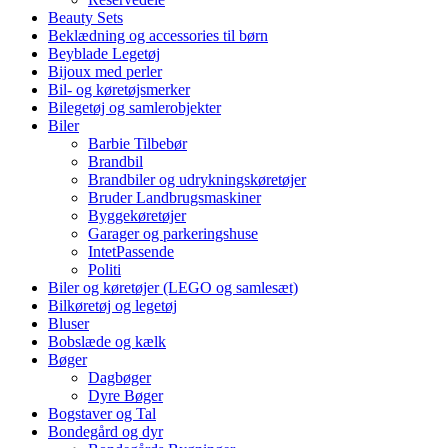
Beauty Sets
Beklædning og accessories til børn
Beyblade Legetøj
Bijoux med perler
Bil- og køretøjsmerker
Bilegetøj og samlerobjekter
Biler
Barbie Tilbebør
Brandbil
Brandbiler og udrykningskøretøjer
Bruder Landbrugsmaskiner
Byggekøretøjer
Garager og parkeringshuse
IntetPassende
Politi
Biler og køretøjer (LEGO og samlesæt)
Bilkøretøj og legetøj
Bluser
Bobslæde og kælk
Bøger
Dagbøger
Dyre Bøger
Bogstaver og Tal
Bondegård og dyr