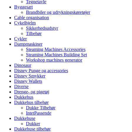
Tegnetavle
Byggesæt
Brandbiler og udrykningskøretøjer
Cable organisation
Cykelhjelm
Sikkerhedsudstyr
Tilbehør
Cykler
Dampmaskiner
Steaming Machines Accessories
Steaming Machines Building Set
Workshop machines generator
Dinosaur
Disney Punge og accessories
Disney Smykker
Disney Wallets
Diverse
Drenge- og pigetøj
Dukkehus
Dukkehus tilbehør
Dukke Tilbehør
IntetPassende
Dukkehuse
Dukker
Dukkehuse tilbehør