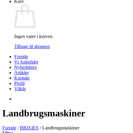
Kurv
Ingen varer i kurven.
Tilbage til shoppen
Forside
Vi Anbefaler
Nyhedsbrev
Artikler
Kontakt
Profil
Vilkår
Landbrugsmaskiner
Forside
/
BRIXIES
/
Landbrugsmaskiner