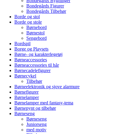
Bondegårds Bygninger
Bondegårds Figurer
Bondegårds Tilbehør
Borde og stol
Borde og stole
Børnebord
Børnestol
Sengebord
Bordspil
Borge og Playsets
Børne- og karakterlegetøj
Børneaccessories
Børneaccessories til hår
Børnecadelefigurer
Børnecykel
Tilbehør
Børneelektronik og sjove alarmure
Børnefigurer
Børnelamper
Børnelamper med fantasy-tema
Børnepynt og tilbehør
Børneseng
Børneseng
Juniorseng
med motiv