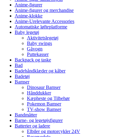
Anime-figurer
Anime-figurer og merchandise
Anime-klokke
Anime-Urelevante Accessories
Automatiske løfteplatforme
Baby legetøj
Aktivitetslegetøj
Baby swings
Gåvogn
Puttekasser
Backpack og taske
Bad
Badehåndklæder og kåber
Badetøj
Bamser
Dinosaur Bamser
Hånddukker
Kæpheste og Tilbehør
Pokemon Bamser
TV-show Bamser
Bandmåtter
Barne- og legetøjsfigurer
Batterier og ladere
Elbiler og motorcykler 24V
Reservedele