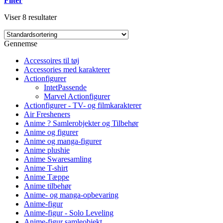
Filter
Viser 8 resultater
Gennemse
Accessoires til tøj
Accessories med karakterer
Actionfigurer
IntetPassende
Marvel Actionfigurer
Actionfigurer - TV- og filmkarakterer
Air Fresheners
Anime ? Samlerobjekter og Tilbehør
Anime og figurer
Anime og manga-figurer
Anime plushie
Anime Swaresamling
Anime T-shirt
Anime Tæppe
Anime tilbehør
Anime- og manga-opbevaring
Anime-figur
Anime-figur - Solo Leveling
Anime-figur samleobjekt