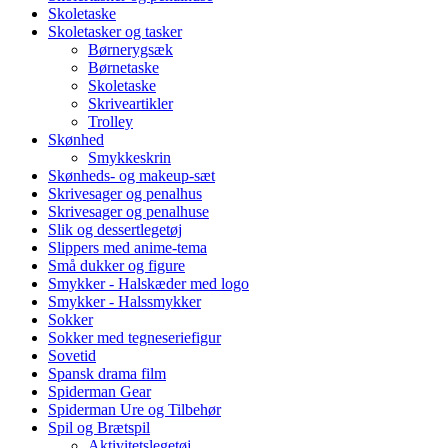
Skoletaske
Skoletasker og tasker
Børnerygsæk
Børnetaske
Skoletaske
Skriveartikler
Trolley
Skønhed
Smykkeskrin
Skønheds- og makeup-sæt
Skrivesager og penalhus
Skrivesager og penalhuse
Slik og dessertlegetøj
Slippers med anime-tema
Små dukker og figure
Smykker - Halskæder med logo
Smykker - Halssmykker
Sokker
Sokker med tegneseriefigur
Sovetid
Spansk drama film
Spiderman Gear
Spiderman Ure og Tilbehør
Spil og Brætspil
Aktivitetslegetøj