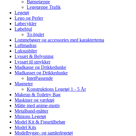
Børnetæppe
Legetæppe Trafik
Legetøj
Lego og Perler
Løbecykler
Løbehjul
To-hjulet
Lommebøger og accessories med karaktertema
Luftmadras
Luksusbiler
Lyssæt & Belysning
Lyssæt til smykker
Madkasse og Drikkedunke
Madkasser og Drikkedunke
IntetPassende
Magneter
Konstruktions Legetøj 1 - 5 År
Makeup & Toiletry Bag
Maskiner og værktøj
Måtte med anime-motiv
Metalband-måtter
Minions Legetøj
Model Kit & Figurtilbehør
Model Kits
Modelbygge- og samlerlegetøj