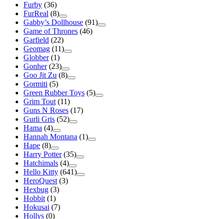
Furby
(36)
FurReal
(8)
Gabby’s Dollhouse
(91)
Game of Thrones
(46)
Garfield
(22)
Geomag
(11)
Globber
(1)
Gonher
(23)
Goo Jit Zu
(8)
Gormiti
(5)
Green Rubber Toys
(5)
Grim Tout
(11)
Guns N Roses
(17)
Gurli Gris
(52)
Hama
(4)
Hannah Montana
(1)
Hape
(8)
Harry Potter
(35)
Hatchimals
(4)
Hello Kitty
(641)
HeroQuest
(3)
Hexbug
(3)
Hobbit
(1)
Hokusai
(7)
Hollys
(0)