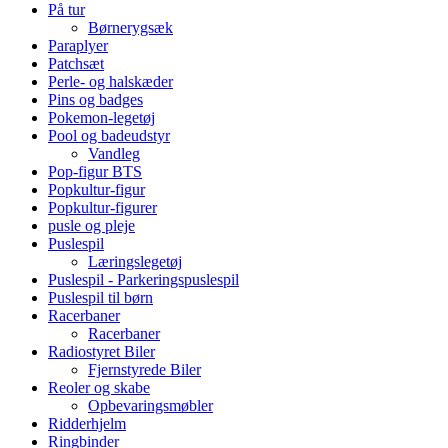
På tur
Børnerygsæk
Paraplyer
Patchsæt
Perle- og halskæder
Pins og badges
Pokemon-legetøj
Pool og badeudstyr
Vandleg
Pop-figur BTS
Popkultur-figur
Popkultur-figurer
pusle og pleje
Puslespil
Læringslegetøj
Puslespil - Parkeringspuslespil
Puslespil til børn
Racerbaner
Racerbaner
Radiostyret Biler
Fjernstyrede Biler
Reoler og skabe
Opbevaringsmøbler
Ridderhjelm
Ringbinder