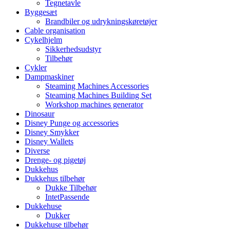
Tegnetavle
Byggesæt
Brandbiler og udrykningskøretøjer
Cable organisation
Cykelhjelm
Sikkerhedsudstyr
Tilbehør
Cykler
Dampmaskiner
Steaming Machines Accessories
Steaming Machines Building Set
Workshop machines generator
Dinosaur
Disney Punge og accessories
Disney Smykker
Disney Wallets
Diverse
Drenge- og pigetøj
Dukkehus
Dukkehus tilbehør
Dukke Tilbehør
IntetPassende
Dukkehuse
Dukker
Dukkehuse tilbehør