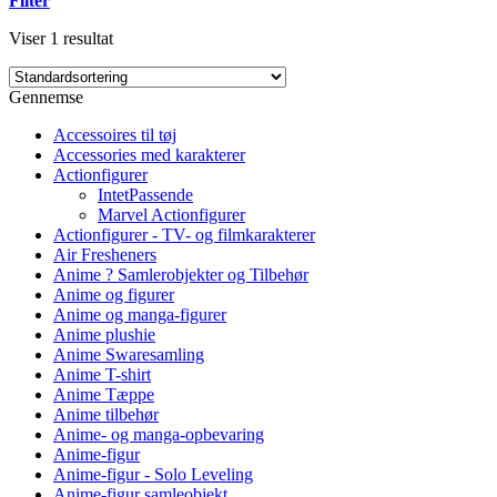
Filter
Viser 1 resultat
Gennemse
Accessoires til tøj
Accessories med karakterer
Actionfigurer
IntetPassende
Marvel Actionfigurer
Actionfigurer - TV- og filmkarakterer
Air Fresheners
Anime ? Samlerobjekter og Tilbehør
Anime og figurer
Anime og manga-figurer
Anime plushie
Anime Swaresamling
Anime T-shirt
Anime Tæppe
Anime tilbehør
Anime- og manga-opbevaring
Anime-figur
Anime-figur - Solo Leveling
Anime-figur samleobjekt