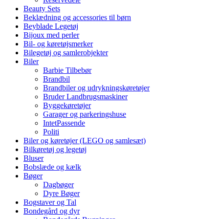
Beauty Sets
Beklædning og accessories til børn
Beyblade Legetøj
Bijoux med perler
Bil- og køretøjsmerker
Bilegetøj og samlerobjekter
Biler
Barbie Tilbebør
Brandbil
Brandbiler og udrykningskøretøjer
Bruder Landbrugsmaskiner
Byggekøretøjer
Garager og parkeringshuse
IntetPassende
Politi
Biler og køretøjer (LEGO og samlesæt)
Bilkøretøj og legetøj
Bluser
Bobslæde og kælk
Bøger
Dagbøger
Dyre Bøger
Bogstaver og Tal
Bondegård og dyr