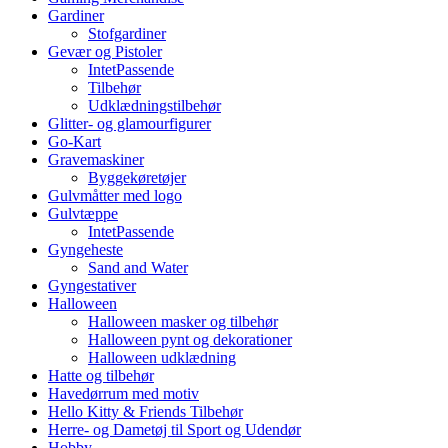
Gardiner
Stofgardiner
Gevær og Pistoler
IntetPassende
Tilbehør
Udklædningstilbehør
Glitter- og glamourfigurer
Go-Kart
Gravemaskiner
Byggekøretøjer
Gulvmåtter med logo
Gulvtæppe
IntetPassende
Gyngeheste
Sand and Water
Gyngestativer
Halloween
Halloween masker og tilbehør
Halloween pynt og dekorationer
Halloween udklædning
Hatte og tilbehør
Havedørrum med motiv
Hello Kitty & Friends Tilbehør
Herre- og Dametøj til Sport og Udendør
Hobby