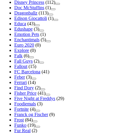
Disney Princess
(112)
Doc McStuffins
(1)
Dragonballz
(113)
Edison Giocattoli
(1)
Educa
(43)
Edushape
(3)
Emotion Pets
(1)
Enchantimals
(5)
Euro 2020
(0)
Explore
(0)
Falk
(6)
Fall Guys
(2)
Fallout
(15)
FC Barcelona
(41)
Feber
(3)
Ferrari
(14)
Find Dory
(2)
Fisher Price
(41)
Five Night at Freddys
(29)
Foodiemals
(3)
Fortnite
(4)
Franck og Fischer
(9)
Frost
(84)
Funko
(19)
Fur Real
(2)