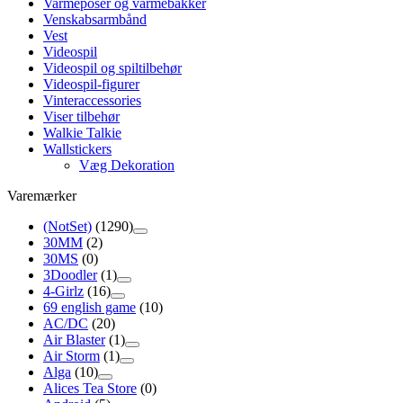
Varmeposer og varmebakker
Venskabsarmbånd
Vest
Videospil
Videospil og spiltilbehør
Videospil-figurer
Vinteraccessories
Viser tilbehør
Walkie Talkie
Wallstickers
Væg Dekoration
Varemærker
(NotSet)
(1290)
30MM
(2)
30MS
(0)
3Doodler
(1)
4-Girlz
(16)
69 english game
(10)
AC/DC
(20)
Air Blaster
(1)
Air Storm
(1)
Alga
(10)
Alices Tea Store
(0)