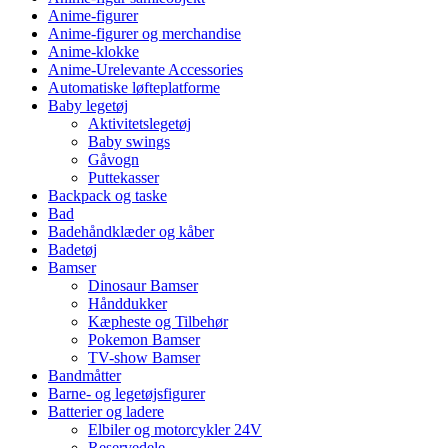
Anime-figurer
Anime-figurer og merchandise
Anime-klokke
Anime-Urelevante Accessories
Automatiske løfteplatforme
Baby legetøj
Aktivitetslegetøj
Baby swings
Gåvogn
Puttekasser
Backpack og taske
Bad
Badehåndklæder og kåber
Badetøj
Bamser
Dinosaur Bamser
Hånddukker
Kæpheste og Tilbehør
Pokemon Bamser
TV-show Bamser
Bandmåtter
Barne- og legetøjsfigurer
Batterier og ladere
Elbiler og motorcykler 24V
Reservedele