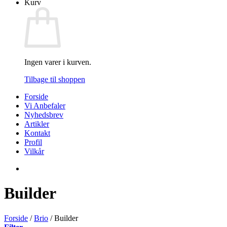
Kurv
Ingen varer i kurven.
Tilbage til shoppen
Forside
Vi Anbefaler
Nyhedsbrev
Artikler
Kontakt
Profil
Vilkår
Builder
Forside
/
Brio
/
Builder