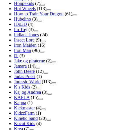
Hoppekids
(7)
Hot Wheels
(113)
How to Train Your Dragon
(61)
Hubelino
(3)
IDo3D
(4)
Im Toy
(3)
Indiana Jones
(24)
Insect Lore
(9)
Iron Maiden
(16)
Iron Man
(96)
IT
(3)
Jake og piraterne
(2)
Jamara
(14)
John Deere
(12)
Judas Priest
(1)
Jurassic World
(113)
K s Kids
(2)
Kaj og Andrea
(3)
KAPLA
(15)
Kappa
(1)
Kickmaster
(4)
KidzzFarm
(1)
Kinetic Sand
(20)
Kocot Kids
(4)
Krea
(7)