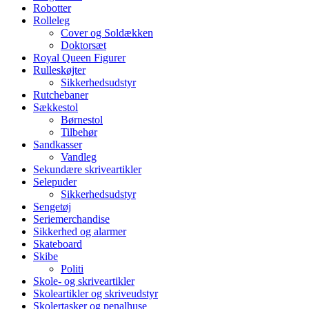
Robotter
Rolleleg
Cover og Soldækken
Doktorsæt
Royal Queen Figurer
Rulleskøjter
Sikkerhedsudstyr
Rutchebaner
Sækkestol
Børnestol
Tilbehør
Sandkasser
Vandleg
Sekundære skriveartikler
Selepuder
Sikkerhedsudstyr
Sengetøj
Seriemerchandise
Sikkerhed og alarmer
Skateboard
Skibe
Politi
Skole- og skriveartikler
Skoleartikler og skriveudstyr
Skolertasker og penalhuse