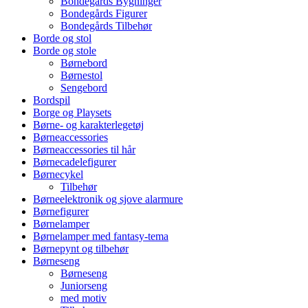
Bondegårds Bygninger
Bondegårds Figurer
Bondegårds Tilbehør
Borde og stol
Borde og stole
Børnebord
Børnestol
Sengebord
Bordspil
Borge og Playsets
Børne- og karakterlegetøj
Børneaccessories
Børneaccessories til hår
Børnecadelefigurer
Børnecykel
Tilbehør
Børneelektronik og sjove alarmure
Børnefigurer
Børnelamper
Børnelamper med fantasy-tema
Børnepynt og tilbehør
Børneseng
Børneseng
Juniorseng
med motiv