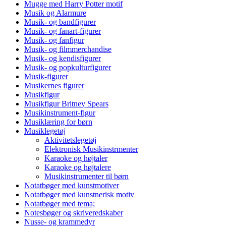
Mugge med Harry Potter motif
Musik og Alarmure
Musik- og bandfigurer
Musik- og fanart-figurer
Musik- og fanfigur
Musik- og filmmerchandise
Musik- og kendisfigurer
Musik- og popkulturfigurer
Musik-figurer
Musikernes figurer
Musikfigur
Musikfigur Britney Spears
Musikinstrument-figur
Musiklæring for børn
Musiklegetøj
Aktivitetslegetøj
Elektronisk Musikinstrmenter
Karaoke og højtaler
Karaoke og højtalere
Musikinstrumenter til børn
Notatbøger med kunstmotiver
Notatbøger med kunstnerisk motiv
Notatbøger med tema;
Notesbøger og skriveredskaber
Nusse- og krammedyr