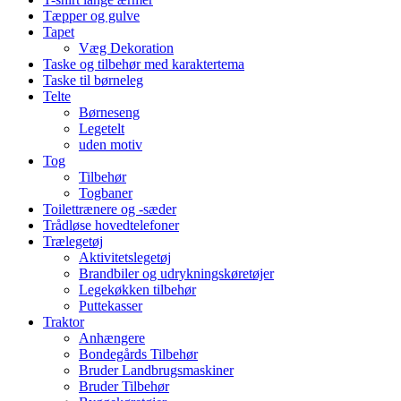
Tæpper og gulve
Tapet
Væg Dekoration
Taske og tilbehør med karaktertema
Taske til børneleg
Telte
Børneseng
Legetelt
uden motiv
Tog
Tilbehør
Togbaner
Toilettrænere og -sæder
Trådløse hovedtelefoner
Trælegetøj
Aktivitetslegetøj
Brandbiler og udrykningskøretøjer
Legekøkken tilbehør
Puttekasser
Traktor
Anhængere
Bondegårds Tilbehør
Bruder Landbrugsmaskiner
Bruder Tilbehør