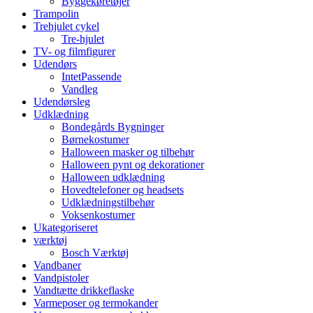
Byggekøretøjer
Trampolin
Trehjulet cykel
Tre-hjulet
TV- og filmfigurer
Udendørs
IntetPassende
Vandleg
Udendørsleg
Udklædning
Bondegårds Bygninger
Børnekostumer
Halloween masker og tilbehør
Halloween pynt og dekorationer
Halloween udklædning
Hovedtelefoner og headsets
Udklædningstilbehør
Voksenkostumer
Ukategoriseret
værktøj
Bosch Værktøj
Vandbaner
Vandpistoler
Vandtætte drikkeflaske
Varmeposer og termokander