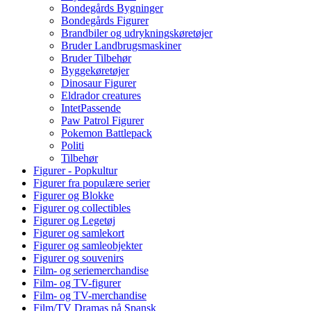
Bondegårds Bygninger
Bondegårds Figurer
Brandbiler og udrykningskøretøjer
Bruder Landbrugsmaskiner
Bruder Tilbehør
Byggekøretøjer
Dinosaur Figurer
Eldrador creatures
IntetPassende
Paw Patrol Figurer
Pokemon Battlepack
Politi
Tilbehør
Figurer - Popkultur
Figurer fra populære serier
Figurer og Blokke
Figurer og collectibles
Figurer og Legetøj
Figurer og samlekort
Figurer og samleobjekter
Figurer og souvenirs
Film- og seriemerchandise
Film- og TV-figurer
Film- og TV-merchandise
Film/TV Dramas på Spansk