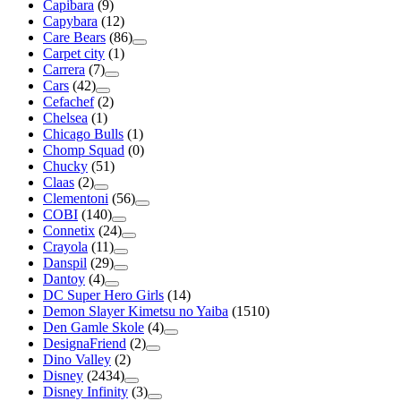
Capibara
(9)
Capybara
(12)
Care Bears
(86)
Carpet city
(1)
Carrera
(7)
Cars
(42)
Cefachef
(2)
Chelsea
(1)
Chicago Bulls
(1)
Chomp Squad
(0)
Chucky
(51)
Claas
(2)
Clementoni
(56)
COBI
(140)
Connetix
(24)
Crayola
(11)
Danspil
(29)
Dantoy
(4)
DC Super Hero Girls
(14)
Demon Slayer Kimetsu no Yaiba
(1510)
Den Gamle Skole
(4)
DesignaFriend
(2)
Dino Valley
(2)
Disney
(2434)
Disney Infinity
(3)