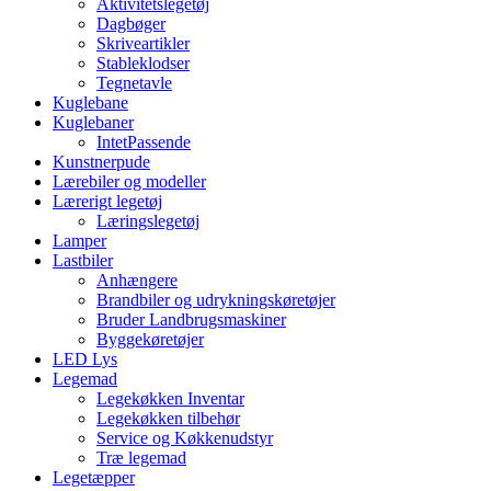
Aktivitetslegetøj
Dagbøger
Skriveartikler
Stableklodser
Tegnetavle
Kuglebane
Kuglebaner
IntetPassende
Kunstnerpude
Lærebiler og modeller
Lærerigt legetøj
Læringslegetøj
Lamper
Lastbiler
Anhængere
Brandbiler og udrykningskøretøjer
Bruder Landbrugsmaskiner
Byggekøretøjer
LED Lys
Legemad
Legekøkken Inventar
Legekøkken tilbehør
Service og Køkkenudstyr
Træ legemad
Legetæpper