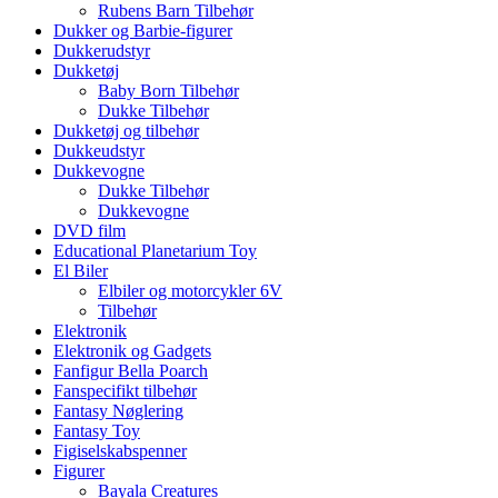
Rubens Barn Tilbehør
Dukker og Barbie-figurer
Dukkerudstyr
Dukketøj
Baby Born Tilbehør
Dukke Tilbehør
Dukketøj og tilbehør
Dukkeudstyr
Dukkevogne
Dukke Tilbehør
Dukkevogne
DVD film
Educational Planetarium Toy
El Biler
Elbiler og motorcykler 6V
Tilbehør
Elektronik
Elektronik og Gadgets
Fanfigur Bella Poarch
Fanspecifikt tilbehør
Fantasy Nøglering
Fantasy Toy
Figiselskabspenner
Figurer
Bayala Creatures