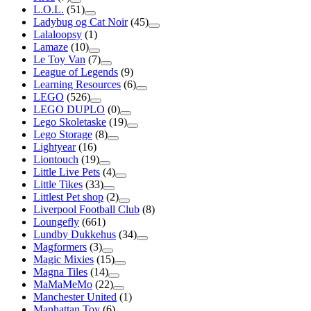
L.O.L.
(51)
Ladybug og Cat Noir
(45)
Lalaloopsy
(1)
Lamaze
(10)
Le Toy Van
(7)
League of Legends
(9)
Learning Resources
(6)
LEGO
(526)
LEGO DUPLO
(0)
Lego Skoletaske
(19)
Lego Storage
(8)
Lightyear
(16)
Liontouch
(19)
Little Live Pets
(4)
Little Tikes
(33)
Littlest Pet shop
(2)
Liverpool Football Club
(8)
Loungefly
(661)
Lundby Dukkehus
(34)
Magformers
(3)
Magic Mixies
(15)
Magna Tiles
(14)
MaMaMeMo
(22)
Manchester United
(1)
Manhattan Toy
(6)