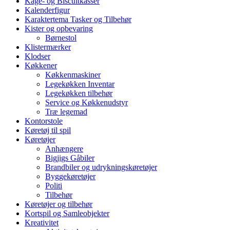
Kage- og Biscuitkasser
Kalenderfigur
Karaktertema Tasker og Tilbehør
Kister og opbevaring
Børnestol
Klistermærker
Klodser
Køkkener
Køkkenmaskiner
Legekøkken Inventar
Legekøkken tilbehør
Service og Køkkenudstyr
Træ legemad
Kontorstole
Køretøj til spil
Køretøjer
Anhængere
Bigjigs Gåbiler
Brandbiler og udrykningskøretøjer
Byggekøretøjer
Politi
Tilbehør
Køretøjer og tilbehør
Kortspil og Samleobjekter
Kreativitet