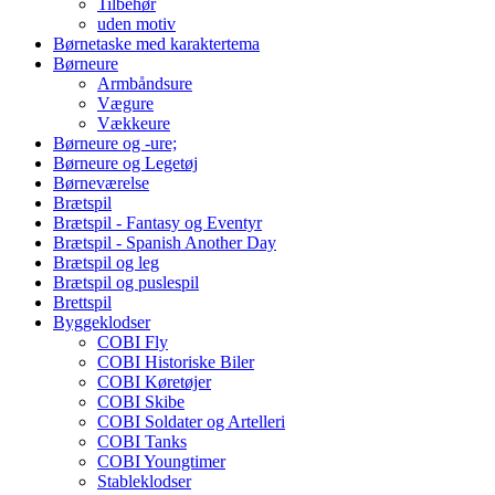
Tilbehør
uden motiv
Børnetaske med karaktertema
Børneure
Armbåndsure
Vægure
Vækkeure
Børneure og -ure;
Børneure og Legetøj
Børneværelse
Brætspil
Brætspil - Fantasy og Eventyr
Brætspil - Spanish Another Day
Brætspil og leg
Brætspil og puslespil
Brettspil
Byggeklodser
COBI Fly
COBI Historiske Biler
COBI Køretøjer
COBI Skibe
COBI Soldater og Artelleri
COBI Tanks
COBI Youngtimer
Stableklodser