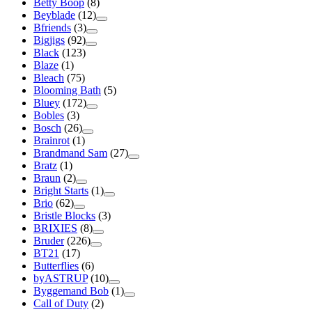
Betty Boop
(8)
Beyblade
(12)
Bfriends
(3)
Bigjigs
(92)
Black
(123)
Blaze
(1)
Bleach
(75)
Blooming Bath
(5)
Bluey
(172)
Bobles
(3)
Bosch
(26)
Brainrot
(1)
Brandmand Sam
(27)
Bratz
(1)
Braun
(2)
Bright Starts
(1)
Brio
(62)
Bristle Blocks
(3)
BRIXIES
(8)
Bruder
(226)
BT21
(17)
Butterflies
(6)
byASTRUP
(10)
Byggemand Bob
(1)
Call of Duty
(2)