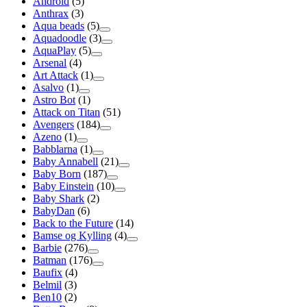
Android
(5)
Anthrax
(3)
Aqua beads
(5)
Aquadoodle
(3)
AquaPlay
(5)
Arsenal
(4)
Art Attack
(1)
Asalvo
(1)
Astro Bot
(1)
Attack on Titan
(51)
Avengers
(184)
Azeno
(1)
Babblarna
(1)
Baby Annabell
(21)
Baby Born
(187)
Baby Einstein
(10)
Baby Shark
(2)
BabyDan
(6)
Back to the Future
(14)
Bamse og Kylling
(4)
Barbie
(276)
Batman
(176)
Baufix
(4)
Belmil
(3)
Ben10
(2)