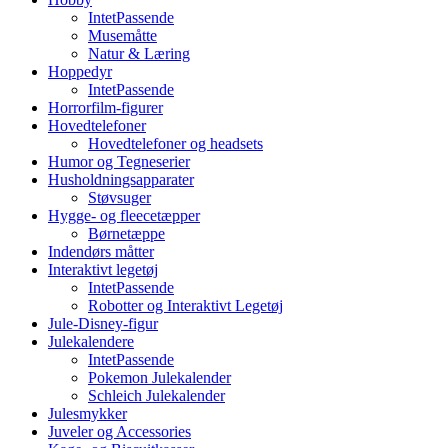
IntetPassende
Musemåtte
Natur & Læring
Hoppedyr
IntetPassende
Horrorfilm-figurer
Hovedtelefoner
Hovedtelefoner og headsets
Humor og Tegneserier
Husholdningsapparater
Støvsuger
Hygge- og fleecetæpper
Børnetæppe
Indendørs måtter
Interaktivt legetøj
IntetPassende
Robotter og Interaktivt Legetøj
Jule-Disney-figur
Julekalendere
IntetPassende
Pokemon Julekalender
Schleich Julekalender
Julesmykker
Juveler og Accessories