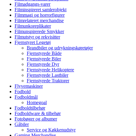
Filmadgangs-varer
Filminspireret samlerobjekt
Filmmagi og horrorfigurer
Filmrelateret merchandise
Filmunkoreplikater
Filmunspirerede Smykker
Filmutstyr og rekvisitter
Fjernstyret Legetøj
Brandbiler og udrykningskøretøjer
Fjernstyrede Både
Fjernstyrede Biler
Fjernstyrede Dyr
Fjernstyrede Helikoptere
Fjernstyrede Lastbiler
Fjernstyrede Traktorer
Flyvemaskiner
Fodbold
Fodboldmål
Homegoal
Fodboldtilbehør
Fodboldware & tilbehør
Fotobøger og albumer
Gåbiler
Service og Køkkenudstyr
Gaming Merchandise