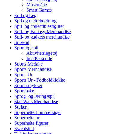
Musemåtte
Smart Games
Spil og Leg
Spil og underholdning
Spil- og collectiblesfigurer
Spil- og Fantasy-Merchandise
Spil- og gadgets merchandise
Spisetid
Sport og spil
Aktivitetslegetøj
IntetPassende
Sports Medalje
Sports Merchandise
Sports Ur
Sports Ur - Fodboldklokke
Sportssmykker
Sporttaske
Sprog- og læringsspil
Star Wars Merchandise
Stylter
Superhelte Lommebøger
Superhelte ur
Superhelte-figurer
Sweatshirt
T-shirt lange ærmer