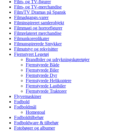
Film- og TV-figurer
Film- og TV-merchandise
Film/TV Dramas på Spansk
Filmadgangs-varer
Filminspireret samlerobjekt
Filmmagi og horrorfigurer
Filmrelateret merchandise
Filmunkoreplikater
Filmunspirerede Smykker
Filmutstyr og rekvisitter
Fjernstyret Legetøj
Brandbiler og udrykningskøretøjer
Fjernstyrede Både
Fjernstyrede Biler
Fjernstyrede Dyr
Fjernstyrede Helikoptere
Fjernstyrede Lastbiler
Fjernstyrede Traktorer
Flyvemaskiner
Fodbold
Fodboldmål
Homegoal
Fodboldtilbehør
Fodboldware & tilbehør
Fotobøger og albumer