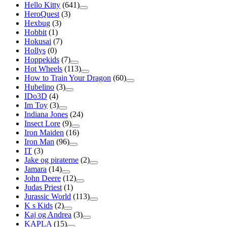
Hello Kitty
(641)
HeroQuest
(3)
Hexbug
(3)
Hobbit
(1)
Hokusai
(7)
Hollys
(0)
Hoppekids
(7)
Hot Wheels
(113)
How to Train Your Dragon
(60)
Hubelino
(3)
IDo3D
(4)
Im Toy
(3)
Indiana Jones
(24)
Insect Lore
(9)
Iron Maiden
(16)
Iron Man
(96)
IT
(3)
Jake og piraterne
(2)
Jamara
(14)
John Deere
(12)
Judas Priest
(1)
Jurassic World
(113)
K s Kids
(2)
Kaj og Andrea
(3)
KAPLA
(15)