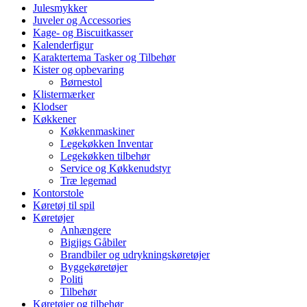
Julesmykker
Juveler og Accessories
Kage- og Biscuitkasser
Kalenderfigur
Karaktertema Tasker og Tilbehør
Kister og opbevaring
Børnestol
Klistermærker
Klodser
Køkkener
Køkkenmaskiner
Legekøkken Inventar
Legekøkken tilbehør
Service og Køkkenudstyr
Træ legemad
Kontorstole
Køretøj til spil
Køretøjer
Anhængere
Bigjigs Gåbiler
Brandbiler og udrykningskøretøjer
Byggekøretøjer
Politi
Tilbehør
Køretøjer og tilbehør