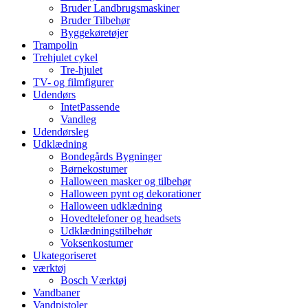
Bruder Landbrugsmaskiner
Bruder Tilbehør
Byggekøretøjer
Trampolin
Trehjulet cykel
Tre-hjulet
TV- og filmfigurer
Udendørs
IntetPassende
Vandleg
Udendørsleg
Udklædning
Bondegårds Bygninger
Børnekostumer
Halloween masker og tilbehør
Halloween pynt og dekorationer
Halloween udklædning
Hovedtelefoner og headsets
Udklædningstilbehør
Voksenkostumer
Ukategoriseret
værktøj
Bosch Værktøj
Vandbaner
Vandpistoler