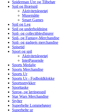
Spiderman Ure og Tilbehør
Spil og Brætspil
Aktivitetslegetøj
Musemåtte
Smart Games
Spil og Leg
Spil og underholdning
Spil- og collectiblesfigurer
Spil- og Fantasy-Merchandise
Spil- og gadgets merchandise
Spisetid
Sport og spil
Aktivitetslegetøj
IntetPassende
Sports Medalje
Sports Merchandise
Sports Ur
Sports Ur - Fodboldklokke
Sportssmykker
Sporttaske
Sprog- og læringsspil
Star Wars Merchandise
Stylter
Superhelte Lommebøger
Superhelte ur