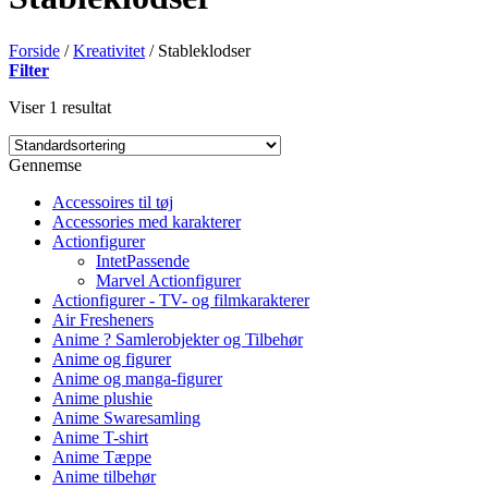
Forside
/
Kreativitet
/
Stableklodser
Filter
Viser 1 resultat
Gennemse
Accessoires til tøj
Accessories med karakterer
Actionfigurer
IntetPassende
Marvel Actionfigurer
Actionfigurer - TV- og filmkarakterer
Air Fresheners
Anime ? Samlerobjekter og Tilbehør
Anime og figurer
Anime og manga-figurer
Anime plushie
Anime Swaresamling
Anime T-shirt
Anime Tæppe
Anime tilbehør