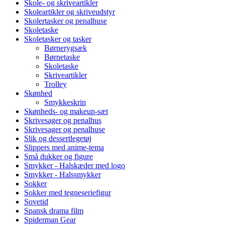
Skole- og skriveartikler
Skoleartikler og skriveudstyr
Skolertasker og penalhuse
Skoletaske
Skoletasker og tasker
Børnerygsæk
Børnetaske
Skoletaske
Skriveartikler
Trolley
Skønhed
Smykkeskrin
Skønheds- og makeup-sæt
Skrivesager og penalhus
Skrivesager og penalhuse
Slik og dessertlegetøj
Slippers med anime-tema
Små dukker og figure
Smykker - Halskæder med logo
Smykker - Halssmykker
Sokker
Sokker med tegneseriefigur
Sovetid
Spansk drama film
Spiderman Gear