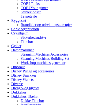
COBI Tanks
COBI Youngtimer
Stableklodser
Tegnetavle
Byggesæt
Brandbiler og udrykningskøretøjer
Cable organisation
Cykelhjelm
Sikkerhedsudstyr
Tilbehør
Cykler
Dampmaskiner
Steaming Machines Accessories
Steaming Machines Building Set
Workshop machines generator
Dinosaur
Disney Punge og accessories
Disney Smykker
Disney Wallets
Diverse
Drenge- og pigetøj
Dukkehus
Dukkehus tilbehør
Dukke Tilbehør
IntetPassende