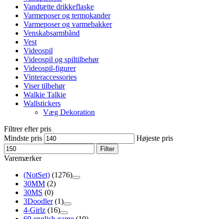
Vandtætte drikkeflaske
Varmeposer og termokander
Varmeposer og varmebakker
Venskabsarmbånd
Vest
Videospil
Videospil og spiltilbehør
Videospil-figurer
Vinteraccessories
Viser tilbehør
Walkie Talkie
Wallstickers
Væg Dekoration
Filtrer efter pris
Mindste pris
Højeste pris
Filter
Varemærker
(NotSet)
(1276)
30MM
(2)
30MS
(0)
3Doodler
(1)
4-Girlz
(16)
69 english game
(10)