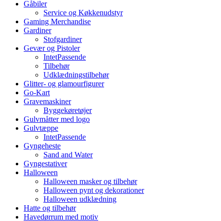
Gåbiler
Service og Køkkenudstyr
Gaming Merchandise
Gardiner
Stofgardiner
Gevær og Pistoler
IntetPassende
Tilbehør
Udklædningstilbehør
Glitter- og glamourfigurer
Go-Kart
Gravemaskiner
Byggekøretøjer
Gulvmåtter med logo
Gulvtæppe
IntetPassende
Gyngeheste
Sand and Water
Gyngestativer
Halloween
Halloween masker og tilbehør
Halloween pynt og dekorationer
Halloween udklædning
Hatte og tilbehør
Havedørrum med motiv