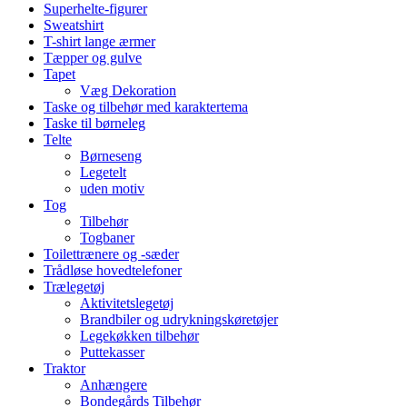
Superhelte-figurer
Sweatshirt
T-shirt lange ærmer
Tæpper og gulve
Tapet
Væg Dekoration
Taske og tilbehør med karaktertema
Taske til børneleg
Telte
Børneseng
Legetelt
uden motiv
Tog
Tilbehør
Togbaner
Toilettrænere og -sæder
Trådløse hovedtelefoner
Trælegetøj
Aktivitetslegetøj
Brandbiler og udrykningskøretøjer
Legekøkken tilbehør
Puttekasser
Traktor
Anhængere
Bondegårds Tilbehør