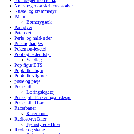
Notatbøger med tema;
Notesbøger og skriveredskaber
Nusse- og krammedyr
På tur
Børnerygsæk
Paraplyer
Patchsæt
Perle- og halskæder
Pins og badges
Pokemon-legetøj
Pool og badeudstyr
Vandleg
Pop-figur BTS
Popkultur-figur
Popkultur-figurer
pusle og pleje
Puslespil
Læringslegetøj
Puslespil - Parkeringspuslespil
Puslespil til børn
Racerbaner
Racerbaner
Radiostyret Biler
Fjernstyrede Biler
Reoler og skabe