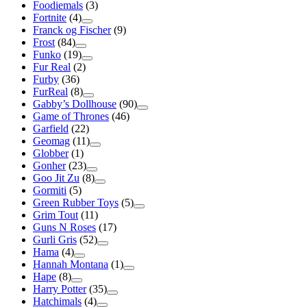
Foodiemals
(3)
Fortnite
(4)
Franck og Fischer
(9)
Frost
(84)
Funko
(19)
Fur Real
(2)
Furby
(36)
FurReal
(8)
Gabby’s Dollhouse
(90)
Game of Thrones
(46)
Garfield
(22)
Geomag
(11)
Globber
(1)
Gonher
(23)
Goo Jit Zu
(8)
Gormiti
(5)
Green Rubber Toys
(5)
Grim Tout
(11)
Guns N Roses
(17)
Gurli Gris
(52)
Hama
(4)
Hannah Montana
(1)
Hape
(8)
Harry Potter
(35)
Hatchimals
(4)