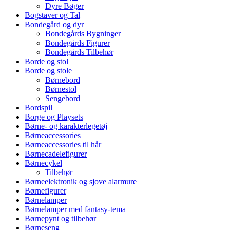
Dyre Bøger
Bogstaver og Tal
Bondegård og dyr
Bondegårds Bygninger
Bondegårds Figurer
Bondegårds Tilbehør
Borde og stol
Borde og stole
Børnebord
Børnestol
Sengebord
Bordspil
Borge og Playsets
Børne- og karakterlegetøj
Børneaccessories
Børneaccessories til hår
Børnecadelefigurer
Børnecykel
Tilbehør
Børneelektronik og sjove alarmure
Børnefigurer
Børnelamper
Børnelamper med fantasy-tema
Børnepynt og tilbehør
Børneseng