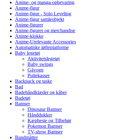
Anime- og manga-opbevaring
Anime-figur
Anime-figur - Solo Leveling
Anime-figur samleobjekt
Anime-figurer
Anime-figurer og merchandise
Anime-klokke
Anime-Urelevante Accessories
Automatiske løfteplatforme
Baby legetøj
Aktivitetslegetøj
Baby swings
Gåvogn
Puttekasser
Backpack og taske
Bad
Badehåndklæder og kåber
Badetøj
Bamser
Dinosaur Bamser
Hånddukker
Kæpheste og Tilbehør
Pokemon Bamser
TV-show Bamser
Bandmåtter