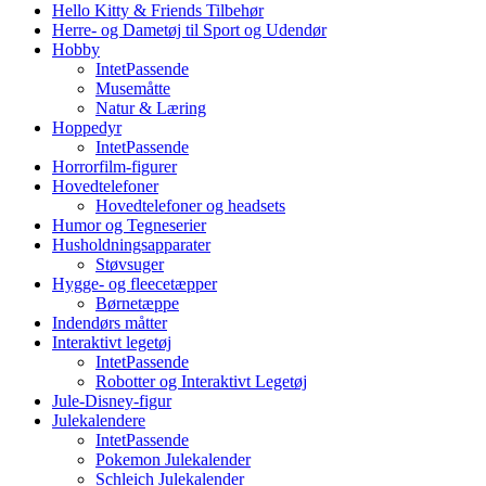
Hello Kitty & Friends Tilbehør
Herre- og Dametøj til Sport og Udendør
Hobby
IntetPassende
Musemåtte
Natur & Læring
Hoppedyr
IntetPassende
Horrorfilm-figurer
Hovedtelefoner
Hovedtelefoner og headsets
Humor og Tegneserier
Husholdningsapparater
Støvsuger
Hygge- og fleecetæpper
Børnetæppe
Indendørs måtter
Interaktivt legetøj
IntetPassende
Robotter og Interaktivt Legetøj
Jule-Disney-figur
Julekalendere
IntetPassende
Pokemon Julekalender
Schleich Julekalender