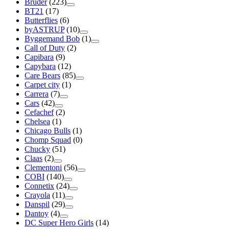
Bruder
(223)
BT21
(17)
Butterflies
(6)
byASTRUP
(10)
Byggemand Bob
(1)
Call of Duty
(2)
Capibara
(9)
Capybara
(12)
Care Bears
(85)
Carpet city
(1)
Carrera
(7)
Cars
(42)
Cefachef
(2)
Chelsea
(1)
Chicago Bulls
(1)
Chomp Squad
(0)
Chucky
(51)
Claas
(2)
Clementoni
(56)
COBI
(140)
Connetix
(24)
Crayola
(11)
Danspil
(29)
Dantoy
(4)
DC Super Hero Girls
(14)