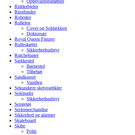
Opbevaringsmøbler
Ridderhjelm
Ringbinder
Robotter
Rolleleg
Cover og Soldækken
Doktorsæt
Royal Queen Figurer
Rulleskøjter
Sikkerhedsudstyr
Rutchebaner
Sækkestol
Børnestol
Tilbehør
Sandkasser
Vandleg
Sekundære skriveartikler
Selepuder
Sikkerhedsudstyr
Sengetøj
Seriemerchandise
Sikkerhed og alarmer
Skateboard
Skibe
Politi