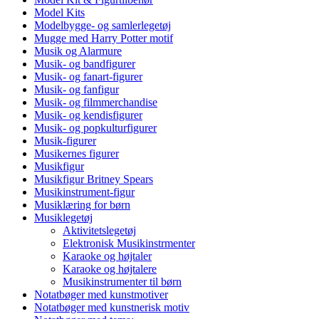
Model Kits
Modelbygge- og samlerlegetøj
Mugge med Harry Potter motif
Musik og Alarmure
Musik- og bandfigurer
Musik- og fanart-figurer
Musik- og fanfigur
Musik- og filmmerchandise
Musik- og kendisfigurer
Musik- og popkulturfigurer
Musik-figurer
Musikernes figurer
Musikfigur
Musikfigur Britney Spears
Musikinstrument-figur
Musiklæring for børn
Musiklegetøj
Aktivitetslegetøj
Elektronisk Musikinstrmenter
Karaoke og højtaler
Karaoke og højtalere
Musikinstrumenter til børn
Notatbøger med kunstmotiver
Notatbøger med kunstnerisk motiv