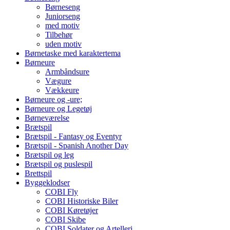
Børneseng
Juniorseng
med motiv
Tilbehør
uden motiv
Børnetaske med karaktertema
Børneure
Armbåndsure
Vægure
Vækkeure
Børneure og -ure;
Børneure og Legetøj
Børneværelse
Brætspil
Brætspil - Fantasy og Eventyr
Brætspil - Spanish Another Day
Brætspil og leg
Brætspil og puslespil
Brettspil
Byggeklodser
COBI Fly
COBI Historiske Biler
COBI Køretøjer
COBI Skibe
COBI Soldater og Artelleri