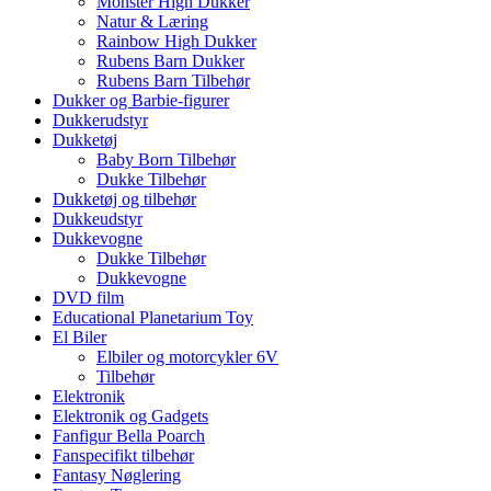
Monster High Dukker
Natur & Læring
Rainbow High Dukker
Rubens Barn Dukker
Rubens Barn Tilbehør
Dukker og Barbie-figurer
Dukkerudstyr
Dukketøj
Baby Born Tilbehør
Dukke Tilbehør
Dukketøj og tilbehør
Dukkeudstyr
Dukkevogne
Dukke Tilbehør
Dukkevogne
DVD film
Educational Planetarium Toy
El Biler
Elbiler og motorcykler 6V
Tilbehør
Elektronik
Elektronik og Gadgets
Fanfigur Bella Poarch
Fanspecifikt tilbehør
Fantasy Nøglering