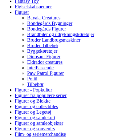
Fantasy Toy
Figiselskabspenner
Figurer
Bayala Creatures
Bondegårds Bygninger
Bondegårds Figurer
Brandbiler og udrykningskøretøjer
Bruder Landbrugsmaskiner
Bruder Tilbehør
Byggekøretøjer
Dinosaur Figurer
Eldrador creatures
IntetPassende
Paw Patrol Figurer
Politi
Tilbehør
Figurer - Popkultur
Figurer fra populære serier
Figurer og Blokke
Figurer og collectibles
Figurer og Legetøj
Figurer og samlekort
Figurer og samleobjekter
Figurer og souvenirs
Film- og seriemerchandise