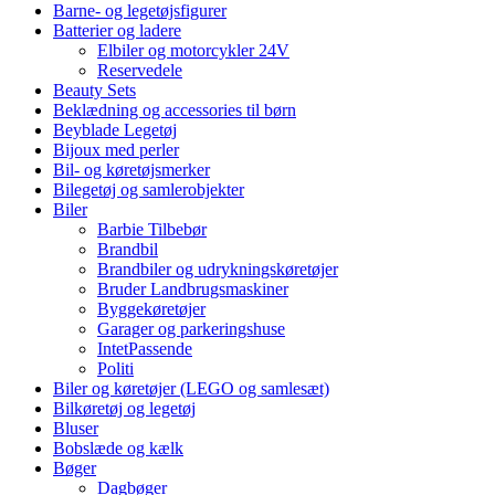
Barne- og legetøjsfigurer
Batterier og ladere
Elbiler og motorcykler 24V
Reservedele
Beauty Sets
Beklædning og accessories til børn
Beyblade Legetøj
Bijoux med perler
Bil- og køretøjsmerker
Bilegetøj og samlerobjekter
Biler
Barbie Tilbebør
Brandbil
Brandbiler og udrykningskøretøjer
Bruder Landbrugsmaskiner
Byggekøretøjer
Garager og parkeringshuse
IntetPassende
Politi
Biler og køretøjer (LEGO og samlesæt)
Bilkøretøj og legetøj
Bluser
Bobslæde og kælk
Bøger
Dagbøger