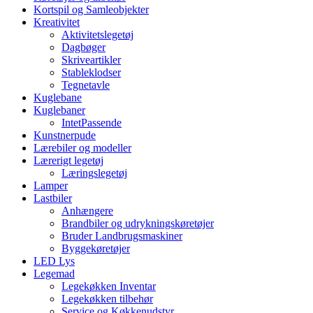
Kortspil og Samleobjekter
Kreativitet
Aktivitetslegetøj
Dagbøger
Skriveartikler
Stableklodser
Tegnetavle
Kuglebane
Kuglebaner
IntetPassende
Kunstnerpude
Lærebiler og modeller
Lærerigt legetøj
Læringslegetøj
Lamper
Lastbiler
Anhængere
Brandbiler og udrykningskøretøjer
Bruder Landbrugsmaskiner
Byggekøretøjer
LED Lys
Legemad
Legekøkken Inventar
Legekøkken tilbehør
Service og Køkkenudstyr