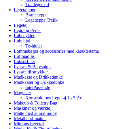
Træ legemad
Legetæpper
Børnetæppe
Legetæppe Trafik
Legetøj
Lego og Perler
Løbecykler
Løbehjul
To-hjulet
Lommebøger og accessories med karaktertema
Luftmadras
Luksusbiler
Lyssæt & Belysning
Lyssæt til smykker
Madkasse og Drikkedunke
Madkasser og Drikkedunke
IntetPassende
Magneter
Konstruktions Legetøj 1 - 5 År
Makeup & Toiletry Bag
Maskiner og værktøj
Måtte med anime-motiv
Metalband-måtter
Minions Legetøj
Model Kit & Figurtilbehør