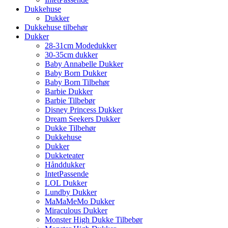
Dukkehuse
Dukker
Dukkehuse tilbehør
Dukker
28-31cm Modedukker
30-35cm dukker
Baby Annabelle Dukker
Baby Born Dukker
Baby Born Tilbehør
Barbie Dukker
Barbie Tilbebør
Disney Princess Dukker
Dream Seekers Dukker
Dukke Tilbehør
Dukkehuse
Dukker
Dukketeater
Hånddukker
IntetPassende
LOL Dukker
Lundby Dukker
MaMaMeMo Dukker
Miraculous Dukker
Monster High Dukke Tilbebør