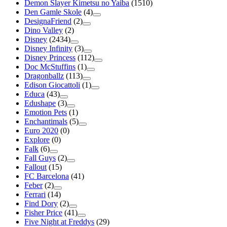
Demon Slayer Kimetsu no Yaiba
(1510)
Den Gamle Skole
(4)
DesignaFriend
(2)
Dino Valley
(2)
Disney
(2434)
Disney Infinity
(3)
Disney Princess
(112)
Doc McStuffins
(1)
Dragonballz
(113)
Edison Giocattoli
(1)
Educa
(43)
Edushape
(3)
Emotion Pets
(1)
Enchantimals
(5)
Euro 2020
(0)
Explore
(0)
Falk
(6)
Fall Guys
(2)
Fallout
(15)
FC Barcelona
(41)
Feber
(2)
Ferrari
(14)
Find Dory
(2)
Fisher Price
(41)
Five Night at Freddys
(29)