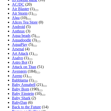
AC/DC
(20)
Air Blaster
(1)
Air Storm
(1)
Alga
(10)
Alices Tea Store
(0)
Android
(5)
Anthrax
(3)
Aqua beads
(5)
Aquadoodle
(3)
AquaPlay
(5)
Arsenal
(4)
Art Attack
(1)
Asalvo
(1)
Astro Bot
(1)
Attack on Titan
(51)
Avengers
(184)
Azeno
(1)
Babblarna
(1)
Baby Annabell
(21)
Baby Born
(190)
Baby Einstein
(10)
Baby Shark
(2)
BabyDan
(6)
Back to the Future
(14)