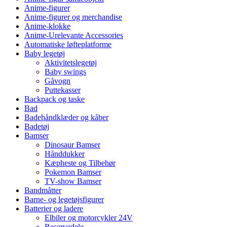
Anime-figurer
Anime-figurer og merchandise
Anime-klokke
Anime-Urelevante Accessories
Automatiske løfteplatforme
Baby legetøj
Aktivitetslegetøj
Baby swings
Gåvogn
Puttekasser
Backpack og taske
Bad
Badehåndklæder og kåber
Badetøj
Bamser
Dinosaur Bamser
Hånddukker
Kæpheste og Tilbehør
Pokemon Bamser
TV-show Bamser
Bandmåtter
Barne- og legetøjsfigurer
Batterier og ladere
Elbiler og motorcykler 24V
Reservedele