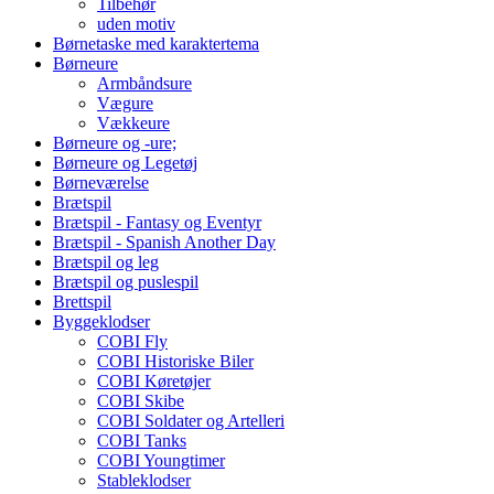
Tilbehør
uden motiv
Børnetaske med karaktertema
Børneure
Armbåndsure
Vægure
Vækkeure
Børneure og -ure;
Børneure og Legetøj
Børneværelse
Brætspil
Brætspil - Fantasy og Eventyr
Brætspil - Spanish Another Day
Brætspil og leg
Brætspil og puslespil
Brettspil
Byggeklodser
COBI Fly
COBI Historiske Biler
COBI Køretøjer
COBI Skibe
COBI Soldater og Artelleri
COBI Tanks
COBI Youngtimer
Stableklodser