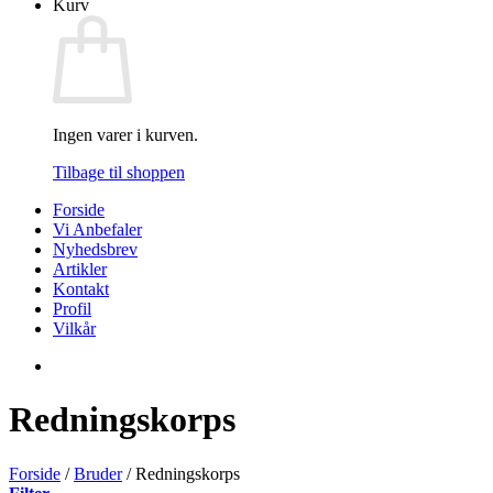
Kurv
Ingen varer i kurven.
Tilbage til shoppen
Forside
Vi Anbefaler
Nyhedsbrev
Artikler
Kontakt
Profil
Vilkår
Redningskorps
Forside
/
Bruder
/
Redningskorps