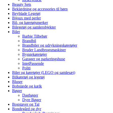
Beauty Sets
Beklædning og accessories til børn
Beyblade Legetøj
Bijoux med perler
Bil- og køretøjsmerker
Bilegetøj og samlerobjekter
Biler
Barbie Tilbebør
Brandbil
Brandbiler og udrykningskøretøjer
Bruder Landbrugsmaskiner
Byggekøretøjer
Garager og parkeringshuse
IntetPassende
Politi
Biler og køretøjer (LEGO og samlesæt)
Bilkøretøj og legetøj
Bluser
Bobslæde og kælk
Bøger
Dagbøger
Dyre Bøger
Bogstaver og Tal
Bondegård og dyr