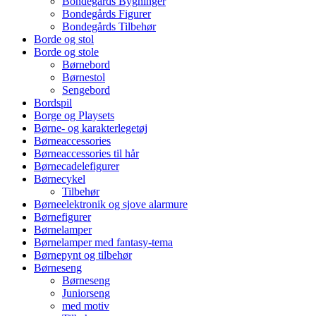
Bondegårds Bygninger
Bondegårds Figurer
Bondegårds Tilbehør
Borde og stol
Borde og stole
Børnebord
Børnestol
Sengebord
Bordspil
Borge og Playsets
Børne- og karakterlegetøj
Børneaccessories
Børneaccessories til hår
Børnecadelefigurer
Børnecykel
Tilbehør
Børneelektronik og sjove alarmure
Børnefigurer
Børnelamper
Børnelamper med fantasy-tema
Børnepynt og tilbehør
Børneseng
Børneseng
Juniorseng
med motiv