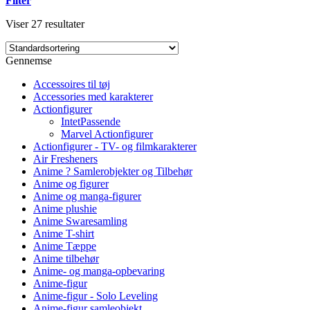
Filter
Viser 27 resultater
Gennemse
Accessoires til tøj
Accessories med karakterer
Actionfigurer
IntetPassende
Marvel Actionfigurer
Actionfigurer - TV- og filmkarakterer
Air Fresheners
Anime ? Samlerobjekter og Tilbehør
Anime og figurer
Anime og manga-figurer
Anime plushie
Anime Swaresamling
Anime T-shirt
Anime Tæppe
Anime tilbehør
Anime- og manga-opbevaring
Anime-figur
Anime-figur - Solo Leveling
Anime-figur samleobjekt