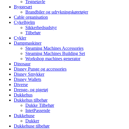
Tegnetavle
Byggesæt
Brandbiler og udrykningskøretøjer
Cable organisation
Cykelhjelm
Sikkerhedsudstyr
Tilbehør
Cykler
Dampmaskiner
Steaming Machines Accessories
Steaming Machines Building Set
Workshop machines generator
Dinosaur
Disney Punge og accessories
Disney Smykker
Disney Wallets
Diverse
Drenge- og pigetøj
Dukkehus
Dukkehus tilbehør
Dukke Tilbehør
IntetPassende
Dukkehuse
Dukker
Dukkehuse tilbehør