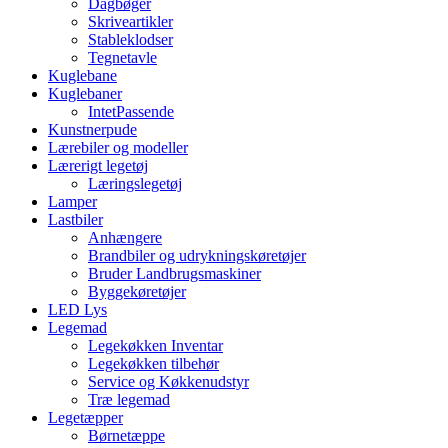
Dagbøger
Skriveartikler
Stableklodser
Tegnetavle
Kuglebane
Kuglebaner
IntetPassende
Kunstnerpude
Lærebiler og modeller
Lærerigt legetøj
Læringslegetøj
Lamper
Lastbiler
Anhængere
Brandbiler og udrykningskøretøjer
Bruder Landbrugsmaskiner
Byggekøretøjer
LED Lys
Legemad
Legekøkken Inventar
Legekøkken tilbehør
Service og Køkkenudstyr
Træ legemad
Legetæpper
Børnetæppe