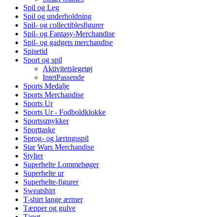
Spil og Leg
Spil og underholdning
Spil- og collectiblesfigurer
Spil- og Fantasy-Merchandise
Spil- og gadgets merchandise
Spisetid
Sport og spil
Aktivitetslegetøj
IntetPassende
Sports Medalje
Sports Merchandise
Sports Ur
Sports Ur - Fodboldklokke
Sportssmykker
Sporttaske
Sprog- og læringsspil
Star Wars Merchandise
Stylter
Superhelte Lommebøger
Superhelte ur
Superhelte-figurer
Sweatshirt
T-shirt lange ærmer
Tæpper og gulve
Tapet