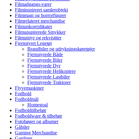
Filmadgangs-varer
Filminspireret samlerobjekt
Filmmagi og horrorfigurer
Filmrelateret merchandise
Filmunkoreplikater
Filmunspirerede Smykker
Filmutstyr og rekvisitter
Fjernstyret Legetøj
Brandbiler og udrykningskøretøjer
Fjernstyrede Både
Fjernstyrede Biler
Fjernstyrede Dyr
Fjernstyrede Helikoptere
Fjernstyrede Lastbiler
Fjernstyrede Traktorer
Flyvemaskiner
Fodbold
Fodboldmål
Homegoal
Fodboldtilbehør
Fodboldware & tilbehør
Fotobøger og albumer
Gåbiler
Gaming Merchandise
Gardiner