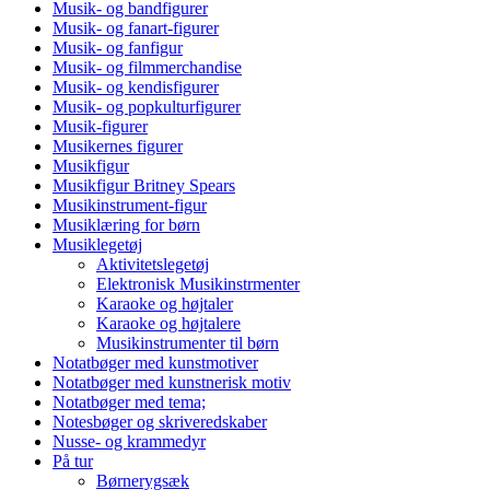
Musik- og bandfigurer
Musik- og fanart-figurer
Musik- og fanfigur
Musik- og filmmerchandise
Musik- og kendisfigurer
Musik- og popkulturfigurer
Musik-figurer
Musikernes figurer
Musikfigur
Musikfigur Britney Spears
Musikinstrument-figur
Musiklæring for børn
Musiklegetøj
Aktivitetslegetøj
Elektronisk Musikinstrmenter
Karaoke og højtaler
Karaoke og højtalere
Musikinstrumenter til børn
Notatbøger med kunstmotiver
Notatbøger med kunstnerisk motiv
Notatbøger med tema;
Notesbøger og skriveredskaber
Nusse- og krammedyr
På tur
Børnerygsæk