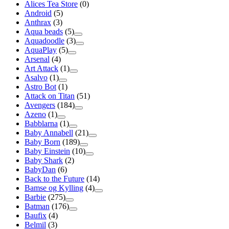
Alices Tea Store
(0)
Android
(5)
Anthrax
(3)
Aqua beads
(5)
Aquadoodle
(3)
AquaPlay
(5)
Arsenal
(4)
Art Attack
(1)
Asalvo
(1)
Astro Bot
(1)
Attack on Titan
(51)
Avengers
(184)
Azeno
(1)
Babblarna
(1)
Baby Annabell
(21)
Baby Born
(189)
Baby Einstein
(10)
Baby Shark
(2)
BabyDan
(6)
Back to the Future
(14)
Bamse og Kylling
(4)
Barbie
(275)
Batman
(176)
Baufix
(4)
Belmil
(3)