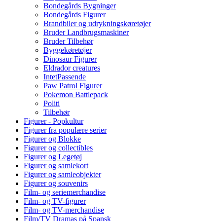
Bondegårds Bygninger
Bondegårds Figurer
Brandbiler og udrykningskøretøjer
Bruder Landbrugsmaskiner
Bruder Tilbehør
Byggekøretøjer
Dinosaur Figurer
Eldrador creatures
IntetPassende
Paw Patrol Figurer
Pokemon Battlepack
Politi
Tilbehør
Figurer - Popkultur
Figurer fra populære serier
Figurer og Blokke
Figurer og collectibles
Figurer og Legetøj
Figurer og samlekort
Figurer og samleobjekter
Figurer og souvenirs
Film- og seriemerchandise
Film- og TV-figurer
Film- og TV-merchandise
Film/TV Dramas på Spansk