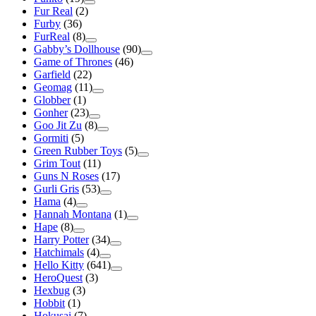
Fur Real
(2)
Furby
(36)
FurReal
(8)
Gabby’s Dollhouse
(90)
Game of Thrones
(46)
Garfield
(22)
Geomag
(11)
Globber
(1)
Gonher
(23)
Goo Jit Zu
(8)
Gormiti
(5)
Green Rubber Toys
(5)
Grim Tout
(11)
Guns N Roses
(17)
Gurli Gris
(53)
Hama
(4)
Hannah Montana
(1)
Hape
(8)
Harry Potter
(34)
Hatchimals
(4)
Hello Kitty
(641)
HeroQuest
(3)
Hexbug
(3)
Hobbit
(1)
Hokusai
(7)