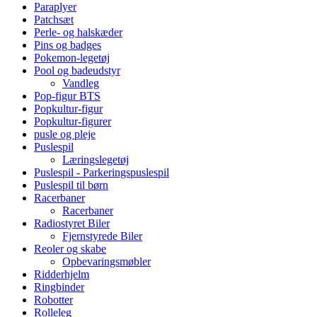
Paraplyer
Patchsæt
Perle- og halskæder
Pins og badges
Pokemon-legetøj
Pool og badeudstyr
Vandleg
Pop-figur BTS
Popkultur-figur
Popkultur-figurer
pusle og pleje
Puslespil
Læringslegetøj
Puslespil - Parkeringspuslespil
Puslespil til børn
Racerbaner
Racerbaner
Radiostyret Biler
Fjernstyrede Biler
Reoler og skabe
Opbevaringsmøbler
Ridderhjelm
Ringbinder
Robotter
Rolleleg