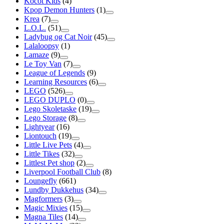
Kocot Kids
(4)
Kpop Demon Hunters
(1)
Krea
(7)
L.O.L.
(51)
Ladybug og Cat Noir
(45)
Lalaloopsy
(1)
Lamaze
(9)
Le Toy Van
(7)
League of Legends
(9)
Learning Resources
(6)
LEGO
(526)
LEGO DUPLO
(0)
Lego Skoletaske
(19)
Lego Storage
(8)
Lightyear
(16)
Liontouch
(19)
Little Live Pets
(4)
Little Tikes
(32)
Littlest Pet shop
(2)
Liverpool Football Club
(8)
Loungefly
(661)
Lundby Dukkehus
(34)
Magformers
(3)
Magic Mixies
(15)
Magna Tiles
(14)