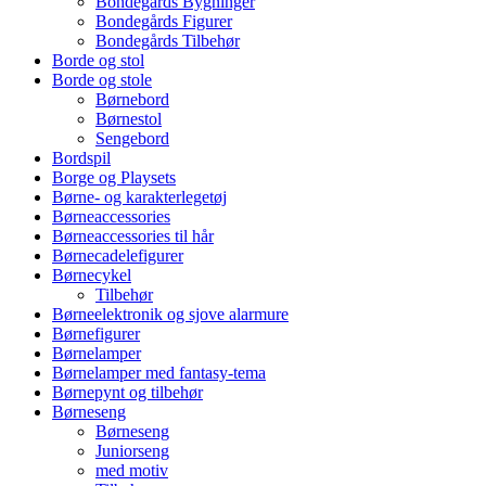
Bondegårds Bygninger
Bondegårds Figurer
Bondegårds Tilbehør
Borde og stol
Borde og stole
Børnebord
Børnestol
Sengebord
Bordspil
Borge og Playsets
Børne- og karakterlegetøj
Børneaccessories
Børneaccessories til hår
Børnecadelefigurer
Børnecykel
Tilbehør
Børneelektronik og sjove alarmure
Børnefigurer
Børnelamper
Børnelamper med fantasy-tema
Børnepynt og tilbehør
Børneseng
Børneseng
Juniorseng
med motiv