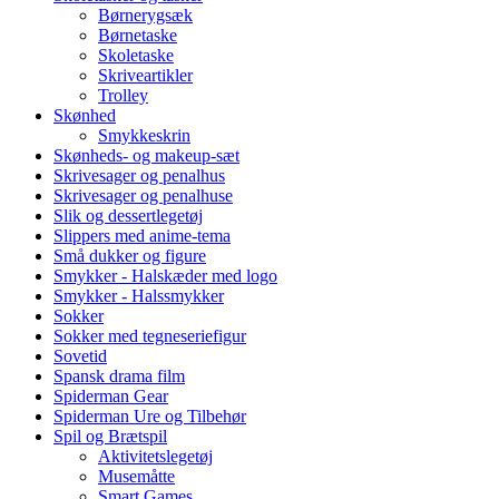
Børnerygsæk
Børnetaske
Skoletaske
Skriveartikler
Trolley
Skønhed
Smykkeskrin
Skønheds- og makeup-sæt
Skrivesager og penalhus
Skrivesager og penalhuse
Slik og dessertlegetøj
Slippers med anime-tema
Små dukker og figure
Smykker - Halskæder med logo
Smykker - Halssmykker
Sokker
Sokker med tegneseriefigur
Sovetid
Spansk drama film
Spiderman Gear
Spiderman Ure og Tilbehør
Spil og Brætspil
Aktivitetslegetøj
Musemåtte
Smart Games