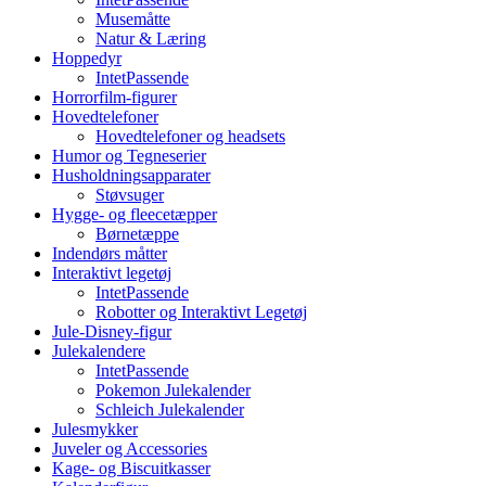
Musemåtte
Natur & Læring
Hoppedyr
IntetPassende
Horrorfilm-figurer
Hovedtelefoner
Hovedtelefoner og headsets
Humor og Tegneserier
Husholdningsapparater
Støvsuger
Hygge- og fleecetæpper
Børnetæppe
Indendørs måtter
Interaktivt legetøj
IntetPassende
Robotter og Interaktivt Legetøj
Jule-Disney-figur
Julekalendere
IntetPassende
Pokemon Julekalender
Schleich Julekalender
Julesmykker
Juveler og Accessories
Kage- og Biscuitkasser