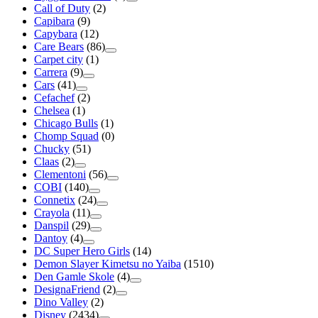
Call of Duty
(2)
Capibara
(9)
Capybara
(12)
Care Bears
(86)
Carpet city
(1)
Carrera
(9)
Cars
(41)
Cefachef
(2)
Chelsea
(1)
Chicago Bulls
(1)
Chomp Squad
(0)
Chucky
(51)
Claas
(2)
Clementoni
(56)
COBI
(140)
Connetix
(24)
Crayola
(11)
Danspil
(29)
Dantoy
(4)
DC Super Hero Girls
(14)
Demon Slayer Kimetsu no Yaiba
(1510)
Den Gamle Skole
(4)
DesignaFriend
(2)
Dino Valley
(2)
Disney
(2434)