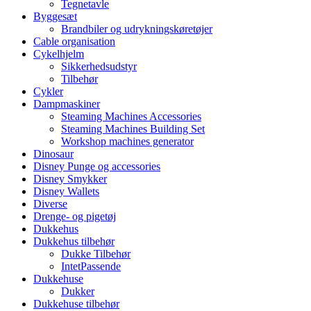
Tegnetavle
Byggesæt
Brandbiler og udrykningskøretøjer
Cable organisation
Cykelhjelm
Sikkerhedsudstyr
Tilbehør
Cykler
Dampmaskiner
Steaming Machines Accessories
Steaming Machines Building Set
Workshop machines generator
Dinosaur
Disney Punge og accessories
Disney Smykker
Disney Wallets
Diverse
Drenge- og pigetøj
Dukkehus
Dukkehus tilbehør
Dukke Tilbehør
IntetPassende
Dukkehuse
Dukker
Dukkehuse tilbehør