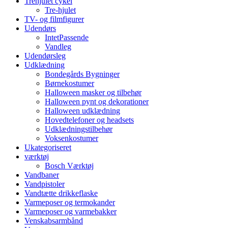
Trehjulet cykel
Tre-hjulet
TV- og filmfigurer
Udendørs
IntetPassende
Vandleg
Udendørsleg
Udklædning
Bondegårds Bygninger
Børnekostumer
Halloween masker og tilbehør
Halloween pynt og dekorationer
Halloween udklædning
Hovedtelefoner og headsets
Udklædningstilbehør
Voksenkostumer
Ukategoriseret
værktøj
Bosch Værktøj
Vandbaner
Vandpistoler
Vandtætte drikkeflaske
Varmeposer og termokander
Varmeposer og varmebakker
Venskabsarmbånd