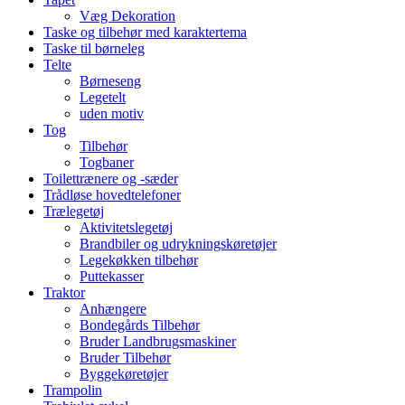
Væg Dekoration
Taske og tilbehør med karaktertema
Taske til børneleg
Telte
Børneseng
Legetelt
uden motiv
Tog
Tilbehør
Togbaner
Toilettrænere og -sæder
Trådløse hovedtelefoner
Trælegetøj
Aktivitetslegetøj
Brandbiler og udrykningskøretøjer
Legekøkken tilbehør
Puttekasser
Traktor
Anhængere
Bondegårds Tilbehør
Bruder Landbrugsmaskiner
Bruder Tilbehør
Byggekøretøjer
Trampolin