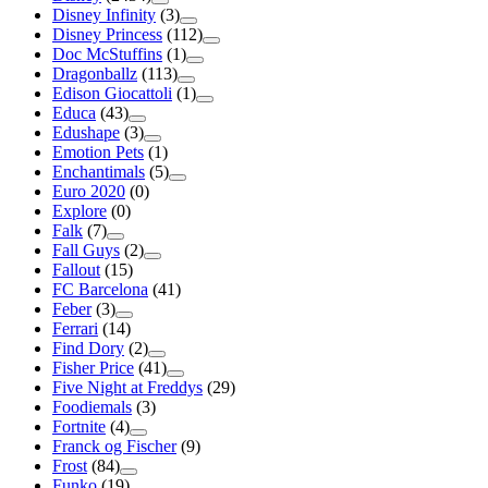
Disney Infinity
(3)
Disney Princess
(112)
Doc McStuffins
(1)
Dragonballz
(113)
Edison Giocattoli
(1)
Educa
(43)
Edushape
(3)
Emotion Pets
(1)
Enchantimals
(5)
Euro 2020
(0)
Explore
(0)
Falk
(7)
Fall Guys
(2)
Fallout
(15)
FC Barcelona
(41)
Feber
(3)
Ferrari
(14)
Find Dory
(2)
Fisher Price
(41)
Five Night at Freddys
(29)
Foodiemals
(3)
Fortnite
(4)
Franck og Fischer
(9)
Frost
(84)
Funko
(19)