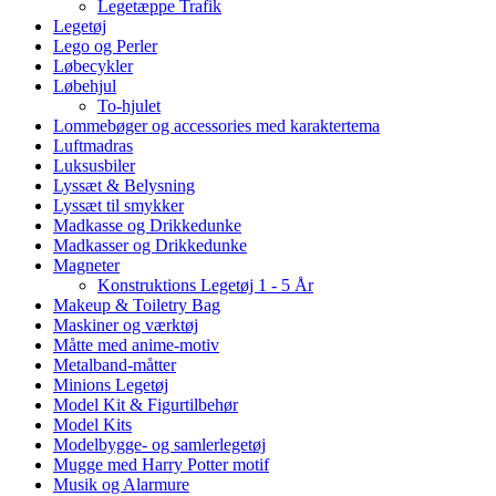
Legetæppe Trafik
Legetøj
Lego og Perler
Løbecykler
Løbehjul
To-hjulet
Lommebøger og accessories med karaktertema
Luftmadras
Luksusbiler
Lyssæt & Belysning
Lyssæt til smykker
Madkasse og Drikkedunke
Madkasser og Drikkedunke
Magneter
Konstruktions Legetøj 1 - 5 År
Makeup & Toiletry Bag
Maskiner og værktøj
Måtte med anime-motiv
Metalband-måtter
Minions Legetøj
Model Kit & Figurtilbehør
Model Kits
Modelbygge- og samlerlegetøj
Mugge med Harry Potter motif
Musik og Alarmure