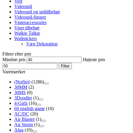
Vest
Videospil
Videospil og spiltilbehør
Videospil-figurer
Vinteraccessories
Viser tilbehør
Walkie Talkie
Wallstickers
Væg Dekoration
Filtrer efter pris
Mindste pris
Højeste pris
Filter
Varemærker
(NotSet)
(1286)
30MM
(2)
30MS
(0)
3Doodler
(1)
4-Girlz
(16)
69 english game
(10)
AC/DC
(20)
Air Blaster
(1)
Air Storm
(1)
Alga
(10)