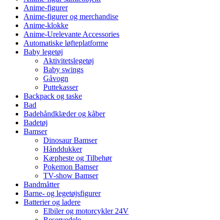
Anime-figurer
Anime-figurer og merchandise
Anime-klokke
Anime-Urelevante Accessories
Automatiske løfteplatforme
Baby legetøj
Aktivitetslegetøj
Baby swings
Gåvogn
Puttekasser
Backpack og taske
Bad
Badehåndklæder og kåber
Badetøj
Bamser
Dinosaur Bamser
Hånddukker
Kæpheste og Tilbehør
Pokemon Bamser
TV-show Bamser
Bandmåtter
Barne- og legetøjsfigurer
Batterier og ladere
Elbiler og motorcykler 24V
Reservedele