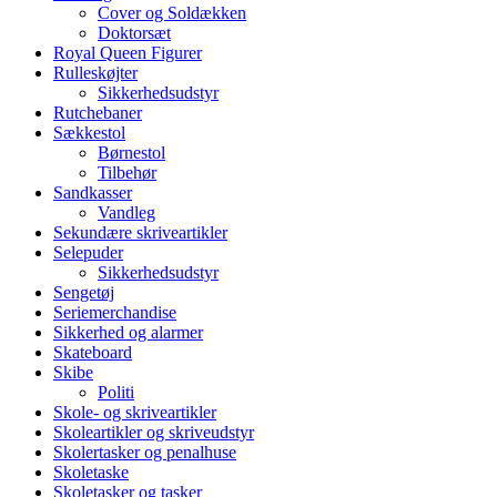
Cover og Soldækken
Doktorsæt
Royal Queen Figurer
Rulleskøjter
Sikkerhedsudstyr
Rutchebaner
Sækkestol
Børnestol
Tilbehør
Sandkasser
Vandleg
Sekundære skriveartikler
Selepuder
Sikkerhedsudstyr
Sengetøj
Seriemerchandise
Sikkerhed og alarmer
Skateboard
Skibe
Politi
Skole- og skriveartikler
Skoleartikler og skriveudstyr
Skolertasker og penalhuse
Skoletaske
Skoletasker og tasker