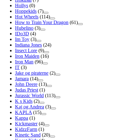
Hollys
(0)
Hoppekids
(7)
Hot Wheels
(114)
How to Train Your Dragon
(61)
Hubelino
(3)
IDo3D
(4)
Im Toy
(3)
Indiana Jones
(24)
Insect Lore
(9)
Iron Maiden
(16)
Iron Man
(96)
IT
(3)
Jake og piraterne
(2)
Jamara
(14)
John Deere
(13)
Judas Priest
(1)
Jurassic World
(113)
K s Kids
(2)
Kaj og Andrea
(3)
KAPLA
(15)
Kappa
(1)
Kickmaster
(4)
KidzzFarm
(1)
Kinetic Sand
(20)