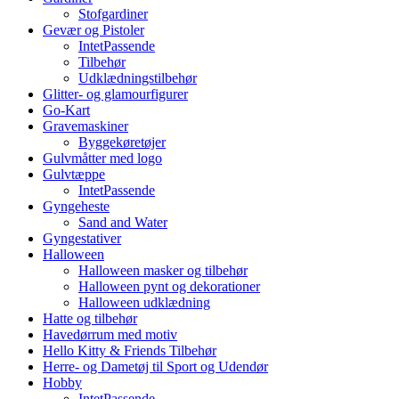
Stofgardiner
Gevær og Pistoler
IntetPassende
Tilbehør
Udklædningstilbehør
Glitter- og glamourfigurer
Go-Kart
Gravemaskiner
Byggekøretøjer
Gulvmåtter med logo
Gulvtæppe
IntetPassende
Gyngeheste
Sand and Water
Gyngestativer
Halloween
Halloween masker og tilbehør
Halloween pynt og dekorationer
Halloween udklædning
Hatte og tilbehør
Havedørrum med motiv
Hello Kitty & Friends Tilbehør
Herre- og Dametøj til Sport og Udendør
Hobby
IntetPassende