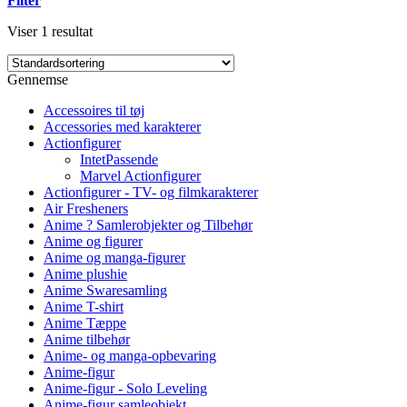
Filter
Viser 1 resultat
Gennemse
Accessoires til tøj
Accessories med karakterer
Actionfigurer
IntetPassende
Marvel Actionfigurer
Actionfigurer - TV- og filmkarakterer
Air Fresheners
Anime ? Samlerobjekter og Tilbehør
Anime og figurer
Anime og manga-figurer
Anime plushie
Anime Swaresamling
Anime T-shirt
Anime Tæppe
Anime tilbehør
Anime- og manga-opbevaring
Anime-figur
Anime-figur - Solo Leveling
Anime-figur samleobjekt