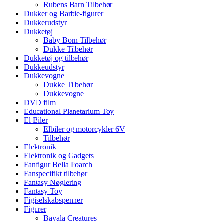
Rubens Barn Tilbehør
Dukker og Barbie-figurer
Dukkerudstyr
Dukketøj
Baby Born Tilbehør
Dukke Tilbehør
Dukketøj og tilbehør
Dukkeudstyr
Dukkevogne
Dukke Tilbehør
Dukkevogne
DVD film
Educational Planetarium Toy
El Biler
Elbiler og motorcykler 6V
Tilbehør
Elektronik
Elektronik og Gadgets
Fanfigur Bella Poarch
Fanspecifikt tilbehør
Fantasy Nøglering
Fantasy Toy
Figiselskabspenner
Figurer
Bayala Creatures