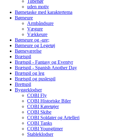
Tilbehør
uden motiv
Børnetaske med karaktertema
Børneure
Armbåndsure
Vægure
Vækkeure
Børneure og -ure;
Børneure og Legetøj
Børneværelse
Brætspil
Brætspil - Fantasy og Eventyr
Brætspil - Spanish Another Day
Brætspil og leg
Brætspil og puslespil
Brettspil
Byggeklodser
COBI Fly
COBI Historiske Biler
COBI Køretøjer
COBI Skibe
COBI Soldater og Artelleri
COBI Tanks
COBI Youngtimer
Stableklodser