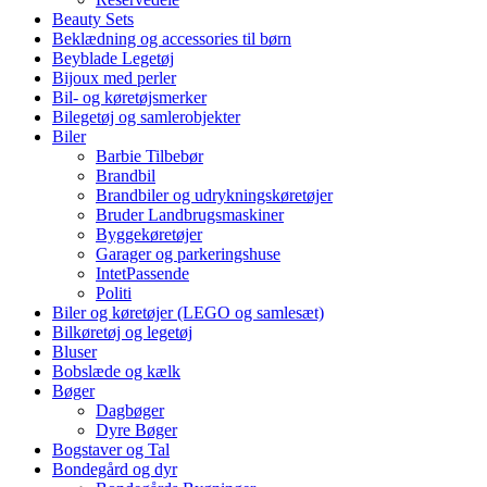
Beauty Sets
Beklædning og accessories til børn
Beyblade Legetøj
Bijoux med perler
Bil- og køretøjsmerker
Bilegetøj og samlerobjekter
Biler
Barbie Tilbebør
Brandbil
Brandbiler og udrykningskøretøjer
Bruder Landbrugsmaskiner
Byggekøretøjer
Garager og parkeringshuse
IntetPassende
Politi
Biler og køretøjer (LEGO og samlesæt)
Bilkøretøj og legetøj
Bluser
Bobslæde og kælk
Bøger
Dagbøger
Dyre Bøger
Bogstaver og Tal
Bondegård og dyr