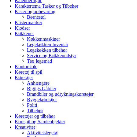
Kalenderfigur
Karaktertema Tasker og Tilbehør
Kister og opbevaring
Børnestol
Klistermærker
Klodser
Køkkener
Køkkenmaskiner
Legekøkken Inventar
Legekøkken tilbehør
Service og Køkkenudstyr
Træ legemad
Kontorstole
Køretøj til spil
Køretøjer
Anhængere
Bigjigs Gåbiler
Brandbiler og udrykningskøretøjer
Byggekøretøjer
Politi
Tilbehør
Køretøjer og tilbehør
Kortspil og Samleobjekter
Kreativitet
Aktivitetslegetøj