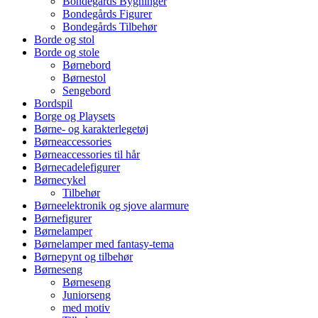
Bondegårds Bygninger
Bondegårds Figurer
Bondegårds Tilbehør
Borde og stol
Borde og stole
Børnebord
Børnestol
Sengebord
Bordspil
Borge og Playsets
Børne- og karakterlegetøj
Børneaccessories
Børneaccessories til hår
Børnecadelefigurer
Børnecykel
Tilbehør
Børneelektronik og sjove alarmure
Børnefigurer
Børnelamper
Børnelamper med fantasy-tema
Børnepynt og tilbehør
Børneseng
Børneseng
Juniorseng
med motiv