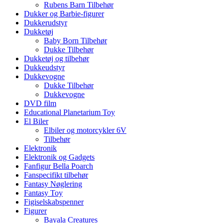
Rubens Barn Tilbehør
Dukker og Barbie-figurer
Dukkerudstyr
Dukketøj
Baby Born Tilbehør
Dukke Tilbehør
Dukketøj og tilbehør
Dukkeudstyr
Dukkevogne
Dukke Tilbehør
Dukkevogne
DVD film
Educational Planetarium Toy
El Biler
Elbiler og motorcykler 6V
Tilbehør
Elektronik
Elektronik og Gadgets
Fanfigur Bella Poarch
Fanspecifikt tilbehør
Fantasy Nøglering
Fantasy Toy
Figiselskabspenner
Figurer
Bayala Creatures