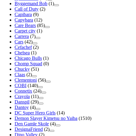
Byggemand Bob
(1)
Call of Duty
(2)
Capibara
(9)
Capybara
(12)
Care Bears
(85)
Carpet city
(1)
Carrera
(7)
Cars
(42)
Cefachef
(2)
Chelsea
(1)
Chicago Bulls
(1)
Chomp Squad
(0)
Chucky
(51)
Claas
(2)
Clementoni
(56)
COBI
(140)
Connetix
(24)
Crayola
(11)
Danspil
(29)
Dantoy
(4)
DC Super Hero Girls
(14)
Demon Slayer Kimetsu no Yaiba
(1510)
Den Gamle Skole
(4)
DesignaFriend
(2)
Dino Valley
(2)