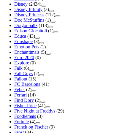
Disney
(2434)
Disney Infinity
(3)
Disney Princess
(112)
Doc McStuffins
(1)
Dragonballz
(113)
Edison Giocattoli
(1)
Educa
(43)
Edushape
(3)
Emotion Pets
(1)
Enchantimals
(5)
Euro 2020
(0)
Explore
(0)
Falk
(6)
Fall Guys
(2)
Fallout
(15)
FC Barcelona
(41)
Feber
(2)
Ferrari
(14)
Find Dory
(2)
Fisher Price
(41)
Five Night at Freddys
(29)
Foodiemals
(3)
Fortnite
(4)
Franck og Fischer
(9)
Frost
(84)