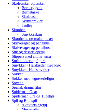
Skoletasker og tasker
Børnerygsæk
Børnetaske
Skoletaske
Skriveartikler
Trolley
Skønhed
Smykkeskrin
Skønheds- og makeup-sæt
Skrivesager og penalhus
Skrivesager og penalhuse
Slik og dessertlegetøj
Slippers med anime-tema
Små dukker og figure
Smykker - Halskæder med logo
Smykker - Halssmykker
Sokker
Sokker med tegneseriefigur
Sovetid
Spansk drama film
Spiderman Gear
Spiderman Ure og Tilbehør
Spil og Brætspil
Aktivitetslegetøj
Musemåtte