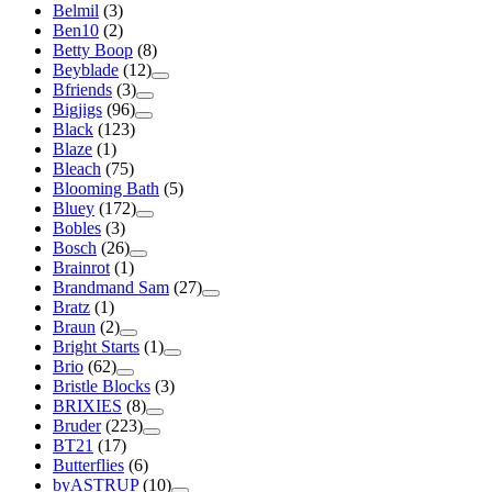
Belmil
(3)
Ben10
(2)
Betty Boop
(8)
Beyblade
(12)
Bfriends
(3)
Bigjigs
(96)
Black
(123)
Blaze
(1)
Bleach
(75)
Blooming Bath
(5)
Bluey
(172)
Bobles
(3)
Bosch
(26)
Brainrot
(1)
Brandmand Sam
(27)
Bratz
(1)
Braun
(2)
Bright Starts
(1)
Brio
(62)
Bristle Blocks
(3)
BRIXIES
(8)
Bruder
(223)
BT21
(17)
Butterflies
(6)
byASTRUP
(10)