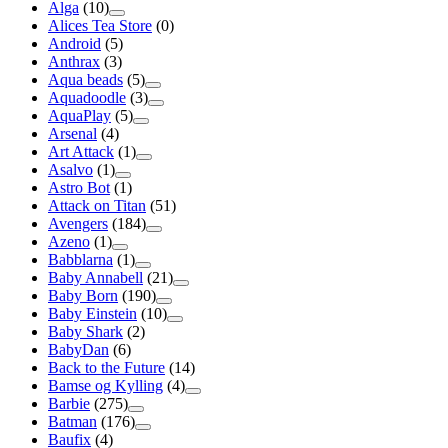
Alga
(10)
Alices Tea Store
(0)
Android
(5)
Anthrax
(3)
Aqua beads
(5)
Aquadoodle
(3)
AquaPlay
(5)
Arsenal
(4)
Art Attack
(1)
Asalvo
(1)
Astro Bot
(1)
Attack on Titan
(51)
Avengers
(184)
Azeno
(1)
Babblarna
(1)
Baby Annabell
(21)
Baby Born
(190)
Baby Einstein
(10)
Baby Shark
(2)
BabyDan
(6)
Back to the Future
(14)
Bamse og Kylling
(4)
Barbie
(275)
Batman
(176)
Baufix
(4)