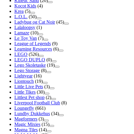
Kinetic Sand
(20)
Kocot Kids
(4)
Krea
(5)
L.O.L.
(50)
Ladybug og Cat Noir
(45)
Lalaloopsy
(1)
Lamaze
(10)
Le Toy Van
(7)
League of Legends
(9)
Learning Resources
(6)
LEGO
(526)
LEGO DUPLO
(0)
Lego Skoletaske
(19)
Lego Storage
(8)
Lightyear
(16)
Liontouch
(19)
Little Live Pets
(3)
Little Tikes
(30)
Littlest Pet shop
(2)
Liverpool Football Club
(8)
Loungefly
(661)
Lundby Dukkehus
(34)
Magformers
(3)
Magic Mixies
(15)
Magna Tiles
(14)