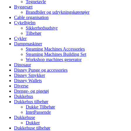
Tegnetavle
Byggesæt
Brandbiler og udrykningskøretøjer
Cable organisation
Cykelhjelm
Sikkerhedsudstyr
Tilbehør
Cykler
Dampmaskiner
Steaming Machines Accessories
Steaming Machines Building Set
Workshop machines generator
Dinosaur
Disney Punge og accessories
Disney Smykker
Disney Wallets
Diverse
Drenge- og pigetøj
Dukkehus
Dukkehus tilbehør
Dukke Tilbehør
IntetPassende
Dukkehuse
Dukker
Dukkehuse tilbehør