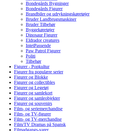
Bondegårds Bygninger
Bondegårds Figurer
Brandbiler og udrykningskøretøjer
Bruder Landbrugsmaskiner
Bruder Tilbehør
Byggekøretøjer
Dinosaur Figurer
Eldrador creatures
IntetPassende
Paw Patrol Figurer
Politi
Tilbehør
Figurer - Popkultur
Figurer fra populære serier
Figurer og Blokke
Figurer og collectibles
Figurer og Legetøj
Figurer og samlekort
Figurer og samleobjekter
Figurer og souvenirs
Film- og seriemerchandise
Film- og TV-figurer
Film- og TV-merchandise
Film/TV Dramas på Spansk
Filmadgangs-varer