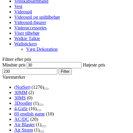
Venskabsarmbånd
Vest
Videospil
Videospil og spiltilbehør
Videospil-figurer
Vinteraccessories
Viser tilbehør
Walkie Talkie
Wallstickers
Væg Dekoration
Filtrer efter pris
Mindste pris
Højeste pris
Filter
Varemærker
(NotSet)
(1276)
30MM
(2)
30MS
(0)
3Doodler
(1)
4-Girlz
(16)
69 english game
(10)
AC/DC
(20)
Air Blaster
(1)
Air Storm
(1)