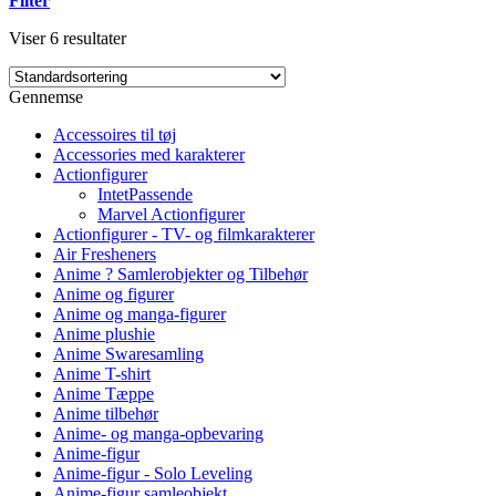
Filter
Viser 6 resultater
Gennemse
Accessoires til tøj
Accessories med karakterer
Actionfigurer
IntetPassende
Marvel Actionfigurer
Actionfigurer - TV- og filmkarakterer
Air Fresheners
Anime ? Samlerobjekter og Tilbehør
Anime og figurer
Anime og manga-figurer
Anime plushie
Anime Swaresamling
Anime T-shirt
Anime Tæppe
Anime tilbehør
Anime- og manga-opbevaring
Anime-figur
Anime-figur - Solo Leveling
Anime-figur samleobjekt