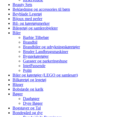
Beauty Sets
Beklædning og accessories til børn
Beyblade Legetøj
Bijoux med perler
Bil- og køretøjsmerker
Bilegetøj og samlerobjekter
Biler
Barbie Tilbebør
Brandbil
Brandbiler og udrykningskøretøjer
Bruder Landbrugsmaskiner
Byggekøretøjer
Garager og parkeringshuse
IntetPassende
Politi
Biler og køretøjer (LEGO og samlesæt)
Bilkøretøj og legetøj
Bluser
Bobslæde og kælk
Bøger
Dagbøger
Dyre Bøger
Bogstaver og Tal
Bondegård og dyr