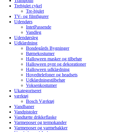
Trampolin
Trehjulet cykel
Tre-hjulet
TV- og filmfigurer
Udendørs
IntetPassende
Vandleg
Udendørsleg
Udklædning
Bondegårds Bygninger
Børnekostumer
Halloween masker og tilbehør
Halloween pynt og dekorationer
Halloween udklædning
Hovedtelefoner og headsets
Udklædningstilbehør
Voksenkostumer
Ukategoriseret
værktøj
Bosch Værktøj
Vandbaner
Vandpistoler
Vandtætte drikkeflaske
Varmeposer og termokander
Varmeposer og varmebakker