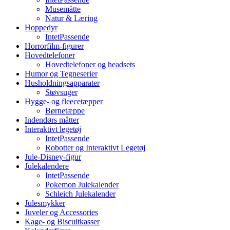
Musemåtte
Natur & Læring
Hoppedyr
IntetPassende
Horrorfilm-figurer
Hovedtelefoner
Hovedtelefoner og headsets
Humor og Tegneserier
Husholdningsapparater
Støvsuger
Hygge- og fleecetæpper
Børnetæppe
Indendørs måtter
Interaktivt legetøj
IntetPassende
Robotter og Interaktivt Legetøj
Jule-Disney-figur
Julekalendere
IntetPassende
Pokemon Julekalender
Schleich Julekalender
Julesmykker
Juveler og Accessories
Kage- og Biscuitkasser