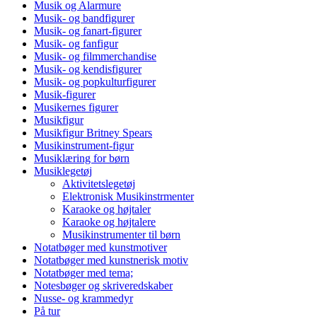
Musik og Alarmure
Musik- og bandfigurer
Musik- og fanart-figurer
Musik- og fanfigur
Musik- og filmmerchandise
Musik- og kendisfigurer
Musik- og popkulturfigurer
Musik-figurer
Musikernes figurer
Musikfigur
Musikfigur Britney Spears
Musikinstrument-figur
Musiklæring for børn
Musiklegetøj
Aktivitetslegetøj
Elektronisk Musikinstrmenter
Karaoke og højtaler
Karaoke og højtalere
Musikinstrumenter til børn
Notatbøger med kunstmotiver
Notatbøger med kunstnerisk motiv
Notatbøger med tema;
Notesbøger og skriveredskaber
Nusse- og krammedyr
På tur