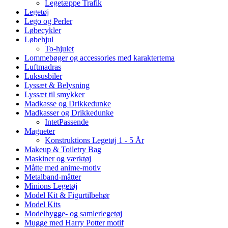
Legetæppe Trafik
Legetøj
Lego og Perler
Løbecykler
Løbehjul
To-hjulet
Lommebøger og accessories med karaktertema
Luftmadras
Luksusbiler
Lyssæt & Belysning
Lyssæt til smykker
Madkasse og Drikkedunke
Madkasser og Drikkedunke
IntetPassende
Magneter
Konstruktions Legetøj 1 - 5 År
Makeup & Toiletry Bag
Maskiner og værktøj
Måtte med anime-motiv
Metalband-måtter
Minions Legetøj
Model Kit & Figurtilbehør
Model Kits
Modelbygge- og samlerlegetøj
Mugge med Harry Potter motif