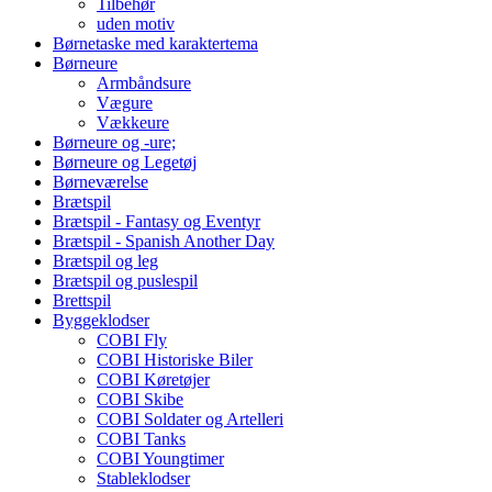
Tilbehør
uden motiv
Børnetaske med karaktertema
Børneure
Armbåndsure
Vægure
Vækkeure
Børneure og -ure;
Børneure og Legetøj
Børneværelse
Brætspil
Brætspil - Fantasy og Eventyr
Brætspil - Spanish Another Day
Brætspil og leg
Brætspil og puslespil
Brettspil
Byggeklodser
COBI Fly
COBI Historiske Biler
COBI Køretøjer
COBI Skibe
COBI Soldater og Artelleri
COBI Tanks
COBI Youngtimer
Stableklodser