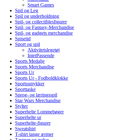
Smart Games
Spil og Leg
Spil og underholdning
Spil- og collectiblesfigurer
Spil- og Fantasy-Merchandise
Spil- og gadgets merchandise
Spisetid
Sport og spil
Aktivitetslegetøj
IntetPassende
Sports Medalje
Sports Merchandise
Sports Ur
Sports Ur - Fodboldklokke
Sportssmykker
Sporttaske
Sprog- og læringsspil
Star Wars Merchandise
Stylter
Superhelte Lommebøger
Superhelte ur
Superhelte-figurer
Sweatshirt
T-shirt lange ærmer
Tæpper og gulve