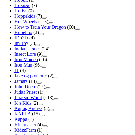
Hokusai
(7)
Hollys
(0)
Hoppekids
(7)
Hot Wheels
(113)
How to Train Your Dragon
(60)
Hubelino
(3)
IDo3D
(4)
Im Toy
(3)
Indiana Jones
(24)
Insect Lore
(9)
Iron Maiden
(16)
Iron Man
(96)
IT
(3)
Jake og piraterne
(2)
Jamara
(14)
John Deere
(12)
Judas Priest
(1)
Jurassic World
(113)
K s Kids
(2)
Kaj og Andrea
(3)
KAPLA
(15)
Kappa
(1)
Kickmaster
(4)
KidzzFarm
(1)