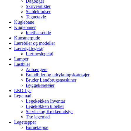
Dagbøger
Skriveartikler
Stableklodser
Tegnetavle
Kuglebane
Kuglebaner
IntetPassende
Kunstnerpude
Lærebiler og modeller
Lærerigt legetøj
Læringslegetøj
Lamper
Lastbiler
Anhængere
Brandbiler og udrykningskøretøjer
Bruder Landbrugsmaskiner
Byggekøretøjer
LED Lys
Legemad
Legekøkken Inventar
Legekøkken tilbehør
Service og Køkkenudstyr
Træ legemad
Legetæpper
Børnetæppe