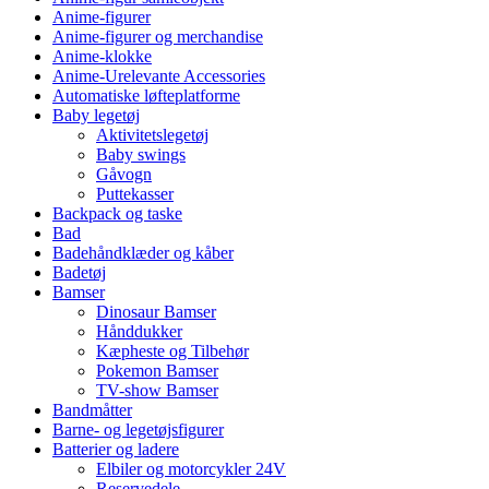
Anime-figurer
Anime-figurer og merchandise
Anime-klokke
Anime-Urelevante Accessories
Automatiske løfteplatforme
Baby legetøj
Aktivitetslegetøj
Baby swings
Gåvogn
Puttekasser
Backpack og taske
Bad
Badehåndklæder og kåber
Badetøj
Bamser
Dinosaur Bamser
Hånddukker
Kæpheste og Tilbehør
Pokemon Bamser
TV-show Bamser
Bandmåtter
Barne- og legetøjsfigurer
Batterier og ladere
Elbiler og motorcykler 24V
Reservedele