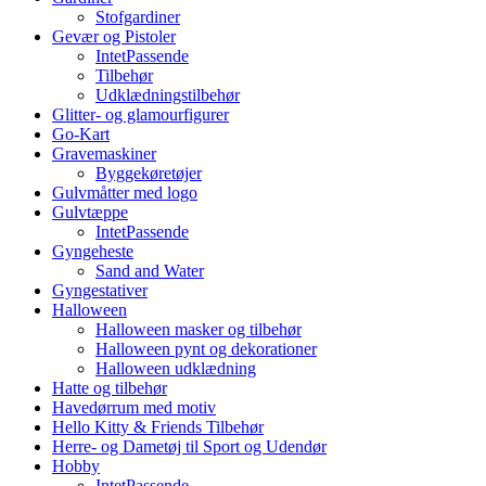
Stofgardiner
Gevær og Pistoler
IntetPassende
Tilbehør
Udklædningstilbehør
Glitter- og glamourfigurer
Go-Kart
Gravemaskiner
Byggekøretøjer
Gulvmåtter med logo
Gulvtæppe
IntetPassende
Gyngeheste
Sand and Water
Gyngestativer
Halloween
Halloween masker og tilbehør
Halloween pynt og dekorationer
Halloween udklædning
Hatte og tilbehør
Havedørrum med motiv
Hello Kitty & Friends Tilbehør
Herre- og Dametøj til Sport og Udendør
Hobby
IntetPassende