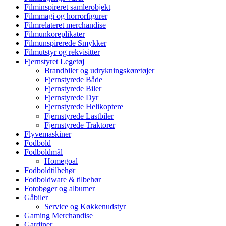
Filminspireret samlerobjekt
Filmmagi og horrorfigurer
Filmrelateret merchandise
Filmunkoreplikater
Filmunspirerede Smykker
Filmutstyr og rekvisitter
Fjernstyret Legetøj
Brandbiler og udrykningskøretøjer
Fjernstyrede Både
Fjernstyrede Biler
Fjernstyrede Dyr
Fjernstyrede Helikoptere
Fjernstyrede Lastbiler
Fjernstyrede Traktorer
Flyvemaskiner
Fodbold
Fodboldmål
Homegoal
Fodboldtilbehør
Fodboldware & tilbehør
Fotobøger og albumer
Gåbiler
Service og Køkkenudstyr
Gaming Merchandise
Gardiner