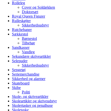
Rolleleg
Cover og Soldækken
Doktorsæt
Royal Queen Figurer
Rulleskøjter
Sikkerhedsudstyr
Rutchebaner
Sækkestol
Børnestol
Tilbehør
Sandkasser
Vandleg
Sekundære skriveartikler
Selepuder
Sikkerhedsudstyr
Sengetøj
Seriemerchandise
Sikkerhed og alarmer
Skateboard
Skibe
Politi
Skole- og skriveartikler
Skoleartikler og skriveudstyr
Skolertasker og penalhuse
Skoletaske