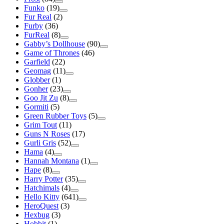
Funko
(19)
Fur Real
(2)
Furby
(36)
FurReal
(8)
Gabby’s Dollhouse
(90)
Game of Thrones
(46)
Garfield
(22)
Geomag
(11)
Globber
(1)
Gonher
(23)
Goo Jit Zu
(8)
Gormiti
(5)
Green Rubber Toys
(5)
Grim Tout
(11)
Guns N Roses
(17)
Gurli Gris
(52)
Hama
(4)
Hannah Montana
(1)
Hape
(8)
Harry Potter
(35)
Hatchimals
(4)
Hello Kitty
(641)
HeroQuest
(3)
Hexbug
(3)
Hobbit
(1)