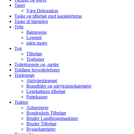
Tapet
Væg Dekoration
Taske og tilbehør med karaktertema
Taske til børneleg
Telte
Børneseng
Legetelt
uden motiv
Tog
Tilbehør
Togbaner
Toilettrænere og -sæder
Trådløse hovedtelefoner
Trælegetøj
Aktivitetslegetøj
Brandbiler og udrykningskøretøjer
Legekøkken tilbehør
Puttekasser
Traktor
Anhængere
Bondegårds Tilbehør
Bruder Landbrugsmaskiner
Bruder Tilbehør
Byggekøretøjer