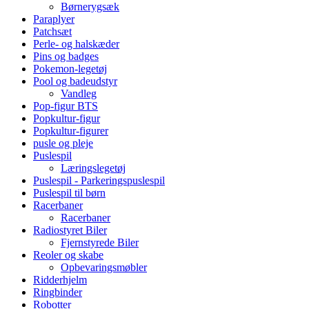
Børnerygsæk
Paraplyer
Patchsæt
Perle- og halskæder
Pins og badges
Pokemon-legetøj
Pool og badeudstyr
Vandleg
Pop-figur BTS
Popkultur-figur
Popkultur-figurer
pusle og pleje
Puslespil
Læringslegetøj
Puslespil - Parkeringspuslespil
Puslespil til børn
Racerbaner
Racerbaner
Radiostyret Biler
Fjernstyrede Biler
Reoler og skabe
Opbevaringsmøbler
Ridderhjelm
Ringbinder
Robotter