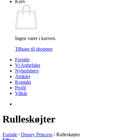
Kurv
Ingen varer i kurven.
Tilbage til shoppen
Forside
Vi Anbefaler
Nyhedsbrev
Artikler
Kontakt
Profil
Vilkår
Rulleskøjter
Forside
/
Disney Princess
/
Rulleskøjter