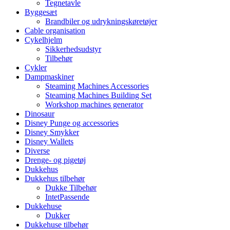
Tegnetavle
Byggesæt
Brandbiler og udrykningskøretøjer
Cable organisation
Cykelhjelm
Sikkerhedsudstyr
Tilbehør
Cykler
Dampmaskiner
Steaming Machines Accessories
Steaming Machines Building Set
Workshop machines generator
Dinosaur
Disney Punge og accessories
Disney Smykker
Disney Wallets
Diverse
Drenge- og pigetøj
Dukkehus
Dukkehus tilbehør
Dukke Tilbehør
IntetPassende
Dukkehuse
Dukker
Dukkehuse tilbehør