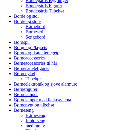
Bondegårds Bygninger
Bondegårds Figurer
Bondegårds Tilbehør
Borde og stol
Borde og stole
Børnebord
Børnestol
Sengebord
Bordspil
Borge og Playsets
Børne- og karakterlegetøj
Børneaccessories
Børneaccessories til hår
Børnecadelefigurer
Børnecykel
Tilbehør
Børneelektronik og sjove alarmure
Børnefigurer
Børnelamper
Børnelamper med fantasy-tema
Børnepynt og tilbehør
Børneseng
Børneseng
Juniorseng
med motiv