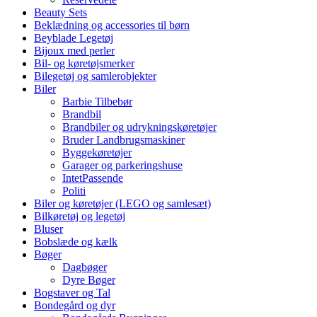
Beauty Sets
Beklædning og accessories til børn
Beyblade Legetøj
Bijoux med perler
Bil- og køretøjsmerker
Bilegetøj og samlerobjekter
Biler
Barbie Tilbebør
Brandbil
Brandbiler og udrykningskøretøjer
Bruder Landbrugsmaskiner
Byggekøretøjer
Garager og parkeringshuse
IntetPassende
Politi
Biler og køretøjer (LEGO og samlesæt)
Bilkøretøj og legetøj
Bluser
Bobslæde og kælk
Bøger
Dagbøger
Dyre Bøger
Bogstaver og Tal
Bondegård og dyr