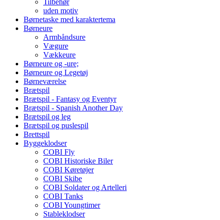
Tilbehør
uden motiv
Børnetaske med karaktertema
Børneure
Armbåndsure
Vægure
Vækkeure
Børneure og -ure;
Børneure og Legetøj
Børneværelse
Brætspil
Brætspil - Fantasy og Eventyr
Brætspil - Spanish Another Day
Brætspil og leg
Brætspil og puslespil
Brettspil
Byggeklodser
COBI Fly
COBI Historiske Biler
COBI Køretøjer
COBI Skibe
COBI Soldater og Artelleri
COBI Tanks
COBI Youngtimer
Stableklodser