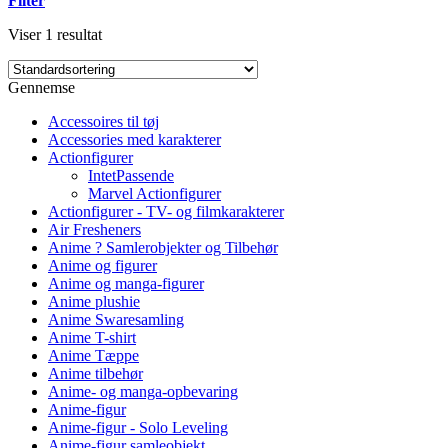
Filter
Viser 1 resultat
Gennemse
Accessoires til tøj
Accessories med karakterer
Actionfigurer
IntetPassende
Marvel Actionfigurer
Actionfigurer - TV- og filmkarakterer
Air Fresheners
Anime ? Samlerobjekter og Tilbehør
Anime og figurer
Anime og manga-figurer
Anime plushie
Anime Swaresamling
Anime T-shirt
Anime Tæppe
Anime tilbehør
Anime- og manga-opbevaring
Anime-figur
Anime-figur - Solo Leveling
Anime-figur samleobjekt