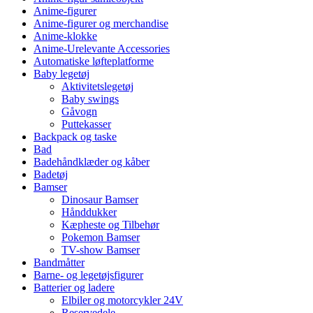
Anime-figurer
Anime-figurer og merchandise
Anime-klokke
Anime-Urelevante Accessories
Automatiske løfteplatforme
Baby legetøj
Aktivitetslegetøj
Baby swings
Gåvogn
Puttekasser
Backpack og taske
Bad
Badehåndklæder og kåber
Badetøj
Bamser
Dinosaur Bamser
Hånddukker
Kæpheste og Tilbehør
Pokemon Bamser
TV-show Bamser
Bandmåtter
Barne- og legetøjsfigurer
Batterier og ladere
Elbiler og motorcykler 24V
Reservedele