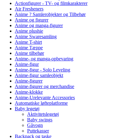
Actionfigurer - TV- og filmkarakterer
Air Fresheners
Anime ? Samlerobjekter og Tilbehør
Anime og figurer
Anime og manga-figurer
Anime plushie
Anime Swaresamling
Anime T-shirt
Anime Tæppe
Anime tilbehør
Anime- og manga-opbevaring
Anime-figur
Anime-figur - Solo Leveling
Anime-figur samleobjekt
Anime-figurer
Anime-figurer og merchandise
Anime-klokke
Anime-Urelevante Accessories
Automatiske løfteplatforme
Baby legetøj
Aktivitetslegetøj
Baby swings
Gåvogn
Puttekasser
Backpack og taske