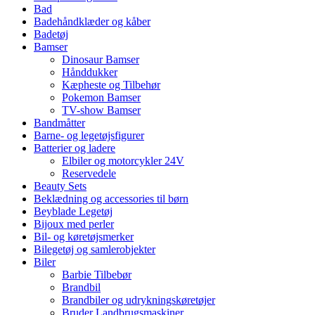
Bad
Badehåndklæder og kåber
Badetøj
Bamser
Dinosaur Bamser
Hånddukker
Kæpheste og Tilbehør
Pokemon Bamser
TV-show Bamser
Bandmåtter
Barne- og legetøjsfigurer
Batterier og ladere
Elbiler og motorcykler 24V
Reservedele
Beauty Sets
Beklædning og accessories til børn
Beyblade Legetøj
Bijoux med perler
Bil- og køretøjsmerker
Bilegetøj og samlerobjekter
Biler
Barbie Tilbebør
Brandbil
Brandbiler og udrykningskøretøjer
Bruder Landbrugsmaskiner