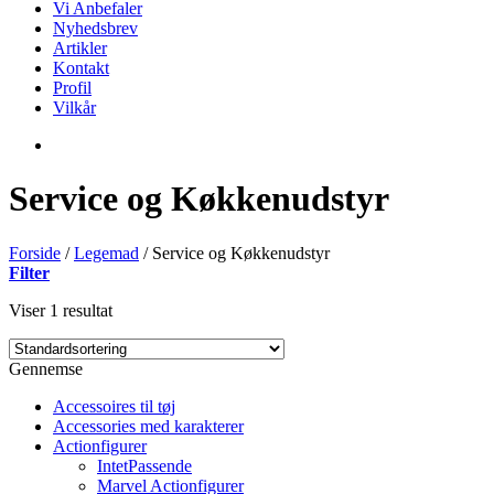
Vi Anbefaler
Nyhedsbrev
Artikler
Kontakt
Profil
Vilkår
Service og Køkkenudstyr
Forside
/
Legemad
/
Service og Køkkenudstyr
Filter
Viser 1 resultat
Gennemse
Accessoires til tøj
Accessories med karakterer
Actionfigurer
IntetPassende
Marvel Actionfigurer