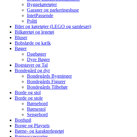
Byggekøretøjer
Garager og parkeringshuse
IntetPassende
Politi
Biler og køretøjer (LEGO og samlesæt)
Bilkøretøj og legetøj
Bluser
Bobslæde og kælk
Bøger
Dagbøger
Dyre Bøger
Bogstaver og Tal
Bondegård og dyr
Bondegårds Bygninger
Bondegårds Figurer
Bondegårds Tilbehør
Borde og stol
Borde og stole
Børnebord
Børnestol
Sengebord
Bordspil
Borge og Playsets
Børne- og karakterlegetøj
Børneaccessories