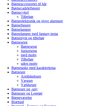
Børneaccessories til hår
Børnecadelefigurer
Børnecykel
Tilbehør
Børneelektronik og sjove alarmure
Børnefigurer
Børnelamper
Børnelamper med fantasy-tema
Børnepynt og tilbehør
Børneseng
Børneseng
Juniorseng
med motiv
Tilbehør
uden motiv
Børnetaske med karaktertema
Børneure
Armbåndsure
Vægure
Vækkeure
Børneure og -ure;
Børneure og Legetøj
Børneværelse
Brætspil