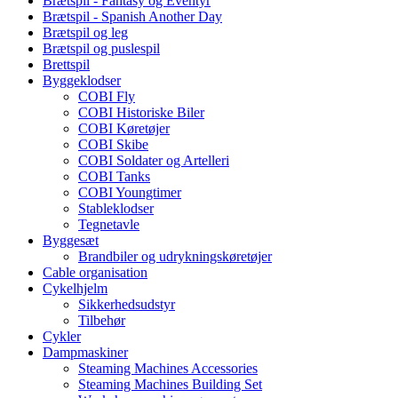
Brætspil - Fantasy og Eventyr
Brætspil - Spanish Another Day
Brætspil og leg
Brætspil og puslespil
Brettspil
Byggeklodser
COBI Fly
COBI Historiske Biler
COBI Køretøjer
COBI Skibe
COBI Soldater og Artelleri
COBI Tanks
COBI Youngtimer
Stableklodser
Tegnetavle
Byggesæt
Brandbiler og udrykningskøretøjer
Cable organisation
Cykelhjelm
Sikkerhedsudstyr
Tilbehør
Cykler
Dampmaskiner
Steaming Machines Accessories
Steaming Machines Building Set