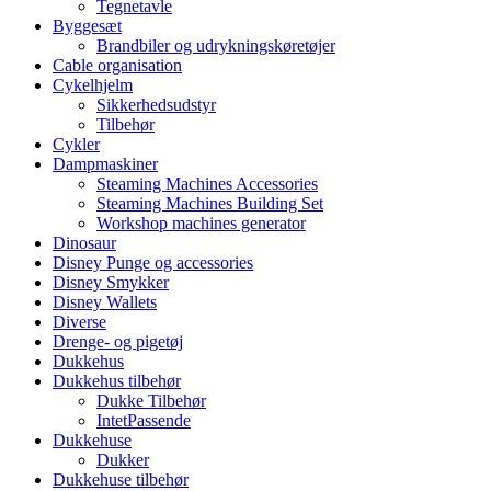
Tegnetavle
Byggesæt
Brandbiler og udrykningskøretøjer
Cable organisation
Cykelhjelm
Sikkerhedsudstyr
Tilbehør
Cykler
Dampmaskiner
Steaming Machines Accessories
Steaming Machines Building Set
Workshop machines generator
Dinosaur
Disney Punge og accessories
Disney Smykker
Disney Wallets
Diverse
Drenge- og pigetøj
Dukkehus
Dukkehus tilbehør
Dukke Tilbehør
IntetPassende
Dukkehuse
Dukker
Dukkehuse tilbehør