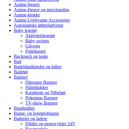
Anime-figurer
Anime-figurer og merchandise
Anime-klokke
Anime-Urelevante Accessories
Automatiske løfteplatforme
Baby legetøj
Aktivitetslegetøj
Baby swings
Gåvogn
Puttekasser
Backpack og taske
Bad
Badehåndklæder og kåber
Badetøj
Bamser
Dinosaur Bamser
Hånddukker
Kæpheste og Tilbehør
Pokemon Bamser
TV-show Bamser
Bandmåtter
Barne- og legetøjsfigurer
Batterier og ladere
Elbiler og motorcykler 24V
Reservedele