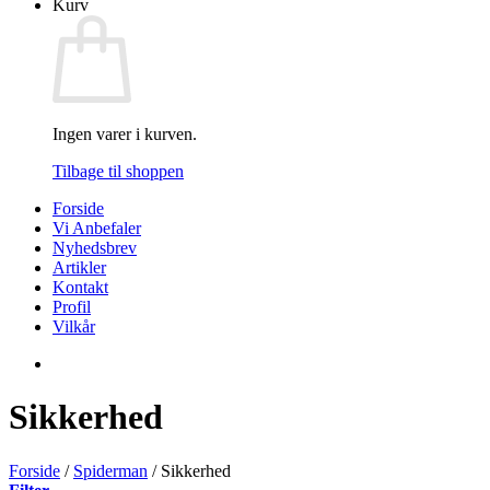
Kurv
Ingen varer i kurven.
Tilbage til shoppen
Forside
Vi Anbefaler
Nyhedsbrev
Artikler
Kontakt
Profil
Vilkår
Sikkerhed
Forside
/
Spiderman
/
Sikkerhed