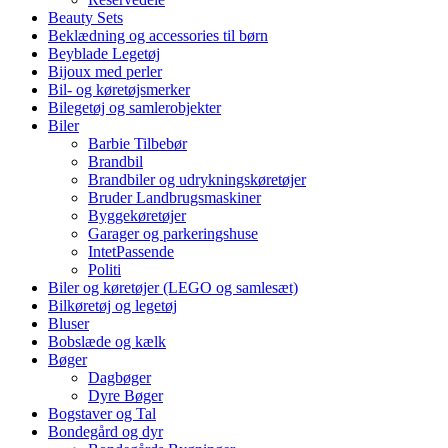
Beauty Sets
Beklædning og accessories til børn
Beyblade Legetøj
Bijoux med perler
Bil- og køretøjsmerker
Bilegetøj og samlerobjekter
Biler
Barbie Tilbebør
Brandbil
Brandbiler og udrykningskøretøjer
Bruder Landbrugsmaskiner
Byggekøretøjer
Garager og parkeringshuse
IntetPassende
Politi
Biler og køretøjer (LEGO og samlesæt)
Bilkøretøj og legetøj
Bluser
Bobslæde og kælk
Bøger
Dagbøger
Dyre Bøger
Bogstaver og Tal
Bondegård og dyr