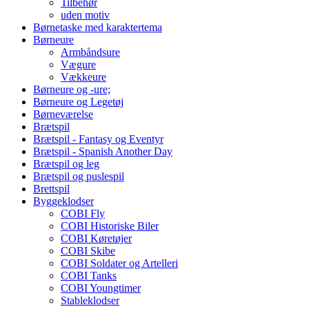
Tilbehør
uden motiv
Børnetaske med karaktertema
Børneure
Armbåndsure
Vægure
Vækkeure
Børneure og -ure;
Børneure og Legetøj
Børneværelse
Brætspil
Brætspil - Fantasy og Eventyr
Brætspil - Spanish Another Day
Brætspil og leg
Brætspil og puslespil
Brettspil
Byggeklodser
COBI Fly
COBI Historiske Biler
COBI Køretøjer
COBI Skibe
COBI Soldater og Artelleri
COBI Tanks
COBI Youngtimer
Stableklodser