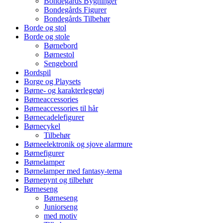
Bondegårds Bygninger
Bondegårds Figurer
Bondegårds Tilbehør
Borde og stol
Borde og stole
Børnebord
Børnestol
Sengebord
Bordspil
Borge og Playsets
Børne- og karakterlegetøj
Børneaccessories
Børneaccessories til hår
Børnecadelefigurer
Børnecykel
Tilbehør
Børneelektronik og sjove alarmure
Børnefigurer
Børnelamper
Børnelamper med fantasy-tema
Børnepynt og tilbehør
Børneseng
Børneseng
Juniorseng
med motiv