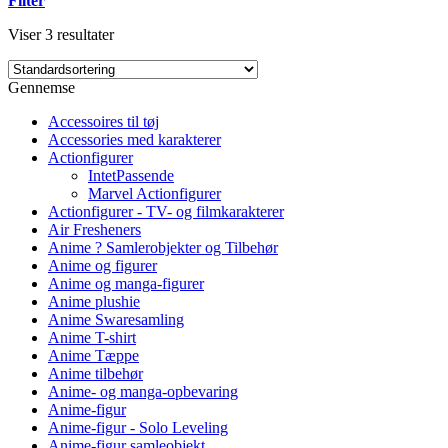
Filter
Viser 3 resultater
Gennemse
Accessoires til tøj
Accessories med karakterer
Actionfigurer
IntetPassende
Marvel Actionfigurer
Actionfigurer - TV- og filmkarakterer
Air Fresheners
Anime ? Samlerobjekter og Tilbehør
Anime og figurer
Anime og manga-figurer
Anime plushie
Anime Swaresamling
Anime T-shirt
Anime Tæppe
Anime tilbehør
Anime- og manga-opbevaring
Anime-figur
Anime-figur - Solo Leveling
Anime-figur samleobjekt