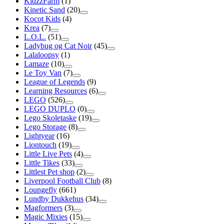
KidzzFarm
(1)
Kinetic Sand
(20)
Kocot Kids
(4)
Krea
(7)
L.O.L.
(51)
Ladybug og Cat Noir
(45)
Lalaloopsy
(1)
Lamaze
(10)
Le Toy Van
(7)
League of Legends
(9)
Learning Resources
(6)
LEGO
(526)
LEGO DUPLO
(0)
Lego Skoletaske
(19)
Lego Storage
(8)
Lightyear
(16)
Liontouch
(19)
Little Live Pets
(4)
Little Tikes
(33)
Littlest Pet shop
(2)
Liverpool Football Club
(8)
Loungefly
(661)
Lundby Dukkehus
(34)
Magformers
(3)
Magic Mixies
(15)