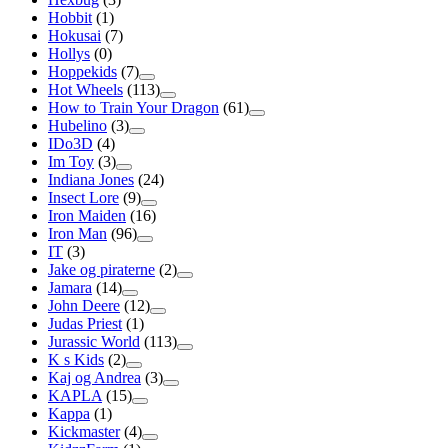
Hobbit
(1)
Hokusai
(7)
Hollys
(0)
Hoppekids
(7)
Hot Wheels
(113)
How to Train Your Dragon
(61)
Hubelino
(3)
IDo3D
(4)
Im Toy
(3)
Indiana Jones
(24)
Insect Lore
(9)
Iron Maiden
(16)
Iron Man
(96)
IT
(3)
Jake og piraterne
(2)
Jamara
(14)
John Deere
(12)
Judas Priest
(1)
Jurassic World
(113)
K s Kids
(2)
Kaj og Andrea
(3)
KAPLA
(15)
Kappa
(1)
Kickmaster
(4)