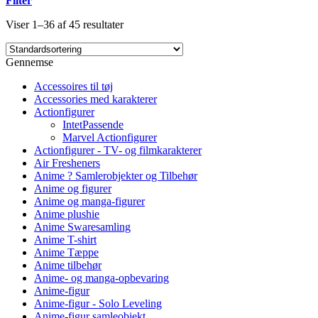
Filter
Viser 1–36 af 45 resultater
Gennemse
Accessoires til tøj
Accessories med karakterer
Actionfigurer
IntetPassende
Marvel Actionfigurer
Actionfigurer - TV- og filmkarakterer
Air Fresheners
Anime ? Samlerobjekter og Tilbehør
Anime og figurer
Anime og manga-figurer
Anime plushie
Anime Swaresamling
Anime T-shirt
Anime Tæppe
Anime tilbehør
Anime- og manga-opbevaring
Anime-figur
Anime-figur - Solo Leveling
Anime-figur samleobjekt