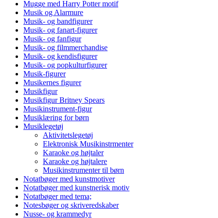
Mugge med Harry Potter motif
Musik og Alarmure
Musik- og bandfigurer
Musik- og fanart-figurer
Musik- og fanfigur
Musik- og filmmerchandise
Musik- og kendisfigurer
Musik- og popkulturfigurer
Musik-figurer
Musikernes figurer
Musikfigur
Musikfigur Britney Spears
Musikinstrument-figur
Musiklæring for børn
Musiklegetøj
Aktivitetslegetøj
Elektronisk Musikinstrmenter
Karaoke og højtaler
Karaoke og højtalere
Musikinstrumenter til børn
Notatbøger med kunstmotiver
Notatbøger med kunstnerisk motiv
Notatbøger med tema;
Notesbøger og skriveredskaber
Nusse- og krammedyr