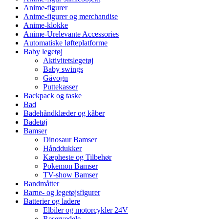
Anime-figurer
Anime-figurer og merchandise
Anime-klokke
Anime-Urelevante Accessories
Automatiske løfteplatforme
Baby legetøj
Aktivitetslegetøj
Baby swings
Gåvogn
Puttekasser
Backpack og taske
Bad
Badehåndklæder og kåber
Badetøj
Bamser
Dinosaur Bamser
Hånddukker
Kæpheste og Tilbehør
Pokemon Bamser
TV-show Bamser
Bandmåtter
Barne- og legetøjsfigurer
Batterier og ladere
Elbiler og motorcykler 24V
Reservedele