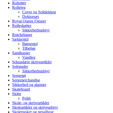
Robotter
Rolleleg
Cover og Soldækken
Doktorsæt
Royal Queen Figurer
Rulleskøjter
Sikkerhedsudstyr
Rutchebaner
Sækkestol
Børnestol
Tilbehør
Sandkasser
Vandleg
Sekundære skriveartikler
Selepuder
Sikkerhedsudstyr
Sengetøj
Seriemerchandise
Sikkerhed og alarmer
Skateboard
Skibe
Politi
Skole- og skriveartikler
Skoleartikler og skriveudstyr
Skolertasker og penalhuse