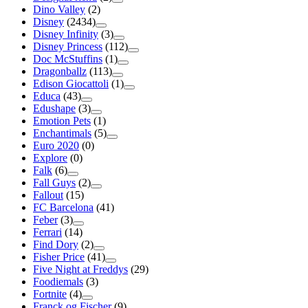
Dino Valley
(2)
Disney
(2434)
Disney Infinity
(3)
Disney Princess
(112)
Doc McStuffins
(1)
Dragonballz
(113)
Edison Giocattoli
(1)
Educa
(43)
Edushape
(3)
Emotion Pets
(1)
Enchantimals
(5)
Euro 2020
(0)
Explore
(0)
Falk
(6)
Fall Guys
(2)
Fallout
(15)
FC Barcelona
(41)
Feber
(3)
Ferrari
(14)
Find Dory
(2)
Fisher Price
(41)
Five Night at Freddys
(29)
Foodiemals
(3)
Fortnite
(4)
Franck og Fischer
(9)