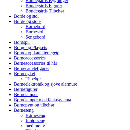
Bondegårds Bygninger
Bondegårds Figurer
Bondegårds Tilbehør
Borde og stol
Borde og stole
Børnebord
Børnestol
Sengebord
Bordspil
Borge og Playsets
Børne- og karakterlegetøj
Børneaccessories
Børneaccessories til hår
Børnecadelefigurer
Børnecykel
Tilbehør
Børneelektronik og sjove alarmure
Børnefigurer
Børnelamper
Børnelamper med fantasy-tema
Børnepynt og tilbehør
Børneseng
Børneseng
Juniorseng
med motiv