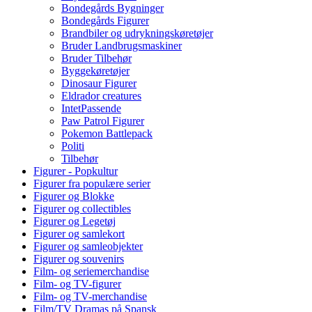
Bondegårds Bygninger
Bondegårds Figurer
Brandbiler og udrykningskøretøjer
Bruder Landbrugsmaskiner
Bruder Tilbehør
Byggekøretøjer
Dinosaur Figurer
Eldrador creatures
IntetPassende
Paw Patrol Figurer
Pokemon Battlepack
Politi
Tilbehør
Figurer - Popkultur
Figurer fra populære serier
Figurer og Blokke
Figurer og collectibles
Figurer og Legetøj
Figurer og samlekort
Figurer og samleobjekter
Figurer og souvenirs
Film- og seriemerchandise
Film- og TV-figurer
Film- og TV-merchandise
Film/TV Dramas på Spansk