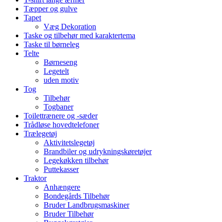
Tæpper og gulve
Tapet
Væg Dekoration
Taske og tilbehør med karaktertema
Taske til børneleg
Telte
Børneseng
Legetelt
uden motiv
Tog
Tilbehør
Togbaner
Toilettrænere og -sæder
Trådløse hovedtelefoner
Trælegetøj
Aktivitetslegetøj
Brandbiler og udrykningskøretøjer
Legekøkken tilbehør
Puttekasser
Traktor
Anhængere
Bondegårds Tilbehør
Bruder Landbrugsmaskiner
Bruder Tilbehør