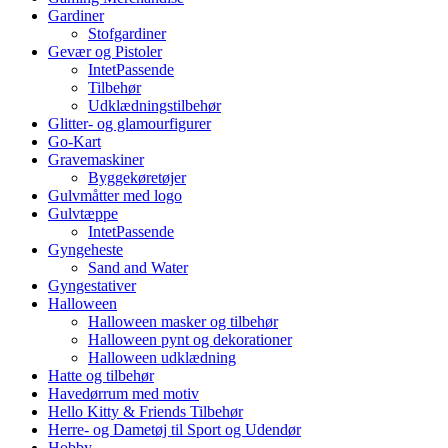
Gardiner
Stofgardiner
Gevær og Pistoler
IntetPassende
Tilbehør
Udklædningstilbehør
Glitter- og glamourfigurer
Go-Kart
Gravemaskiner
Byggekøretøjer
Gulvmåtter med logo
Gulvtæppe
IntetPassende
Gyngeheste
Sand and Water
Gyngestativer
Halloween
Halloween masker og tilbehør
Halloween pynt og dekorationer
Halloween udklædning
Hatte og tilbehør
Havedørrum med motiv
Hello Kitty & Friends Tilbehør
Herre- og Dametøj til Sport og Udendør
Hobby