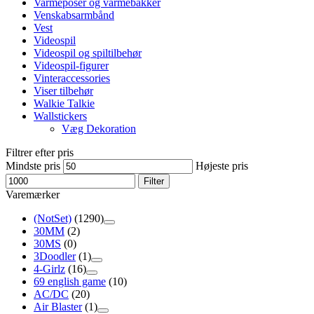
Varmeposer og varmebakker
Venskabsarmbånd
Vest
Videospil
Videospil og spiltilbehør
Videospil-figurer
Vinteraccessories
Viser tilbehør
Walkie Talkie
Wallstickers
Væg Dekoration
Filtrer efter pris
Mindste pris
Højeste pris
Filter
Varemærker
(NotSet)
(1290)
30MM
(2)
30MS
(0)
3Doodler
(1)
4-Girlz
(16)
69 english game
(10)
AC/DC
(20)
Air Blaster
(1)