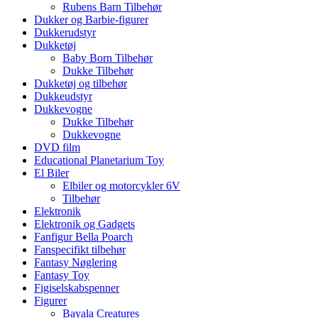
Rubens Barn Tilbehør
Dukker og Barbie-figurer
Dukkerudstyr
Dukketøj
Baby Born Tilbehør
Dukke Tilbehør
Dukketøj og tilbehør
Dukkeudstyr
Dukkevogne
Dukke Tilbehør
Dukkevogne
DVD film
Educational Planetarium Toy
El Biler
Elbiler og motorcykler 6V
Tilbehør
Elektronik
Elektronik og Gadgets
Fanfigur Bella Poarch
Fanspecifikt tilbehør
Fantasy Nøglering
Fantasy Toy
Figiselskabspenner
Figurer
Bayala Creatures