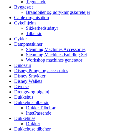
Tegnetavle
Byggesæt
Brandbiler og udrykningskøretøjer
Cable organisation
Cykelhjelm
Sikkerhedsudstyr
Tilbehør
Cykler
Dampmaskiner
Steaming Machines Accessories
Steaming Machines Building Set
Workshop machines generator
Dinosaur
Disney Punge og accessories
Disney Smykker
Disney Wallets
Diverse
Drenge- og pigetøj
Dukkehus
Dukkehus tilbehør
Dukke Tilbehør
IntetPassende
Dukkehuse
Dukker
Dukkehuse tilbehør