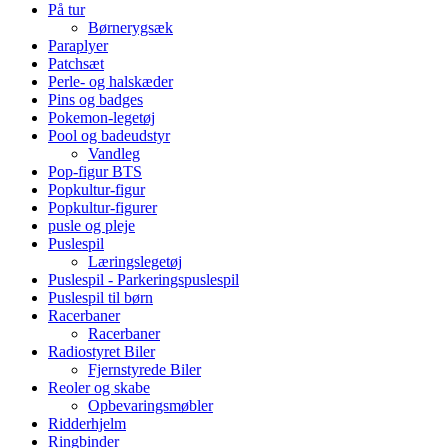
På tur
Børnerygsæk
Paraplyer
Patchsæt
Perle- og halskæder
Pins og badges
Pokemon-legetøj
Pool og badeudstyr
Vandleg
Pop-figur BTS
Popkultur-figur
Popkultur-figurer
pusle og pleje
Puslespil
Læringslegetøj
Puslespil - Parkeringspuslespil
Puslespil til børn
Racerbaner
Racerbaner
Radiostyret Biler
Fjernstyrede Biler
Reoler og skabe
Opbevaringsmøbler
Ridderhjelm
Ringbinder