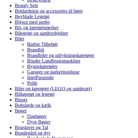
Beauty Sets
Beklædning og accessories til børn
Beyblade Legetøj
Bijoux med perler
Bil- og køretøjsmerker
Bilegetøj og samlerobjekter
Biler
Barbie Tilbebør
Brandbil
Brandbiler og udrykningskøretøjer
Bruder Landbrugsmaskiner
Byggekøretøjer
Garager og parkeringshuse
IntetPassende
Politi
Biler og køretøjer (LEGO og samlesæt)
Bilkøretøj og legetøj
Bluser
Bobslæde og kælk
Bøger
Dagbøger
Dyre Bøger
Bogstaver og Tal
Bondegård og dyr