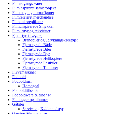
Filmadgangs-varer
Filminspireret samlerobjekt
Filmmagi og horrorfigurer
Filmrelateret merchandise
Filmunkoreplikater
Filmunspirerede Smykker
Filmutstyr og rekvisitter
Fjernstyret Legetøj
Brandbiler og udrykningskøretøjer
Fjernstyrede Både
Fjernstyrede Biler
Fjernstyrede Dyr
Fjernstyrede Helikoptere
Fjernstyrede Lastbiler
Fjernstyrede Traktorer
Flyvemaskiner
Fodbold
Fodboldmål
Homegoal
Fodboldtilbehør
Fodboldware & tilbehør
Fotobøger og albumer
Gåbiler
Service og Køkkenudstyr
Gaming Merchandise