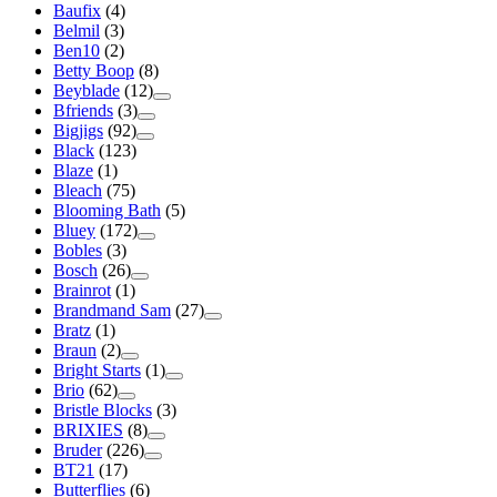
Baufix
(4)
Belmil
(3)
Ben10
(2)
Betty Boop
(8)
Beyblade
(12)
Bfriends
(3)
Bigjigs
(92)
Black
(123)
Blaze
(1)
Bleach
(75)
Blooming Bath
(5)
Bluey
(172)
Bobles
(3)
Bosch
(26)
Brainrot
(1)
Brandmand Sam
(27)
Bratz
(1)
Braun
(2)
Bright Starts
(1)
Brio
(62)
Bristle Blocks
(3)
BRIXIES
(8)
Bruder
(226)
BT21
(17)
Butterflies
(6)