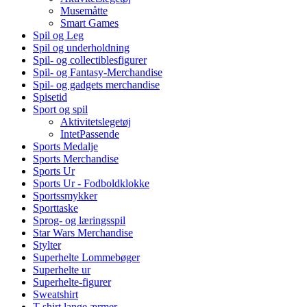
Musemåtte
Smart Games
Spil og Leg
Spil og underholdning
Spil- og collectiblesfigurer
Spil- og Fantasy-Merchandise
Spil- og gadgets merchandise
Spisetid
Sport og spil
Aktivitetslegetøj
IntetPassende
Sports Medalje
Sports Merchandise
Sports Ur
Sports Ur - Fodboldklokke
Sportssmykker
Sporttaske
Sprog- og læringsspil
Star Wars Merchandise
Stylter
Superhelte Lommebøger
Superhelte ur
Superhelte-figurer
Sweatshirt
T-shirt lange ærmer