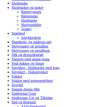
Skoletaske
Skoletasker og tasker
Børnerygsæk
Børnetaske
Skoletaske
Skriveartikler
Trolley
Skønhed
Smykkeskrin
Skønheds- og makeup-sæt
Skrivesager og penalhus
Skrivesager og penalhuse
Slik og dessertlegetøj
Slippers med anime-tema
Små dukker og figure
Smykker - Halskæder med logo
Smykker - Halssmykker
Sokker
Sokker med tegneseriefigur
Sovetid
Spansk drama film
Spiderman Gear
Spiderman Ure og Tilbehør
Spil og Brætspil
Aktivitetslegetøj