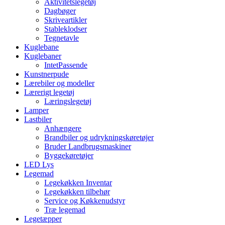
Aktivitetslegetøj
Dagbøger
Skriveartikler
Stableklodser
Tegnetavle
Kuglebane
Kuglebaner
IntetPassende
Kunstnerpude
Lærebiler og modeller
Lærerigt legetøj
Læringslegetøj
Lamper
Lastbiler
Anhængere
Brandbiler og udrykningskøretøjer
Bruder Landbrugsmaskiner
Byggekøretøjer
LED Lys
Legemad
Legekøkken Inventar
Legekøkken tilbehør
Service og Køkkenudstyr
Træ legemad
Legetæpper