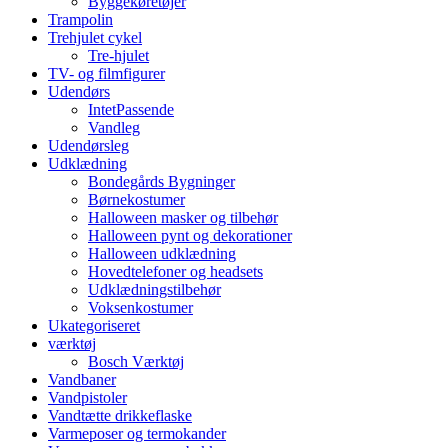
Byggekøretøjer
Trampolin
Trehjulet cykel
Tre-hjulet
TV- og filmfigurer
Udendørs
IntetPassende
Vandleg
Udendørsleg
Udklædning
Bondegårds Bygninger
Børnekostumer
Halloween masker og tilbehør
Halloween pynt og dekorationer
Halloween udklædning
Hovedtelefoner og headsets
Udklædningstilbehør
Voksenkostumer
Ukategoriseret
værktøj
Bosch Værktøj
Vandbaner
Vandpistoler
Vandtætte drikkeflaske
Varmeposer og termokander