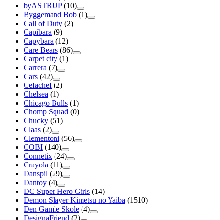
byASTRUP
(10)
Byggemand Bob
(1)
Call of Duty
(2)
Capibara
(9)
Capybara
(12)
Care Bears
(86)
Carpet city
(1)
Carrera
(7)
Cars
(42)
Cefachef
(2)
Chelsea
(1)
Chicago Bulls
(1)
Chomp Squad
(0)
Chucky
(51)
Claas
(2)
Clementoni
(56)
COBI
(140)
Connetix
(24)
Crayola
(11)
Danspil
(29)
Dantoy
(4)
DC Super Hero Girls
(14)
Demon Slayer Kimetsu no Yaiba
(1510)
Den Gamle Skole
(4)
DesignaFriend
(2)