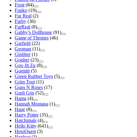
Frost
(84)
Funko
(19)
Fur Real
(2)
Furby
(36)
FurReal
(8)
Gabby’s Dollhouse
(91)
Game of Thrones
(46)
Garfield
(22)
Geomag
(11)
Globber
(1)
Gonher
(23)
Goo Jit Zu
(8)
Gormiti
(5)
Green Rubber Toys
(5)
Grim Tout
(11)
Guns N Roses
(17)
Gurli Gris
(52)
Hama
(4)
Hannah Montana
(1)
Hape
(8)
Harry Potter
(35)
Hatchimals
(4)
Hello Kitty
(641)
HeroQuest
(3)
Hexbug
(3)