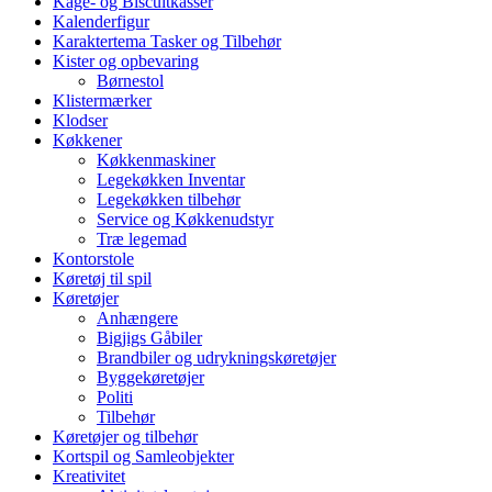
Kage- og Biscuitkasser
Kalenderfigur
Karaktertema Tasker og Tilbehør
Kister og opbevaring
Børnestol
Klistermærker
Klodser
Køkkener
Køkkenmaskiner
Legekøkken Inventar
Legekøkken tilbehør
Service og Køkkenudstyr
Træ legemad
Kontorstole
Køretøj til spil
Køretøjer
Anhængere
Bigjigs Gåbiler
Brandbiler og udrykningskøretøjer
Byggekøretøjer
Politi
Tilbehør
Køretøjer og tilbehør
Kortspil og Samleobjekter
Kreativitet