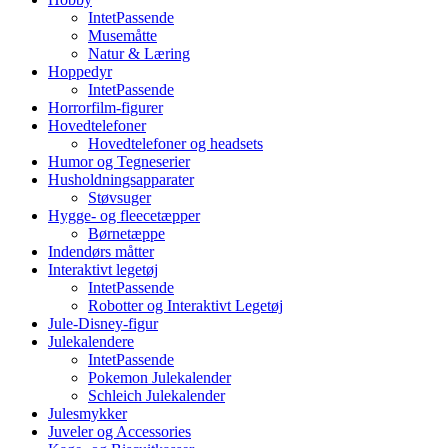
IntetPassende
Musemåtte
Natur & Læring
Hoppedyr
IntetPassende
Horrorfilm-figurer
Hovedtelefoner
Hovedtelefoner og headsets
Humor og Tegneserier
Husholdningsapparater
Støvsuger
Hygge- og fleecetæpper
Børnetæppe
Indendørs måtter
Interaktivt legetøj
IntetPassende
Robotter og Interaktivt Legetøj
Jule-Disney-figur
Julekalendere
IntetPassende
Pokemon Julekalender
Schleich Julekalender
Julesmykker
Juveler og Accessories