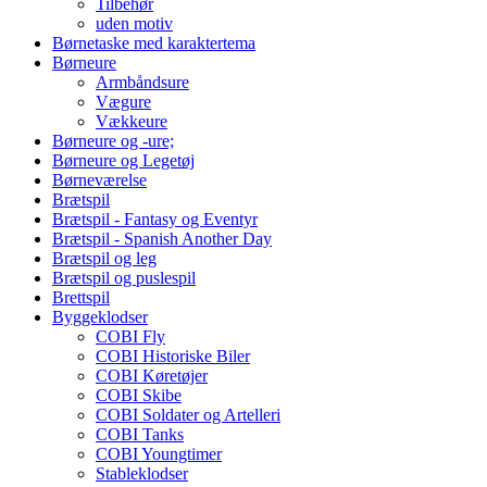
Tilbehør
uden motiv
Børnetaske med karaktertema
Børneure
Armbåndsure
Vægure
Vækkeure
Børneure og -ure;
Børneure og Legetøj
Børneværelse
Brætspil
Brætspil - Fantasy og Eventyr
Brætspil - Spanish Another Day
Brætspil og leg
Brætspil og puslespil
Brettspil
Byggeklodser
COBI Fly
COBI Historiske Biler
COBI Køretøjer
COBI Skibe
COBI Soldater og Artelleri
COBI Tanks
COBI Youngtimer
Stableklodser