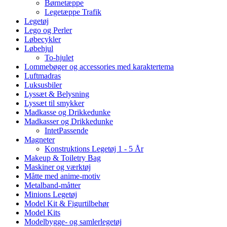
Børnetæppe
Legetæppe Trafik
Legetøj
Lego og Perler
Løbecykler
Løbehjul
To-hjulet
Lommebøger og accessories med karaktertema
Luftmadras
Luksusbiler
Lyssæt & Belysning
Lyssæt til smykker
Madkasse og Drikkedunke
Madkasser og Drikkedunke
IntetPassende
Magneter
Konstruktions Legetøj 1 - 5 År
Makeup & Toiletry Bag
Maskiner og værktøj
Måtte med anime-motiv
Metalband-måtter
Minions Legetøj
Model Kit & Figurtilbehør
Model Kits
Modelbygge- og samlerlegetøj