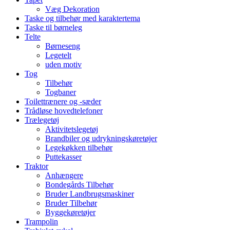
Væg Dekoration
Taske og tilbehør med karaktertema
Taske til børneleg
Telte
Børneseng
Legetelt
uden motiv
Tog
Tilbehør
Togbaner
Toilettrænere og -sæder
Trådløse hovedtelefoner
Trælegetøj
Aktivitetslegetøj
Brandbiler og udrykningskøretøjer
Legekøkken tilbehør
Puttekasser
Traktor
Anhængere
Bondegårds Tilbehør
Bruder Landbrugsmaskiner
Bruder Tilbehør
Byggekøretøjer
Trampolin