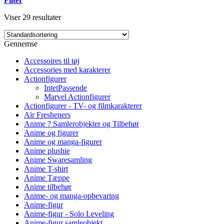
Filter
Viser 29 resultater
Gennemse
Accessoires til tøj
Accessories med karakterer
Actionfigurer
IntetPassende
Marvel Actionfigurer
Actionfigurer - TV- og filmkarakterer
Air Fresheners
Anime ? Samlerobjekter og Tilbehør
Anime og figurer
Anime og manga-figurer
Anime plushie
Anime Swaresamling
Anime T-shirt
Anime Tæppe
Anime tilbehør
Anime- og manga-opbevaring
Anime-figur
Anime-figur - Solo Leveling
Anime-figur samleobjekt