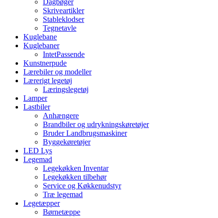
Dagbøger
Skriveartikler
Stableklodser
Tegnetavle
Kuglebane
Kuglebaner
IntetPassende
Kunstnerpude
Lærebiler og modeller
Lærerigt legetøj
Læringslegetøj
Lamper
Lastbiler
Anhængere
Brandbiler og udrykningskøretøjer
Bruder Landbrugsmaskiner
Byggekøretøjer
LED Lys
Legemad
Legekøkken Inventar
Legekøkken tilbehør
Service og Køkkenudstyr
Træ legemad
Legetæpper
Børnetæppe