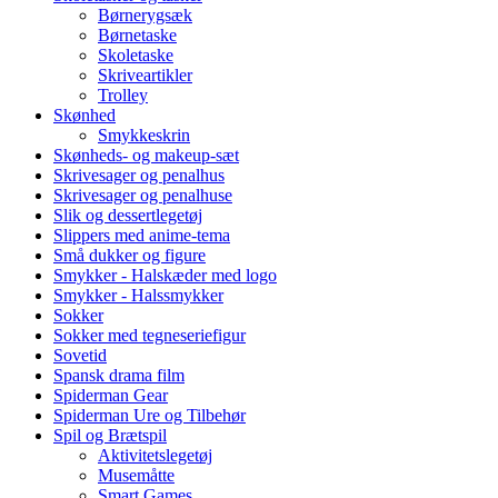
Børnerygsæk
Børnetaske
Skoletaske
Skriveartikler
Trolley
Skønhed
Smykkeskrin
Skønheds- og makeup-sæt
Skrivesager og penalhus
Skrivesager og penalhuse
Slik og dessertlegetøj
Slippers med anime-tema
Små dukker og figure
Smykker - Halskæder med logo
Smykker - Halssmykker
Sokker
Sokker med tegneseriefigur
Sovetid
Spansk drama film
Spiderman Gear
Spiderman Ure og Tilbehør
Spil og Brætspil
Aktivitetslegetøj
Musemåtte
Smart Games