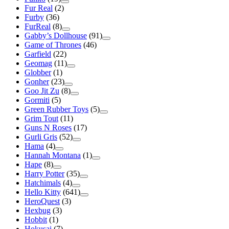
Fur Real
(2)
Furby
(36)
FurReal
(8)
Gabby’s Dollhouse
(91)
Game of Thrones
(46)
Garfield
(22)
Geomag
(11)
Globber
(1)
Gonher
(23)
Goo Jit Zu
(8)
Gormiti
(5)
Green Rubber Toys
(5)
Grim Tout
(11)
Guns N Roses
(17)
Gurli Gris
(52)
Hama
(4)
Hannah Montana
(1)
Hape
(8)
Harry Potter
(35)
Hatchimals
(4)
Hello Kitty
(641)
HeroQuest
(3)
Hexbug
(3)
Hobbit
(1)
Hokusai
(7)