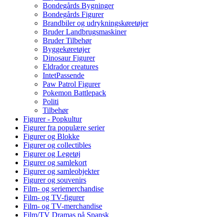
Bondegårds Bygninger
Bondegårds Figurer
Brandbiler og udrykningskøretøjer
Bruder Landbrugsmaskiner
Bruder Tilbehør
Byggekøretøjer
Dinosaur Figurer
Eldrador creatures
IntetPassende
Paw Patrol Figurer
Pokemon Battlepack
Politi
Tilbehør
Figurer - Popkultur
Figurer fra populære serier
Figurer og Blokke
Figurer og collectibles
Figurer og Legetøj
Figurer og samlekort
Figurer og samleobjekter
Figurer og souvenirs
Film- og seriemerchandise
Film- og TV-figurer
Film- og TV-merchandise
Film/TV Dramas på Spansk