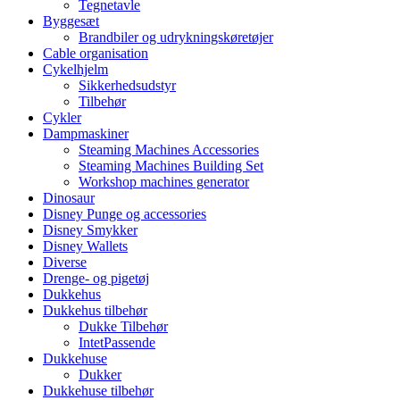
Tegnetavle
Byggesæt
Brandbiler og udrykningskøretøjer
Cable organisation
Cykelhjelm
Sikkerhedsudstyr
Tilbehør
Cykler
Dampmaskiner
Steaming Machines Accessories
Steaming Machines Building Set
Workshop machines generator
Dinosaur
Disney Punge og accessories
Disney Smykker
Disney Wallets
Diverse
Drenge- og pigetøj
Dukkehus
Dukkehus tilbehør
Dukke Tilbehør
IntetPassende
Dukkehuse
Dukker
Dukkehuse tilbehør