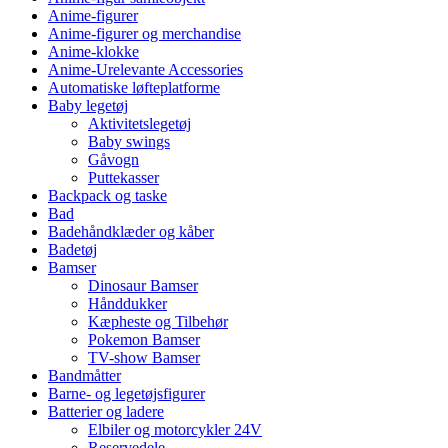
Anime-figurer
Anime-figurer og merchandise
Anime-klokke
Anime-Urelevante Accessories
Automatiske løfteplatforme
Baby legetøj
Aktivitetslegetøj
Baby swings
Gåvogn
Puttekasser
Backpack og taske
Bad
Badehåndklæder og kåber
Badetøj
Bamser
Dinosaur Bamser
Hånddukker
Kæpheste og Tilbehør
Pokemon Bamser
TV-show Bamser
Bandmåtter
Barne- og legetøjsfigurer
Batterier og ladere
Elbiler og motorcykler 24V
Reservedele