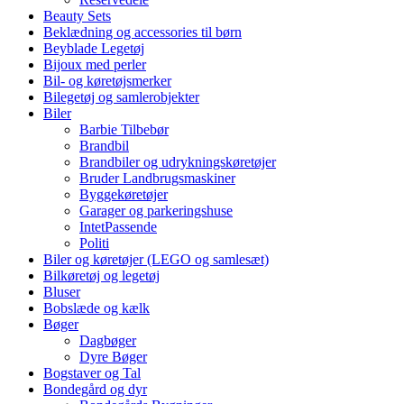
Beauty Sets
Beklædning og accessories til børn
Beyblade Legetøj
Bijoux med perler
Bil- og køretøjsmerker
Bilegetøj og samlerobjekter
Biler
Barbie Tilbebør
Brandbil
Brandbiler og udrykningskøretøjer
Bruder Landbrugsmaskiner
Byggekøretøjer
Garager og parkeringshuse
IntetPassende
Politi
Biler og køretøjer (LEGO og samlesæt)
Bilkøretøj og legetøj
Bluser
Bobslæde og kælk
Bøger
Dagbøger
Dyre Bøger
Bogstaver og Tal
Bondegård og dyr