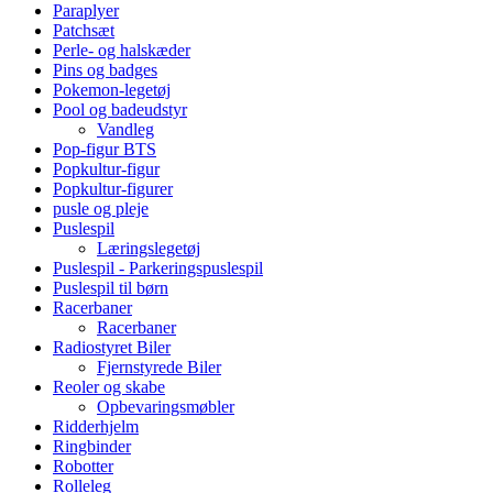
Paraplyer
Patchsæt
Perle- og halskæder
Pins og badges
Pokemon-legetøj
Pool og badeudstyr
Vandleg
Pop-figur BTS
Popkultur-figur
Popkultur-figurer
pusle og pleje
Puslespil
Læringslegetøj
Puslespil - Parkeringspuslespil
Puslespil til børn
Racerbaner
Racerbaner
Radiostyret Biler
Fjernstyrede Biler
Reoler og skabe
Opbevaringsmøbler
Ridderhjelm
Ringbinder
Robotter
Rolleleg