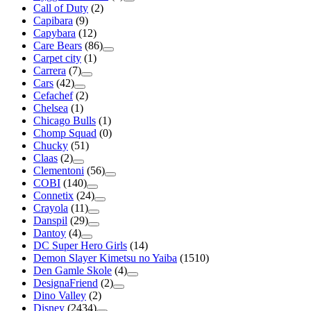
Call of Duty
(2)
Capibara
(9)
Capybara
(12)
Care Bears
(86)
Carpet city
(1)
Carrera
(7)
Cars
(42)
Cefachef
(2)
Chelsea
(1)
Chicago Bulls
(1)
Chomp Squad
(0)
Chucky
(51)
Claas
(2)
Clementoni
(56)
COBI
(140)
Connetix
(24)
Crayola
(11)
Danspil
(29)
Dantoy
(4)
DC Super Hero Girls
(14)
Demon Slayer Kimetsu no Yaiba
(1510)
Den Gamle Skole
(4)
DesignaFriend
(2)
Dino Valley
(2)
Disney
(2434)