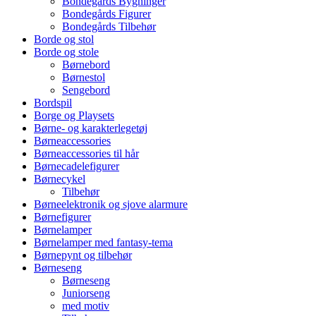
Bondegårds Bygninger
Bondegårds Figurer
Bondegårds Tilbehør
Borde og stol
Borde og stole
Børnebord
Børnestol
Sengebord
Bordspil
Borge og Playsets
Børne- og karakterlegetøj
Børneaccessories
Børneaccessories til hår
Børnecadelefigurer
Børnecykel
Tilbehør
Børneelektronik og sjove alarmure
Børnefigurer
Børnelamper
Børnelamper med fantasy-tema
Børnepynt og tilbehør
Børneseng
Børneseng
Juniorseng
med motiv