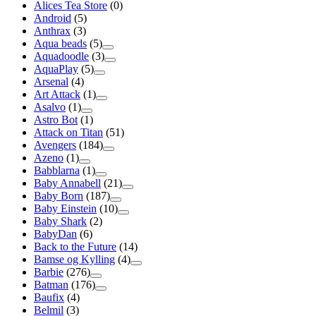
Alices Tea Store
(0)
Android
(5)
Anthrax
(3)
Aqua beads
(5)
Aquadoodle
(3)
AquaPlay
(5)
Arsenal
(4)
Art Attack
(1)
Asalvo
(1)
Astro Bot
(1)
Attack on Titan
(51)
Avengers
(184)
Azeno
(1)
Babblarna
(1)
Baby Annabell
(21)
Baby Born
(187)
Baby Einstein
(10)
Baby Shark
(2)
BabyDan
(6)
Back to the Future
(14)
Bamse og Kylling
(4)
Barbie
(276)
Batman
(176)
Baufix
(4)
Belmil
(3)