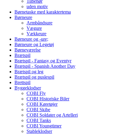
Tilbehør
uden motiv
Børnetaske med karaktertema
Børneure
Armbåndsure
Vægure
Vækkeure
Børneure og -ure;
Børneure og Legetøj
Børneværelse
Brætspil
Brætspil - Fantasy og Eventyr
Brætspil - Spanish Another Day
Brætspil og leg
Brætspil og puslespil
Brettspil
Byggeklodser
COBI Fly
COBI Historiske Biler
COBI Køretøjer
COBI Skibe
COBI Soldater og Artelleri
COBI Tanks
COBI Youngtimer
Stableklodser