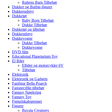
Rubens Barn Tilbehør
Dukker og Barbie-figurer
Dukkerudstyr
Dukketøj
Baby Born Tilbehør
Dukke Tilbehør
Dukketøj og tilbehør
Dukkeudstyr
Dukkevogne
Dukke Tilbehør
Dukkevogne
DVD film
Educational Planetarium Toy
El Biler
Elbiler og motorcykler 6V
Tilbehør
Elektronik
Elektronik og Gadgets
Fanfigur Bella Poarch
Fanspecifikt tilbehør
Fantasy Nøglering
Fantasy Toy
Figiselskabspenner
Figurer
Bayala Creatures