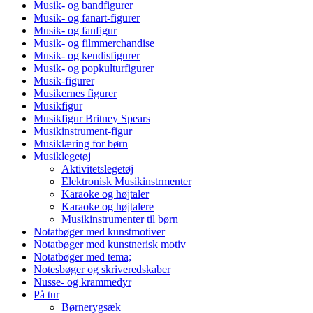
Musik- og bandfigurer
Musik- og fanart-figurer
Musik- og fanfigur
Musik- og filmmerchandise
Musik- og kendisfigurer
Musik- og popkulturfigurer
Musik-figurer
Musikernes figurer
Musikfigur
Musikfigur Britney Spears
Musikinstrument-figur
Musiklæring for børn
Musiklegetøj
Aktivitetslegetøj
Elektronisk Musikinstrmenter
Karaoke og højtaler
Karaoke og højtalere
Musikinstrumenter til børn
Notatbøger med kunstmotiver
Notatbøger med kunstnerisk motiv
Notatbøger med tema;
Notesbøger og skriveredskaber
Nusse- og krammedyr
På tur
Børnerygsæk