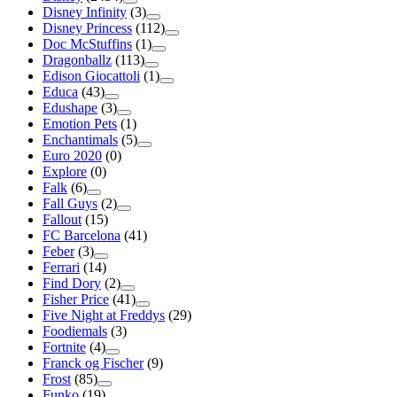
Disney Infinity
(3)
Disney Princess
(112)
Doc McStuffins
(1)
Dragonballz
(113)
Edison Giocattoli
(1)
Educa
(43)
Edushape
(3)
Emotion Pets
(1)
Enchantimals
(5)
Euro 2020
(0)
Explore
(0)
Falk
(6)
Fall Guys
(2)
Fallout
(15)
FC Barcelona
(41)
Feber
(3)
Ferrari
(14)
Find Dory
(2)
Fisher Price
(41)
Five Night at Freddys
(29)
Foodiemals
(3)
Fortnite
(4)
Franck og Fischer
(9)
Frost
(85)
Funko
(19)