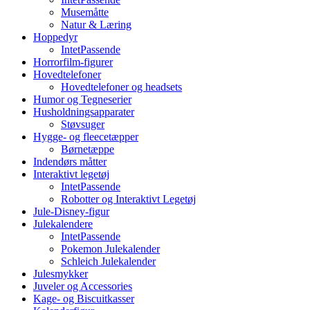
Musemåtte
Natur & Læring
Hoppedyr
IntetPassende
Horrorfilm-figurer
Hovedtelefoner
Hovedtelefoner og headsets
Humor og Tegneserier
Husholdningsapparater
Støvsuger
Hygge- og fleecetæpper
Børnetæppe
Indendørs måtter
Interaktivt legetøj
IntetPassende
Robotter og Interaktivt Legetøj
Jule-Disney-figur
Julekalendere
IntetPassende
Pokemon Julekalender
Schleich Julekalender
Julesmykker
Juveler og Accessories
Kage- og Biscuitkasser