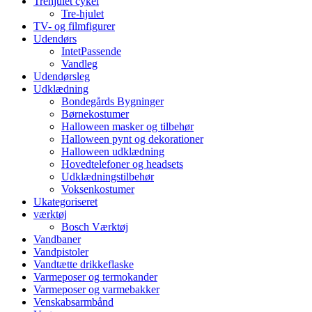
Trehjulet cykel
Tre-hjulet
TV- og filmfigurer
Udendørs
IntetPassende
Vandleg
Udendørsleg
Udklædning
Bondegårds Bygninger
Børnekostumer
Halloween masker og tilbehør
Halloween pynt og dekorationer
Halloween udklædning
Hovedtelefoner og headsets
Udklædningstilbehør
Voksenkostumer
Ukategoriseret
værktøj
Bosch Værktøj
Vandbaner
Vandpistoler
Vandtætte drikkeflaske
Varmeposer og termokander
Varmeposer og varmebakker
Venskabsarmbånd