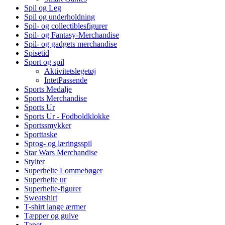
Spil og Leg
Spil og underholdning
Spil- og collectiblesfigurer
Spil- og Fantasy-Merchandise
Spil- og gadgets merchandise
Spisetid
Sport og spil
Aktivitetslegetøj
IntetPassende
Sports Medalje
Sports Merchandise
Sports Ur
Sports Ur - Fodboldklokke
Sportssmykker
Sporttaske
Sprog- og læringsspil
Star Wars Merchandise
Stylter
Superhelte Lommebøger
Superhelte ur
Superhelte-figurer
Sweatshirt
T-shirt lange ærmer
Tæpper og gulve
Tapet