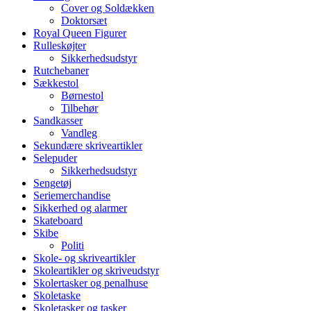
Cover og Soldækken
Doktorsæt
Royal Queen Figurer
Rulleskøjter
Sikkerhedsudstyr
Rutchebaner
Sækkestol
Børnestol
Tilbehør
Sandkasser
Vandleg
Sekundære skriveartikler
Selepuder
Sikkerhedsudstyr
Sengetøj
Seriemerchandise
Sikkerhed og alarmer
Skateboard
Skibe
Politi
Skole- og skriveartikler
Skoleartikler og skriveudstyr
Skolertasker og penalhuse
Skoletaske
Skoletasker og tasker