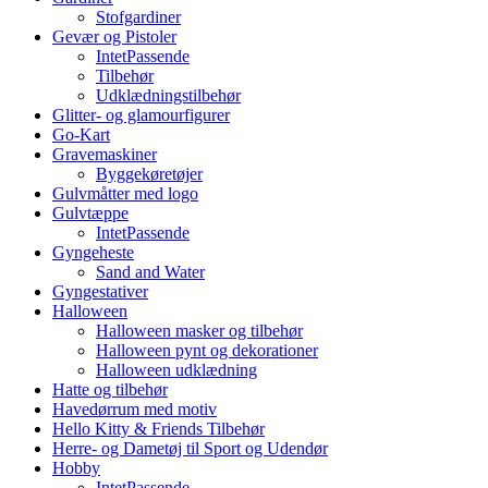
Stofgardiner
Gevær og Pistoler
IntetPassende
Tilbehør
Udklædningstilbehør
Glitter- og glamourfigurer
Go-Kart
Gravemaskiner
Byggekøretøjer
Gulvmåtter med logo
Gulvtæppe
IntetPassende
Gyngeheste
Sand and Water
Gyngestativer
Halloween
Halloween masker og tilbehør
Halloween pynt og dekorationer
Halloween udklædning
Hatte og tilbehør
Havedørrum med motiv
Hello Kitty & Friends Tilbehør
Herre- og Dametøj til Sport og Udendør
Hobby
IntetPassende