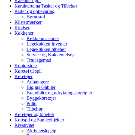
Kalenderfigur
Karaktertema Tasker og Tilbehør
Kister og opbevaring
Børnestol
Klistermærker
Klodser
Køkkener
Køkkenmaskiner
Legekøkken Inventar
Legekøkken tilbehør
Service og Køkkenudstyr
Træ legemad
Kontorstole
Køretøj til spil
Køretøjer
Anhængere
Bigjigs Gåbiler
Brandbiler og udrykningskøretøjer
Byggekøretøjer
Politi
Tilbehør
Køretøjer og tilbehør
Kortspil og Samleobjekter
Kreativitet
Aktivitetslegetøj