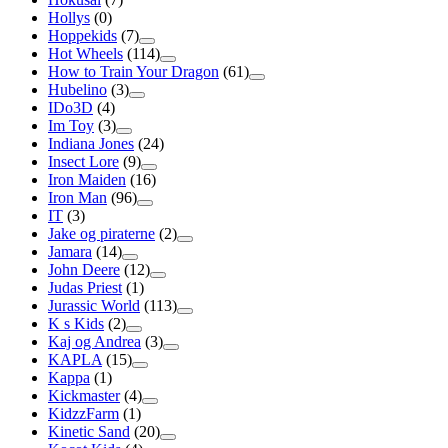
Hollys
(0)
Hoppekids
(7)
Hot Wheels
(114)
How to Train Your Dragon
(61)
Hubelino
(3)
IDo3D
(4)
Im Toy
(3)
Indiana Jones
(24)
Insect Lore
(9)
Iron Maiden
(16)
Iron Man
(96)
IT
(3)
Jake og piraterne
(2)
Jamara
(14)
John Deere
(12)
Judas Priest
(1)
Jurassic World
(113)
K s Kids
(2)
Kaj og Andrea
(3)
KAPLA
(15)
Kappa
(1)
Kickmaster
(4)
KidzzFarm
(1)
Kinetic Sand
(20)