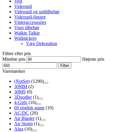
Vest
Videospil
Videospil og spiltilbehør
Videospil-figurer
Vinteraccessories
Viser tilbehør
Walkie Talkie
Wallstickers
Væg Dekoration
Filtrer efter pris
Mindste pris
Højeste pris
Filter
Varemærker
(NotSet)
(1290)
30MM
(2)
30MS
(0)
3Doodler
(1)
4-Girlz
(16)
69 english game
(10)
AC/DC
(20)
Air Blaster
(1)
Air Storm
(1)
Alga
(10)