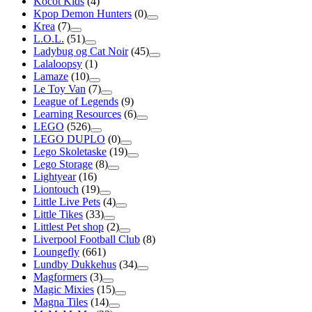
Kocot Kids
(4)
Kpop Demon Hunters
(0)
Krea
(7)
L.O.L.
(51)
Ladybug og Cat Noir
(45)
Lalaloopsy
(1)
Lamaze
(10)
Le Toy Van
(7)
League of Legends
(9)
Learning Resources
(6)
LEGO
(526)
LEGO DUPLO
(0)
Lego Skoletaske
(19)
Lego Storage
(8)
Lightyear
(16)
Liontouch
(19)
Little Live Pets
(4)
Little Tikes
(33)
Littlest Pet shop
(2)
Liverpool Football Club
(8)
Loungefly
(661)
Lundby Dukkehus
(34)
Magformers
(3)
Magic Mixies
(15)
Magna Tiles
(14)