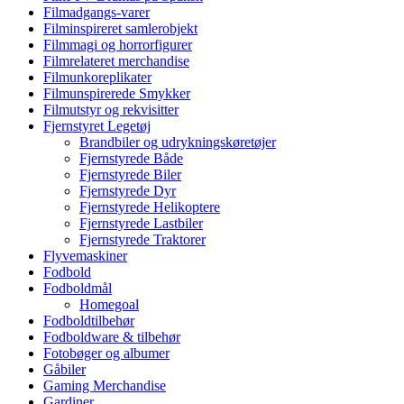
Filmadgangs-varer
Filminspireret samlerobjekt
Filmmagi og horrorfigurer
Filmrelateret merchandise
Filmunkoreplikater
Filmunspirerede Smykker
Filmutstyr og rekvisitter
Fjernstyret Legetøj
Brandbiler og udrykningskøretøjer
Fjernstyrede Både
Fjernstyrede Biler
Fjernstyrede Dyr
Fjernstyrede Helikoptere
Fjernstyrede Lastbiler
Fjernstyrede Traktorer
Flyvemaskiner
Fodbold
Fodboldmål
Homegoal
Fodboldtilbehør
Fodboldware & tilbehør
Fotobøger og albumer
Gåbiler
Gaming Merchandise
Gardiner