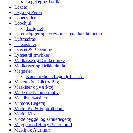
Legetæppe Trafik
Legetøj
Lego og Perler
Løbecykler
Løbehjul
To-hjulet
Lommebøger og accessories med karaktertema
Luftmadras
Luksusbiler
Lyssæt & Belysning
Lyssæt til smykker
Madkasse og Drikkedunke
Madkasser og Drikkedunke
Magneter
Konstruktions Legetøj 1 - 5 År
Makeup & Toiletry Bag
Maskiner og værktøj
Måtte med anime-motiv
Metalband-måtter
Minions Legetøj
Model Kit & Figurtilbehør
Model Kits
Modelbygge- og samlerlegetøj
Mugge med Harry Potter motif
Musik og Alarmure