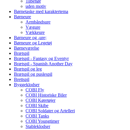
Tilbehør
uden motiv
Børnetaske med karaktertema
Børneure
Armbåndsure
Vægure
Vækkeure
Børneure og -ure;
Børneure og Legetøj
Børneværelse
Brætspil
Brætspil - Fantasy og Eventyr
Brætspil - Spanish Another Day
Brætspil og leg
Brætspil og puslespil
Brettspil
Byggeklodser
COBI Fly
COBI Historiske Biler
COBI Køretøjer
COBI Skibe
COBI Soldater og Artelleri
COBI Tanks
COBI Youngtimer
Stableklodser