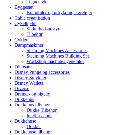
Tegnetavle
Byggesæt
Brandbiler og udrykningskøretøjer
Cable organisation
Cykelhjelm
Sikkerhedsudstyr
Tilbehør
Cykler
Dampmaskiner
Steaming Machines Accessories
Steaming Machines Building Set
Workshop machines generator
Dinosaur
Disney Punge og accessories
Disney Smykker
Disney Wallets
Diverse
Drenge- og pigetøj
Dukkehus
Dukkehus tilbehør
Dukke Tilbehør
IntetPassende
Dukkehuse
Dukker
Dukkehuse tilbehør