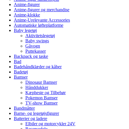
Anime-figurer
Anime-figurer og merchandise
Anime-klokke
Anime-Urelevante Accessories
Automatiske løfteplatforme
Baby legetøj
Aktivitetslegetøj
Baby swings
Gåvogn
Puttekasser
Backpack og taske
Bad
Badehåndklæder og kåber
Badetøj
Bamser
Dinosaur Bamser
Hånddukker
Kæpheste og Tilbehør
Pokemon Bamser
TV-show Bamser
Bandmåtter
Barne- og legetøjsfigurer
Batterier og ladere
Elbiler og motorcykler 24V
Reservedele