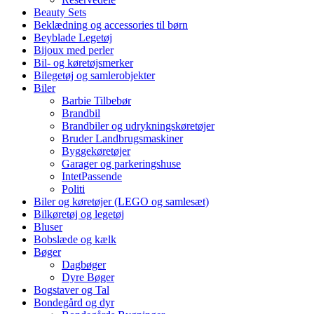
Beauty Sets
Beklædning og accessories til børn
Beyblade Legetøj
Bijoux med perler
Bil- og køretøjsmerker
Bilegetøj og samlerobjekter
Biler
Barbie Tilbebør
Brandbil
Brandbiler og udrykningskøretøjer
Bruder Landbrugsmaskiner
Byggekøretøjer
Garager og parkeringshuse
IntetPassende
Politi
Biler og køretøjer (LEGO og samlesæt)
Bilkøretøj og legetøj
Bluser
Bobslæde og kælk
Bøger
Dagbøger
Dyre Bøger
Bogstaver og Tal
Bondegård og dyr