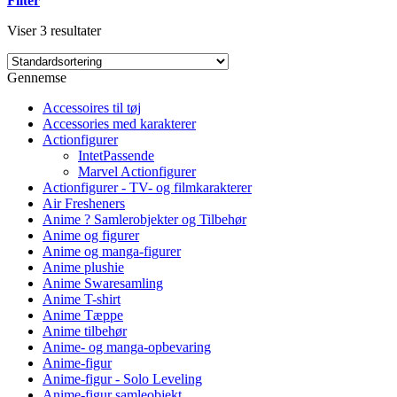
Filter
Viser 3 resultater
Gennemse
Accessoires til tøj
Accessories med karakterer
Actionfigurer
IntetPassende
Marvel Actionfigurer
Actionfigurer - TV- og filmkarakterer
Air Fresheners
Anime ? Samlerobjekter og Tilbehør
Anime og figurer
Anime og manga-figurer
Anime plushie
Anime Swaresamling
Anime T-shirt
Anime Tæppe
Anime tilbehør
Anime- og manga-opbevaring
Anime-figur
Anime-figur - Solo Leveling
Anime-figur samleobjekt