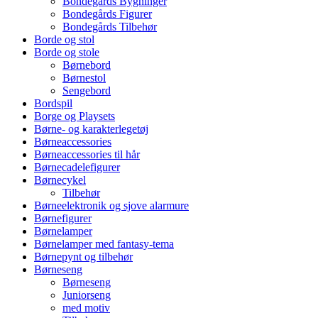
Bondegårds Bygninger
Bondegårds Figurer
Bondegårds Tilbehør
Borde og stol
Borde og stole
Børnebord
Børnestol
Sengebord
Bordspil
Borge og Playsets
Børne- og karakterlegetøj
Børneaccessories
Børneaccessories til hår
Børnecadelefigurer
Børnecykel
Tilbehør
Børneelektronik og sjove alarmure
Børnefigurer
Børnelamper
Børnelamper med fantasy-tema
Børnepynt og tilbehør
Børneseng
Børneseng
Juniorseng
med motiv