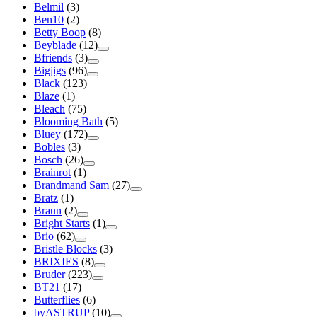
Belmil
(3)
Ben10
(2)
Betty Boop
(8)
Beyblade
(12)
Bfriends
(3)
Bigjigs
(96)
Black
(123)
Blaze
(1)
Bleach
(75)
Blooming Bath
(5)
Bluey
(172)
Bobles
(3)
Bosch
(26)
Brainrot
(1)
Brandmand Sam
(27)
Bratz
(1)
Braun
(2)
Bright Starts
(1)
Brio
(62)
Bristle Blocks
(3)
BRIXIES
(8)
Bruder
(223)
BT21
(17)
Butterflies
(6)
byASTRUP
(10)