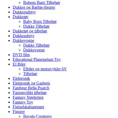
Rubens Barn Tilbehør
Dukker og Barbie-figurer
Dukkerudstyr
Dukketøj
Baby Born Tilbehør
Dukke Tilbehør
Dukketøj og tilbehør
Dukkeudstyr
Dukkevogne
Dukke Tilbehør
Dukkevogne
DVD film
Educational Planetarium Toy
El Biler
Elbiler og motorcykler 6V
Tilbehør
Elektronik
Elektronik og Gadgets
Fanfigur Bella Poarch
Fanspecifikt tilbehør
Fantasy Nøglering
Fantasy Toy
Figiselskabspenner
Figurer
Bayala Creatures