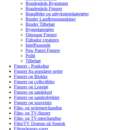
Bondegårds Bygninger
Bondegårds Figurer
Brandbiler og udrykningskøretøjer
Bruder Landbrugsmaskiner
Bruder Tilbehør
Byggekøretøjer
Dinosaur Figurer
Eldrador creatures
IntetPassende
Paw Patrol Figurer
Politi
Tilbehør
Figurer - Popkultur
Figurer fra populære serier
Figurer og Blokke
Figurer og collectibles
Figurer og Legetøj
Figurer og samlekort
Figurer og samleobjekter
Figurer og souvenirs
Film- og seriemerchandise
Film- og TV-figurer
Film- og TV-merchandise
Film/TV Dramas på Spansk
Filmadgangs-varer