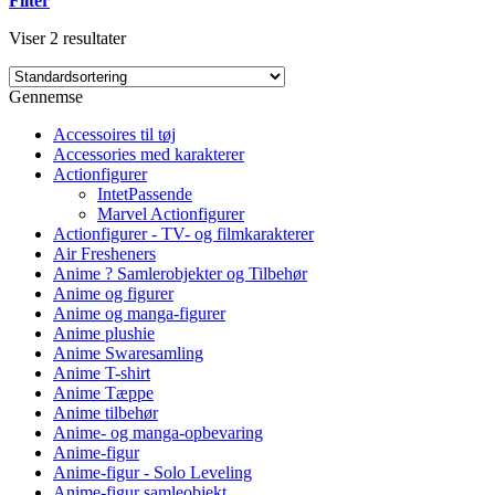
Filter
Viser 2 resultater
Gennemse
Accessoires til tøj
Accessories med karakterer
Actionfigurer
IntetPassende
Marvel Actionfigurer
Actionfigurer - TV- og filmkarakterer
Air Fresheners
Anime ? Samlerobjekter og Tilbehør
Anime og figurer
Anime og manga-figurer
Anime plushie
Anime Swaresamling
Anime T-shirt
Anime Tæppe
Anime tilbehør
Anime- og manga-opbevaring
Anime-figur
Anime-figur - Solo Leveling
Anime-figur samleobjekt