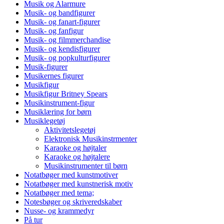
Musik og Alarmure
Musik- og bandfigurer
Musik- og fanart-figurer
Musik- og fanfigur
Musik- og filmmerchandise
Musik- og kendisfigurer
Musik- og popkulturfigurer
Musik-figurer
Musikernes figurer
Musikfigur
Musikfigur Britney Spears
Musikinstrument-figur
Musiklæring for børn
Musiklegetøj
Aktivitetslegetøj
Elektronisk Musikinstrmenter
Karaoke og højtaler
Karaoke og højtalere
Musikinstrumenter til børn
Notatbøger med kunstmotiver
Notatbøger med kunstnerisk motiv
Notatbøger med tema;
Notesbøger og skriveredskaber
Nusse- og krammedyr
På tur