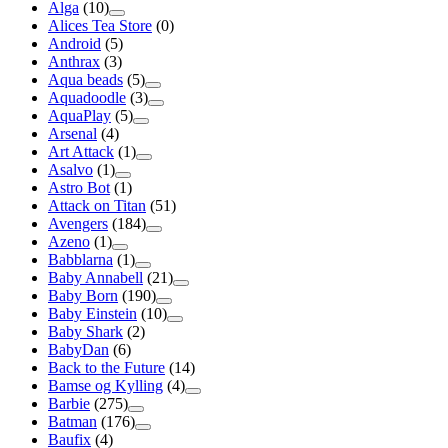
Alga
(10)
Alices Tea Store
(0)
Android
(5)
Anthrax
(3)
Aqua beads
(5)
Aquadoodle
(3)
AquaPlay
(5)
Arsenal
(4)
Art Attack
(1)
Asalvo
(1)
Astro Bot
(1)
Attack on Titan
(51)
Avengers
(184)
Azeno
(1)
Babblarna
(1)
Baby Annabell
(21)
Baby Born
(190)
Baby Einstein
(10)
Baby Shark
(2)
BabyDan
(6)
Back to the Future
(14)
Bamse og Kylling
(4)
Barbie
(275)
Batman
(176)
Baufix
(4)