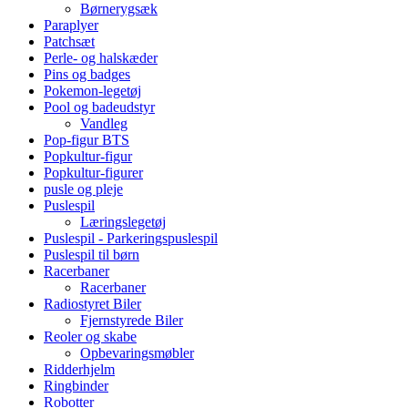
Børnerygsæk
Paraplyer
Patchsæt
Perle- og halskæder
Pins og badges
Pokemon-legetøj
Pool og badeudstyr
Vandleg
Pop-figur BTS
Popkultur-figur
Popkultur-figurer
pusle og pleje
Puslespil
Læringslegetøj
Puslespil - Parkeringspuslespil
Puslespil til børn
Racerbaner
Racerbaner
Radiostyret Biler
Fjernstyrede Biler
Reoler og skabe
Opbevaringsmøbler
Ridderhjelm
Ringbinder
Robotter