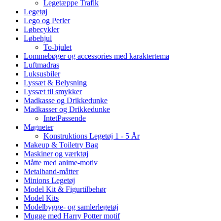
Legetæppe Trafik
Legetøj
Lego og Perler
Løbecykler
Løbehjul
To-hjulet
Lommebøger og accessories med karaktertema
Luftmadras
Luksusbiler
Lyssæt & Belysning
Lyssæt til smykker
Madkasse og Drikkedunke
Madkasser og Drikkedunke
IntetPassende
Magneter
Konstruktions Legetøj 1 - 5 År
Makeup & Toiletry Bag
Maskiner og værktøj
Måtte med anime-motiv
Metalband-måtter
Minions Legetøj
Model Kit & Figurtilbehør
Model Kits
Modelbygge- og samlerlegetøj
Mugge med Harry Potter motif