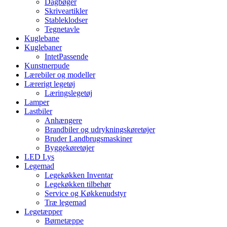
Dagbøger
Skriveartikler
Stableklodser
Tegnetavle
Kuglebane
Kuglebaner
IntetPassende
Kunstnerpude
Lærebiler og modeller
Lærerigt legetøj
Læringslegetøj
Lamper
Lastbiler
Anhængere
Brandbiler og udrykningskøretøjer
Bruder Landbrugsmaskiner
Byggekøretøjer
LED Lys
Legemad
Legekøkken Inventar
Legekøkken tilbehør
Service og Køkkenudstyr
Træ legemad
Legetæpper
Børnetæppe