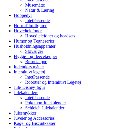
Musemåtte
Natur & Læring
Hoppedyr
IntetPassende
Horrorfilm-figurer
Hovedtelefoner
Hovedtelefoner og headsets
Humor og Tegneserier
Husholdningsapparater
Støvsuger
Hygge- og fleecetæpper
Børnetæppe
Indendørs måtter
Interaktivt legetøj
IntetPassende
Robotter og Interaktivt Legetøj
Jule-Disney-figur
Julekalendere
IntetPassende
Pokemon Julekalender
Schleich Julekalender
Julesmykker
Juveler og Accessories
Kage- og Biscuitkasser