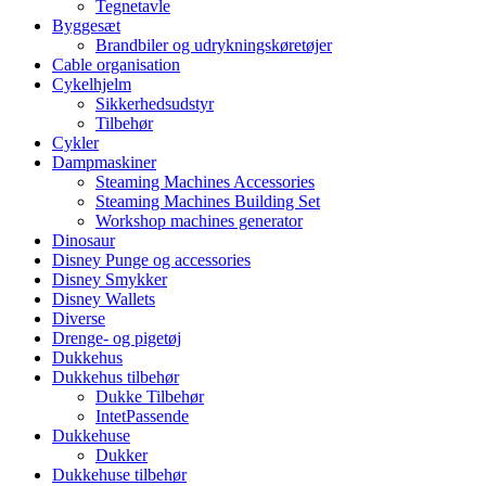
Tegnetavle
Byggesæt
Brandbiler og udrykningskøretøjer
Cable organisation
Cykelhjelm
Sikkerhedsudstyr
Tilbehør
Cykler
Dampmaskiner
Steaming Machines Accessories
Steaming Machines Building Set
Workshop machines generator
Dinosaur
Disney Punge og accessories
Disney Smykker
Disney Wallets
Diverse
Drenge- og pigetøj
Dukkehus
Dukkehus tilbehør
Dukke Tilbehør
IntetPassende
Dukkehuse
Dukker
Dukkehuse tilbehør