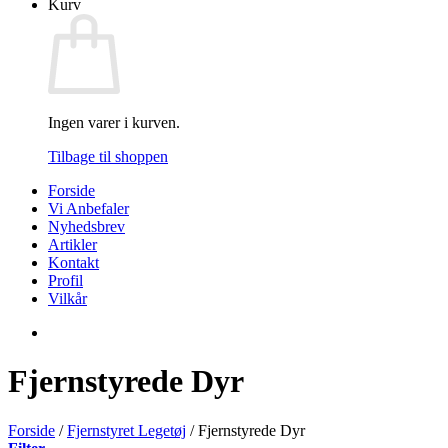
Kurv
Ingen varer i kurven.
Tilbage til shoppen
Forside
Vi Anbefaler
Nyhedsbrev
Artikler
Kontakt
Profil
Vilkår
Fjernstyrede Dyr
Forside
/
Fjernstyret Legetøj
/
Fjernstyrede Dyr