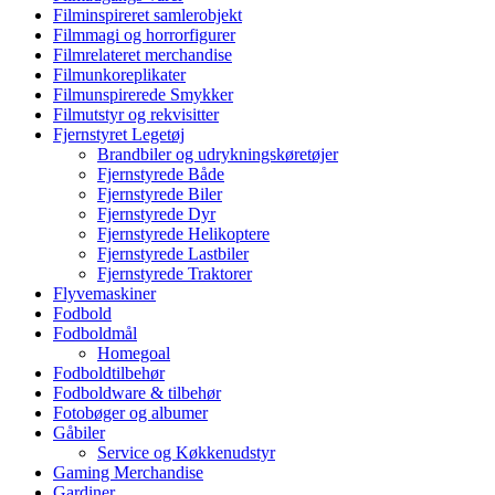
Filminspireret samlerobjekt
Filmmagi og horrorfigurer
Filmrelateret merchandise
Filmunkoreplikater
Filmunspirerede Smykker
Filmutstyr og rekvisitter
Fjernstyret Legetøj
Brandbiler og udrykningskøretøjer
Fjernstyrede Både
Fjernstyrede Biler
Fjernstyrede Dyr
Fjernstyrede Helikoptere
Fjernstyrede Lastbiler
Fjernstyrede Traktorer
Flyvemaskiner
Fodbold
Fodboldmål
Homegoal
Fodboldtilbehør
Fodboldware & tilbehør
Fotobøger og albumer
Gåbiler
Service og Køkkenudstyr
Gaming Merchandise
Gardiner