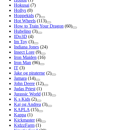
Hokusai
(7)
Hollys
(0)
Hoppekids
(7)
Hot Wheels
(113)
How to Train Your Dragon
(60)
Hubelino
(3)
IDo3D
(4)
Im Toy
(3)
Indiana Jones
(24)
Insect Lore
(9)
Iron Maiden
(16)
Iron Man
(96)
IT
(3)
Jake og piraterne
(2)
Jamara
(14)
John Deere
(12)
Judas Priest
(1)
Jurassic World
(113)
K s Kids
(2)
Kaj og Andrea
(3)
KAPLA
(15)
Kappa
(1)
Kickmaster
(4)
KidzzFarm
(1)