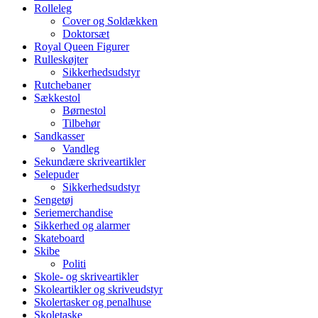
Rolleleg
Cover og Soldækken
Doktorsæt
Royal Queen Figurer
Rulleskøjter
Sikkerhedsudstyr
Rutchebaner
Sækkestol
Børnestol
Tilbehør
Sandkasser
Vandleg
Sekundære skriveartikler
Selepuder
Sikkerhedsudstyr
Sengetøj
Seriemerchandise
Sikkerhed og alarmer
Skateboard
Skibe
Politi
Skole- og skriveartikler
Skoleartikler og skriveudstyr
Skolertasker og penalhuse
Skoletaske