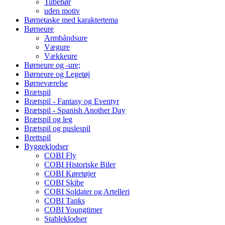
Tilbehør
uden motiv
Børnetaske med karaktertema
Børneure
Armbåndsure
Vægure
Vækkeure
Børneure og -ure;
Børneure og Legetøj
Børneværelse
Brætspil
Brætspil - Fantasy og Eventyr
Brætspil - Spanish Another Day
Brætspil og leg
Brætspil og puslespil
Brettspil
Byggeklodser
COBI Fly
COBI Historiske Biler
COBI Køretøjer
COBI Skibe
COBI Soldater og Artelleri
COBI Tanks
COBI Youngtimer
Stableklodser