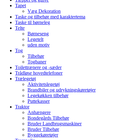
Tapet
Væg Dekoration
Taske og tilbehør med karaktertema
Taske til børneleg
Telte
Børneseng
Legetelt
uden motiv
Tog
Tilbehør
Togbaner
Toilettrænere og -sæder
Trådløse hovedtelefoner
Trælegetøj
Aktivitetslegetøj
Brandbiler og udrykningskøretøjer
Legekøkken tilbehør
Puttekasser
Traktor
Anhængere
Bondegårds Tilbehør
Bruder Landbrugsmaskiner
Bruder Tilbehør
Byggekøretøjer