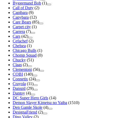
Byggemand Bob
(1)
Call of Duty
(2)
Capibara
(9)
Capybara
(12)
Care Bears
(85)
Carpet city
(1)
Carrera
(7)
Cars
(42)
Cefachef
(2)
Chelsea
(1)
Chicago Bulls
(1)
Chomp Squad
(0)
Chucky
(51)
Claas
(2)
Clementoni
(56)
COBI
(140)
Connetix
(24)
Crayola
(11)
Danspil
(29)
Dantoy
(4)
DC Super Hero Girls
(14)
Demon Slayer Kimetsu no Yaiba
(1510)
Den Gamle Skole
(4)
DesignaFriend
(2)
Dino Valley
(2)