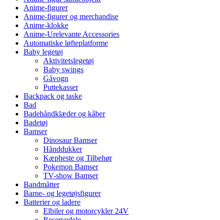
Anime-figurer
Anime-figurer og merchandise
Anime-klokke
Anime-Urelevante Accessories
Automatiske løfteplatforme
Baby legetøj
Aktivitetslegetøj
Baby swings
Gåvogn
Puttekasser
Backpack og taske
Bad
Badehåndklæder og kåber
Badetøj
Bamser
Dinosaur Bamser
Hånddukker
Kæpheste og Tilbehør
Pokemon Bamser
TV-show Bamser
Bandmåtter
Barne- og legetøjsfigurer
Batterier og ladere
Elbiler og motorcykler 24V
Reservedele