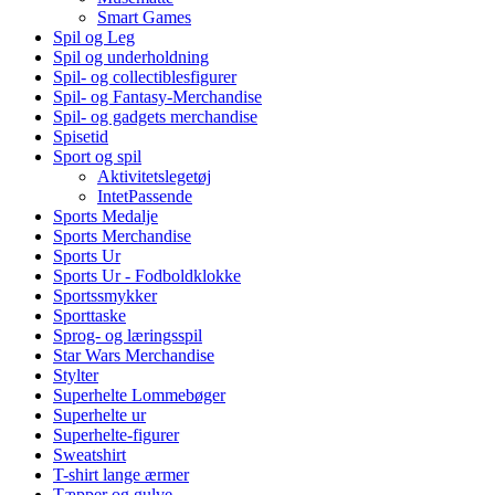
Smart Games
Spil og Leg
Spil og underholdning
Spil- og collectiblesfigurer
Spil- og Fantasy-Merchandise
Spil- og gadgets merchandise
Spisetid
Sport og spil
Aktivitetslegetøj
IntetPassende
Sports Medalje
Sports Merchandise
Sports Ur
Sports Ur - Fodboldklokke
Sportssmykker
Sporttaske
Sprog- og læringsspil
Star Wars Merchandise
Stylter
Superhelte Lommebøger
Superhelte ur
Superhelte-figurer
Sweatshirt
T-shirt lange ærmer
Tæpper og gulve