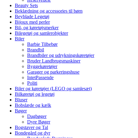
Beauty Sets
Beklædning og accessories til børn
Beyblade Legetøj
Bijoux med perler
Bil- og køretøjsmerker
Bilegetøj og samlerobjekter
Biler
Barbie Tilbebør
Brandbil
Brandbiler og udrykningskøretøjer
Bruder Landbrugsmaskiner
Byggekøretøjer
Garager og parkeringshuse
IntetPassende
Politi
Biler og køretøjer (LEGO og samlesæt)
Bilkøretøj og legetøj
Bluser
Bobslæde og kælk
Bøger
Dagbøger
Dyre Bøger
Bogstaver og Tal
Bondegård og dyr