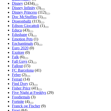
Disney
(2434)
Disney Infinity
(3)
Disney Princess
(112)
Doc McStuffins
(1)
Dragonballz
(113)
Edison Giocattoli
(1)
Educa
(43)
Edushape
(3)
Emotion Pets
(1)
Enchantimals
(5)
Euro 2020
(0)
Explore
(0)
Falk
(6)
Fall Guys
(2)
Fallout
(15)
FC Barcelona
(41)
Feber
(2)
Ferrari
(14)
Find Dory
(2)
Fisher Price
(41)
Five Night at Freddys
(29)
Foodiemals
(3)
Fortnite
(4)
Franck og Fischer
(9)
Frost
(84)