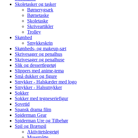
Skoletasker og tasker
Børnerygsæk
Børnetaske
Skoletaske
Skriveartikler
Trolley
Skønhed
Smykkeskrin
Skønheds- og makeup-sæt
Skrivesager og penalhus
Skrivesager og penalhuse
Slik og dessertlegetøj
Slippers med anime-tema
Små dukker og figure
Smykker - Halskæder med logo
Smykker - Halssmykker
Sokker
Sokker med tegneseriefigur
Sovetid
Spansk drama film
Spiderman Gear
Spiderman Ure og Tilbehør
Spil og Brætspil
Aktivitetslegetøj
Musemåtte