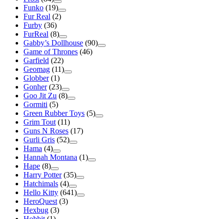
Funko
(19)
Fur Real
(2)
Furby
(36)
FurReal
(8)
Gabby’s Dollhouse
(90)
Game of Thrones
(46)
Garfield
(22)
Geomag
(11)
Globber
(1)
Gonher
(23)
Goo Jit Zu
(8)
Gormiti
(5)
Green Rubber Toys
(5)
Grim Tout
(11)
Guns N Roses
(17)
Gurli Gris
(52)
Hama
(4)
Hannah Montana
(1)
Hape
(8)
Harry Potter
(35)
Hatchimals
(4)
Hello Kitty
(641)
HeroQuest
(3)
Hexbug
(3)
Hobbit
(1)