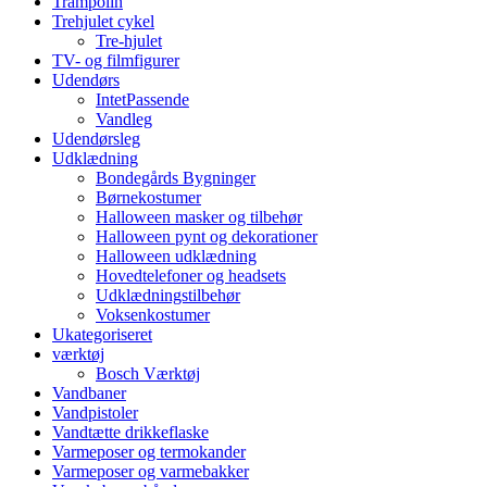
Trampolin
Trehjulet cykel
Tre-hjulet
TV- og filmfigurer
Udendørs
IntetPassende
Vandleg
Udendørsleg
Udklædning
Bondegårds Bygninger
Børnekostumer
Halloween masker og tilbehør
Halloween pynt og dekorationer
Halloween udklædning
Hovedtelefoner og headsets
Udklædningstilbehør
Voksenkostumer
Ukategoriseret
værktøj
Bosch Værktøj
Vandbaner
Vandpistoler
Vandtætte drikkeflaske
Varmeposer og termokander
Varmeposer og varmebakker