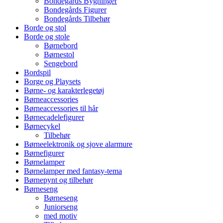
Bondegårds Bygninger
Bondegårds Figurer
Bondegårds Tilbehør
Borde og stol
Borde og stole
Børnebord
Børnestol
Sengebord
Bordspil
Borge og Playsets
Børne- og karakterlegetøj
Børneaccessories
Børneaccessories til hår
Børnecadelefigurer
Børnecykel
Tilbehør
Børneelektronik og sjove alarmure
Børnefigurer
Børnelamper
Børnelamper med fantasy-tema
Børnepynt og tilbehør
Børneseng
Børneseng
Juniorseng
med motiv