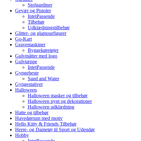
Stofgardiner
Gevær og Pistoler
IntetPassende
Tilbehør
Udklædningstilbehør
Glitter- og glamourfigurer
Go-Kart
Gravemaskiner
Byggekøretøjer
Gulvmåtter med logo
Gulvtæppe
IntetPassende
Gyngeheste
Sand and Water
Gyngestativer
Halloween
Halloween masker og tilbehør
Halloween pynt og dekorationer
Halloween udklædning
Hatte og tilbehør
Havedørrum med motiv
Hello Kitty & Friends Tilbehør
Herre- og Dametøj til Sport og Udendør
Hobby
IntetPassende