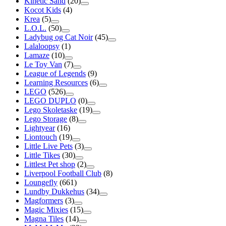
Kinetic Sand
(20)
Kocot Kids
(4)
Krea
(5)
L.O.L.
(50)
Ladybug og Cat Noir
(45)
Lalaloopsy
(1)
Lamaze
(10)
Le Toy Van
(7)
League of Legends
(9)
Learning Resources
(6)
LEGO
(526)
LEGO DUPLO
(0)
Lego Skoletaske
(19)
Lego Storage
(8)
Lightyear
(16)
Liontouch
(19)
Little Live Pets
(3)
Little Tikes
(30)
Littlest Pet shop
(2)
Liverpool Football Club
(8)
Loungefly
(661)
Lundby Dukkehus
(34)
Magformers
(3)
Magic Mixies
(15)
Magna Tiles
(14)