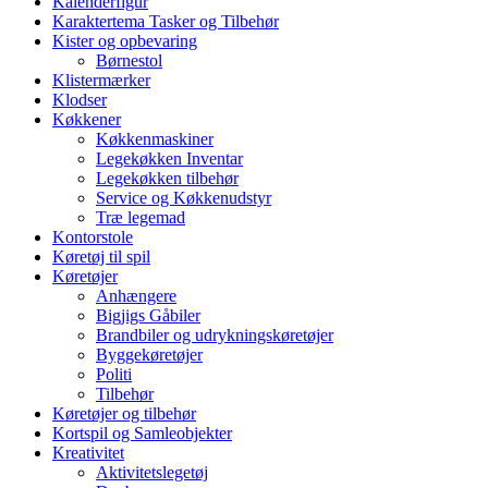
Kalenderfigur
Karaktertema Tasker og Tilbehør
Kister og opbevaring
Børnestol
Klistermærker
Klodser
Køkkener
Køkkenmaskiner
Legekøkken Inventar
Legekøkken tilbehør
Service og Køkkenudstyr
Træ legemad
Kontorstole
Køretøj til spil
Køretøjer
Anhængere
Bigjigs Gåbiler
Brandbiler og udrykningskøretøjer
Byggekøretøjer
Politi
Tilbehør
Køretøjer og tilbehør
Kortspil og Samleobjekter
Kreativitet
Aktivitetslegetøj