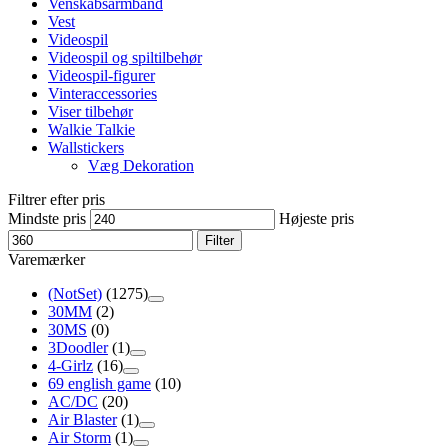
Venskabsarmbånd
Vest
Videospil
Videospil og spiltilbehør
Videospil-figurer
Vinteraccessories
Viser tilbehør
Walkie Talkie
Wallstickers
Væg Dekoration
Filtrer efter pris
Mindste pris
Højeste pris
Filter
Varemærker
(NotSet)
(1275)
30MM
(2)
30MS
(0)
3Doodler
(1)
4-Girlz
(16)
69 english game
(10)
AC/DC
(20)
Air Blaster
(1)
Air Storm
(1)