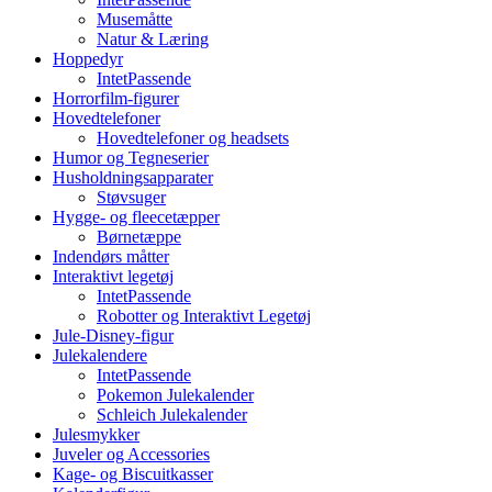
Musemåtte
Natur & Læring
Hoppedyr
IntetPassende
Horrorfilm-figurer
Hovedtelefoner
Hovedtelefoner og headsets
Humor og Tegneserier
Husholdningsapparater
Støvsuger
Hygge- og fleecetæpper
Børnetæppe
Indendørs måtter
Interaktivt legetøj
IntetPassende
Robotter og Interaktivt Legetøj
Jule-Disney-figur
Julekalendere
IntetPassende
Pokemon Julekalender
Schleich Julekalender
Julesmykker
Juveler og Accessories
Kage- og Biscuitkasser