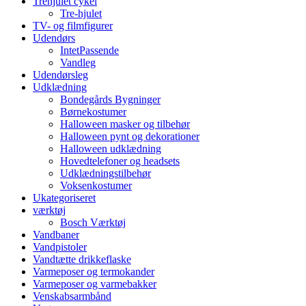
Trehjulet cykel
Tre-hjulet
TV- og filmfigurer
Udendørs
IntetPassende
Vandleg
Udendørsleg
Udklædning
Bondegårds Bygninger
Børnekostumer
Halloween masker og tilbehør
Halloween pynt og dekorationer
Halloween udklædning
Hovedtelefoner og headsets
Udklædningstilbehør
Voksenkostumer
Ukategoriseret
værktøj
Bosch Værktøj
Vandbaner
Vandpistoler
Vandtætte drikkeflaske
Varmeposer og termokander
Varmeposer og varmebakker
Venskabsarmbånd