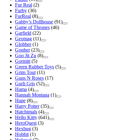
Fur Real
(2)
Furby
(36)
FurReal
(8)
Gabby’s Dollhouse
(91)
Game of Thrones
(46)
Garfield
(22)
Geomag
(11)
Globber
(1)
Gonher
(23)
Goo Jit Zu
(8)
Gormiti
(5)
Green Rubber Toys
(5)
Grim Tout
(11)
Guns N Roses
(17)
Gurli Gris
(52)
Hama
(4)
Hannah Montana
(1)
Hape
(8)
Harry Potter
(35)
Hatchimals
(4)
Hello Kitty
(641)
HeroQuest
(3)
Hexbug
(3)
Hobbit
(1)
Hokusai
(7)