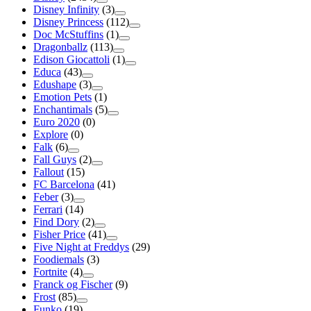
Disney Infinity
(3)
Disney Princess
(112)
Doc McStuffins
(1)
Dragonballz
(113)
Edison Giocattoli
(1)
Educa
(43)
Edushape
(3)
Emotion Pets
(1)
Enchantimals
(5)
Euro 2020
(0)
Explore
(0)
Falk
(6)
Fall Guys
(2)
Fallout
(15)
FC Barcelona
(41)
Feber
(3)
Ferrari
(14)
Find Dory
(2)
Fisher Price
(41)
Five Night at Freddys
(29)
Foodiemals
(3)
Fortnite
(4)
Franck og Fischer
(9)
Frost
(85)
Funko
(19)