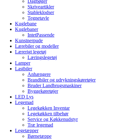
Dagbøger
Skriveartikler
Stableklodser
Tegnetavle
Kuglebane
Kuglebaner
IntetPassende
Kunstnerpude
Lærebiler og modeller
Lærerigt legetøj
Læringslegetøj
Lamper
Lastbiler
Anhængere
Brandbiler og udrykningskøretøjer
Bruder Landbrugsmaskiner
Byggekøretøjer
LED Lys
Legemad
Legekøkken Inventar
Legekøkken tilbehør
Service og Køkkenudstyr
Træ legemad
Legetæpper
Børnetæppe