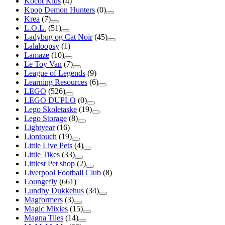
Kocot Kids
(4)
Kpop Demon Hunters
(0)
Krea
(7)
L.O.L.
(51)
Ladybug og Cat Noir
(45)
Lalaloopsy
(1)
Lamaze
(10)
Le Toy Van
(7)
League of Legends
(9)
Learning Resources
(6)
LEGO
(526)
LEGO DUPLO
(0)
Lego Skoletaske
(19)
Lego Storage
(8)
Lightyear
(16)
Liontouch
(19)
Little Live Pets
(4)
Little Tikes
(33)
Littlest Pet shop
(2)
Liverpool Football Club
(8)
Loungefly
(661)
Lundby Dukkehus
(34)
Magformers
(3)
Magic Mixies
(15)
Magna Tiles
(14)