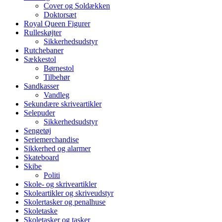
Cover og Soldækken
Doktorsæt
Royal Queen Figurer
Rulleskøjter
Sikkerhedsudstyr
Rutchebaner
Sækkestol
Børnestol
Tilbehør
Sandkasser
Vandleg
Sekundære skriveartikler
Selepuder
Sikkerhedsudstyr
Sengetøj
Seriemerchandise
Sikkerhed og alarmer
Skateboard
Skibe
Politi
Skole- og skriveartikler
Skoleartikler og skriveudstyr
Skolertasker og penalhuse
Skoletaske
Skoletasker og tasker