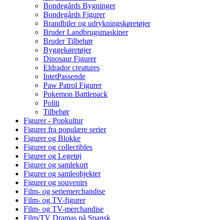
Bondegårds Bygninger
Bondegårds Figurer
Brandbiler og udrykningskøretøjer
Bruder Landbrugsmaskiner
Bruder Tilbehør
Byggekøretøjer
Dinosaur Figurer
Eldrador creatures
IntetPassende
Paw Patrol Figurer
Pokemon Battlepack
Politi
Tilbehør
Figurer - Popkultur
Figurer fra populære serier
Figurer og Blokke
Figurer og collectibles
Figurer og Legetøj
Figurer og samlekort
Figurer og samleobjekter
Figurer og souvenirs
Film- og seriemerchandise
Film- og TV-figurer
Film- og TV-merchandise
Film/TV Dramas på Spansk