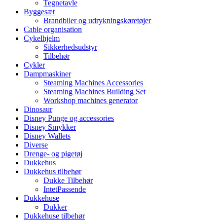
Tegnetavle
Byggesæt
Brandbiler og udrykningskøretøjer
Cable organisation
Cykelhjelm
Sikkerhedsudstyr
Tilbehør
Cykler
Dampmaskiner
Steaming Machines Accessories
Steaming Machines Building Set
Workshop machines generator
Dinosaur
Disney Punge og accessories
Disney Smykker
Disney Wallets
Diverse
Drenge- og pigetøj
Dukkehus
Dukkehus tilbehør
Dukke Tilbehør
IntetPassende
Dukkehuse
Dukker
Dukkehuse tilbehør