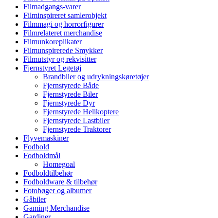
Filmadgangs-varer
Filminspireret samlerobjekt
Filmmagi og horrorfigurer
Filmrelateret merchandise
Filmunkoreplikater
Filmunspirerede Smykker
Filmutstyr og rekvisitter
Fjernstyret Legetøj
Brandbiler og udrykningskøretøjer
Fjernstyrede Både
Fjernstyrede Biler
Fjernstyrede Dyr
Fjernstyrede Helikoptere
Fjernstyrede Lastbiler
Fjernstyrede Traktorer
Flyvemaskiner
Fodbold
Fodboldmål
Homegoal
Fodboldtilbehør
Fodboldware & tilbehør
Fotobøger og albumer
Gåbiler
Gaming Merchandise
Gardiner