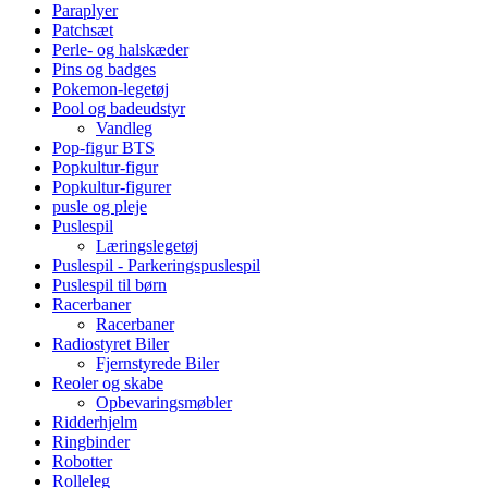
Paraplyer
Patchsæt
Perle- og halskæder
Pins og badges
Pokemon-legetøj
Pool og badeudstyr
Vandleg
Pop-figur BTS
Popkultur-figur
Popkultur-figurer
pusle og pleje
Puslespil
Læringslegetøj
Puslespil - Parkeringspuslespil
Puslespil til børn
Racerbaner
Racerbaner
Radiostyret Biler
Fjernstyrede Biler
Reoler og skabe
Opbevaringsmøbler
Ridderhjelm
Ringbinder
Robotter
Rolleleg