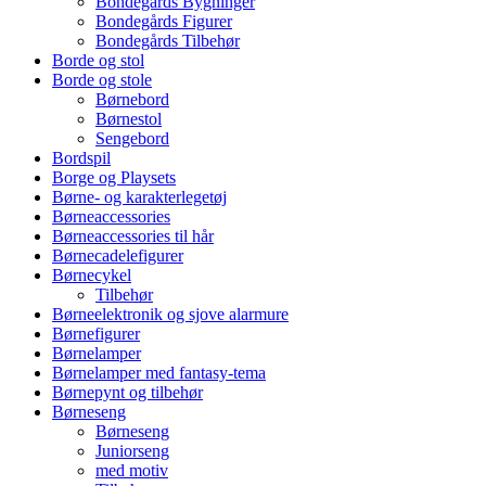
Bondegårds Bygninger
Bondegårds Figurer
Bondegårds Tilbehør
Borde og stol
Borde og stole
Børnebord
Børnestol
Sengebord
Bordspil
Borge og Playsets
Børne- og karakterlegetøj
Børneaccessories
Børneaccessories til hår
Børnecadelefigurer
Børnecykel
Tilbehør
Børneelektronik og sjove alarmure
Børnefigurer
Børnelamper
Børnelamper med fantasy-tema
Børnepynt og tilbehør
Børneseng
Børneseng
Juniorseng
med motiv