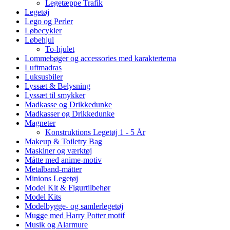
Legetæppe Trafik
Legetøj
Lego og Perler
Løbecykler
Løbehjul
To-hjulet
Lommebøger og accessories med karaktertema
Luftmadras
Luksusbiler
Lyssæt & Belysning
Lyssæt til smykker
Madkasse og Drikkedunke
Madkasser og Drikkedunke
Magneter
Konstruktions Legetøj 1 - 5 År
Makeup & Toiletry Bag
Maskiner og værktøj
Måtte med anime-motiv
Metalband-måtter
Minions Legetøj
Model Kit & Figurtilbehør
Model Kits
Modelbygge- og samlerlegetøj
Mugge med Harry Potter motif
Musik og Alarmure