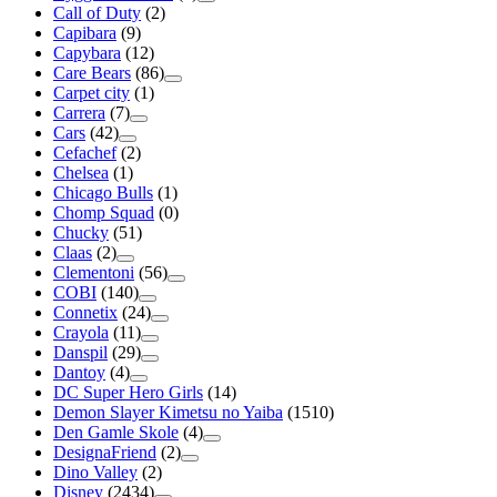
Call of Duty
(2)
Capibara
(9)
Capybara
(12)
Care Bears
(86)
Carpet city
(1)
Carrera
(7)
Cars
(42)
Cefachef
(2)
Chelsea
(1)
Chicago Bulls
(1)
Chomp Squad
(0)
Chucky
(51)
Claas
(2)
Clementoni
(56)
COBI
(140)
Connetix
(24)
Crayola
(11)
Danspil
(29)
Dantoy
(4)
DC Super Hero Girls
(14)
Demon Slayer Kimetsu no Yaiba
(1510)
Den Gamle Skole
(4)
DesignaFriend
(2)
Dino Valley
(2)
Disney
(2434)