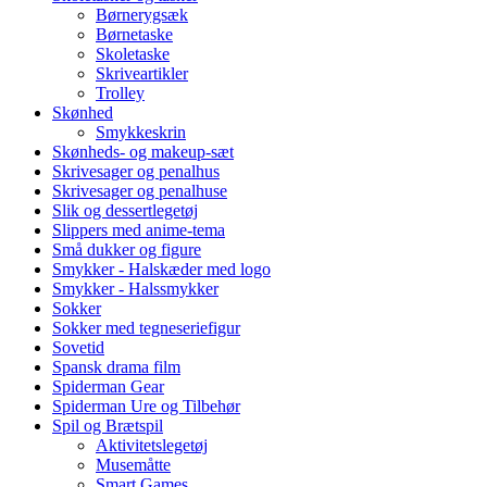
Børnerygsæk
Børnetaske
Skoletaske
Skriveartikler
Trolley
Skønhed
Smykkeskrin
Skønheds- og makeup-sæt
Skrivesager og penalhus
Skrivesager og penalhuse
Slik og dessertlegetøj
Slippers med anime-tema
Små dukker og figure
Smykker - Halskæder med logo
Smykker - Halssmykker
Sokker
Sokker med tegneseriefigur
Sovetid
Spansk drama film
Spiderman Gear
Spiderman Ure og Tilbehør
Spil og Brætspil
Aktivitetslegetøj
Musemåtte
Smart Games