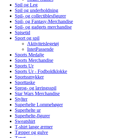
Spil og Leg
Spil og underholdning
Spil- og collectiblesfigurer
Spil- og Fantasy-Merchandise
Spil- og gadgets merchandise
Spisetid
Sport og spil
Aktivitetslegetøj
IntetPassende
Sports Medalje
Sports Merchandise
Sports Ur
Sports Ur - Fodboldklokke
Sportssmykker
Sporttaske
Sprog- og læringsspil
Star Wars Merchandise
Stylter
Superhelte Lommebøger
Superhelte ur
Superhelte-figurer
Sweatshirt
T-shirt lange ærmer
Tæpper og gulve
Tapet