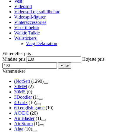
Vest
Videospil
Videospil og spiltilbehør
Videospil-figurer
Vinteraccessories
Viser tilbehør
Walkie Talkie
Wallstickers
Væg Dekoration
Filtrer efter pris
Mindste pris
Højeste pris
Filter
Varemærker
(NotSet)
(1290)
30MM
(2)
30MS
(0)
3Doodler
(1)
4-Girlz
(16)
69 english game
(10)
AC/DC
(20)
Air Blaster
(1)
Air Storm
(1)
Alga
(10)