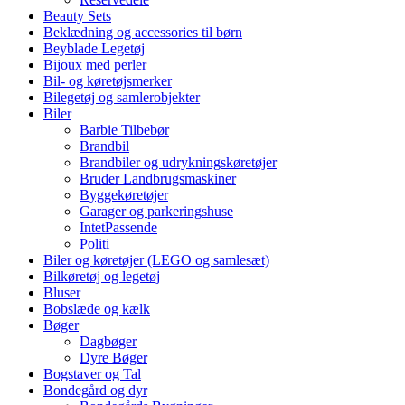
Beauty Sets
Beklædning og accessories til børn
Beyblade Legetøj
Bijoux med perler
Bil- og køretøjsmerker
Bilegetøj og samlerobjekter
Biler
Barbie Tilbebør
Brandbil
Brandbiler og udrykningskøretøjer
Bruder Landbrugsmaskiner
Byggekøretøjer
Garager og parkeringshuse
IntetPassende
Politi
Biler og køretøjer (LEGO og samlesæt)
Bilkøretøj og legetøj
Bluser
Bobslæde og kælk
Bøger
Dagbøger
Dyre Bøger
Bogstaver og Tal
Bondegård og dyr