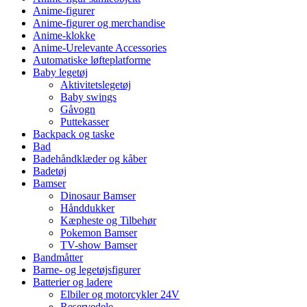
Anime-figurer
Anime-figurer og merchandise
Anime-klokke
Anime-Urelevante Accessories
Automatiske løfteplatforme
Baby legetøj
Aktivitetslegetøj
Baby swings
Gåvogn
Puttekasser
Backpack og taske
Bad
Badehåndklæder og kåber
Badetøj
Bamser
Dinosaur Bamser
Hånddukker
Kæpheste og Tilbehør
Pokemon Bamser
TV-show Bamser
Bandmåtter
Barne- og legetøjsfigurer
Batterier og ladere
Elbiler og motorcykler 24V
Reservedele