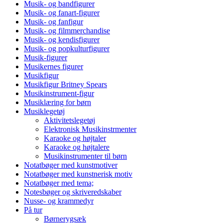
Musik- og bandfigurer
Musik- og fanart-figurer
Musik- og fanfigur
Musik- og filmmerchandise
Musik- og kendisfigurer
Musik- og popkulturfigurer
Musik-figurer
Musikernes figurer
Musikfigur
Musikfigur Britney Spears
Musikinstrument-figur
Musiklæring for børn
Musiklegetøj
Aktivitetslegetøj
Elektronisk Musikinstrmenter
Karaoke og højtaler
Karaoke og højtalere
Musikinstrumenter til børn
Notatbøger med kunstmotiver
Notatbøger med kunstnerisk motiv
Notatbøger med tema;
Notesbøger og skriveredskaber
Nusse- og krammedyr
På tur
Børnerygsæk