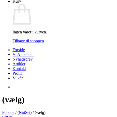
Kurv
Ingen varer i kurven.
Tilbage til shoppen
Forside
Vi Anbefaler
Nyhedsbrev
Artikler
Kontakt
Profil
Vilkår
(vælg)
Forside
/
(NotSet)
/
(vælg)