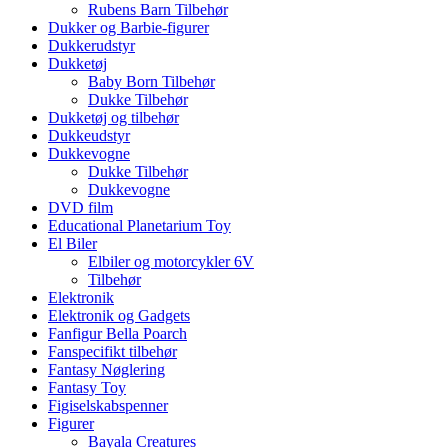
Rubens Barn Tilbehør
Dukker og Barbie-figurer
Dukkerudstyr
Dukketøj
Baby Born Tilbehør
Dukke Tilbehør
Dukketøj og tilbehør
Dukkeudstyr
Dukkevogne
Dukke Tilbehør
Dukkevogne
DVD film
Educational Planetarium Toy
El Biler
Elbiler og motorcykler 6V
Tilbehør
Elektronik
Elektronik og Gadgets
Fanfigur Bella Poarch
Fanspecifikt tilbehør
Fantasy Nøglering
Fantasy Toy
Figiselskabspenner
Figurer
Bayala Creatures