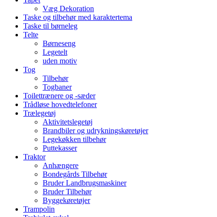
Væg Dekoration
Taske og tilbehør med karaktertema
Taske til børneleg
Telte
Børneseng
Legetelt
uden motiv
Tog
Tilbehør
Togbaner
Toilettrænere og -sæder
Trådløse hovedtelefoner
Trælegetøj
Aktivitetslegetøj
Brandbiler og udrykningskøretøjer
Legekøkken tilbehør
Puttekasser
Traktor
Anhængere
Bondegårds Tilbehør
Bruder Landbrugsmaskiner
Bruder Tilbehør
Byggekøretøjer
Trampolin