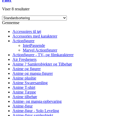
Filter
Viser 8 resultater
Gennemse
Accessoires til tøj
Accessories med karakterer
Actionfigurer
IntetPassende
Marvel Actionfigurer
Actionfigurer - TV- og filmkarakterer
Air Fresheners
Anime ? Samlerobjekter og Tilbehør
Anime og figurer
Anime og manga-figurer
Anime plushie
Anime Swaresamling
Anime T-shirt
Anime Tæppe
Anime tilbehør
Anime- og manga-opbevaring
Anime-figur
Anime-figur - Solo Leveling
Anime-figur samleobjekt