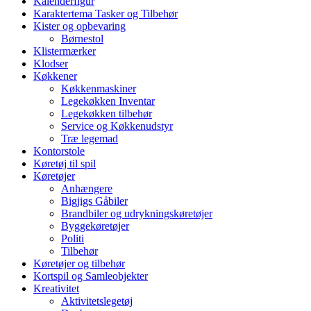
Kalenderfigur
Karaktertema Tasker og Tilbehør
Kister og opbevaring
Børnestol
Klistermærker
Klodser
Køkkener
Køkkenmaskiner
Legekøkken Inventar
Legekøkken tilbehør
Service og Køkkenudstyr
Træ legemad
Kontorstole
Køretøj til spil
Køretøjer
Anhængere
Bigjigs Gåbiler
Brandbiler og udrykningskøretøjer
Byggekøretøjer
Politi
Tilbehør
Køretøjer og tilbehør
Kortspil og Samleobjekter
Kreativitet
Aktivitetslegetøj