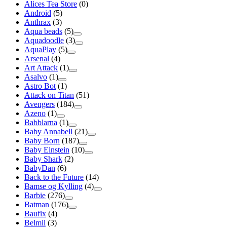
Alices Tea Store
(0)
Android
(5)
Anthrax
(3)
Aqua beads
(5)
Aquadoodle
(3)
AquaPlay
(5)
Arsenal
(4)
Art Attack
(1)
Asalvo
(1)
Astro Bot
(1)
Attack on Titan
(51)
Avengers
(184)
Azeno
(1)
Babblarna
(1)
Baby Annabell
(21)
Baby Born
(187)
Baby Einstein
(10)
Baby Shark
(2)
BabyDan
(6)
Back to the Future
(14)
Bamse og Kylling
(4)
Barbie
(276)
Batman
(176)
Baufix
(4)
Belmil
(3)