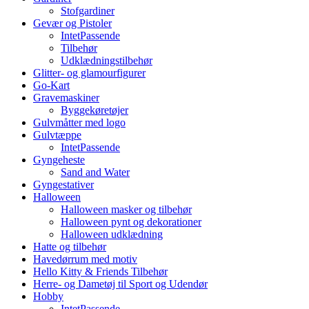
Stofgardiner
Gevær og Pistoler
IntetPassende
Tilbehør
Udklædningstilbehør
Glitter- og glamourfigurer
Go-Kart
Gravemaskiner
Byggekøretøjer
Gulvmåtter med logo
Gulvtæppe
IntetPassende
Gyngeheste
Sand and Water
Gyngestativer
Halloween
Halloween masker og tilbehør
Halloween pynt og dekorationer
Halloween udklædning
Hatte og tilbehør
Havedørrum med motiv
Hello Kitty & Friends Tilbehør
Herre- og Dametøj til Sport og Udendør
Hobby
IntetPassende