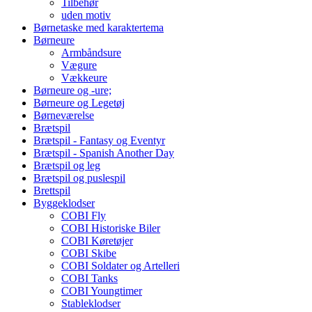
Tilbehør
uden motiv
Børnetaske med karaktertema
Børneure
Armbåndsure
Vægure
Vækkeure
Børneure og -ure;
Børneure og Legetøj
Børneværelse
Brætspil
Brætspil - Fantasy og Eventyr
Brætspil - Spanish Another Day
Brætspil og leg
Brætspil og puslespil
Brettspil
Byggeklodser
COBI Fly
COBI Historiske Biler
COBI Køretøjer
COBI Skibe
COBI Soldater og Artelleri
COBI Tanks
COBI Youngtimer
Stableklodser