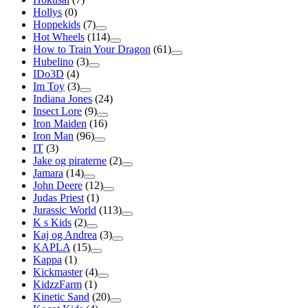
Hollys
(0)
Hoppekids
(7)
Hot Wheels
(114)
How to Train Your Dragon
(61)
Hubelino
(3)
IDo3D
(4)
Im Toy
(3)
Indiana Jones
(24)
Insect Lore
(9)
Iron Maiden
(16)
Iron Man
(96)
IT
(3)
Jake og piraterne
(2)
Jamara
(14)
John Deere
(12)
Judas Priest
(1)
Jurassic World
(113)
K s Kids
(2)
Kaj og Andrea
(3)
KAPLA
(15)
Kappa
(1)
Kickmaster
(4)
KidzzFarm
(1)
Kinetic Sand
(20)