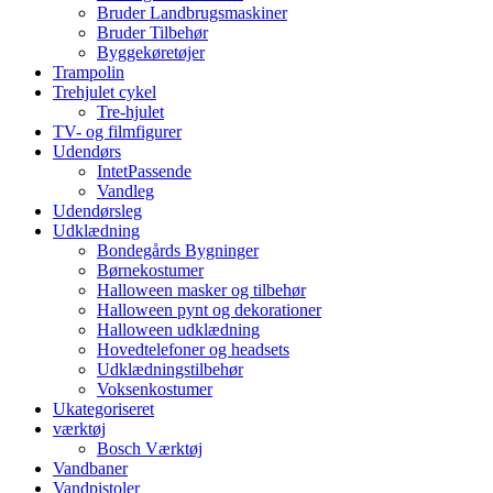
Bruder Landbrugsmaskiner
Bruder Tilbehør
Byggekøretøjer
Trampolin
Trehjulet cykel
Tre-hjulet
TV- og filmfigurer
Udendørs
IntetPassende
Vandleg
Udendørsleg
Udklædning
Bondegårds Bygninger
Børnekostumer
Halloween masker og tilbehør
Halloween pynt og dekorationer
Halloween udklædning
Hovedtelefoner og headsets
Udklædningstilbehør
Voksenkostumer
Ukategoriseret
værktøj
Bosch Værktøj
Vandbaner
Vandpistoler