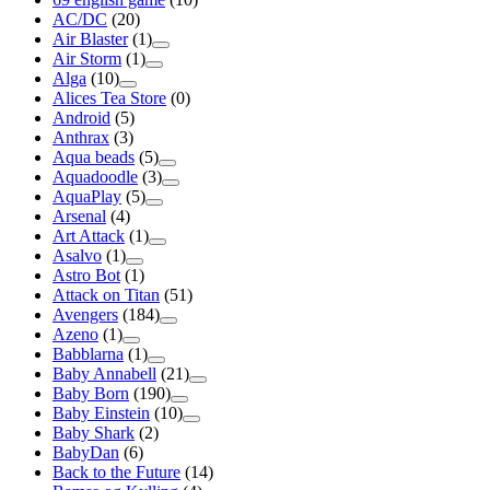
AC/DC
(20)
Air Blaster
(1)
Air Storm
(1)
Alga
(10)
Alices Tea Store
(0)
Android
(5)
Anthrax
(3)
Aqua beads
(5)
Aquadoodle
(3)
AquaPlay
(5)
Arsenal
(4)
Art Attack
(1)
Asalvo
(1)
Astro Bot
(1)
Attack on Titan
(51)
Avengers
(184)
Azeno
(1)
Babblarna
(1)
Baby Annabell
(21)
Baby Born
(190)
Baby Einstein
(10)
Baby Shark
(2)
BabyDan
(6)
Back to the Future
(14)