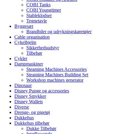
COBI Tanks
COBI Youngtimer
Stableklodser
Tegnetavle
Byggesæt
Brandbiler og udrykningskøretøjer
Cable organisation
Cykelhjelm
Sikkerhedsudstyr
Tilbehør
Cykler
Dampmaskiner
Steaming Machines Accessories
Steaming Machines Building Set
Workshop machines generator
Dinosaur
Disney Punge og accessories
Disney Smykker
Disney Wallets
Diverse
Drenge- og pigetøj
Dukkehus
Dukkehus tilbehør
Dukke Tilbehør
IntetPassende