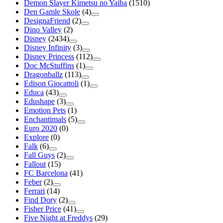
Demon Slayer Kimetsu no Yaiba
(1510)
Den Gamle Skole
(4)
DesignaFriend
(2)
Dino Valley
(2)
Disney
(2434)
Disney Infinity
(3)
Disney Princess
(112)
Doc McStuffins
(1)
Dragonballz
(113)
Edison Giocattoli
(1)
Educa
(43)
Edushape
(3)
Emotion Pets
(1)
Enchantimals
(5)
Euro 2020
(0)
Explore
(0)
Falk
(6)
Fall Guys
(2)
Fallout
(15)
FC Barcelona
(41)
Feber
(2)
Ferrari
(14)
Find Dory
(2)
Fisher Price
(41)
Five Night at Freddys
(29)