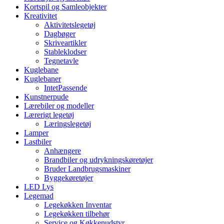
Kortspil og Samleobjekter
Kreativitet
Aktivitetslegetøj
Dagbøger
Skriveartikler
Stableklodser
Tegnetavle
Kuglebane
Kuglebaner
IntetPassende
Kunstnerpude
Lærebiler og modeller
Lærerigt legetøj
Læringslegetøj
Lamper
Lastbiler
Anhængere
Brandbiler og udrykningskøretøjer
Bruder Landbrugsmaskiner
Byggekøretøjer
LED Lys
Legemad
Legekøkken Inventar
Legekøkken tilbehør
Service og Køkkenudstyr