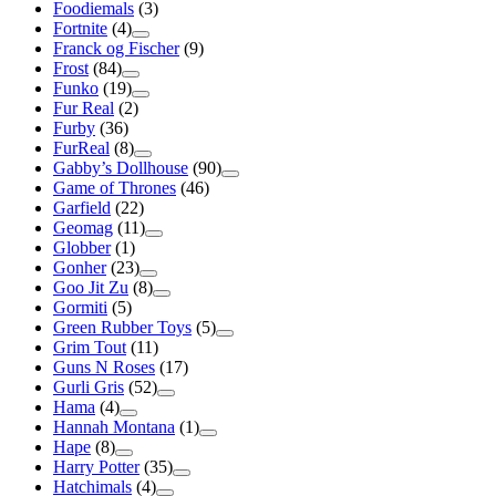
Foodiemals
(3)
Fortnite
(4)
Franck og Fischer
(9)
Frost
(84)
Funko
(19)
Fur Real
(2)
Furby
(36)
FurReal
(8)
Gabby’s Dollhouse
(90)
Game of Thrones
(46)
Garfield
(22)
Geomag
(11)
Globber
(1)
Gonher
(23)
Goo Jit Zu
(8)
Gormiti
(5)
Green Rubber Toys
(5)
Grim Tout
(11)
Guns N Roses
(17)
Gurli Gris
(52)
Hama
(4)
Hannah Montana
(1)
Hape
(8)
Harry Potter
(35)
Hatchimals
(4)