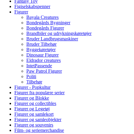
Fantasy Toy
Figiselskabspenner
Figurer
Bayala Creatures
Bondegårds Bygninger
Bondegårds Figurer
Brandbiler og udrykningskøretøjer
Bruder Landbrugsmaskiner
Bruder Tilbehør
Byggekøretøjer
Dinosaur Figurer
Eldrador creatures
IntetPassende
Paw Patrol Figurer
Politi
Tilbehør
Figurer - Popkultur
Figurer fra populære serier
Figurer og Blokke
Figurer og collectibles
Figurer og Legetøj
Figurer og samlekort
Figurer og samleobjekter
Figurer og souvenirs
Film- og seriemerchandise