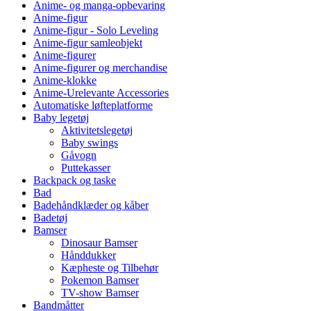
Anime- og manga-opbevaring
Anime-figur
Anime-figur - Solo Leveling
Anime-figur samleobjekt
Anime-figurer
Anime-figurer og merchandise
Anime-klokke
Anime-Urelevante Accessories
Automatiske løfteplatforme
Baby legetøj
Aktivitetslegetøj
Baby swings
Gåvogn
Puttekasser
Backpack og taske
Bad
Badehåndklæder og kåber
Badetøj
Bamser
Dinosaur Bamser
Hånddukker
Kæpheste og Tilbehør
Pokemon Bamser
TV-show Bamser
Bandmåtter