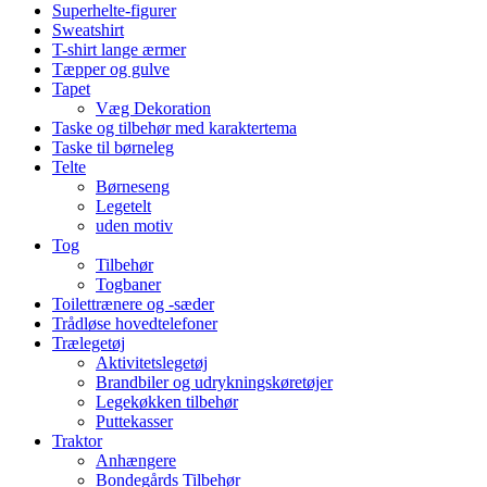
Superhelte-figurer
Sweatshirt
T-shirt lange ærmer
Tæpper og gulve
Tapet
Væg Dekoration
Taske og tilbehør med karaktertema
Taske til børneleg
Telte
Børneseng
Legetelt
uden motiv
Tog
Tilbehør
Togbaner
Toilettrænere og -sæder
Trådløse hovedtelefoner
Trælegetøj
Aktivitetslegetøj
Brandbiler og udrykningskøretøjer
Legekøkken tilbehør
Puttekasser
Traktor
Anhængere
Bondegårds Tilbehør