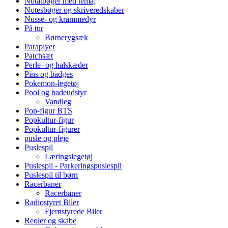
Notatbøger med tema;
Notesbøger og skriveredskaber
Nusse- og krammedyr
På tur
Børnerygsæk
Paraplyer
Patchsæt
Perle- og halskæder
Pins og badges
Pokemon-legetøj
Pool og badeudstyr
Vandleg
Pop-figur BTS
Popkultur-figur
Popkultur-figurer
pusle og pleje
Puslespil
Læringslegetøj
Puslespil - Parkeringspuslespil
Puslespil til børn
Racerbaner
Racerbaner
Radiostyret Biler
Fjernstyrede Biler
Reoler og skabe