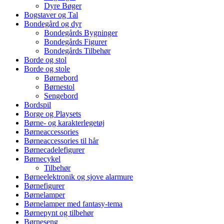
Dyre Bøger
Bogstaver og Tal
Bondegård og dyr
Bondegårds Bygninger
Bondegårds Figurer
Bondegårds Tilbehør
Borde og stol
Borde og stole
Børnebord
Børnestol
Sengebord
Bordspil
Borge og Playsets
Børne- og karakterlegetøj
Børneaccessories
Børneaccessories til hår
Børnecadelefigurer
Børnecykel
Tilbehør
Børneelektronik og sjove alarmure
Børnefigurer
Børnelamper
Børnelamper med fantasy-tema
Børnepynt og tilbehør
Børneseng