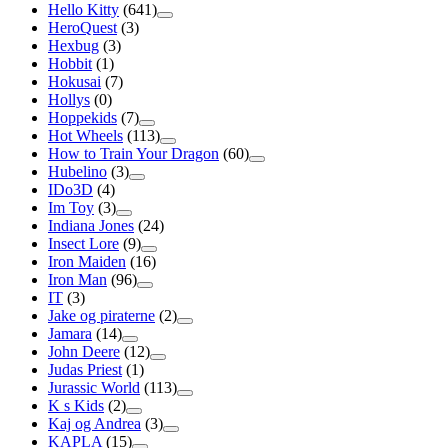
Hello Kitty
(641)
HeroQuest
(3)
Hexbug
(3)
Hobbit
(1)
Hokusai
(7)
Hollys
(0)
Hoppekids
(7)
Hot Wheels
(113)
How to Train Your Dragon
(60)
Hubelino
(3)
IDo3D
(4)
Im Toy
(3)
Indiana Jones
(24)
Insect Lore
(9)
Iron Maiden
(16)
Iron Man
(96)
IT
(3)
Jake og piraterne
(2)
Jamara
(14)
John Deere
(12)
Judas Priest
(1)
Jurassic World
(113)
K s Kids
(2)
Kaj og Andrea
(3)
KAPLA
(15)