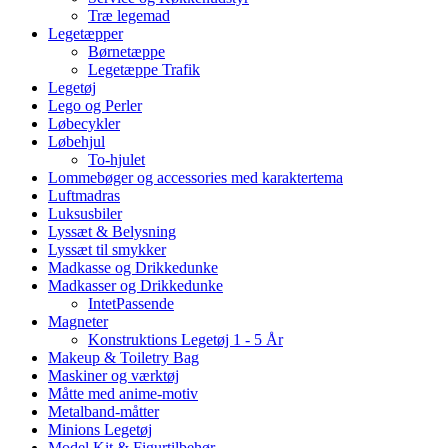
Træ legemad
Legetæpper
Børnetæppe
Legetæppe Trafik
Legetøj
Lego og Perler
Løbecykler
Løbehjul
To-hjulet
Lommebøger og accessories med karaktertema
Luftmadras
Luksusbiler
Lyssæt & Belysning
Lyssæt til smykker
Madkasse og Drikkedunke
Madkasser og Drikkedunke
IntetPassende
Magneter
Konstruktions Legetøj 1 - 5 År
Makeup & Toiletry Bag
Maskiner og værktøj
Måtte med anime-motiv
Metalband-måtter
Minions Legetøj
Model Kit & Figurtilbehør