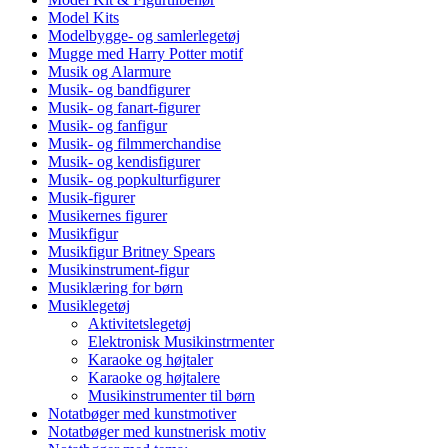
Model Kits
Modelbygge- og samlerlegetøj
Mugge med Harry Potter motif
Musik og Alarmure
Musik- og bandfigurer
Musik- og fanart-figurer
Musik- og fanfigur
Musik- og filmmerchandise
Musik- og kendisfigurer
Musik- og popkulturfigurer
Musik-figurer
Musikernes figurer
Musikfigur
Musikfigur Britney Spears
Musikinstrument-figur
Musiklæring for børn
Musiklegetøj
Aktivitetslegetøj
Elektronisk Musikinstrmenter
Karaoke og højtaler
Karaoke og højtalere
Musikinstrumenter til børn
Notatbøger med kunstmotiver
Notatbøger med kunstnerisk motiv