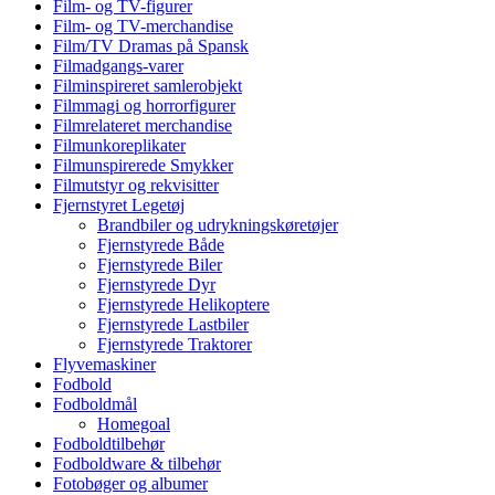
Film- og TV-figurer
Film- og TV-merchandise
Film/TV Dramas på Spansk
Filmadgangs-varer
Filminspireret samlerobjekt
Filmmagi og horrorfigurer
Filmrelateret merchandise
Filmunkoreplikater
Filmunspirerede Smykker
Filmutstyr og rekvisitter
Fjernstyret Legetøj
Brandbiler og udrykningskøretøjer
Fjernstyrede Både
Fjernstyrede Biler
Fjernstyrede Dyr
Fjernstyrede Helikoptere
Fjernstyrede Lastbiler
Fjernstyrede Traktorer
Flyvemaskiner
Fodbold
Fodboldmål
Homegoal
Fodboldtilbehør
Fodboldware & tilbehør
Fotobøger og albumer