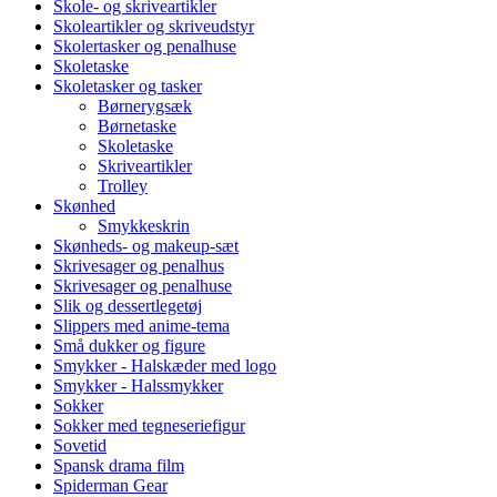
Skole- og skriveartikler
Skoleartikler og skriveudstyr
Skolertasker og penalhuse
Skoletaske
Skoletasker og tasker
Børnerygsæk
Børnetaske
Skoletaske
Skriveartikler
Trolley
Skønhed
Smykkeskrin
Skønheds- og makeup-sæt
Skrivesager og penalhus
Skrivesager og penalhuse
Slik og dessertlegetøj
Slippers med anime-tema
Små dukker og figure
Smykker - Halskæder med logo
Smykker - Halssmykker
Sokker
Sokker med tegneseriefigur
Sovetid
Spansk drama film
Spiderman Gear