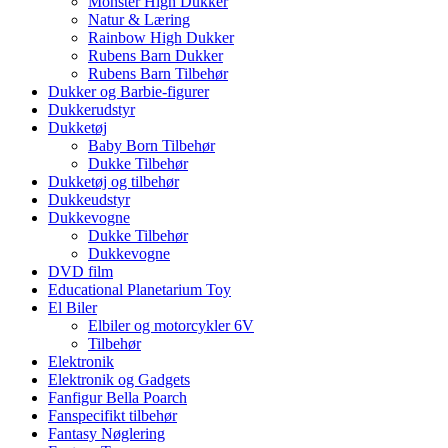
Monster High Dukker
Natur & Læring
Rainbow High Dukker
Rubens Barn Dukker
Rubens Barn Tilbehør
Dukker og Barbie-figurer
Dukkerudstyr
Dukketøj
Baby Born Tilbehør
Dukke Tilbehør
Dukketøj og tilbehør
Dukkeudstyr
Dukkevogne
Dukke Tilbehør
Dukkevogne
DVD film
Educational Planetarium Toy
El Biler
Elbiler og motorcykler 6V
Tilbehør
Elektronik
Elektronik og Gadgets
Fanfigur Bella Poarch
Fanspecifikt tilbehør
Fantasy Nøglering