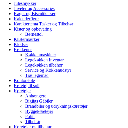
Julesmykker
Juveler og Accessories
Kage- og Biscuitkasser
Kalenderfigur
Karaktertema Tasker og Tilbehør
Kister og opbevaring
Børnestol
Klistermærker
Klodser
Køkkener
Køkkenmaskiner
Legekøkken Inventar
Legekøkken tilbehør
Service og Køkkenudstyr
Træ legemad
Kontorstole
Køretøj til spil
Køretøjer
Anhængere
Bigjigs Gåbiler
Brandbiler og udrykningskøretøjer
Byggekøretøjer
Politi
Tilbehør
Køretøjer og tilbehør