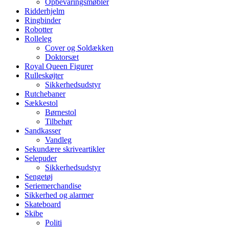
Opbevaringsmøbler
Ridderhjelm
Ringbinder
Robotter
Rolleleg
Cover og Soldækken
Doktorsæt
Royal Queen Figurer
Rulleskøjter
Sikkerhedsudstyr
Rutchebaner
Sækkestol
Børnestol
Tilbehør
Sandkasser
Vandleg
Sekundære skriveartikler
Selepuder
Sikkerhedsudstyr
Sengetøj
Seriemerchandise
Sikkerhed og alarmer
Skateboard
Skibe
Politi