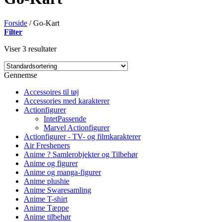
Forside
/
Go-Kart
Filter
Viser 3 resultater
Gennemse
Accessoires til tøj
Accessories med karakterer
Actionfigurer
IntetPassende
Marvel Actionfigurer
Actionfigurer - TV- og filmkarakterer
Air Fresheners
Anime ? Samlerobjekter og Tilbehør
Anime og figurer
Anime og manga-figurer
Anime plushie
Anime Swaresamling
Anime T-shirt
Anime Tæppe
Anime tilbehør