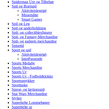
Spiderman Ure og Tilbehør
Spil og Brætspil
Aktivitetslegetøj
Musemåtte
Smart Games
Spil og Leg
Spil og underholdning
Spil- og collectiblesfigurer
Spil- og Fantasy-Merchandise
Spil- og gadgets merchandise
Spisetid
Sport og spil
Aktivitetslegetøj
IntetPassende
Sports Medalje
Sports Merchandise
Sports Ur
Sports Ur - Fodboldklokke
Sportssmykker
Sporttaske
Sprog- og læringsspil
Star Wars Merchandise
Stylter
Superhelte Lommebøger
Superhelte ur