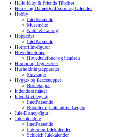
Hello Kitty & Friends Tilbehør
Herre- og Dametøj til Sport og Udendør
Hobby
IntetPassende
Musemåtte
Natur & Læring
Hoppedyr
IntetPassende
Horrorfilm-figurer
Hovedtelefoner
Hovedtelefoner og headsets
Humor og Tegneserier
Husholdningsapparater
Støvsuger
Hygge- og fleecetæpper
Børnetæppe
Indendørs måtter
Interaktivt legetøj
IntetPassende
Robotter og Interaktivt Legetøj
Jule-Disney-figur
Julekalendere
IntetPassende
Pokemon Julekalender
Schleich Julekalender