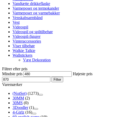
Vandtætte drikkeflaske
Varmeposer og termokander
Varmeposer og varmebakker
Venskabsarmbånd
Vest
Videospil
Videospil og spiltilbehør
Videospil-figurer
Vinteraccessories
Viser tilbehør
Walkie Talkie
Wallstickers
Væg Dekoration
Filtrer efter pris
Mindste pris
Højeste pris
Filter
Varemærker
(NotSet)
(1273)
30MM
(2)
30MS
(0)
3Doodler
(1)
4-Girlz
(16)
69 english game
(10)