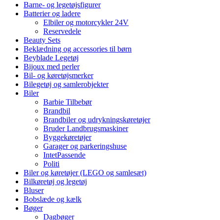
Barne- og legetøjsfigurer
Batterier og ladere
Elbiler og motorcykler 24V
Reservedele
Beauty Sets
Beklædning og accessories til børn
Beyblade Legetøj
Bijoux med perler
Bil- og køretøjsmerker
Bilegetøj og samlerobjekter
Biler
Barbie Tilbebør
Brandbil
Brandbiler og udrykningskøretøjer
Bruder Landbrugsmaskiner
Byggekøretøjer
Garager og parkeringshuse
IntetPassende
Politi
Biler og køretøjer (LEGO og samlesæt)
Bilkøretøj og legetøj
Bluser
Bobslæde og kælk
Bøger
Dagbøger