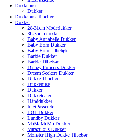
Dukkehuse
Dukker
Dukkehuse tilbehør
Dukker
28-31cm Modedukker
30-35cm dukker
Baby Annabelle Dukker
Baby Born Dukker
Baby Born Tilbehør
Barbie Dukker
Barbie Tilbebør
Disney Princess Dukker
Dream Seekers Dukker
Dukke Tilbehør
Dukkehuse
Dukker
Dukketeater
Hånddukker
IntetPassende
LOL Dukker
Lundby Dukker
MaMaMeMo Dukker
Miraculous Dukker
Monster High Dukke Tilbebør