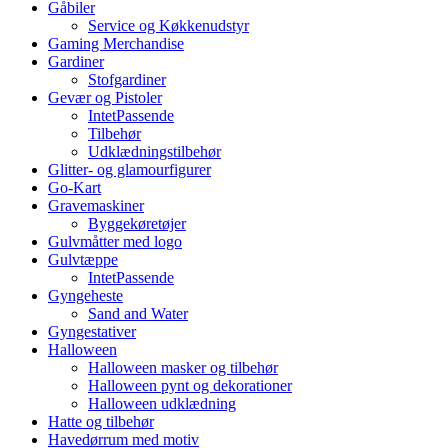
Gåbiler
Service og Køkkenudstyr
Gaming Merchandise
Gardiner
Stofgardiner
Gevær og Pistoler
IntetPassende
Tilbehør
Udklædningstilbehør
Glitter- og glamourfigurer
Go-Kart
Gravemaskiner
Byggekøretøjer
Gulvmåtter med logo
Gulvtæppe
IntetPassende
Gyngeheste
Sand and Water
Gyngestativer
Halloween
Halloween masker og tilbehør
Halloween pynt og dekorationer
Halloween udklædning
Hatte og tilbehør
Havedørrum med motiv