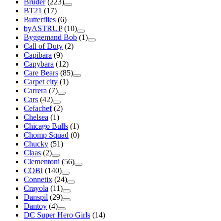
Bruder
(223)
BT21
(17)
Butterflies
(6)
byASTRUP
(10)
Byggemand Bob
(1)
Call of Duty
(2)
Capibara
(9)
Capybara
(12)
Care Bears
(85)
Carpet city
(1)
Carrera
(7)
Cars
(42)
Cefachef
(2)
Chelsea
(1)
Chicago Bulls
(1)
Chomp Squad
(0)
Chucky
(51)
Claas
(2)
Clementoni
(56)
COBI
(140)
Connetix
(24)
Crayola
(11)
Danspil
(29)
Dantoy
(4)
DC Super Hero Girls
(14)