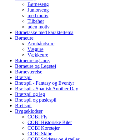
Børneseng
Juniorseng
med motiv
Tilbehør
uden motiv
Børnetaske med karaktertema
Børneure
Armbåndsure
Vægure
Vækkeure
Børneure og -ure;
Børneure og Legetøj
Børneværelse
Brætspil
Brætspil - Fantasy og Eventyr
Brætspil - Spanish Another Day
Brætspil og leg
Brætspil og puslespil
Brettspil
Byggeklodser
COBI Fly
COBI Historiske Biler
COBI Køretøjer
COBI Skibe
COBI Soldater og Artelleri