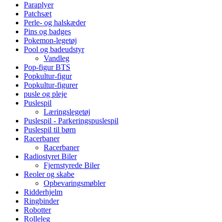
Paraplyer
Patchsæt
Perle- og halskæder
Pins og badges
Pokemon-legetøj
Pool og badeudstyr
Vandleg
Pop-figur BTS
Popkultur-figur
Popkultur-figurer
pusle og pleje
Puslespil
Læringslegetøj
Puslespil - Parkeringspuslespil
Puslespil til børn
Racerbaner
Racerbaner
Radiostyret Biler
Fjernstyrede Biler
Reoler og skabe
Opbevaringsmøbler
Ridderhjelm
Ringbinder
Robotter
Rolleleg