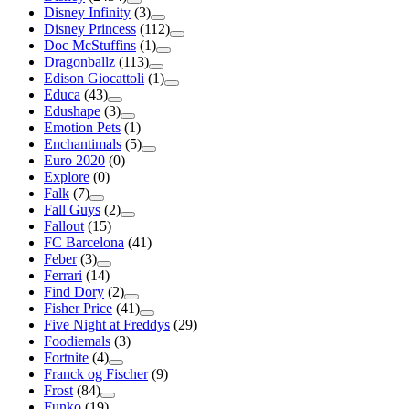
Disney Infinity
(3)
Disney Princess
(112)
Doc McStuffins
(1)
Dragonballz
(113)
Edison Giocattoli
(1)
Educa
(43)
Edushape
(3)
Emotion Pets
(1)
Enchantimals
(5)
Euro 2020
(0)
Explore
(0)
Falk
(7)
Fall Guys
(2)
Fallout
(15)
FC Barcelona
(41)
Feber
(3)
Ferrari
(14)
Find Dory
(2)
Fisher Price
(41)
Five Night at Freddys
(29)
Foodiemals
(3)
Fortnite
(4)
Franck og Fischer
(9)
Frost
(84)
Funko
(19)