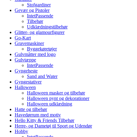
Stofgardiner
Gevær og Pistoler
IntetPassende
Tilbehør
Udklædningstilbehør
Glitter- og glamourfigurer
Go-Kart
Gravemaskiner
Byggekøretøjer
Gulvmåtter med logo
Gulvtæppe
IntetPassende
Gyngeheste
Sand and Water
Gyngestativer
Halloween
Halloween masker og tilbehør
Halloween pynt og dekorationer
Halloween udklædning
Hatte og tilbehør
Havedørrum med motiv
Hello Kitty & Friends Tilbehør
Herre- og Dametøj til Sport og Udendør
Hobby
IntetPassende