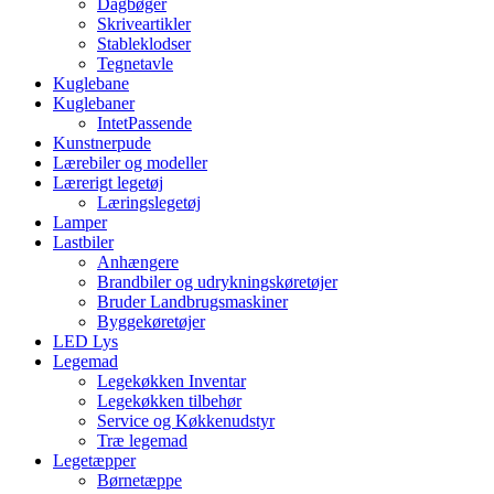
Dagbøger
Skriveartikler
Stableklodser
Tegnetavle
Kuglebane
Kuglebaner
IntetPassende
Kunstnerpude
Lærebiler og modeller
Lærerigt legetøj
Læringslegetøj
Lamper
Lastbiler
Anhængere
Brandbiler og udrykningskøretøjer
Bruder Landbrugsmaskiner
Byggekøretøjer
LED Lys
Legemad
Legekøkken Inventar
Legekøkken tilbehør
Service og Køkkenudstyr
Træ legemad
Legetæpper
Børnetæppe