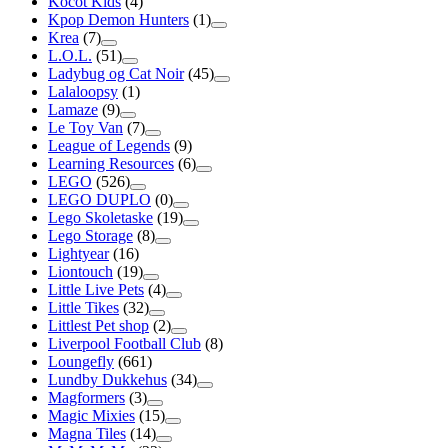
Kocot Kids
(4)
Kpop Demon Hunters
(1)
Krea
(7)
L.O.L.
(51)
Ladybug og Cat Noir
(45)
Lalaloopsy
(1)
Lamaze
(9)
Le Toy Van
(7)
League of Legends
(9)
Learning Resources
(6)
LEGO
(526)
LEGO DUPLO
(0)
Lego Skoletaske
(19)
Lego Storage
(8)
Lightyear
(16)
Liontouch
(19)
Little Live Pets
(4)
Little Tikes
(32)
Littlest Pet shop
(2)
Liverpool Football Club
(8)
Loungefly
(661)
Lundby Dukkehus
(34)
Magformers
(3)
Magic Mixies
(15)
Magna Tiles
(14)