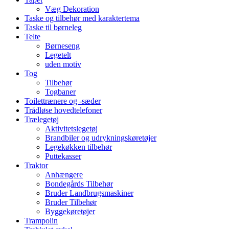
Væg Dekoration
Taske og tilbehør med karaktertema
Taske til børneleg
Telte
Børneseng
Legetelt
uden motiv
Tog
Tilbehør
Togbaner
Toilettrænere og -sæder
Trådløse hovedtelefoner
Trælegetøj
Aktivitetslegetøj
Brandbiler og udrykningskøretøjer
Legekøkken tilbehør
Puttekasser
Traktor
Anhængere
Bondegårds Tilbehør
Bruder Landbrugsmaskiner
Bruder Tilbehør
Byggekøretøjer
Trampolin