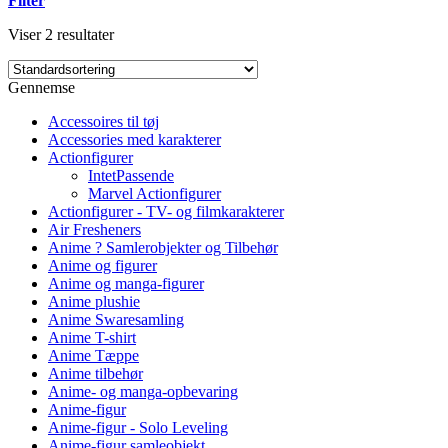
Filter
Viser 2 resultater
Gennemse
Accessoires til tøj
Accessories med karakterer
Actionfigurer
IntetPassende
Marvel Actionfigurer
Actionfigurer - TV- og filmkarakterer
Air Fresheners
Anime ? Samlerobjekter og Tilbehør
Anime og figurer
Anime og manga-figurer
Anime plushie
Anime Swaresamling
Anime T-shirt
Anime Tæppe
Anime tilbehør
Anime- og manga-opbevaring
Anime-figur
Anime-figur - Solo Leveling
Anime-figur samleobjekt