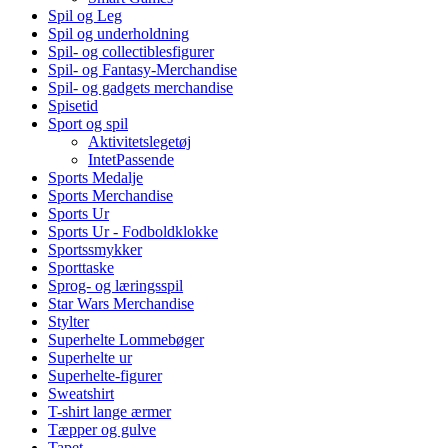
Spil og Leg
Spil og underholdning
Spil- og collectiblesfigurer
Spil- og Fantasy-Merchandise
Spil- og gadgets merchandise
Spisetid
Sport og spil
Aktivitetslegetøj
IntetPassende
Sports Medalje
Sports Merchandise
Sports Ur
Sports Ur - Fodboldklokke
Sportssmykker
Sporttaske
Sprog- og læringsspil
Star Wars Merchandise
Stylter
Superhelte Lommebøger
Superhelte ur
Superhelte-figurer
Sweatshirt
T-shirt lange ærmer
Tæpper og gulve
Tapet