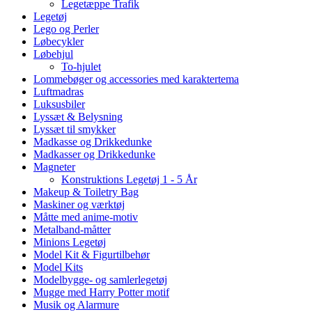
Legetæppe Trafik
Legetøj
Lego og Perler
Løbecykler
Løbehjul
To-hjulet
Lommebøger og accessories med karaktertema
Luftmadras
Luksusbiler
Lyssæt & Belysning
Lyssæt til smykker
Madkasse og Drikkedunke
Madkasser og Drikkedunke
Magneter
Konstruktions Legetøj 1 - 5 År
Makeup & Toiletry Bag
Maskiner og værktøj
Måtte med anime-motiv
Metalband-måtter
Minions Legetøj
Model Kit & Figurtilbehør
Model Kits
Modelbygge- og samlerlegetøj
Mugge med Harry Potter motif
Musik og Alarmure