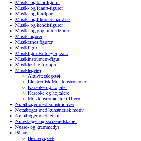
Musik- og bandfigurer
Musik- og fanart-figurer
Musik- og fanfigur
Musik- og filmmerchandise
Musik- og kendisfigurer
Musik- og popkulturfigurer
Musik-figurer
Musikernes figurer
Musikfigur
Musikfigur Britney Spears
Musikinstrument-figur
Musiklæring for børn
Musiklegetøj
Aktivitetslegetøj
Elektronisk Musikinstrmenter
Karaoke og højtaler
Karaoke og højtalere
Musikinstrumenter til børn
Notatbøger med kunstmotiver
Notatbøger med kunstnerisk motiv
Notatbøger med tema;
Notesbøger og skriveredskaber
Nusse- og krammedyr
På tur
Børnerygsæk