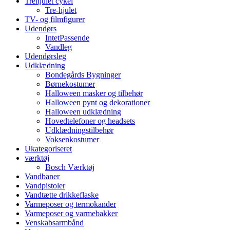
Trehjulet cykel
Tre-hjulet
TV- og filmfigurer
Udendørs
IntetPassende
Vandleg
Udendørsleg
Udklædning
Bondegårds Bygninger
Børnekostumer
Halloween masker og tilbehør
Halloween pynt og dekorationer
Halloween udklædning
Hovedtelefoner og headsets
Udklædningstilbehør
Voksenkostumer
Ukategoriseret
værktøj
Bosch Værktøj
Vandbaner
Vandpistoler
Vandtætte drikkeflaske
Varmeposer og termokander
Varmeposer og varmebakker
Venskabsarmbånd