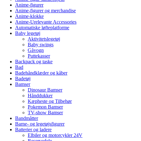
Anime-figurer
Anime-figurer og merchandise
Anime-klokke
Anime-Urelevante Accessories
Automatiske løfteplatforme
Baby legetøj
Aktivitetslegetøj
Baby swings
Gåvogn
Puttekasser
Backpack og taske
Bad
Badehåndklæder og kåber
Badetøj
Bamser
Dinosaur Bamser
Hånddukker
Kæpheste og Tilbehør
Pokemon Bamser
TV-show Bamser
Bandmåtter
Barne- og legetøjsfigurer
Batterier og ladere
Elbiler og motorcykler 24V
Reservedele