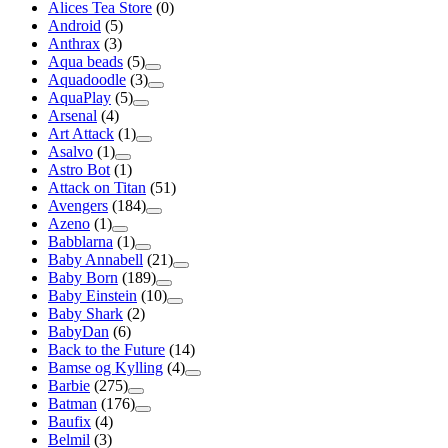
Alices Tea Store
(0)
Android
(5)
Anthrax
(3)
Aqua beads
(5)
Aquadoodle
(3)
AquaPlay
(5)
Arsenal
(4)
Art Attack
(1)
Asalvo
(1)
Astro Bot
(1)
Attack on Titan
(51)
Avengers
(184)
Azeno
(1)
Babblarna
(1)
Baby Annabell
(21)
Baby Born
(189)
Baby Einstein
(10)
Baby Shark
(2)
BabyDan
(6)
Back to the Future
(14)
Bamse og Kylling
(4)
Barbie
(275)
Batman
(176)
Baufix
(4)
Belmil
(3)