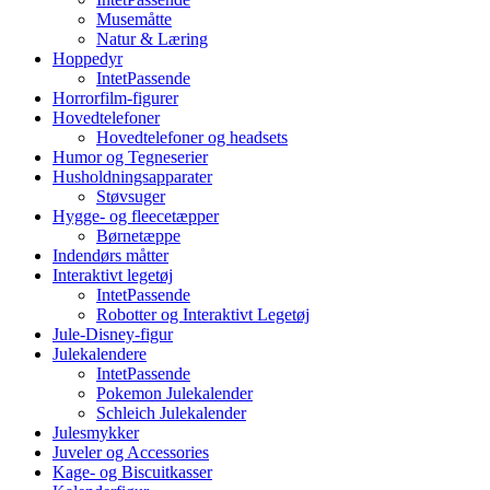
Musemåtte
Natur & Læring
Hoppedyr
IntetPassende
Horrorfilm-figurer
Hovedtelefoner
Hovedtelefoner og headsets
Humor og Tegneserier
Husholdningsapparater
Støvsuger
Hygge- og fleecetæpper
Børnetæppe
Indendørs måtter
Interaktivt legetøj
IntetPassende
Robotter og Interaktivt Legetøj
Jule-Disney-figur
Julekalendere
IntetPassende
Pokemon Julekalender
Schleich Julekalender
Julesmykker
Juveler og Accessories
Kage- og Biscuitkasser