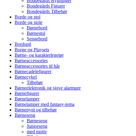
Bondegårds Bygninger
Bondegårds Figurer
Bondegårds Tilbehør
Borde og stol
Borde og stole
Børnebord
Børnestol
Sengebord
Bordspil
Borge og Playsets
Børne- og karakterlegetøj
Børneaccessories
Børneaccessories til hår
Børnecadelefigurer
Børnecykel
Tilbehør
Børneelektronik og sjove alarmure
Børnefigurer
Børnelamper
Børnelamper med fantasy-tema
Børnepynt og tilbehør
Børneseng
Børneseng
Juniorseng
med motiv