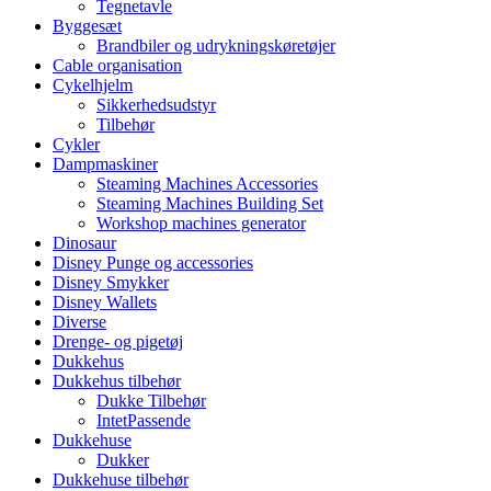
Tegnetavle
Byggesæt
Brandbiler og udrykningskøretøjer
Cable organisation
Cykelhjelm
Sikkerhedsudstyr
Tilbehør
Cykler
Dampmaskiner
Steaming Machines Accessories
Steaming Machines Building Set
Workshop machines generator
Dinosaur
Disney Punge og accessories
Disney Smykker
Disney Wallets
Diverse
Drenge- og pigetøj
Dukkehus
Dukkehus tilbehør
Dukke Tilbehør
IntetPassende
Dukkehuse
Dukker
Dukkehuse tilbehør