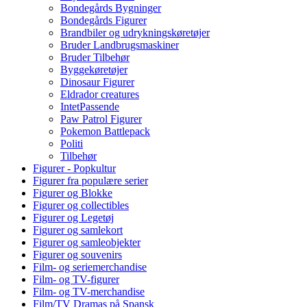
Bondegårds Bygninger
Bondegårds Figurer
Brandbiler og udrykningskøretøjer
Bruder Landbrugsmaskiner
Bruder Tilbehør
Byggekøretøjer
Dinosaur Figurer
Eldrador creatures
IntetPassende
Paw Patrol Figurer
Pokemon Battlepack
Politi
Tilbehør
Figurer - Popkultur
Figurer fra populære serier
Figurer og Blokke
Figurer og collectibles
Figurer og Legetøj
Figurer og samlekort
Figurer og samleobjekter
Figurer og souvenirs
Film- og seriemerchandise
Film- og TV-figurer
Film- og TV-merchandise
Film/TV Dramas på Spansk