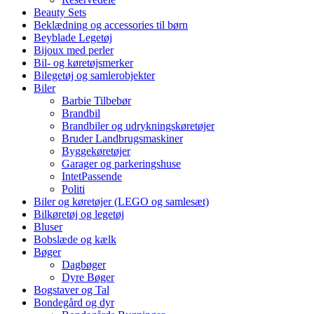
Beauty Sets
Beklædning og accessories til børn
Beyblade Legetøj
Bijoux med perler
Bil- og køretøjsmerker
Bilegetøj og samlerobjekter
Biler
Barbie Tilbebør
Brandbil
Brandbiler og udrykningskøretøjer
Bruder Landbrugsmaskiner
Byggekøretøjer
Garager og parkeringshuse
IntetPassende
Politi
Biler og køretøjer (LEGO og samlesæt)
Bilkøretøj og legetøj
Bluser
Bobslæde og kælk
Bøger
Dagbøger
Dyre Bøger
Bogstaver og Tal
Bondegård og dyr