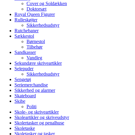
Cover og Soldækken
Doktorsæt
Royal Queen Figurer
Rulleskøjter
Sikkerhedsudstyr
Rutchebaner
Sækkestol
Børnestol
Tilbehør
Sandkasser
Vandleg
Sekundære skriveartikler
Selepuder
Sikkerhedsudstyr
Sengetøj
Seriemerchandise
Sikkerhed og alarmer
Skateboard
Skibe
Politi
Skole- og skriveartikler
Skoleartikler og skriveudstyr
Skolertasker og penalhuse
Skoletaske
Skoletasker og tasker