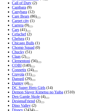
Call of Duty
(2)
Capibara
(9)
Capybara
(12)
Care Bears
(86)
Carpet city
(1)
Carrera
(9)
Cars
(41)
Cefachef
(2)
Chelsea
(1)
Chicago Bulls
(1)
Chomp Squad
(0)
Chucky
(51)
Claas
(2)
Clementoni
(56)
COBI
(140)
Connetix
(24)
Crayola
(11)
Danspil
(29)
Dantoy
(4)
DC Super Hero Girls
(14)
Demon Slayer Kimetsu no Yaiba
(1510)
Den Gamle Skole
(4)
DesignaFriend
(2)
Dino Valley
(2)
Disney
(2434)