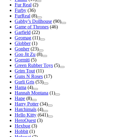
Fur Real
(2)
Furby
(36)
FurReal
(8)
Gabby’s Dollhouse
(90)
Game of Thrones
(46)
Garfield
(22)
Geomag
(11)
Globber
(1)
Gonher
(23)
Goo Jit Zu
(8)
Gormiti
(5)
Green Rubber Toys
(5)
Grim Tout
(11)
Guns N Roses
(17)
Gurli Gris
(53)
Hama
(4)
Hannah Montana
(1)
Hape
(8)
Harry Potter
(34)
Hatchimals
(4)
Hello Kitty
(641)
HeroQuest
(3)
Hexbug
(3)
Hobbit
(1)
Hokusai
(7)