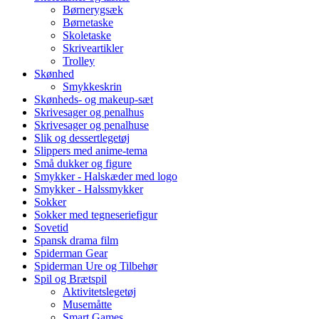
Børnerygsæk
Børnetaske
Skoletaske
Skriveartikler
Trolley
Skønhed
Smykkeskrin
Skønheds- og makeup-sæt
Skrivesager og penalhus
Skrivesager og penalhuse
Slik og dessertlegetøj
Slippers med anime-tema
Små dukker og figure
Smykker - Halskæder med logo
Smykker - Halssmykker
Sokker
Sokker med tegneseriefigur
Sovetid
Spansk drama film
Spiderman Gear
Spiderman Ure og Tilbehør
Spil og Brætspil
Aktivitetslegetøj
Musemåtte
Smart Games