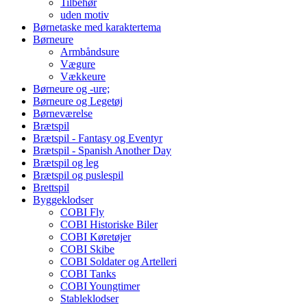
Tilbehør
uden motiv
Børnetaske med karaktertema
Børneure
Armbåndsure
Vægure
Vækkeure
Børneure og -ure;
Børneure og Legetøj
Børneværelse
Brætspil
Brætspil - Fantasy og Eventyr
Brætspil - Spanish Another Day
Brætspil og leg
Brætspil og puslespil
Brettspil
Byggeklodser
COBI Fly
COBI Historiske Biler
COBI Køretøjer
COBI Skibe
COBI Soldater og Artelleri
COBI Tanks
COBI Youngtimer
Stableklodser