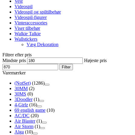
Vest
Videospil
Videospil og spiltilbehør
Videospil-figurer
Vinteraccessories
Viser tilbehør
Walkie Talkie
Wallstickers
Væg Dekoration
Filtrer efter pris
Mindste pris
Højeste pris
Filter
Varemærker
(NotSet)
(1286)
30MM
(2)
30MS
(0)
3Doodler
(1)
4-Girlz
(16)
69 english game
(10)
AC/DC
(20)
Air Blaster
(1)
Air Storm
(1)
Alga
(10)