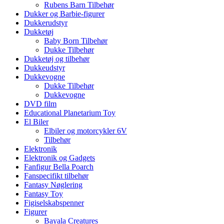
Rubens Barn Tilbehør
Dukker og Barbie-figurer
Dukkerudstyr
Dukketøj
Baby Born Tilbehør
Dukke Tilbehør
Dukketøj og tilbehør
Dukkeudstyr
Dukkevogne
Dukke Tilbehør
Dukkevogne
DVD film
Educational Planetarium Toy
El Biler
Elbiler og motorcykler 6V
Tilbehør
Elektronik
Elektronik og Gadgets
Fanfigur Bella Poarch
Fanspecifikt tilbehør
Fantasy Nøglering
Fantasy Toy
Figiselskabspenner
Figurer
Bayala Creatures