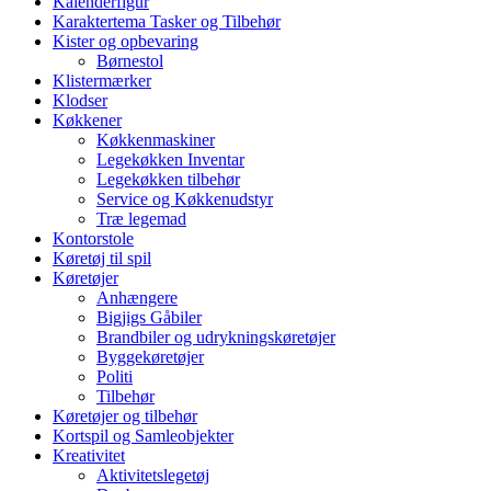
Kalenderfigur
Karaktertema Tasker og Tilbehør
Kister og opbevaring
Børnestol
Klistermærker
Klodser
Køkkener
Køkkenmaskiner
Legekøkken Inventar
Legekøkken tilbehør
Service og Køkkenudstyr
Træ legemad
Kontorstole
Køretøj til spil
Køretøjer
Anhængere
Bigjigs Gåbiler
Brandbiler og udrykningskøretøjer
Byggekøretøjer
Politi
Tilbehør
Køretøjer og tilbehør
Kortspil og Samleobjekter
Kreativitet
Aktivitetslegetøj