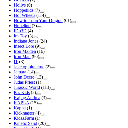
Hollys
(0)
Hoppekids
(7)
Hot Wheels
(114)
How to Train Your Dragon
(61)
Hubelino
(3)
IDo3D
(4)
Im Toy
(3)
Indiana Jones
(24)
Insect Lore
(9)
Iron Maiden
(16)
Iron Man
(96)
IT
(3)
Jake og piraterne
(2)
Jamara
(14)
John Deere
(13)
Judas Priest
(1)
Jurassic World
(113)
K s Kids
(2)
Kaj og Andrea
(3)
KAPLA
(15)
Kappa
(1)
Kickmaster
(4)
KidzzFarm
(1)
Kinetic Sand
(20)