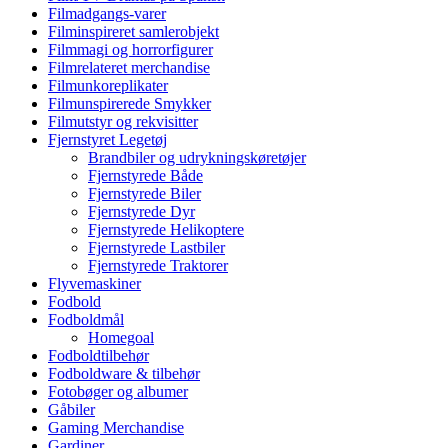
Filmadgangs-varer
Filminspireret samlerobjekt
Filmmagi og horrorfigurer
Filmrelateret merchandise
Filmunkoreplikater
Filmunspirerede Smykker
Filmutstyr og rekvisitter
Fjernstyret Legetøj
Brandbiler og udrykningskøretøjer
Fjernstyrede Både
Fjernstyrede Biler
Fjernstyrede Dyr
Fjernstyrede Helikoptere
Fjernstyrede Lastbiler
Fjernstyrede Traktorer
Flyvemaskiner
Fodbold
Fodboldmål
Homegoal
Fodboldtilbehør
Fodboldware & tilbehør
Fotobøger og albumer
Gåbiler
Gaming Merchandise
Gardiner