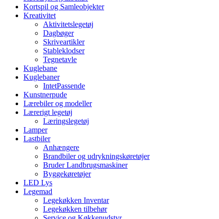
Kortspil og Samleobjekter
Kreativitet
Aktivitetslegetøj
Dagbøger
Skriveartikler
Stableklodser
Tegnetavle
Kuglebane
Kuglebaner
IntetPassende
Kunstnerpude
Lærebiler og modeller
Lærerigt legetøj
Læringslegetøj
Lamper
Lastbiler
Anhængere
Brandbiler og udrykningskøretøjer
Bruder Landbrugsmaskiner
Byggekøretøjer
LED Lys
Legemad
Legekøkken Inventar
Legekøkken tilbehør
Service og Køkkenudstyr