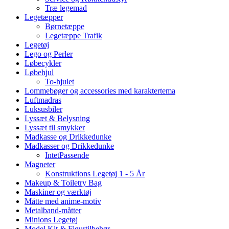
Træ legemad
Legetæpper
Børnetæppe
Legetæppe Trafik
Legetøj
Lego og Perler
Løbecykler
Løbehjul
To-hjulet
Lommebøger og accessories med karaktertema
Luftmadras
Luksusbiler
Lyssæt & Belysning
Lyssæt til smykker
Madkasse og Drikkedunke
Madkasser og Drikkedunke
IntetPassende
Magneter
Konstruktions Legetøj 1 - 5 År
Makeup & Toiletry Bag
Maskiner og værktøj
Måtte med anime-motiv
Metalband-måtter
Minions Legetøj
Model Kit & Figurtilbehør