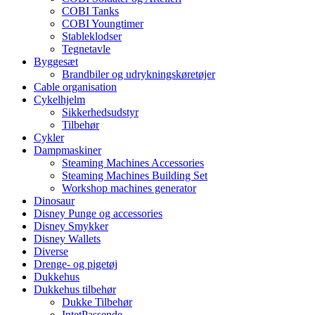
COBI Tanks
COBI Youngtimer
Stableklodser
Tegnetavle
Byggesæt
Brandbiler og udrykningskøretøjer
Cable organisation
Cykelhjelm
Sikkerhedsudstyr
Tilbehør
Cykler
Dampmaskiner
Steaming Machines Accessories
Steaming Machines Building Set
Workshop machines generator
Dinosaur
Disney Punge og accessories
Disney Smykker
Disney Wallets
Diverse
Drenge- og pigetøj
Dukkehus
Dukkehus tilbehør
Dukke Tilbehør
IntetPassende