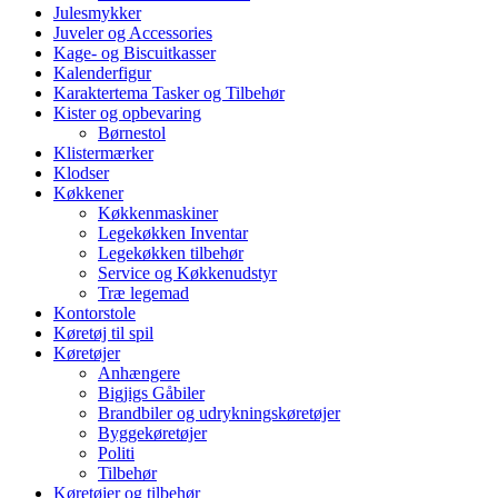
Julesmykker
Juveler og Accessories
Kage- og Biscuitkasser
Kalenderfigur
Karaktertema Tasker og Tilbehør
Kister og opbevaring
Børnestol
Klistermærker
Klodser
Køkkener
Køkkenmaskiner
Legekøkken Inventar
Legekøkken tilbehør
Service og Køkkenudstyr
Træ legemad
Kontorstole
Køretøj til spil
Køretøjer
Anhængere
Bigjigs Gåbiler
Brandbiler og udrykningskøretøjer
Byggekøretøjer
Politi
Tilbehør
Køretøjer og tilbehør