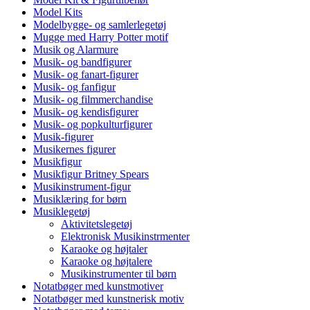
Model Kits
Modelbygge- og samlerlegetøj
Mugge med Harry Potter motif
Musik og Alarmure
Musik- og bandfigurer
Musik- og fanart-figurer
Musik- og fanfigur
Musik- og filmmerchandise
Musik- og kendisfigurer
Musik- og popkulturfigurer
Musik-figurer
Musikernes figurer
Musikfigur
Musikfigur Britney Spears
Musikinstrument-figur
Musiklæring for børn
Musiklegetøj
Aktivitetslegetøj
Elektronisk Musikinstrmenter
Karaoke og højtaler
Karaoke og højtalere
Musikinstrumenter til børn
Notatbøger med kunstmotiver
Notatbøger med kunstnerisk motiv