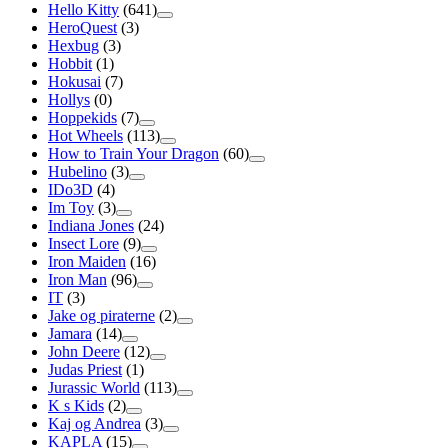
Hello Kitty
(641)
HeroQuest
(3)
Hexbug
(3)
Hobbit
(1)
Hokusai
(7)
Hollys
(0)
Hoppekids
(7)
Hot Wheels
(113)
How to Train Your Dragon
(60)
Hubelino
(3)
IDo3D
(4)
Im Toy
(3)
Indiana Jones
(24)
Insect Lore
(9)
Iron Maiden
(16)
Iron Man
(96)
IT
(3)
Jake og piraterne
(2)
Jamara
(14)
John Deere
(12)
Judas Priest
(1)
Jurassic World
(113)
K s Kids
(2)
Kaj og Andrea
(3)
KAPLA
(15)