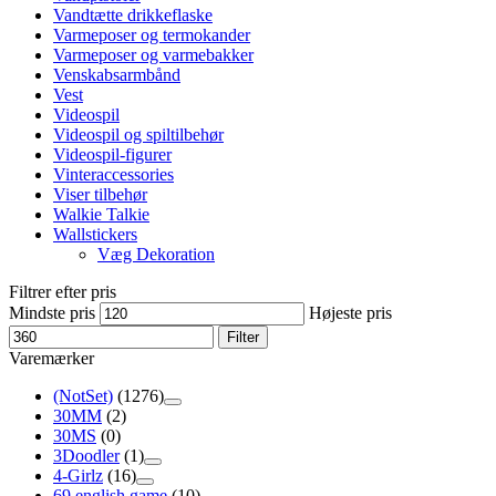
Vandtætte drikkeflaske
Varmeposer og termokander
Varmeposer og varmebakker
Venskabsarmbånd
Vest
Videospil
Videospil og spiltilbehør
Videospil-figurer
Vinteraccessories
Viser tilbehør
Walkie Talkie
Wallstickers
Væg Dekoration
Filtrer efter pris
Mindste pris
Højeste pris
Filter
Varemærker
(NotSet)
(1276)
30MM
(2)
30MS
(0)
3Doodler
(1)
4-Girlz
(16)
69 english game
(10)