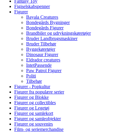
Fantasy Toy
Figiselskabspenner
Figurer
Bayala Creatures
Bondegårds Bygninger
Bondegårds Figurer
Brandbiler og udrykningskøretøjer
Bruder Landbrugsmaskiner
Bruder Tilbehør
Byggekøretøjer
Dinosaur Figurer
Eldrador creatures
IntetPassende
Paw Patrol Figurer
Politi
Tilbehør
Figurer - Popkultur
Figurer fra populære serier
Figurer og Blokke
Figurer og collectibles
Figurer og Legetøj
Figurer og samlekort
Figurer og samleobjekter
Figurer og souvenirs
Film- og seriemerchandise