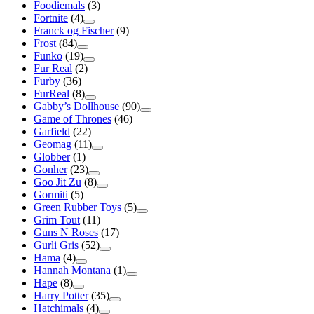
Foodiemals
(3)
Fortnite
(4)
Franck og Fischer
(9)
Frost
(84)
Funko
(19)
Fur Real
(2)
Furby
(36)
FurReal
(8)
Gabby’s Dollhouse
(90)
Game of Thrones
(46)
Garfield
(22)
Geomag
(11)
Globber
(1)
Gonher
(23)
Goo Jit Zu
(8)
Gormiti
(5)
Green Rubber Toys
(5)
Grim Tout
(11)
Guns N Roses
(17)
Gurli Gris
(52)
Hama
(4)
Hannah Montana
(1)
Hape
(8)
Harry Potter
(35)
Hatchimals
(4)