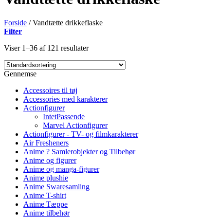
Forside
/
Vandtætte drikkeflaske
Filter
Viser 1–36 af 121 resultater
Gennemse
Accessoires til tøj
Accessories med karakterer
Actionfigurer
IntetPassende
Marvel Actionfigurer
Actionfigurer - TV- og filmkarakterer
Air Fresheners
Anime ? Samlerobjekter og Tilbehør
Anime og figurer
Anime og manga-figurer
Anime plushie
Anime Swaresamling
Anime T-shirt
Anime Tæppe
Anime tilbehør