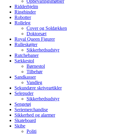
Opbevaringsmøbler
Ridderhjelm
Ringbinder
Robotter
Rolleleg
Cover og Soldækken
Doktorsæt
Royal Queen Figurer
Rulleskøjter
Sikkerhedsudstyr
Rutchebaner
Sækkestol
Børnestol
Tilbehør
Sandkasser
Vandleg
Sekundære skriveartikler
Selepuder
Sikkerhedsudstyr
Sengetøj
Seriemerchandise
Sikkerhed og alarmer
Skateboard
Skibe
Politi