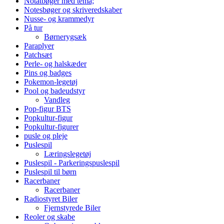
Notatbøger med tema;
Notesbøger og skriveredskaber
Nusse- og krammedyr
På tur
Børnerygsæk
Paraplyer
Patchsæt
Perle- og halskæder
Pins og badges
Pokemon-legetøj
Pool og badeudstyr
Vandleg
Pop-figur BTS
Popkultur-figur
Popkultur-figurer
pusle og pleje
Puslespil
Læringslegetøj
Puslespil - Parkeringspuslespil
Puslespil til børn
Racerbaner
Racerbaner
Radiostyret Biler
Fjernstyrede Biler
Reoler og skabe