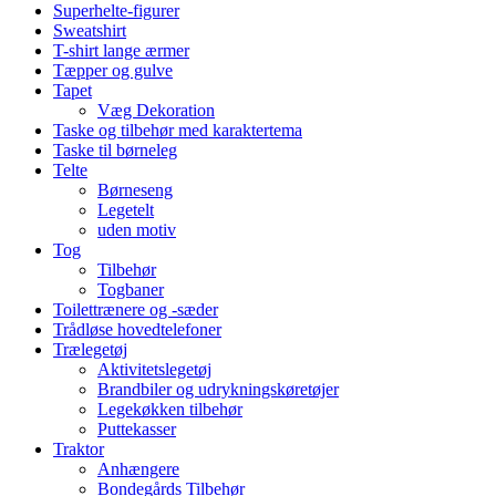
Superhelte-figurer
Sweatshirt
T-shirt lange ærmer
Tæpper og gulve
Tapet
Væg Dekoration
Taske og tilbehør med karaktertema
Taske til børneleg
Telte
Børneseng
Legetelt
uden motiv
Tog
Tilbehør
Togbaner
Toilettrænere og -sæder
Trådløse hovedtelefoner
Trælegetøj
Aktivitetslegetøj
Brandbiler og udrykningskøretøjer
Legekøkken tilbehør
Puttekasser
Traktor
Anhængere
Bondegårds Tilbehør