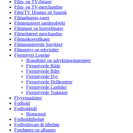
Film- og TV-figurer
Film- og TV-merchandise
Film/TV Dramas på Spansk
Filmadgangs-varer
Filminspireret samlerobjekt
Filmmagi og horrorfigurer
Filmrelateret merchandise
Filmunkoreplikater
Filmunspirerede Smykker
Filmutstyr og rekvisitter
Fjernstyret Legetøj
Brandbiler og udrykningskøretøjer
Fjernstyrede Både
Fjernstyrede Biler
Fjernstyrede Dyr
Fjernstyrede Helikoptere
Fjernstyrede Lastbiler
Fjernstyrede Traktorer
Flyvemaskiner
Fodbold
Fodboldmål
Homegoal
Fodboldtilbehør
Fodboldware & tilbehør
Fotobøger og albumer