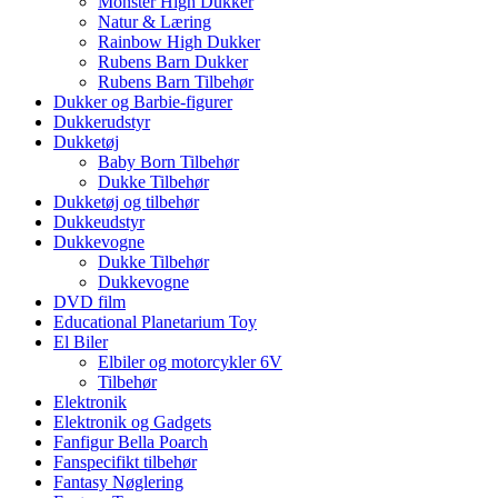
Monster High Dukker
Natur & Læring
Rainbow High Dukker
Rubens Barn Dukker
Rubens Barn Tilbehør
Dukker og Barbie-figurer
Dukkerudstyr
Dukketøj
Baby Born Tilbehør
Dukke Tilbehør
Dukketøj og tilbehør
Dukkeudstyr
Dukkevogne
Dukke Tilbehør
Dukkevogne
DVD film
Educational Planetarium Toy
El Biler
Elbiler og motorcykler 6V
Tilbehør
Elektronik
Elektronik og Gadgets
Fanfigur Bella Poarch
Fanspecifikt tilbehør
Fantasy Nøglering