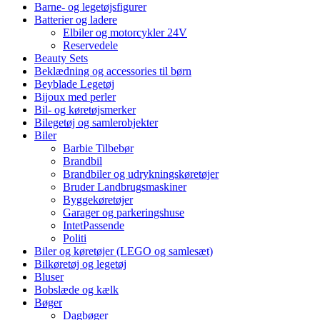
Barne- og legetøjsfigurer
Batterier og ladere
Elbiler og motorcykler 24V
Reservedele
Beauty Sets
Beklædning og accessories til børn
Beyblade Legetøj
Bijoux med perler
Bil- og køretøjsmerker
Bilegetøj og samlerobjekter
Biler
Barbie Tilbebør
Brandbil
Brandbiler og udrykningskøretøjer
Bruder Landbrugsmaskiner
Byggekøretøjer
Garager og parkeringshuse
IntetPassende
Politi
Biler og køretøjer (LEGO og samlesæt)
Bilkøretøj og legetøj
Bluser
Bobslæde og kælk
Bøger
Dagbøger