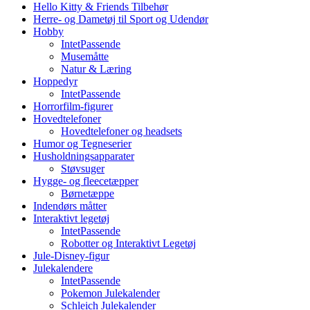
Hello Kitty & Friends Tilbehør
Herre- og Dametøj til Sport og Udendør
Hobby
IntetPassende
Musemåtte
Natur & Læring
Hoppedyr
IntetPassende
Horrorfilm-figurer
Hovedtelefoner
Hovedtelefoner og headsets
Humor og Tegneserier
Husholdningsapparater
Støvsuger
Hygge- og fleecetæpper
Børnetæppe
Indendørs måtter
Interaktivt legetøj
IntetPassende
Robotter og Interaktivt Legetøj
Jule-Disney-figur
Julekalendere
IntetPassende
Pokemon Julekalender
Schleich Julekalender