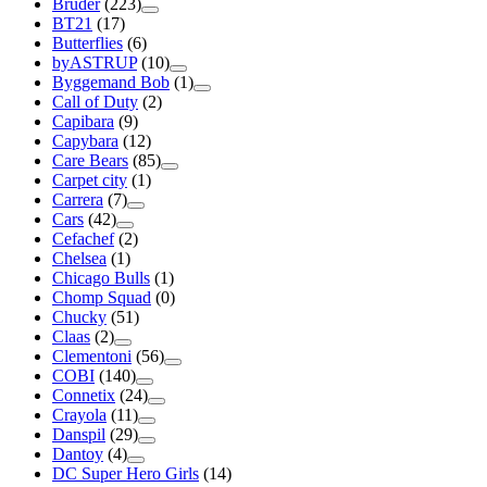
Bruder
(223)
BT21
(17)
Butterflies
(6)
byASTRUP
(10)
Byggemand Bob
(1)
Call of Duty
(2)
Capibara
(9)
Capybara
(12)
Care Bears
(85)
Carpet city
(1)
Carrera
(7)
Cars
(42)
Cefachef
(2)
Chelsea
(1)
Chicago Bulls
(1)
Chomp Squad
(0)
Chucky
(51)
Claas
(2)
Clementoni
(56)
COBI
(140)
Connetix
(24)
Crayola
(11)
Danspil
(29)
Dantoy
(4)
DC Super Hero Girls
(14)