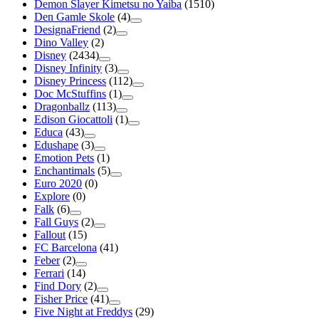
Demon Slayer Kimetsu no Yaiba
(1510)
Den Gamle Skole
(4)
DesignaFriend
(2)
Dino Valley
(2)
Disney
(2434)
Disney Infinity
(3)
Disney Princess
(112)
Doc McStuffins
(1)
Dragonballz
(113)
Edison Giocattoli
(1)
Educa
(43)
Edushape
(3)
Emotion Pets
(1)
Enchantimals
(5)
Euro 2020
(0)
Explore
(0)
Falk
(6)
Fall Guys
(2)
Fallout
(15)
FC Barcelona
(41)
Feber
(2)
Ferrari
(14)
Find Dory
(2)
Fisher Price
(41)
Five Night at Freddys
(29)