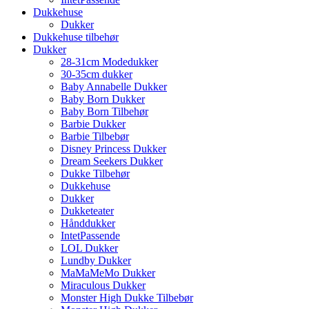
Dukkehuse
Dukker
Dukkehuse tilbehør
Dukker
28-31cm Modedukker
30-35cm dukker
Baby Annabelle Dukker
Baby Born Dukker
Baby Born Tilbehør
Barbie Dukker
Barbie Tilbebør
Disney Princess Dukker
Dream Seekers Dukker
Dukke Tilbehør
Dukkehuse
Dukker
Dukketeater
Hånddukker
IntetPassende
LOL Dukker
Lundby Dukker
MaMaMeMo Dukker
Miraculous Dukker
Monster High Dukke Tilbebør