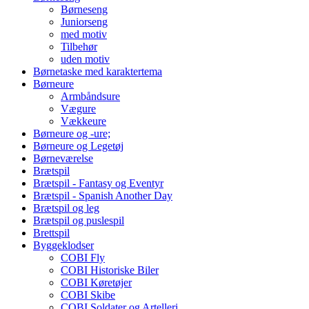
Børneseng
Juniorseng
med motiv
Tilbehør
uden motiv
Børnetaske med karaktertema
Børneure
Armbåndsure
Vægure
Vækkeure
Børneure og -ure;
Børneure og Legetøj
Børneværelse
Brætspil
Brætspil - Fantasy og Eventyr
Brætspil - Spanish Another Day
Brætspil og leg
Brætspil og puslespil
Brettspil
Byggeklodser
COBI Fly
COBI Historiske Biler
COBI Køretøjer
COBI Skibe
COBI Soldater og Artelleri