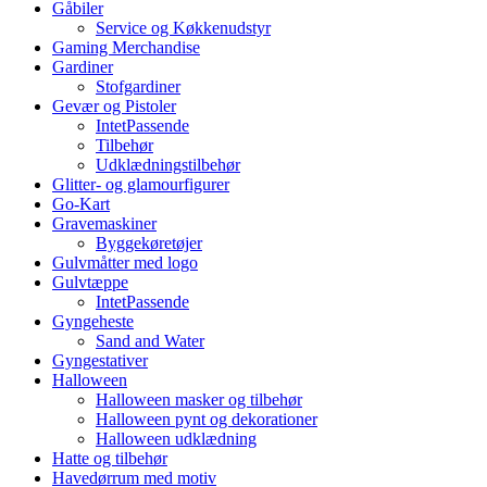
Gåbiler
Service og Køkkenudstyr
Gaming Merchandise
Gardiner
Stofgardiner
Gevær og Pistoler
IntetPassende
Tilbehør
Udklædningstilbehør
Glitter- og glamourfigurer
Go-Kart
Gravemaskiner
Byggekøretøjer
Gulvmåtter med logo
Gulvtæppe
IntetPassende
Gyngeheste
Sand and Water
Gyngestativer
Halloween
Halloween masker og tilbehør
Halloween pynt og dekorationer
Halloween udklædning
Hatte og tilbehør
Havedørrum med motiv