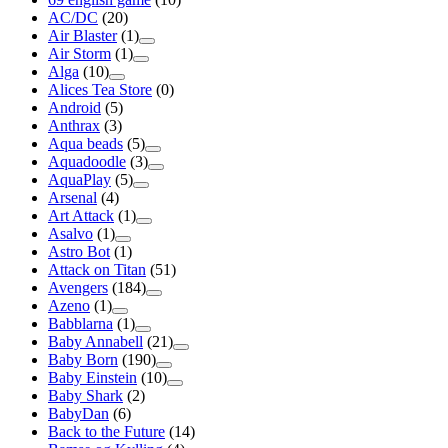
AC/DC
(20)
Air Blaster
(1)
Air Storm
(1)
Alga
(10)
Alices Tea Store
(0)
Android
(5)
Anthrax
(3)
Aqua beads
(5)
Aquadoodle
(3)
AquaPlay
(5)
Arsenal
(4)
Art Attack
(1)
Asalvo
(1)
Astro Bot
(1)
Attack on Titan
(51)
Avengers
(184)
Azeno
(1)
Babblarna
(1)
Baby Annabell
(21)
Baby Born
(190)
Baby Einstein
(10)
Baby Shark
(2)
BabyDan
(6)
Back to the Future
(14)