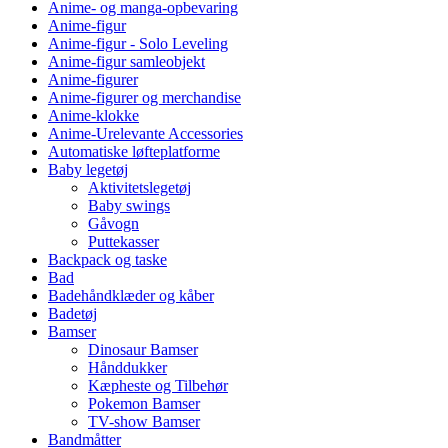
Anime- og manga-opbevaring
Anime-figur
Anime-figur - Solo Leveling
Anime-figur samleobjekt
Anime-figurer
Anime-figurer og merchandise
Anime-klokke
Anime-Urelevante Accessories
Automatiske løfteplatforme
Baby legetøj
Aktivitetslegetøj
Baby swings
Gåvogn
Puttekasser
Backpack og taske
Bad
Badehåndklæder og kåber
Badetøj
Bamser
Dinosaur Bamser
Hånddukker
Kæpheste og Tilbehør
Pokemon Bamser
TV-show Bamser
Bandmåtter