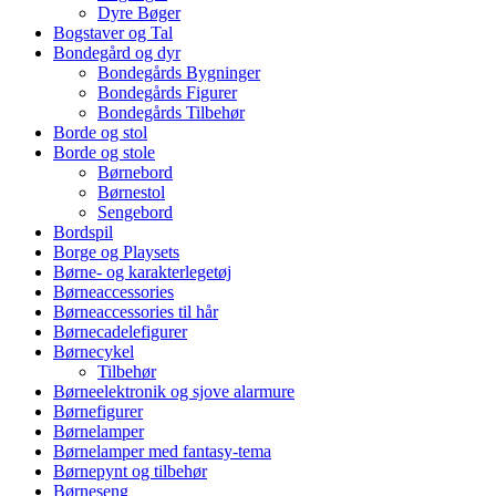
Dyre Bøger
Bogstaver og Tal
Bondegård og dyr
Bondegårds Bygninger
Bondegårds Figurer
Bondegårds Tilbehør
Borde og stol
Borde og stole
Børnebord
Børnestol
Sengebord
Bordspil
Borge og Playsets
Børne- og karakterlegetøj
Børneaccessories
Børneaccessories til hår
Børnecadelefigurer
Børnecykel
Tilbehør
Børneelektronik og sjove alarmure
Børnefigurer
Børnelamper
Børnelamper med fantasy-tema
Børnepynt og tilbehør
Børneseng