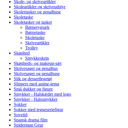
Skole- og skriveartikler
Skoleartikler og skriveudstyr
Skolertasker og penalhuse
Skoletaske
Skoletasker og tasker
Børnerygsæk
Børnetaske
Skoletaske
Skriveartikler
Trolley
Skønhed
Smykkeskrin
Skønheds- og makeup-sæt
Skrivesager og penalhus
Skrivesager og penalhuse
Slik og dessertlegetøj
Slippers med anime-tema
Små dukker og figure
Smykker - Halskæder med logo
Smykker - Halssmykker
Sokker
Sokker med tegneseriefigur
Sovetid
Spansk drama film
Spiderman Gear