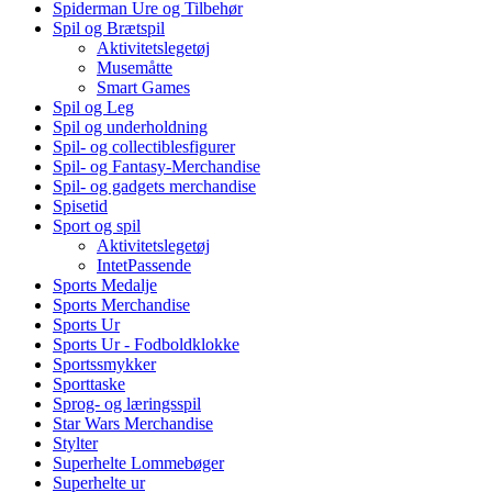
Spiderman Ure og Tilbehør
Spil og Brætspil
Aktivitetslegetøj
Musemåtte
Smart Games
Spil og Leg
Spil og underholdning
Spil- og collectiblesfigurer
Spil- og Fantasy-Merchandise
Spil- og gadgets merchandise
Spisetid
Sport og spil
Aktivitetslegetøj
IntetPassende
Sports Medalje
Sports Merchandise
Sports Ur
Sports Ur - Fodboldklokke
Sportssmykker
Sporttaske
Sprog- og læringsspil
Star Wars Merchandise
Stylter
Superhelte Lommebøger
Superhelte ur