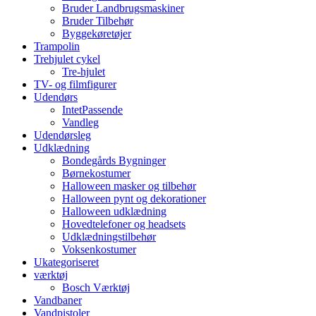
Bruder Landbrugsmaskiner
Bruder Tilbehør
Byggekøretøjer
Trampolin
Trehjulet cykel
Tre-hjulet
TV- og filmfigurer
Udendørs
IntetPassende
Vandleg
Udendørsleg
Udklædning
Bondegårds Bygninger
Børnekostumer
Halloween masker og tilbehør
Halloween pynt og dekorationer
Halloween udklædning
Hovedtelefoner og headsets
Udklædningstilbehør
Voksenkostumer
Ukategoriseret
værktøj
Bosch Værktøj
Vandbaner
Vandpistoler