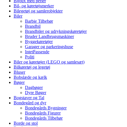
Bijoux med perler
Bil- og køretøjsmerker
Bilegetøj og samlerobjekter
Biler
Barbie Tilbebør
Brandbil
Brandbiler og udrykningskøretøjer
Bruder Landbrugsmaskiner
Byggekøretøjer
Garager og parkeringshuse
IntetPassende
Politi
Biler og køretøjer (LEGO og samlesæt)
Bilkøretøj og legetøj
Bluser
Bobslæde og kælk
Bøger
Dagbøger
Dyre Bøger
Bogstaver og Tal
Bondegård og dyr
Bondegårds Bygninger
Bondegårds Figurer
Bondegårds Tilbehør
Borde og stol