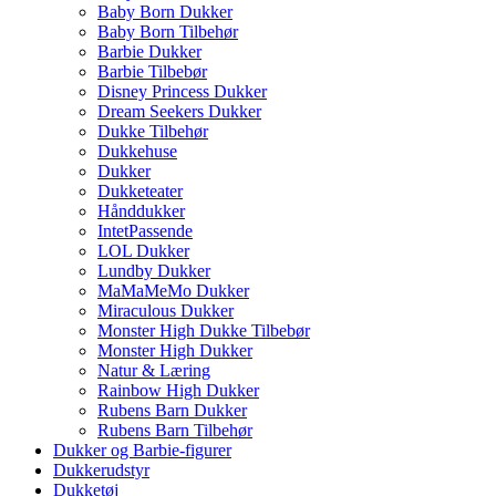
Baby Born Dukker
Baby Born Tilbehør
Barbie Dukker
Barbie Tilbebør
Disney Princess Dukker
Dream Seekers Dukker
Dukke Tilbehør
Dukkehuse
Dukker
Dukketeater
Hånddukker
IntetPassende
LOL Dukker
Lundby Dukker
MaMaMeMo Dukker
Miraculous Dukker
Monster High Dukke Tilbebør
Monster High Dukker
Natur & Læring
Rainbow High Dukker
Rubens Barn Dukker
Rubens Barn Tilbehør
Dukker og Barbie-figurer
Dukkerudstyr
Dukketøj