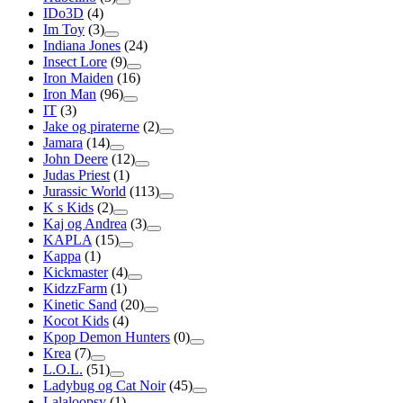
IDo3D
(4)
Im Toy
(3)
Indiana Jones
(24)
Insect Lore
(9)
Iron Maiden
(16)
Iron Man
(96)
IT
(3)
Jake og piraterne
(2)
Jamara
(14)
John Deere
(12)
Judas Priest
(1)
Jurassic World
(113)
K s Kids
(2)
Kaj og Andrea
(3)
KAPLA
(15)
Kappa
(1)
Kickmaster
(4)
KidzzFarm
(1)
Kinetic Sand
(20)
Kocot Kids
(4)
Kpop Demon Hunters
(0)
Krea
(7)
L.O.L.
(51)
Ladybug og Cat Noir
(45)
Lalaloopsy
(1)