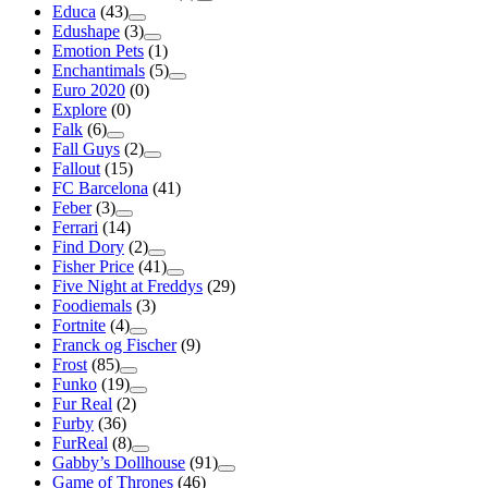
Educa
(43)
Edushape
(3)
Emotion Pets
(1)
Enchantimals
(5)
Euro 2020
(0)
Explore
(0)
Falk
(6)
Fall Guys
(2)
Fallout
(15)
FC Barcelona
(41)
Feber
(3)
Ferrari
(14)
Find Dory
(2)
Fisher Price
(41)
Five Night at Freddys
(29)
Foodiemals
(3)
Fortnite
(4)
Franck og Fischer
(9)
Frost
(85)
Funko
(19)
Fur Real
(2)
Furby
(36)
FurReal
(8)
Gabby’s Dollhouse
(91)
Game of Thrones
(46)