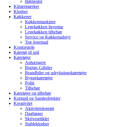
Børnestol
Klistermærker
Klodser
Køkkener
Køkkenmaskiner
Legekøkken Inventar
Legekøkken tilbehør
Service og Køkkenudstyr
Træ legemad
Kontorstole
Køretøj til spil
Køretøjer
Anhængere
Bigjigs Gåbiler
Brandbiler og udrykningskøretøjer
Byggekøretøjer
Politi
Tilbehør
Køretøjer og tilbehør
Kortspil og Samleobjekter
Kreativitet
Aktivitetslegetøj
Dagbøger
Skriveartikler
Stableklodser