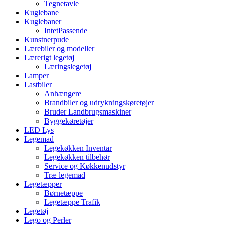
Tegnetavle
Kuglebane
Kuglebaner
IntetPassende
Kunstnerpude
Lærebiler og modeller
Lærerigt legetøj
Læringslegetøj
Lamper
Lastbiler
Anhængere
Brandbiler og udrykningskøretøjer
Bruder Landbrugsmaskiner
Byggekøretøjer
LED Lys
Legemad
Legekøkken Inventar
Legekøkken tilbehør
Service og Køkkenudstyr
Træ legemad
Legetæpper
Børnetæppe
Legetæppe Trafik
Legetøj
Lego og Perler