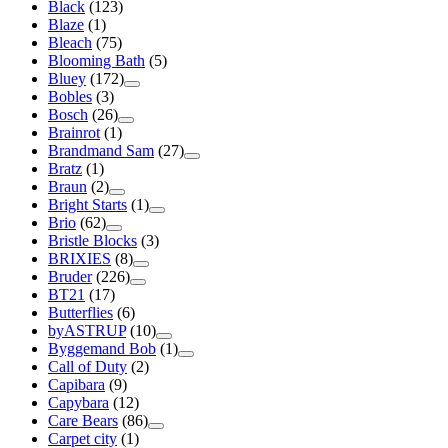
Black
(123)
Blaze
(1)
Bleach
(75)
Blooming Bath
(5)
Bluey
(172)
Bobles
(3)
Bosch
(26)
Brainrot
(1)
Brandmand Sam
(27)
Bratz
(1)
Braun
(2)
Bright Starts
(1)
Brio
(62)
Bristle Blocks
(3)
BRIXIES
(8)
Bruder
(226)
BT21
(17)
Butterflies
(6)
byASTRUP
(10)
Byggemand Bob
(1)
Call of Duty
(2)
Capibara
(9)
Capybara
(12)
Care Bears
(86)
Carpet city
(1)