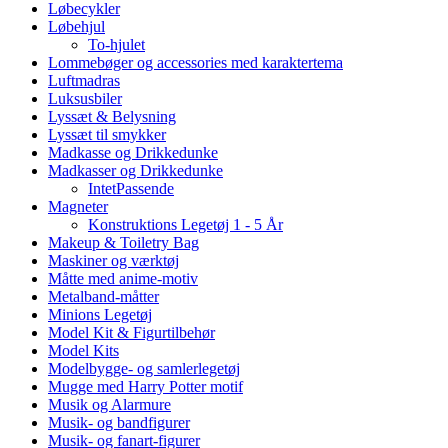
Løbecykler
Løbehjul
To-hjulet
Lommebøger og accessories med karaktertema
Luftmadras
Luksusbiler
Lyssæt & Belysning
Lyssæt til smykker
Madkasse og Drikkedunke
Madkasser og Drikkedunke
IntetPassende
Magneter
Konstruktions Legetøj 1 - 5 År
Makeup & Toiletry Bag
Maskiner og værktøj
Måtte med anime-motiv
Metalband-måtter
Minions Legetøj
Model Kit & Figurtilbehør
Model Kits
Modelbygge- og samlerlegetøj
Mugge med Harry Potter motif
Musik og Alarmure
Musik- og bandfigurer
Musik- og fanart-figurer