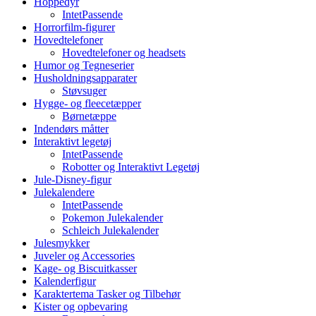
Hoppedyr
IntetPassende
Horrorfilm-figurer
Hovedtelefoner
Hovedtelefoner og headsets
Humor og Tegneserier
Husholdningsapparater
Støvsuger
Hygge- og fleecetæpper
Børnetæppe
Indendørs måtter
Interaktivt legetøj
IntetPassende
Robotter og Interaktivt Legetøj
Jule-Disney-figur
Julekalendere
IntetPassende
Pokemon Julekalender
Schleich Julekalender
Julesmykker
Juveler og Accessories
Kage- og Biscuitkasser
Kalenderfigur
Karaktertema Tasker og Tilbehør
Kister og opbevaring