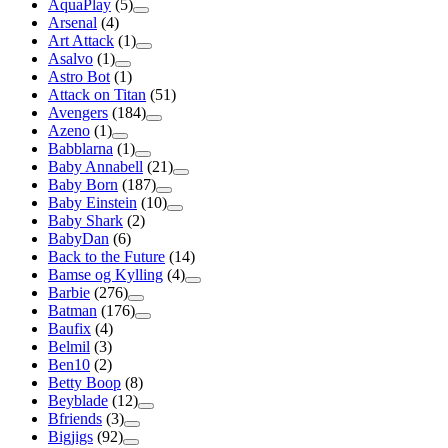
AquaPlay
(5)
Arsenal
(4)
Art Attack
(1)
Asalvo
(1)
Astro Bot
(1)
Attack on Titan
(51)
Avengers
(184)
Azeno
(1)
Babblarna
(1)
Baby Annabell
(21)
Baby Born
(187)
Baby Einstein
(10)
Baby Shark
(2)
BabyDan
(6)
Back to the Future
(14)
Bamse og Kylling
(4)
Barbie
(276)
Batman
(176)
Baufix
(4)
Belmil
(3)
Ben10
(2)
Betty Boop
(8)
Beyblade
(12)
Bfriends
(3)
Bigjigs
(92)