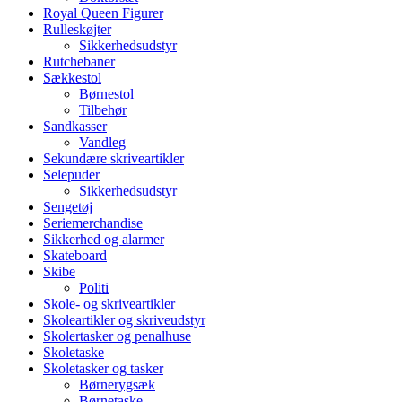
Royal Queen Figurer
Rulleskøjter
Sikkerhedsudstyr
Rutchebaner
Sækkestol
Børnestol
Tilbehør
Sandkasser
Vandleg
Sekundære skriveartikler
Selepuder
Sikkerhedsudstyr
Sengetøj
Seriemerchandise
Sikkerhed og alarmer
Skateboard
Skibe
Politi
Skole- og skriveartikler
Skoleartikler og skriveudstyr
Skolertasker og penalhuse
Skoletaske
Skoletasker og tasker
Børnerygsæk
Børnetaske