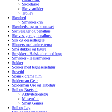
Skoletaske
Skriveartikler
Trolley
Skønhed
Smykkeskrin
Skønheds- og makeup-sæt
Skrivesager og penalhus
Skrivesager og penalhuse
Slik og dessertlegetøj
Slippers med anime-tema
Små dukker og figure
Smykker - Halskæder med logo
Smykker - Halssmykker
Sokker
Sokker med tegneseriefigur
Sovetid
Spansk drama film
Spiderman Gear
Spiderman Ure og Tilbehør
Spil og Brætspil
Aktivitetslegetøj
Musemåtte
Smart Games
Spil og Leg