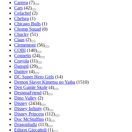
Carrera
(7)
Cars
(42)
Cefachef
(2)
Chelsea
(1)
Chicago Bulls
(1)
Chomp Squad
(0)
Chucky
(51)
Claas
(2)
Clementoni
(56)
COBI
(140)
Connetix
(24)
Crayola
(11)
Danspil
(29)
Dantoy
(4)
DC Super Hero Girls
(14)
Demon Slayer Kimetsu no Yaiba
(1510)
Den Gamle Skole
(4)
DesignaFriend
(2)
Dino Valley
(2)
Disney
(2434)
Disney Infinity
(3)
Disney Princess
(112)
Doc McStuffins
(1)
Dragonballz
(113)
Edison Giocattoli
(1)