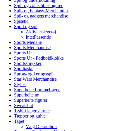
Spil og underholdning
Spil- og collectiblesfigurer
Spil- og Fantasy-Merchandise
Spil- og gadgets merchandise
Spisetid
Sport og spil
Aktivitetslegetøj
IntetPassende
Sports Medalje
Sports Merchandise
Sports Ur
Sports Ur - Fodboldklokke
Sportssmykker
Sporttaske
Sprog- og læringsspil
Star Wars Merchandise
Stylter
Superhelte Lommebøger
Superhelte ur
Superhelte-figurer
Sweatshirt
T-shirt lange ærmer
Tæpper og gulve
Tapet
Væg Dekoration