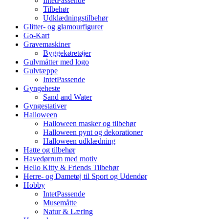
IntetPassende
Tilbehør
Udklædningstilbehør
Glitter- og glamourfigurer
Go-Kart
Gravemaskiner
Byggekøretøjer
Gulvmåtter med logo
Gulvtæppe
IntetPassende
Gyngeheste
Sand and Water
Gyngestativer
Halloween
Halloween masker og tilbehør
Halloween pynt og dekorationer
Halloween udklædning
Hatte og tilbehør
Havedørrum med motiv
Hello Kitty & Friends Tilbehør
Herre- og Dametøj til Sport og Udendør
Hobby
IntetPassende
Musemåtte
Natur & Læring