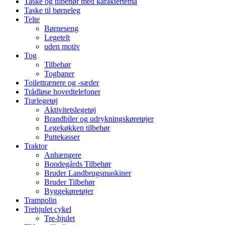
Taske og tilbehør med karaktertema
Taske til børneleg
Telte
Børneseng
Legetelt
uden motiv
Tog
Tilbehør
Togbaner
Toilettrænere og -sæder
Trådløse hovedtelefoner
Trælegetøj
Aktivitetslegetøj
Brandbiler og udrykningskøretøjer
Legekøkken tilbehør
Puttekasser
Traktor
Anhængere
Bondegårds Tilbehør
Bruder Landbrugsmaskiner
Bruder Tilbehør
Byggekøretøjer
Trampolin
Trehjulet cykel
Tre-hjulet