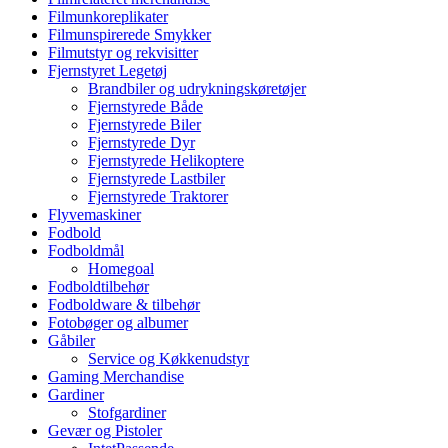
Filmunkoreplikater
Filmunspirerede Smykker
Filmutstyr og rekvisitter
Fjernstyret Legetøj
Brandbiler og udrykningskøretøjer
Fjernstyrede Både
Fjernstyrede Biler
Fjernstyrede Dyr
Fjernstyrede Helikoptere
Fjernstyrede Lastbiler
Fjernstyrede Traktorer
Flyvemaskiner
Fodbold
Fodboldmål
Homegoal
Fodboldtilbehør
Fodboldware & tilbehør
Fotobøger og albumer
Gåbiler
Service og Køkkenudstyr
Gaming Merchandise
Gardiner
Stofgardiner
Gevær og Pistoler