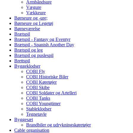
Armbåndsure
Vægure
Vækkeure
Børneure og -ure;
Børneure og Legetøj
Børneværelse
Brætspil
Brætspil - Fantasy og Eventyr
Brætspil - Spanish Another Day
Brætspil og leg
Brætspil og puslespil
Brettspil
Byggeklodser
COBI Fly
COBI Historiske Biler
COBI Køretøjer
COBI Skibe
COBI Soldater og Artelleri
COBI Tanks
COBI Youngtimer
Stableklodser
Tegnetavle
Byggesæt
Brandbiler og udrykningskøretøjer
Cable organisation