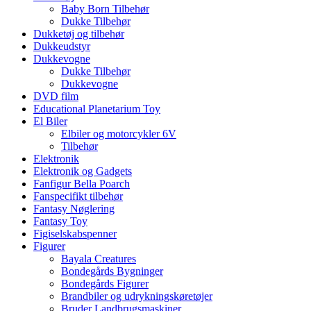
Baby Born Tilbehør
Dukke Tilbehør
Dukketøj og tilbehør
Dukkeudstyr
Dukkevogne
Dukke Tilbehør
Dukkevogne
DVD film
Educational Planetarium Toy
El Biler
Elbiler og motorcykler 6V
Tilbehør
Elektronik
Elektronik og Gadgets
Fanfigur Bella Poarch
Fanspecifikt tilbehør
Fantasy Nøglering
Fantasy Toy
Figiselskabspenner
Figurer
Bayala Creatures
Bondegårds Bygninger
Bondegårds Figurer
Brandbiler og udrykningskøretøjer
Bruder Landbrugsmaskiner