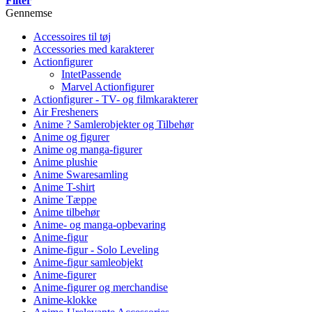
Filter
Gennemse
Accessoires til tøj
Accessories med karakterer
Actionfigurer
IntetPassende
Marvel Actionfigurer
Actionfigurer - TV- og filmkarakterer
Air Fresheners
Anime ? Samlerobjekter og Tilbehør
Anime og figurer
Anime og manga-figurer
Anime plushie
Anime Swaresamling
Anime T-shirt
Anime Tæppe
Anime tilbehør
Anime- og manga-opbevaring
Anime-figur
Anime-figur - Solo Leveling
Anime-figur samleobjekt
Anime-figurer
Anime-figurer og merchandise
Anime-klokke