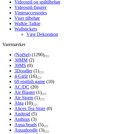
Videospil og spiltilbehør
Videospil-figurer
Vinteraccessories
Viser tilbehør
Walkie Talkie
Wallstickers
Væg Dekoration
Varemærker
(NotSet)
(1290)
30MM
(2)
30MS
(0)
3Doodler
(1)
4-Girlz
(16)
69 english game
(10)
AC/DC
(20)
Air Blaster
(1)
Air Storm
(1)
Alga
(10)
Alices Tea Store
(0)
Android
(5)
Anthrax
(3)
Aqua beads
(5)
Aquadoodle
(3)