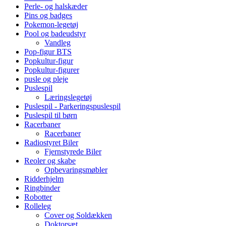
Perle- og halskæder
Pins og badges
Pokemon-legetøj
Pool og badeudstyr
Vandleg
Pop-figur BTS
Popkultur-figur
Popkultur-figurer
pusle og pleje
Puslespil
Læringslegetøj
Puslespil - Parkeringspuslespil
Puslespil til børn
Racerbaner
Racerbaner
Radiostyret Biler
Fjernstyrede Biler
Reoler og skabe
Opbevaringsmøbler
Ridderhjelm
Ringbinder
Robotter
Rolleleg
Cover og Soldækken
Doktorsæt