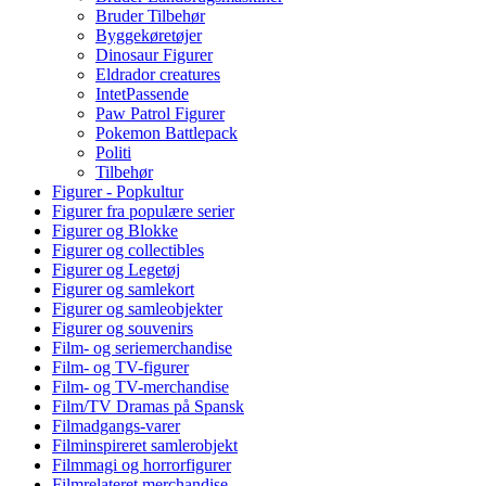
Bruder Tilbehør
Byggekøretøjer
Dinosaur Figurer
Eldrador creatures
IntetPassende
Paw Patrol Figurer
Pokemon Battlepack
Politi
Tilbehør
Figurer - Popkultur
Figurer fra populære serier
Figurer og Blokke
Figurer og collectibles
Figurer og Legetøj
Figurer og samlekort
Figurer og samleobjekter
Figurer og souvenirs
Film- og seriemerchandise
Film- og TV-figurer
Film- og TV-merchandise
Film/TV Dramas på Spansk
Filmadgangs-varer
Filminspireret samlerobjekt
Filmmagi og horrorfigurer
Filmrelateret merchandise