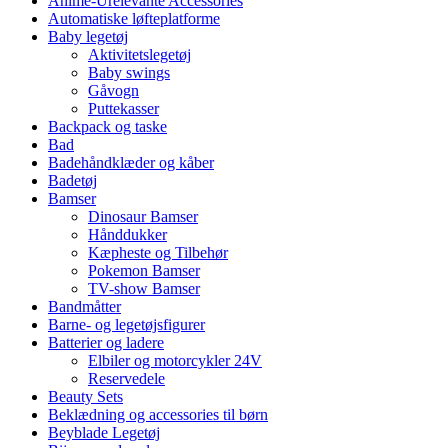
Anime-Urelevante Accessories
Automatiske løfteplatforme
Baby legetøj
Aktivitetslegetøj
Baby swings
Gåvogn
Puttekasser
Backpack og taske
Bad
Badehåndklæder og kåber
Badetøj
Bamser
Dinosaur Bamser
Hånddukker
Kæpheste og Tilbehør
Pokemon Bamser
TV-show Bamser
Bandmåtter
Barne- og legetøjsfigurer
Batterier og ladere
Elbiler og motorcykler 24V
Reservedele
Beauty Sets
Beklædning og accessories til børn
Beyblade Legetøj