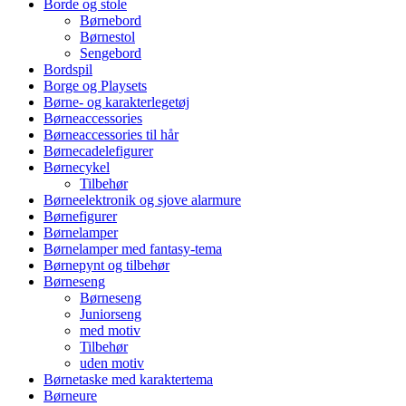
Borde og stole
Børnebord
Børnestol
Sengebord
Bordspil
Borge og Playsets
Børne- og karakterlegetøj
Børneaccessories
Børneaccessories til hår
Børnecadelefigurer
Børnecykel
Tilbehør
Børneelektronik og sjove alarmure
Børnefigurer
Børnelamper
Børnelamper med fantasy-tema
Børnepynt og tilbehør
Børneseng
Børneseng
Juniorseng
med motiv
Tilbehør
uden motiv
Børnetaske med karaktertema
Børneure