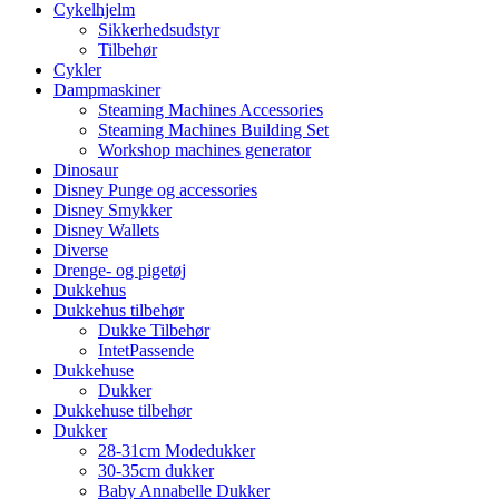
Cykelhjelm
Sikkerhedsudstyr
Tilbehør
Cykler
Dampmaskiner
Steaming Machines Accessories
Steaming Machines Building Set
Workshop machines generator
Dinosaur
Disney Punge og accessories
Disney Smykker
Disney Wallets
Diverse
Drenge- og pigetøj
Dukkehus
Dukkehus tilbehør
Dukke Tilbehør
IntetPassende
Dukkehuse
Dukker
Dukkehuse tilbehør
Dukker
28-31cm Modedukker
30-35cm dukker
Baby Annabelle Dukker