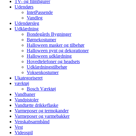
TV- og filmfigurer
Udendørs
IntetPassende
Vandleg
Udendørsleg
Udklædning
Bondegårds Bygninger
Børnekostumer
Halloween masker og tilbehør
Halloween pynt og dekorationer
Halloween udklædning
Hovedtelefoner og headsets
Udklædningstilbehør
Voksenkostumer
Ukategoriseret
værktøj
Bosch Værktøj
Vandbaner
Vandpistoler
Vandtætte drikkeflaske
Varmeposer og termokander
Varmeposer og varmebakker
Venskabsarmbånd
Vest
Videospil