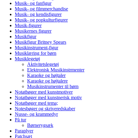
Musik- og fanfigur
Musik- og filmmerchandise
Musik- og kendisfigurer
Musik- og popkulturfigurer
Musik-figurer
Musikernes figurer
Musikfigur
Musikfigur Britney Spears
Musikinstrument-figur
Musiklæring for børn
Musiklegetøj
Aktivitetslegetøj
Elektronisk Musikinstrmenter
Karaoke og højtaler
Karaoke og højtalere
Musikinstrumenter til børn
Notatbøger med kunstmotiver
Notatbøger med kunstnerisk motiv
Notatbøger med tema;
Notesbøger og skriveredskaber
Nusse- og krammedyr
På tur
Børnerygsæk
Paraplyer
Patchsæt