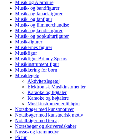
Musik og Alarmure
Musik- og bandfigurer
Musik- og fanart-figurer
Musik- og fanfigur
Musik- og filmmerchandise
Musik- og kendisfigurer
Musik- og popkulturfigurer
Musik-figurer
Musikernes figurer
Musikfigur
Musikfigur Britney Spears
Musikinstrument-figur
Musiklæring for børn
Musiklegetøj
Aktivitetslegetøj
Elektronisk Musikinstrmenter
Karaoke og højtaler
Karaoke og højtalere
Musikinstrumenter til børn
Notatbøger med kunstmotiver
Notatbøger med kunstnerisk motiv
Notatbøger med tema;
Notesbøger og skriveredskaber
Nusse- og krammedyr
På tur