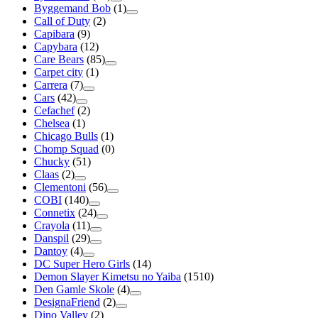
Byggemand Bob
(1)
Call of Duty
(2)
Capibara
(9)
Capybara
(12)
Care Bears
(85)
Carpet city
(1)
Carrera
(7)
Cars
(42)
Cefachef
(2)
Chelsea
(1)
Chicago Bulls
(1)
Chomp Squad
(0)
Chucky
(51)
Claas
(2)
Clementoni
(56)
COBI
(140)
Connetix
(24)
Crayola
(11)
Danspil
(29)
Dantoy
(4)
DC Super Hero Girls
(14)
Demon Slayer Kimetsu no Yaiba
(1510)
Den Gamle Skole
(4)
DesignaFriend
(2)
Dino Valley
(2)