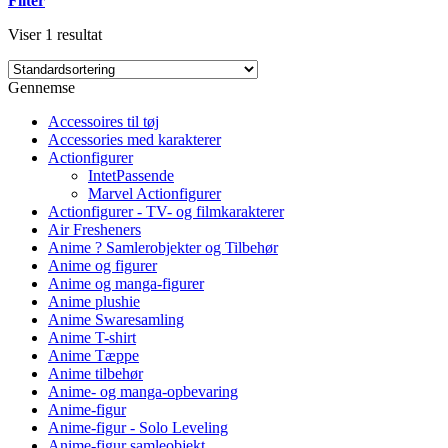
Filter
Viser 1 resultat
Gennemse
Accessoires til tøj
Accessories med karakterer
Actionfigurer
IntetPassende
Marvel Actionfigurer
Actionfigurer - TV- og filmkarakterer
Air Fresheners
Anime ? Samlerobjekter og Tilbehør
Anime og figurer
Anime og manga-figurer
Anime plushie
Anime Swaresamling
Anime T-shirt
Anime Tæppe
Anime tilbehør
Anime- og manga-opbevaring
Anime-figur
Anime-figur - Solo Leveling
Anime-figur samleobjekt