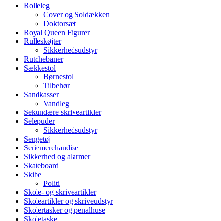
Rolleleg
Cover og Soldækken
Doktorsæt
Royal Queen Figurer
Rulleskøjter
Sikkerhedsudstyr
Rutchebaner
Sækkestol
Børnestol
Tilbehør
Sandkasser
Vandleg
Sekundære skriveartikler
Selepuder
Sikkerhedsudstyr
Sengetøj
Seriemerchandise
Sikkerhed og alarmer
Skateboard
Skibe
Politi
Skole- og skriveartikler
Skoleartikler og skriveudstyr
Skolertasker og penalhuse
Skoletaske