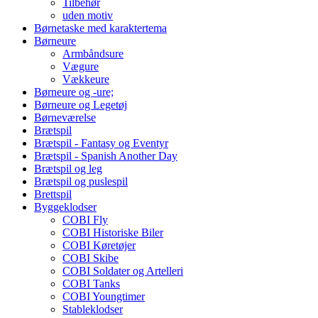
Tilbehør
uden motiv
Børnetaske med karaktertema
Børneure
Armbåndsure
Vægure
Vækkeure
Børneure og -ure;
Børneure og Legetøj
Børneværelse
Brætspil
Brætspil - Fantasy og Eventyr
Brætspil - Spanish Another Day
Brætspil og leg
Brætspil og puslespil
Brettspil
Byggeklodser
COBI Fly
COBI Historiske Biler
COBI Køretøjer
COBI Skibe
COBI Soldater og Artelleri
COBI Tanks
COBI Youngtimer
Stableklodser