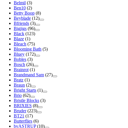
Belmil
(3)
Ben10
(2)
Betty Boop
(8)
Beyblade
(12)
Bfriends
(3)
Bigjigs
(96)
Black
(123)
Blaze
(1)
Bleach
(75)
Blooming Bath
(5)
Bluey
(172)
Bobles
(3)
Bosch
(26)
Brainrot
(1)
Brandmand Sam
(27)
Bratz
(1)
Braun
(2)
Bright Starts
(1)
Brio
(62)
Bristle Blocks
(3)
BRIXIES
(8)
Bruder
(223)
BT21
(17)
Butterflies
(6)
byASTRUP
(10)