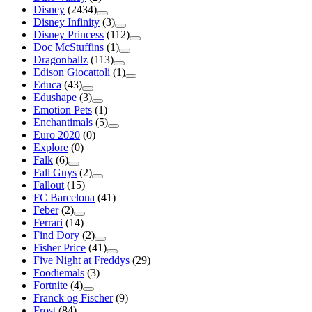
Disney
(2434)
Disney Infinity
(3)
Disney Princess
(112)
Doc McStuffins
(1)
Dragonballz
(113)
Edison Giocattoli
(1)
Educa
(43)
Edushape
(3)
Emotion Pets
(1)
Enchantimals
(5)
Euro 2020
(0)
Explore
(0)
Falk
(6)
Fall Guys
(2)
Fallout
(15)
FC Barcelona
(41)
Feber
(2)
Ferrari
(14)
Find Dory
(2)
Fisher Price
(41)
Five Night at Freddys
(29)
Foodiemals
(3)
Fortnite
(4)
Franck og Fischer
(9)
Frost
(84)