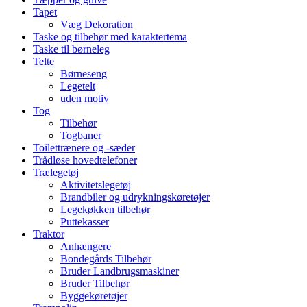
Tapet
Væg Dekoration
Taske og tilbehør med karaktertema
Taske til børneleg
Telte
Børneseng
Legetelt
uden motiv
Tog
Tilbehør
Togbaner
Toilettrænere og -sæder
Trådløse hovedtelefoner
Trælegetøj
Aktivitetslegetøj
Brandbiler og udrykningskøretøjer
Legekøkken tilbehør
Puttekasser
Traktor
Anhængere
Bondegårds Tilbehør
Bruder Landbrugsmaskiner
Bruder Tilbehør
Byggekøretøjer