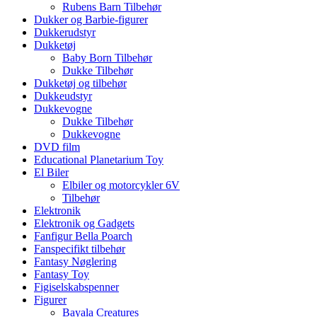
Rubens Barn Tilbehør
Dukker og Barbie-figurer
Dukkerudstyr
Dukketøj
Baby Born Tilbehør
Dukke Tilbehør
Dukketøj og tilbehør
Dukkeudstyr
Dukkevogne
Dukke Tilbehør
Dukkevogne
DVD film
Educational Planetarium Toy
El Biler
Elbiler og motorcykler 6V
Tilbehør
Elektronik
Elektronik og Gadgets
Fanfigur Bella Poarch
Fanspecifikt tilbehør
Fantasy Nøglering
Fantasy Toy
Figiselskabspenner
Figurer
Bayala Creatures