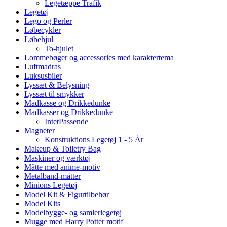
Legetæppe Trafik
Legetøj
Lego og Perler
Løbecykler
Løbehjul
To-hjulet
Lommebøger og accessories med karaktertema
Luftmadras
Luksusbiler
Lyssæt & Belysning
Lyssæt til smykker
Madkasse og Drikkedunke
Madkasser og Drikkedunke
IntetPassende
Magneter
Konstruktions Legetøj 1 - 5 År
Makeup & Toiletry Bag
Maskiner og værktøj
Måtte med anime-motiv
Metalband-måtter
Minions Legetøj
Model Kit & Figurtilbehør
Model Kits
Modelbygge- og samlerlegetøj
Mugge med Harry Potter motif