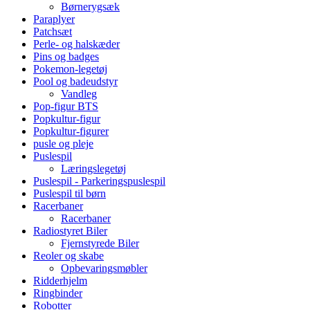
Børnerygsæk
Paraplyer
Patchsæt
Perle- og halskæder
Pins og badges
Pokemon-legetøj
Pool og badeudstyr
Vandleg
Pop-figur BTS
Popkultur-figur
Popkultur-figurer
pusle og pleje
Puslespil
Læringslegetøj
Puslespil - Parkeringspuslespil
Puslespil til børn
Racerbaner
Racerbaner
Radiostyret Biler
Fjernstyrede Biler
Reoler og skabe
Opbevaringsmøbler
Ridderhjelm
Ringbinder
Robotter