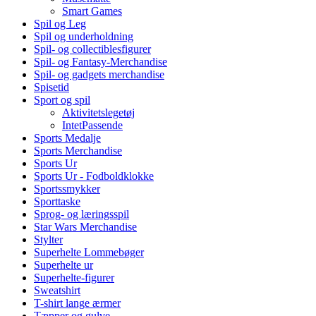
Smart Games
Spil og Leg
Spil og underholdning
Spil- og collectiblesfigurer
Spil- og Fantasy-Merchandise
Spil- og gadgets merchandise
Spisetid
Sport og spil
Aktivitetslegetøj
IntetPassende
Sports Medalje
Sports Merchandise
Sports Ur
Sports Ur - Fodboldklokke
Sportssmykker
Sporttaske
Sprog- og læringsspil
Star Wars Merchandise
Stylter
Superhelte Lommebøger
Superhelte ur
Superhelte-figurer
Sweatshirt
T-shirt lange ærmer
Tæpper og gulve