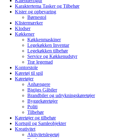
Kalenderfigur
Karaktertema Tasker og Tilbehør
Kister og opbevaring
Børnestol
Klistermærker
Klodser
Køkkener
Køkkenmaskiner
Legekøkken Inventar
Legekøkken tilbehør
Service og Køkkenudstyr
Træ legemad
Kontorstole
Køretøj til spil
Køretøjer
Anhængere
Bigjigs Gåbiler
Brandbiler og udrykningskøretøjer
Byggekøretøjer
Politi
Tilbehør
Køretøjer og tilbehør
Kortspil og Samleobjekter
Kreativitet
Aktivitetslegetøj