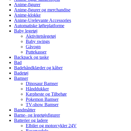
Anime-figurer
Anime-figurer og merchandise
Anime-klokke
Anime-Urelevante Accessories
Automatiske løfteplatforme
Baby legetøj
Aktivitetslegetøj
Baby swings
Gåvogn
Puttekasser
Backpack og taske
Bad
Badehåndklæder og kåber
Badetøj
Bamser
Dinosaur Bamser
Hånddukker
Kæpheste og Tilbehør
Pokemon Bamser
TV-show Bamser
Bandmåtter
Barne- og legetøjsfigurer
Batterier og ladere
Elbiler og motorcykler 24V
Reservedele