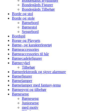
Bondegårds Bygninger
Bondegårds Figurer
Bondegårds Tilbehør
Borde og stol
Borde og stole
Børnebord
Børnestol
Sengebord
Bordspil
Borge og Playsets
Børne- og karakterlegetøj
Børneaccessories
Børneaccessories til hår
Børnecadelefigurer
Børnecykel
Tilbehør
Børneelektronik og sjove alarmure
Børnefigurer
Børnelamper
Børnelamper med fantasy-tema
Børnepynt og tilbehør
Børneseng
Børneseng
Juniorseng
med motiv