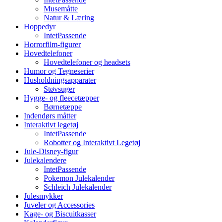
Musemåtte
Natur & Læring
Hoppedyr
IntetPassende
Horrorfilm-figurer
Hovedtelefoner
Hovedtelefoner og headsets
Humor og Tegneserier
Husholdningsapparater
Støvsuger
Hygge- og fleecetæpper
Børnetæppe
Indendørs måtter
Interaktivt legetøj
IntetPassende
Robotter og Interaktivt Legetøj
Jule-Disney-figur
Julekalendere
IntetPassende
Pokemon Julekalender
Schleich Julekalender
Julesmykker
Juveler og Accessories
Kage- og Biscuitkasser