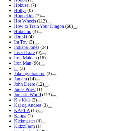
Hokusai
(7)
Hollys
(0)
Hoppekids
(7)
Hot Wheels
(113)
How to Train Your Dragon
(60)
Hubelino
(3)
IDo3D
(4)
Im Toy
(3)
Indiana Jones
(24)
Insect Lore
(9)
Iron Maiden
(16)
Iron Man
(96)
IT
(3)
Jake og piraterne
(2)
Jamara
(14)
John Deere
(12)
Judas Priest
(1)
Jurassic World
(113)
K s Kids
(2)
Kaj og Andrea
(3)
KAPLA
(15)
Kappa
(1)
Kickmaster
(4)
KidzzFarm
(1)