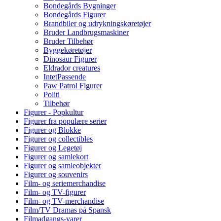
Bondegårds Bygninger
Bondegårds Figurer
Brandbiler og udrykningskøretøjer
Bruder Landbrugsmaskiner
Bruder Tilbehør
Byggekøretøjer
Dinosaur Figurer
Eldrador creatures
IntetPassende
Paw Patrol Figurer
Politi
Tilbehør
Figurer - Popkultur
Figurer fra populære serier
Figurer og Blokke
Figurer og collectibles
Figurer og Legetøj
Figurer og samlekort
Figurer og samleobjekter
Figurer og souvenirs
Film- og seriemerchandise
Film- og TV-figurer
Film- og TV-merchandise
Film/TV Dramas på Spansk
Filmadgangs-varer