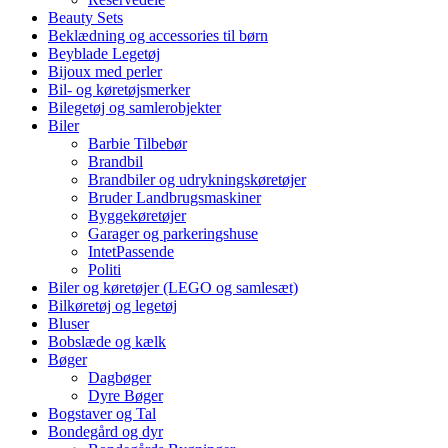
Beauty Sets
Beklædning og accessories til børn
Beyblade Legetøj
Bijoux med perler
Bil- og køretøjsmerker
Bilegetøj og samlerobjekter
Biler
Barbie Tilbebør
Brandbil
Brandbiler og udrykningskøretøjer
Bruder Landbrugsmaskiner
Byggekøretøjer
Garager og parkeringshuse
IntetPassende
Politi
Biler og køretøjer (LEGO og samlesæt)
Bilkøretøj og legetøj
Bluser
Bobslæde og kælk
Bøger
Dagbøger
Dyre Bøger
Bogstaver og Tal
Bondegård og dyr