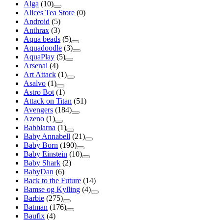
Alga
(10)
Alices Tea Store
(0)
Android
(5)
Anthrax
(3)
Aqua beads
(5)
Aquadoodle
(3)
AquaPlay
(5)
Arsenal
(4)
Art Attack
(1)
Asalvo
(1)
Astro Bot
(1)
Attack on Titan
(51)
Avengers
(184)
Azeno
(1)
Babblarna
(1)
Baby Annabell
(21)
Baby Born
(190)
Baby Einstein
(10)
Baby Shark
(2)
BabyDan
(6)
Back to the Future
(14)
Bamse og Kylling
(4)
Barbie
(275)
Batman
(176)
Baufix
(4)