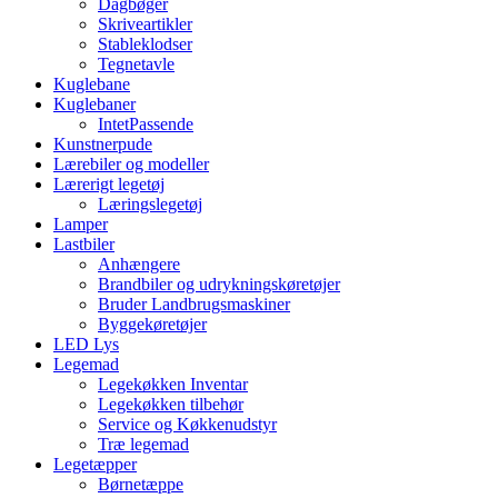
Dagbøger
Skriveartikler
Stableklodser
Tegnetavle
Kuglebane
Kuglebaner
IntetPassende
Kunstnerpude
Lærebiler og modeller
Lærerigt legetøj
Læringslegetøj
Lamper
Lastbiler
Anhængere
Brandbiler og udrykningskøretøjer
Bruder Landbrugsmaskiner
Byggekøretøjer
LED Lys
Legemad
Legekøkken Inventar
Legekøkken tilbehør
Service og Køkkenudstyr
Træ legemad
Legetæpper
Børnetæppe