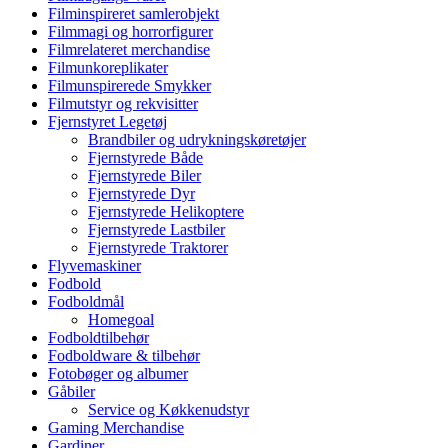
Filminspireret samlerobjekt
Filmmagi og horrorfigurer
Filmrelateret merchandise
Filmunkoreplikater
Filmunspirerede Smykker
Filmutstyr og rekvisitter
Fjernstyret Legetøj
Brandbiler og udrykningskøretøjer
Fjernstyrede Både
Fjernstyrede Biler
Fjernstyrede Dyr
Fjernstyrede Helikoptere
Fjernstyrede Lastbiler
Fjernstyrede Traktorer
Flyvemaskiner
Fodbold
Fodboldmål
Homegoal
Fodboldtilbehør
Fodboldware & tilbehør
Fotobøger og albumer
Gåbiler
Service og Køkkenudstyr
Gaming Merchandise
Gardiner