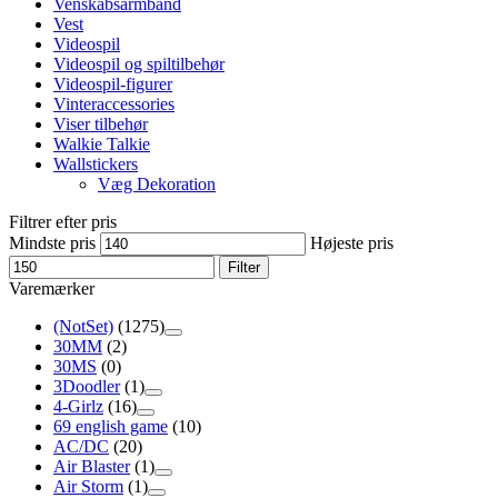
Venskabsarmbånd
Vest
Videospil
Videospil og spiltilbehør
Videospil-figurer
Vinteraccessories
Viser tilbehør
Walkie Talkie
Wallstickers
Væg Dekoration
Filtrer efter pris
Mindste pris
Højeste pris
Filter
Varemærker
(NotSet)
(1275)
30MM
(2)
30MS
(0)
3Doodler
(1)
4-Girlz
(16)
69 english game
(10)
AC/DC
(20)
Air Blaster
(1)
Air Storm
(1)