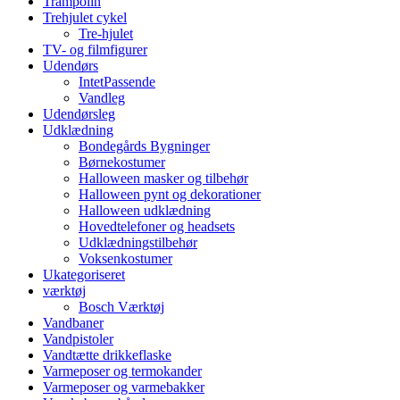
Trampolin
Trehjulet cykel
Tre-hjulet
TV- og filmfigurer
Udendørs
IntetPassende
Vandleg
Udendørsleg
Udklædning
Bondegårds Bygninger
Børnekostumer
Halloween masker og tilbehør
Halloween pynt og dekorationer
Halloween udklædning
Hovedtelefoner og headsets
Udklædningstilbehør
Voksenkostumer
Ukategoriseret
værktøj
Bosch Værktøj
Vandbaner
Vandpistoler
Vandtætte drikkeflaske
Varmeposer og termokander
Varmeposer og varmebakker