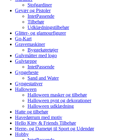
Stofgardiner
Gevær og Pistoler
IntetPassende
Tilbehør
Udklædningstilbehør
Glitter- og glamourfigurer
Go-Kart
Gravemaskiner
Byggekøretøjer
Gulvmåtter med logo
Gulvtæppe
IntetPassende
Gyngeheste
Sand and Water
Gyngestativer
Halloween
Halloween masker og tilbehør
Halloween pynt og dekorationer
Halloween udklædning
Hatte og tilbehør
Havedørrum med motiv
Hello Kitty & Friends Tilbehør
Herre- og Dametøj til Sport og Udendør
Hobby
IntetPassende