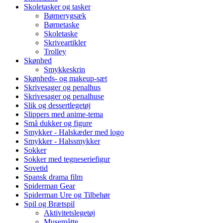
Skoletasker og tasker
Børnerygsæk
Børnetaske
Skoletaske
Skriveartikler
Trolley
Skønhed
Smykkeskrin
Skønheds- og makeup-sæt
Skrivesager og penalhus
Skrivesager og penalhuse
Slik og dessertlegetøj
Slippers med anime-tema
Små dukker og figure
Smykker - Halskæder med logo
Smykker - Halssmykker
Sokker
Sokker med tegneseriefigur
Sovetid
Spansk drama film
Spiderman Gear
Spiderman Ure og Tilbehør
Spil og Brætspil
Aktivitetslegetøj
Musemåtte