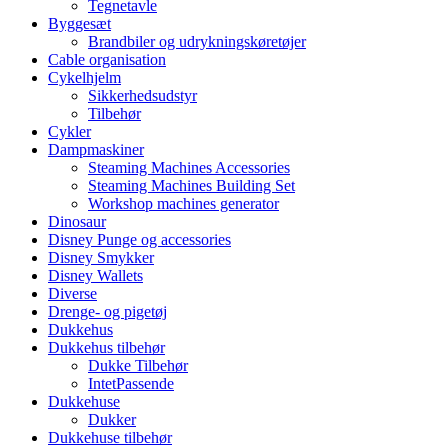
Tegnetavle
Byggesæt
Brandbiler og udrykningskøretøjer
Cable organisation
Cykelhjelm
Sikkerhedsudstyr
Tilbehør
Cykler
Dampmaskiner
Steaming Machines Accessories
Steaming Machines Building Set
Workshop machines generator
Dinosaur
Disney Punge og accessories
Disney Smykker
Disney Wallets
Diverse
Drenge- og pigetøj
Dukkehus
Dukkehus tilbehør
Dukke Tilbehør
IntetPassende
Dukkehuse
Dukker
Dukkehuse tilbehør