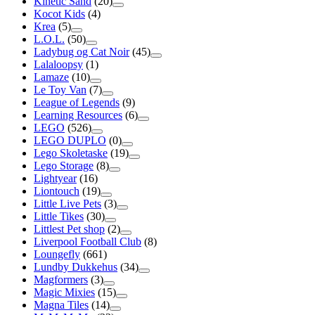
Kinetic Sand
(20)
Kocot Kids
(4)
Krea
(5)
L.O.L.
(50)
Ladybug og Cat Noir
(45)
Lalaloopsy
(1)
Lamaze
(10)
Le Toy Van
(7)
League of Legends
(9)
Learning Resources
(6)
LEGO
(526)
LEGO DUPLO
(0)
Lego Skoletaske
(19)
Lego Storage
(8)
Lightyear
(16)
Liontouch
(19)
Little Live Pets
(3)
Little Tikes
(30)
Littlest Pet shop
(2)
Liverpool Football Club
(8)
Loungefly
(661)
Lundby Dukkehus
(34)
Magformers
(3)
Magic Mixies
(15)
Magna Tiles
(14)