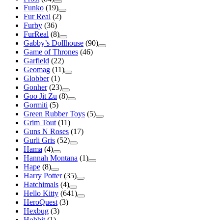
Funko
(19)
Fur Real
(2)
Furby
(36)
FurReal
(8)
Gabby’s Dollhouse
(90)
Game of Thrones
(46)
Garfield
(22)
Geomag
(11)
Globber
(1)
Gonher
(23)
Goo Jit Zu
(8)
Gormiti
(5)
Green Rubber Toys
(5)
Grim Tout
(11)
Guns N Roses
(17)
Gurli Gris
(52)
Hama
(4)
Hannah Montana
(1)
Hape
(8)
Harry Potter
(35)
Hatchimals
(4)
Hello Kitty
(641)
HeroQuest
(3)
Hexbug
(3)
Hobbit
(1)