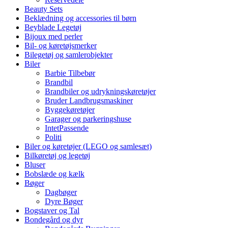
Beauty Sets
Beklædning og accessories til børn
Beyblade Legetøj
Bijoux med perler
Bil- og køretøjsmerker
Bilegetøj og samlerobjekter
Biler
Barbie Tilbebør
Brandbil
Brandbiler og udrykningskøretøjer
Bruder Landbrugsmaskiner
Byggekøretøjer
Garager og parkeringshuse
IntetPassende
Politi
Biler og køretøjer (LEGO og samlesæt)
Bilkøretøj og legetøj
Bluser
Bobslæde og kælk
Bøger
Dagbøger
Dyre Bøger
Bogstaver og Tal
Bondegård og dyr