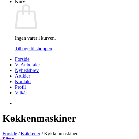
Kurv
Ingen varer i kurven.
Tilbage til shoppen
Forside
Vi Anbefaler
Nyhedsbrev
Artikler
Kontakt
Profil
Vilkår
Køkkenmaskiner
Forside
/
Køkkener
/
Køkkenmaskiner