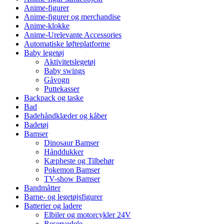
Anime-figurer
Anime-figurer og merchandise
Anime-klokke
Anime-Urelevante Accessories
Automatiske løfteplatforme
Baby legetøj
Aktivitetslegetøj
Baby swings
Gåvogn
Puttekasser
Backpack og taske
Bad
Badehåndklæder og kåber
Badetøj
Bamser
Dinosaur Bamser
Hånddukker
Kæpheste og Tilbehør
Pokemon Bamser
TV-show Bamser
Bandmåtter
Barne- og legetøjsfigurer
Batterier og ladere
Elbiler og motorcykler 24V
Reservedele