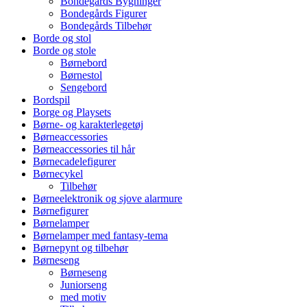
Bondegårds Bygninger
Bondegårds Figurer
Bondegårds Tilbehør
Borde og stol
Borde og stole
Børnebord
Børnestol
Sengebord
Bordspil
Borge og Playsets
Børne- og karakterlegetøj
Børneaccessories
Børneaccessories til hår
Børnecadelefigurer
Børnecykel
Tilbehør
Børneelektronik og sjove alarmure
Børnefigurer
Børnelamper
Børnelamper med fantasy-tema
Børnepynt og tilbehør
Børneseng
Børneseng
Juniorseng
med motiv