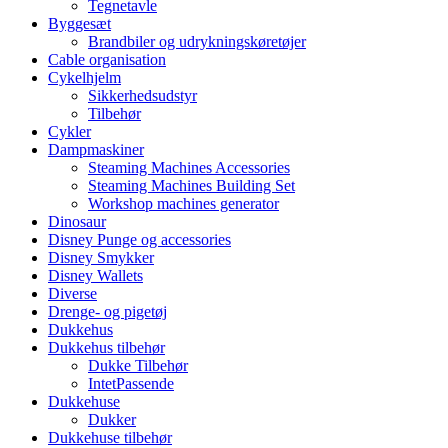
Tegnetavle
Byggesæt
Brandbiler og udrykningskøretøjer
Cable organisation
Cykelhjelm
Sikkerhedsudstyr
Tilbehør
Cykler
Dampmaskiner
Steaming Machines Accessories
Steaming Machines Building Set
Workshop machines generator
Dinosaur
Disney Punge og accessories
Disney Smykker
Disney Wallets
Diverse
Drenge- og pigetøj
Dukkehus
Dukkehus tilbehør
Dukke Tilbehør
IntetPassende
Dukkehuse
Dukker
Dukkehuse tilbehør