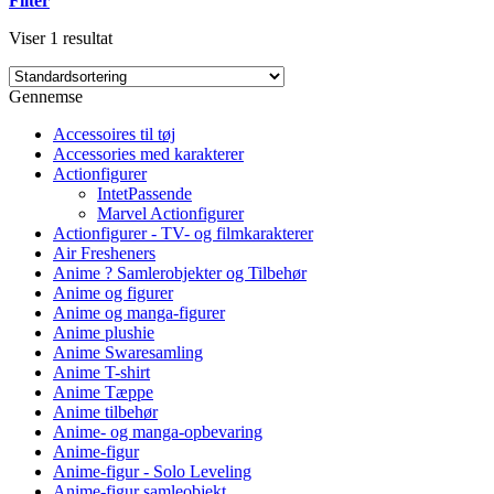
Filter
Viser 1 resultat
Gennemse
Accessoires til tøj
Accessories med karakterer
Actionfigurer
IntetPassende
Marvel Actionfigurer
Actionfigurer - TV- og filmkarakterer
Air Fresheners
Anime ? Samlerobjekter og Tilbehør
Anime og figurer
Anime og manga-figurer
Anime plushie
Anime Swaresamling
Anime T-shirt
Anime Tæppe
Anime tilbehør
Anime- og manga-opbevaring
Anime-figur
Anime-figur - Solo Leveling
Anime-figur samleobjekt