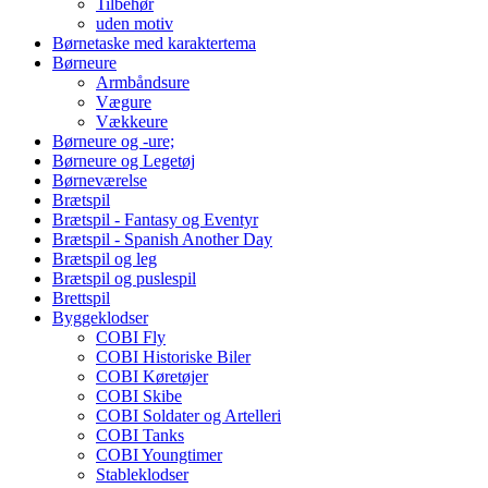
Tilbehør
uden motiv
Børnetaske med karaktertema
Børneure
Armbåndsure
Vægure
Vækkeure
Børneure og -ure;
Børneure og Legetøj
Børneværelse
Brætspil
Brætspil - Fantasy og Eventyr
Brætspil - Spanish Another Day
Brætspil og leg
Brætspil og puslespil
Brettspil
Byggeklodser
COBI Fly
COBI Historiske Biler
COBI Køretøjer
COBI Skibe
COBI Soldater og Artelleri
COBI Tanks
COBI Youngtimer
Stableklodser