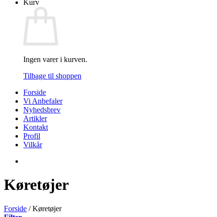
Kurv
Ingen varer i kurven.
Tilbage til shoppen
Forside
Vi Anbefaler
Nyhedsbrev
Artikler
Kontakt
Profil
Vilkår
Køretøjer
Forside
/
Køretøjer