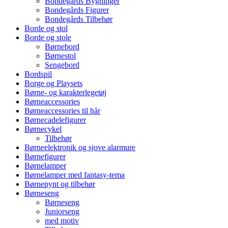
Bondegårds Bygninger
Bondegårds Figurer
Bondegårds Tilbehør
Borde og stol
Borde og stole
Børnebord
Børnestol
Sengebord
Bordspil
Borge og Playsets
Børne- og karakterlegetøj
Børneaccessories
Børneaccessories til hår
Børnecadelefigurer
Børnecykel
Tilbehør
Børneelektronik og sjove alarmure
Børnefigurer
Børnelamper
Børnelamper med fantasy-tema
Børnepynt og tilbehør
Børneseng
Børneseng
Juniorseng
med motiv