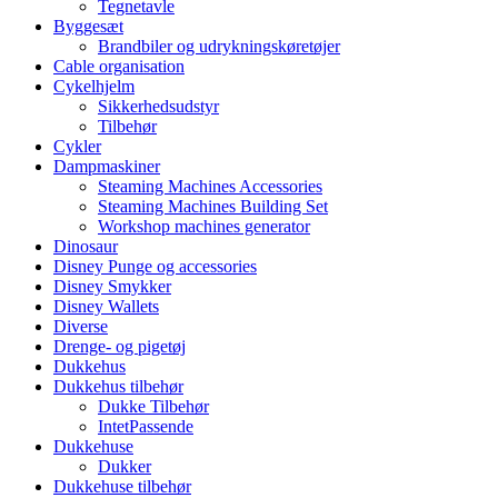
Tegnetavle
Byggesæt
Brandbiler og udrykningskøretøjer
Cable organisation
Cykelhjelm
Sikkerhedsudstyr
Tilbehør
Cykler
Dampmaskiner
Steaming Machines Accessories
Steaming Machines Building Set
Workshop machines generator
Dinosaur
Disney Punge og accessories
Disney Smykker
Disney Wallets
Diverse
Drenge- og pigetøj
Dukkehus
Dukkehus tilbehør
Dukke Tilbehør
IntetPassende
Dukkehuse
Dukker
Dukkehuse tilbehør