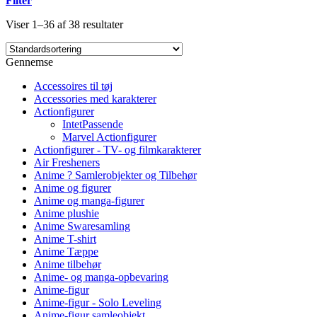
Filter
Viser 1–36 af 38 resultater
Gennemse
Accessoires til tøj
Accessories med karakterer
Actionfigurer
IntetPassende
Marvel Actionfigurer
Actionfigurer - TV- og filmkarakterer
Air Fresheners
Anime ? Samlerobjekter og Tilbehør
Anime og figurer
Anime og manga-figurer
Anime plushie
Anime Swaresamling
Anime T-shirt
Anime Tæppe
Anime tilbehør
Anime- og manga-opbevaring
Anime-figur
Anime-figur - Solo Leveling
Anime-figur samleobjekt