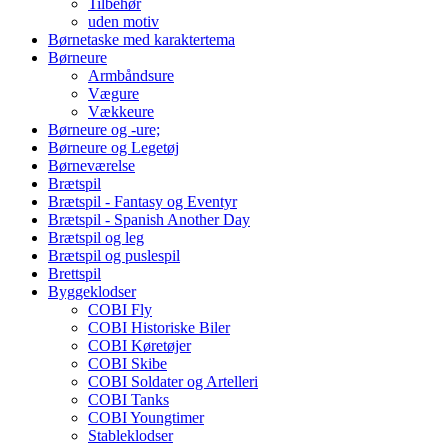
Tilbehør
uden motiv
Børnetaske med karaktertema
Børneure
Armbåndsure
Vægure
Vækkeure
Børneure og -ure;
Børneure og Legetøj
Børneværelse
Brætspil
Brætspil - Fantasy og Eventyr
Brætspil - Spanish Another Day
Brætspil og leg
Brætspil og puslespil
Brettspil
Byggeklodser
COBI Fly
COBI Historiske Biler
COBI Køretøjer
COBI Skibe
COBI Soldater og Artelleri
COBI Tanks
COBI Youngtimer
Stableklodser