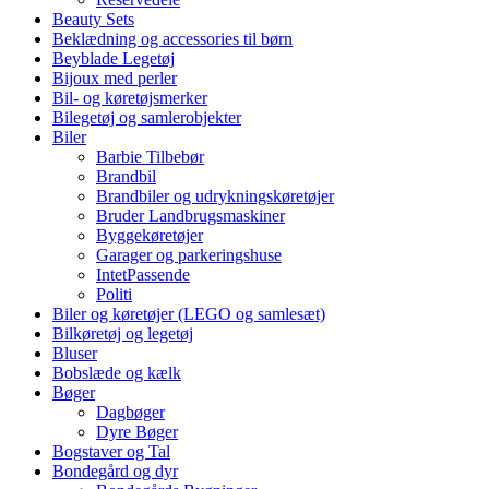
Beauty Sets
Beklædning og accessories til børn
Beyblade Legetøj
Bijoux med perler
Bil- og køretøjsmerker
Bilegetøj og samlerobjekter
Biler
Barbie Tilbebør
Brandbil
Brandbiler og udrykningskøretøjer
Bruder Landbrugsmaskiner
Byggekøretøjer
Garager og parkeringshuse
IntetPassende
Politi
Biler og køretøjer (LEGO og samlesæt)
Bilkøretøj og legetøj
Bluser
Bobslæde og kælk
Bøger
Dagbøger
Dyre Bøger
Bogstaver og Tal
Bondegård og dyr