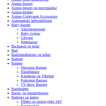
Anime-figurer
Anime-figurer og merchandise
Anime-klokke
Anime-Urelevante Accessories
Automatiske løfteplatforme
Baby legetøj
Aktivitetslegetøj
Baby swings
Gåvogn
Puttekasser
Backpack og taske
Bad
Badehåndklæder og kåber
Badetøj
Bamser
Dinosaur Bamser
Hånddukker
Kæpheste og Tilbehør
Pokemon Bamser
TV-show Bamser
Bandmåtter
Barne- og legetøjsfigurer
Batterier og ladere
Elbiler og motorcykler 24V
Reservedele