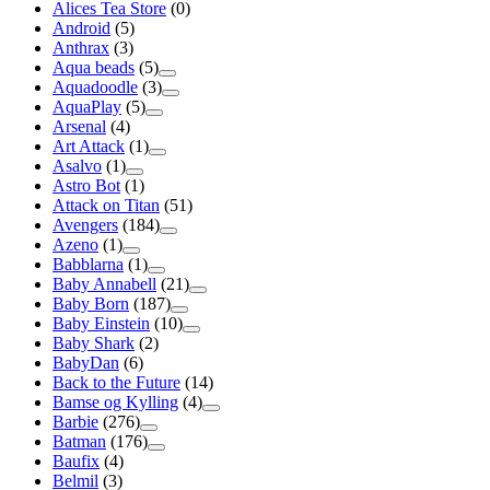
Alices Tea Store
(0)
Android
(5)
Anthrax
(3)
Aqua beads
(5)
Aquadoodle
(3)
AquaPlay
(5)
Arsenal
(4)
Art Attack
(1)
Asalvo
(1)
Astro Bot
(1)
Attack on Titan
(51)
Avengers
(184)
Azeno
(1)
Babblarna
(1)
Baby Annabell
(21)
Baby Born
(187)
Baby Einstein
(10)
Baby Shark
(2)
BabyDan
(6)
Back to the Future
(14)
Bamse og Kylling
(4)
Barbie
(276)
Batman
(176)
Baufix
(4)
Belmil
(3)