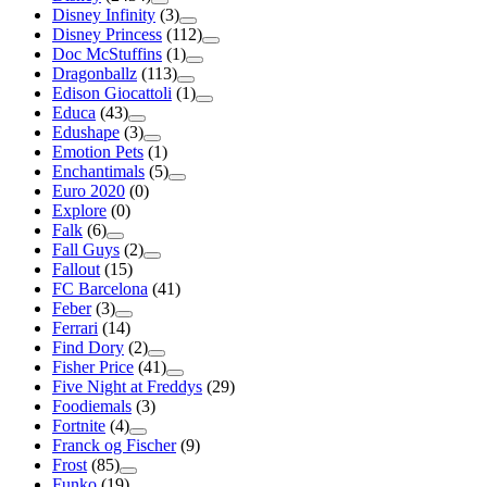
Disney Infinity
(3)
Disney Princess
(112)
Doc McStuffins
(1)
Dragonballz
(113)
Edison Giocattoli
(1)
Educa
(43)
Edushape
(3)
Emotion Pets
(1)
Enchantimals
(5)
Euro 2020
(0)
Explore
(0)
Falk
(6)
Fall Guys
(2)
Fallout
(15)
FC Barcelona
(41)
Feber
(3)
Ferrari
(14)
Find Dory
(2)
Fisher Price
(41)
Five Night at Freddys
(29)
Foodiemals
(3)
Fortnite
(4)
Franck og Fischer
(9)
Frost
(85)
Funko
(19)