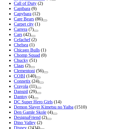
Call of Duty
(2)
Capibara
(9)
Capybara
(12)
Care Bears
(86)
Carpet city
(1)
Carrera
(7)
Cars
(42)
Cefachef
(2)
Chelsea
(1)
Chicago Bulls
(1)
Chomp Squad
(0)
Chucky
(51)
Claas
(2)
Clementoni
(56)
COBI
(140)
Connetix
(24)
Crayola
(11)
Danspil
(29)
Dantoy
(4)
DC Super Hero Girls
(14)
Demon Slayer Kimetsu no Yaiba
(1510)
Den Gamle Skole
(4)
DesignaFriend
(2)
Dino Valley
(2)
Disney
(2434)