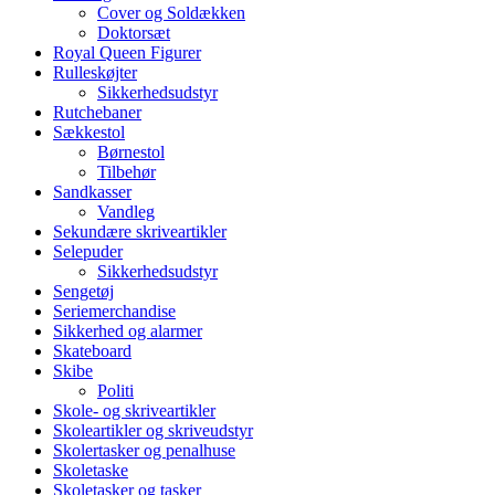
Cover og Soldækken
Doktorsæt
Royal Queen Figurer
Rulleskøjter
Sikkerhedsudstyr
Rutchebaner
Sækkestol
Børnestol
Tilbehør
Sandkasser
Vandleg
Sekundære skriveartikler
Selepuder
Sikkerhedsudstyr
Sengetøj
Seriemerchandise
Sikkerhed og alarmer
Skateboard
Skibe
Politi
Skole- og skriveartikler
Skoleartikler og skriveudstyr
Skolertasker og penalhuse
Skoletaske
Skoletasker og tasker