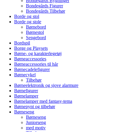
Bondegårds Bygninger
Bondegårds Figurer
Bondegårds Tilbehør
Borde og stol
Borde og stole
Børnebord
Børnestol
Sengebord
Bordspil
Borge og Playsets
Børne- og karakterlegetøj
Børneaccessories
Børneaccessories til hår
Børnecadelefigurer
Børnecykel
Tilbehør
Børneelektronik og sjove alarmure
Børnefigurer
Børnelamper
Børnelamper med fantasy-tema
Børnepynt og tilbehør
Børneseng
Børneseng
Juniorseng
med motiv