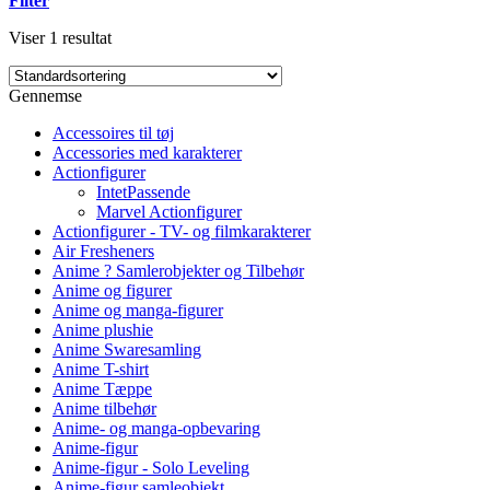
Filter
Viser 1 resultat
Gennemse
Accessoires til tøj
Accessories med karakterer
Actionfigurer
IntetPassende
Marvel Actionfigurer
Actionfigurer - TV- og filmkarakterer
Air Fresheners
Anime ? Samlerobjekter og Tilbehør
Anime og figurer
Anime og manga-figurer
Anime plushie
Anime Swaresamling
Anime T-shirt
Anime Tæppe
Anime tilbehør
Anime- og manga-opbevaring
Anime-figur
Anime-figur - Solo Leveling
Anime-figur samleobjekt