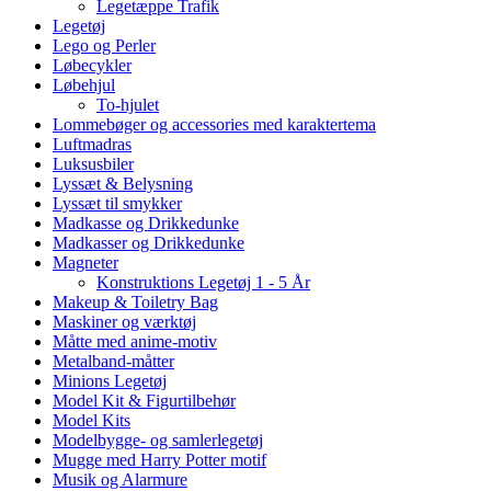
Legetæppe Trafik
Legetøj
Lego og Perler
Løbecykler
Løbehjul
To-hjulet
Lommebøger og accessories med karaktertema
Luftmadras
Luksusbiler
Lyssæt & Belysning
Lyssæt til smykker
Madkasse og Drikkedunke
Madkasser og Drikkedunke
Magneter
Konstruktions Legetøj 1 - 5 År
Makeup & Toiletry Bag
Maskiner og værktøj
Måtte med anime-motiv
Metalband-måtter
Minions Legetøj
Model Kit & Figurtilbehør
Model Kits
Modelbygge- og samlerlegetøj
Mugge med Harry Potter motif
Musik og Alarmure