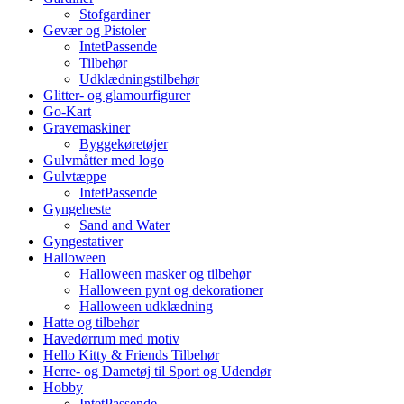
Stofgardiner
Gevær og Pistoler
IntetPassende
Tilbehør
Udklædningstilbehør
Glitter- og glamourfigurer
Go-Kart
Gravemaskiner
Byggekøretøjer
Gulvmåtter med logo
Gulvtæppe
IntetPassende
Gyngeheste
Sand and Water
Gyngestativer
Halloween
Halloween masker og tilbehør
Halloween pynt og dekorationer
Halloween udklædning
Hatte og tilbehør
Havedørrum med motiv
Hello Kitty & Friends Tilbehør
Herre- og Dametøj til Sport og Udendør
Hobby
IntetPassende