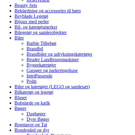
Beauty Sets
Beklædning og accessories til børn
Beyblade Legetøj
Bijoux med perler
Bil- og køretøjsmerker
Bilegetøj og samlerobjekter
Biler
Barbie Tilbebør
Brandbil
Brandbiler og udrykningskøretøjer
Bruder Landbrugsmaskiner
Byggekøretøjer
Garager og parkeringshuse
IntetPassende
Politi
Biler og køretøjer (LEGO og samlesæt)
Bilkøretøj og legetøj
Bluser
Bobslæde og kælk
Bøger
Dagbøger
Dyre Bøger
Bogstaver og Tal
Bondegård og dyr