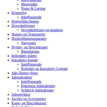
Musemåtte
Natur & Læring
Hoppedyr
IntetPassende
Horrorfilm-figurer
Hovedtelefoner
Hovedtelefoner og headsets
Humor og Tegneserier
Husholdningsapparater
Støvsuger
Hygge- og fleecetæpper
Børnetæppe
Indendørs måtter
Interaktivt legetøj
IntetPassende
Robotter og Interaktivt Legetøj
Jule-Disney-figur
Julekalendere
IntetPassende
Pokemon Julekalender
Schleich Julekalender
Julesmykker
Juveler og Accessories
Kage- og Biscuitkasser