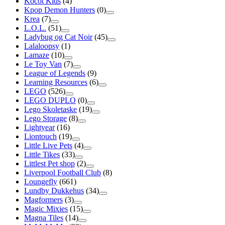
Kocot Kids
(4)
Kpop Demon Hunters
(0)
Krea
(7)
L.O.L.
(51)
Ladybug og Cat Noir
(45)
Lalaloopsy
(1)
Lamaze
(10)
Le Toy Van
(7)
League of Legends
(9)
Learning Resources
(6)
LEGO
(526)
LEGO DUPLO
(0)
Lego Skoletaske
(19)
Lego Storage
(8)
Lightyear
(16)
Liontouch
(19)
Little Live Pets
(4)
Little Tikes
(33)
Littlest Pet shop
(2)
Liverpool Football Club
(8)
Loungefly
(661)
Lundby Dukkehus
(34)
Magformers
(3)
Magic Mixies
(15)
Magna Tiles
(14)