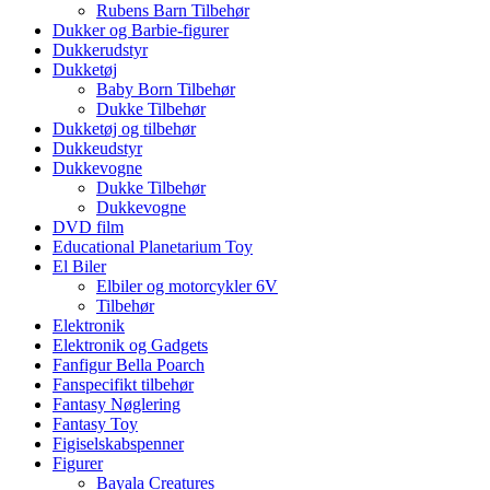
Rubens Barn Tilbehør
Dukker og Barbie-figurer
Dukkerudstyr
Dukketøj
Baby Born Tilbehør
Dukke Tilbehør
Dukketøj og tilbehør
Dukkeudstyr
Dukkevogne
Dukke Tilbehør
Dukkevogne
DVD film
Educational Planetarium Toy
El Biler
Elbiler og motorcykler 6V
Tilbehør
Elektronik
Elektronik og Gadgets
Fanfigur Bella Poarch
Fanspecifikt tilbehør
Fantasy Nøglering
Fantasy Toy
Figiselskabspenner
Figurer
Bayala Creatures