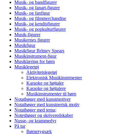
Musik- og bandfigurer
Musik- og fanart-figurer
Musik- og fanfigur
Musik- og filmmerchandise
Musik- og kendisfigurer
Musik- og popkulturfigurer
Musik-figurer
Musikernes figurer
Musikfigur
Musikfigur Britney Spears
Musikinstrument-figur
Musiklæring for børn
Musiklegetøj
Aktivitetslegetøj
Elektronisk Musikinstrmenter
Karaoke og højtaler
Karaoke og højtalere
Musikinstrumenter til børn
Notatbøger med kunstmotiver
Notatbøger med kunstnerisk motiv
Notatbøger med tema;
Notesbøger og skriveredskaber
Nusse- og krammedyr
På tur
Børnerygsæk