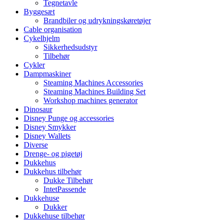
Tegnetavle
Byggesæt
Brandbiler og udrykningskøretøjer
Cable organisation
Cykelhjelm
Sikkerhedsudstyr
Tilbehør
Cykler
Dampmaskiner
Steaming Machines Accessories
Steaming Machines Building Set
Workshop machines generator
Dinosaur
Disney Punge og accessories
Disney Smykker
Disney Wallets
Diverse
Drenge- og pigetøj
Dukkehus
Dukkehus tilbehør
Dukke Tilbehør
IntetPassende
Dukkehuse
Dukker
Dukkehuse tilbehør