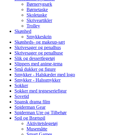
Børnerygsæk
Børnetaske
Skoletaske
Skriveartikler
Trolley
Skønhed
Smykkeskrin
Skønheds- og makeup-sæt
Skrivesager og penalhus
Skrivesager og penalhuse
Slik og dessertlegetøj
Slippers med anime-tema
Små dukker og figure
Smykker - Halskæder med logo
Smykker - Halssmykker
Sokker
Sokker med tegneseriefigur
Sovetid
Spansk drama film
Spiderman Gear
Spiderman Ure og Tilbehør
Spil og Brætspil
Aktivitetslegetøj
Musemåtte
Smart Games