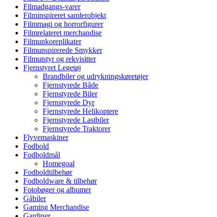
Filmadgangs-varer
Filminspireret samlerobjekt
Filmmagi og horrorfigurer
Filmrelateret merchandise
Filmunkoreplikater
Filmunspirerede Smykker
Filmutstyr og rekvisitter
Fjernstyret Legetøj
Brandbiler og udrykningskøretøjer
Fjernstyrede Både
Fjernstyrede Biler
Fjernstyrede Dyr
Fjernstyrede Helikoptere
Fjernstyrede Lastbiler
Fjernstyrede Traktorer
Flyvemaskiner
Fodbold
Fodboldmål
Homegoal
Fodboldtilbehør
Fodboldware & tilbehør
Fotobøger og albumer
Gåbiler
Gaming Merchandise
Gardiner