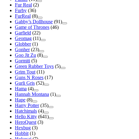
Fur Real
(2)
Furby
(36)
FurReal
(8)
Gabby’s Dollhouse
(91)
Game of Thrones
(46)
Garfield
(22)
Geomag
(11)
Globber
(1)
Gonher
(23)
Goo Jit Zu
(8)
Gormiti
(5)
Green Rubber Toys
(5)
Grim Tout
(11)
Guns N Roses
(17)
Gurli Gris
(52)
Hama
(4)
Hannah Montana
(1)
Hape
(8)
Harry Potter
(35)
Hatchimals
(4)
Hello Kitty
(641)
HeroQuest
(3)
Hexbug
(3)
Hobbit
(1)
Hokusai
(7)