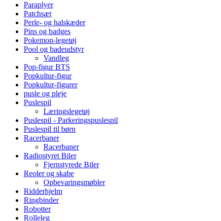
Paraplyer
Patchsæt
Perle- og halskæder
Pins og badges
Pokemon-legetøj
Pool og badeudstyr
Vandleg
Pop-figur BTS
Popkultur-figur
Popkultur-figurer
pusle og pleje
Puslespil
Læringslegetøj
Puslespil - Parkeringspuslespil
Puslespil til børn
Racerbaner
Racerbaner
Radiostyret Biler
Fjernstyrede Biler
Reoler og skabe
Opbevaringsmøbler
Ridderhjelm
Ringbinder
Robotter
Rolleleg