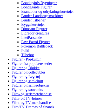
Bondegårds Bygninger
Bondegårds Figurer
Brandbiler og udrykningskøretøjer
Bruder Landbrugsmaskiner
Bruder Tilbehør
Byggekøretøjer
Dinosaur Figurer
Eldrador creatures
IntetPassende
Paw Patrol Figurer
Pokemon Battlepack
Politi
Tilbehør
Figurer - Popkultur
Figurer fra populære serier
Figurer og Blokke
Figurer og collectibles
Figurer og Legetøj
Figurer og samlekort
Figurer og samleobjekter
Figurer og souvenirs
Film- og seriemerchandise
Film- og TV-figurer
Film- og TV-merchandise
Film/TV Dramas på Spansk