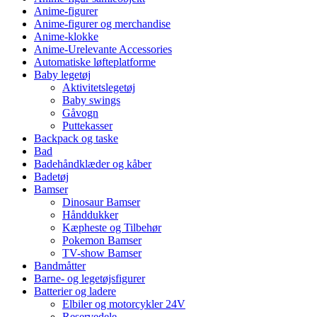
Anime-figurer
Anime-figurer og merchandise
Anime-klokke
Anime-Urelevante Accessories
Automatiske løfteplatforme
Baby legetøj
Aktivitetslegetøj
Baby swings
Gåvogn
Puttekasser
Backpack og taske
Bad
Badehåndklæder og kåber
Badetøj
Bamser
Dinosaur Bamser
Hånddukker
Kæpheste og Tilbehør
Pokemon Bamser
TV-show Bamser
Bandmåtter
Barne- og legetøjsfigurer
Batterier og ladere
Elbiler og motorcykler 24V
Reservedele