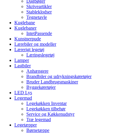
Dagbøger
Skriveartikler
Stableklodser
Tegnetavle
Kuglebane
Kuglebaner
IntetPassende
Kunstnerpude
Lærebiler og modeller
Lærerigt legetøj
Læringslegetøj
Lamper
Lastbiler
Anhængere
Brandbiler og udrykningskøretøjer
Bruder Landbrugsmaskiner
Byggekøretøjer
LED Lys
Legemad
Legekøkken Inventar
Legekøkken tilbehør
Service og Køkkenudstyr
Træ legemad
Legetæpper
Børnetæppe