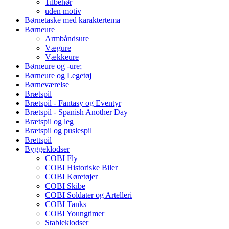
Tilbehør
uden motiv
Børnetaske med karaktertema
Børneure
Armbåndsure
Vægure
Vækkeure
Børneure og -ure;
Børneure og Legetøj
Børneværelse
Brætspil
Brætspil - Fantasy og Eventyr
Brætspil - Spanish Another Day
Brætspil og leg
Brætspil og puslespil
Brettspil
Byggeklodser
COBI Fly
COBI Historiske Biler
COBI Køretøjer
COBI Skibe
COBI Soldater og Artelleri
COBI Tanks
COBI Youngtimer
Stableklodser