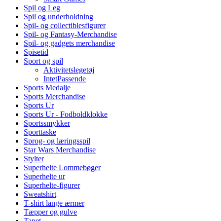
Spil og Leg
Spil og underholdning
Spil- og collectiblesfigurer
Spil- og Fantasy-Merchandise
Spil- og gadgets merchandise
Spisetid
Sport og spil
Aktivitetslegetøj
IntetPassende
Sports Medalje
Sports Merchandise
Sports Ur
Sports Ur - Fodboldklokke
Sportssmykker
Sporttaske
Sprog- og læringsspil
Star Wars Merchandise
Stylter
Superhelte Lommebøger
Superhelte ur
Superhelte-figurer
Sweatshirt
T-shirt lange ærmer
Tæpper og gulve
Tapet