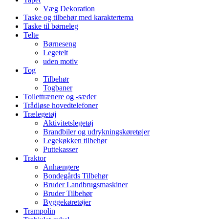
Væg Dekoration
Taske og tilbehør med karaktertema
Taske til børneleg
Telte
Børneseng
Legetelt
uden motiv
Tog
Tilbehør
Togbaner
Toilettrænere og -sæder
Trådløse hovedtelefoner
Trælegetøj
Aktivitetslegetøj
Brandbiler og udrykningskøretøjer
Legekøkken tilbehør
Puttekasser
Traktor
Anhængere
Bondegårds Tilbehør
Bruder Landbrugsmaskiner
Bruder Tilbehør
Byggekøretøjer
Trampolin