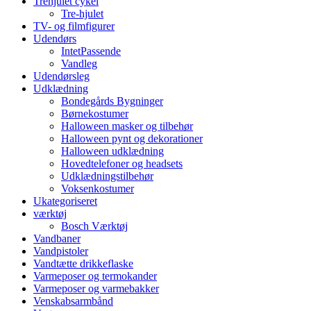
Trehjulet cykel
Tre-hjulet
TV- og filmfigurer
Udendørs
IntetPassende
Vandleg
Udendørsleg
Udklædning
Bondegårds Bygninger
Børnekostumer
Halloween masker og tilbehør
Halloween pynt og dekorationer
Halloween udklædning
Hovedtelefoner og headsets
Udklædningstilbehør
Voksenkostumer
Ukategoriseret
værktøj
Bosch Værktøj
Vandbaner
Vandpistoler
Vandtætte drikkeflaske
Varmeposer og termokander
Varmeposer og varmebakker
Venskabsarmbånd