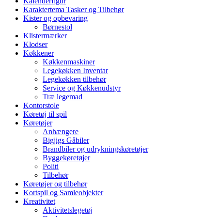
Kalenderfigur
Karaktertema Tasker og Tilbehør
Kister og opbevaring
Børnestol
Klistermærker
Klodser
Køkkener
Køkkenmaskiner
Legekøkken Inventar
Legekøkken tilbehør
Service og Køkkenudstyr
Træ legemad
Kontorstole
Køretøj til spil
Køretøjer
Anhængere
Bigjigs Gåbiler
Brandbiler og udrykningskøretøjer
Byggekøretøjer
Politi
Tilbehør
Køretøjer og tilbehør
Kortspil og Samleobjekter
Kreativitet
Aktivitetslegetøj