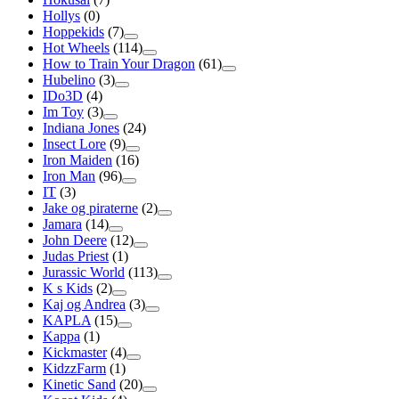
Hollys
(0)
Hoppekids
(7)
Hot Wheels
(114)
How to Train Your Dragon
(61)
Hubelino
(3)
IDo3D
(4)
Im Toy
(3)
Indiana Jones
(24)
Insect Lore
(9)
Iron Maiden
(16)
Iron Man
(96)
IT
(3)
Jake og piraterne
(2)
Jamara
(14)
John Deere
(12)
Judas Priest
(1)
Jurassic World
(113)
K s Kids
(2)
Kaj og Andrea
(3)
KAPLA
(15)
Kappa
(1)
Kickmaster
(4)
KidzzFarm
(1)
Kinetic Sand
(20)