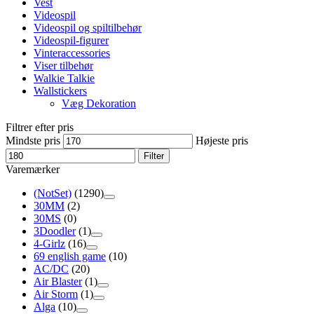
Vest
Videospil
Videospil og spiltilbehør
Videospil-figurer
Vinteraccessories
Viser tilbehør
Walkie Talkie
Wallstickers
Væg Dekoration
Filtrer efter pris
Mindste pris
Højeste pris
Filter
Varemærker
(NotSet)
(1290)
30MM
(2)
30MS
(0)
3Doodler
(1)
4-Girlz
(16)
69 english game
(10)
AC/DC
(20)
Air Blaster
(1)
Air Storm
(1)
Alga
(10)