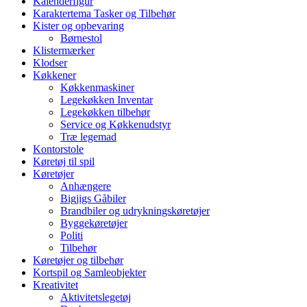
Kalenderfigur
Karaktertema Tasker og Tilbehør
Kister og opbevaring
Børnestol
Klistermærker
Klodser
Køkkener
Køkkenmaskiner
Legekøkken Inventar
Legekøkken tilbehør
Service og Køkkenudstyr
Træ legemad
Kontorstole
Køretøj til spil
Køretøjer
Anhængere
Bigjigs Gåbiler
Brandbiler og udrykningskøretøjer
Byggekøretøjer
Politi
Tilbehør
Køretøjer og tilbehør
Kortspil og Samleobjekter
Kreativitet
Aktivitetslegetøj