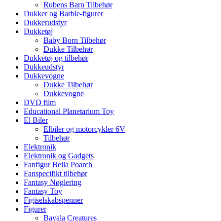
Rubens Barn Tilbehør
Dukker og Barbie-figurer
Dukkerudstyr
Dukketøj
Baby Born Tilbehør
Dukke Tilbehør
Dukketøj og tilbehør
Dukkeudstyr
Dukkevogne
Dukke Tilbehør
Dukkevogne
DVD film
Educational Planetarium Toy
El Biler
Elbiler og motorcykler 6V
Tilbehør
Elektronik
Elektronik og Gadgets
Fanfigur Bella Poarch
Fanspecifikt tilbehør
Fantasy Nøglering
Fantasy Toy
Figiselskabspenner
Figurer
Bayala Creatures