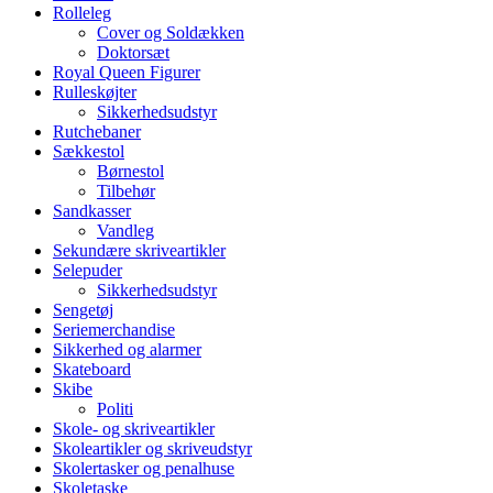
Rolleleg
Cover og Soldækken
Doktorsæt
Royal Queen Figurer
Rulleskøjter
Sikkerhedsudstyr
Rutchebaner
Sækkestol
Børnestol
Tilbehør
Sandkasser
Vandleg
Sekundære skriveartikler
Selepuder
Sikkerhedsudstyr
Sengetøj
Seriemerchandise
Sikkerhed og alarmer
Skateboard
Skibe
Politi
Skole- og skriveartikler
Skoleartikler og skriveudstyr
Skolertasker og penalhuse
Skoletaske