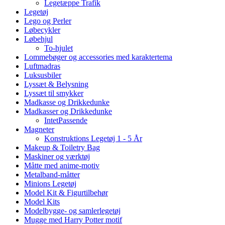
Legetæppe Trafik
Legetøj
Lego og Perler
Løbecykler
Løbehjul
To-hjulet
Lommebøger og accessories med karaktertema
Luftmadras
Luksusbiler
Lyssæt & Belysning
Lyssæt til smykker
Madkasse og Drikkedunke
Madkasser og Drikkedunke
IntetPassende
Magneter
Konstruktions Legetøj 1 - 5 År
Makeup & Toiletry Bag
Maskiner og værktøj
Måtte med anime-motiv
Metalband-måtter
Minions Legetøj
Model Kit & Figurtilbehør
Model Kits
Modelbygge- og samlerlegetøj
Mugge med Harry Potter motif