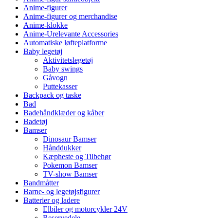
Anime-figurer
Anime-figurer og merchandise
Anime-klokke
Anime-Urelevante Accessories
Automatiske løfteplatforme
Baby legetøj
Aktivitetslegetøj
Baby swings
Gåvogn
Puttekasser
Backpack og taske
Bad
Badehåndklæder og kåber
Badetøj
Bamser
Dinosaur Bamser
Hånddukker
Kæpheste og Tilbehør
Pokemon Bamser
TV-show Bamser
Bandmåtter
Barne- og legetøjsfigurer
Batterier og ladere
Elbiler og motorcykler 24V
Reservedele