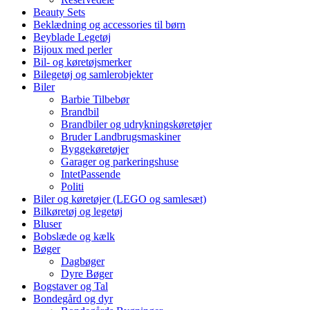
Beauty Sets
Beklædning og accessories til børn
Beyblade Legetøj
Bijoux med perler
Bil- og køretøjsmerker
Bilegetøj og samlerobjekter
Biler
Barbie Tilbebør
Brandbil
Brandbiler og udrykningskøretøjer
Bruder Landbrugsmaskiner
Byggekøretøjer
Garager og parkeringshuse
IntetPassende
Politi
Biler og køretøjer (LEGO og samlesæt)
Bilkøretøj og legetøj
Bluser
Bobslæde og kælk
Bøger
Dagbøger
Dyre Bøger
Bogstaver og Tal
Bondegård og dyr