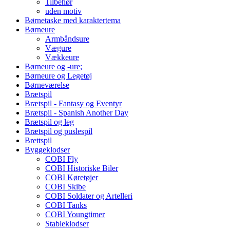
Tilbehør
uden motiv
Børnetaske med karaktertema
Børneure
Armbåndsure
Vægure
Vækkeure
Børneure og -ure;
Børneure og Legetøj
Børneværelse
Brætspil
Brætspil - Fantasy og Eventyr
Brætspil - Spanish Another Day
Brætspil og leg
Brætspil og puslespil
Brettspil
Byggeklodser
COBI Fly
COBI Historiske Biler
COBI Køretøjer
COBI Skibe
COBI Soldater og Artelleri
COBI Tanks
COBI Youngtimer
Stableklodser