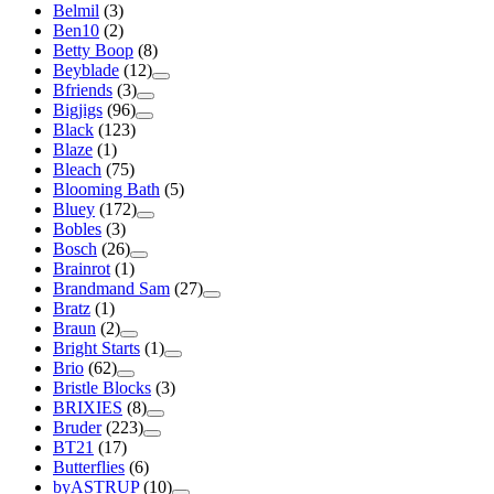
Belmil
(3)
Ben10
(2)
Betty Boop
(8)
Beyblade
(12)
Bfriends
(3)
Bigjigs
(96)
Black
(123)
Blaze
(1)
Bleach
(75)
Blooming Bath
(5)
Bluey
(172)
Bobles
(3)
Bosch
(26)
Brainrot
(1)
Brandmand Sam
(27)
Bratz
(1)
Braun
(2)
Bright Starts
(1)
Brio
(62)
Bristle Blocks
(3)
BRIXIES
(8)
Bruder
(223)
BT21
(17)
Butterflies
(6)
byASTRUP
(10)