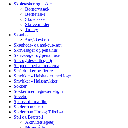
Skoletasker og tasker
Børnerygsæk
Børnetaske
Skoletaske
Skriveartikler
Trolley
Skønhed
Smykkeskrin
Skønheds- og makeup-sæt
Skrivesager og penalhus
Skrivesager og penalhuse
Slik og dessertlegetøj
Slippers med anime-tema
Små dukker og figure
Smykker - Halskæder med logo
Smykker - Halssmykker
Sokker
Sokker med tegneseriefigur
Sovetid
Spansk drama film
Spiderman Gear
Spiderman Ure og Tilbehør
Spil og Brætspil
Aktivitetslegetøj
Musemåtte