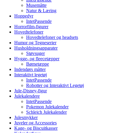
Musemåtte
Natur & Læring
Hoppedyr
IntetPassende
Horrorfilm-figurer
Hovedtelefoner
Hovedtelefoner og headsets
Humor og Tegneserier
Husholdningsapparater
Støvsuger
Hygge- og fleecetæpper
Børnetæppe
Indendørs måtter
Interaktivt legetøj
IntetPassende
Robotter og Interaktivt Legetøj
Jule-Disney-figur
Julekalendere
IntetPassende
Pokemon Julekalender
Schleich Julekalender
Julesmykker
Juveler og Accessories
Kage- og Biscuitkasser