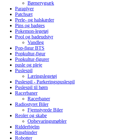
Børnerygsæk
Paraplyer
Patchsæt
Perle- og halskæder
Pins og badges
Pokemon-legetøj
Pool og badeudstyr
Vandleg
Pop-figur BTS
Popkultur-figur
Popkultur-figurer
pusle og pleje
Puslespil
Læringslegetøj
Puslespil - Parkeringspuslespil
Puslespil til børn
Racerbaner
Racerbaner
Radiostyret Biler
Fjernstyrede Biler
Reoler og skabe
Opbevaringsmøbler
Ridderhjelm
Ringbinder
Robotter