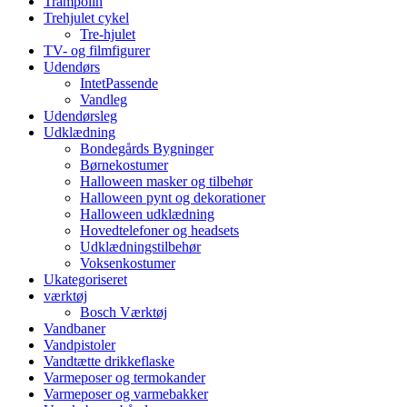
Trampolin
Trehjulet cykel
Tre-hjulet
TV- og filmfigurer
Udendørs
IntetPassende
Vandleg
Udendørsleg
Udklædning
Bondegårds Bygninger
Børnekostumer
Halloween masker og tilbehør
Halloween pynt og dekorationer
Halloween udklædning
Hovedtelefoner og headsets
Udklædningstilbehør
Voksenkostumer
Ukategoriseret
værktøj
Bosch Værktøj
Vandbaner
Vandpistoler
Vandtætte drikkeflaske
Varmeposer og termokander
Varmeposer og varmebakker