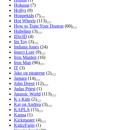
Hokusai
(7)
Hollys
(0)
Hoppekids
(7)
Hot Wheels
(113)
How to Train Your Dragon
(60)
Hubelino
(3)
IDo3D
(4)
Im Toy
(3)
Indiana Jones
(24)
Insect Lore
(9)
Iron Maiden
(16)
Iron Man
(96)
IT
(3)
Jake og piraterne
(2)
Jamara
(14)
John Deere
(12)
Judas Priest
(1)
Jurassic World
(113)
K s Kids
(2)
Kaj og Andrea
(3)
KAPLA
(15)
Kappa
(1)
Kickmaster
(4)
KidzzFarm
(1)