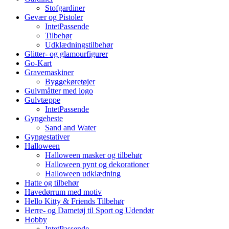
Stofgardiner
Gevær og Pistoler
IntetPassende
Tilbehør
Udklædningstilbehør
Glitter- og glamourfigurer
Go-Kart
Gravemaskiner
Byggekøretøjer
Gulvmåtter med logo
Gulvtæppe
IntetPassende
Gyngeheste
Sand and Water
Gyngestativer
Halloween
Halloween masker og tilbehør
Halloween pynt og dekorationer
Halloween udklædning
Hatte og tilbehør
Havedørrum med motiv
Hello Kitty & Friends Tilbehør
Herre- og Dametøj til Sport og Udendør
Hobby
IntetPassende