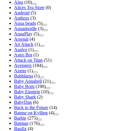
Alga
(10)
Alices Tea Store
(0)
Android
(5)
Anthrax
(3)
Aqua beads
(5)
Aquadoodle
(3)
AquaPlay
(5)
Arsenal
(4)
Art Attack
(1)
Asalvo
(1)
Astro Bot
(1)
Attack on Titan
(51)
Avengers
(184)
Azeno
(1)
Babblarna
(1)
Baby Annabell
(21)
Baby Born
(190)
Baby Einstein
(10)
Baby Shark
(2)
BabyDan
(6)
Back to the Future
(14)
Bamse og Kylling
(4)
Barbie
(275)
Batman
(176)
Baufix
(4)