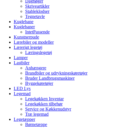
Dagbøger
Skriveartikler
Stableklodser
Tegnetavle
Kuglebane
Kuglebaner
IntetPassende
Kunstnerpude
Lærebiler og modeller
Lærerigt legetøj
Læringslegetøj
Lamper
Lastbiler
Anhængere
Brandbiler og udrykningskøretøjer
Bruder Landbrugsmaskiner
Byggekøretøjer
LED Lys
Legemad
Legekøkken Inventar
Legekøkken tilbehør
Service og Køkkenudstyr
Træ legemad
Legetæpper
Børnetæppe