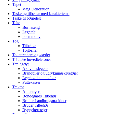
Tapet
Væg Dekoration
Taske og tilbehør med karaktertema
Taske til børneleg
Telte
Børneseng
Legetelt
uden motiv
Tog
Tilbehør
Togbaner
Toilettrænere og -sæder
Trådløse hovedtelefoner
Trælegetøj
Aktivitetslegetøj
Brandbiler og udrykningskøretøjer
Legekøkken tilbehør
Puttekasser
Traktor
Anhængere
Bondegårds Tilbehør
Bruder Landbrugsmaskiner
Bruder Tilbehør
Byggekøretøjer