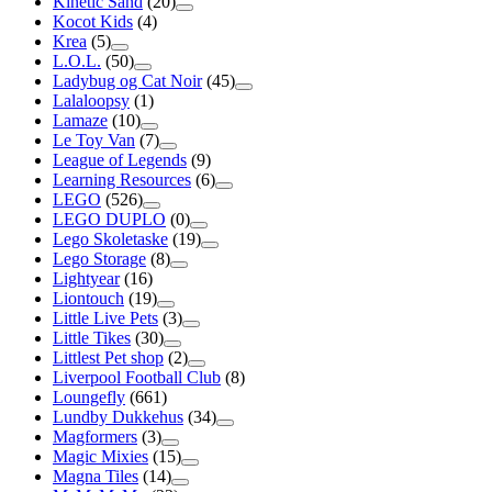
Kinetic Sand
(20)
Kocot Kids
(4)
Krea
(5)
L.O.L.
(50)
Ladybug og Cat Noir
(45)
Lalaloopsy
(1)
Lamaze
(10)
Le Toy Van
(7)
League of Legends
(9)
Learning Resources
(6)
LEGO
(526)
LEGO DUPLO
(0)
Lego Skoletaske
(19)
Lego Storage
(8)
Lightyear
(16)
Liontouch
(19)
Little Live Pets
(3)
Little Tikes
(30)
Littlest Pet shop
(2)
Liverpool Football Club
(8)
Loungefly
(661)
Lundby Dukkehus
(34)
Magformers
(3)
Magic Mixies
(15)
Magna Tiles
(14)