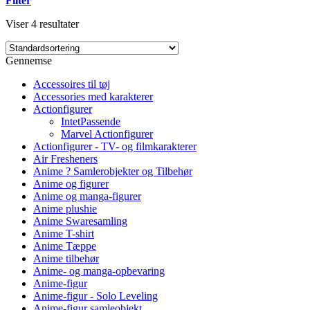
Filter
Viser 4 resultater
Gennemse
Accessoires til tøj
Accessories med karakterer
Actionfigurer
IntetPassende
Marvel Actionfigurer
Actionfigurer - TV- og filmkarakterer
Air Fresheners
Anime ? Samlerobjekter og Tilbehør
Anime og figurer
Anime og manga-figurer
Anime plushie
Anime Swaresamling
Anime T-shirt
Anime Tæppe
Anime tilbehør
Anime- og manga-opbevaring
Anime-figur
Anime-figur - Solo Leveling
Anime-figur samleobjekt