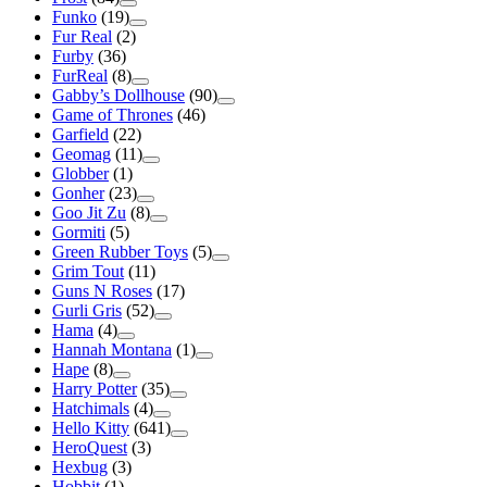
Funko
(19)
Fur Real
(2)
Furby
(36)
FurReal
(8)
Gabby’s Dollhouse
(90)
Game of Thrones
(46)
Garfield
(22)
Geomag
(11)
Globber
(1)
Gonher
(23)
Goo Jit Zu
(8)
Gormiti
(5)
Green Rubber Toys
(5)
Grim Tout
(11)
Guns N Roses
(17)
Gurli Gris
(52)
Hama
(4)
Hannah Montana
(1)
Hape
(8)
Harry Potter
(35)
Hatchimals
(4)
Hello Kitty
(641)
HeroQuest
(3)
Hexbug
(3)
Hobbit
(1)