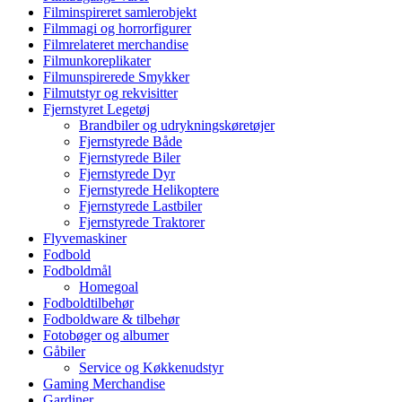
Filminspireret samlerobjekt
Filmmagi og horrorfigurer
Filmrelateret merchandise
Filmunkoreplikater
Filmunspirerede Smykker
Filmutstyr og rekvisitter
Fjernstyret Legetøj
Brandbiler og udrykningskøretøjer
Fjernstyrede Både
Fjernstyrede Biler
Fjernstyrede Dyr
Fjernstyrede Helikoptere
Fjernstyrede Lastbiler
Fjernstyrede Traktorer
Flyvemaskiner
Fodbold
Fodboldmål
Homegoal
Fodboldtilbehør
Fodboldware & tilbehør
Fotobøger og albumer
Gåbiler
Service og Køkkenudstyr
Gaming Merchandise
Gardiner