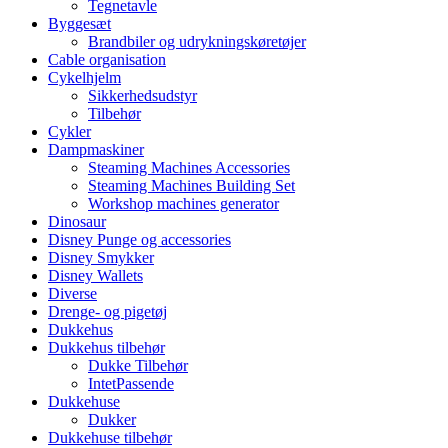
Tegnetavle
Byggesæt
Brandbiler og udrykningskøretøjer
Cable organisation
Cykelhjelm
Sikkerhedsudstyr
Tilbehør
Cykler
Dampmaskiner
Steaming Machines Accessories
Steaming Machines Building Set
Workshop machines generator
Dinosaur
Disney Punge og accessories
Disney Smykker
Disney Wallets
Diverse
Drenge- og pigetøj
Dukkehus
Dukkehus tilbehør
Dukke Tilbehør
IntetPassende
Dukkehuse
Dukker
Dukkehuse tilbehør