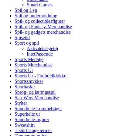
Smart Games
Spil og Leg
Spil og underholdning
Spil- og collectiblesfigurer
Spil- og Fantasy-Merchandise
Spil- og gadgets merchandise
Spisetid
Sport og spil
Aktivitetslegetøj
IntetPassende
Sports Medalje
Sports Merchandise
Sports Ur
Sports Ur - Fodboldklokke
Sportssmykker
Sporttaske
Sprog- og læringsspil
Star Wars Merchandise
Stylter
Superhelte Lommebøger
Superhelte ur
Superhelte-figurer
Sweatshirt
T-shirt lange ærmer
Tæpper og gulve