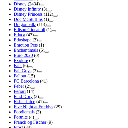
Disney
(2434)
Disney Infinity
(3)
Disney Princess
(112)
Doc McStuffins
(1)
Dragonballz
(113)
Edison Giocattoli
(1)
Educa
(43)
Edushape
(3)
Emotion Pets
(1)
Enchantimals
(5)
Euro 2020
(0)
Explore
(0)
Falk
(6)
Fall Guys
(2)
Fallout
(15)
FC Barcelona
(41)
Feber
(2)
Ferrari
(14)
Find Dory
(2)
Fisher Price
(41)
Five Night at Freddys
(29)
Foodiemals
(3)
Fortnite
(4)
Franck og Fischer
(9)
Frost
(84)