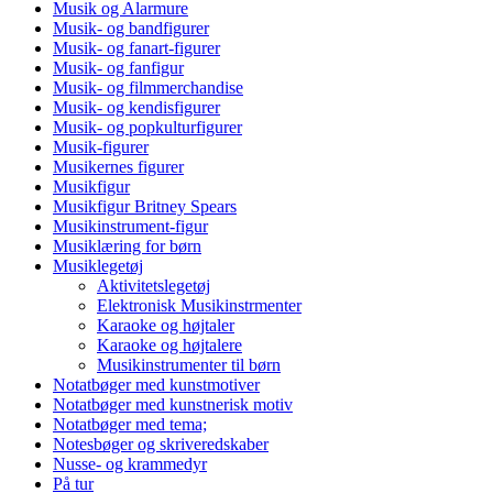
Musik og Alarmure
Musik- og bandfigurer
Musik- og fanart-figurer
Musik- og fanfigur
Musik- og filmmerchandise
Musik- og kendisfigurer
Musik- og popkulturfigurer
Musik-figurer
Musikernes figurer
Musikfigur
Musikfigur Britney Spears
Musikinstrument-figur
Musiklæring for børn
Musiklegetøj
Aktivitetslegetøj
Elektronisk Musikinstrmenter
Karaoke og højtaler
Karaoke og højtalere
Musikinstrumenter til børn
Notatbøger med kunstmotiver
Notatbøger med kunstnerisk motiv
Notatbøger med tema;
Notesbøger og skriveredskaber
Nusse- og krammedyr
På tur