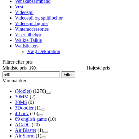
Venskabsarmbånd
Vest
Videospil
Videospil og spiltilbehør
Videospil-figurer
Vinteraccessories
Viser tilbehør
Walkie Talkie
Wallstickers
Væg Dekoration
Filtrer efter pris
Mindste pris
Højeste pris
Filter
Varemærker
(NotSet)
(1276)
30MM
(2)
30MS
(0)
3Doodler
(1)
4-Girlz
(16)
69 english game
(10)
AC/DC
(20)
Air Blaster
(1)
Air Storm
(1)