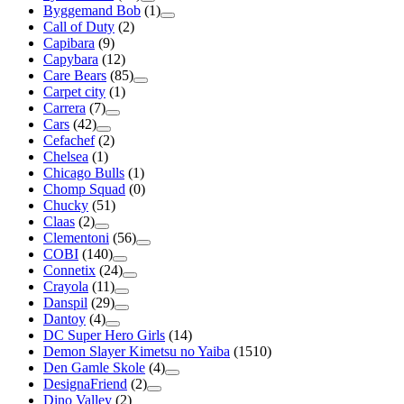
Byggemand Bob
(1)
Call of Duty
(2)
Capibara
(9)
Capybara
(12)
Care Bears
(85)
Carpet city
(1)
Carrera
(7)
Cars
(42)
Cefachef
(2)
Chelsea
(1)
Chicago Bulls
(1)
Chomp Squad
(0)
Chucky
(51)
Claas
(2)
Clementoni
(56)
COBI
(140)
Connetix
(24)
Crayola
(11)
Danspil
(29)
Dantoy
(4)
DC Super Hero Girls
(14)
Demon Slayer Kimetsu no Yaiba
(1510)
Den Gamle Skole
(4)
DesignaFriend
(2)
Dino Valley
(2)