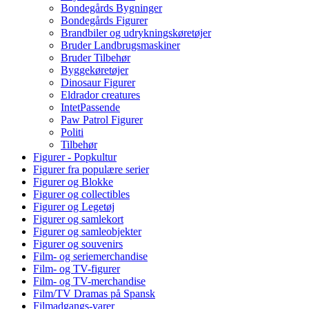
Bondegårds Bygninger
Bondegårds Figurer
Brandbiler og udrykningskøretøjer
Bruder Landbrugsmaskiner
Bruder Tilbehør
Byggekøretøjer
Dinosaur Figurer
Eldrador creatures
IntetPassende
Paw Patrol Figurer
Politi
Tilbehør
Figurer - Popkultur
Figurer fra populære serier
Figurer og Blokke
Figurer og collectibles
Figurer og Legetøj
Figurer og samlekort
Figurer og samleobjekter
Figurer og souvenirs
Film- og seriemerchandise
Film- og TV-figurer
Film- og TV-merchandise
Film/TV Dramas på Spansk
Filmadgangs-varer