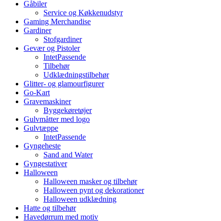
Gåbiler
Service og Køkkenudstyr
Gaming Merchandise
Gardiner
Stofgardiner
Gevær og Pistoler
IntetPassende
Tilbehør
Udklædningstilbehør
Glitter- og glamourfigurer
Go-Kart
Gravemaskiner
Byggekøretøjer
Gulvmåtter med logo
Gulvtæppe
IntetPassende
Gyngeheste
Sand and Water
Gyngestativer
Halloween
Halloween masker og tilbehør
Halloween pynt og dekorationer
Halloween udklædning
Hatte og tilbehør
Havedørrum med motiv