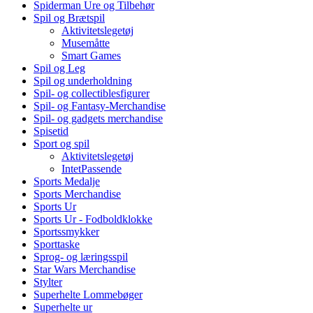
Spiderman Ure og Tilbehør
Spil og Brætspil
Aktivitetslegetøj
Musemåtte
Smart Games
Spil og Leg
Spil og underholdning
Spil- og collectiblesfigurer
Spil- og Fantasy-Merchandise
Spil- og gadgets merchandise
Spisetid
Sport og spil
Aktivitetslegetøj
IntetPassende
Sports Medalje
Sports Merchandise
Sports Ur
Sports Ur - Fodboldklokke
Sportssmykker
Sporttaske
Sprog- og læringsspil
Star Wars Merchandise
Stylter
Superhelte Lommebøger
Superhelte ur