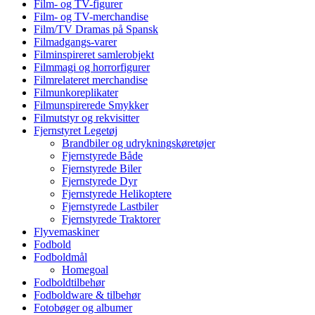
Film- og TV-figurer
Film- og TV-merchandise
Film/TV Dramas på Spansk
Filmadgangs-varer
Filminspireret samlerobjekt
Filmmagi og horrorfigurer
Filmrelateret merchandise
Filmunkoreplikater
Filmunspirerede Smykker
Filmutstyr og rekvisitter
Fjernstyret Legetøj
Brandbiler og udrykningskøretøjer
Fjernstyrede Både
Fjernstyrede Biler
Fjernstyrede Dyr
Fjernstyrede Helikoptere
Fjernstyrede Lastbiler
Fjernstyrede Traktorer
Flyvemaskiner
Fodbold
Fodboldmål
Homegoal
Fodboldtilbehør
Fodboldware & tilbehør
Fotobøger og albumer