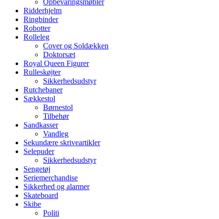
Opbevaringsmøbler
Ridderhjelm
Ringbinder
Robotter
Rolleleg
Cover og Soldækken
Doktorsæt
Royal Queen Figurer
Rulleskøjter
Sikkerhedsudstyr
Rutchebaner
Sækkestol
Børnestol
Tilbehør
Sandkasser
Vandleg
Sekundære skriveartikler
Selepuder
Sikkerhedsudstyr
Sengetøj
Seriemerchandise
Sikkerhed og alarmer
Skateboard
Skibe
Politi