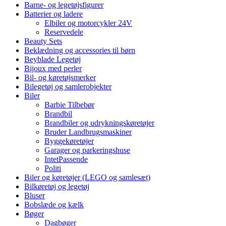
Barne- og legetøjsfigurer
Batterier og ladere
Elbiler og motorcykler 24V
Reservedele
Beauty Sets
Beklædning og accessories til børn
Beyblade Legetøj
Bijoux med perler
Bil- og køretøjsmerker
Bilegetøj og samlerobjekter
Biler
Barbie Tilbebør
Brandbil
Brandbiler og udrykningskøretøjer
Bruder Landbrugsmaskiner
Byggekøretøjer
Garager og parkeringshuse
IntetPassende
Politi
Biler og køretøjer (LEGO og samlesæt)
Bilkøretøj og legetøj
Bluser
Bobslæde og kælk
Bøger
Dagbøger