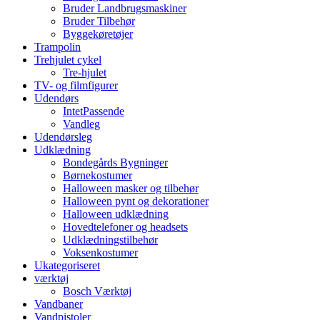
Bruder Landbrugsmaskiner
Bruder Tilbehør
Byggekøretøjer
Trampolin
Trehjulet cykel
Tre-hjulet
TV- og filmfigurer
Udendørs
IntetPassende
Vandleg
Udendørsleg
Udklædning
Bondegårds Bygninger
Børnekostumer
Halloween masker og tilbehør
Halloween pynt og dekorationer
Halloween udklædning
Hovedtelefoner og headsets
Udklædningstilbehør
Voksenkostumer
Ukategoriseret
værktøj
Bosch Værktøj
Vandbaner
Vandpistoler