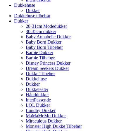
Dukkehuse
Dukker
Dukkehuse tilbehør
Dukker
28-31cm Modedukker
30-35cm dukker
Baby Annabelle Dukker
Baby Born Dukker
Baby Born Tilbehør
Barbie Dukker
Barbie Tilbebør
Disney Princess Dukker
Dream Seekers Dukker
Dukke Tilbehør
Dukkehuse
Dukker
Dukketeater
Hånddukker
IntetPassende
LOL Dukker
Lundby Dukker
MaMaMeMo Dukker
Miraculous Dukker
Monster High Dukke Tilbebør