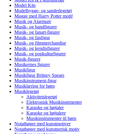
Model Kits
Modelbygge- og samlerlegetøj
Mugge med Harry Potter motif
Musik og Alarmure
Musik- og bandfigurer
Musik- og fanart-figurer
Musik- og fanfigur
Musik- og filmmerchandise
Musik- og kendisfigurer
Musik- og popkulturfigurer
Musik-figurer
Musikernes figurer
Musikfigur
Musikfigur Britney Spears
Musikinstrument-figur
Musiklæring for børn
Musiklegetøj
Aktivitetslegetøj
Elektronisk Musikinstrmenter
Karaoke og højtaler
Karaoke og højtalere
Musikinstrumenter til børn
Notatbøger med kunstmotiver
Notatbøger med kunstnerisk motiv