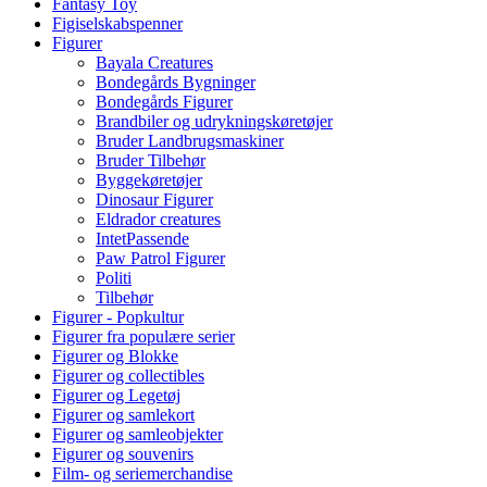
Fantasy Toy
Figiselskabspenner
Figurer
Bayala Creatures
Bondegårds Bygninger
Bondegårds Figurer
Brandbiler og udrykningskøretøjer
Bruder Landbrugsmaskiner
Bruder Tilbehør
Byggekøretøjer
Dinosaur Figurer
Eldrador creatures
IntetPassende
Paw Patrol Figurer
Politi
Tilbehør
Figurer - Popkultur
Figurer fra populære serier
Figurer og Blokke
Figurer og collectibles
Figurer og Legetøj
Figurer og samlekort
Figurer og samleobjekter
Figurer og souvenirs
Film- og seriemerchandise