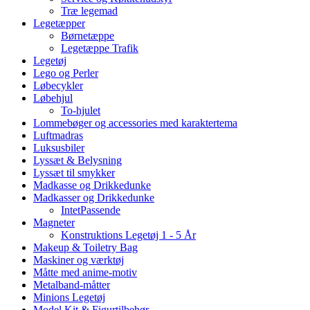
Træ legemad
Legetæpper
Børnetæppe
Legetæppe Trafik
Legetøj
Lego og Perler
Løbecykler
Løbehjul
To-hjulet
Lommebøger og accessories med karaktertema
Luftmadras
Luksusbiler
Lyssæt & Belysning
Lyssæt til smykker
Madkasse og Drikkedunke
Madkasser og Drikkedunke
IntetPassende
Magneter
Konstruktions Legetøj 1 - 5 År
Makeup & Toiletry Bag
Maskiner og værktøj
Måtte med anime-motiv
Metalband-måtter
Minions Legetøj
Model Kit & Figurtilbehør