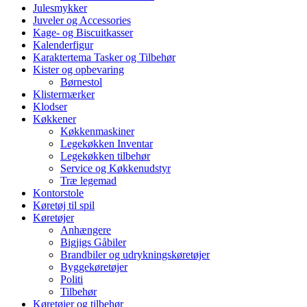
Julesmykker
Juveler og Accessories
Kage- og Biscuitkasser
Kalenderfigur
Karaktertema Tasker og Tilbehør
Kister og opbevaring
Børnestol
Klistermærker
Klodser
Køkkener
Køkkenmaskiner
Legekøkken Inventar
Legekøkken tilbehør
Service og Køkkenudstyr
Træ legemad
Kontorstole
Køretøj til spil
Køretøjer
Anhængere
Bigjigs Gåbiler
Brandbiler og udrykningskøretøjer
Byggekøretøjer
Politi
Tilbehør
Køretøjer og tilbehør