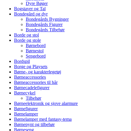
Dyre Bøger
Bogstaver og Tal
Bondegård og dyr
Bondegårds Bygninger
Bondegårds Figurer
Bondegårds Tilbehør
Borde og stol
Borde og stole
Børnebord
Børnestol
Sengebord
Bordspil
Borge og Playsets
Børne- og karakterlegetøj
Børneaccessories
Børneaccessories til hår
Børnecadelefigurer
Børnecykel
Tilbehør
Børneelektronik og sjove alarmure
Børnefigurer
Børnelamper
Børnelamper med fantasy-tema
Børnepynt og tilbehør
Børneseng