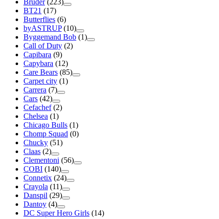
Bruder
(223)
BT21
(17)
Butterflies
(6)
byASTRUP
(10)
Byggemand Bob
(1)
Call of Duty
(2)
Capibara
(9)
Capybara
(12)
Care Bears
(85)
Carpet city
(1)
Carrera
(7)
Cars
(42)
Cefachef
(2)
Chelsea
(1)
Chicago Bulls
(1)
Chomp Squad
(0)
Chucky
(51)
Claas
(2)
Clementoni
(56)
COBI
(140)
Connetix
(24)
Crayola
(11)
Danspil
(29)
Dantoy
(4)
DC Super Hero Girls
(14)