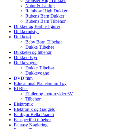
Monster High Dukker
Natur & Læring
Rainbow High Dukker
Rubens Barn Dukker
Rubens Barn Tilbehør
Dukker og Barbie-figurer
Dukkerudstyr
Dukketøj
Baby Born Tilbehør
Dukke Tilbehør
Dukketøj og tilbehør
Dukkeudstyr
Dukkevogne
Dukke Tilbehør
Dukkevogne
DVD film
Educational Planetarium Toy
El Biler
Elbiler og motorcykler 6V
Tilbehør
Elektronik
Elektronik og Gadgets
Fanfigur Bella Poarch
Fanspecifikt tilbehør
Fantasy Nøglering