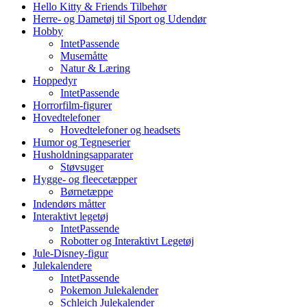
Hello Kitty & Friends Tilbehør
Herre- og Dametøj til Sport og Udendør
Hobby
IntetPassende
Musemåtte
Natur & Læring
Hoppedyr
IntetPassende
Horrorfilm-figurer
Hovedtelefoner
Hovedtelefoner og headsets
Humor og Tegneserier
Husholdningsapparater
Støvsuger
Hygge- og fleecetæpper
Børnetæppe
Indendørs måtter
Interaktivt legetøj
IntetPassende
Robotter og Interaktivt Legetøj
Jule-Disney-figur
Julekalendere
IntetPassende
Pokemon Julekalender
Schleich Julekalender