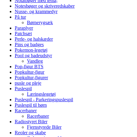
Notatbøger med tema;
Notesbøger og skriveredskaber
Nusse- og krammedyr
På tur
Børnerygsæk
Paraplyer
Patchsæt
Perle- og halskæder
Pins og badges
Pokemon-legetøj
Pool og badeudstyr
Vandleg
Pop-figur BTS
Popkultur-figur
Popkultur-figurer
pusle og pleje
Puslespil
Læringslegetøj
Puslespil - Parkeringspuslespil
Puslespil til børn
Racerbaner
Racerbaner
Radiostyret Biler
Fjernstyrede Biler
Reoler og skabe