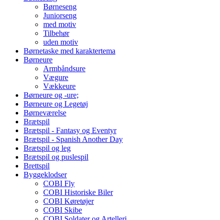
Børneseng
Juniorseng
med motiv
Tilbehør
uden motiv
Børnetaske med karaktertema
Børneure
Armbåndsure
Vægure
Vækkeure
Børneure og -ure;
Børneure og Legetøj
Børneværelse
Brætspil
Brætspil - Fantasy og Eventyr
Brætspil - Spanish Another Day
Brætspil og leg
Brætspil og puslespil
Brettspil
Byggeklodser
COBI Fly
COBI Historiske Biler
COBI Køretøjer
COBI Skibe
COBI Soldater og Artelleri