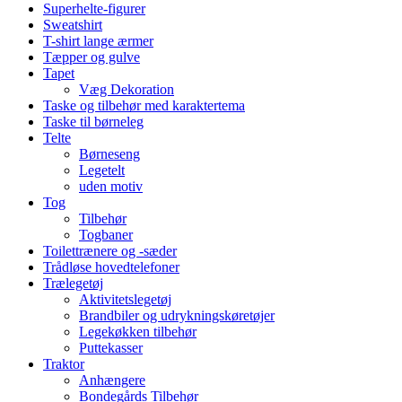
Superhelte-figurer
Sweatshirt
T-shirt lange ærmer
Tæpper og gulve
Tapet
Væg Dekoration
Taske og tilbehør med karaktertema
Taske til børneleg
Telte
Børneseng
Legetelt
uden motiv
Tog
Tilbehør
Togbaner
Toilettrænere og -sæder
Trådløse hovedtelefoner
Trælegetøj
Aktivitetslegetøj
Brandbiler og udrykningskøretøjer
Legekøkken tilbehør
Puttekasser
Traktor
Anhængere
Bondegårds Tilbehør