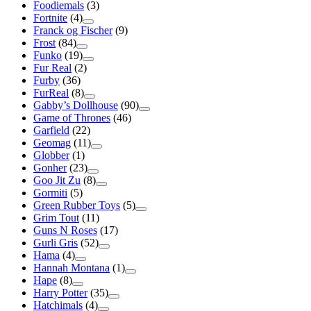
Foodiemals
(3)
Fortnite
(4)
Franck og Fischer
(9)
Frost
(84)
Funko
(19)
Fur Real
(2)
Furby
(36)
FurReal
(8)
Gabby’s Dollhouse
(90)
Game of Thrones
(46)
Garfield
(22)
Geomag
(11)
Globber
(1)
Gonher
(23)
Goo Jit Zu
(8)
Gormiti
(5)
Green Rubber Toys
(5)
Grim Tout
(11)
Guns N Roses
(17)
Gurli Gris
(52)
Hama
(4)
Hannah Montana
(1)
Hape
(8)
Harry Potter
(35)
Hatchimals
(4)