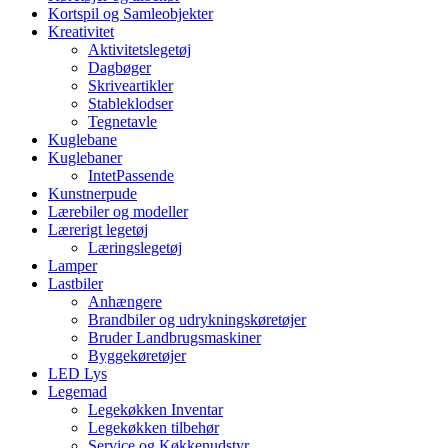
Kortspil og Samleobjekter
Kreativitet
Aktivitetslegetøj
Dagbøger
Skriveartikler
Stableklodser
Tegnetavle
Kuglebane
Kuglebaner
IntetPassende
Kunstnerpude
Lærebiler og modeller
Lærerigt legetøj
Læringslegetøj
Lamper
Lastbiler
Anhængere
Brandbiler og udrykningskøretøjer
Bruder Landbrugsmaskiner
Byggekøretøjer
LED Lys
Legemad
Legekøkken Inventar
Legekøkken tilbehør
Service og Køkkenudstyr