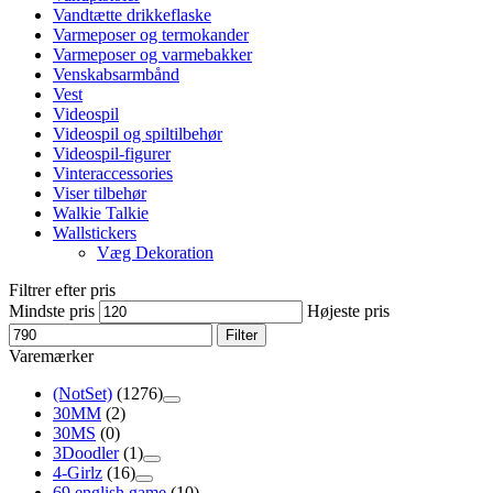
Vandtætte drikkeflaske
Varmeposer og termokander
Varmeposer og varmebakker
Venskabsarmbånd
Vest
Videospil
Videospil og spiltilbehør
Videospil-figurer
Vinteraccessories
Viser tilbehør
Walkie Talkie
Wallstickers
Væg Dekoration
Filtrer efter pris
Mindste pris
Højeste pris
Filter
Varemærker
(NotSet)
(1276)
30MM
(2)
30MS
(0)
3Doodler
(1)
4-Girlz
(16)
69 english game
(10)