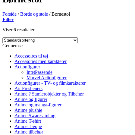
Forside
/
Borde og stole
/
Børnestol
Filter
Viser 6 resultater
Gennemse
Accessoires til tøj
Accessories med karakterer
Actionfigurer
IntetPassende
Marvel Actionfigurer
Actionfigurer - TV- og filmkarakterer
Air Fresheners
Anime ? Samlerobjekter og Tilbehør
Anime og figurer
Anime og manga-figurer
Anime plushie
Anime Swaresamling
Anime T-shirt
Anime Tæppe
Anime tilbehør