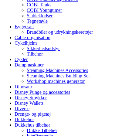
COBI Tanks
COBI Youngtimer
Stableklodser
Tegnetavle
Byggesæt
Brandbiler og udrykningskøretøjer
Cable organisation
Cykelhjelm
Sikkerhedsudstyr
Tilbehør
Cykler
Dampmaskiner
Steaming Machines Accessories
Steaming Machines Building Set
Workshop machines generator
Dinosaur
Disney Punge og accessories
Disney Smykker
Disney Wallets
Diverse
Drenge- og pigetøj
Dukkehus
Dukkehus tilbehør
Dukke Tilbehør
IntetPassende