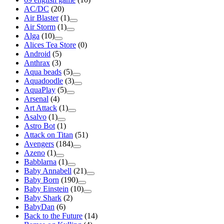
AC/DC
(20)
Air Blaster
(1)
Air Storm
(1)
Alga
(10)
Alices Tea Store
(0)
Android
(5)
Anthrax
(3)
Aqua beads
(5)
Aquadoodle
(3)
AquaPlay
(5)
Arsenal
(4)
Art Attack
(1)
Asalvo
(1)
Astro Bot
(1)
Attack on Titan
(51)
Avengers
(184)
Azeno
(1)
Babblarna
(1)
Baby Annabell
(21)
Baby Born
(190)
Baby Einstein
(10)
Baby Shark
(2)
BabyDan
(6)
Back to the Future
(14)