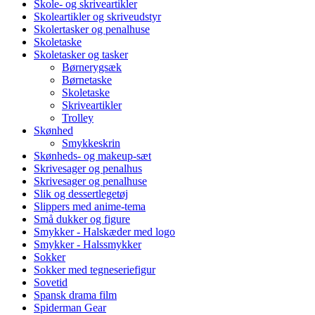
Skole- og skriveartikler
Skoleartikler og skriveudstyr
Skolertasker og penalhuse
Skoletaske
Skoletasker og tasker
Børnerygsæk
Børnetaske
Skoletaske
Skriveartikler
Trolley
Skønhed
Smykkeskrin
Skønheds- og makeup-sæt
Skrivesager og penalhus
Skrivesager og penalhuse
Slik og dessertlegetøj
Slippers med anime-tema
Små dukker og figure
Smykker - Halskæder med logo
Smykker - Halssmykker
Sokker
Sokker med tegneseriefigur
Sovetid
Spansk drama film
Spiderman Gear