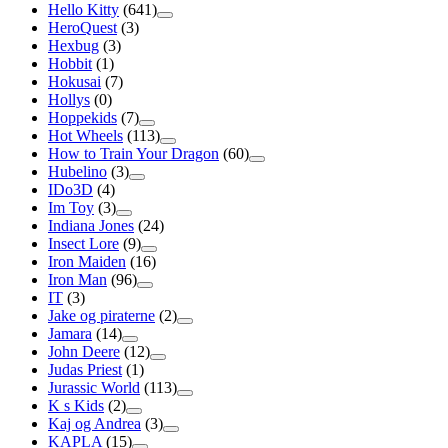
Hello Kitty
(641)
HeroQuest
(3)
Hexbug
(3)
Hobbit
(1)
Hokusai
(7)
Hollys
(0)
Hoppekids
(7)
Hot Wheels
(113)
How to Train Your Dragon
(60)
Hubelino
(3)
IDo3D
(4)
Im Toy
(3)
Indiana Jones
(24)
Insect Lore
(9)
Iron Maiden
(16)
Iron Man
(96)
IT
(3)
Jake og piraterne
(2)
Jamara
(14)
John Deere
(12)
Judas Priest
(1)
Jurassic World
(113)
K s Kids
(2)
Kaj og Andrea
(3)
KAPLA
(15)