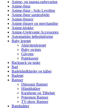
Anime- og manga-opbevaring
Anime-figur
Anime-figur - Solo Leveling
Anime-figur samleobjekt
Anime-figurer
Anime-figurer og merchandise
Anime-klokke
Anime-Urelevante Accessories
Automatiske løfteplatforme
Baby legetøj
Aktivitetslegetøj
Baby swings
Gåvogn
Puttekasser
Backpack og taske
Bad
Badehåndklæder og kåber
Badetøj
Bamser
Dinosaur Bamser
Hånddukker
Kæpheste og Tilbehør
Pokemon Bamser
TV-show Bamser
Bandmåtter