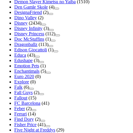
Demon Slayer Kimetsu no Yaiba
(1510)
Den Gamle Skole
(4)
DesignaFriend
(2)
Dino Valley
(2)
Disney
(2434)
Disney Infinity
(3)
Disney Princess
(112)
Doc McStuffins
(1)
Dragonballz
(113)
Edison Giocattoli
(1)
Educa
(43)
Edushape
(3)
Emotion Pets
(1)
Enchantimals
(5)
Euro 2020
(0)
Explore
(0)
Falk
(6)
Fall Guys
(2)
Fallout
(15)
FC Barcelona
(41)
Feber
(2)
Ferrari
(14)
Find Dory
(2)
Fisher Price
(41)
Five Night at Freddys
(29)