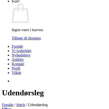
Kurv
Ingen varer i kurven.
Tilbage til shoppen
Forside
Vi Anbefaler
Nyhedsbrev
Artikler
Kontakt
Profil
Vilkår
Udendørsleg
Forside
/
Stitch
/
Udendørsleg