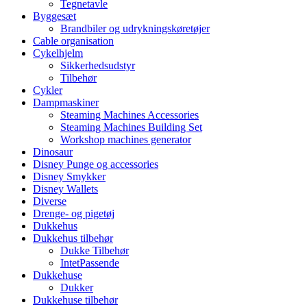
Tegnetavle
Byggesæt
Brandbiler og udrykningskøretøjer
Cable organisation
Cykelhjelm
Sikkerhedsudstyr
Tilbehør
Cykler
Dampmaskiner
Steaming Machines Accessories
Steaming Machines Building Set
Workshop machines generator
Dinosaur
Disney Punge og accessories
Disney Smykker
Disney Wallets
Diverse
Drenge- og pigetøj
Dukkehus
Dukkehus tilbehør
Dukke Tilbehør
IntetPassende
Dukkehuse
Dukker
Dukkehuse tilbehør