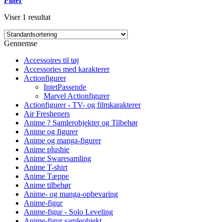
Filter
Viser 1 resultat
Gennemse
Accessoires til tøj
Accessories med karakterer
Actionfigurer
IntetPassende
Marvel Actionfigurer
Actionfigurer - TV- og filmkarakterer
Air Fresheners
Anime ? Samlerobjekter og Tilbehør
Anime og figurer
Anime og manga-figurer
Anime plushie
Anime Swaresamling
Anime T-shirt
Anime Tæppe
Anime tilbehør
Anime- og manga-opbevaring
Anime-figur
Anime-figur - Solo Leveling
Anime-figur samleobjekt