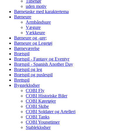
Tilbehør
uden motiv
Børnetaske med karaktertema
Børneure
Armbåndsure
Vægure
Vækkeure
Børneure og -ure;
Børneure og Legetøj
Børneværelse
Brætspil
Brætspil - Fantasy og Eventyr
Brætspil - Spanish Another Day
Brætspil og leg
Brætspil og puslespil
Brettspil
Byggeklodser
COBI Fly
COBI Historiske Biler
COBI Køretøjer
COBI Skibe
COBI Soldater og Artelleri
COBI Tanks
COBI Youngtimer
Stableklodser