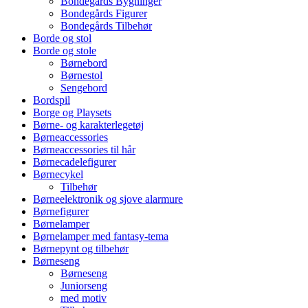
Bondegårds Bygninger
Bondegårds Figurer
Bondegårds Tilbehør
Borde og stol
Borde og stole
Børnebord
Børnestol
Sengebord
Bordspil
Borge og Playsets
Børne- og karakterlegetøj
Børneaccessories
Børneaccessories til hår
Børnecadelefigurer
Børnecykel
Tilbehør
Børneelektronik og sjove alarmure
Børnefigurer
Børnelamper
Børnelamper med fantasy-tema
Børnepynt og tilbehør
Børneseng
Børneseng
Juniorseng
med motiv