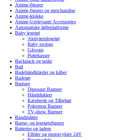
Anime-figurer
Anime-figurer og merchandise
Anime-klokke
Anime-Urelevante Accessories
Automatiske løfteplatforme
Baby legetøj
Aktivitetslegetøj
Baby swings
Gåvogn
Puttekasser
Backpack og taske
Bad
Badehåndklæder og kåber
Badetøj
Bamser
Dinosaur Bamser
Hånddukker
Kæpheste og Tilbehør
Pokemon Bamser
TV-show Bamser
Bandmåtter
Barne- og legetøjsfigurer
Batterier og ladere
Elbiler og motorcykler 24V
Reservedele