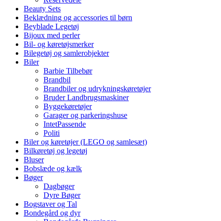
Beauty Sets
Beklædning og accessories til børn
Beyblade Legetøj
Bijoux med perler
Bil- og køretøjsmerker
Bilegetøj og samlerobjekter
Biler
Barbie Tilbebør
Brandbil
Brandbiler og udrykningskøretøjer
Bruder Landbrugsmaskiner
Byggekøretøjer
Garager og parkeringshuse
IntetPassende
Politi
Biler og køretøjer (LEGO og samlesæt)
Bilkøretøj og legetøj
Bluser
Bobslæde og kælk
Bøger
Dagbøger
Dyre Bøger
Bogstaver og Tal
Bondegård og dyr