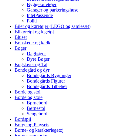
Byggekøretøjer
Garager og parkeringshuse
IntetPassende
Politi
Biler og køretøjer (LEGO og samlesæt)
Bilkøretøj og legetøj
Bluser
Bobslæde og kælk
Bøger
Dagbøger
Dyre Bøger
Bogstaver og Tal
Bondegård og dyr
Bondegårds Bygninger
Bondegårds Figurer
Bondegårds Tilbehør
Borde og stol
Borde og stole
Børnebord
Børnestol
Sengebord
Bordspil
Borge og Playsets
Børne- og karakterlegetøj
Børneaccessories