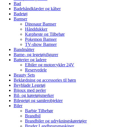
Bad
Badehåndklæder og kåber
Badetøj
Bamser
Dinosaur Bamser
Hånddukker
Kæpheste og Tilbehør
Pokemon Bamser
TV-show Bamser
Bandmåtter
Barne- og legetøjsfigurer
Batterier og ladere
Elbiler og motorcykler 24V
Reservedele
Beauty Sets
Beklædning og accessories til børn
Beyblade Legetøj
Bijoux med perler
Bil- og køretøjsmerker
Bilegetøj og samlerobjekter
Biler
Barbie Tilbebør
Brandbil
Brandbiler og udrykningskøretøjer
Bruder Landbrugsmaskiner