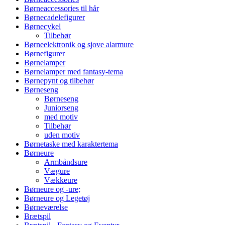
Børneaccessories til hår
Børnecadelefigurer
Børnecykel
Tilbehør
Børneelektronik og sjove alarmure
Børnefigurer
Børnelamper
Børnelamper med fantasy-tema
Børnepynt og tilbehør
Børneseng
Børneseng
Juniorseng
med motiv
Tilbehør
uden motiv
Børnetaske med karaktertema
Børneure
Armbåndsure
Vægure
Vækkeure
Børneure og -ure;
Børneure og Legetøj
Børneværelse
Brætspil