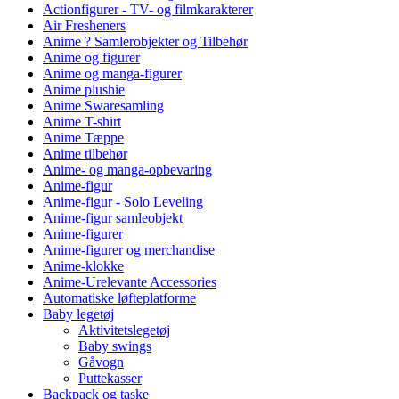
Actionfigurer - TV- og filmkarakterer
Air Fresheners
Anime ? Samlerobjekter og Tilbehør
Anime og figurer
Anime og manga-figurer
Anime plushie
Anime Swaresamling
Anime T-shirt
Anime Tæppe
Anime tilbehør
Anime- og manga-opbevaring
Anime-figur
Anime-figur - Solo Leveling
Anime-figur samleobjekt
Anime-figurer
Anime-figurer og merchandise
Anime-klokke
Anime-Urelevante Accessories
Automatiske løfteplatforme
Baby legetøj
Aktivitetslegetøj
Baby swings
Gåvogn
Puttekasser
Backpack og taske