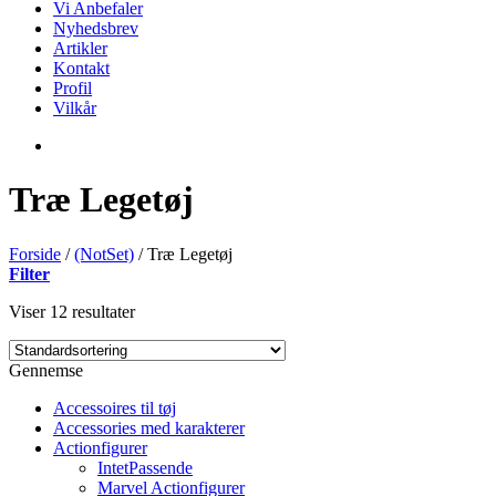
Vi Anbefaler
Nyhedsbrev
Artikler
Kontakt
Profil
Vilkår
Træ Legetøj
Forside
/
(NotSet)
/
Træ Legetøj
Filter
Viser 12 resultater
Gennemse
Accessoires til tøj
Accessories med karakterer
Actionfigurer
IntetPassende
Marvel Actionfigurer