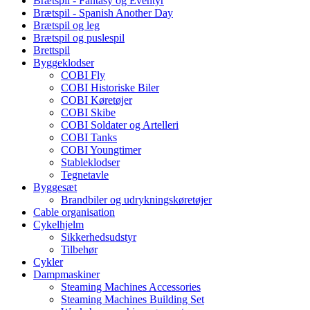
Brætspil - Fantasy og Eventyr
Brætspil - Spanish Another Day
Brætspil og leg
Brætspil og puslespil
Brettspil
Byggeklodser
COBI Fly
COBI Historiske Biler
COBI Køretøjer
COBI Skibe
COBI Soldater og Artelleri
COBI Tanks
COBI Youngtimer
Stableklodser
Tegnetavle
Byggesæt
Brandbiler og udrykningskøretøjer
Cable organisation
Cykelhjelm
Sikkerhedsudstyr
Tilbehør
Cykler
Dampmaskiner
Steaming Machines Accessories
Steaming Machines Building Set