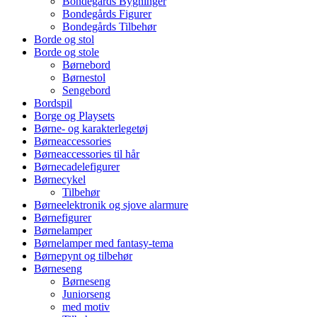
Bondegårds Bygninger
Bondegårds Figurer
Bondegårds Tilbehør
Borde og stol
Borde og stole
Børnebord
Børnestol
Sengebord
Bordspil
Borge og Playsets
Børne- og karakterlegetøj
Børneaccessories
Børneaccessories til hår
Børnecadelefigurer
Børnecykel
Tilbehør
Børneelektronik og sjove alarmure
Børnefigurer
Børnelamper
Børnelamper med fantasy-tema
Børnepynt og tilbehør
Børneseng
Børneseng
Juniorseng
med motiv