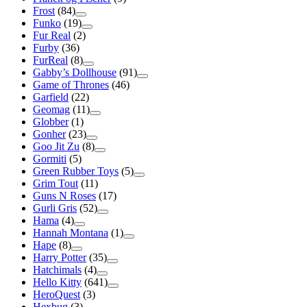
Frost
(84)
Funko
(19)
Fur Real
(2)
Furby
(36)
FurReal
(8)
Gabby’s Dollhouse
(91)
Game of Thrones
(46)
Garfield
(22)
Geomag
(11)
Globber
(1)
Gonher
(23)
Goo Jit Zu
(8)
Gormiti
(5)
Green Rubber Toys
(5)
Grim Tout
(11)
Guns N Roses
(17)
Gurli Gris
(52)
Hama
(4)
Hannah Montana
(1)
Hape
(8)
Harry Potter
(35)
Hatchimals
(4)
Hello Kitty
(641)
HeroQuest
(3)
Hexbug
(3)