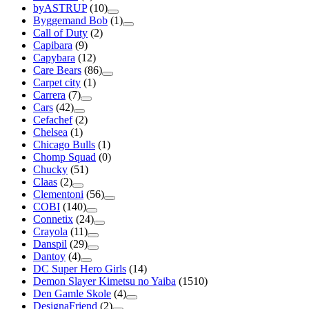
byASTRUP
(10)
Byggemand Bob
(1)
Call of Duty
(2)
Capibara
(9)
Capybara
(12)
Care Bears
(86)
Carpet city
(1)
Carrera
(7)
Cars
(42)
Cefachef
(2)
Chelsea
(1)
Chicago Bulls
(1)
Chomp Squad
(0)
Chucky
(51)
Claas
(2)
Clementoni
(56)
COBI
(140)
Connetix
(24)
Crayola
(11)
Danspil
(29)
Dantoy
(4)
DC Super Hero Girls
(14)
Demon Slayer Kimetsu no Yaiba
(1510)
Den Gamle Skole
(4)
DesignaFriend
(2)