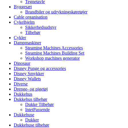
Tegnetavle
Byggesæt
Brandbiler og udrykningskøretøjer
Cable organisation
Cykelhjelm
Sikkerhedsudstyr
Tilbehør
Cykler
Dampmaskiner
Steaming Machines Accessories
Steaming Machines Building Set
Workshop machines generator
Dinosaur
Disney Punge og accessories
Disney Smykker
Disney Wallets
Diverse
Drenge- og pigetøj
Dukkehus
Dukkehus tilbehør
Dukke Tilbehør
IntetPassende
Dukkehuse
Dukker
Dukkehuse tilbehør