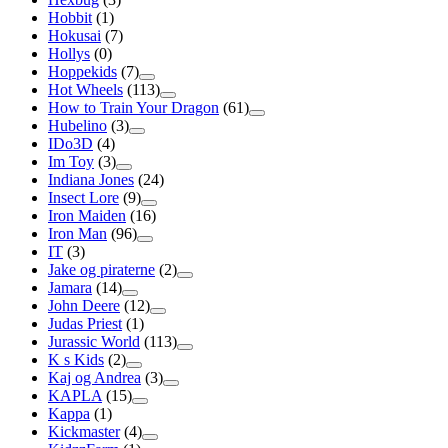
Hobbit
(1)
Hokusai
(7)
Hollys
(0)
Hoppekids
(7)
Hot Wheels
(113)
How to Train Your Dragon
(61)
Hubelino
(3)
IDo3D
(4)
Im Toy
(3)
Indiana Jones
(24)
Insect Lore
(9)
Iron Maiden
(16)
Iron Man
(96)
IT
(3)
Jake og piraterne
(2)
Jamara
(14)
John Deere
(12)
Judas Priest
(1)
Jurassic World
(113)
K s Kids
(2)
Kaj og Andrea
(3)
KAPLA
(15)
Kappa
(1)
Kickmaster
(4)