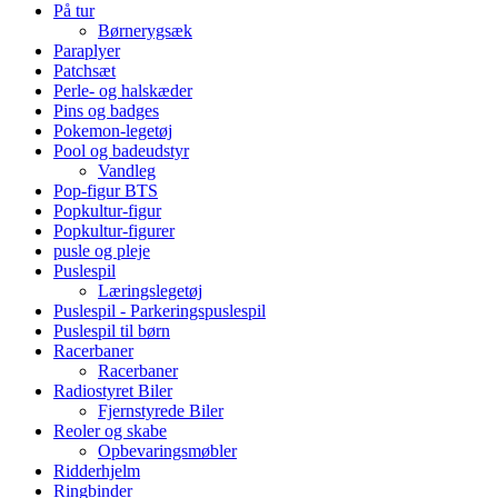
På tur
Børnerygsæk
Paraplyer
Patchsæt
Perle- og halskæder
Pins og badges
Pokemon-legetøj
Pool og badeudstyr
Vandleg
Pop-figur BTS
Popkultur-figur
Popkultur-figurer
pusle og pleje
Puslespil
Læringslegetøj
Puslespil - Parkeringspuslespil
Puslespil til børn
Racerbaner
Racerbaner
Radiostyret Biler
Fjernstyrede Biler
Reoler og skabe
Opbevaringsmøbler
Ridderhjelm
Ringbinder