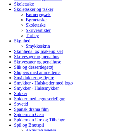
Skoletaske
Skoletasker og tasker
Børnerygsæk
Børnetaske
Skoletaske
Skriveartikler
Trolley
Skønhed
Smykkeskrin
Skønheds- og makeup-sæt
Skrivesager og penalhus
Skrivesager og penalhuse
Slik og dessertlegetøj
Slippers med anime-tema
Små dukker og figure
Smykker - Halskæder med logo
Smykker - Halssmykker
Sokker
Sokker med tegneseriefigur
Sovetid
Spansk drama film
Spiderman Gear
Spiderman Ure og Tilbehør
Spil og Brætspil
Aktivitetslegetøj