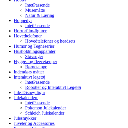
IntetPassende
Musemåtte
Natur & Læring
Hoppedyr
IntetPassende
Horrorfilm-figurer
Hovedtelefoner
Hovedtelefoner og headsets
Humor og Tegneserier
Husholdningsapparater
Støvsuger
Hygge- og fleecetæpper
Børnetæppe
Indendørs måtter
Interaktivt legetøj
IntetPassende
Robotter og Interaktivt Legetøj
Jule-Disney-figur
Julekalendere
IntetPassende
Pokemon Julekalender
Schleich Julekalender
Julesmykker
Juveler og Accessories