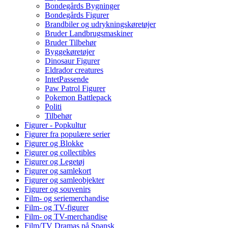
Bondegårds Bygninger
Bondegårds Figurer
Brandbiler og udrykningskøretøjer
Bruder Landbrugsmaskiner
Bruder Tilbehør
Byggekøretøjer
Dinosaur Figurer
Eldrador creatures
IntetPassende
Paw Patrol Figurer
Pokemon Battlepack
Politi
Tilbehør
Figurer - Popkultur
Figurer fra populære serier
Figurer og Blokke
Figurer og collectibles
Figurer og Legetøj
Figurer og samlekort
Figurer og samleobjekter
Figurer og souvenirs
Film- og seriemerchandise
Film- og TV-figurer
Film- og TV-merchandise
Film/TV Dramas på Spansk