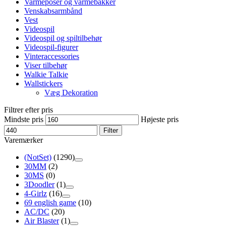
Varmeposer og varmebakker
Venskabsarmbånd
Vest
Videospil
Videospil og spiltilbehør
Videospil-figurer
Vinteraccessories
Viser tilbehør
Walkie Talkie
Wallstickers
Væg Dekoration
Filtrer efter pris
Mindste pris
Højeste pris
Filter
Varemærker
(NotSet)
(1290)
30MM
(2)
30MS
(0)
3Doodler
(1)
4-Girlz
(16)
69 english game
(10)
AC/DC
(20)
Air Blaster
(1)