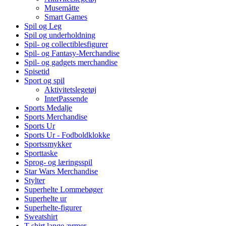
Musemåtte
Smart Games
Spil og Leg
Spil og underholdning
Spil- og collectiblesfigurer
Spil- og Fantasy-Merchandise
Spil- og gadgets merchandise
Spisetid
Sport og spil
Aktivitetslegetøj
IntetPassende
Sports Medalje
Sports Merchandise
Sports Ur
Sports Ur - Fodboldklokke
Sportssmykker
Sporttaske
Sprog- og læringsspil
Star Wars Merchandise
Stylter
Superhelte Lommebøger
Superhelte ur
Superhelte-figurer
Sweatshirt
T-shirt lange ærmer