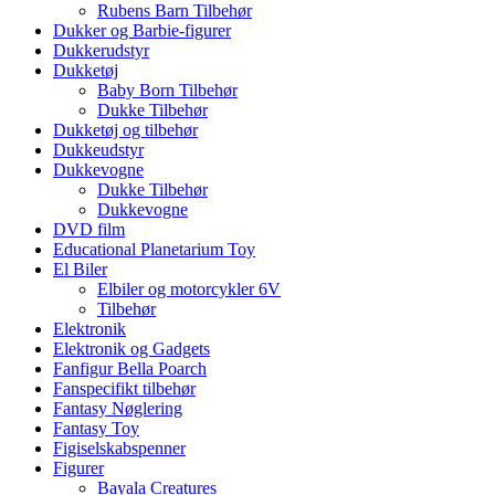
Rubens Barn Tilbehør
Dukker og Barbie-figurer
Dukkerudstyr
Dukketøj
Baby Born Tilbehør
Dukke Tilbehør
Dukketøj og tilbehør
Dukkeudstyr
Dukkevogne
Dukke Tilbehør
Dukkevogne
DVD film
Educational Planetarium Toy
El Biler
Elbiler og motorcykler 6V
Tilbehør
Elektronik
Elektronik og Gadgets
Fanfigur Bella Poarch
Fanspecifikt tilbehør
Fantasy Nøglering
Fantasy Toy
Figiselskabspenner
Figurer
Bayala Creatures