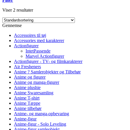
Filter
Viser 2 resultater
Gennemse
Accessoires til tøj
Accessories med karakterer
Actionfigurer
IntetPassende
Marvel Actionfigurer
Actionfigurer - TV- og filmkarakterer
Air Fresheners
Anime ? Samlerobjekter og Tilbehør
Anime og figurer
Anime og manga-figurer
Anime plushie
Anime Swaresamling
Anime T-shirt
Anime Tæppe
Anime tilbehør
Anime- og manga-opbevaring
Anime-figur
Anime-figur - Solo Leveling
Anime-figur samleobjekt