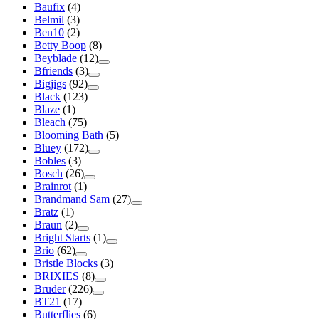
Baufix
(4)
Belmil
(3)
Ben10
(2)
Betty Boop
(8)
Beyblade
(12)
Bfriends
(3)
Bigjigs
(92)
Black
(123)
Blaze
(1)
Bleach
(75)
Blooming Bath
(5)
Bluey
(172)
Bobles
(3)
Bosch
(26)
Brainrot
(1)
Brandmand Sam
(27)
Bratz
(1)
Braun
(2)
Bright Starts
(1)
Brio
(62)
Bristle Blocks
(3)
BRIXIES
(8)
Bruder
(226)
BT21
(17)
Butterflies
(6)