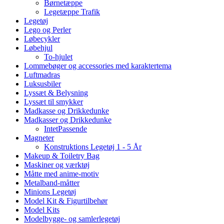
Børnetæppe
Legetæppe Trafik
Legetøj
Lego og Perler
Løbecykler
Løbehjul
To-hjulet
Lommebøger og accessories med karaktertema
Luftmadras
Luksusbiler
Lyssæt & Belysning
Lyssæt til smykker
Madkasse og Drikkedunke
Madkasser og Drikkedunke
IntetPassende
Magneter
Konstruktions Legetøj 1 - 5 År
Makeup & Toiletry Bag
Maskiner og værktøj
Måtte med anime-motiv
Metalband-måtter
Minions Legetøj
Model Kit & Figurtilbehør
Model Kits
Modelbygge- og samlerlegetøj