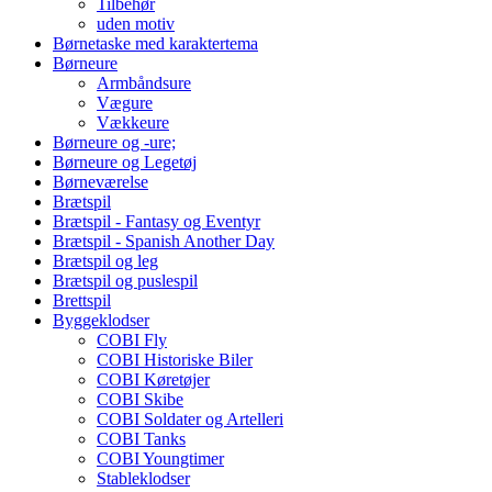
Tilbehør
uden motiv
Børnetaske med karaktertema
Børneure
Armbåndsure
Vægure
Vækkeure
Børneure og -ure;
Børneure og Legetøj
Børneværelse
Brætspil
Brætspil - Fantasy og Eventyr
Brætspil - Spanish Another Day
Brætspil og leg
Brætspil og puslespil
Brettspil
Byggeklodser
COBI Fly
COBI Historiske Biler
COBI Køretøjer
COBI Skibe
COBI Soldater og Artelleri
COBI Tanks
COBI Youngtimer
Stableklodser