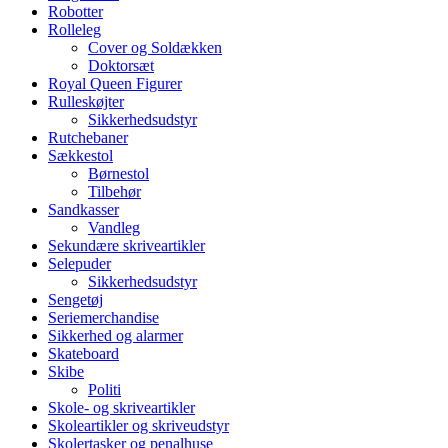
Robotter
Rolleleg
Cover og Soldækken
Doktorsæt
Royal Queen Figurer
Rulleskøjter
Sikkerhedsudstyr
Rutchebaner
Sækkestol
Børnestol
Tilbehør
Sandkasser
Vandleg
Sekundære skriveartikler
Selepuder
Sikkerhedsudstyr
Sengetøj
Seriemerchandise
Sikkerhed og alarmer
Skateboard
Skibe
Politi
Skole- og skriveartikler
Skoleartikler og skriveudstyr
Skolertasker og penalhuse