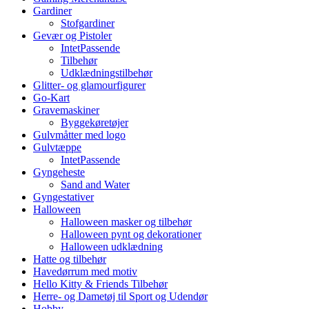
Gardiner
Stofgardiner
Gevær og Pistoler
IntetPassende
Tilbehør
Udklædningstilbehør
Glitter- og glamourfigurer
Go-Kart
Gravemaskiner
Byggekøretøjer
Gulvmåtter med logo
Gulvtæppe
IntetPassende
Gyngeheste
Sand and Water
Gyngestativer
Halloween
Halloween masker og tilbehør
Halloween pynt og dekorationer
Halloween udklædning
Hatte og tilbehør
Havedørrum med motiv
Hello Kitty & Friends Tilbehør
Herre- og Dametøj til Sport og Udendør
Hobby