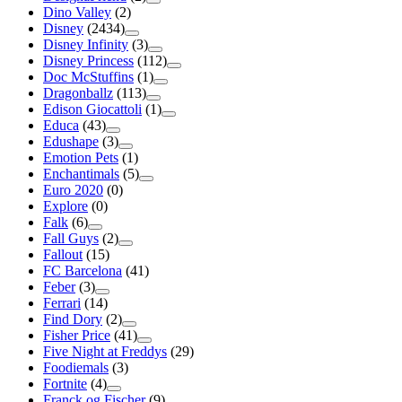
Dino Valley
(2)
Disney
(2434)
Disney Infinity
(3)
Disney Princess
(112)
Doc McStuffins
(1)
Dragonballz
(113)
Edison Giocattoli
(1)
Educa
(43)
Edushape
(3)
Emotion Pets
(1)
Enchantimals
(5)
Euro 2020
(0)
Explore
(0)
Falk
(6)
Fall Guys
(2)
Fallout
(15)
FC Barcelona
(41)
Feber
(3)
Ferrari
(14)
Find Dory
(2)
Fisher Price
(41)
Five Night at Freddys
(29)
Foodiemals
(3)
Fortnite
(4)
Franck og Fischer
(9)