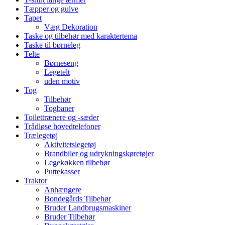
Tæpper og gulve
Tapet
Væg Dekoration
Taske og tilbehør med karaktertema
Taske til børneleg
Telte
Børneseng
Legetelt
uden motiv
Tog
Tilbehør
Togbaner
Toilettrænere og -sæder
Trådløse hovedtelefoner
Trælegetøj
Aktivitetslegetøj
Brandbiler og udrykningskøretøjer
Legekøkken tilbehør
Puttekasser
Traktor
Anhængere
Bondegårds Tilbehør
Bruder Landbrugsmaskiner
Bruder Tilbehør