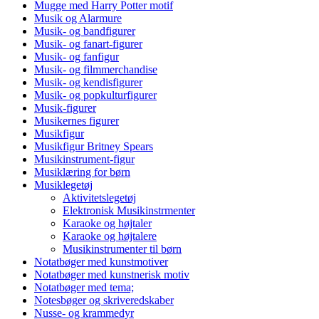
Mugge med Harry Potter motif
Musik og Alarmure
Musik- og bandfigurer
Musik- og fanart-figurer
Musik- og fanfigur
Musik- og filmmerchandise
Musik- og kendisfigurer
Musik- og popkulturfigurer
Musik-figurer
Musikernes figurer
Musikfigur
Musikfigur Britney Spears
Musikinstrument-figur
Musiklæring for børn
Musiklegetøj
Aktivitetslegetøj
Elektronisk Musikinstrmenter
Karaoke og højtaler
Karaoke og højtalere
Musikinstrumenter til børn
Notatbøger med kunstmotiver
Notatbøger med kunstnerisk motiv
Notatbøger med tema;
Notesbøger og skriveredskaber
Nusse- og krammedyr