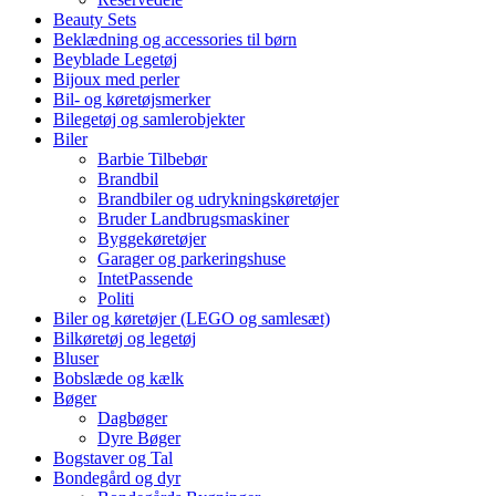
Beauty Sets
Beklædning og accessories til børn
Beyblade Legetøj
Bijoux med perler
Bil- og køretøjsmerker
Bilegetøj og samlerobjekter
Biler
Barbie Tilbebør
Brandbil
Brandbiler og udrykningskøretøjer
Bruder Landbrugsmaskiner
Byggekøretøjer
Garager og parkeringshuse
IntetPassende
Politi
Biler og køretøjer (LEGO og samlesæt)
Bilkøretøj og legetøj
Bluser
Bobslæde og kælk
Bøger
Dagbøger
Dyre Bøger
Bogstaver og Tal
Bondegård og dyr