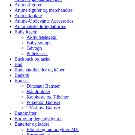
Anime-figurer
Anime-figurer og merchandise
Anime-klokke
Anime-Urelevante Accessories
Automatiske løfteplatforme
Baby legetøj
Aktivitetslegetøj
Baby swings
Gåvogn
Puttekasser
Backpack og taske
Bad
Badehåndklæder og kåber
Badetøj
Bamser
Dinosaur Bamser
Hånddukker
Kæpheste og Tilbehør
Pokemon Bamser
TV-show Bamser
Bandmåtter
Barne- og legetøjsfigurer
Batterier og ladere
Elbiler og motorcykler 24V
Reservedele