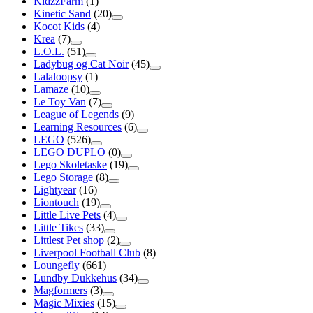
KidzzFarm
(1)
Kinetic Sand
(20)
Kocot Kids
(4)
Krea
(7)
L.O.L.
(51)
Ladybug og Cat Noir
(45)
Lalaloopsy
(1)
Lamaze
(10)
Le Toy Van
(7)
League of Legends
(9)
Learning Resources
(6)
LEGO
(526)
LEGO DUPLO
(0)
Lego Skoletaske
(19)
Lego Storage
(8)
Lightyear
(16)
Liontouch
(19)
Little Live Pets
(4)
Little Tikes
(33)
Littlest Pet shop
(2)
Liverpool Football Club
(8)
Loungefly
(661)
Lundby Dukkehus
(34)
Magformers
(3)
Magic Mixies
(15)