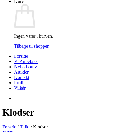
Kurv
Ingen varer i kurven.
Tilbage til shoppen
Forside
Vi Anbefaler
Nyhedsbrev
Artikler
Kontakt
Profil
Vilkår
Klodser
Forside
/
Tidlo
/
Klodser