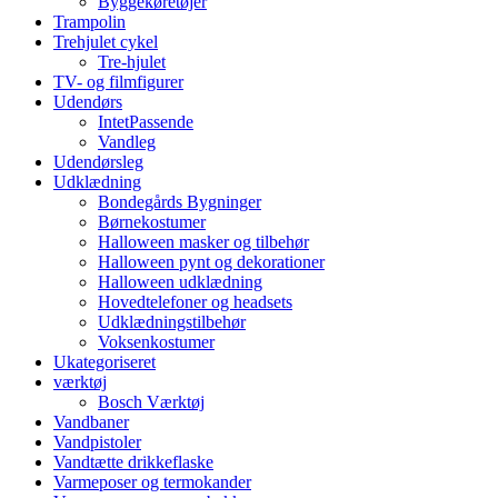
Byggekøretøjer
Trampolin
Trehjulet cykel
Tre-hjulet
TV- og filmfigurer
Udendørs
IntetPassende
Vandleg
Udendørsleg
Udklædning
Bondegårds Bygninger
Børnekostumer
Halloween masker og tilbehør
Halloween pynt og dekorationer
Halloween udklædning
Hovedtelefoner og headsets
Udklædningstilbehør
Voksenkostumer
Ukategoriseret
værktøj
Bosch Værktøj
Vandbaner
Vandpistoler
Vandtætte drikkeflaske
Varmeposer og termokander