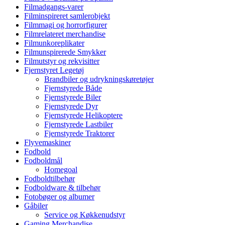
Filmadgangs-varer
Filminspireret samlerobjekt
Filmmagi og horrorfigurer
Filmrelateret merchandise
Filmunkoreplikater
Filmunspirerede Smykker
Filmutstyr og rekvisitter
Fjernstyret Legetøj
Brandbiler og udrykningskøretøjer
Fjernstyrede Både
Fjernstyrede Biler
Fjernstyrede Dyr
Fjernstyrede Helikoptere
Fjernstyrede Lastbiler
Fjernstyrede Traktorer
Flyvemaskiner
Fodbold
Fodboldmål
Homegoal
Fodboldtilbehør
Fodboldware & tilbehør
Fotobøger og albumer
Gåbiler
Service og Køkkenudstyr
Gaming Merchandise