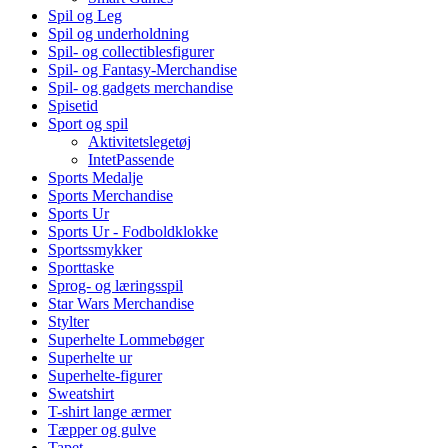
Spil og Leg
Spil og underholdning
Spil- og collectiblesfigurer
Spil- og Fantasy-Merchandise
Spil- og gadgets merchandise
Spisetid
Sport og spil
Aktivitetslegetøj
IntetPassende
Sports Medalje
Sports Merchandise
Sports Ur
Sports Ur - Fodboldklokke
Sportssmykker
Sporttaske
Sprog- og læringsspil
Star Wars Merchandise
Stylter
Superhelte Lommebøger
Superhelte ur
Superhelte-figurer
Sweatshirt
T-shirt lange ærmer
Tæpper og gulve
Tapet