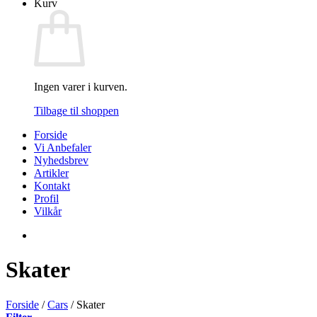
Kurv
Ingen varer i kurven.
Tilbage til shoppen
Forside
Vi Anbefaler
Nyhedsbrev
Artikler
Kontakt
Profil
Vilkår
Skater
Forside
/
Cars
/
Skater