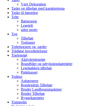
Væg Dekoration
Taske og tilbehør med karaktertema
Taske til børneleg
Telte
Børneseng
Legetelt
uden motiv
Tog
Tilbehør
Togbaner
Toilettrænere og -sæder
Trådløse hovedtelefoner
Trælegetøj
Aktivitetslegetøj
Brandbiler og udrykningskøretøjer
Legekøkken tilbehør
Puttekasser
Traktor
Anhængere
Bondegårds Tilbehør
Bruder Landbrugsmaskiner
Bruder Tilbehør
Byggekøretøjer
Trampolin