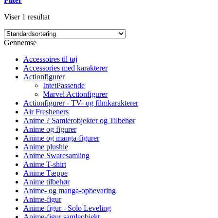
Filter
Viser 1 resultat
Gennemse
Accessoires til tøj
Accessories med karakterer
Actionfigurer
IntetPassende
Marvel Actionfigurer
Actionfigurer - TV- og filmkarakterer
Air Fresheners
Anime ? Samlerobjekter og Tilbehør
Anime og figurer
Anime og manga-figurer
Anime plushie
Anime Swaresamling
Anime T-shirt
Anime Tæppe
Anime tilbehør
Anime- og manga-opbevaring
Anime-figur
Anime-figur - Solo Leveling
Anime-figur samleobjekt