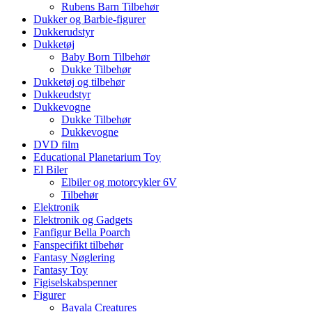
Rubens Barn Tilbehør
Dukker og Barbie-figurer
Dukkerudstyr
Dukketøj
Baby Born Tilbehør
Dukke Tilbehør
Dukketøj og tilbehør
Dukkeudstyr
Dukkevogne
Dukke Tilbehør
Dukkevogne
DVD film
Educational Planetarium Toy
El Biler
Elbiler og motorcykler 6V
Tilbehør
Elektronik
Elektronik og Gadgets
Fanfigur Bella Poarch
Fanspecifikt tilbehør
Fantasy Nøglering
Fantasy Toy
Figiselskabspenner
Figurer
Bayala Creatures