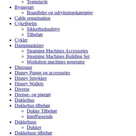
Tegnetavle
Byggesæt
Brandbiler og udrykningskøretøjer
Cable organisation
Cykelhjelm
Sikkerhedsudstyr
Tilbehør
Cykler
Dampmaskiner
Steaming Machines Accessories
Steaming Machines Building Set
Workshop machines generator
Dinosaur
Disney Punge og accessories
Disney Smykker
Disney Wallets
Diverse
Drenge- og pigetøj
Dukkehus
Dukkehus tilbehør
Dukke Tilbehør
IntetPassende
Dukkehuse
Dukker
Dukkehuse tilbehør