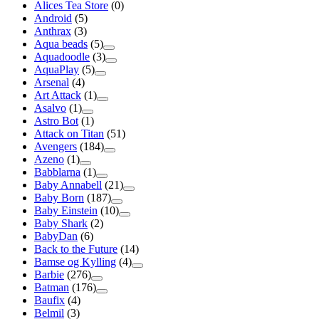
Alices Tea Store
(0)
Android
(5)
Anthrax
(3)
Aqua beads
(5)
Aquadoodle
(3)
AquaPlay
(5)
Arsenal
(4)
Art Attack
(1)
Asalvo
(1)
Astro Bot
(1)
Attack on Titan
(51)
Avengers
(184)
Azeno
(1)
Babblarna
(1)
Baby Annabell
(21)
Baby Born
(187)
Baby Einstein
(10)
Baby Shark
(2)
BabyDan
(6)
Back to the Future
(14)
Bamse og Kylling
(4)
Barbie
(276)
Batman
(176)
Baufix
(4)
Belmil
(3)