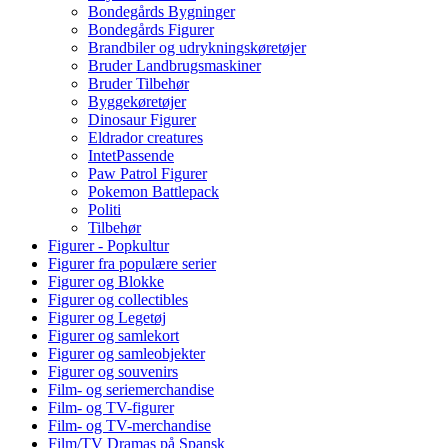
Bondegårds Bygninger
Bondegårds Figurer
Brandbiler og udrykningskøretøjer
Bruder Landbrugsmaskiner
Bruder Tilbehør
Byggekøretøjer
Dinosaur Figurer
Eldrador creatures
IntetPassende
Paw Patrol Figurer
Pokemon Battlepack
Politi
Tilbehør
Figurer - Popkultur
Figurer fra populære serier
Figurer og Blokke
Figurer og collectibles
Figurer og Legetøj
Figurer og samlekort
Figurer og samleobjekter
Figurer og souvenirs
Film- og seriemerchandise
Film- og TV-figurer
Film- og TV-merchandise
Film/TV Dramas på Spansk