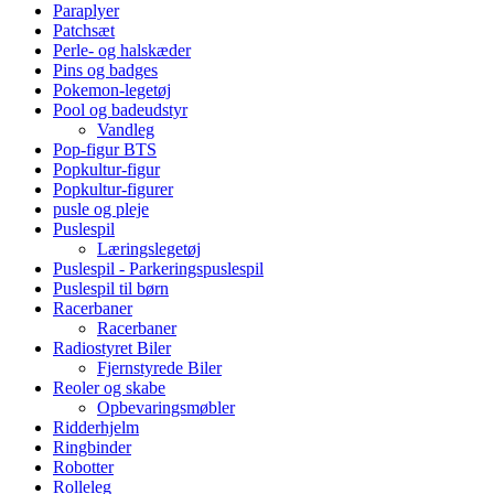
Paraplyer
Patchsæt
Perle- og halskæder
Pins og badges
Pokemon-legetøj
Pool og badeudstyr
Vandleg
Pop-figur BTS
Popkultur-figur
Popkultur-figurer
pusle og pleje
Puslespil
Læringslegetøj
Puslespil - Parkeringspuslespil
Puslespil til børn
Racerbaner
Racerbaner
Radiostyret Biler
Fjernstyrede Biler
Reoler og skabe
Opbevaringsmøbler
Ridderhjelm
Ringbinder
Robotter
Rolleleg