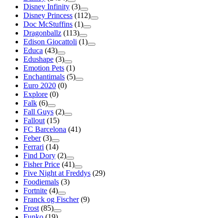
Disney Infinity
(3)
Disney Princess
(112)
Doc McStuffins
(1)
Dragonballz
(113)
Edison Giocattoli
(1)
Educa
(43)
Edushape
(3)
Emotion Pets
(1)
Enchantimals
(5)
Euro 2020
(0)
Explore
(0)
Falk
(6)
Fall Guys
(2)
Fallout
(15)
FC Barcelona
(41)
Feber
(3)
Ferrari
(14)
Find Dory
(2)
Fisher Price
(41)
Five Night at Freddys
(29)
Foodiemals
(3)
Fortnite
(4)
Franck og Fischer
(9)
Frost
(85)
Funko
(19)