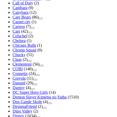
Call of Duty
(2)
Capibara
(9)
Capybara
(12)
Care Bears
(86)
Carpet city
(1)
Carrera
(7)
Cars
(42)
Cefachef
(2)
Chelsea
(1)
Chicago Bulls
(1)
Chomp Squad
(0)
Chucky
(51)
Claas
(2)
Clementoni
(56)
COBI
(140)
Connetix
(24)
Crayola
(11)
Danspil
(29)
Dantoy
(4)
DC Super Hero Girls
(14)
Demon Slayer Kimetsu no Yaiba
(1510)
Den Gamle Skole
(4)
DesignaFriend
(2)
Dino Valley
(2)
Disney
(2434)