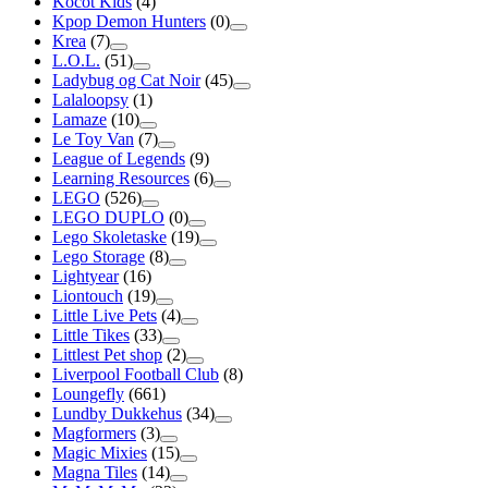
Kocot Kids
(4)
Kpop Demon Hunters
(0)
Krea
(7)
L.O.L.
(51)
Ladybug og Cat Noir
(45)
Lalaloopsy
(1)
Lamaze
(10)
Le Toy Van
(7)
League of Legends
(9)
Learning Resources
(6)
LEGO
(526)
LEGO DUPLO
(0)
Lego Skoletaske
(19)
Lego Storage
(8)
Lightyear
(16)
Liontouch
(19)
Little Live Pets
(4)
Little Tikes
(33)
Littlest Pet shop
(2)
Liverpool Football Club
(8)
Loungefly
(661)
Lundby Dukkehus
(34)
Magformers
(3)
Magic Mixies
(15)
Magna Tiles
(14)