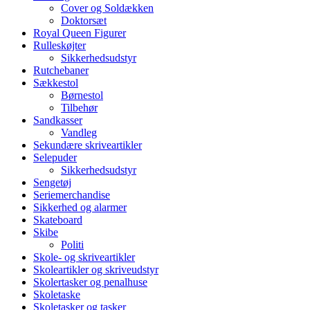
Cover og Soldækken
Doktorsæt
Royal Queen Figurer
Rulleskøjter
Sikkerhedsudstyr
Rutchebaner
Sækkestol
Børnestol
Tilbehør
Sandkasser
Vandleg
Sekundære skriveartikler
Selepuder
Sikkerhedsudstyr
Sengetøj
Seriemerchandise
Sikkerhed og alarmer
Skateboard
Skibe
Politi
Skole- og skriveartikler
Skoleartikler og skriveudstyr
Skolertasker og penalhuse
Skoletaske
Skoletasker og tasker