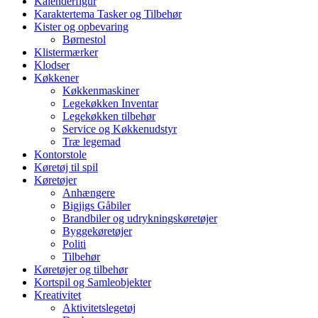
Kalenderfigur
Karaktertema Tasker og Tilbehør
Kister og opbevaring
Børnestol
Klistermærker
Klodser
Køkkener
Køkkenmaskiner
Legekøkken Inventar
Legekøkken tilbehør
Service og Køkkenudstyr
Træ legemad
Kontorstole
Køretøj til spil
Køretøjer
Anhængere
Bigjigs Gåbiler
Brandbiler og udrykningskøretøjer
Byggekøretøjer
Politi
Tilbehør
Køretøjer og tilbehør
Kortspil og Samleobjekter
Kreativitet
Aktivitetslegetøj