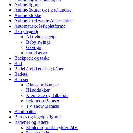
Anime-figurer
Anime-figurer og merchandise
Anime-klokke
Anime-Urelevante Accessories
Automatiske løfteplatforme
Baby legetøj
Aktivitetslegetøj
Baby swings
Gåvogn
Puttekasser
Backpack og taske
Bad
Badehåndklæder og kåber
Badetøj
Bamser
Dinosaur Bamser
Hånddukker
Kæpheste og Tilbehør
Pokemon Bamser
TV-show Bamser
Bandmåtter
Barne- og legetøjsfigurer
Batterier og ladere
Elbiler og motorcykler 24V
Reservedele