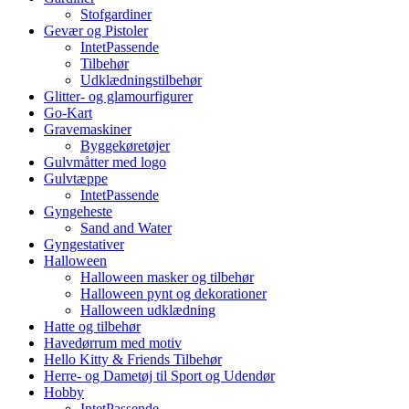
Stofgardiner
Gevær og Pistoler
IntetPassende
Tilbehør
Udklædningstilbehør
Glitter- og glamourfigurer
Go-Kart
Gravemaskiner
Byggekøretøjer
Gulvmåtter med logo
Gulvtæppe
IntetPassende
Gyngeheste
Sand and Water
Gyngestativer
Halloween
Halloween masker og tilbehør
Halloween pynt og dekorationer
Halloween udklædning
Hatte og tilbehør
Havedørrum med motiv
Hello Kitty & Friends Tilbehør
Herre- og Dametøj til Sport og Udendør
Hobby
IntetPassende