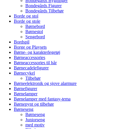
Bondegårds Bygninger
Bondegårds Figurer
Bondegårds Tilbehør
Borde og stol
Borde og stole
Børnebord
Børnestol
Sengebord
Bordspil
Borge og Playsets
Børne- og karakterlegetøj
Børneaccessories
Børneaccessories til hår
Børnecadelefigurer
Børnecykel
Tilbehør
Børneelektronik og sjove alarmure
Børnefigurer
Børnelamper
Børnelamper med fantasy-tema
Børnepynt og tilbehør
Børneseng
Børneseng
Juniorseng
med motiv