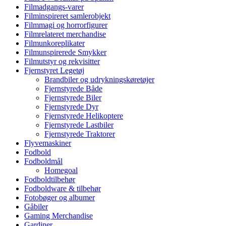
Filmadgangs-varer
Filminspireret samlerobjekt
Filmmagi og horrorfigurer
Filmrelateret merchandise
Filmunkoreplikater
Filmunspirerede Smykker
Filmutstyr og rekvisitter
Fjernstyret Legetøj
Brandbiler og udrykningskøretøjer
Fjernstyrede Både
Fjernstyrede Biler
Fjernstyrede Dyr
Fjernstyrede Helikoptere
Fjernstyrede Lastbiler
Fjernstyrede Traktorer
Flyvemaskiner
Fodbold
Fodboldmål
Homegoal
Fodboldtilbehør
Fodboldware & tilbehør
Fotobøger og albumer
Gåbiler
Gaming Merchandise
Gardiner