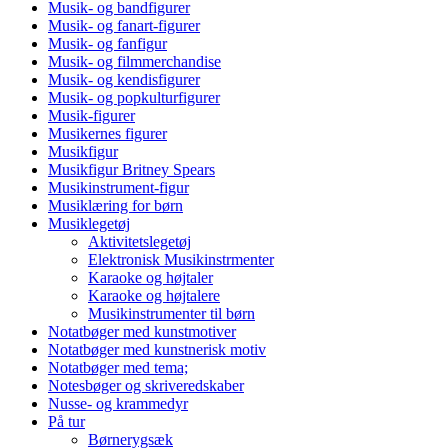
Musik- og bandfigurer
Musik- og fanart-figurer
Musik- og fanfigur
Musik- og filmmerchandise
Musik- og kendisfigurer
Musik- og popkulturfigurer
Musik-figurer
Musikernes figurer
Musikfigur
Musikfigur Britney Spears
Musikinstrument-figur
Musiklæring for børn
Musiklegetøj
Aktivitetslegetøj
Elektronisk Musikinstrmenter
Karaoke og højtaler
Karaoke og højtalere
Musikinstrumenter til børn
Notatbøger med kunstmotiver
Notatbøger med kunstnerisk motiv
Notatbøger med tema;
Notesbøger og skriveredskaber
Nusse- og krammedyr
På tur
Børnerygsæk