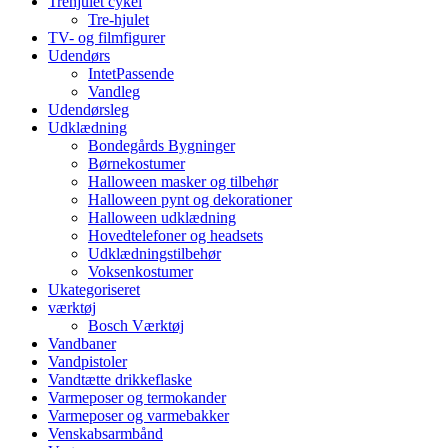
Trehjulet cykel
Tre-hjulet
TV- og filmfigurer
Udendørs
IntetPassende
Vandleg
Udendørsleg
Udklædning
Bondegårds Bygninger
Børnekostumer
Halloween masker og tilbehør
Halloween pynt og dekorationer
Halloween udklædning
Hovedtelefoner og headsets
Udklædningstilbehør
Voksenkostumer
Ukategoriseret
værktøj
Bosch Værktøj
Vandbaner
Vandpistoler
Vandtætte drikkeflaske
Varmeposer og termokander
Varmeposer og varmebakker
Venskabsarmbånd