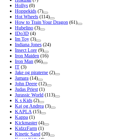
Hollys
(0)
Hoppekids
(7)
Hot Wheels
(114)
How to Train Your Dragon
(61)
Hubelino
(3)
IDo3D
(4)
Im Toy
(3)
Indiana Jones
(24)
Insect Lore
(9)
Iron Maiden
(16)
Iron Man
(96)
IT
(3)
Jake og piraterne
(2)
Jamara
(14)
John Deere
(12)
Judas Priest
(1)
Jurassic World
(113)
K s Kids
(2)
Kaj og Andrea
(3)
KAPLA
(15)
Kappa
(1)
Kickmaster
(4)
KidzzFarm
(1)
Kinetic Sand
(20)