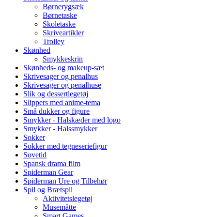
Børnerygsæk
Børnetaske
Skoletaske
Skriveartikler
Trolley
Skønhed
Smykkeskrin
Skønheds- og makeup-sæt
Skrivesager og penalhus
Skrivesager og penalhuse
Slik og dessertlegetøj
Slippers med anime-tema
Små dukker og figure
Smykker - Halskæder med logo
Smykker - Halssmykker
Sokker
Sokker med tegneseriefigur
Sovetid
Spansk drama film
Spiderman Gear
Spiderman Ure og Tilbehør
Spil og Brætspil
Aktivitetslegetøj
Musemåtte
Smart Games