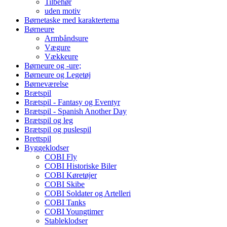
Tilbehør
uden motiv
Børnetaske med karaktertema
Børneure
Armbåndsure
Vægure
Vækkeure
Børneure og -ure;
Børneure og Legetøj
Børneværelse
Brætspil
Brætspil - Fantasy og Eventyr
Brætspil - Spanish Another Day
Brætspil og leg
Brætspil og puslespil
Brettspil
Byggeklodser
COBI Fly
COBI Historiske Biler
COBI Køretøjer
COBI Skibe
COBI Soldater og Artelleri
COBI Tanks
COBI Youngtimer
Stableklodser