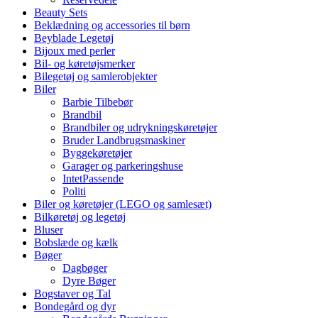
Beauty Sets
Beklædning og accessories til børn
Beyblade Legetøj
Bijoux med perler
Bil- og køretøjsmerker
Bilegetøj og samlerobjekter
Biler
Barbie Tilbebør
Brandbil
Brandbiler og udrykningskøretøjer
Bruder Landbrugsmaskiner
Byggekøretøjer
Garager og parkeringshuse
IntetPassende
Politi
Biler og køretøjer (LEGO og samlesæt)
Bilkøretøj og legetøj
Bluser
Bobslæde og kælk
Bøger
Dagbøger
Dyre Bøger
Bogstaver og Tal
Bondegård og dyr