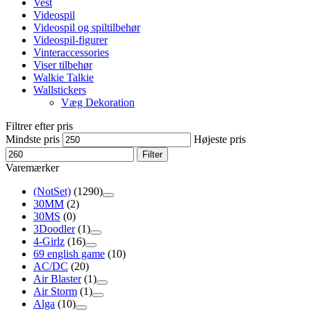
Vest
Videospil
Videospil og spiltilbehør
Videospil-figurer
Vinteraccessories
Viser tilbehør
Walkie Talkie
Wallstickers
Væg Dekoration
Filtrer efter pris
Mindste pris
Højeste pris
Filter
Varemærker
(NotSet)
(1290)
30MM
(2)
30MS
(0)
3Doodler
(1)
4-Girlz
(16)
69 english game
(10)
AC/DC
(20)
Air Blaster
(1)
Air Storm
(1)
Alga
(10)