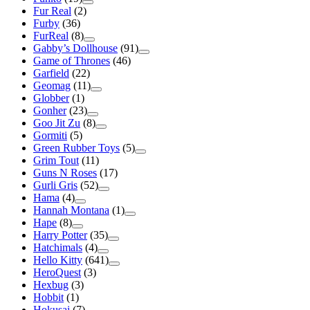
Fur Real
(2)
Furby
(36)
FurReal
(8)
Gabby’s Dollhouse
(91)
Game of Thrones
(46)
Garfield
(22)
Geomag
(11)
Globber
(1)
Gonher
(23)
Goo Jit Zu
(8)
Gormiti
(5)
Green Rubber Toys
(5)
Grim Tout
(11)
Guns N Roses
(17)
Gurli Gris
(52)
Hama
(4)
Hannah Montana
(1)
Hape
(8)
Harry Potter
(35)
Hatchimals
(4)
Hello Kitty
(641)
HeroQuest
(3)
Hexbug
(3)
Hobbit
(1)
Hokusai
(7)