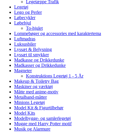
Legetæppe Trafik
Legetøj
Lego og Perler
Løbecykler
Løbehjul
To-hjulet
Lommebøger og accessories med karaktertema
Luftmadras
Luksusbiler
Lyssæt & Belysning
Lyssæt til smykker
Madkasse og Drikkedunke
Madkasser og Drikkedunke
Magneter
Konstruktions Legetøj 1 - 5 År
Makeup & Toiletry Bag
Maskiner og værktøj
Måtte med anime-motiv
Metalband-måtter
Minions Legetøj
Model Kit & Figurtilbehør
Model Kits
Modelbygge- og samlerlegetøj
Mugge med Harry Potter motif
Musik og Alarmure