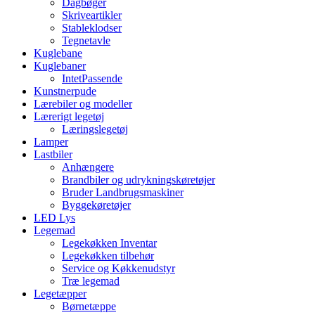
Dagbøger
Skriveartikler
Stableklodser
Tegnetavle
Kuglebane
Kuglebaner
IntetPassende
Kunstnerpude
Lærebiler og modeller
Lærerigt legetøj
Læringslegetøj
Lamper
Lastbiler
Anhængere
Brandbiler og udrykningskøretøjer
Bruder Landbrugsmaskiner
Byggekøretøjer
LED Lys
Legemad
Legekøkken Inventar
Legekøkken tilbehør
Service og Køkkenudstyr
Træ legemad
Legetæpper
Børnetæppe