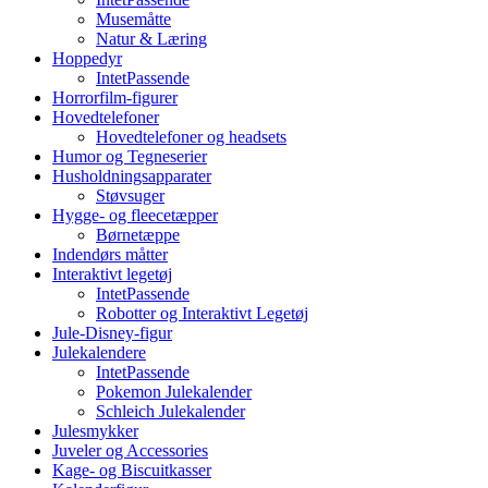
Musemåtte
Natur & Læring
Hoppedyr
IntetPassende
Horrorfilm-figurer
Hovedtelefoner
Hovedtelefoner og headsets
Humor og Tegneserier
Husholdningsapparater
Støvsuger
Hygge- og fleecetæpper
Børnetæppe
Indendørs måtter
Interaktivt legetøj
IntetPassende
Robotter og Interaktivt Legetøj
Jule-Disney-figur
Julekalendere
IntetPassende
Pokemon Julekalender
Schleich Julekalender
Julesmykker
Juveler og Accessories
Kage- og Biscuitkasser