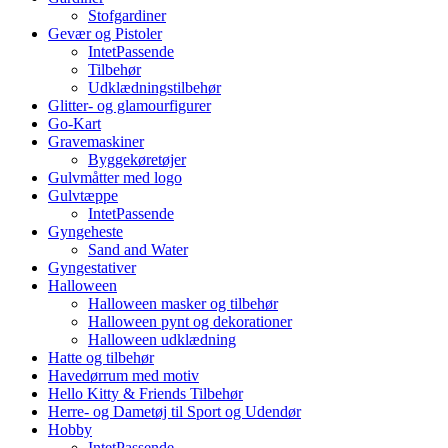
Stofgardiner
Gevær og Pistoler
IntetPassende
Tilbehør
Udklædningstilbehør
Glitter- og glamourfigurer
Go-Kart
Gravemaskiner
Byggekøretøjer
Gulvmåtter med logo
Gulvtæppe
IntetPassende
Gyngeheste
Sand and Water
Gyngestativer
Halloween
Halloween masker og tilbehør
Halloween pynt og dekorationer
Halloween udklædning
Hatte og tilbehør
Havedørrum med motiv
Hello Kitty & Friends Tilbehør
Herre- og Dametøj til Sport og Udendør
Hobby
IntetPassende