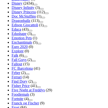
Disney
(2434)
Disney Infinity
(3)
Disney Princess
(112)
Doc McStuffins
(1)
Dragonballz
(113)
Edison Giocattoli
(1)
Educa
(43)
Edushape
(3)
Emotion Pets
(1)
Enchantimals
(5)
Euro 2020
(0)
Explore
(0)
Falk
(6)
Fall Guys
(2)
Fallout
(15)
FC Barcelona
(41)
Feber
(2)
Ferrari
(14)
Find Dory
(2)
Fisher Price
(41)
Five Night at Freddys
(29)
Foodiemals
(3)
Fortnite
(4)
Franck og Fischer
(9)
Frost
(84)