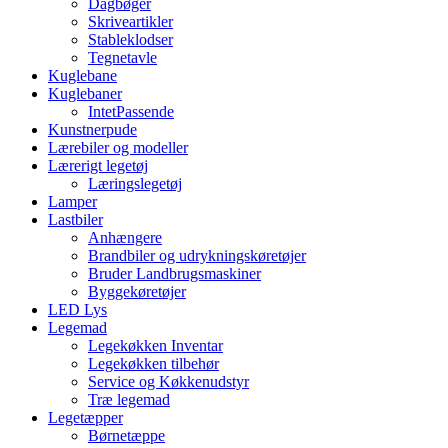
Dagbøger
Skriveartikler
Stableklodser
Tegnetavle
Kuglebane
Kuglebaner
IntetPassende
Kunstnerpude
Lærebiler og modeller
Lærerigt legetøj
Læringslegetøj
Lamper
Lastbiler
Anhængere
Brandbiler og udrykningskøretøjer
Bruder Landbrugsmaskiner
Byggekøretøjer
LED Lys
Legemad
Legekøkken Inventar
Legekøkken tilbehør
Service og Køkkenudstyr
Træ legemad
Legetæpper
Børnetæppe