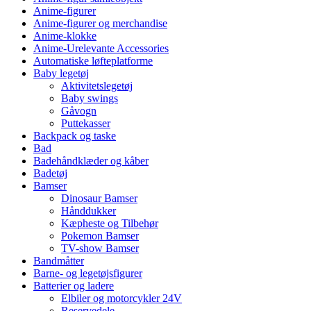
Anime-figurer
Anime-figurer og merchandise
Anime-klokke
Anime-Urelevante Accessories
Automatiske løfteplatforme
Baby legetøj
Aktivitetslegetøj
Baby swings
Gåvogn
Puttekasser
Backpack og taske
Bad
Badehåndklæder og kåber
Badetøj
Bamser
Dinosaur Bamser
Hånddukker
Kæpheste og Tilbehør
Pokemon Bamser
TV-show Bamser
Bandmåtter
Barne- og legetøjsfigurer
Batterier og ladere
Elbiler og motorcykler 24V
Reservedele