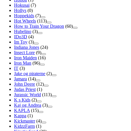
Hokusai
(7)
Hollys
(0)
Hoppekids
(7)
Hot Wheels
(113)
How to Train Your Dragon
(60)
Hubelino
(3)
IDo3D
(4)
Im Toy
(3)
Indiana Jones
(24)
Insect Lore
(9)
Iron Maiden
(16)
Iron Man
(96)
IT
(3)
Jake og piraterne
(2)
Jamara
(14)
John Deere
(12)
Judas Priest
(1)
Jurassic World
(113)
K s Kids
(2)
Kaj og Andrea
(3)
KAPLA
(15)
Kappa
(1)
Kickmaster
(4)
KidzzFarm
(1)