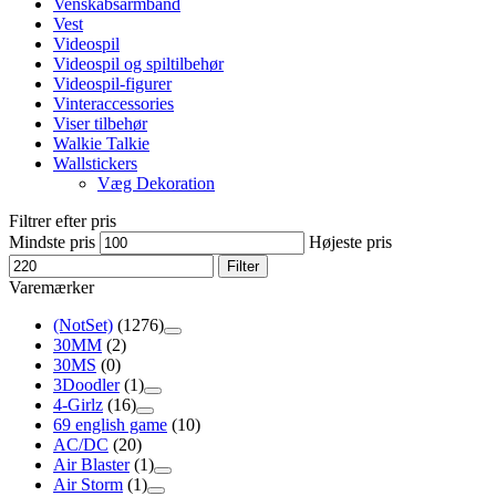
Venskabsarmbånd
Vest
Videospil
Videospil og spiltilbehør
Videospil-figurer
Vinteraccessories
Viser tilbehør
Walkie Talkie
Wallstickers
Væg Dekoration
Filtrer efter pris
Mindste pris
Højeste pris
Filter
Varemærker
(NotSet)
(1276)
30MM
(2)
30MS
(0)
3Doodler
(1)
4-Girlz
(16)
69 english game
(10)
AC/DC
(20)
Air Blaster
(1)
Air Storm
(1)