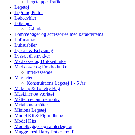
Legetæppe Trafik
Legetøj
Lego og Perler
Løbecykler
Løbehjul
To-hjulet
Lommebøger og accessories med karaktertema
Luftmadras
Luksusbiler
Lyssæt & Belysning
Lyssæt til smykker
Madkasse og Drikkedunke
Madkasser og Drikkedunke
IntetPassende
Magneter
Konstruktions Legetøj 1 - 5 År
Makeup & Toiletry Bag
Maskiner og værktøj
Måtte med anime-motiv
Metalband-måtter
Minions Legetøj
Model Kit & Figurtilbehør
Model Kits
Modelbygge- og samlerlegetøj
Mugge med Harry Potter motif