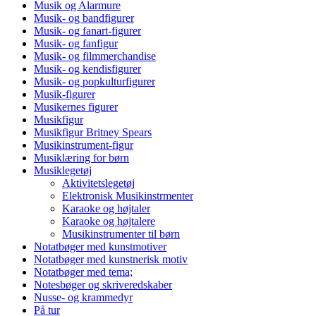
Musik og Alarmure
Musik- og bandfigurer
Musik- og fanart-figurer
Musik- og fanfigur
Musik- og filmmerchandise
Musik- og kendisfigurer
Musik- og popkulturfigurer
Musik-figurer
Musikernes figurer
Musikfigur
Musikfigur Britney Spears
Musikinstrument-figur
Musiklæring for børn
Musiklegetøj
Aktivitetslegetøj
Elektronisk Musikinstrmenter
Karaoke og højtaler
Karaoke og højtalere
Musikinstrumenter til børn
Notatbøger med kunstmotiver
Notatbøger med kunstnerisk motiv
Notatbøger med tema;
Notesbøger og skriveredskaber
Nusse- og krammedyr
På tur