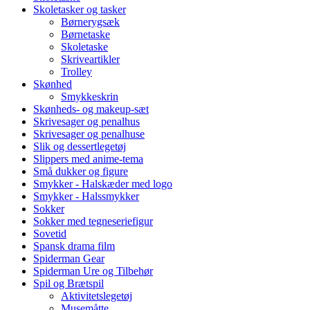
Skoletasker og tasker
Børnerygsæk
Børnetaske
Skoletaske
Skriveartikler
Trolley
Skønhed
Smykkeskrin
Skønheds- og makeup-sæt
Skrivesager og penalhus
Skrivesager og penalhuse
Slik og dessertlegetøj
Slippers med anime-tema
Små dukker og figure
Smykker - Halskæder med logo
Smykker - Halssmykker
Sokker
Sokker med tegneseriefigur
Sovetid
Spansk drama film
Spiderman Gear
Spiderman Ure og Tilbehør
Spil og Brætspil
Aktivitetslegetøj
Musemåtte