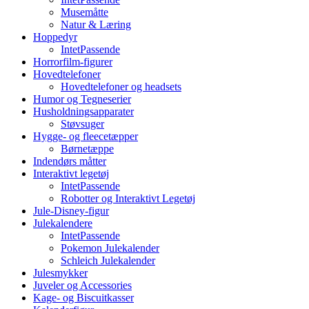
Musemåtte
Natur & Læring
Hoppedyr
IntetPassende
Horrorfilm-figurer
Hovedtelefoner
Hovedtelefoner og headsets
Humor og Tegneserier
Husholdningsapparater
Støvsuger
Hygge- og fleecetæpper
Børnetæppe
Indendørs måtter
Interaktivt legetøj
IntetPassende
Robotter og Interaktivt Legetøj
Jule-Disney-figur
Julekalendere
IntetPassende
Pokemon Julekalender
Schleich Julekalender
Julesmykker
Juveler og Accessories
Kage- og Biscuitkasser