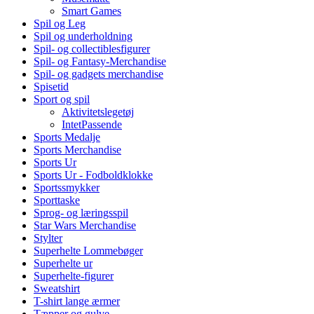
Smart Games
Spil og Leg
Spil og underholdning
Spil- og collectiblesfigurer
Spil- og Fantasy-Merchandise
Spil- og gadgets merchandise
Spisetid
Sport og spil
Aktivitetslegetøj
IntetPassende
Sports Medalje
Sports Merchandise
Sports Ur
Sports Ur - Fodboldklokke
Sportssmykker
Sporttaske
Sprog- og læringsspil
Star Wars Merchandise
Stylter
Superhelte Lommebøger
Superhelte ur
Superhelte-figurer
Sweatshirt
T-shirt lange ærmer
Tæpper og gulve