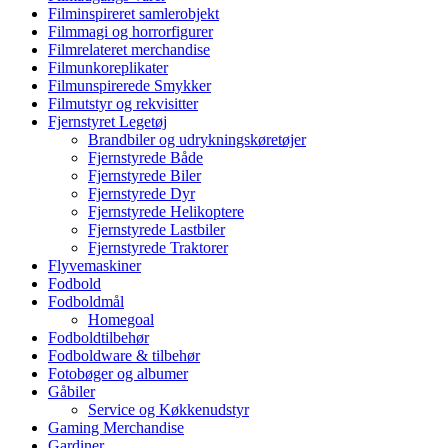
Filminspireret samlerobjekt
Filmmagi og horrorfigurer
Filmrelateret merchandise
Filmunkoreplikater
Filmunspirerede Smykker
Filmutstyr og rekvisitter
Fjernstyret Legetøj
Brandbiler og udrykningskøretøjer
Fjernstyrede Både
Fjernstyrede Biler
Fjernstyrede Dyr
Fjernstyrede Helikoptere
Fjernstyrede Lastbiler
Fjernstyrede Traktorer
Flyvemaskiner
Fodbold
Fodboldmål
Homegoal
Fodboldtilbehør
Fodboldware & tilbehør
Fotobøger og albumer
Gåbiler
Service og Køkkenudstyr
Gaming Merchandise
Gardiner