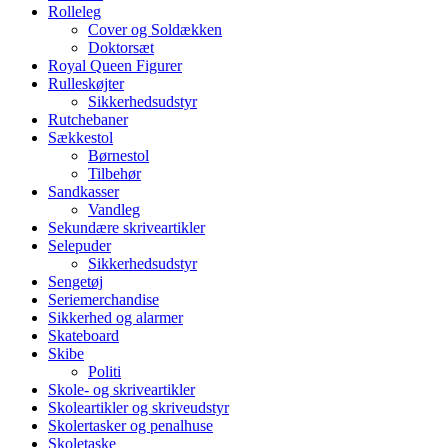
Rolleleg
Cover og Soldækken
Doktorsæt
Royal Queen Figurer
Rulleskøjter
Sikkerhedsudstyr
Rutchebaner
Sækkestol
Børnestol
Tilbehør
Sandkasser
Vandleg
Sekundære skriveartikler
Selepuder
Sikkerhedsudstyr
Sengetøj
Seriemerchandise
Sikkerhed og alarmer
Skateboard
Skibe
Politi
Skole- og skriveartikler
Skoleartikler og skriveudstyr
Skolertasker og penalhuse
Skoletaske