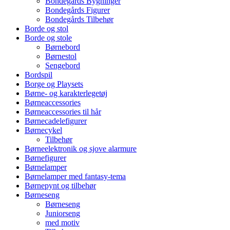
Bondegårds Bygninger
Bondegårds Figurer
Bondegårds Tilbehør
Borde og stol
Borde og stole
Børnebord
Børnestol
Sengebord
Bordspil
Borge og Playsets
Børne- og karakterlegetøj
Børneaccessories
Børneaccessories til hår
Børnecadelefigurer
Børnecykel
Tilbehør
Børneelektronik og sjove alarmure
Børnefigurer
Børnelamper
Børnelamper med fantasy-tema
Børnepynt og tilbehør
Børneseng
Børneseng
Juniorseng
med motiv