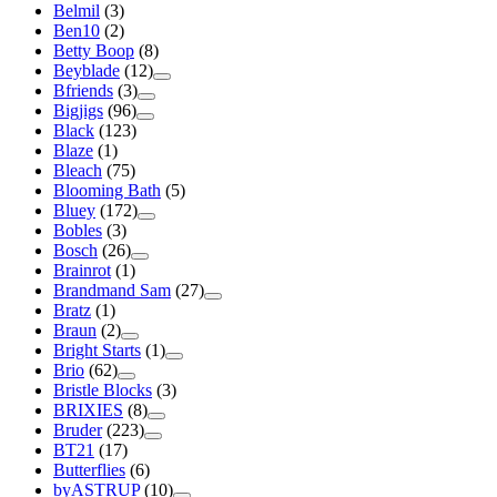
Belmil
(3)
Ben10
(2)
Betty Boop
(8)
Beyblade
(12)
Bfriends
(3)
Bigjigs
(96)
Black
(123)
Blaze
(1)
Bleach
(75)
Blooming Bath
(5)
Bluey
(172)
Bobles
(3)
Bosch
(26)
Brainrot
(1)
Brandmand Sam
(27)
Bratz
(1)
Braun
(2)
Bright Starts
(1)
Brio
(62)
Bristle Blocks
(3)
BRIXIES
(8)
Bruder
(223)
BT21
(17)
Butterflies
(6)
byASTRUP
(10)