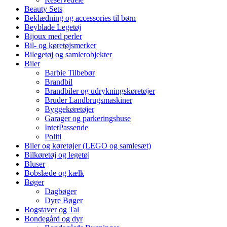
Beauty Sets
Beklædning og accessories til børn
Beyblade Legetøj
Bijoux med perler
Bil- og køretøjsmerker
Bilegetøj og samlerobjekter
Biler
Barbie Tilbebør
Brandbil
Brandbiler og udrykningskøretøjer
Bruder Landbrugsmaskiner
Byggekøretøjer
Garager og parkeringshuse
IntetPassende
Politi
Biler og køretøjer (LEGO og samlesæt)
Bilkøretøj og legetøj
Bluser
Bobslæde og kælk
Bøger
Dagbøger
Dyre Bøger
Bogstaver og Tal
Bondegård og dyr