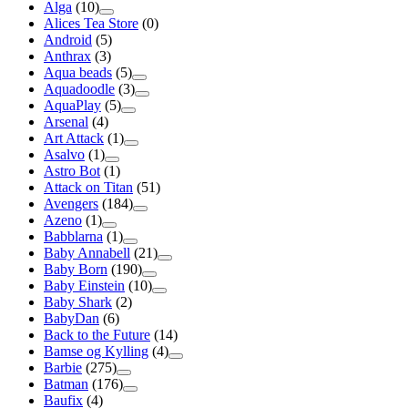
Alga
(10)
Alices Tea Store
(0)
Android
(5)
Anthrax
(3)
Aqua beads
(5)
Aquadoodle
(3)
AquaPlay
(5)
Arsenal
(4)
Art Attack
(1)
Asalvo
(1)
Astro Bot
(1)
Attack on Titan
(51)
Avengers
(184)
Azeno
(1)
Babblarna
(1)
Baby Annabell
(21)
Baby Born
(190)
Baby Einstein
(10)
Baby Shark
(2)
BabyDan
(6)
Back to the Future
(14)
Bamse og Kylling
(4)
Barbie
(275)
Batman
(176)
Baufix
(4)