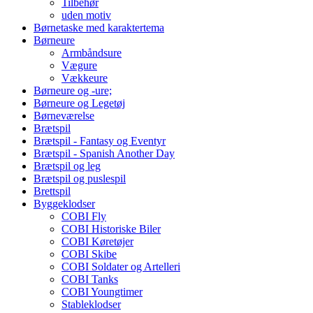
Tilbehør
uden motiv
Børnetaske med karaktertema
Børneure
Armbåndsure
Vægure
Vækkeure
Børneure og -ure;
Børneure og Legetøj
Børneværelse
Brætspil
Brætspil - Fantasy og Eventyr
Brætspil - Spanish Another Day
Brætspil og leg
Brætspil og puslespil
Brettspil
Byggeklodser
COBI Fly
COBI Historiske Biler
COBI Køretøjer
COBI Skibe
COBI Soldater og Artelleri
COBI Tanks
COBI Youngtimer
Stableklodser