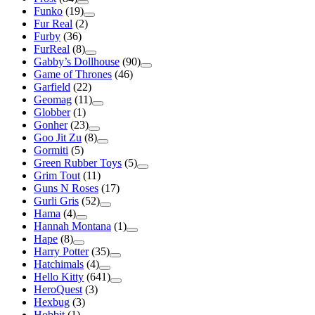
Funko
(19)
Fur Real
(2)
Furby
(36)
FurReal
(8)
Gabby’s Dollhouse
(90)
Game of Thrones
(46)
Garfield
(22)
Geomag
(11)
Globber
(1)
Gonher
(23)
Goo Jit Zu
(8)
Gormiti
(5)
Green Rubber Toys
(5)
Grim Tout
(11)
Guns N Roses
(17)
Gurli Gris
(52)
Hama
(4)
Hannah Montana
(1)
Hape
(8)
Harry Potter
(35)
Hatchimals
(4)
Hello Kitty
(641)
HeroQuest
(3)
Hexbug
(3)
Hobbit
(1)