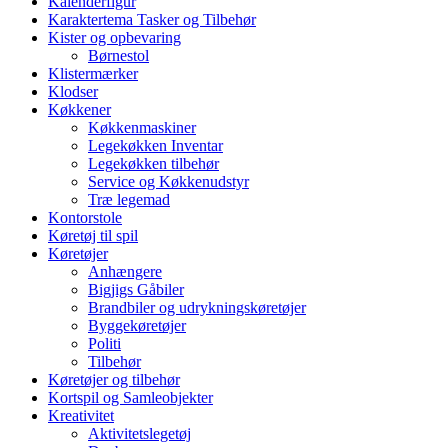
Kalenderfigur
Karaktertema Tasker og Tilbehør
Kister og opbevaring
Børnestol
Klistermærker
Klodser
Køkkener
Køkkenmaskiner
Legekøkken Inventar
Legekøkken tilbehør
Service og Køkkenudstyr
Træ legemad
Kontorstole
Køretøj til spil
Køretøjer
Anhængere
Bigjigs Gåbiler
Brandbiler og udrykningskøretøjer
Byggekøretøjer
Politi
Tilbehør
Køretøjer og tilbehør
Kortspil og Samleobjekter
Kreativitet
Aktivitetslegetøj