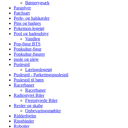
Børnerygsæk
Paraplyer
Patchsæt
Perle- og halskæder
Pins og badges
Pokemon-legetøj
Pool og badeudstyr
Vandleg
Pop-figur BTS
Popkultur-figur
Popkultur-figurer
pusle og pleje
Puslespil
Læringslegetøj
Puslespil - Parkeringspuslespil
Puslespil til børn
Racerbaner
Racerbaner
Radiostyret Biler
Fjernstyrede Biler
Reoler og skabe
Opbevaringsmøbler
Ridderhjelm
Ringbinder
Robotter