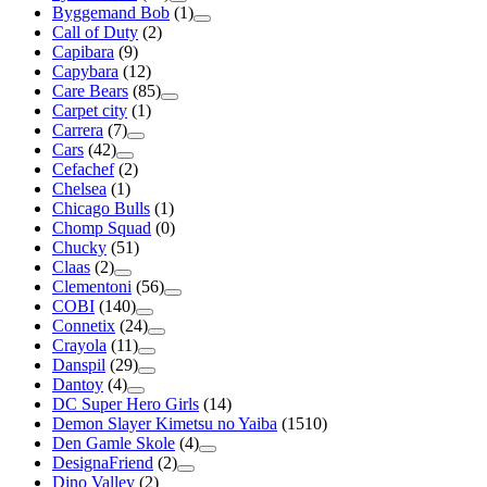
Byggemand Bob
(1)
Call of Duty
(2)
Capibara
(9)
Capybara
(12)
Care Bears
(85)
Carpet city
(1)
Carrera
(7)
Cars
(42)
Cefachef
(2)
Chelsea
(1)
Chicago Bulls
(1)
Chomp Squad
(0)
Chucky
(51)
Claas
(2)
Clementoni
(56)
COBI
(140)
Connetix
(24)
Crayola
(11)
Danspil
(29)
Dantoy
(4)
DC Super Hero Girls
(14)
Demon Slayer Kimetsu no Yaiba
(1510)
Den Gamle Skole
(4)
DesignaFriend
(2)
Dino Valley
(2)