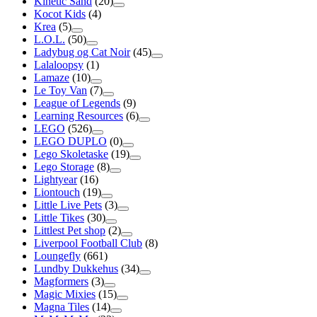
Kinetic Sand
(20)
Kocot Kids
(4)
Krea
(5)
L.O.L.
(50)
Ladybug og Cat Noir
(45)
Lalaloopsy
(1)
Lamaze
(10)
Le Toy Van
(7)
League of Legends
(9)
Learning Resources
(6)
LEGO
(526)
LEGO DUPLO
(0)
Lego Skoletaske
(19)
Lego Storage
(8)
Lightyear
(16)
Liontouch
(19)
Little Live Pets
(3)
Little Tikes
(30)
Littlest Pet shop
(2)
Liverpool Football Club
(8)
Loungefly
(661)
Lundby Dukkehus
(34)
Magformers
(3)
Magic Mixies
(15)
Magna Tiles
(14)