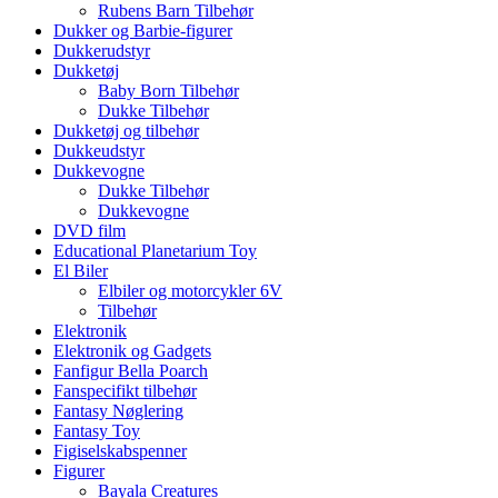
Rubens Barn Tilbehør
Dukker og Barbie-figurer
Dukkerudstyr
Dukketøj
Baby Born Tilbehør
Dukke Tilbehør
Dukketøj og tilbehør
Dukkeudstyr
Dukkevogne
Dukke Tilbehør
Dukkevogne
DVD film
Educational Planetarium Toy
El Biler
Elbiler og motorcykler 6V
Tilbehør
Elektronik
Elektronik og Gadgets
Fanfigur Bella Poarch
Fanspecifikt tilbehør
Fantasy Nøglering
Fantasy Toy
Figiselskabspenner
Figurer
Bayala Creatures