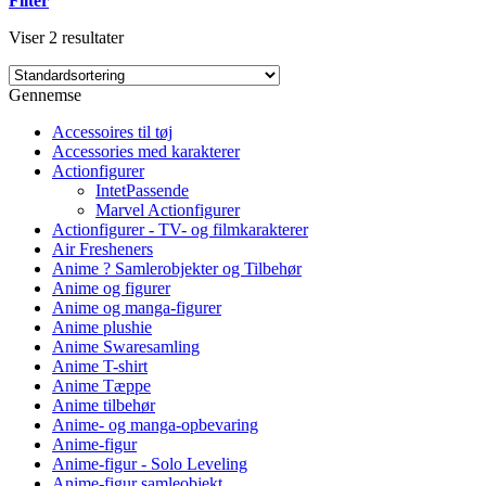
Filter
Viser 2 resultater
Gennemse
Accessoires til tøj
Accessories med karakterer
Actionfigurer
IntetPassende
Marvel Actionfigurer
Actionfigurer - TV- og filmkarakterer
Air Fresheners
Anime ? Samlerobjekter og Tilbehør
Anime og figurer
Anime og manga-figurer
Anime plushie
Anime Swaresamling
Anime T-shirt
Anime Tæppe
Anime tilbehør
Anime- og manga-opbevaring
Anime-figur
Anime-figur - Solo Leveling
Anime-figur samleobjekt