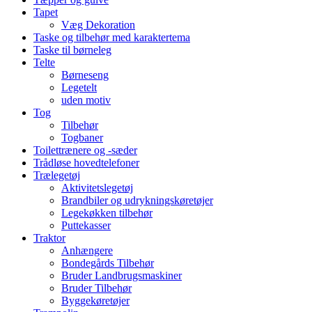
Tapet
Væg Dekoration
Taske og tilbehør med karaktertema
Taske til børneleg
Telte
Børneseng
Legetelt
uden motiv
Tog
Tilbehør
Togbaner
Toilettrænere og -sæder
Trådløse hovedtelefoner
Trælegetøj
Aktivitetslegetøj
Brandbiler og udrykningskøretøjer
Legekøkken tilbehør
Puttekasser
Traktor
Anhængere
Bondegårds Tilbehør
Bruder Landbrugsmaskiner
Bruder Tilbehør
Byggekøretøjer