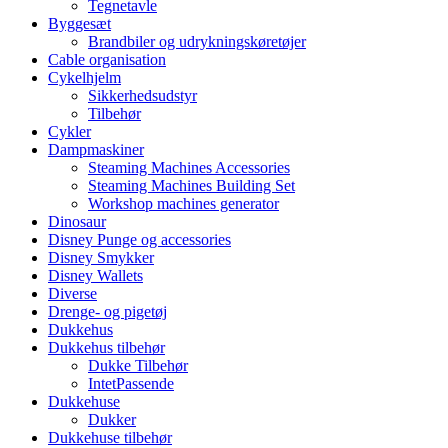
Tegnetavle
Byggesæt
Brandbiler og udrykningskøretøjer
Cable organisation
Cykelhjelm
Sikkerhedsudstyr
Tilbehør
Cykler
Dampmaskiner
Steaming Machines Accessories
Steaming Machines Building Set
Workshop machines generator
Dinosaur
Disney Punge og accessories
Disney Smykker
Disney Wallets
Diverse
Drenge- og pigetøj
Dukkehus
Dukkehus tilbehør
Dukke Tilbehør
IntetPassende
Dukkehuse
Dukker
Dukkehuse tilbehør