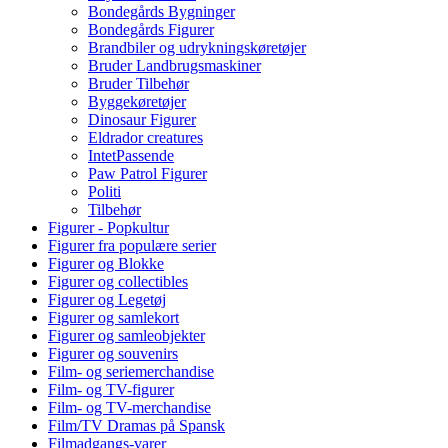
Bondegårds Bygninger
Bondegårds Figurer
Brandbiler og udrykningskøretøjer
Bruder Landbrugsmaskiner
Bruder Tilbehør
Byggekøretøjer
Dinosaur Figurer
Eldrador creatures
IntetPassende
Paw Patrol Figurer
Politi
Tilbehør
Figurer - Popkultur
Figurer fra populære serier
Figurer og Blokke
Figurer og collectibles
Figurer og Legetøj
Figurer og samlekort
Figurer og samleobjekter
Figurer og souvenirs
Film- og seriemerchandise
Film- og TV-figurer
Film- og TV-merchandise
Film/TV Dramas på Spansk
Filmadgangs-varer