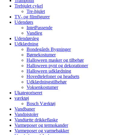
Trampolin
Trehjulet cykel
Tre-hjulet
TV- og filmfigurer
Udendørs
IntetPassende
Vandleg
Udendørsleg
Udklædning
Bondegårds Bygninger
Børnekostumer
Halloween masker og tilbehør
Halloween pynt og dekorationer
Halloween udklædning
Hovedtelefoner og headsets
Udklædningstilbehør
Voksenkostumer
Ukategoriseret
værktøj
Bosch Værktøj
Vandbaner
Vandpistoler
Vandtætte drikkeflaske
Varmeposer og termokander
Varmeposer og varmebakker