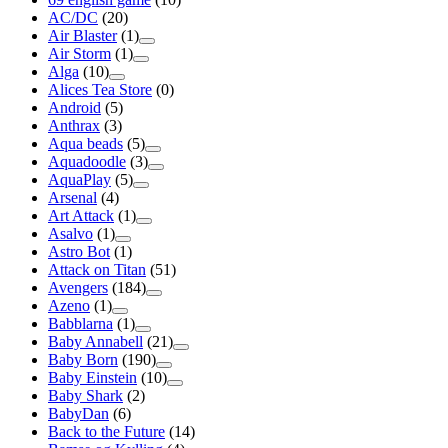
AC/DC
(20)
Air Blaster
(1)
Air Storm
(1)
Alga
(10)
Alices Tea Store
(0)
Android
(5)
Anthrax
(3)
Aqua beads
(5)
Aquadoodle
(3)
AquaPlay
(5)
Arsenal
(4)
Art Attack
(1)
Asalvo
(1)
Astro Bot
(1)
Attack on Titan
(51)
Avengers
(184)
Azeno
(1)
Babblarna
(1)
Baby Annabell
(21)
Baby Born
(190)
Baby Einstein
(10)
Baby Shark
(2)
BabyDan
(6)
Back to the Future
(14)