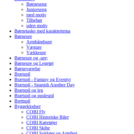
Børneseng
Juniorseng
med motiv
Tilbehør
uden motiv
Børnetaske med karaktertema
Børneure
Armbåndsure
Vægure
Vækkeure
Børneure og -ure;
Børneure og Legetøj
Børneværelse
Brætspil
Brætspil - Fantasy og Eventyr
Brætspil - Spanish Another Day
Brætspil og leg
Brætspil og puslespil
Brettspil
Byggeklodser
COBI Fly
COBI Historiske Biler
COBI Køretøjer
COBI Skibe
COBI Soldater og Artelleri