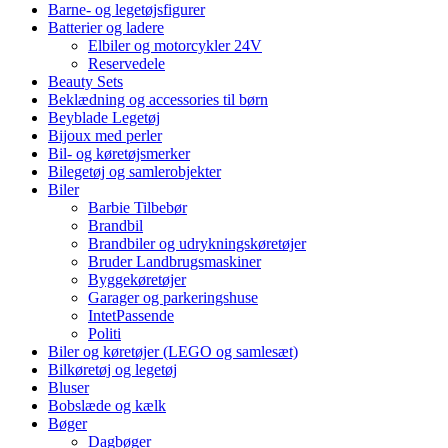
Barne- og legetøjsfigurer
Batterier og ladere
Elbiler og motorcykler 24V
Reservedele
Beauty Sets
Beklædning og accessories til børn
Beyblade Legetøj
Bijoux med perler
Bil- og køretøjsmerker
Bilegetøj og samlerobjekter
Biler
Barbie Tilbebør
Brandbil
Brandbiler og udrykningskøretøjer
Bruder Landbrugsmaskiner
Byggekøretøjer
Garager og parkeringshuse
IntetPassende
Politi
Biler og køretøjer (LEGO og samlesæt)
Bilkøretøj og legetøj
Bluser
Bobslæde og kælk
Bøger
Dagbøger