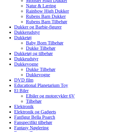
Monster High Dukker
Natur & Læring
Rainbow High Dukker
Rubens Barn Dukker
Rubens Barn Tilbehør
Dukker og Barbie-figurer
Dukkerudstyr
Dukketøj
Baby Born Tilbehør
Dukke Tilbehør
Dukketøj og tilbehør
Dukkeudstyr
Dukkevogne
Dukke Tilbehør
Dukkevogne
DVD film
Educational Planetarium Toy
El Biler
Elbiler og motorcykler 6V
Tilbehør
Elektronik
Elektronik og Gadgets
Fanfigur Bella Poarch
Fanspecifikt tilbehør
Fantasy Nøglering