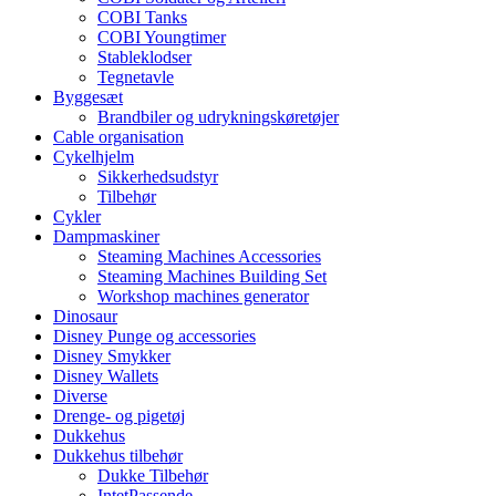
COBI Tanks
COBI Youngtimer
Stableklodser
Tegnetavle
Byggesæt
Brandbiler og udrykningskøretøjer
Cable organisation
Cykelhjelm
Sikkerhedsudstyr
Tilbehør
Cykler
Dampmaskiner
Steaming Machines Accessories
Steaming Machines Building Set
Workshop machines generator
Dinosaur
Disney Punge og accessories
Disney Smykker
Disney Wallets
Diverse
Drenge- og pigetøj
Dukkehus
Dukkehus tilbehør
Dukke Tilbehør
IntetPassende