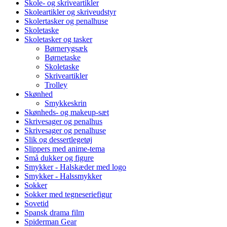
Skole- og skriveartikler
Skoleartikler og skriveudstyr
Skolertasker og penalhuse
Skoletaske
Skoletasker og tasker
Børnerygsæk
Børnetaske
Skoletaske
Skriveartikler
Trolley
Skønhed
Smykkeskrin
Skønheds- og makeup-sæt
Skrivesager og penalhus
Skrivesager og penalhuse
Slik og dessertlegetøj
Slippers med anime-tema
Små dukker og figure
Smykker - Halskæder med logo
Smykker - Halssmykker
Sokker
Sokker med tegneseriefigur
Sovetid
Spansk drama film
Spiderman Gear