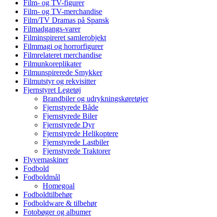
Film- og TV-figurer
Film- og TV-merchandise
Film/TV Dramas på Spansk
Filmadgangs-varer
Filminspireret samlerobjekt
Filmmagi og horrorfigurer
Filmrelateret merchandise
Filmunkoreplikater
Filmunspirerede Smykker
Filmutstyr og rekvisitter
Fjernstyret Legetøj
Brandbiler og udrykningskøretøjer
Fjernstyrede Både
Fjernstyrede Biler
Fjernstyrede Dyr
Fjernstyrede Helikoptere
Fjernstyrede Lastbiler
Fjernstyrede Traktorer
Flyvemaskiner
Fodbold
Fodboldmål
Homegoal
Fodboldtilbehør
Fodboldware & tilbehør
Fotobøger og albumer