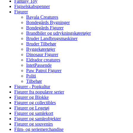
Fantasy Toy
Figiselskabspenner
Figurer
Bayala Creatures
Bondegårds Bygninger
Bondegårds Figurer
Brandbiler og udrykningskøretøjer
Bruder Landbrugsmaskiner
Bruder Tilbehør
Byggekøretøjer
Dinosaur Figurer
Eldrador creatures
IntetPassende
Paw Patrol Figurer
Politi
Tilbehør
Figurer - Popkultur
Figurer fra populære serier
Figurer og Blokke
Figurer og collectibles
Figurer og Legetøj
Figurer og samlekort
Figurer og samleobjekter
Figurer og souvenirs
Film- og seriemerchandise