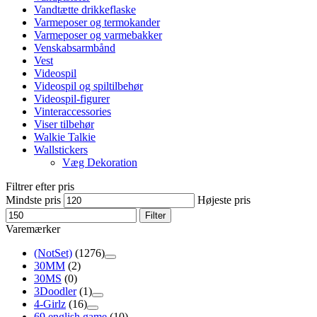
Vandtætte drikkeflaske
Varmeposer og termokander
Varmeposer og varmebakker
Venskabsarmbånd
Vest
Videospil
Videospil og spiltilbehør
Videospil-figurer
Vinteraccessories
Viser tilbehør
Walkie Talkie
Wallstickers
Væg Dekoration
Filtrer efter pris
Mindste pris
Højeste pris
Filter
Varemærker
(NotSet)
(1276)
30MM
(2)
30MS
(0)
3Doodler
(1)
4-Girlz
(16)
69 english game
(10)