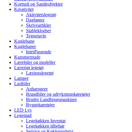
Kortspil og Samleobjekter
Kreativitet
Aktivitetslegetøj
Dagbøger
Skriveartikler
Stableklodser
Tegnetavle
Kuglebane
Kuglebaner
IntetPassende
Kunstnerpude
Lærebiler og modeller
Lærerigt legetøj
Læringslegetøj
Lamper
Lastbiler
Anhængere
Brandbiler og udrykningskøretøjer
Bruder Landbrugsmaskiner
Byggekøretøjer
LED Lys
Legemad
Legekøkken Inventar
Legekøkken tilbehør
Service og Køkkenudstyr