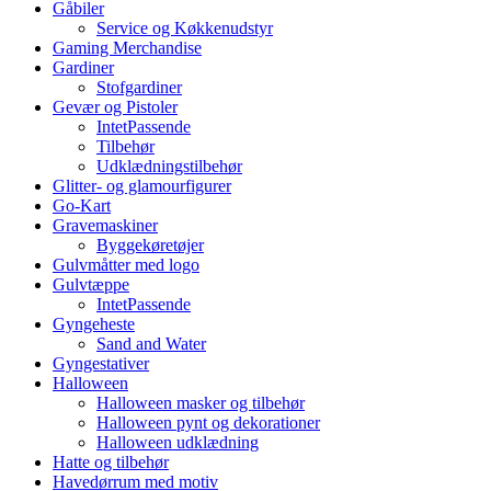
Gåbiler
Service og Køkkenudstyr
Gaming Merchandise
Gardiner
Stofgardiner
Gevær og Pistoler
IntetPassende
Tilbehør
Udklædningstilbehør
Glitter- og glamourfigurer
Go-Kart
Gravemaskiner
Byggekøretøjer
Gulvmåtter med logo
Gulvtæppe
IntetPassende
Gyngeheste
Sand and Water
Gyngestativer
Halloween
Halloween masker og tilbehør
Halloween pynt og dekorationer
Halloween udklædning
Hatte og tilbehør
Havedørrum med motiv