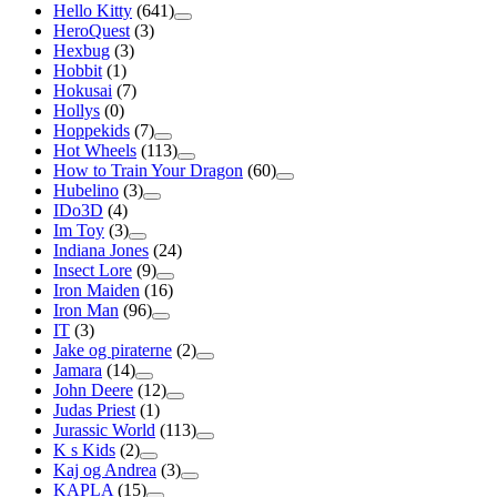
Hello Kitty
(641)
HeroQuest
(3)
Hexbug
(3)
Hobbit
(1)
Hokusai
(7)
Hollys
(0)
Hoppekids
(7)
Hot Wheels
(113)
How to Train Your Dragon
(60)
Hubelino
(3)
IDo3D
(4)
Im Toy
(3)
Indiana Jones
(24)
Insect Lore
(9)
Iron Maiden
(16)
Iron Man
(96)
IT
(3)
Jake og piraterne
(2)
Jamara
(14)
John Deere
(12)
Judas Priest
(1)
Jurassic World
(113)
K s Kids
(2)
Kaj og Andrea
(3)
KAPLA
(15)