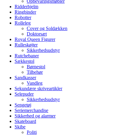
Opbevaringsmøbler
Ridderhjelm
Ringbinder
Robotter
Rolleleg
Cover og Soldækken
Doktorsæt
Royal Queen Figurer
Rulleskøjter
Sikkerhedsudstyr
Rutchebaner
Sækkestol
Børnestol
Tilbehør
Sandkasser
Vandleg
Sekundære skriveartikler
Selepuder
Sikkerhedsudstyr
Sengetøj
Seriemerchandise
Sikkerhed og alarmer
Skateboard
Skibe
Politi