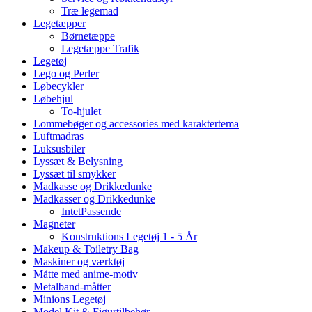
Træ legemad
Legetæpper
Børnetæppe
Legetæppe Trafik
Legetøj
Lego og Perler
Løbecykler
Løbehjul
To-hjulet
Lommebøger og accessories med karaktertema
Luftmadras
Luksusbiler
Lyssæt & Belysning
Lyssæt til smykker
Madkasse og Drikkedunke
Madkasser og Drikkedunke
IntetPassende
Magneter
Konstruktions Legetøj 1 - 5 År
Makeup & Toiletry Bag
Maskiner og værktøj
Måtte med anime-motiv
Metalband-måtter
Minions Legetøj
Model Kit & Figurtilbehør