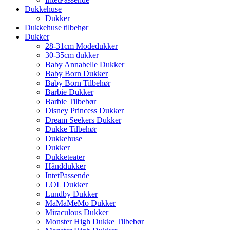
Dukkehuse
Dukker
Dukkehuse tilbehør
Dukker
28-31cm Modedukker
30-35cm dukker
Baby Annabelle Dukker
Baby Born Dukker
Baby Born Tilbehør
Barbie Dukker
Barbie Tilbebør
Disney Princess Dukker
Dream Seekers Dukker
Dukke Tilbehør
Dukkehuse
Dukker
Dukketeater
Hånddukker
IntetPassende
LOL Dukker
Lundby Dukker
MaMaMeMo Dukker
Miraculous Dukker
Monster High Dukke Tilbebør