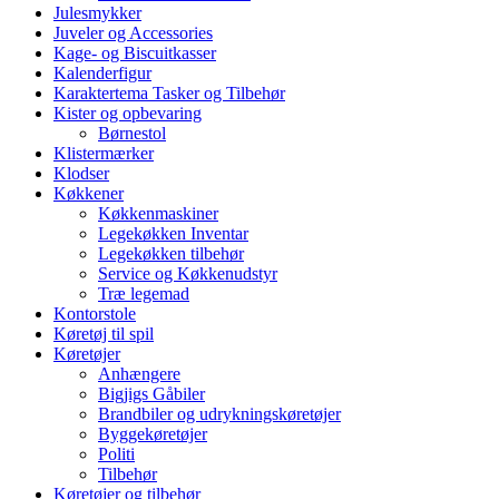
Julesmykker
Juveler og Accessories
Kage- og Biscuitkasser
Kalenderfigur
Karaktertema Tasker og Tilbehør
Kister og opbevaring
Børnestol
Klistermærker
Klodser
Køkkener
Køkkenmaskiner
Legekøkken Inventar
Legekøkken tilbehør
Service og Køkkenudstyr
Træ legemad
Kontorstole
Køretøj til spil
Køretøjer
Anhængere
Bigjigs Gåbiler
Brandbiler og udrykningskøretøjer
Byggekøretøjer
Politi
Tilbehør
Køretøjer og tilbehør