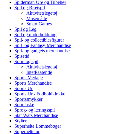
Spiderman Ure og Tilbehør
Spil og Brætspil
Aktivitetslegetøj
Musemåtte
Smart Games
Spil og Leg
Spil og underholdning
Spil- og collectiblesfigurer
Spil- og Fantasy-Merchandise
Spil- og gadgets merchandise
Spisetid
Sport og spil
Aktivitetslegetøj
IntetPassende
Sports Medalje
Sports Merchandise
Sports Ur
Sports Ur - Fodboldklokke
Sportssmykker
Sporttaske
Sprog- og læringsspil
Star Wars Merchandise
Stylter
Superhelte Lommebøger
Superhelte ur