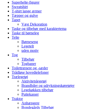
Superhelte-figurer
Sweatshirt
T-shirt lange ærmer
Tæpper og gulve
Tapet
Væg Dekoration
Taske og tilbehør med karaktertema
Taske til børneleg
Telte
Børneseng
Legetelt
uden motiv
Tog
Tilbehør
Togbaner
Toilettrænere og -sæder
Trådløse hovedtelefoner
Trælegetøj
Aktivitetslegetøj
Brandbiler og udrykningskøretøjer
Legekøkken tilbehør
Puttekasser
Traktor
Anhængere
Bondegårds Tilbehør