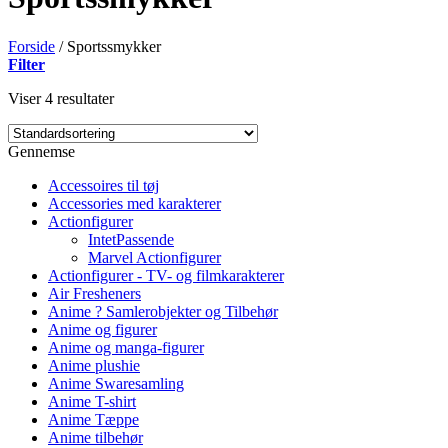
Forside
/
Sportssmykker
Filter
Viser 4 resultater
Gennemse
Accessoires til tøj
Accessories med karakterer
Actionfigurer
IntetPassende
Marvel Actionfigurer
Actionfigurer - TV- og filmkarakterer
Air Fresheners
Anime ? Samlerobjekter og Tilbehør
Anime og figurer
Anime og manga-figurer
Anime plushie
Anime Swaresamling
Anime T-shirt
Anime Tæppe
Anime tilbehør