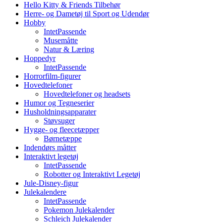
Hello Kitty & Friends Tilbehør
Herre- og Dametøj til Sport og Udendør
Hobby
IntetPassende
Musemåtte
Natur & Læring
Hoppedyr
IntetPassende
Horrorfilm-figurer
Hovedtelefoner
Hovedtelefoner og headsets
Humor og Tegneserier
Husholdningsapparater
Støvsuger
Hygge- og fleecetæpper
Børnetæppe
Indendørs måtter
Interaktivt legetøj
IntetPassende
Robotter og Interaktivt Legetøj
Jule-Disney-figur
Julekalendere
IntetPassende
Pokemon Julekalender
Schleich Julekalender