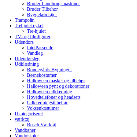
Bruder Landbrugsmaskiner
Bruder Tilbehør
Byggekøretøjer
Trampolin
Trehjulet cykel
Tre-hjulet
TV- og filmfigurer
Udendørs
IntetPassende
Vandleg
Udendørsleg
Udklædning
Bondegårds Bygninger
Børnekostumer
Halloween masker og tilbehør
Halloween pynt og dekorationer
Halloween udklædning
Hovedtelefoner og headsets
Udklædningstilbehør
Voksenkostumer
Ukategoriseret
værktøj
Bosch Værktøj
Vandbaner
Vandpistoler