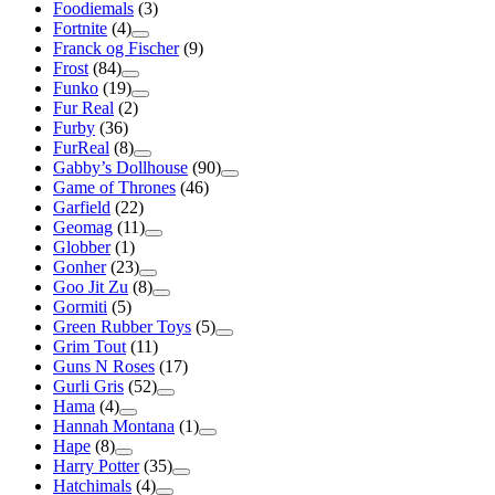
Foodiemals
(3)
Fortnite
(4)
Franck og Fischer
(9)
Frost
(84)
Funko
(19)
Fur Real
(2)
Furby
(36)
FurReal
(8)
Gabby’s Dollhouse
(90)
Game of Thrones
(46)
Garfield
(22)
Geomag
(11)
Globber
(1)
Gonher
(23)
Goo Jit Zu
(8)
Gormiti
(5)
Green Rubber Toys
(5)
Grim Tout
(11)
Guns N Roses
(17)
Gurli Gris
(52)
Hama
(4)
Hannah Montana
(1)
Hape
(8)
Harry Potter
(35)
Hatchimals
(4)