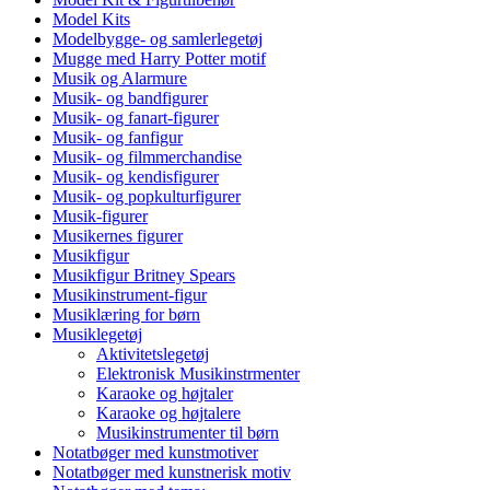
Model Kits
Modelbygge- og samlerlegetøj
Mugge med Harry Potter motif
Musik og Alarmure
Musik- og bandfigurer
Musik- og fanart-figurer
Musik- og fanfigur
Musik- og filmmerchandise
Musik- og kendisfigurer
Musik- og popkulturfigurer
Musik-figurer
Musikernes figurer
Musikfigur
Musikfigur Britney Spears
Musikinstrument-figur
Musiklæring for børn
Musiklegetøj
Aktivitetslegetøj
Elektronisk Musikinstrmenter
Karaoke og højtaler
Karaoke og højtalere
Musikinstrumenter til børn
Notatbøger med kunstmotiver
Notatbøger med kunstnerisk motiv