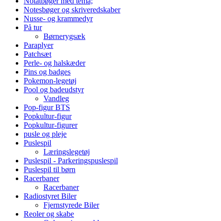
Notatbøger med tema;
Notesbøger og skriveredskaber
Nusse- og krammedyr
På tur
Børnerygsæk
Paraplyer
Patchsæt
Perle- og halskæder
Pins og badges
Pokemon-legetøj
Pool og badeudstyr
Vandleg
Pop-figur BTS
Popkultur-figur
Popkultur-figurer
pusle og pleje
Puslespil
Læringslegetøj
Puslespil - Parkeringspuslespil
Puslespil til børn
Racerbaner
Racerbaner
Radiostyret Biler
Fjernstyrede Biler
Reoler og skabe