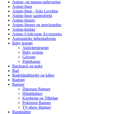
Anime- og manga-opbevaring
Anime-figur
Anime-figur - Solo Leveling
Anime-figur samleobjekt
Anime-figurer
Anime-figurer og merchandise
Anime-klokke
Anime-Urelevante Accessories
Automatiske løfteplatforme
Baby legetøj
Aktivitetslegetøj
Baby swings
Gåvogn
Puttekasser
Backpack og taske
Bad
Badehåndklæder og kåber
Badetøj
Bamser
Dinosaur Bamser
Hånddukker
Kæpheste og Tilbehør
Pokemon Bamser
TV-show Bamser
Bandmåtter