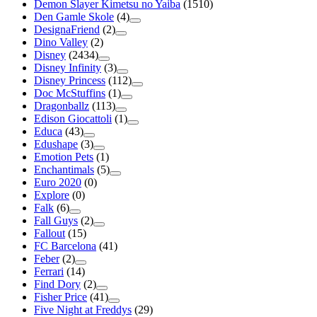
Demon Slayer Kimetsu no Yaiba
(1510)
Den Gamle Skole
(4)
DesignaFriend
(2)
Dino Valley
(2)
Disney
(2434)
Disney Infinity
(3)
Disney Princess
(112)
Doc McStuffins
(1)
Dragonballz
(113)
Edison Giocattoli
(1)
Educa
(43)
Edushape
(3)
Emotion Pets
(1)
Enchantimals
(5)
Euro 2020
(0)
Explore
(0)
Falk
(6)
Fall Guys
(2)
Fallout
(15)
FC Barcelona
(41)
Feber
(2)
Ferrari
(14)
Find Dory
(2)
Fisher Price
(41)
Five Night at Freddys
(29)