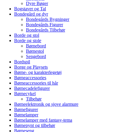
Dyre Bøger
Bogstaver og Tal
Bondegård og dyr
Bondegårds Bygninger
Bondegårds Figurer
Bondegårds Tilbehør
Borde og stol
Borde og stole
Børnebord
Børnestol
Sengebord
Bordspil
Borge og Playsets
Børne- og karakterlegetøj
Børneaccessories
Børneaccessories til hår
Børnecadelefigurer
Børnecykel
Tilbehør
Børneelektronik og sjove alarmure
Børnefigurer
Børnelamper
Børnelamper med fantasy-tema
Børnepynt og tilbehør
Børneseng