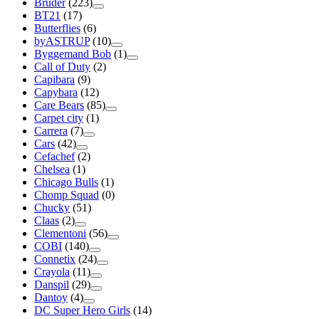
Bruder
(223)
BT21
(17)
Butterflies
(6)
byASTRUP
(10)
Byggemand Bob
(1)
Call of Duty
(2)
Capibara
(9)
Capybara
(12)
Care Bears
(85)
Carpet city
(1)
Carrera
(7)
Cars
(42)
Cefachef
(2)
Chelsea
(1)
Chicago Bulls
(1)
Chomp Squad
(0)
Chucky
(51)
Claas
(2)
Clementoni
(56)
COBI
(140)
Connetix
(24)
Crayola
(11)
Danspil
(29)
Dantoy
(4)
DC Super Hero Girls
(14)