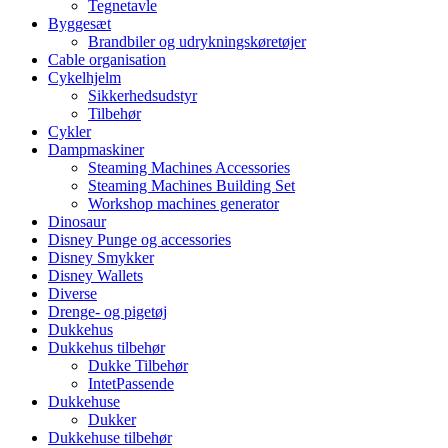
Tegnetavle
Byggesæt
Brandbiler og udrykningskøretøjer
Cable organisation
Cykelhjelm
Sikkerhedsudstyr
Tilbehør
Cykler
Dampmaskiner
Steaming Machines Accessories
Steaming Machines Building Set
Workshop machines generator
Dinosaur
Disney Punge og accessories
Disney Smykker
Disney Wallets
Diverse
Drenge- og pigetøj
Dukkehus
Dukkehus tilbehør
Dukke Tilbehør
IntetPassende
Dukkehuse
Dukker
Dukkehuse tilbehør