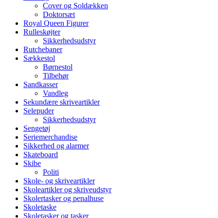
Cover og Soldækken
Doktorsæt
Royal Queen Figurer
Rulleskøjter
Sikkerhedsudstyr
Rutchebaner
Sækkestol
Børnestol
Tilbehør
Sandkasser
Vandleg
Sekundære skriveartikler
Selepuder
Sikkerhedsudstyr
Sengetøj
Seriemerchandise
Sikkerhed og alarmer
Skateboard
Skibe
Politi
Skole- og skriveartikler
Skoleartikler og skriveudstyr
Skolertasker og penalhuse
Skoletaske
Skoletasker og tasker