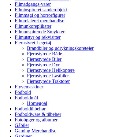
Filmadgangs-varer
Filminspireret samlerobjekt
Filmmagi og horrorfigurer
Filmrelateret merchandise
Filmunkoreplikater
Filmunspirerede Smykker
Filmutstyr og rekvisitter
Fjernstyret Legetøj
Brandbiler og udrykningskøretøjer
Fjernstyrede Både
Fjernstyrede Biler
Fjernstyrede Dyr
Fjernstyrede Helikoptere
Fjernstyrede Lastbiler
Fjernstyrede Traktorer
Flyvemaskiner
Fodbold
Fodboldmål
Homegoal
Fodboldtilbehør
Fodboldware & tilbehør
Fotobøger og albumer
Gåbiler
Gaming Merchandise
Gardiner