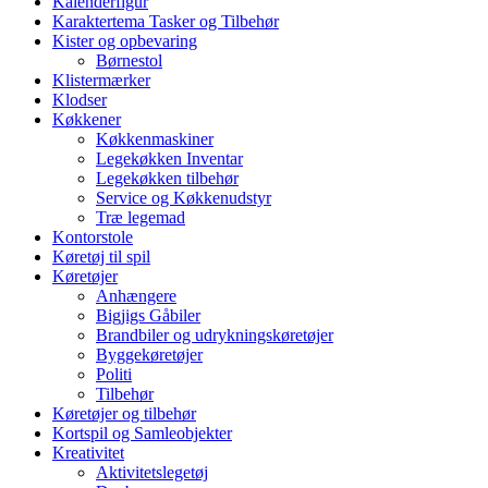
Kalenderfigur
Karaktertema Tasker og Tilbehør
Kister og opbevaring
Børnestol
Klistermærker
Klodser
Køkkener
Køkkenmaskiner
Legekøkken Inventar
Legekøkken tilbehør
Service og Køkkenudstyr
Træ legemad
Kontorstole
Køretøj til spil
Køretøjer
Anhængere
Bigjigs Gåbiler
Brandbiler og udrykningskøretøjer
Byggekøretøjer
Politi
Tilbehør
Køretøjer og tilbehør
Kortspil og Samleobjekter
Kreativitet
Aktivitetslegetøj