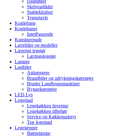
Dagbøger
Skriveartikler
Stableklodser
Tegnetavle
Kuglebane
Kuglebaner
IntetPassende
Kunstnerpude
Lærebiler og modeller
Lærerigt legetøj
Læringslegetøj
Lamper
Lastbiler
Anhængere
Brandbiler og udrykningskøretøjer
Bruder Landbrugsmaskiner
Byggekøretøjer
LED Lys
Legemad
Legekøkken Inventar
Legekøkken tilbehør
Service og Køkkenudstyr
Træ legemad
Legetæpper
Børnetæppe