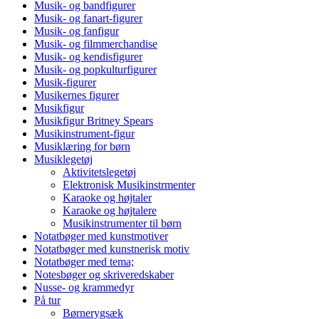
Musik- og bandfigurer
Musik- og fanart-figurer
Musik- og fanfigur
Musik- og filmmerchandise
Musik- og kendisfigurer
Musik- og popkulturfigurer
Musik-figurer
Musikernes figurer
Musikfigur
Musikfigur Britney Spears
Musikinstrument-figur
Musiklæring for børn
Musiklegetøj
Aktivitetslegetøj
Elektronisk Musikinstrmenter
Karaoke og højtaler
Karaoke og højtalere
Musikinstrumenter til børn
Notatbøger med kunstmotiver
Notatbøger med kunstnerisk motiv
Notatbøger med tema;
Notesbøger og skriveredskaber
Nusse- og krammedyr
På tur
Børnerygsæk