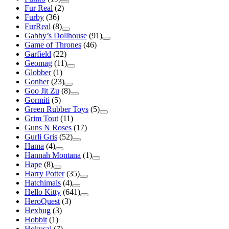
Fur Real
(2)
Furby
(36)
FurReal
(8)
Gabby’s Dollhouse
(91)
Game of Thrones
(46)
Garfield
(22)
Geomag
(11)
Globber
(1)
Gonher
(23)
Goo Jit Zu
(8)
Gormiti
(5)
Green Rubber Toys
(5)
Grim Tout
(11)
Guns N Roses
(17)
Gurli Gris
(52)
Hama
(4)
Hannah Montana
(1)
Hape
(8)
Harry Potter
(35)
Hatchimals
(4)
Hello Kitty
(641)
HeroQuest
(3)
Hexbug
(3)
Hobbit
(1)
Hokusai
(7)