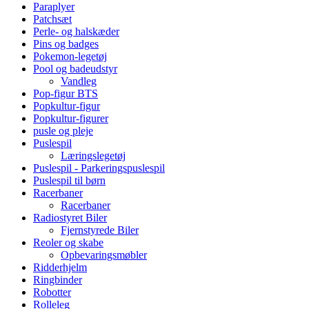
Paraplyer
Patchsæt
Perle- og halskæder
Pins og badges
Pokemon-legetøj
Pool og badeudstyr
Vandleg
Pop-figur BTS
Popkultur-figur
Popkultur-figurer
pusle og pleje
Puslespil
Læringslegetøj
Puslespil - Parkeringspuslespil
Puslespil til børn
Racerbaner
Racerbaner
Radiostyret Biler
Fjernstyrede Biler
Reoler og skabe
Opbevaringsmøbler
Ridderhjelm
Ringbinder
Robotter
Rolleleg