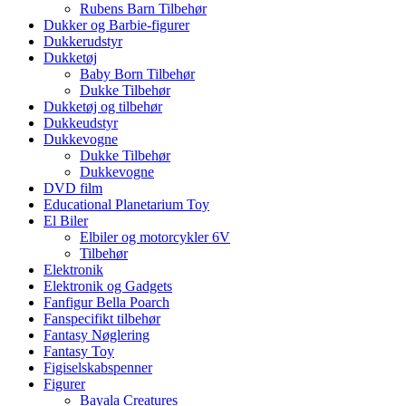
Rubens Barn Tilbehør
Dukker og Barbie-figurer
Dukkerudstyr
Dukketøj
Baby Born Tilbehør
Dukke Tilbehør
Dukketøj og tilbehør
Dukkeudstyr
Dukkevogne
Dukke Tilbehør
Dukkevogne
DVD film
Educational Planetarium Toy
El Biler
Elbiler og motorcykler 6V
Tilbehør
Elektronik
Elektronik og Gadgets
Fanfigur Bella Poarch
Fanspecifikt tilbehør
Fantasy Nøglering
Fantasy Toy
Figiselskabspenner
Figurer
Bayala Creatures