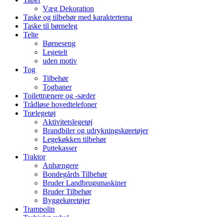
Væg Dekoration
Taske og tilbehør med karaktertema
Taske til børneleg
Telte
Børneseng
Legetelt
uden motiv
Tog
Tilbehør
Togbaner
Toilettrænere og -sæder
Trådløse hovedtelefoner
Trælegetøj
Aktivitetslegetøj
Brandbiler og udrykningskøretøjer
Legekøkken tilbehør
Puttekasser
Traktor
Anhængere
Bondegårds Tilbehør
Bruder Landbrugsmaskiner
Bruder Tilbehør
Byggekøretøjer
Trampolin