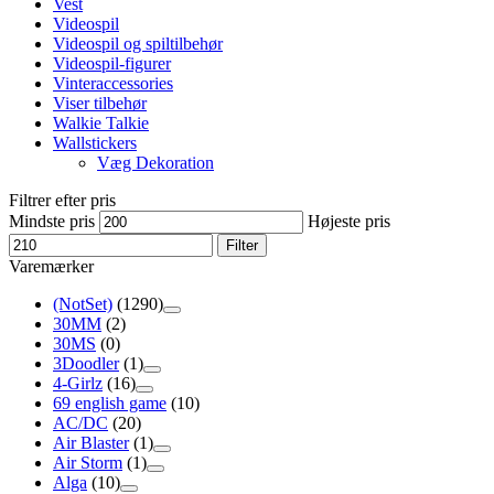
Vest
Videospil
Videospil og spiltilbehør
Videospil-figurer
Vinteraccessories
Viser tilbehør
Walkie Talkie
Wallstickers
Væg Dekoration
Filtrer efter pris
Mindste pris
Højeste pris
Filter
Varemærker
(NotSet)
(1290)
30MM
(2)
30MS
(0)
3Doodler
(1)
4-Girlz
(16)
69 english game
(10)
AC/DC
(20)
Air Blaster
(1)
Air Storm
(1)
Alga
(10)