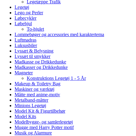
Legetæppe Trafik
Legetøj
Lego og Perler
Løbecykler
Løbehjul
To-hjulet
Lommebøger og accessories med karaktertema
Luftmadras
Luksusbiler
Lyssæt & Belysning
Lyssæt til smykker
Madkasse og Drikkedunke
Madkasser og Drikkedunke
Magneter
Konstruktions Legetøj 1 - 5 År
Makeup & Toiletry Bag
Maskiner og værktøj
Måtte med anime-motiv
Metalband-måtter
Minions Legetøj
Model Kit & Figurtilbehør
Model Kits
Modelbygge- og samlerlegetøj
Mugge med Harry Potter motif
Musik og Alarmure