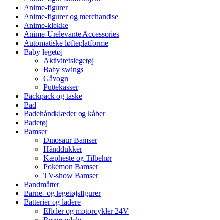
Anime-figurer
Anime-figurer og merchandise
Anime-klokke
Anime-Urelevante Accessories
Automatiske løfteplatforme
Baby legetøj
Aktivitetslegetøj
Baby swings
Gåvogn
Puttekasser
Backpack og taske
Bad
Badehåndklæder og kåber
Badetøj
Bamser
Dinosaur Bamser
Hånddukker
Kæpheste og Tilbehør
Pokemon Bamser
TV-show Bamser
Bandmåtter
Barne- og legetøjsfigurer
Batterier og ladere
Elbiler og motorcykler 24V
Reservedele