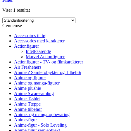
Filter
Viser 1 resultat
Gennemse
Accessoires til tøj
Accessories med karakterer
Actionfigurer
IntetPassende
Marvel Actionfigurer
Actionfigurer - TV- og filmkarakterer
Air Fresheners
Anime ? Samlerobjekter og Tilbehør
Anime og figurer
Anime og manga-figurer
Anime plushie
Anime Swaresamling
Anime T-shirt
Anime Tæppe
Anime tilbehør
Anime- og manga-opbevaring
Anime-figur
Anime-figur - Solo Leveling
Anime-figur samleobjekt