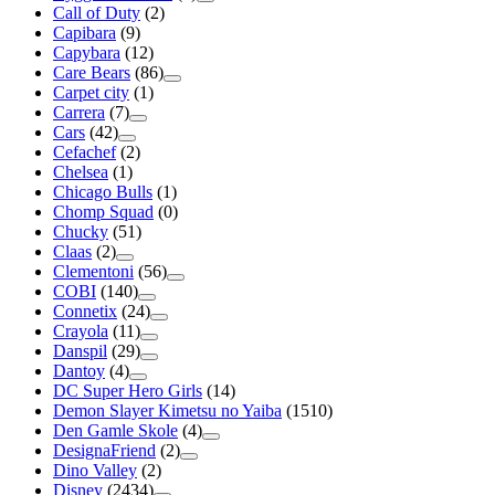
Call of Duty
(2)
Capibara
(9)
Capybara
(12)
Care Bears
(86)
Carpet city
(1)
Carrera
(7)
Cars
(42)
Cefachef
(2)
Chelsea
(1)
Chicago Bulls
(1)
Chomp Squad
(0)
Chucky
(51)
Claas
(2)
Clementoni
(56)
COBI
(140)
Connetix
(24)
Crayola
(11)
Danspil
(29)
Dantoy
(4)
DC Super Hero Girls
(14)
Demon Slayer Kimetsu no Yaiba
(1510)
Den Gamle Skole
(4)
DesignaFriend
(2)
Dino Valley
(2)
Disney
(2434)