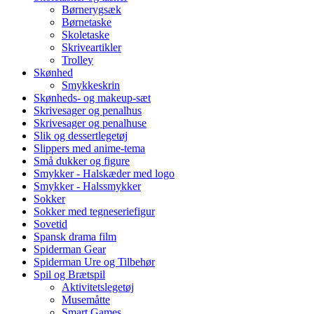
Børnerygsæk
Børnetaske
Skoletaske
Skriveartikler
Trolley
Skønhed
Smykkeskrin
Skønheds- og makeup-sæt
Skrivesager og penalhus
Skrivesager og penalhuse
Slik og dessertlegetøj
Slippers med anime-tema
Små dukker og figure
Smykker - Halskæder med logo
Smykker - Halssmykker
Sokker
Sokker med tegneseriefigur
Sovetid
Spansk drama film
Spiderman Gear
Spiderman Ure og Tilbehør
Spil og Brætspil
Aktivitetslegetøj
Musemåtte
Smart Games