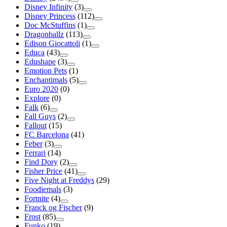
Disney Infinity
(3)
Disney Princess
(112)
Doc McStuffins
(1)
Dragonballz
(113)
Edison Giocattoli
(1)
Educa
(43)
Edushape
(3)
Emotion Pets
(1)
Enchantimals
(5)
Euro 2020
(0)
Explore
(0)
Falk
(6)
Fall Guys
(2)
Fallout
(15)
FC Barcelona
(41)
Feber
(3)
Ferrari
(14)
Find Dory
(2)
Fisher Price
(41)
Five Night at Freddys
(29)
Foodiemals
(3)
Fortnite
(4)
Franck og Fischer
(9)
Frost
(85)
Funko
(19)