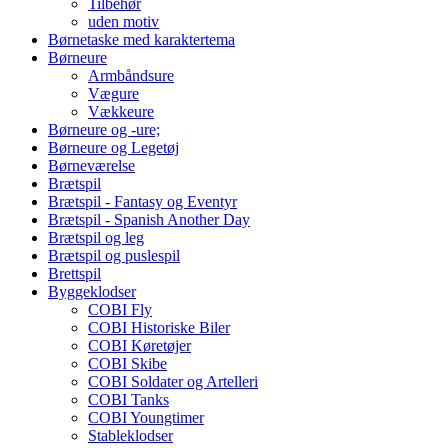
Tilbehør
uden motiv
Børnetaske med karaktertema
Børneure
Armbåndsure
Vægure
Vækkeure
Børneure og -ure;
Børneure og Legetøj
Børneværelse
Brætspil
Brætspil - Fantasy og Eventyr
Brætspil - Spanish Another Day
Brætspil og leg
Brætspil og puslespil
Brettspil
Byggeklodser
COBI Fly
COBI Historiske Biler
COBI Køretøjer
COBI Skibe
COBI Soldater og Artelleri
COBI Tanks
COBI Youngtimer
Stableklodser