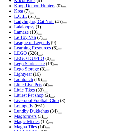
Kocot Kids
(4)
Kpop Demon Hunters
(0)
Krea
(7)
L.O.L.
(51)
Ladybug og Cat Noir
(45)
Lalaloopsy
(1)
Lamaze
(10)
Le Toy Van
(7)
League of Legends
(9)
Learning Resources
(6)
LEGO
(526)
LEGO DUPLO
(0)
Lego Skoletaske
(19)
Lego Storage
(8)
Lightyear
(16)
Liontouch
(19)
Little Live Pets
(4)
Little Tikes
(33)
Littlest Pet shop
(2)
Liverpool Football Club
(8)
Loungefly
(661)
Lundby Dukkehus
(34)
Magformers
(3)
Magic Mixies
(15)
Magna Tiles
(14)