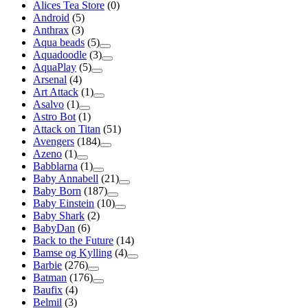
Alices Tea Store
(0)
Android
(5)
Anthrax
(3)
Aqua beads
(5)
Aquadoodle
(3)
AquaPlay
(5)
Arsenal
(4)
Art Attack
(1)
Asalvo
(1)
Astro Bot
(1)
Attack on Titan
(51)
Avengers
(184)
Azeno
(1)
Babblarna
(1)
Baby Annabell
(21)
Baby Born
(187)
Baby Einstein
(10)
Baby Shark
(2)
BabyDan
(6)
Back to the Future
(14)
Bamse og Kylling
(4)
Barbie
(276)
Batman
(176)
Baufix
(4)
Belmil
(3)