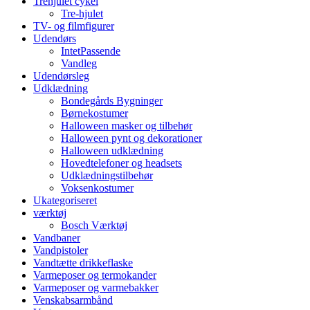
Trehjulet cykel
Tre-hjulet
TV- og filmfigurer
Udendørs
IntetPassende
Vandleg
Udendørsleg
Udklædning
Bondegårds Bygninger
Børnekostumer
Halloween masker og tilbehør
Halloween pynt og dekorationer
Halloween udklædning
Hovedtelefoner og headsets
Udklædningstilbehør
Voksenkostumer
Ukategoriseret
værktøj
Bosch Værktøj
Vandbaner
Vandpistoler
Vandtætte drikkeflaske
Varmeposer og termokander
Varmeposer og varmebakker
Venskabsarmbånd