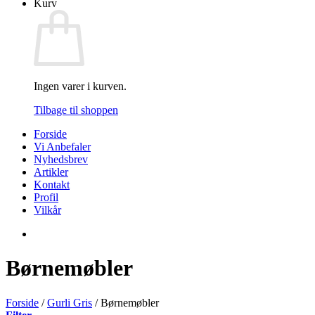
Kurv
Ingen varer i kurven.
Tilbage til shoppen
Forside
Vi Anbefaler
Nyhedsbrev
Artikler
Kontakt
Profil
Vilkår
Børnemøbler
Forside
/
Gurli Gris
/
Børnemøbler