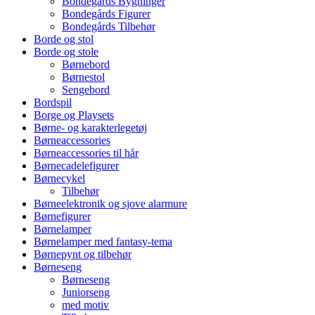
Bondegårds Bygninger
Bondegårds Figurer
Bondegårds Tilbehør
Borde og stol
Borde og stole
Børnebord
Børnestol
Sengebord
Bordspil
Borge og Playsets
Børne- og karakterlegetøj
Børneaccessories
Børneaccessories til hår
Børnecadelefigurer
Børnecykel
Tilbehør
Børneelektronik og sjove alarmure
Børnefigurer
Børnelamper
Børnelamper med fantasy-tema
Børnepynt og tilbehør
Børneseng
Børneseng
Juniorseng
med motiv