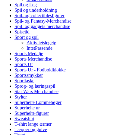
Spil og Leg
Spil og underholdning
Spil- og collectiblesfigurer
Spil- og Fantasy-Merchandise
Spil- og gadgets merchandise
Spisetid
Sport og spil
Aktivitetslegetøj
IntetPassende
Sports Medalje
Sports Merchandise
Sports Ur
Sports Ur - Fodboldklokke
Sportssmykker
Sporttaske
Sprog- og læringsspil
Star Wars Merchandise
Stylter
Superhelte Lommebøger
Superhelte ur
Superhelte-figurer
Sweatshirt
T-shirt lange ærmer
Tæpper og gulve
Tapet