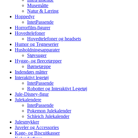
Musemåtte
Natur & Læring
Hoppedyr
IntetPassende
Horrorfilm-figurer
Hovedtelefoner
Hovedtelefoner og headsets
Humor og Tegneserier
Husholdningsapparater
Støvsuger
Hygge- og fleecetæpper
Børnetæppe
Indendørs måtter
Interaktivt legetøj
IntetPassende
Robotter og Interaktivt Legetøj
Jule-Disney-figur
Julekalendere
IntetPassende
Pokemon Julekalender
Schleich Julekalender
Julesmykker
Juveler og Accessories
Kage- og Biscuitkasser