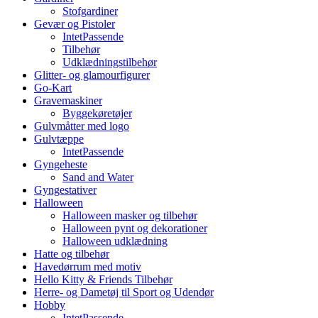
Stofgardiner
Gevær og Pistoler
IntetPassende
Tilbehør
Udklædningstilbehør
Glitter- og glamourfigurer
Go-Kart
Gravemaskiner
Byggekøretøjer
Gulvmåtter med logo
Gulvtæppe
IntetPassende
Gyngeheste
Sand and Water
Gyngestativer
Halloween
Halloween masker og tilbehør
Halloween pynt og dekorationer
Halloween udklædning
Hatte og tilbehør
Havedørrum med motiv
Hello Kitty & Friends Tilbehør
Herre- og Dametøj til Sport og Udendør
Hobby
IntetPassende