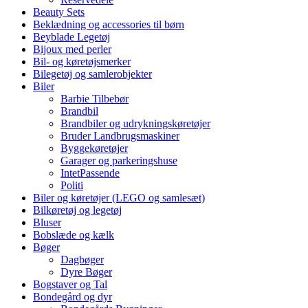
Beauty Sets
Beklædning og accessories til børn
Beyblade Legetøj
Bijoux med perler
Bil- og køretøjsmerker
Bilegetøj og samlerobjekter
Biler
Barbie Tilbebør
Brandbil
Brandbiler og udrykningskøretøjer
Bruder Landbrugsmaskiner
Byggekøretøjer
Garager og parkeringshuse
IntetPassende
Politi
Biler og køretøjer (LEGO og samlesæt)
Bilkøretøj og legetøj
Bluser
Bobslæde og kælk
Bøger
Dagbøger
Dyre Bøger
Bogstaver og Tal
Bondegård og dyr