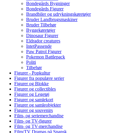
Bondegårds Bygninger
Bondegårds Figurer
Brandbiler og udrykningskøretøjer
Bruder Landbrugsmaskiner
Bruder Tilbehør
Byggekøretøjer
Dinosaur Figurer
Eldrador creatures
IntetPassende
Paw Patrol Figurer
Pokemon Battlepack
Politi
Tilbehør
Figurer - Popkultur
Figurer fra populære serier
Figurer og Blokke
Figurer og collectibles
Figurer og Legetøj
Figurer og samlekort
Figurer og samleobjekter
Figurer og souvenirs
Film- og seriemerchandise
Film- og TV-figurer
Film- og TV-merchandise
Film/TV Dramas på Spansk