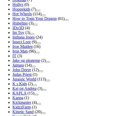
Hollys
(0)
Hoppekids
(7)
Hot Wheels
(114)
How to Train Your Dragon
(61)
Hubelino
(3)
IDo3D
(4)
Im Toy
(3)
Indiana Jones
(24)
Insect Lore
(9)
Iron Maiden
(16)
Iron Man
(96)
IT
(3)
Jake og piraterne
(2)
Jamara
(14)
John Deere
(12)
Judas Priest
(1)
Jurassic World
(113)
K s Kids
(2)
Kaj og Andrea
(3)
KAPLA
(15)
Kappa
(1)
Kickmaster
(4)
KidzzFarm
(1)
Kinetic Sand
(20)