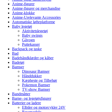
Anime-figurer
Anime-figurer og merchandise
Anime-klokke
Anime-Urelevante Accessories
Automatiske løfteplatforme
Baby legetøj
Aktivitetslegetøj
Baby swings
Gåvogn
Puttekasser
Backpack og taske
Bad
Badehåndklæder og kåber
Badetøj
Bamser
Dinosaur Bamser
Hånddukker
Kæpheste og Tilbehør
Pokemon Bamser
TV-show Bamser
Bandmåtter
Barne- og legetøjsfigurer
Batterier og ladere
Elbiler og motorcykler 24V
Reservedele