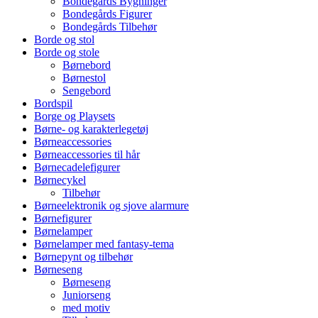
Bondegårds Bygninger
Bondegårds Figurer
Bondegårds Tilbehør
Borde og stol
Borde og stole
Børnebord
Børnestol
Sengebord
Bordspil
Borge og Playsets
Børne- og karakterlegetøj
Børneaccessories
Børneaccessories til hår
Børnecadelefigurer
Børnecykel
Tilbehør
Børneelektronik og sjove alarmure
Børnefigurer
Børnelamper
Børnelamper med fantasy-tema
Børnepynt og tilbehør
Børneseng
Børneseng
Juniorseng
med motiv