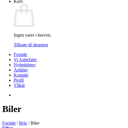
Kurv
Ingen varer i kurven.
Tilbage til shoppen
Forside
Vi Anbefaler
Nyhedsbrev
Artikler
Kontakt
Profil
Vilkår
Biler
Forside
/
Brio
/
Biler