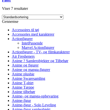
Filter
Viser 7 resultater
Gennemse
Accessoires til tøj
Accessories med karakterer
Actionfigurer
IntetPassende
Marvel Actionfigurer
Actionfigurer - TV- og filmkarakterer
Air Fresheners
Anime ? Samlerobjekter og Tilbehør
Anime og figurer
Anime og manga-figurer
Anime plushie
Anime Swaresamling
Anime T-shirt
Anime Tæppe
Anime tilbehør
Anime- og manga-opbevaring
Anime-figur
Anime-figur - Solo Leveling
Anime-figur samleobjekt