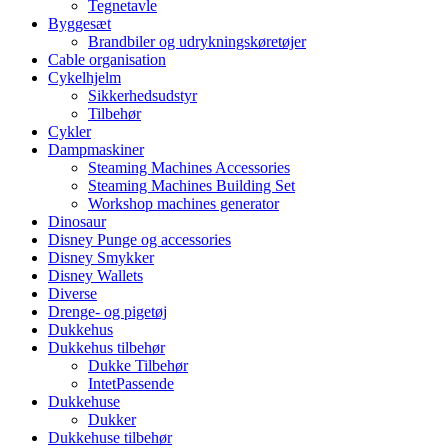
Tegnetavle
Byggesæt
Brandbiler og udrykningskøretøjer
Cable organisation
Cykelhjelm
Sikkerhedsudstyr
Tilbehør
Cykler
Dampmaskiner
Steaming Machines Accessories
Steaming Machines Building Set
Workshop machines generator
Dinosaur
Disney Punge og accessories
Disney Smykker
Disney Wallets
Diverse
Drenge- og pigetøj
Dukkehus
Dukkehus tilbehør
Dukke Tilbehør
IntetPassende
Dukkehuse
Dukker
Dukkehuse tilbehør