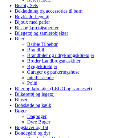
Beauty Sets
Beklædning og accessories til børn
Beyblade Legetøj
Bijoux med perler
Bil- og køretøjsmerker
Bilegetøj og samlerobjekter
Biler
Barbie Tilbebør
Brandbil
Brandbiler og udrykningskøretøjer
Bruder Landbrugsmaskiner
Byggekøretøjer
Garager og parkeringshuse
IntetPassende
Politi
Biler og køretøjer (LEGO og samlesæt)
Bilkøretøj og legetøj
Bluser
Bobslæde og kælk
Bøger
Dagbøger
Dyre Bøger
Bogstaver og Tal
Bondegård og dyr