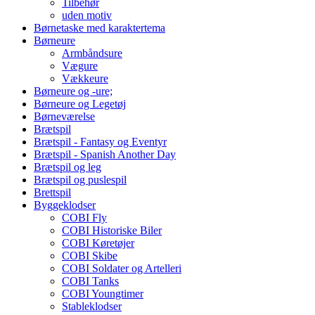
Tilbehør
uden motiv
Børnetaske med karaktertema
Børneure
Armbåndsure
Vægure
Vækkeure
Børneure og -ure;
Børneure og Legetøj
Børneværelse
Brætspil
Brætspil - Fantasy og Eventyr
Brætspil - Spanish Another Day
Brætspil og leg
Brætspil og puslespil
Brettspil
Byggeklodser
COBI Fly
COBI Historiske Biler
COBI Køretøjer
COBI Skibe
COBI Soldater og Artelleri
COBI Tanks
COBI Youngtimer
Stableklodser