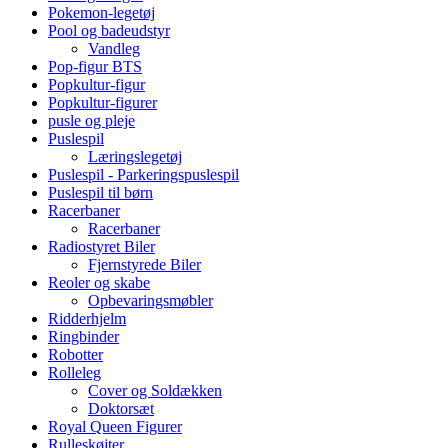
Pokemon-legetøj
Pool og badeudstyr
Vandleg
Pop-figur BTS
Popkultur-figur
Popkultur-figurer
pusle og pleje
Puslespil
Læringslegetøj
Puslespil - Parkeringspuslespil
Puslespil til børn
Racerbaner
Racerbaner
Radiostyret Biler
Fjernstyrede Biler
Reoler og skabe
Opbevaringsmøbler
Ridderhjelm
Ringbinder
Robotter
Rolleleg
Cover og Soldækken
Doktorsæt
Royal Queen Figurer
Rulleskøjter