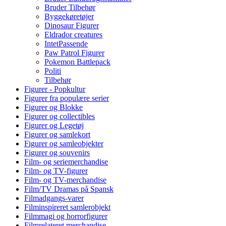
Bruder Tilbehør
Byggekøretøjer
Dinosaur Figurer
Eldrador creatures
IntetPassende
Paw Patrol Figurer
Pokemon Battlepack
Politi
Tilbehør
Figurer - Popkultur
Figurer fra populære serier
Figurer og Blokke
Figurer og collectibles
Figurer og Legetøj
Figurer og samlekort
Figurer og samleobjekter
Figurer og souvenirs
Film- og seriemerchandise
Film- og TV-figurer
Film- og TV-merchandise
Film/TV Dramas på Spansk
Filmadgangs-varer
Filminspireret samlerobjekt
Filmmagi og horrorfigurer
Filmrelateret merchandise