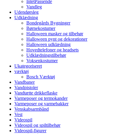
IntetPassende
Vandleg
Udendørsleg
Udklædning
Bondegårds Bygninger
Børnekostumer
Halloween masker og tilbehør
Halloween pynt og dekorationer
Halloween udklædning
Hovedtelefoner og headsets
Udklædningstilbehør
Voksenkostumer
Ukategoriseret
værktøj
Bosch Værktøj
Vandbaner
Vandpistoler
Vandtætte drikkeflaske
Varmeposer og termokander
Varmeposer og varmebakker
Venskabsarmbånd
Vest
Videospil
Videospil og spiltilbehør
Videospil-figurer