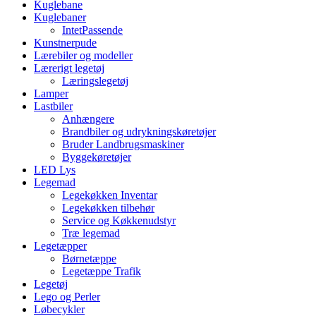
Kuglebane
Kuglebaner
IntetPassende
Kunstnerpude
Lærebiler og modeller
Lærerigt legetøj
Læringslegetøj
Lamper
Lastbiler
Anhængere
Brandbiler og udrykningskøretøjer
Bruder Landbrugsmaskiner
Byggekøretøjer
LED Lys
Legemad
Legekøkken Inventar
Legekøkken tilbehør
Service og Køkkenudstyr
Træ legemad
Legetæpper
Børnetæppe
Legetæppe Trafik
Legetøj
Lego og Perler
Løbecykler