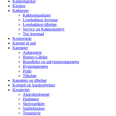
Klistermærker
Klodser
Køkkener
Køkkenmaskiner
Legekøkken Inventar
Legekøkken tilbehør
Service og Køkkenudstyr
Træ legemad
Kontorstole
Køretøj til spil
Køretøjer
Anhængere
Bigjigs Gåbiler
Brandbiler og udrykningskøretøjer
Byggekøretøjer
Politi
Tilbehør
Køretøjer og tilbehør
Kortspil og Samleobjekter
Kreativitet
Aktivitetslegetøj
Dagbøger
Skriveartikler
Stableklodser
Tegnetavle