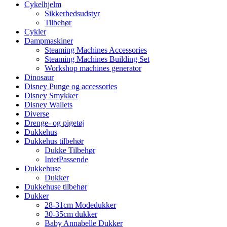
Cykelhjelm
Sikkerhedsudstyr
Tilbehør
Cykler
Dampmaskiner
Steaming Machines Accessories
Steaming Machines Building Set
Workshop machines generator
Dinosaur
Disney Punge og accessories
Disney Smykker
Disney Wallets
Diverse
Drenge- og pigetøj
Dukkehus
Dukkehus tilbehør
Dukke Tilbehør
IntetPassende
Dukkehuse
Dukker
Dukkehuse tilbehør
Dukker
28-31cm Modedukker
30-35cm dukker
Baby Annabelle Dukker