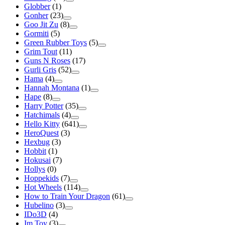
Globber
(1)
Gonher
(23)
Goo Jit Zu
(8)
Gormiti
(5)
Green Rubber Toys
(5)
Grim Tout
(11)
Guns N Roses
(17)
Gurli Gris
(52)
Hama
(4)
Hannah Montana
(1)
Hape
(8)
Harry Potter
(35)
Hatchimals
(4)
Hello Kitty
(641)
HeroQuest
(3)
Hexbug
(3)
Hobbit
(1)
Hokusai
(7)
Hollys
(0)
Hoppekids
(7)
Hot Wheels
(114)
How to Train Your Dragon
(61)
Hubelino
(3)
IDo3D
(4)
Im Toy
(3)