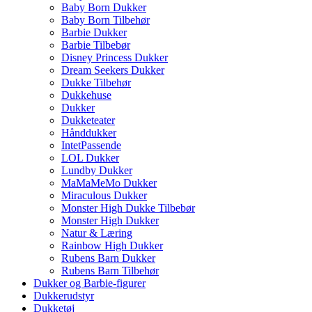
Baby Born Dukker
Baby Born Tilbehør
Barbie Dukker
Barbie Tilbebør
Disney Princess Dukker
Dream Seekers Dukker
Dukke Tilbehør
Dukkehuse
Dukker
Dukketeater
Hånddukker
IntetPassende
LOL Dukker
Lundby Dukker
MaMaMeMo Dukker
Miraculous Dukker
Monster High Dukke Tilbebør
Monster High Dukker
Natur & Læring
Rainbow High Dukker
Rubens Barn Dukker
Rubens Barn Tilbehør
Dukker og Barbie-figurer
Dukkerudstyr
Dukketøj