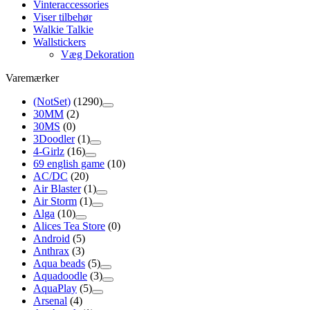
Vinteraccessories
Viser tilbehør
Walkie Talkie
Wallstickers
Væg Dekoration
Varemærker
(NotSet)
(1290)
30MM
(2)
30MS
(0)
3Doodler
(1)
4-Girlz
(16)
69 english game
(10)
AC/DC
(20)
Air Blaster
(1)
Air Storm
(1)
Alga
(10)
Alices Tea Store
(0)
Android
(5)
Anthrax
(3)
Aqua beads
(5)
Aquadoodle
(3)
AquaPlay
(5)
Arsenal
(4)