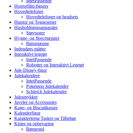
IntetPassende
Horrorfilm-figurer
Hovedtelefoner
Hovedtelefoner og headsets
Humor og Tegneserier
Husholdningsapparater
Støvsuger
Hygge- og fleecetæpper
Børnetæppe
Indendørs måtter
Interaktivt legetøj
IntetPassende
Robotter og Interaktivt Legetøj
Jule-Disney-figur
Julekalendere
IntetPassende
Pokemon Julekalender
Schleich Julekalender
Julesmykker
Juveler og Accessories
Kage- og Biscuitkasser
Kalenderfigur
Karaktertema Tasker og Tilbehør
Kister og opbevaring
Børnestol