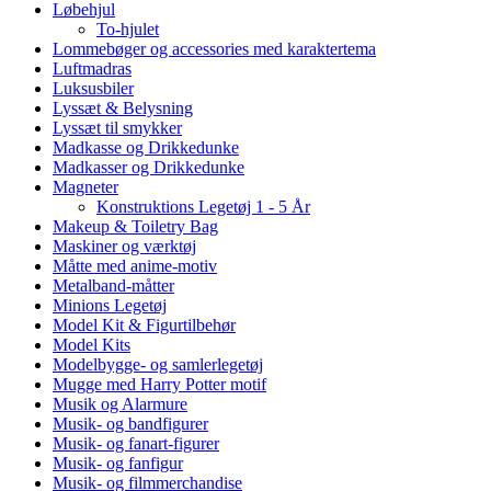
Løbehjul
To-hjulet
Lommebøger og accessories med karaktertema
Luftmadras
Luksusbiler
Lyssæt & Belysning
Lyssæt til smykker
Madkasse og Drikkedunke
Madkasser og Drikkedunke
Magneter
Konstruktions Legetøj 1 - 5 År
Makeup & Toiletry Bag
Maskiner og værktøj
Måtte med anime-motiv
Metalband-måtter
Minions Legetøj
Model Kit & Figurtilbehør
Model Kits
Modelbygge- og samlerlegetøj
Mugge med Harry Potter motif
Musik og Alarmure
Musik- og bandfigurer
Musik- og fanart-figurer
Musik- og fanfigur
Musik- og filmmerchandise