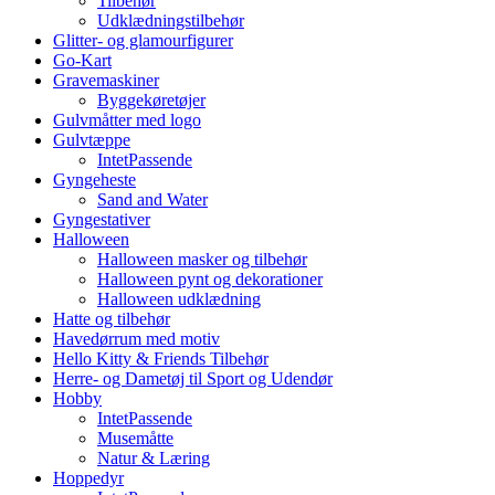
Tilbehør
Udklædningstilbehør
Glitter- og glamourfigurer
Go-Kart
Gravemaskiner
Byggekøretøjer
Gulvmåtter med logo
Gulvtæppe
IntetPassende
Gyngeheste
Sand and Water
Gyngestativer
Halloween
Halloween masker og tilbehør
Halloween pynt og dekorationer
Halloween udklædning
Hatte og tilbehør
Havedørrum med motiv
Hello Kitty & Friends Tilbehør
Herre- og Dametøj til Sport og Udendør
Hobby
IntetPassende
Musemåtte
Natur & Læring
Hoppedyr