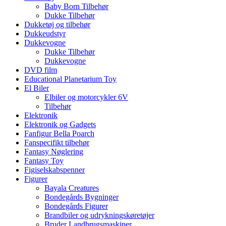
Baby Born Tilbehør
Dukke Tilbehør
Dukketøj og tilbehør
Dukkeudstyr
Dukkevogne
Dukke Tilbehør
Dukkevogne
DVD film
Educational Planetarium Toy
El Biler
Elbiler og motorcykler 6V
Tilbehør
Elektronik
Elektronik og Gadgets
Fanfigur Bella Poarch
Fanspecifikt tilbehør
Fantasy Nøglering
Fantasy Toy
Figiselskabspenner
Figurer
Bayala Creatures
Bondegårds Bygninger
Bondegårds Figurer
Brandbiler og udrykningskøretøjer
Bruder Landbrugsmaskiner