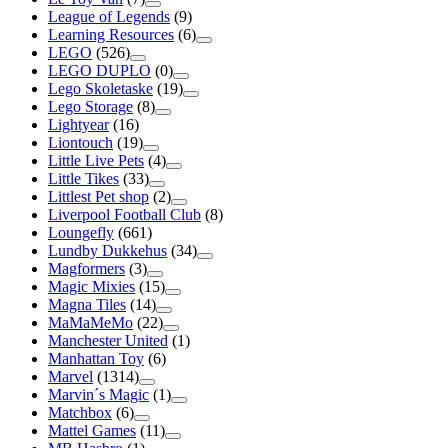
League of Legends
(9)
Learning Resources
(6)
LEGO
(526)
LEGO DUPLO
(0)
Lego Skoletaske
(19)
Lego Storage
(8)
Lightyear
(16)
Liontouch
(19)
Little Live Pets
(4)
Little Tikes
(33)
Littlest Pet shop
(2)
Liverpool Football Club
(8)
Loungefly
(661)
Lundby Dukkehus
(34)
Magformers
(3)
Magic Mixies
(15)
Magna Tiles
(14)
MaMaMeMo
(22)
Manchester United
(1)
Manhattan Toy
(6)
Marvel
(1314)
Marvin´s Magic
(1)
Matchbox
(6)
Mattel Games
(11)