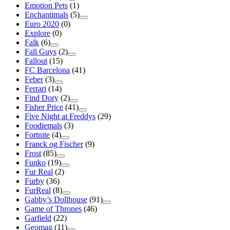
Emotion Pets
(1)
Enchantimals
(5)
Euro 2020
(0)
Explore
(0)
Falk
(6)
Fall Guys
(2)
Fallout
(15)
FC Barcelona
(41)
Feber
(3)
Ferrari
(14)
Find Dory
(2)
Fisher Price
(41)
Five Night at Freddys
(29)
Foodiemals
(3)
Fortnite
(4)
Franck og Fischer
(9)
Frost
(85)
Funko
(19)
Fur Real
(2)
Furby
(36)
FurReal
(8)
Gabby’s Dollhouse
(91)
Game of Thrones
(46)
Garfield
(22)
Geomag
(11)