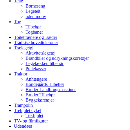
Telte
Børneseng
Legetelt
uden motiv
Tog
Tilbehør
Togbaner
Toilettrænere og -sæder
Trådløse hovedtelefoner
Trælegetøj
Aktivitetslegetøj
Brandbiler og udrykningskøretøjer
Legekøkken tilbehør
Puttekasser
Traktor
Anhængere
Bondegårds Tilbehør
Bruder Landbrugsmaskiner
Bruder Tilbehør
Byggekøretøjer
Trampolin
Trehjulet cykel
Tre-hjulet
TV- og filmfigurer
Udendørs