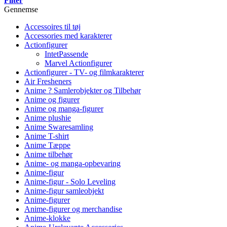
Filter
Gennemse
Accessoires til tøj
Accessories med karakterer
Actionfigurer
IntetPassende
Marvel Actionfigurer
Actionfigurer - TV- og filmkarakterer
Air Fresheners
Anime ? Samlerobjekter og Tilbehør
Anime og figurer
Anime og manga-figurer
Anime plushie
Anime Swaresamling
Anime T-shirt
Anime Tæppe
Anime tilbehør
Anime- og manga-opbevaring
Anime-figur
Anime-figur - Solo Leveling
Anime-figur samleobjekt
Anime-figurer
Anime-figurer og merchandise
Anime-klokke