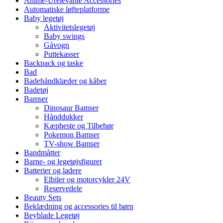
Anime-Urelevante Accessories
Automatiske løfteplatforme
Baby legetøj
Aktivitetslegetøj
Baby swings
Gåvogn
Puttekasser
Backpack og taske
Bad
Badehåndklæder og kåber
Badetøj
Bamser
Dinosaur Bamser
Hånddukker
Kæpheste og Tilbehør
Pokemon Bamser
TV-show Bamser
Bandmåtter
Barne- og legetøjsfigurer
Batterier og ladere
Elbiler og motorcykler 24V
Reservedele
Beauty Sets
Beklædning og accessories til børn
Beyblade Legetøj