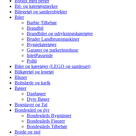
Bijoux med perler
Bil- og køretøjsmerker
Bilegetøj og samlerobjekter
Biler
Barbie Tilbebør
Brandbil
Brandbiler og udrykningskøretøjer
Bruder Landbrugsmaskiner
Byggekøretøjer
Garager og parkeringshuse
IntetPassende
Politi
Biler og køretøjer (LEGO og samlesæt)
Bilkøretøj og legetøj
Bluser
Bobslæde og kælk
Bøger
Dagbøger
Dyre Bøger
Bogstaver og Tal
Bondegård og dyr
Bondegårds Bygninger
Bondegårds Figurer
Bondegårds Tilbehør
Borde og stol