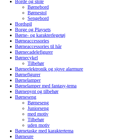
Borde og stole
Børnebord
Børnestol
Sengebord
Bordspil
Borge og Playsets
Børne- og karakterlegetøj
Børneaccessories
Børneaccessories til hår
Børnecadelefigurer
Børnecykel
Tilbehør
Børneelektronik og sjove alarmure
Børnefigurer
Børnelamper
Børnelamper med fantasy-tema
Børnepynt og tilbehør
Børneseng
Børneseng
Juniorseng
med motiv
Tilbehør
uden motiv
Børnetaske med karaktertema
Børneure