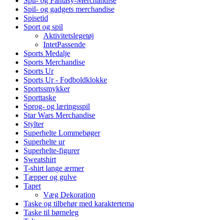
Spil- og Fantasy-Merchandise
Spil- og gadgets merchandise
Spisetid
Sport og spil
Aktivitetslegetøj
IntetPassende
Sports Medalje
Sports Merchandise
Sports Ur
Sports Ur - Fodboldklokke
Sportssmykker
Sporttaske
Sprog- og læringsspil
Star Wars Merchandise
Stylter
Superhelte Lommebøger
Superhelte ur
Superhelte-figurer
Sweatshirt
T-shirt lange ærmer
Tæpper og gulve
Tapet
Væg Dekoration
Taske og tilbehør med karaktertema
Taske til børneleg