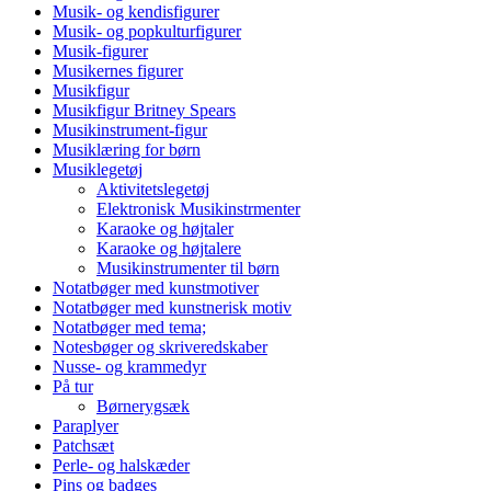
Musik- og kendisfigurer
Musik- og popkulturfigurer
Musik-figurer
Musikernes figurer
Musikfigur
Musikfigur Britney Spears
Musikinstrument-figur
Musiklæring for børn
Musiklegetøj
Aktivitetslegetøj
Elektronisk Musikinstrmenter
Karaoke og højtaler
Karaoke og højtalere
Musikinstrumenter til børn
Notatbøger med kunstmotiver
Notatbøger med kunstnerisk motiv
Notatbøger med tema;
Notesbøger og skriveredskaber
Nusse- og krammedyr
På tur
Børnerygsæk
Paraplyer
Patchsæt
Perle- og halskæder
Pins og badges