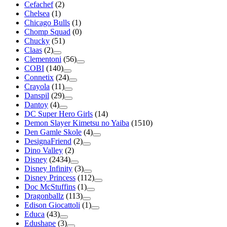
Cefachef
(2)
Chelsea
(1)
Chicago Bulls
(1)
Chomp Squad
(0)
Chucky
(51)
Claas
(2)
Clementoni
(56)
COBI
(140)
Connetix
(24)
Crayola
(11)
Danspil
(29)
Dantoy
(4)
DC Super Hero Girls
(14)
Demon Slayer Kimetsu no Yaiba
(1510)
Den Gamle Skole
(4)
DesignaFriend
(2)
Dino Valley
(2)
Disney
(2434)
Disney Infinity
(3)
Disney Princess
(112)
Doc McStuffins
(1)
Dragonballz
(113)
Edison Giocattoli
(1)
Educa
(43)
Edushape
(3)