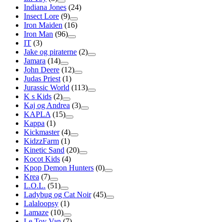
Indiana Jones
(24)
Insect Lore
(9)
Iron Maiden
(16)
Iron Man
(96)
IT
(3)
Jake og piraterne
(2)
Jamara
(14)
John Deere
(12)
Judas Priest
(1)
Jurassic World
(113)
K s Kids
(2)
Kaj og Andrea
(3)
KAPLA
(15)
Kappa
(1)
Kickmaster
(4)
KidzzFarm
(1)
Kinetic Sand
(20)
Kocot Kids
(4)
Kpop Demon Hunters
(0)
Krea
(7)
L.O.L.
(51)
Ladybug og Cat Noir
(45)
Lalaloopsy
(1)
Lamaze
(10)
Le Toy Van
(7)