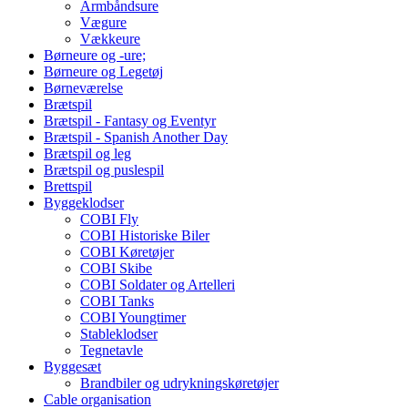
Armbåndsure
Vægure
Vækkeure
Børneure og -ure;
Børneure og Legetøj
Børneværelse
Brætspil
Brætspil - Fantasy og Eventyr
Brætspil - Spanish Another Day
Brætspil og leg
Brætspil og puslespil
Brettspil
Byggeklodser
COBI Fly
COBI Historiske Biler
COBI Køretøjer
COBI Skibe
COBI Soldater og Artelleri
COBI Tanks
COBI Youngtimer
Stableklodser
Tegnetavle
Byggesæt
Brandbiler og udrykningskøretøjer
Cable organisation