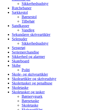
Sikkerhedsudstyr
Rutchebaner
Sækkestol
Børnestol
Tilbehør
Sandkasser
Vandleg
Sekundære skriveartikler
Selepuder
Sikkerhedsudstyr
Sengetøj
Seriemerchandise
Sikkerhed og alarmer
Skateboard
Skibe
Politi
Skole- og skriveartikler
Skoleartikler og skriveudstyr
Skolertasker og penalhuse
Skoletaske
Skoletasker og tasker
Børnerygsæk
Børnetaske
Skoletaske
Skriveartikler