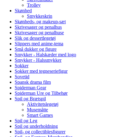
Trolley
Skønhed
Smykkeskrin
Skønheds- og makeup-sæt
Skrivesager og penalhus
Skrivesager og penalhuse
Slik og dessertlegetøj
Slippers med anime-tema
Små dukker og figure
Smykker - Halskæder med logo
Smykker - Halssmykker
Sokker
Sokker med tegneseriefigur
Sovetid
Spansk drama film
Spiderman Gear
Spiderman Ure og Tilbehør
Spil og Brætspil
Aktivitetslegetøj
Musemåtte
Smart Games
Spil og Leg
Spil og underholdning
Spil- og collectiblesfigurer