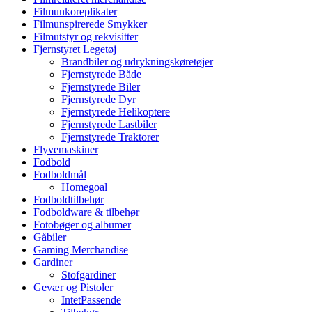
Filmunkoreplikater
Filmunspirerede Smykker
Filmutstyr og rekvisitter
Fjernstyret Legetøj
Brandbiler og udrykningskøretøjer
Fjernstyrede Både
Fjernstyrede Biler
Fjernstyrede Dyr
Fjernstyrede Helikoptere
Fjernstyrede Lastbiler
Fjernstyrede Traktorer
Flyvemaskiner
Fodbold
Fodboldmål
Homegoal
Fodboldtilbehør
Fodboldware & tilbehør
Fotobøger og albumer
Gåbiler
Gaming Merchandise
Gardiner
Stofgardiner
Gevær og Pistoler
IntetPassende