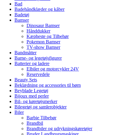
Bad
Badehåndklæder og kåber
Badetøj
Bamser
Dinosaur Bamser
Hånddukker
Kæpheste og Tilbehør
Pokemon Bamser
TV-show Bamser
Bandmåtter
Barne- og legetøjsfigurer
Batterier og ladere
Elbiler og motorcykler 24V
Reservedele
Beauty Sets
Beklædning og accessories til børn
Beyblade Legetøj
Bijoux med perler
Bil- og køretøjsmerker
Bilegetøj og samlerobjekter
Biler
Barbie Tilbebør
Brandbil
Brandbiler og udrykningskøretøjer
Bruder Landbrugsmaskiner