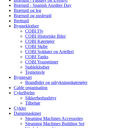
Brætspil - Fantasy og Eventyr
Brætspil - Spanish Another Day
Brætspil og leg
Brætspil og puslespil
Brettspil
Byggeklodser
COBI Fly
COBI Historiske Biler
COBI Køretøjer
COBI Skibe
COBI Soldater og Artelleri
COBI Tanks
COBI Youngtimer
Stableklodser
Tegnetavle
Byggesæt
Brandbiler og udrykningskøretøjer
Cable organisation
Cykelhjelm
Sikkerhedsudstyr
Tilbehør
Cykler
Dampmaskiner
Steaming Machines Accessories
Steaming Machines Building Set