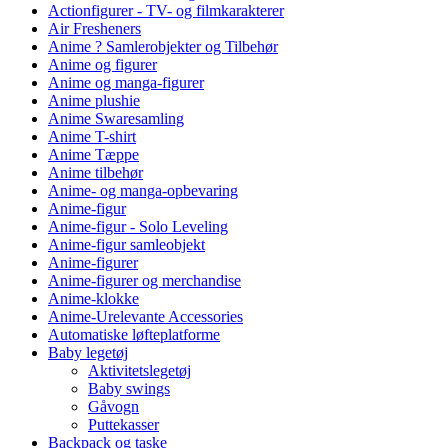
Actionfigurer - TV- og filmkarakterer
Air Fresheners
Anime ? Samlerobjekter og Tilbehør
Anime og figurer
Anime og manga-figurer
Anime plushie
Anime Swaresamling
Anime T-shirt
Anime Tæppe
Anime tilbehør
Anime- og manga-opbevaring
Anime-figur
Anime-figur - Solo Leveling
Anime-figur samleobjekt
Anime-figurer
Anime-figurer og merchandise
Anime-klokke
Anime-Urelevante Accessories
Automatiske løfteplatforme
Baby legetøj
Aktivitetslegetøj
Baby swings
Gåvogn
Puttekasser
Backpack og taske