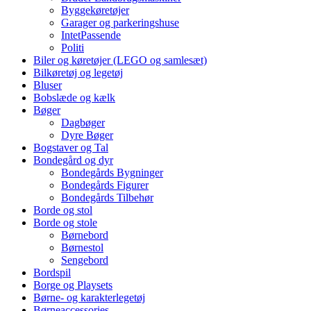
Byggekøretøjer
Garager og parkeringshuse
IntetPassende
Politi
Biler og køretøjer (LEGO og samlesæt)
Bilkøretøj og legetøj
Bluser
Bobslæde og kælk
Bøger
Dagbøger
Dyre Bøger
Bogstaver og Tal
Bondegård og dyr
Bondegårds Bygninger
Bondegårds Figurer
Bondegårds Tilbehør
Borde og stol
Borde og stole
Børnebord
Børnestol
Sengebord
Bordspil
Borge og Playsets
Børne- og karakterlegetøj
Børneaccessories