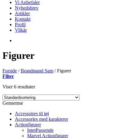
Vi Anbefaler
Nyhedsbrev
Artikler
Kontakt
Profil
Vilkår
Figurer
Forside
/
Brandmand Sam
/
Figurer
Filter
Viser 6 resultater
Gennemse
Accessoires til tøj
Accessories med karakterer
Actionfigurer
IntetPassende
Marvel Actionfigurer