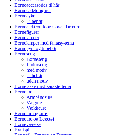
Børneaccessories til hår
Børnecadelefigurer
Børnecykel
Tilbehør
Børneelektronik og sjove alarmure
Børnefigurer
Børnelamper
Børnelamper med fantasy-tema
Børnepynt og tilbehør
Børneseng
Børneseng
Juniorseng
med motiv
Tilbehør
uden motiv
Børnetaske med karaktertema
Børneure
Armbåndsure
Vægure
Vækkeure
Børneure og -ure;
Børneure og Legetøj
Børneværelse
Brætspil