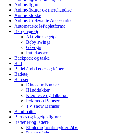
Anime-figurer
Anime-figurer og merchandise
Anime-klokke
Anime-Urelevante Accessories
Automatiske løfteplatforme
Baby legetøj
Aktivitetslegetøj
Baby swings
Gåvogn
Puttekasser
Backpack og taske
Bad
Badehåndklæder og kåber
Badetøj
Bamser
Dinosaur Bamser
Hånddukker
Kæpheste og Tilbehør
Pokemon Bamser
TV-show Bamser
Bandmåtter
Barne- og legetøjsfigurer
Batterier og ladere
Elbiler og motorcykler 24V
Reservedele