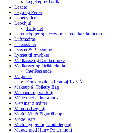
Legetæppe Trafik
Legetøj
Lego og Perler
Løbecykler
Løbehjul
To-hjulet
Lommebøger og accessories med karaktertema
Luftmadras
Luksusbiler
Lyssæt & Belysning
Lyssæt til smykker
Madkasse og Drikkedunke
Madkasser og Drikkedunke
IntetPassende
Magneter
Konstruktions Legetøj 1 - 5 År
Makeup & Toiletry Bag
Maskiner og værktøj
Måtte med anime-motiv
Metalband-måtter
Minions Legetøj
Model Kit & Figurtilbehør
Model Kits
Modelbygge- og samlerlegetøj
Mugge med Harry Potter motif