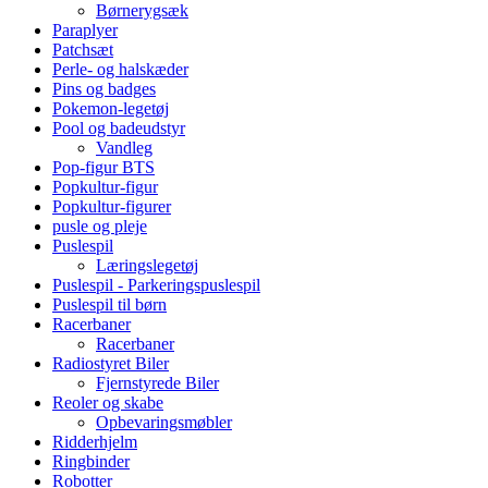
Børnerygsæk
Paraplyer
Patchsæt
Perle- og halskæder
Pins og badges
Pokemon-legetøj
Pool og badeudstyr
Vandleg
Pop-figur BTS
Popkultur-figur
Popkultur-figurer
pusle og pleje
Puslespil
Læringslegetøj
Puslespil - Parkeringspuslespil
Puslespil til børn
Racerbaner
Racerbaner
Radiostyret Biler
Fjernstyrede Biler
Reoler og skabe
Opbevaringsmøbler
Ridderhjelm
Ringbinder
Robotter