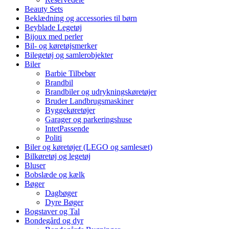
Beauty Sets
Beklædning og accessories til børn
Beyblade Legetøj
Bijoux med perler
Bil- og køretøjsmerker
Bilegetøj og samlerobjekter
Biler
Barbie Tilbebør
Brandbil
Brandbiler og udrykningskøretøjer
Bruder Landbrugsmaskiner
Byggekøretøjer
Garager og parkeringshuse
IntetPassende
Politi
Biler og køretøjer (LEGO og samlesæt)
Bilkøretøj og legetøj
Bluser
Bobslæde og kælk
Bøger
Dagbøger
Dyre Bøger
Bogstaver og Tal
Bondegård og dyr