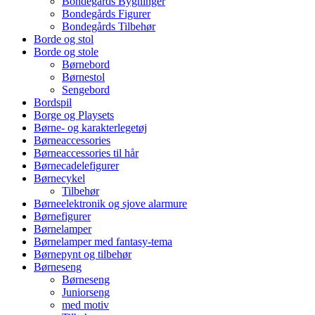
Bondegårds Bygninger
Bondegårds Figurer
Bondegårds Tilbehør
Borde og stol
Borde og stole
Børnebord
Børnestol
Sengebord
Bordspil
Borge og Playsets
Børne- og karakterlegetøj
Børneaccessories
Børneaccessories til hår
Børnecadelefigurer
Børnecykel
Tilbehør
Børneelektronik og sjove alarmure
Børnefigurer
Børnelamper
Børnelamper med fantasy-tema
Børnepynt og tilbehør
Børneseng
Børneseng
Juniorseng
med motiv