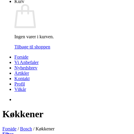
Kurv
Ingen varer i kurven.
Tilbage til shoppen
Forside
Vi Anbefaler
Nyhedsbrev
Artikler
Kontakt
Profil
Vilkår
Køkkener
Forside
/
Bosch
/
Køkkener