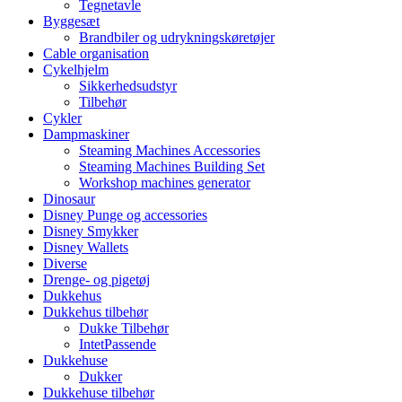
Tegnetavle
Byggesæt
Brandbiler og udrykningskøretøjer
Cable organisation
Cykelhjelm
Sikkerhedsudstyr
Tilbehør
Cykler
Dampmaskiner
Steaming Machines Accessories
Steaming Machines Building Set
Workshop machines generator
Dinosaur
Disney Punge og accessories
Disney Smykker
Disney Wallets
Diverse
Drenge- og pigetøj
Dukkehus
Dukkehus tilbehør
Dukke Tilbehør
IntetPassende
Dukkehuse
Dukker
Dukkehuse tilbehør