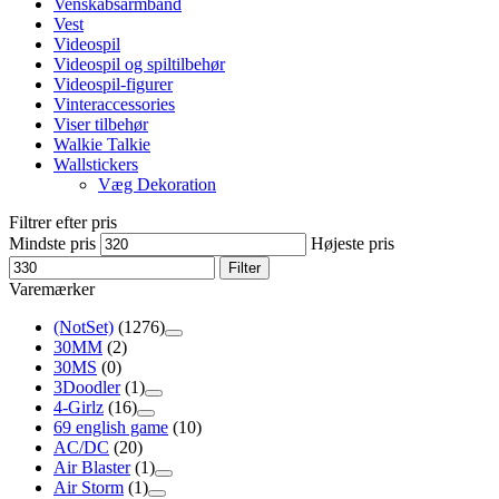
Venskabsarmbånd
Vest
Videospil
Videospil og spiltilbehør
Videospil-figurer
Vinteraccessories
Viser tilbehør
Walkie Talkie
Wallstickers
Væg Dekoration
Filtrer efter pris
Mindste pris
Højeste pris
Filter
Varemærker
(NotSet)
(1276)
30MM
(2)
30MS
(0)
3Doodler
(1)
4-Girlz
(16)
69 english game
(10)
AC/DC
(20)
Air Blaster
(1)
Air Storm
(1)