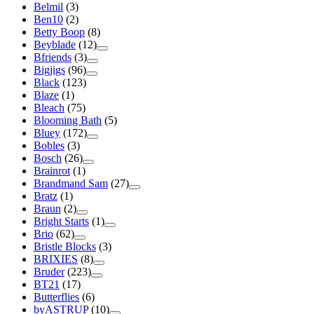
Belmil
(3)
Ben10
(2)
Betty Boop
(8)
Beyblade
(12)
Bfriends
(3)
Bigjigs
(96)
Black
(123)
Blaze
(1)
Bleach
(75)
Blooming Bath
(5)
Bluey
(172)
Bobles
(3)
Bosch
(26)
Brainrot
(1)
Brandmand Sam
(27)
Bratz
(1)
Braun
(2)
Bright Starts
(1)
Brio
(62)
Bristle Blocks
(3)
BRIXIES
(8)
Bruder
(223)
BT21
(17)
Butterflies
(6)
byASTRUP
(10)