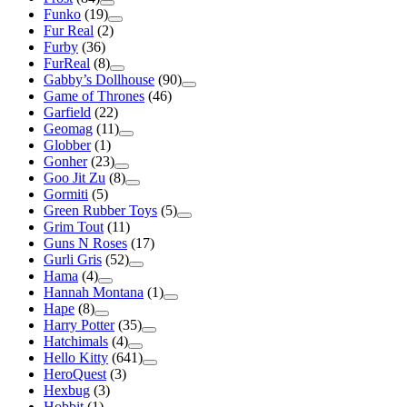
Funko
(19)
Fur Real
(2)
Furby
(36)
FurReal
(8)
Gabby’s Dollhouse
(90)
Game of Thrones
(46)
Garfield
(22)
Geomag
(11)
Globber
(1)
Gonher
(23)
Goo Jit Zu
(8)
Gormiti
(5)
Green Rubber Toys
(5)
Grim Tout
(11)
Guns N Roses
(17)
Gurli Gris
(52)
Hama
(4)
Hannah Montana
(1)
Hape
(8)
Harry Potter
(35)
Hatchimals
(4)
Hello Kitty
(641)
HeroQuest
(3)
Hexbug
(3)
Hobbit
(1)