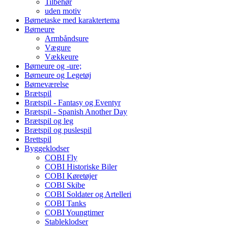
Tilbehør
uden motiv
Børnetaske med karaktertema
Børneure
Armbåndsure
Vægure
Vækkeure
Børneure og -ure;
Børneure og Legetøj
Børneværelse
Brætspil
Brætspil - Fantasy og Eventyr
Brætspil - Spanish Another Day
Brætspil og leg
Brætspil og puslespil
Brettspil
Byggeklodser
COBI Fly
COBI Historiske Biler
COBI Køretøjer
COBI Skibe
COBI Soldater og Artelleri
COBI Tanks
COBI Youngtimer
Stableklodser