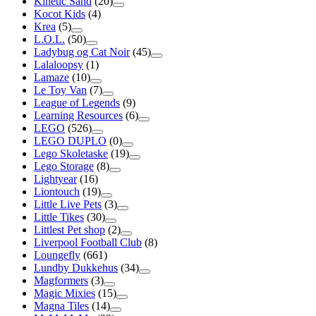
Kinetic Sand
(20)
Kocot Kids
(4)
Krea
(5)
L.O.L.
(50)
Ladybug og Cat Noir
(45)
Lalaloopsy
(1)
Lamaze
(10)
Le Toy Van
(7)
League of Legends
(9)
Learning Resources
(6)
LEGO
(526)
LEGO DUPLO
(0)
Lego Skoletaske
(19)
Lego Storage
(8)
Lightyear
(16)
Liontouch
(19)
Little Live Pets
(3)
Little Tikes
(30)
Littlest Pet shop
(2)
Liverpool Football Club
(8)
Loungefly
(661)
Lundby Dukkehus
(34)
Magformers
(3)
Magic Mixies
(15)
Magna Tiles
(14)