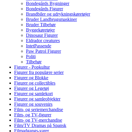
Bondegårds Bygninger
Bondegårds Figurer
Brandbiler og udrykningskøretøjer
Bruder Landbrugsmaskiner
Bruder Tilbehør
Byggekøretøjer
Dinosaur Figurer
Eldrador creatures
IntetPassende
Paw Patrol Figurer
Politi
Tilbehør
Figurer - Popkultur
Figurer fra populære serier
Figurer og Blokke
Figurer og collectibles
Figurer og Legetøj
Figurer og samlekort
Figurer og samleobjekter
Figurer og souvenirs
Film- og seriemerchandise
Film- og TV-figurer
Film- og TV-merchandise
Film/TV Dramas på Spansk
Filmadgangs-varer