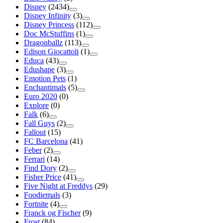
Disney
(2434)
Disney Infinity
(3)
Disney Princess
(112)
Doc McStuffins
(1)
Dragonballz
(113)
Edison Giocattoli
(1)
Educa
(43)
Edushape
(3)
Emotion Pets
(1)
Enchantimals
(5)
Euro 2020
(0)
Explore
(0)
Falk
(6)
Fall Guys
(2)
Fallout
(15)
FC Barcelona
(41)
Feber
(2)
Ferrari
(14)
Find Dory
(2)
Fisher Price
(41)
Five Night at Freddys
(29)
Foodiemals
(3)
Fortnite
(4)
Franck og Fischer
(9)
Frost
(84)