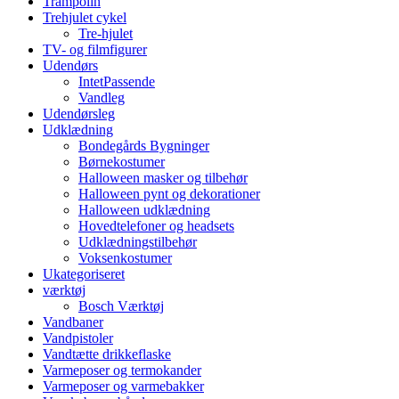
Trampolin
Trehjulet cykel
Tre-hjulet
TV- og filmfigurer
Udendørs
IntetPassende
Vandleg
Udendørsleg
Udklædning
Bondegårds Bygninger
Børnekostumer
Halloween masker og tilbehør
Halloween pynt og dekorationer
Halloween udklædning
Hovedtelefoner og headsets
Udklædningstilbehør
Voksenkostumer
Ukategoriseret
værktøj
Bosch Værktøj
Vandbaner
Vandpistoler
Vandtætte drikkeflaske
Varmeposer og termokander
Varmeposer og varmebakker