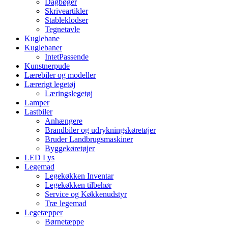
Dagbøger
Skriveartikler
Stableklodser
Tegnetavle
Kuglebane
Kuglebaner
IntetPassende
Kunstnerpude
Lærebiler og modeller
Lærerigt legetøj
Læringslegetøj
Lamper
Lastbiler
Anhængere
Brandbiler og udrykningskøretøjer
Bruder Landbrugsmaskiner
Byggekøretøjer
LED Lys
Legemad
Legekøkken Inventar
Legekøkken tilbehør
Service og Køkkenudstyr
Træ legemad
Legetæpper
Børnetæppe