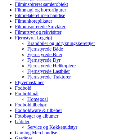
Filminspireret samlerobjekt
Filmmagi og horrorfigurer
Filmrelateret merchandise
Filmunkoreplikater
Filmunspirerede Smykker
Filmutstyr og rekvisitter
Fjernstyret Legetøj
Brandbiler og udrykningskøretøjer
Fjernstyrede Både
Fjernstyrede Biler
Fjernstyrede Dyr
Fjernstyrede Helikoptere
Fjernstyrede Lastbiler
Fjernstyrede Traktorer
Flyvemaskiner
Fodbold
Fodboldmål
Homegoal
Fodboldtilbehør
Fodboldware & tilbehør
Fotobøger og albumer
Gåbiler
Service og Køkkenudstyr
Gaming Merchandise
Gardiner