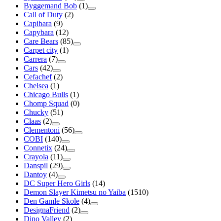
Byggemand Bob
(1)
Call of Duty
(2)
Capibara
(9)
Capybara
(12)
Care Bears
(85)
Carpet city
(1)
Carrera
(7)
Cars
(42)
Cefachef
(2)
Chelsea
(1)
Chicago Bulls
(1)
Chomp Squad
(0)
Chucky
(51)
Claas
(2)
Clementoni
(56)
COBI
(140)
Connetix
(24)
Crayola
(11)
Danspil
(29)
Dantoy
(4)
DC Super Hero Girls
(14)
Demon Slayer Kimetsu no Yaiba
(1510)
Den Gamle Skole
(4)
DesignaFriend
(2)
Dino Valley
(2)