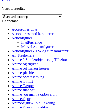
Filter
Viser 1 resultat
Gennemse
Accessoires til tøj
Accessories med karakterer
Actionfigurer
IntetPassende
Marvel Actionfigurer
Actionfigurer - TV- og filmkarakterer
Air Fresheners
Anime ? Samlerobjekter og Tilbehør
Anime og figurer
Anime og manga-figurer
Anime plushie
Anime Swaresamling
Anime T-shirt
Anime Tæppe
Anime tilbehør
Anime- og manga-opbevaring
Anime-figur
Anime-figur - Solo Leveling
Anime-figur samleobjekt