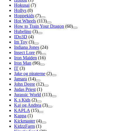
Hokusai
(7)
Hollys
(0)
Hoppekids
(7)
Hot Wheels
(113)
How to Train Your Dragon
(60)
Hubelino
(3)
IDo3D
(4)
Im Toy
(3)
Indiana Jones
(24)
Insect Lore
(9)
Iron Maiden
(16)
Iron Man
(96)
IT
(3)
Jake og piraterne
(2)
Jamara
(14)
John Deere
(12)
Judas Priest
(1)
Jurassic World
(113)
K s Kids
(2)
Kaj og Andrea
(3)
KAPLA
(15)
Kappa
(1)
Kickmaster
(4)
KidzzFarm
(1)