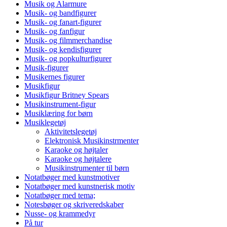
Musik og Alarmure
Musik- og bandfigurer
Musik- og fanart-figurer
Musik- og fanfigur
Musik- og filmmerchandise
Musik- og kendisfigurer
Musik- og popkulturfigurer
Musik-figurer
Musikernes figurer
Musikfigur
Musikfigur Britney Spears
Musikinstrument-figur
Musiklæring for børn
Musiklegetøj
Aktivitetslegetøj
Elektronisk Musikinstrmenter
Karaoke og højtaler
Karaoke og højtalere
Musikinstrumenter til børn
Notatbøger med kunstmotiver
Notatbøger med kunstnerisk motiv
Notatbøger med tema;
Notesbøger og skriveredskaber
Nusse- og krammedyr
På tur