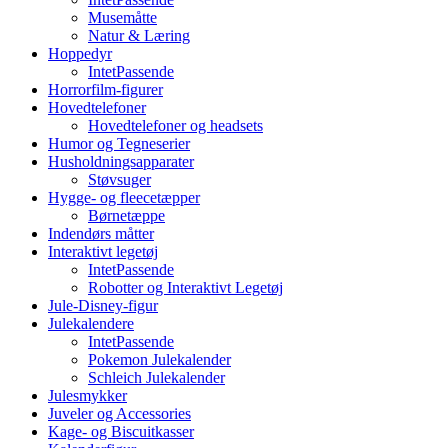
Musemåtte
Natur & Læring
Hoppedyr
IntetPassende
Horrorfilm-figurer
Hovedtelefoner
Hovedtelefoner og headsets
Humor og Tegneserier
Husholdningsapparater
Støvsuger
Hygge- og fleecetæpper
Børnetæppe
Indendørs måtter
Interaktivt legetøj
IntetPassende
Robotter og Interaktivt Legetøj
Jule-Disney-figur
Julekalendere
IntetPassende
Pokemon Julekalender
Schleich Julekalender
Julesmykker
Juveler og Accessories
Kage- og Biscuitkasser