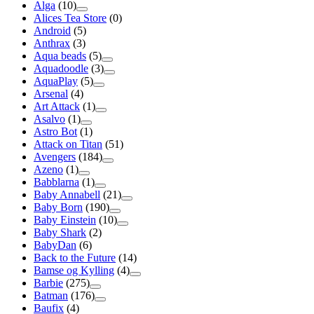
Alga
(10)
Alices Tea Store
(0)
Android
(5)
Anthrax
(3)
Aqua beads
(5)
Aquadoodle
(3)
AquaPlay
(5)
Arsenal
(4)
Art Attack
(1)
Asalvo
(1)
Astro Bot
(1)
Attack on Titan
(51)
Avengers
(184)
Azeno
(1)
Babblarna
(1)
Baby Annabell
(21)
Baby Born
(190)
Baby Einstein
(10)
Baby Shark
(2)
BabyDan
(6)
Back to the Future
(14)
Bamse og Kylling
(4)
Barbie
(275)
Batman
(176)
Baufix
(4)