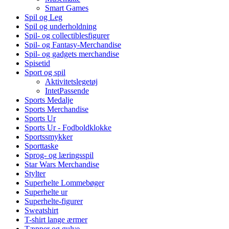
Smart Games
Spil og Leg
Spil og underholdning
Spil- og collectiblesfigurer
Spil- og Fantasy-Merchandise
Spil- og gadgets merchandise
Spisetid
Sport og spil
Aktivitetslegetøj
IntetPassende
Sports Medalje
Sports Merchandise
Sports Ur
Sports Ur - Fodboldklokke
Sportssmykker
Sporttaske
Sprog- og læringsspil
Star Wars Merchandise
Stylter
Superhelte Lommebøger
Superhelte ur
Superhelte-figurer
Sweatshirt
T-shirt lange ærmer
Tæpper og gulve