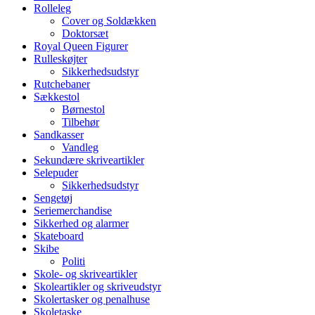
Rolleleg
Cover og Soldækken
Doktorsæt
Royal Queen Figurer
Rulleskøjter
Sikkerhedsudstyr
Rutchebaner
Sækkestol
Børnestol
Tilbehør
Sandkasser
Vandleg
Sekundære skriveartikler
Selepuder
Sikkerhedsudstyr
Sengetøj
Seriemerchandise
Sikkerhed og alarmer
Skateboard
Skibe
Politi
Skole- og skriveartikler
Skoleartikler og skriveudstyr
Skolertasker og penalhuse
Skoletaske