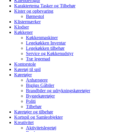
Kalenderfigur
Karaktertema Tasker og Tilbehør
Kister og opbevaring
Børnestol
Klistermærker
Klodser
Køkkener
Køkkenmaskiner
Legekøkken Inventar
Legekøkken tilbehør
Service og Køkkenudstyr
Træ legemad
Kontorstole
Køretøj til spil
Køretøjer
Anhængere
Bigjigs Gåbiler
Brandbiler og udrykningskøretøjer
Byggekøretøjer
Politi
Tilbehør
Køretøjer og tilbehør
Kortspil og Samleobjekter
Kreativitet
Aktivitetslegetøj