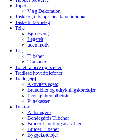
Tapet
Væg Dekoration
Taske og tilbehør med karaktertema
Taske til børneleg
Telte
Børneseng
Legetelt
uden motiv
Tog
Tilbehør
Togbaner
Toilettrænere og -sæder
Trådløse hovedtelefoner
Trælegetøj
Aktivitetslegetøj
Brandbiler og udrykningskøretøjer
Legekøkken tilbehør
Puttekasser
Traktor
Anhængere
Bondegårds Tilbehør
Bruder Landbrugsmaskiner
Bruder Tilbehør
Byggekøretøjer