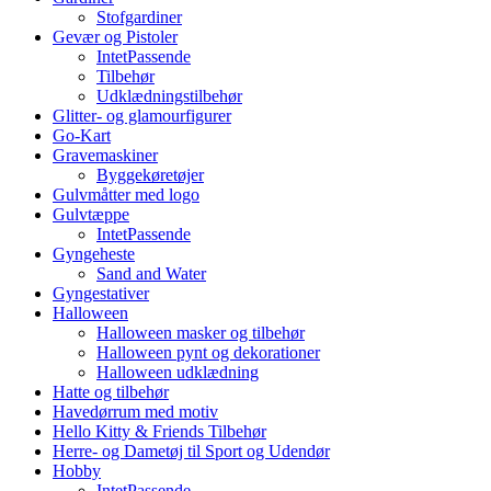
Stofgardiner
Gevær og Pistoler
IntetPassende
Tilbehør
Udklædningstilbehør
Glitter- og glamourfigurer
Go-Kart
Gravemaskiner
Byggekøretøjer
Gulvmåtter med logo
Gulvtæppe
IntetPassende
Gyngeheste
Sand and Water
Gyngestativer
Halloween
Halloween masker og tilbehør
Halloween pynt og dekorationer
Halloween udklædning
Hatte og tilbehør
Havedørrum med motiv
Hello Kitty & Friends Tilbehør
Herre- og Dametøj til Sport og Udendør
Hobby
IntetPassende