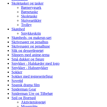
Skoletasker og tasker
Børnerygsæk
Børnetaske
Skoletaske
Skriveartikler
Trolley
Skønhed
Smykkeskrin
Skønheds- og makeup-sæt
Skrivesager og penalhus
Skrivesager og penalhuse
Slik og dessertlegetøj
Slippers med anime-tema
Små dukker og figure
Smykker - Halskæder med logo
Smykker - Halssmykker
Sokker
Sokker med tegneseriefigur
Sovetid
Spansk drama film
Spiderman Gear
Spiderman Ure og Tilbehør
Spil og Brætspil
Aktivitetslegetøj
Musemåtte