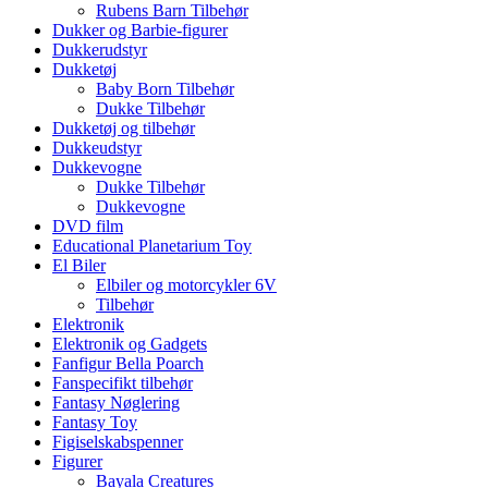
Rubens Barn Tilbehør
Dukker og Barbie-figurer
Dukkerudstyr
Dukketøj
Baby Born Tilbehør
Dukke Tilbehør
Dukketøj og tilbehør
Dukkeudstyr
Dukkevogne
Dukke Tilbehør
Dukkevogne
DVD film
Educational Planetarium Toy
El Biler
Elbiler og motorcykler 6V
Tilbehør
Elektronik
Elektronik og Gadgets
Fanfigur Bella Poarch
Fanspecifikt tilbehør
Fantasy Nøglering
Fantasy Toy
Figiselskabspenner
Figurer
Bayala Creatures