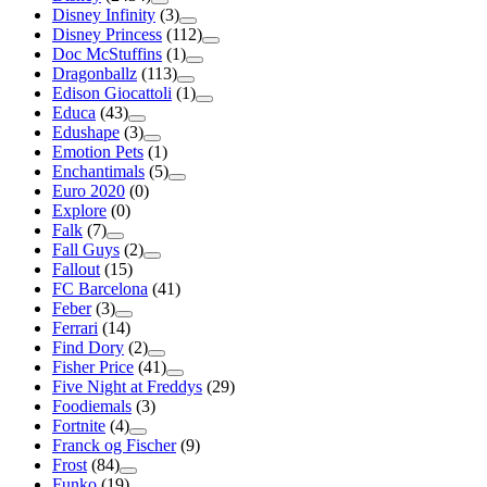
Disney Infinity
(3)
Disney Princess
(112)
Doc McStuffins
(1)
Dragonballz
(113)
Edison Giocattoli
(1)
Educa
(43)
Edushape
(3)
Emotion Pets
(1)
Enchantimals
(5)
Euro 2020
(0)
Explore
(0)
Falk
(7)
Fall Guys
(2)
Fallout
(15)
FC Barcelona
(41)
Feber
(3)
Ferrari
(14)
Find Dory
(2)
Fisher Price
(41)
Five Night at Freddys
(29)
Foodiemals
(3)
Fortnite
(4)
Franck og Fischer
(9)
Frost
(84)
Funko
(19)