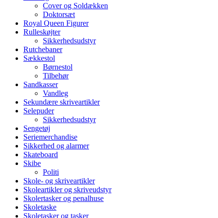
Cover og Soldækken
Doktorsæt
Royal Queen Figurer
Rulleskøjter
Sikkerhedsudstyr
Rutchebaner
Sækkestol
Børnestol
Tilbehør
Sandkasser
Vandleg
Sekundære skriveartikler
Selepuder
Sikkerhedsudstyr
Sengetøj
Seriemerchandise
Sikkerhed og alarmer
Skateboard
Skibe
Politi
Skole- og skriveartikler
Skoleartikler og skriveudstyr
Skolertasker og penalhuse
Skoletaske
Skoletasker og tasker