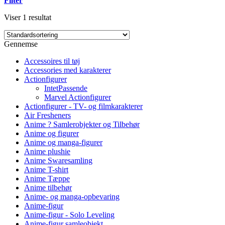
Filter
Viser 1 resultat
Gennemse
Accessoires til tøj
Accessories med karakterer
Actionfigurer
IntetPassende
Marvel Actionfigurer
Actionfigurer - TV- og filmkarakterer
Air Fresheners
Anime ? Samlerobjekter og Tilbehør
Anime og figurer
Anime og manga-figurer
Anime plushie
Anime Swaresamling
Anime T-shirt
Anime Tæppe
Anime tilbehør
Anime- og manga-opbevaring
Anime-figur
Anime-figur - Solo Leveling
Anime-figur samleobjekt