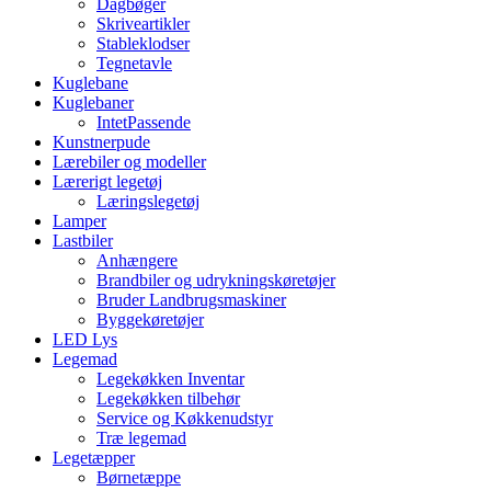
Dagbøger
Skriveartikler
Stableklodser
Tegnetavle
Kuglebane
Kuglebaner
IntetPassende
Kunstnerpude
Lærebiler og modeller
Lærerigt legetøj
Læringslegetøj
Lamper
Lastbiler
Anhængere
Brandbiler og udrykningskøretøjer
Bruder Landbrugsmaskiner
Byggekøretøjer
LED Lys
Legemad
Legekøkken Inventar
Legekøkken tilbehør
Service og Køkkenudstyr
Træ legemad
Legetæpper
Børnetæppe