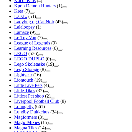
Kocot Kids
(4)
Kpop Demon Hunters
(1)
Krea
(7)
L.O.L.
(51)
Ladybug og Cat Noir
(45)
Lalaloopsy
(1)
Lamaze
(9)
Le Toy Van
(7)
League of Legends
(9)
Learning Resources
(6)
LEGO
(526)
LEGO DUPLO
(0)
Lego Skoletaske
(19)
Lego Storage
(8)
Lightyear
(16)
Liontouch
(19)
Little Live Pets
(4)
Little Tikes
(32)
Littlest Pet shop
(2)
Liverpool Football Club
(8)
Loungefly
(661)
Lundby Dukkehus
(34)
Magformers
(3)
Magic Mixies
(15)
Magna Tiles
(14)