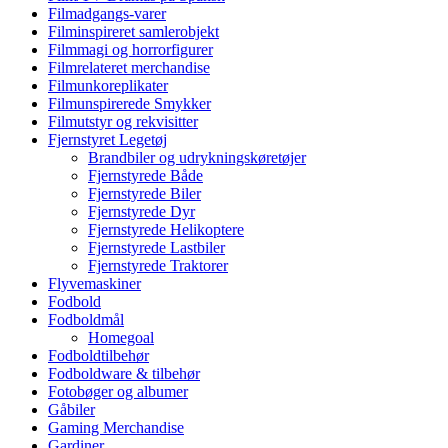
Filmadgangs-varer
Filminspireret samlerobjekt
Filmmagi og horrorfigurer
Filmrelateret merchandise
Filmunkoreplikater
Filmunspirerede Smykker
Filmutstyr og rekvisitter
Fjernstyret Legetøj
Brandbiler og udrykningskøretøjer
Fjernstyrede Både
Fjernstyrede Biler
Fjernstyrede Dyr
Fjernstyrede Helikoptere
Fjernstyrede Lastbiler
Fjernstyrede Traktorer
Flyvemaskiner
Fodbold
Fodboldmål
Homegoal
Fodboldtilbehør
Fodboldware & tilbehør
Fotobøger og albumer
Gåbiler
Gaming Merchandise
Gardiner