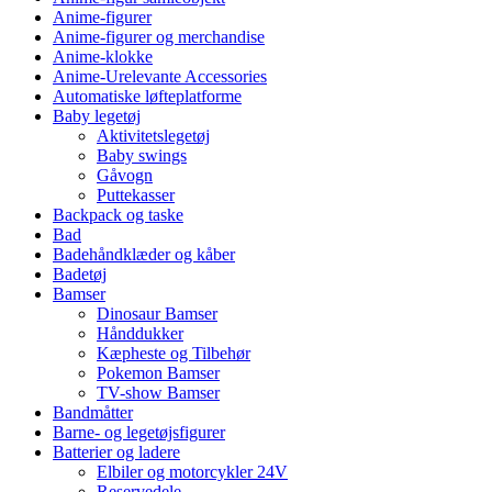
Anime-figurer
Anime-figurer og merchandise
Anime-klokke
Anime-Urelevante Accessories
Automatiske løfteplatforme
Baby legetøj
Aktivitetslegetøj
Baby swings
Gåvogn
Puttekasser
Backpack og taske
Bad
Badehåndklæder og kåber
Badetøj
Bamser
Dinosaur Bamser
Hånddukker
Kæpheste og Tilbehør
Pokemon Bamser
TV-show Bamser
Bandmåtter
Barne- og legetøjsfigurer
Batterier og ladere
Elbiler og motorcykler 24V
Reservedele