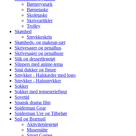
Børnerygsæk
Børnetaske
Skoletaske
Skriveartikler
Trolley
Skønhed
Smykkeskrin
Skønheds- og makeup-sæt
Skrivesager og penalhus
Skrivesager og penalhuse
Slik og dessertlegetøj
Slippers med anime-tema
Små dukker og figure
Smykker - Halskæder med logo
Smykker - Halssmykker
Sokker
Sokker med tegneseriefigur
Sovetid
Spansk drama film
Spiderman Gear
Spiderman Ure og Tilbehør
Spil og Brætspil
Aktivitetslegetøj
Musemåtte
Smart Games