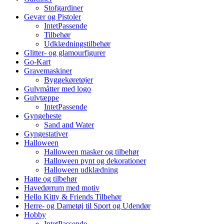
Stofgardiner
Gevær og Pistoler
IntetPassende
Tilbehør
Udklædningstilbehør
Glitter- og glamourfigurer
Go-Kart
Gravemaskiner
Byggekøretøjer
Gulvmåtter med logo
Gulvtæppe
IntetPassende
Gyngeheste
Sand and Water
Gyngestativer
Halloween
Halloween masker og tilbehør
Halloween pynt og dekorationer
Halloween udklædning
Hatte og tilbehør
Havedørrum med motiv
Hello Kitty & Friends Tilbehør
Herre- og Dametøj til Sport og Udendør
Hobby
IntetPassende