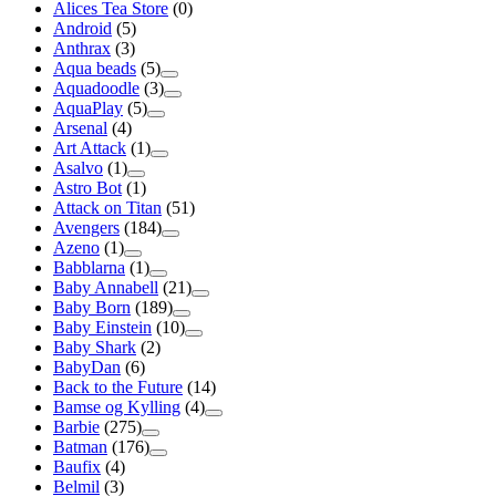
Alices Tea Store
(0)
Android
(5)
Anthrax
(3)
Aqua beads
(5)
Aquadoodle
(3)
AquaPlay
(5)
Arsenal
(4)
Art Attack
(1)
Asalvo
(1)
Astro Bot
(1)
Attack on Titan
(51)
Avengers
(184)
Azeno
(1)
Babblarna
(1)
Baby Annabell
(21)
Baby Born
(189)
Baby Einstein
(10)
Baby Shark
(2)
BabyDan
(6)
Back to the Future
(14)
Bamse og Kylling
(4)
Barbie
(275)
Batman
(176)
Baufix
(4)
Belmil
(3)