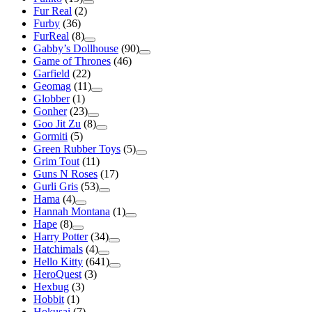
Fur Real
(2)
Furby
(36)
FurReal
(8)
Gabby’s Dollhouse
(90)
Game of Thrones
(46)
Garfield
(22)
Geomag
(11)
Globber
(1)
Gonher
(23)
Goo Jit Zu
(8)
Gormiti
(5)
Green Rubber Toys
(5)
Grim Tout
(11)
Guns N Roses
(17)
Gurli Gris
(53)
Hama
(4)
Hannah Montana
(1)
Hape
(8)
Harry Potter
(34)
Hatchimals
(4)
Hello Kitty
(641)
HeroQuest
(3)
Hexbug
(3)
Hobbit
(1)
Hokusai
(7)