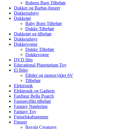
Rubens Barn Tilbehør
Dukker og Barbie-figurer
Dukkerudstyr
Dukketøj
Baby Born Tilbehør
Dukke Tilbehør
Dukketøj og tilbehør
Dukkeudstyr
Dukkevogne
Dukke Tilbehør
Dukkevogne
DVD film
Educational Planetarium Toy
El Biler
Elbiler og motorcykler 6V
Tilbehør
Elektronik
Elektronik og Gadgets
Fanfigur Bella Poarch
Fanspecifikt tilbehør
Fantasy Nøglering
Fantasy Toy
Figiselskabspenner
Figurer
Bayala Creatures