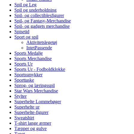
Spil og Leg
Spil og underholdning
Spil- og collectiblesfigurer
Spil- og Fantasy-Merchandise
Spil- og gadgets merchandise
Spisetid
Sport og spil
Aktivitetslegetøj
IntetPassende
Sports Medalje
Sports Merchandise
Sports Ur
Sports Ur - Fodboldklokke
Sportssmykker
Sporttaske
Sprog- og læringsspil
Star Wars Merchandise
Stylter
Superhelte Lommebøger
Superhelte ur
Superhelte-figurer
Sweatshirt
T-shirt lange ærmer
Tæpper og gulve
Tapet