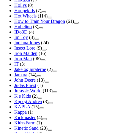
Hollys
(0)
Hoppekids
(7)
Hot Wheels
(114)
How to Train Your Dragon
(61)
Hubelino
(3)
IDo3D
(4)
Im Toy
(3)
Indiana Jones
(24)
Insect Lore
(9)
Iron Maiden
(16)
Iron Man
(96)
IT
(3)
Jake og piraterne
(2)
Jamara
(14)
John Deere
(13)
Judas Priest
(1)
Jurassic World
(113)
K s Kids
(2)
Kaj og Andrea
(3)
KAPLA
(15)
Kappa
(1)
Kickmaster
(4)
KidzzFarm
(1)
Kinetic Sand
(20)