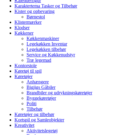
Kalenderfigur
Karaktertema Tasker og Tilbehør
Kister og opbevaring
Børnestol
Klistermærker
Klodser
Køkkener
Køkkenmaskiner
Legekøkken Inventar
Legekøkken tilbehør
Service og Køkkenudstyr
Træ legemad
Kontorstole
Køretøj til spil
Køretøjer
Anhængere
Bigjigs Gåbiler
Brandbiler og udrykningskøretøjer
Byggekøretøjer
Politi
Tilbehør
Køretøjer og tilbehør
Kortspil og Samleobjekter
Kreativitet
Aktivitetslegetøj