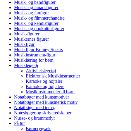
Musik- og bandfigurer
Musik- og fanart-figurer
Musik- og fanfigur
Musik- og filmmerchandise
Musik- og kendisfigurer
Musik- og popkulturfigurer
Musik-figurer
Musikernes figurer
Musikfigur
Musikfigur Britney Spears
Musikinstrument-figur
Musiklæring for børn
Musiklegetøj
Aktivitetslegetøj
Elektronisk Musikinstrmenter
Karaoke og højtaler
Karaoke og højtalere
Musikinstrumenter til børn
Notatbøger med kunstmotiver
Notatbøger med kunstnerisk motiv
Notatbøger med tema;
Notesbøger og skriveredskaber
Nusse- og krammedyr
På tur
Børnerygsæk