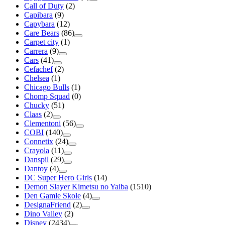
Call of Duty
(2)
Capibara
(9)
Capybara
(12)
Care Bears
(86)
Carpet city
(1)
Carrera
(9)
Cars
(41)
Cefachef
(2)
Chelsea
(1)
Chicago Bulls
(1)
Chomp Squad
(0)
Chucky
(51)
Claas
(2)
Clementoni
(56)
COBI
(140)
Connetix
(24)
Crayola
(11)
Danspil
(29)
Dantoy
(4)
DC Super Hero Girls
(14)
Demon Slayer Kimetsu no Yaiba
(1510)
Den Gamle Skole
(4)
DesignaFriend
(2)
Dino Valley
(2)
Disney
(2434)