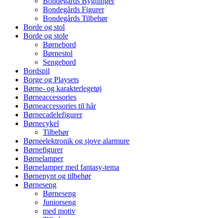
Bondegårds Bygninger
Bondegårds Figurer
Bondegårds Tilbehør
Borde og stol
Borde og stole
Børnebord
Børnestol
Sengebord
Bordspil
Borge og Playsets
Børne- og karakterlegetøj
Børneaccessories
Børneaccessories til hår
Børnecadelefigurer
Børnecykel
Tilbehør
Børneelektronik og sjove alarmure
Børnefigurer
Børnelamper
Børnelamper med fantasy-tema
Børnepynt og tilbehør
Børneseng
Børneseng
Juniorseng
med motiv