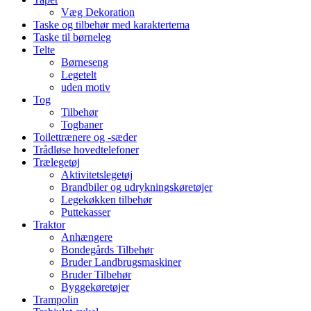
Væg Dekoration
Taske og tilbehør med karaktertema
Taske til børneleg
Telte
Børneseng
Legetelt
uden motiv
Tog
Tilbehør
Togbaner
Toilettrænere og -sæder
Trådløse hovedtelefoner
Trælegetøj
Aktivitetslegetøj
Brandbiler og udrykningskøretøjer
Legekøkken tilbehør
Puttekasser
Traktor
Anhængere
Bondegårds Tilbehør
Bruder Landbrugsmaskiner
Bruder Tilbehør
Byggekøretøjer
Trampolin