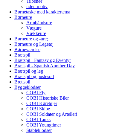
Tilbehør
uden motiv
Børnetaske med karaktertema
Børneure
Armbåndsure
Vægure
Vækkeure
Børneure og -ure;
Børneure og Legetøj
Børneværelse
Brætspil
Brætspil - Fantasy og Eventyr
Brætspil - Spanish Another Day
Brætspil og leg
Brætspil og puslespil
Brettspil
Byggeklodser
COBI Fly
COBI Historiske Biler
COBI Køretøjer
COBI Skibe
COBI Soldater og Artelleri
COBI Tanks
COBI Youngtimer
Stableklodser