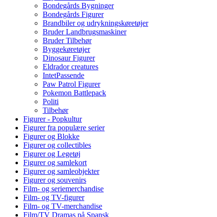
Bondegårds Bygninger
Bondegårds Figurer
Brandbiler og udrykningskøretøjer
Bruder Landbrugsmaskiner
Bruder Tilbehør
Byggekøretøjer
Dinosaur Figurer
Eldrador creatures
IntetPassende
Paw Patrol Figurer
Pokemon Battlepack
Politi
Tilbehør
Figurer - Popkultur
Figurer fra populære serier
Figurer og Blokke
Figurer og collectibles
Figurer og Legetøj
Figurer og samlekort
Figurer og samleobjekter
Figurer og souvenirs
Film- og seriemerchandise
Film- og TV-figurer
Film- og TV-merchandise
Film/TV Dramas på Spansk