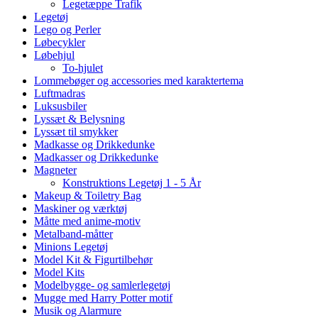
Legetæppe Trafik
Legetøj
Lego og Perler
Løbecykler
Løbehjul
To-hjulet
Lommebøger og accessories med karaktertema
Luftmadras
Luksusbiler
Lyssæt & Belysning
Lyssæt til smykker
Madkasse og Drikkedunke
Madkasser og Drikkedunke
Magneter
Konstruktions Legetøj 1 - 5 År
Makeup & Toiletry Bag
Maskiner og værktøj
Måtte med anime-motiv
Metalband-måtter
Minions Legetøj
Model Kit & Figurtilbehør
Model Kits
Modelbygge- og samlerlegetøj
Mugge med Harry Potter motif
Musik og Alarmure