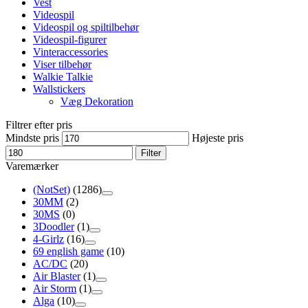
Vest
Videospil
Videospil og spiltilbehør
Videospil-figurer
Vinteraccessories
Viser tilbehør
Walkie Talkie
Wallstickers
Væg Dekoration
Filtrer efter pris
Mindste pris
Højeste pris
Filter
Varemærker
(NotSet)
(1286)
30MM
(2)
30MS
(0)
3Doodler
(1)
4-Girlz
(16)
69 english game
(10)
AC/DC
(20)
Air Blaster
(1)
Air Storm
(1)
Alga
(10)