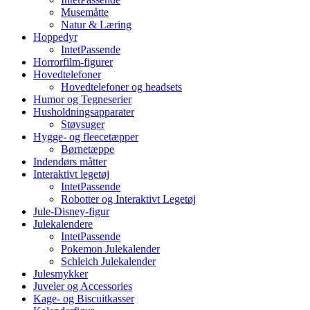
Musemåtte
Natur & Læring
Hoppedyr
IntetPassende
Horrorfilm-figurer
Hovedtelefoner
Hovedtelefoner og headsets
Humor og Tegneserier
Husholdningsapparater
Støvsuger
Hygge- og fleecetæpper
Børnetæppe
Indendørs måtter
Interaktivt legetøj
IntetPassende
Robotter og Interaktivt Legetøj
Jule-Disney-figur
Julekalendere
IntetPassende
Pokemon Julekalender
Schleich Julekalender
Julesmykker
Juveler og Accessories
Kage- og Biscuitkasser