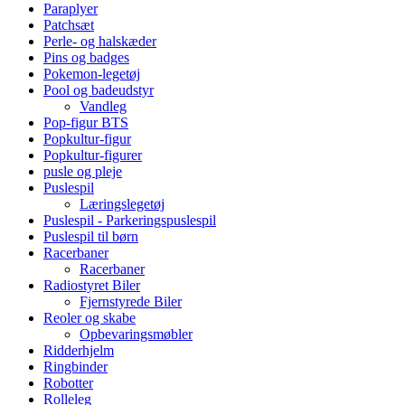
Paraplyer
Patchsæt
Perle- og halskæder
Pins og badges
Pokemon-legetøj
Pool og badeudstyr
Vandleg
Pop-figur BTS
Popkultur-figur
Popkultur-figurer
pusle og pleje
Puslespil
Læringslegetøj
Puslespil - Parkeringspuslespil
Puslespil til børn
Racerbaner
Racerbaner
Radiostyret Biler
Fjernstyrede Biler
Reoler og skabe
Opbevaringsmøbler
Ridderhjelm
Ringbinder
Robotter
Rolleleg