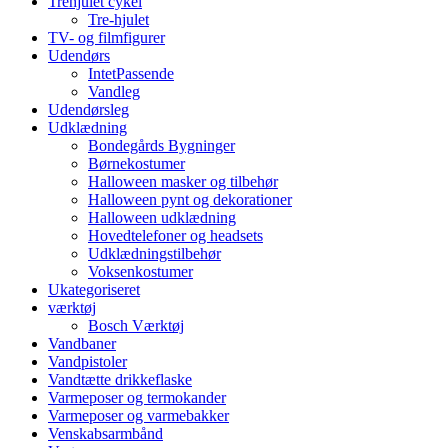
Trehjulet cykel
Tre-hjulet
TV- og filmfigurer
Udendørs
IntetPassende
Vandleg
Udendørsleg
Udklædning
Bondegårds Bygninger
Børnekostumer
Halloween masker og tilbehør
Halloween pynt og dekorationer
Halloween udklædning
Hovedtelefoner og headsets
Udklædningstilbehør
Voksenkostumer
Ukategoriseret
værktøj
Bosch Værktøj
Vandbaner
Vandpistoler
Vandtætte drikkeflaske
Varmeposer og termokander
Varmeposer og varmebakker
Venskabsarmbånd