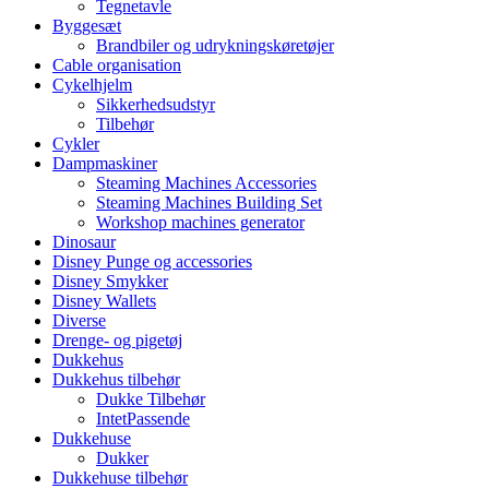
Tegnetavle
Byggesæt
Brandbiler og udrykningskøretøjer
Cable organisation
Cykelhjelm
Sikkerhedsudstyr
Tilbehør
Cykler
Dampmaskiner
Steaming Machines Accessories
Steaming Machines Building Set
Workshop machines generator
Dinosaur
Disney Punge og accessories
Disney Smykker
Disney Wallets
Diverse
Drenge- og pigetøj
Dukkehus
Dukkehus tilbehør
Dukke Tilbehør
IntetPassende
Dukkehuse
Dukker
Dukkehuse tilbehør