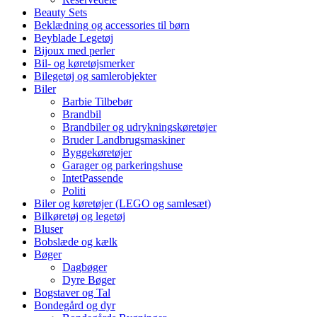
Beauty Sets
Beklædning og accessories til børn
Beyblade Legetøj
Bijoux med perler
Bil- og køretøjsmerker
Bilegetøj og samlerobjekter
Biler
Barbie Tilbebør
Brandbil
Brandbiler og udrykningskøretøjer
Bruder Landbrugsmaskiner
Byggekøretøjer
Garager og parkeringshuse
IntetPassende
Politi
Biler og køretøjer (LEGO og samlesæt)
Bilkøretøj og legetøj
Bluser
Bobslæde og kælk
Bøger
Dagbøger
Dyre Bøger
Bogstaver og Tal
Bondegård og dyr