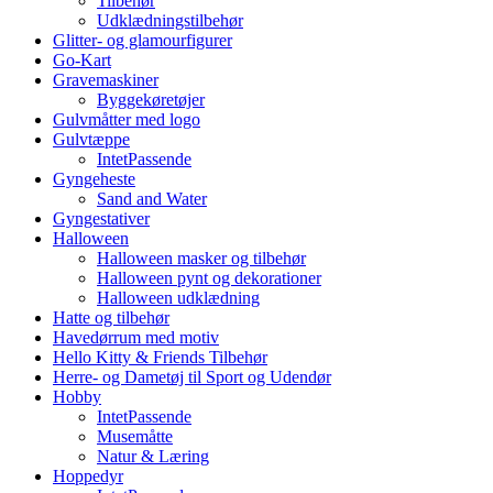
Tilbehør
Udklædningstilbehør
Glitter- og glamourfigurer
Go-Kart
Gravemaskiner
Byggekøretøjer
Gulvmåtter med logo
Gulvtæppe
IntetPassende
Gyngeheste
Sand and Water
Gyngestativer
Halloween
Halloween masker og tilbehør
Halloween pynt og dekorationer
Halloween udklædning
Hatte og tilbehør
Havedørrum med motiv
Hello Kitty & Friends Tilbehør
Herre- og Dametøj til Sport og Udendør
Hobby
IntetPassende
Musemåtte
Natur & Læring
Hoppedyr