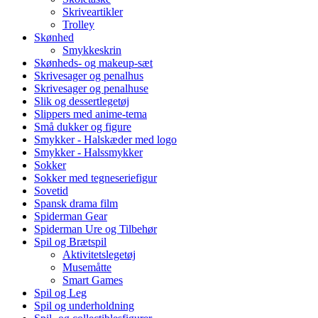
Skriveartikler
Trolley
Skønhed
Smykkeskrin
Skønheds- og makeup-sæt
Skrivesager og penalhus
Skrivesager og penalhuse
Slik og dessertlegetøj
Slippers med anime-tema
Små dukker og figure
Smykker - Halskæder med logo
Smykker - Halssmykker
Sokker
Sokker med tegneseriefigur
Sovetid
Spansk drama film
Spiderman Gear
Spiderman Ure og Tilbehør
Spil og Brætspil
Aktivitetslegetøj
Musemåtte
Smart Games
Spil og Leg
Spil og underholdning