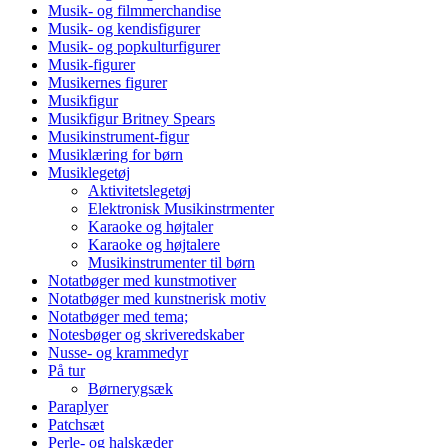
Musik- og filmmerchandise
Musik- og kendisfigurer
Musik- og popkulturfigurer
Musik-figurer
Musikernes figurer
Musikfigur
Musikfigur Britney Spears
Musikinstrument-figur
Musiklæring for børn
Musiklegetøj
Aktivitetslegetøj
Elektronisk Musikinstrmenter
Karaoke og højtaler
Karaoke og højtalere
Musikinstrumenter til børn
Notatbøger med kunstmotiver
Notatbøger med kunstnerisk motiv
Notatbøger med tema;
Notesbøger og skriveredskaber
Nusse- og krammedyr
På tur
Børnerygsæk
Paraplyer
Patchsæt
Perle- og halskæder