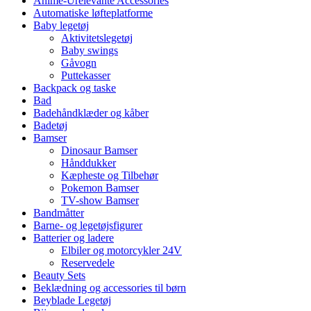
Anime-Urelevante Accessories
Automatiske løfteplatforme
Baby legetøj
Aktivitetslegetøj
Baby swings
Gåvogn
Puttekasser
Backpack og taske
Bad
Badehåndklæder og kåber
Badetøj
Bamser
Dinosaur Bamser
Hånddukker
Kæpheste og Tilbehør
Pokemon Bamser
TV-show Bamser
Bandmåtter
Barne- og legetøjsfigurer
Batterier og ladere
Elbiler og motorcykler 24V
Reservedele
Beauty Sets
Beklædning og accessories til børn
Beyblade Legetøj