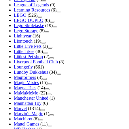
League of Legends
(9)
Learning Resources
(6)
LEGO
(526)
LEGO DUPLO
(0)
Lego Skoletaske
(19)
Lego Storage
(8)
Lightyear
(16)
Liontouch
(19)
Little Live Pets
(3)
Little Tikes
(30)
Littlest Pet shop
(2)
Liverpool Football Club
(8)
Loungefly
(661)
Lundby Dukkehus
(34)
Magformers
(3)
Magic Mixies
(15)
Magna Tiles
(14)
MaMaMeMo
(22)
Manchester United
(1)
Manhattan Toy
(6)
Marvel
(1314)
Marvin´s Magic
(1)
Matchbox
(6)
Mattel Games
(11)