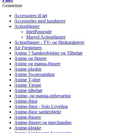
Filter
Gennemse
Accessoires til tøj
Accessories med karakterer
Actionfigurer
IntetPassende
Marvel Actionfigurer
Actionfigurer - TV- og filmkarakterer
Air Fresheners
Anime ? Samlerobjekter og Tilbehør
Anime og figurer
Anime og manga-figurer
Anime plushie
Anime Swaresamling
Anime T-shirt
Anime Tæppe
Anime tilbehør
Anime- og manga-opbevaring
Anime-figur
Anime-figur - Solo Leveling
Anime-figur samleobjekt
Anime-figurer
Anime-figurer og merchandise
Anime-klokke