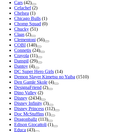
Cars
(42)
Cefachef
(2)
Chelsea
(1)
Chicago Bulls
(1)
Chomp Squad
(0)
Chucky
(51)
Claas
(2)
Clementoni
(56)
COBI
(140)
Connetix
(24)
Crayola
(11)
Danspil
(29)
Dantoy
(4)
DC Super Hero Girls
(14)
Demon Slayer Kimetsu no Yaiba
(1510)
Den Gamle Skole
(4)
DesignaFriend
(2)
Dino Valley
(2)
Disney
(2434)
Disney Infinity
(3)
Disney Princess
(112)
Doc McStuffins
(1)
Dragonballz
(113)
Edison Giocattoli
(1)
Educa
(43)