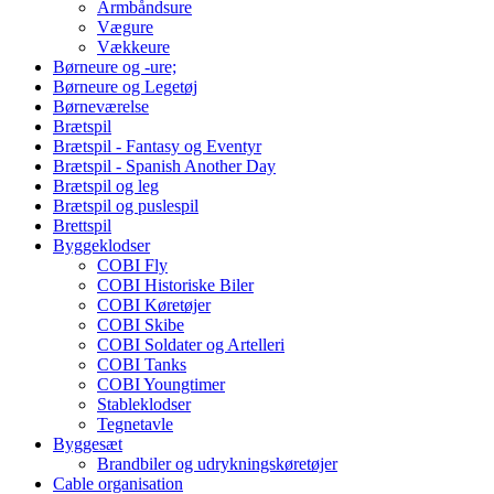
Armbåndsure
Vægure
Vækkeure
Børneure og -ure;
Børneure og Legetøj
Børneværelse
Brætspil
Brætspil - Fantasy og Eventyr
Brætspil - Spanish Another Day
Brætspil og leg
Brætspil og puslespil
Brettspil
Byggeklodser
COBI Fly
COBI Historiske Biler
COBI Køretøjer
COBI Skibe
COBI Soldater og Artelleri
COBI Tanks
COBI Youngtimer
Stableklodser
Tegnetavle
Byggesæt
Brandbiler og udrykningskøretøjer
Cable organisation