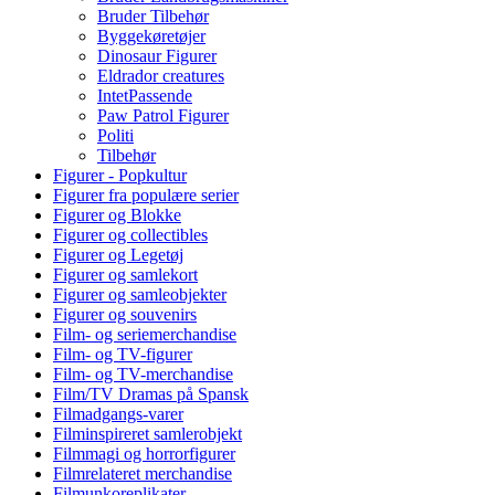
Bruder Tilbehør
Byggekøretøjer
Dinosaur Figurer
Eldrador creatures
IntetPassende
Paw Patrol Figurer
Politi
Tilbehør
Figurer - Popkultur
Figurer fra populære serier
Figurer og Blokke
Figurer og collectibles
Figurer og Legetøj
Figurer og samlekort
Figurer og samleobjekter
Figurer og souvenirs
Film- og seriemerchandise
Film- og TV-figurer
Film- og TV-merchandise
Film/TV Dramas på Spansk
Filmadgangs-varer
Filminspireret samlerobjekt
Filmmagi og horrorfigurer
Filmrelateret merchandise
Filmunkoreplikater