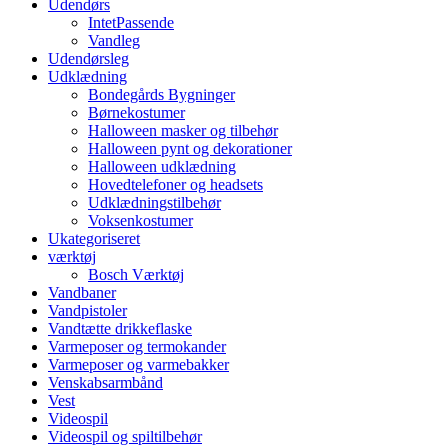
Udendørs
IntetPassende
Vandleg
Udendørsleg
Udklædning
Bondegårds Bygninger
Børnekostumer
Halloween masker og tilbehør
Halloween pynt og dekorationer
Halloween udklædning
Hovedtelefoner og headsets
Udklædningstilbehør
Voksenkostumer
Ukategoriseret
værktøj
Bosch Værktøj
Vandbaner
Vandpistoler
Vandtætte drikkeflaske
Varmeposer og termokander
Varmeposer og varmebakker
Venskabsarmbånd
Vest
Videospil
Videospil og spiltilbehør