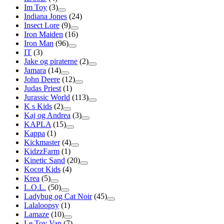
Im Toy
(3)
Indiana Jones
(24)
Insect Lore
(9)
Iron Maiden
(16)
Iron Man
(96)
IT
(3)
Jake og piraterne
(2)
Jamara
(14)
John Deere
(12)
Judas Priest
(1)
Jurassic World
(113)
K s Kids
(2)
Kaj og Andrea
(3)
KAPLA
(15)
Kappa
(1)
Kickmaster
(4)
KidzzFarm
(1)
Kinetic Sand
(20)
Kocot Kids
(4)
Krea
(5)
L.O.L.
(50)
Ladybug og Cat Noir
(45)
Lalaloopsy
(1)
Lamaze
(10)
Le Toy Van
(7)