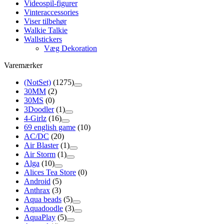
Videospil-figurer
Vinteraccessories
Viser tilbehør
Walkie Talkie
Wallstickers
Væg Dekoration
Varemærker
(NotSet)
(1275)
30MM
(2)
30MS
(0)
3Doodler
(1)
4-Girlz
(16)
69 english game
(10)
AC/DC
(20)
Air Blaster
(1)
Air Storm
(1)
Alga
(10)
Alices Tea Store
(0)
Android
(5)
Anthrax
(3)
Aqua beads
(5)
Aquadoodle
(3)
AquaPlay
(5)