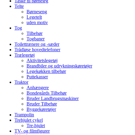
Taske til børneleg
Telte
Børneseng
Legetelt
uden motiv
Tog
Tilbehør
Togbaner
Toilettrænere og -sæder
Trådløse hovedtelefoner
Trælegetøj
Aktivitetslegetøj
Brandbiler og udrykningskøretøjer
Legekøkken tilbehør
Puttekasser
Traktor
Anhængere
Bondegårds Tilbehør
Bruder Landbrugsmaskiner
Bruder Tilbehør
Byggekøretøjer
Trampolin
Trehjulet cykel
Tre-hjulet
TV- og filmfigurer