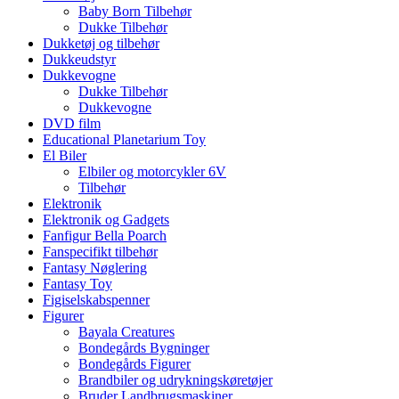
Baby Born Tilbehør
Dukke Tilbehør
Dukketøj og tilbehør
Dukkeudstyr
Dukkevogne
Dukke Tilbehør
Dukkevogne
DVD film
Educational Planetarium Toy
El Biler
Elbiler og motorcykler 6V
Tilbehør
Elektronik
Elektronik og Gadgets
Fanfigur Bella Poarch
Fanspecifikt tilbehør
Fantasy Nøglering
Fantasy Toy
Figiselskabspenner
Figurer
Bayala Creatures
Bondegårds Bygninger
Bondegårds Figurer
Brandbiler og udrykningskøretøjer
Bruder Landbrugsmaskiner