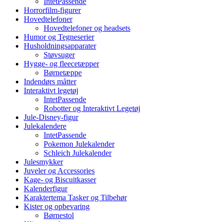
IntetPassende
Horrorfilm-figurer
Hovedtelefoner
Hovedtelefoner og headsets
Humor og Tegneserier
Husholdningsapparater
Støvsuger
Hygge- og fleecetæpper
Børnetæppe
Indendørs måtter
Interaktivt legetøj
IntetPassende
Robotter og Interaktivt Legetøj
Jule-Disney-figur
Julekalendere
IntetPassende
Pokemon Julekalender
Schleich Julekalender
Julesmykker
Juveler og Accessories
Kage- og Biscuitkasser
Kalenderfigur
Karaktertema Tasker og Tilbehør
Kister og opbevaring
Børnestol