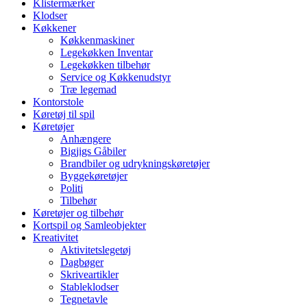
Klistermærker
Klodser
Køkkener
Køkkenmaskiner
Legekøkken Inventar
Legekøkken tilbehør
Service og Køkkenudstyr
Træ legemad
Kontorstole
Køretøj til spil
Køretøjer
Anhængere
Bigjigs Gåbiler
Brandbiler og udrykningskøretøjer
Byggekøretøjer
Politi
Tilbehør
Køretøjer og tilbehør
Kortspil og Samleobjekter
Kreativitet
Aktivitetslegetøj
Dagbøger
Skriveartikler
Stableklodser
Tegnetavle