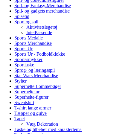
Spil- og collectiblesfigurer
Spil- og Fantasy-Merchandise
Spil- og gadgets merchandise
Spisetid
Sport og spil
Aktivitetslegetøj
IntetPassende
Sports Medalje
Sports Merchandise
Sports Ur
Sports Ur - Fodboldklokke
Sportssmykker
Sporttaske
Sprog- og læringsspil
Star Wars Merchandise
Stylter
Superhelte Lommebøger
Superhelte ur
Superhelte-figurer
Sweatshirt
T-shirt lange ærmer
Tæpper og gulve
Tapet
Væg Dekoration
Taske og tilbehør med karaktertema