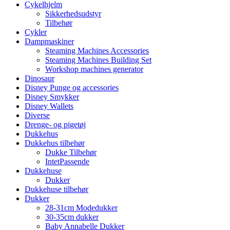
Cykelhjelm
Sikkerhedsudstyr
Tilbehør
Cykler
Dampmaskiner
Steaming Machines Accessories
Steaming Machines Building Set
Workshop machines generator
Dinosaur
Disney Punge og accessories
Disney Smykker
Disney Wallets
Diverse
Drenge- og pigetøj
Dukkehus
Dukkehus tilbehør
Dukke Tilbehør
IntetPassende
Dukkehuse
Dukker
Dukkehuse tilbehør
Dukker
28-31cm Modedukker
30-35cm dukker
Baby Annabelle Dukker