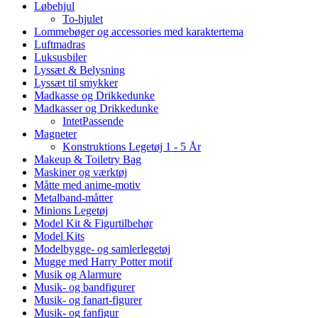
Løbehjul
To-hjulet
Lommebøger og accessories med karaktertema
Luftmadras
Luksusbiler
Lyssæt & Belysning
Lyssæt til smykker
Madkasse og Drikkedunke
Madkasser og Drikkedunke
IntetPassende
Magneter
Konstruktions Legetøj 1 - 5 År
Makeup & Toiletry Bag
Maskiner og værktøj
Måtte med anime-motiv
Metalband-måtter
Minions Legetøj
Model Kit & Figurtilbehør
Model Kits
Modelbygge- og samlerlegetøj
Mugge med Harry Potter motif
Musik og Alarmure
Musik- og bandfigurer
Musik- og fanart-figurer
Musik- og fanfigur