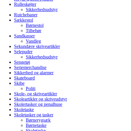
Rulleskøjter
Sikkerhedsudstyr
Rutchebaner
Sækkestol
Børnestol
Tilbehør
Sandkasser
Vandleg
Sekundære skriveartikler
Selepuder
Sikkerhedsudstyr
Sengetøj
Seriemerchandise
Sikkerhed og alarmer
Skateboard
Skibe
Politi
Skole- og skriveartikler
Skoleartikler og skriveudstyr
Skolertasker og penalhuse
Skoletaske
Skoletasker og tasker
Børnerygsæk
Børnetaske
Skoletaske