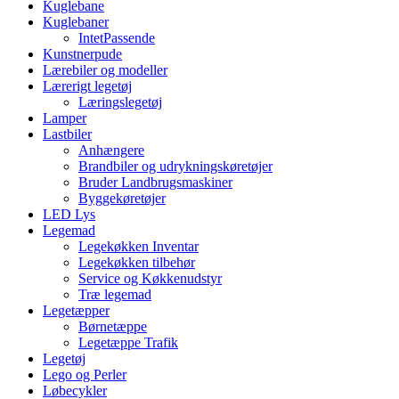
Kuglebane
Kuglebaner
IntetPassende
Kunstnerpude
Lærebiler og modeller
Lærerigt legetøj
Læringslegetøj
Lamper
Lastbiler
Anhængere
Brandbiler og udrykningskøretøjer
Bruder Landbrugsmaskiner
Byggekøretøjer
LED Lys
Legemad
Legekøkken Inventar
Legekøkken tilbehør
Service og Køkkenudstyr
Træ legemad
Legetæpper
Børnetæppe
Legetæppe Trafik
Legetøj
Lego og Perler
Løbecykler