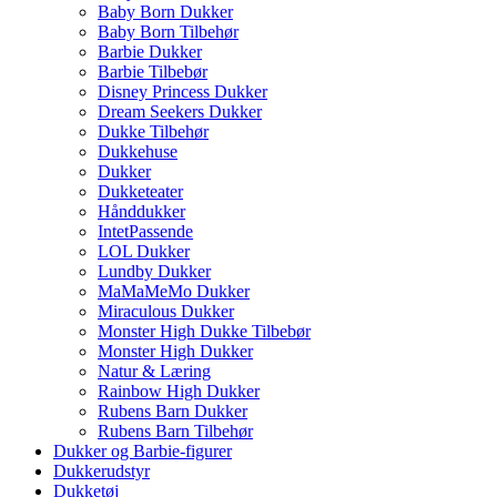
Baby Born Dukker
Baby Born Tilbehør
Barbie Dukker
Barbie Tilbebør
Disney Princess Dukker
Dream Seekers Dukker
Dukke Tilbehør
Dukkehuse
Dukker
Dukketeater
Hånddukker
IntetPassende
LOL Dukker
Lundby Dukker
MaMaMeMo Dukker
Miraculous Dukker
Monster High Dukke Tilbebør
Monster High Dukker
Natur & Læring
Rainbow High Dukker
Rubens Barn Dukker
Rubens Barn Tilbehør
Dukker og Barbie-figurer
Dukkerudstyr
Dukketøj