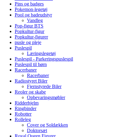
Pins og badges
Pokemon-legetøj
Pool og badeudstyr
Vandleg
Pop-figur BTS
Popkultur-figur
Popkultur-figurer
pusle og pleje
Puslespil
Læringslegetøj
Puslespil - Parkeringspuslespil
Puslespil til børn
Racerbaner
Racerbaner
Radiostyret Biler
Fjernstyrede Biler
Reoler og skabe
Opbevaringsmøbler
Ridderhjelm
Ringbinder
Robotter
Rolleleg
Cover og Soldækken
Doktorsæt
Royal Queen Figurer