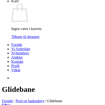
Kurv
Ingen varer i kurven.
Tilbage til shoppen
Forside
Vi Anbefaler
Nyhedsbrev
Artikler
Kontakt
Profil
Vilkår
Glidebane
Forside
/
Pool og badeudstyr
/
Glidebane