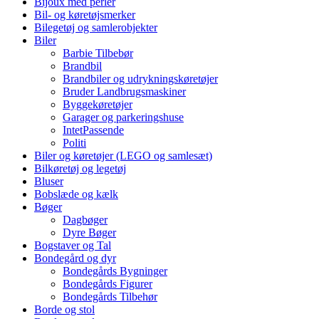
Bijoux med perler
Bil- og køretøjsmerker
Bilegetøj og samlerobjekter
Biler
Barbie Tilbebør
Brandbil
Brandbiler og udrykningskøretøjer
Bruder Landbrugsmaskiner
Byggekøretøjer
Garager og parkeringshuse
IntetPassende
Politi
Biler og køretøjer (LEGO og samlesæt)
Bilkøretøj og legetøj
Bluser
Bobslæde og kælk
Bøger
Dagbøger
Dyre Bøger
Bogstaver og Tal
Bondegård og dyr
Bondegårds Bygninger
Bondegårds Figurer
Bondegårds Tilbehør
Borde og stol