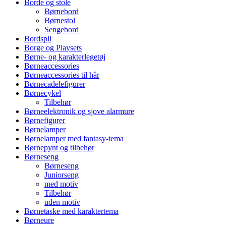
Borde og stole
Børnebord
Børnestol
Sengebord
Bordspil
Borge og Playsets
Børne- og karakterlegetøj
Børneaccessories
Børneaccessories til hår
Børnecadelefigurer
Børnecykel
Tilbehør
Børneelektronik og sjove alarmure
Børnefigurer
Børnelamper
Børnelamper med fantasy-tema
Børnepynt og tilbehør
Børneseng
Børneseng
Juniorseng
med motiv
Tilbehør
uden motiv
Børnetaske med karaktertema
Børneure