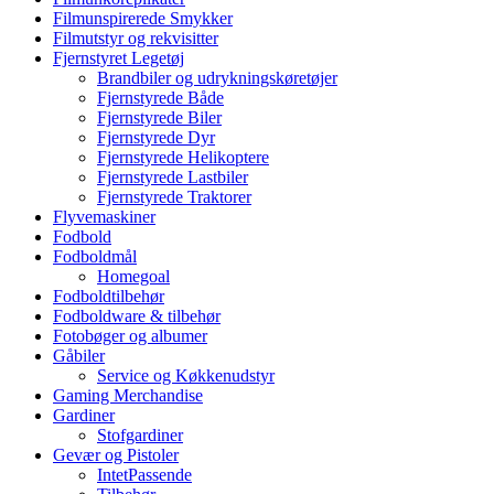
Filmunspirerede Smykker
Filmutstyr og rekvisitter
Fjernstyret Legetøj
Brandbiler og udrykningskøretøjer
Fjernstyrede Både
Fjernstyrede Biler
Fjernstyrede Dyr
Fjernstyrede Helikoptere
Fjernstyrede Lastbiler
Fjernstyrede Traktorer
Flyvemaskiner
Fodbold
Fodboldmål
Homegoal
Fodboldtilbehør
Fodboldware & tilbehør
Fotobøger og albumer
Gåbiler
Service og Køkkenudstyr
Gaming Merchandise
Gardiner
Stofgardiner
Gevær og Pistoler
IntetPassende