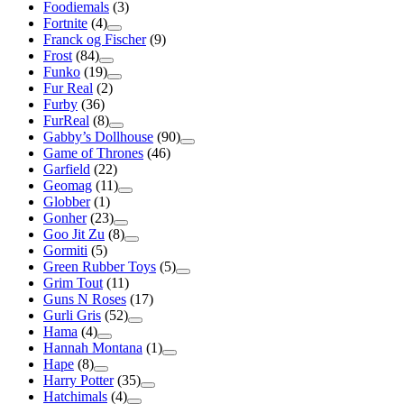
Foodiemals
(3)
Fortnite
(4)
Franck og Fischer
(9)
Frost
(84)
Funko
(19)
Fur Real
(2)
Furby
(36)
FurReal
(8)
Gabby’s Dollhouse
(90)
Game of Thrones
(46)
Garfield
(22)
Geomag
(11)
Globber
(1)
Gonher
(23)
Goo Jit Zu
(8)
Gormiti
(5)
Green Rubber Toys
(5)
Grim Tout
(11)
Guns N Roses
(17)
Gurli Gris
(52)
Hama
(4)
Hannah Montana
(1)
Hape
(8)
Harry Potter
(35)
Hatchimals
(4)