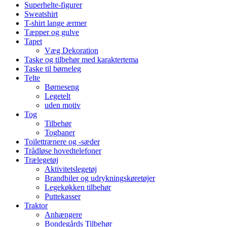
Superhelte-figurer
Sweatshirt
T-shirt lange ærmer
Tæpper og gulve
Tapet
Væg Dekoration
Taske og tilbehør med karaktertema
Taske til børneleg
Telte
Børneseng
Legetelt
uden motiv
Tog
Tilbehør
Togbaner
Toilettrænere og -sæder
Trådløse hovedtelefoner
Trælegetøj
Aktivitetslegetøj
Brandbiler og udrykningskøretøjer
Legekøkken tilbehør
Puttekasser
Traktor
Anhængere
Bondegårds Tilbehør