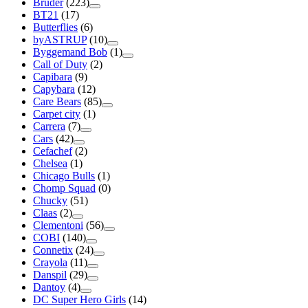
Bruder
(223)
BT21
(17)
Butterflies
(6)
byASTRUP
(10)
Byggemand Bob
(1)
Call of Duty
(2)
Capibara
(9)
Capybara
(12)
Care Bears
(85)
Carpet city
(1)
Carrera
(7)
Cars
(42)
Cefachef
(2)
Chelsea
(1)
Chicago Bulls
(1)
Chomp Squad
(0)
Chucky
(51)
Claas
(2)
Clementoni
(56)
COBI
(140)
Connetix
(24)
Crayola
(11)
Danspil
(29)
Dantoy
(4)
DC Super Hero Girls
(14)