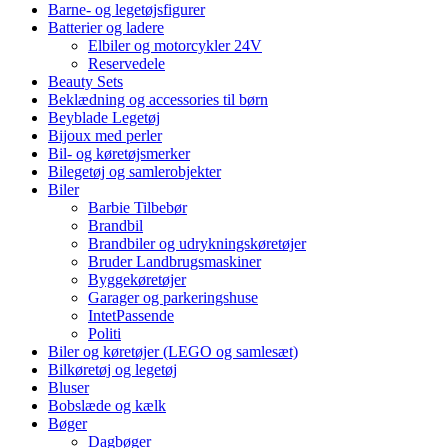
Barne- og legetøjsfigurer
Batterier og ladere
Elbiler og motorcykler 24V
Reservedele
Beauty Sets
Beklædning og accessories til børn
Beyblade Legetøj
Bijoux med perler
Bil- og køretøjsmerker
Bilegetøj og samlerobjekter
Biler
Barbie Tilbebør
Brandbil
Brandbiler og udrykningskøretøjer
Bruder Landbrugsmaskiner
Byggekøretøjer
Garager og parkeringshuse
IntetPassende
Politi
Biler og køretøjer (LEGO og samlesæt)
Bilkøretøj og legetøj
Bluser
Bobslæde og kælk
Bøger
Dagbøger