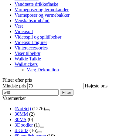
Vandtætte drikkeflaske
Varmeposer og termokander
Varmeposer og varmebakker
Venskabsarmbånd
Vest
Videospil
Videospil og spiltilbehør
Videospil-figurer
Vinteraccessories
Viser tilbehør
Walkie Talkie
Wallstickers
Væg Dekoration
Filtrer efter pris
Mindste pris
Højeste pris
Filter
Varemærker
(NotSet)
(1276)
30MM
(2)
30MS
(0)
3Doodler
(1)
4-Girlz
(16)
69 english game
(10)