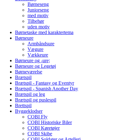
Børneseng
Juniorseng
med motiv
Tilbehør
uden motiv
Børnetaske med karaktertema
Børneure
Armbåndsure
Vægure
Vækkeure
Børneure og -ure;
Børneure og Legetøj
Børneværelse
Brætspil
Brætspil - Fantasy og Eventyr
Brætspil - Spanish Another Day
Brætspil og leg
Brætspil og puslespil
Brettspil
Byggeklodser
COBI Fly
COBI Historiske Biler
COBI Køretøjer
COBI Skibe
COBI Soldater og Artelleri