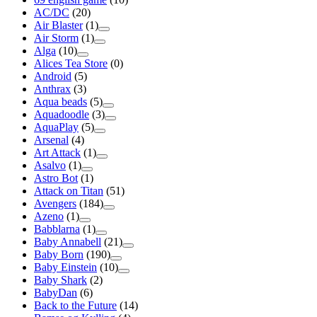
AC/DC
(20)
Air Blaster
(1)
Air Storm
(1)
Alga
(10)
Alices Tea Store
(0)
Android
(5)
Anthrax
(3)
Aqua beads
(5)
Aquadoodle
(3)
AquaPlay
(5)
Arsenal
(4)
Art Attack
(1)
Asalvo
(1)
Astro Bot
(1)
Attack on Titan
(51)
Avengers
(184)
Azeno
(1)
Babblarna
(1)
Baby Annabell
(21)
Baby Born
(190)
Baby Einstein
(10)
Baby Shark
(2)
BabyDan
(6)
Back to the Future
(14)