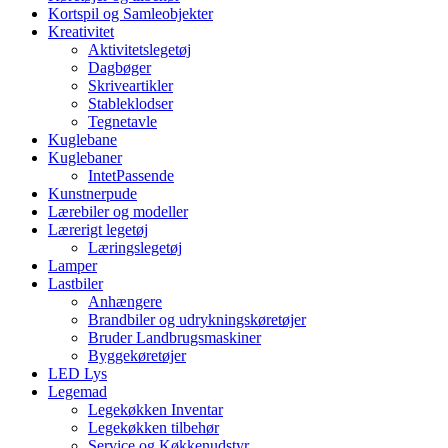
Kortspil og Samleobjekter
Kreativitet
Aktivitetslegetøj
Dagbøger
Skriveartikler
Stableklodser
Tegnetavle
Kuglebane
Kuglebaner
IntetPassende
Kunstnerpude
Lærebiler og modeller
Lærerigt legetøj
Læringslegetøj
Lamper
Lastbiler
Anhængere
Brandbiler og udrykningskøretøjer
Bruder Landbrugsmaskiner
Byggekøretøjer
LED Lys
Legemad
Legekøkken Inventar
Legekøkken tilbehør
Service og Køkkenudstyr