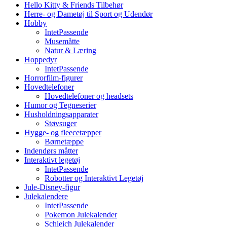
Hello Kitty & Friends Tilbehør
Herre- og Dametøj til Sport og Udendør
Hobby
IntetPassende
Musemåtte
Natur & Læring
Hoppedyr
IntetPassende
Horrorfilm-figurer
Hovedtelefoner
Hovedtelefoner og headsets
Humor og Tegneserier
Husholdningsapparater
Støvsuger
Hygge- og fleecetæpper
Børnetæppe
Indendørs måtter
Interaktivt legetøj
IntetPassende
Robotter og Interaktivt Legetøj
Jule-Disney-figur
Julekalendere
IntetPassende
Pokemon Julekalender
Schleich Julekalender