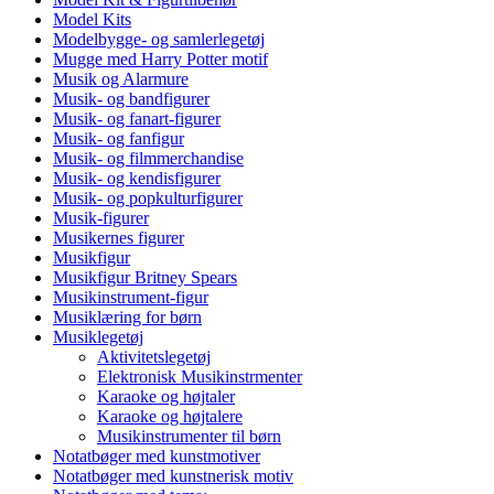
Model Kits
Modelbygge- og samlerlegetøj
Mugge med Harry Potter motif
Musik og Alarmure
Musik- og bandfigurer
Musik- og fanart-figurer
Musik- og fanfigur
Musik- og filmmerchandise
Musik- og kendisfigurer
Musik- og popkulturfigurer
Musik-figurer
Musikernes figurer
Musikfigur
Musikfigur Britney Spears
Musikinstrument-figur
Musiklæring for børn
Musiklegetøj
Aktivitetslegetøj
Elektronisk Musikinstrmenter
Karaoke og højtaler
Karaoke og højtalere
Musikinstrumenter til børn
Notatbøger med kunstmotiver
Notatbøger med kunstnerisk motiv