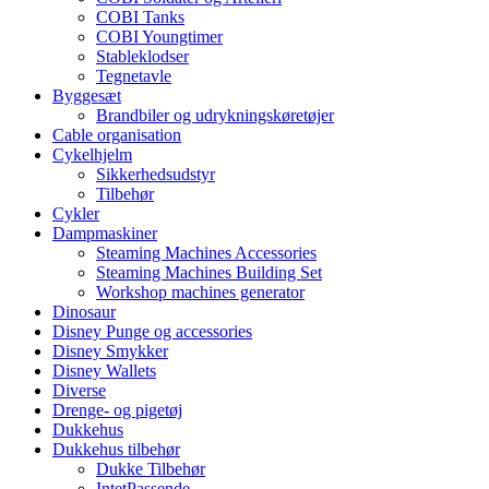
COBI Tanks
COBI Youngtimer
Stableklodser
Tegnetavle
Byggesæt
Brandbiler og udrykningskøretøjer
Cable organisation
Cykelhjelm
Sikkerhedsudstyr
Tilbehør
Cykler
Dampmaskiner
Steaming Machines Accessories
Steaming Machines Building Set
Workshop machines generator
Dinosaur
Disney Punge og accessories
Disney Smykker
Disney Wallets
Diverse
Drenge- og pigetøj
Dukkehus
Dukkehus tilbehør
Dukke Tilbehør
IntetPassende