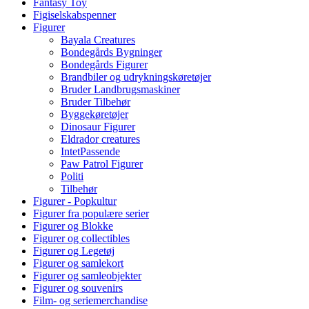
Fantasy Toy
Figiselskabspenner
Figurer
Bayala Creatures
Bondegårds Bygninger
Bondegårds Figurer
Brandbiler og udrykningskøretøjer
Bruder Landbrugsmaskiner
Bruder Tilbehør
Byggekøretøjer
Dinosaur Figurer
Eldrador creatures
IntetPassende
Paw Patrol Figurer
Politi
Tilbehør
Figurer - Popkultur
Figurer fra populære serier
Figurer og Blokke
Figurer og collectibles
Figurer og Legetøj
Figurer og samlekort
Figurer og samleobjekter
Figurer og souvenirs
Film- og seriemerchandise