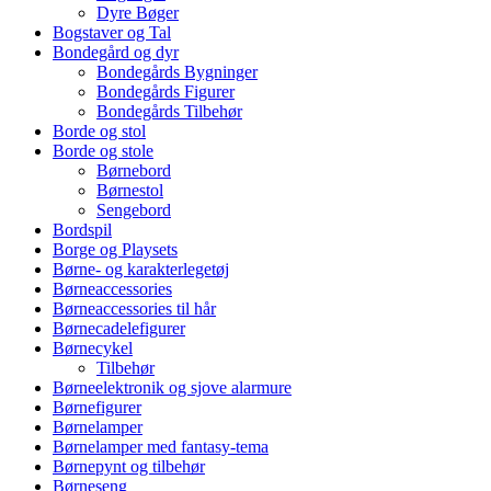
Dyre Bøger
Bogstaver og Tal
Bondegård og dyr
Bondegårds Bygninger
Bondegårds Figurer
Bondegårds Tilbehør
Borde og stol
Borde og stole
Børnebord
Børnestol
Sengebord
Bordspil
Borge og Playsets
Børne- og karakterlegetøj
Børneaccessories
Børneaccessories til hår
Børnecadelefigurer
Børnecykel
Tilbehør
Børneelektronik og sjove alarmure
Børnefigurer
Børnelamper
Børnelamper med fantasy-tema
Børnepynt og tilbehør
Børneseng