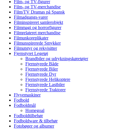
Film- og TV-figurer
Film- og TV-merchandise
Film/TV Dramas på Spansk
Filmadgangs-varer
Filminspireret samlerobjekt
Filmmagi og horrorfigurer
Filmrelateret merchandise
Filmunkoreplikater
Filmunspirerede Smykker
Filmutstyr og rekvisitter
Fjernstyret Legetøj
Brandbiler og udrykningskøretøjer
Fjernstyrede Både
Fjernstyrede Biler
Fjernstyrede Dyr
Fjernstyrede Helikoptere
Fjernstyrede Lastbiler
Fjernstyrede Traktorer
Flyvemaskiner
Fodbold
Fodboldmål
Homegoal
Fodboldtilbehør
Fodboldware & tilbehør
Fotobøger og albumer