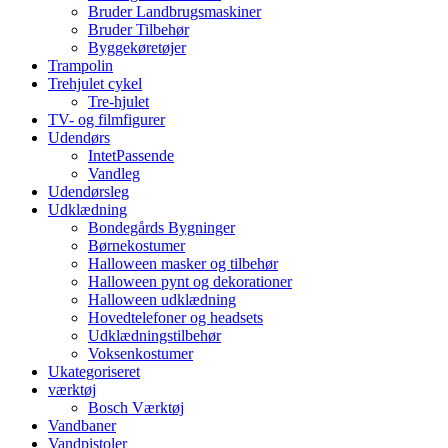
Bruder Landbrugsmaskiner
Bruder Tilbehør
Byggekøretøjer
Trampolin
Trehjulet cykel
Tre-hjulet
TV- og filmfigurer
Udendørs
IntetPassende
Vandleg
Udendørsleg
Udklædning
Bondegårds Bygninger
Børnekostumer
Halloween masker og tilbehør
Halloween pynt og dekorationer
Halloween udklædning
Hovedtelefoner og headsets
Udklædningstilbehør
Voksenkostumer
Ukategoriseret
værktøj
Bosch Værktøj
Vandbaner
Vandpistoler