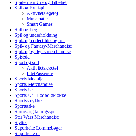
Spiderman Ure og Tilbehør
Spil og Brætspil
Aktivitetslegetøj
Musemåtte
Smart Games
Spil og Leg
Spil og underholdning
Spil- og collectiblesfigurer
Spil- og Fantasy-Merchandise
Spil- og gadgets merchandise
Spisetid
Sport og spil
Aktivitetslegetøj
IntetPassende
Sports Medalje
Sports Merchandise
Sports Ur
Sports Ur - Fodboldklokke
Sportssmykker
Sporttaske
Sprog- og læringsspil
Star Wars Merchandise
Stylter
Superhelte Lommebøger
Superhelte ur