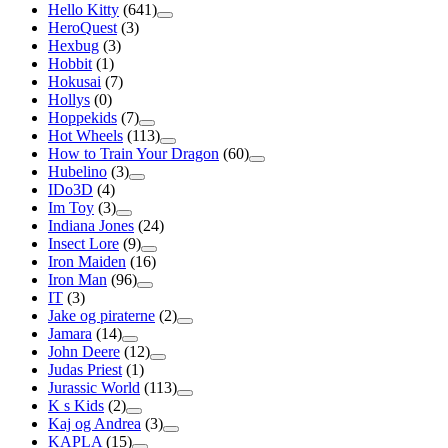
Hello Kitty
(641)
HeroQuest
(3)
Hexbug
(3)
Hobbit
(1)
Hokusai
(7)
Hollys
(0)
Hoppekids
(7)
Hot Wheels
(113)
How to Train Your Dragon
(60)
Hubelino
(3)
IDo3D
(4)
Im Toy
(3)
Indiana Jones
(24)
Insect Lore
(9)
Iron Maiden
(16)
Iron Man
(96)
IT
(3)
Jake og piraterne
(2)
Jamara
(14)
John Deere
(12)
Judas Priest
(1)
Jurassic World
(113)
K s Kids
(2)
Kaj og Andrea
(3)
KAPLA
(15)