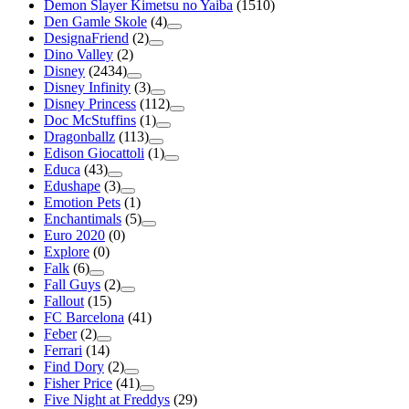
Demon Slayer Kimetsu no Yaiba
(1510)
Den Gamle Skole
(4)
DesignaFriend
(2)
Dino Valley
(2)
Disney
(2434)
Disney Infinity
(3)
Disney Princess
(112)
Doc McStuffins
(1)
Dragonballz
(113)
Edison Giocattoli
(1)
Educa
(43)
Edushape
(3)
Emotion Pets
(1)
Enchantimals
(5)
Euro 2020
(0)
Explore
(0)
Falk
(6)
Fall Guys
(2)
Fallout
(15)
FC Barcelona
(41)
Feber
(2)
Ferrari
(14)
Find Dory
(2)
Fisher Price
(41)
Five Night at Freddys
(29)