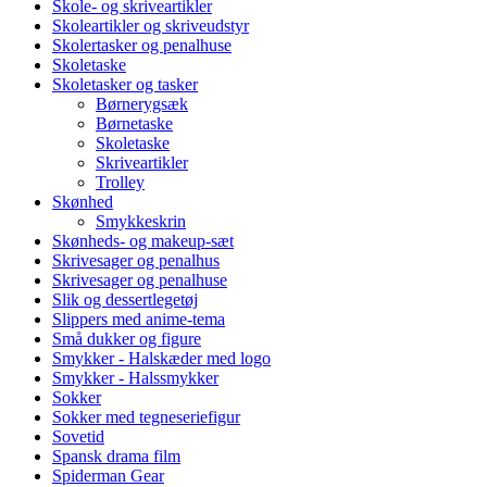
Skole- og skriveartikler
Skoleartikler og skriveudstyr
Skolertasker og penalhuse
Skoletaske
Skoletasker og tasker
Børnerygsæk
Børnetaske
Skoletaske
Skriveartikler
Trolley
Skønhed
Smykkeskrin
Skønheds- og makeup-sæt
Skrivesager og penalhus
Skrivesager og penalhuse
Slik og dessertlegetøj
Slippers med anime-tema
Små dukker og figure
Smykker - Halskæder med logo
Smykker - Halssmykker
Sokker
Sokker med tegneseriefigur
Sovetid
Spansk drama film
Spiderman Gear