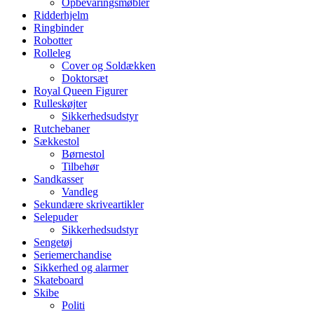
Opbevaringsmøbler
Ridderhjelm
Ringbinder
Robotter
Rolleleg
Cover og Soldækken
Doktorsæt
Royal Queen Figurer
Rulleskøjter
Sikkerhedsudstyr
Rutchebaner
Sækkestol
Børnestol
Tilbehør
Sandkasser
Vandleg
Sekundære skriveartikler
Selepuder
Sikkerhedsudstyr
Sengetøj
Seriemerchandise
Sikkerhed og alarmer
Skateboard
Skibe
Politi