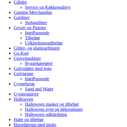
Gåbiler
Service og Køkkenudstyr
Gaming Merchandise
Gardiner
Stofgardiner
Gevær og Pistoler
IntetPassende
Tilbehør
Udklædningstilbehør
Glitter- og glamourfigurer
Go-Kart
Gravemaskiner
Byggekøretøjer
Gulvmåtter med logo
Gulvtæppe
IntetPassende
Gyngeheste
Sand and Water
Gyngestativer
Halloween
Halloween masker og tilbehør
Halloween pynt og dekorationer
Halloween udklædning
Hatte og tilbehør
Havedørrum med motiv