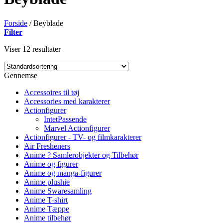
Forside
/
Beyblade
Filter
Viser 12 resultater
Gennemse
Accessoires til tøj
Accessories med karakterer
Actionfigurer
IntetPassende
Marvel Actionfigurer
Actionfigurer - TV- og filmkarakterer
Air Fresheners
Anime ? Samlerobjekter og Tilbehør
Anime og figurer
Anime og manga-figurer
Anime plushie
Anime Swaresamling
Anime T-shirt
Anime Tæppe
Anime tilbehør