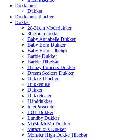
Dukkehuse
Dukker
Dukkehuse tilbehør
Dukker
28-31cm Modedukker
30-35cm dukker
Baby Annabelle Dukker
Baby Born Dukker
Baby Born Tilbehør
Barbie Dukker
Barbie Tilbebør
Disney Princess Dukker
Dream Seekers Dukker
Dukke Tilbehør
Dukkehuse
Dukker
Dukketeater
Hånddukker
IntetPassende
LOL Dukker
Lundby Dukker
MaMaMeMo Dukker
Miraculous Dukker
Monster High Dukke Tilbebør