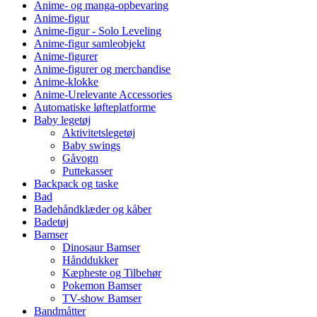
Anime- og manga-opbevaring
Anime-figur
Anime-figur - Solo Leveling
Anime-figur samleobjekt
Anime-figurer
Anime-figurer og merchandise
Anime-klokke
Anime-Urelevante Accessories
Automatiske løfteplatforme
Baby legetøj
Aktivitetslegetøj
Baby swings
Gåvogn
Puttekasser
Backpack og taske
Bad
Badehåndklæder og kåber
Badetøj
Bamser
Dinosaur Bamser
Hånddukker
Kæpheste og Tilbehør
Pokemon Bamser
TV-show Bamser
Bandmåtter