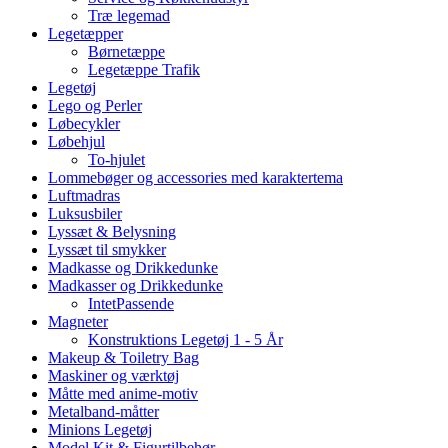
Træ legemad
Legetæpper
Børnetæppe
Legetæppe Trafik
Legetøj
Lego og Perler
Løbecykler
Løbehjul
To-hjulet
Lommebøger og accessories med karaktertema
Luftmadras
Luksusbiler
Lyssæt & Belysning
Lyssæt til smykker
Madkasse og Drikkedunke
Madkasser og Drikkedunke
IntetPassende
Magneter
Konstruktions Legetøj 1 - 5 År
Makeup & Toiletry Bag
Maskiner og værktøj
Måtte med anime-motiv
Metalband-måtter
Minions Legetøj
Model Kit & Figurtilbehør