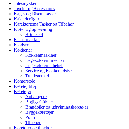
Julesmykker
Juveler og Accessories
Kage- og Biscuitkasser
Kalenderfigur
Karaktertema Tasker og Tilbehør
Kister og opbevaring
Børnestol
Klistermærker
Klodser
Køkkener
Køkkenmaskiner
Legekøkken Inventar
Legekøkken tilbehør
Service og Køkkenudstyr
Træ legemad
Kontorstole
Køretøj til spil
Køretøjer
Anhængere
Bigjigs Gåbiler
Brandbiler og udrykningskøretøjer
Byggekøretøjer
Politi
Tilbehør
Køretøjer og tilbehør