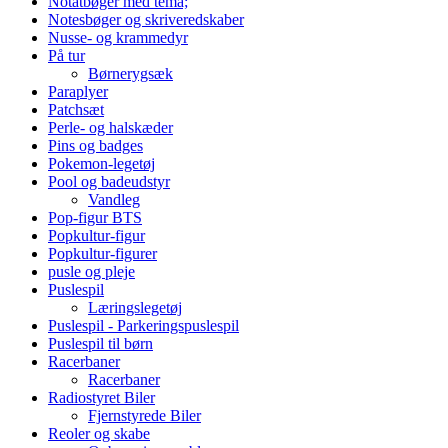
Notatbøger med tema;
Notesbøger og skriveredskaber
Nusse- og krammedyr
På tur
Børnerygsæk
Paraplyer
Patchsæt
Perle- og halskæder
Pins og badges
Pokemon-legetøj
Pool og badeudstyr
Vandleg
Pop-figur BTS
Popkultur-figur
Popkultur-figurer
pusle og pleje
Puslespil
Læringslegetøj
Puslespil - Parkeringspuslespil
Puslespil til børn
Racerbaner
Racerbaner
Radiostyret Biler
Fjernstyrede Biler
Reoler og skabe