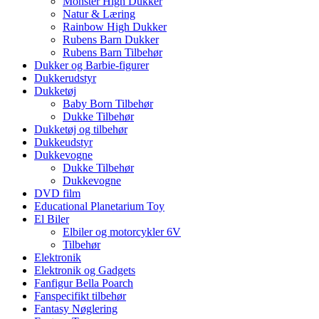
Monster High Dukker
Natur & Læring
Rainbow High Dukker
Rubens Barn Dukker
Rubens Barn Tilbehør
Dukker og Barbie-figurer
Dukkerudstyr
Dukketøj
Baby Born Tilbehør
Dukke Tilbehør
Dukketøj og tilbehør
Dukkeudstyr
Dukkevogne
Dukke Tilbehør
Dukkevogne
DVD film
Educational Planetarium Toy
El Biler
Elbiler og motorcykler 6V
Tilbehør
Elektronik
Elektronik og Gadgets
Fanfigur Bella Poarch
Fanspecifikt tilbehør
Fantasy Nøglering