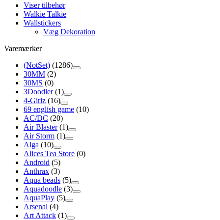
Viser tilbehør
Walkie Talkie
Wallstickers
Væg Dekoration
Varemærker
(NotSet)
(1286)
30MM
(2)
30MS
(0)
3Doodler
(1)
4-Girlz
(16)
69 english game
(10)
AC/DC
(20)
Air Blaster
(1)
Air Storm
(1)
Alga
(10)
Alices Tea Store
(0)
Android
(5)
Anthrax
(3)
Aqua beads
(5)
Aquadoodle
(3)
AquaPlay
(5)
Arsenal
(4)
Art Attack
(1)