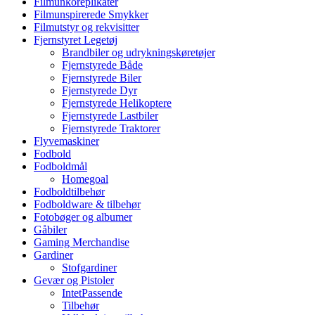
Filmunkoreplikater
Filmunspirerede Smykker
Filmutstyr og rekvisitter
Fjernstyret Legetøj
Brandbiler og udrykningskøretøjer
Fjernstyrede Både
Fjernstyrede Biler
Fjernstyrede Dyr
Fjernstyrede Helikoptere
Fjernstyrede Lastbiler
Fjernstyrede Traktorer
Flyvemaskiner
Fodbold
Fodboldmål
Homegoal
Fodboldtilbehør
Fodboldware & tilbehør
Fotobøger og albumer
Gåbiler
Gaming Merchandise
Gardiner
Stofgardiner
Gevær og Pistoler
IntetPassende
Tilbehør