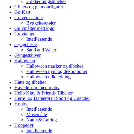
Udklædningstilbehør
Glitter- og glamourfigurer
Go-Kart
Gravemaskiner
Byggekøretøjer
Gulvmåtter med logo
Gulvtæppe
IntetPassende
Gyngeheste
Sand and Water
Gyngestativer
Halloween
Halloween masker og tilbehør
Halloween pynt og dekorationer
Halloween udklædning
Hatte og tilbehør
Havedørrum med motiv
Hello Kitty & Friends Tilbehør
Herre- og Dametøj til Sport og Udendør
Hobby
IntetPassende
Musemåtte
Natur & Læring
Hoppedyr
IntetPassende