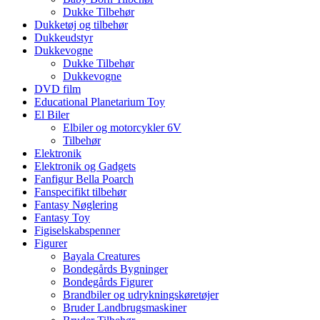
Dukke Tilbehør
Dukketøj og tilbehør
Dukkeudstyr
Dukkevogne
Dukke Tilbehør
Dukkevogne
DVD film
Educational Planetarium Toy
El Biler
Elbiler og motorcykler 6V
Tilbehør
Elektronik
Elektronik og Gadgets
Fanfigur Bella Poarch
Fanspecifikt tilbehør
Fantasy Nøglering
Fantasy Toy
Figiselskabspenner
Figurer
Bayala Creatures
Bondegårds Bygninger
Bondegårds Figurer
Brandbiler og udrykningskøretøjer
Bruder Landbrugsmaskiner