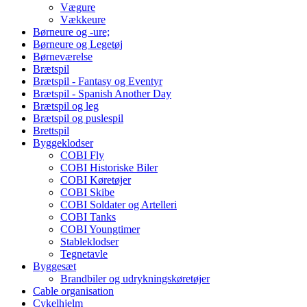
Vægure
Vækkeure
Børneure og -ure;
Børneure og Legetøj
Børneværelse
Brætspil
Brætspil - Fantasy og Eventyr
Brætspil - Spanish Another Day
Brætspil og leg
Brætspil og puslespil
Brettspil
Byggeklodser
COBI Fly
COBI Historiske Biler
COBI Køretøjer
COBI Skibe
COBI Soldater og Artelleri
COBI Tanks
COBI Youngtimer
Stableklodser
Tegnetavle
Byggesæt
Brandbiler og udrykningskøretøjer
Cable organisation
Cykelhjelm