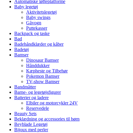
Automatiske løfteplatforme
Baby legetøj
Aktivitetslegetøj
Baby swings
Gåvogn
Puttekasser
Backpack og taske
Bad
Badehåndklæder og kåber
Badetøj
Bamser
Dinosaur Bamser
Hånddukker
Kæpheste og Tilbehør
Pokemon Bamser
TV-show Bamser
Bandmåtter
Barne- og legetøjsfigurer
Batterier og ladere
Elbiler og motorcykler 24V
Reservedele
Beauty Sets
Beklædning og accessories til børn
Beyblade Legetøj
Bijoux med perler