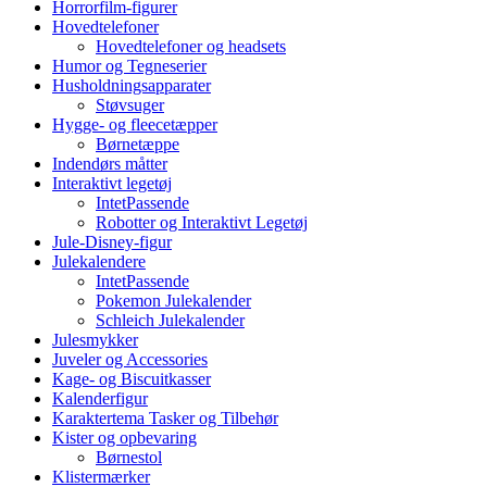
Horrorfilm-figurer
Hovedtelefoner
Hovedtelefoner og headsets
Humor og Tegneserier
Husholdningsapparater
Støvsuger
Hygge- og fleecetæpper
Børnetæppe
Indendørs måtter
Interaktivt legetøj
IntetPassende
Robotter og Interaktivt Legetøj
Jule-Disney-figur
Julekalendere
IntetPassende
Pokemon Julekalender
Schleich Julekalender
Julesmykker
Juveler og Accessories
Kage- og Biscuitkasser
Kalenderfigur
Karaktertema Tasker og Tilbehør
Kister og opbevaring
Børnestol
Klistermærker