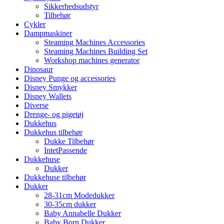
Sikkerhedsudstyr
Tilbehør
Cykler
Dampmaskiner
Steaming Machines Accessories
Steaming Machines Building Set
Workshop machines generator
Dinosaur
Disney Punge og accessories
Disney Smykker
Disney Wallets
Diverse
Drenge- og pigetøj
Dukkehus
Dukkehus tilbehør
Dukke Tilbehør
IntetPassende
Dukkehuse
Dukker
Dukkehuse tilbehør
Dukker
28-31cm Modedukker
30-35cm dukker
Baby Annabelle Dukker
Baby Born Dukker