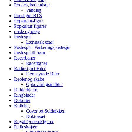
Pool og badeudstyr
Vandleg
Pop-figur BTS
Popkultur-figur
Popkultur-figurer
pusle og pleje
Puslespil
Læringslegetøj
Puslespil - Parkeringspuslespil
Puslespil til børn
Racerbaner
Racerbaner
Radiostyret Biler
Fjernstyrede Biler
Reoler og skabe
Opbevaringsmøbler
Ridderhjelm
Ringbinder
Robotter
Rolleleg
Cover og Soldækken
Doktorsæt
Royal Queen Figurer
Rulleskøjter