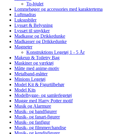
To-hjulet
Lommebøger og accessories med karaktertema
Luftmadras
Luksusbiler
Lyssæt & Belysning
Lyssæt til smykker
Madkasse og Drikkedunke
Madkasser og Drikkedunke
Magneter
Konstruktions Legetøj 1 - 5 År
Makeup & Toiletry Bag
Maskiner og værktøj
Måtte med anime-motiv
Metalband-måtter
Minions Legetøj
Model Kit & Figurtilbehør
Model Kits
Modelbygge- og samlerlegetøj
Mugge med Harry Potter motif
Musik og Alarmure
Musik- og bandfigurer
Musik- og fanart-figurer
Musik- og fanfigur
Musik- og filmmerchandise
Musik- og kendisfigurer