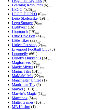
League of Legends
(9)
Learning Resources
(6)
LEGO
(526)
LEGO DUPLO
(0)
Lego Skoletaske
(19)
Lego Storage
(8)
Lightyear
(16)
Liontouch
(19)
Little Live Pets
(4)
Little Tikes
(32)
Littlest Pet shop
(2)
Liverpool Football Club
(8)
Loungefly
(661)
Lundby Dukkehus
(34)
Magformers
(3)
Magic Mixies
(15)
Magna Tiles
(14)
MaMaMeMo
(22)
Manchester United
(1)
Manhattan Toy
(6)
Marvel
(1313)
Marvin´s Magic
(1)
Matchbox
(6)
Mattel Games
(10)
MB Hasbro
(1)