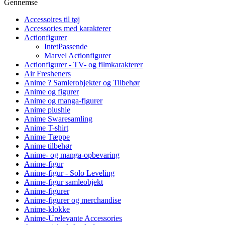
Gennemse
Accessoires til tøj
Accessories med karakterer
Actionfigurer
IntetPassende
Marvel Actionfigurer
Actionfigurer - TV- og filmkarakterer
Air Fresheners
Anime ? Samlerobjekter og Tilbehør
Anime og figurer
Anime og manga-figurer
Anime plushie
Anime Swaresamling
Anime T-shirt
Anime Tæppe
Anime tilbehør
Anime- og manga-opbevaring
Anime-figur
Anime-figur - Solo Leveling
Anime-figur samleobjekt
Anime-figurer
Anime-figurer og merchandise
Anime-klokke
Anime-Urelevante Accessories