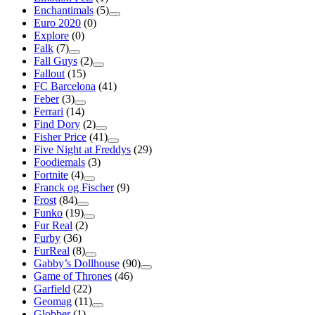
Enchantimals
(5)
Euro 2020
(0)
Explore
(0)
Falk
(7)
Fall Guys
(2)
Fallout
(15)
FC Barcelona
(41)
Feber
(3)
Ferrari
(14)
Find Dory
(2)
Fisher Price
(41)
Five Night at Freddys
(29)
Foodiemals
(3)
Fortnite
(4)
Franck og Fischer
(9)
Frost
(84)
Funko
(19)
Fur Real
(2)
Furby
(36)
FurReal
(8)
Gabby’s Dollhouse
(90)
Game of Thrones
(46)
Garfield
(22)
Geomag
(11)
Globber
(1)