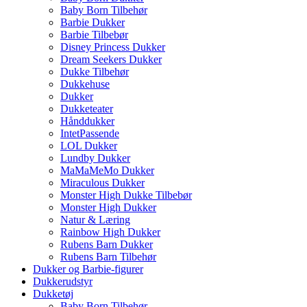
Baby Born Tilbehør
Barbie Dukker
Barbie Tilbebør
Disney Princess Dukker
Dream Seekers Dukker
Dukke Tilbehør
Dukkehuse
Dukker
Dukketeater
Hånddukker
IntetPassende
LOL Dukker
Lundby Dukker
MaMaMeMo Dukker
Miraculous Dukker
Monster High Dukke Tilbebør
Monster High Dukker
Natur & Læring
Rainbow High Dukker
Rubens Barn Dukker
Rubens Barn Tilbehør
Dukker og Barbie-figurer
Dukkerudstyr
Dukketøj
Baby Born Tilbehør