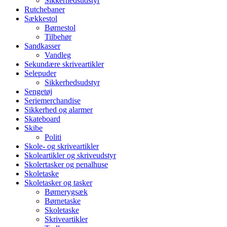
Sikkerhedsudstyr
Rutchebaner
Sækkestol
Børnestol
Tilbehør
Sandkasser
Vandleg
Sekundære skriveartikler
Selepuder
Sikkerhedsudstyr
Sengetøj
Seriemerchandise
Sikkerhed og alarmer
Skateboard
Skibe
Politi
Skole- og skriveartikler
Skoleartikler og skriveudstyr
Skolertasker og penalhuse
Skoletaske
Skoletasker og tasker
Børnerygsæk
Børnetaske
Skoletaske
Skriveartikler