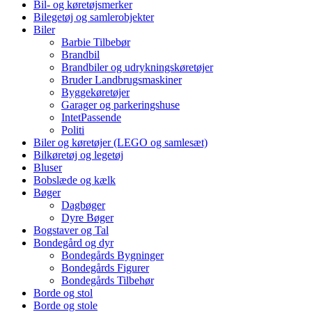
Bil- og køretøjsmerker
Bilegetøj og samlerobjekter
Biler
Barbie Tilbebør
Brandbil
Brandbiler og udrykningskøretøjer
Bruder Landbrugsmaskiner
Byggekøretøjer
Garager og parkeringshuse
IntetPassende
Politi
Biler og køretøjer (LEGO og samlesæt)
Bilkøretøj og legetøj
Bluser
Bobslæde og kælk
Bøger
Dagbøger
Dyre Bøger
Bogstaver og Tal
Bondegård og dyr
Bondegårds Bygninger
Bondegårds Figurer
Bondegårds Tilbehør
Borde og stol
Borde og stole