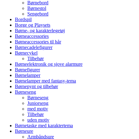
Børnebord
Børnestol
Sengebord
Bordspil
Borge og Playsets
Børne- og karakterlegetøj
Børneaccessories
Børneaccessories til hår
Børnecadelefigurer
Børnecykel
Tilbehør
Børneelektronik og sjove alarmure
Børnefigurer
Børnelamper
Børnelamper med fantasy-tema
Børnepynt og tilbehør
Børneseng
Børneseng
Juniorseng
med motiv
Tilbehør
uden motiv
Børnetaske med karaktertema
Børneure
Armbåndsure