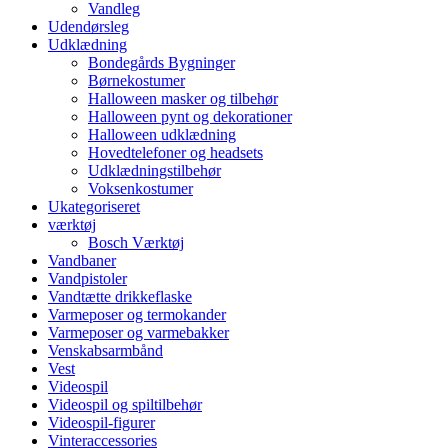
Vandleg
Udendørsleg
Udklædning
Bondegårds Bygninger
Børnekostumer
Halloween masker og tilbehør
Halloween pynt og dekorationer
Halloween udklædning
Hovedtelefoner og headsets
Udklædningstilbehør
Voksenkostumer
Ukategoriseret
værktøj
Bosch Værktøj
Vandbaner
Vandpistoler
Vandtætte drikkeflaske
Varmeposer og termokander
Varmeposer og varmebakker
Venskabsarmbånd
Vest
Videospil
Videospil og spiltilbehør
Videospil-figurer
Vinteraccessories