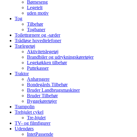
Børneseng
Legetelt
uden motiv
Tog
Tilbehør
Togbaner
Toilettrænere og -sæder
Trådløse hovedtelefoner
Trælegetøj
Aktivitetslegetøj
Brandbiler og udrykningskøretøjer
Legekøkken tilbehør
Puttekasser
Traktor
Anhængere
Bondegårds Tilbehør
Bruder Landbrugsmaskiner
Bruder Tilbehør
Byggekøretøjer
Trampolin
Trehjulet cykel
Tre-hjulet
TV- og filmfigurer
Udendørs
IntetPassende