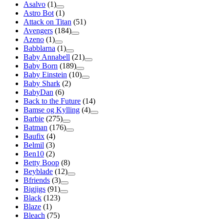
Asalvo
(1)
Astro Bot
(1)
Attack on Titan
(51)
Avengers
(184)
Azeno
(1)
Babblarna
(1)
Baby Annabell
(21)
Baby Born
(189)
Baby Einstein
(10)
Baby Shark
(2)
BabyDan
(6)
Back to the Future
(14)
Bamse og Kylling
(4)
Barbie
(275)
Batman
(176)
Baufix
(4)
Belmil
(3)
Ben10
(2)
Betty Boop
(8)
Beyblade
(12)
Bfriends
(3)
Bigjigs
(91)
Black
(123)
Blaze
(1)
Bleach
(75)