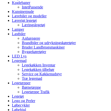
Kuglebaner
IntetPassende
Kunstnerpude
Lærebiler og modeller
Lærerigt legetøj
Læringslegetøj
Lamper
Lastbiler
Anhængere
Brandbiler og udrykningskøretøjer
Bruder Landbrugsmaskiner
Byggekøretøjer
LED Lys
Legemad
Legekøkken Inventar
Legekøkken tilbehør
Service og Køkkenudstyr
Træ legemad
Legetæpper
Børnetæppe
Legetæppe Trafik
Legetøj
Lego og Perler
Løbecykler
Løbehjul