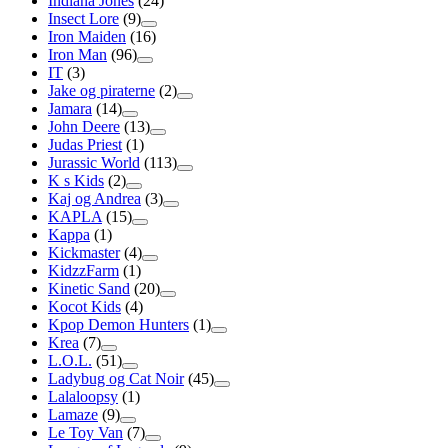
Indiana Jones
(24)
Insect Lore
(9)
Iron Maiden
(16)
Iron Man
(96)
IT
(3)
Jake og piraterne
(2)
Jamara
(14)
John Deere
(13)
Judas Priest
(1)
Jurassic World
(113)
K s Kids
(2)
Kaj og Andrea
(3)
KAPLA
(15)
Kappa
(1)
Kickmaster
(4)
KidzzFarm
(1)
Kinetic Sand
(20)
Kocot Kids
(4)
Kpop Demon Hunters
(1)
Krea
(7)
L.O.L.
(51)
Ladybug og Cat Noir
(45)
Lalaloopsy
(1)
Lamaze
(9)
Le Toy Van
(7)