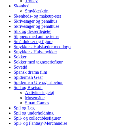
Trolley
Skønhed
Smykkeskrin
Skønheds- og makeup-sæt
Skrivesager og penalhus
Skrivesager og penalhuse
Slik og dessertlegetøj
Slippers med anime-tema
Små dukker og figure
Smykker - Halskæder med logo
Smykker - Halssmykker
Sokker
Sokker med tegneseriefigur
Sovetid
Spansk drama film
Spiderman Gear
Spiderman Ure og Tilbehør
Spil og Brætspil
Aktivitetslegetøj
Musemåtte
Smart Games
Spil og Leg
Spil og underholdning
Spil- og collectiblesfigurer
Spil- og Fantasy-Merchandise