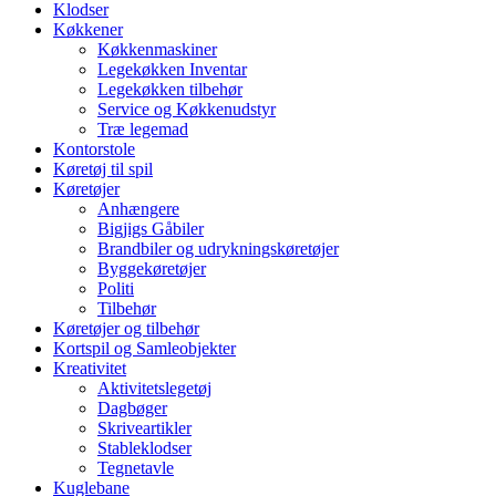
Klodser
Køkkener
Køkkenmaskiner
Legekøkken Inventar
Legekøkken tilbehør
Service og Køkkenudstyr
Træ legemad
Kontorstole
Køretøj til spil
Køretøjer
Anhængere
Bigjigs Gåbiler
Brandbiler og udrykningskøretøjer
Byggekøretøjer
Politi
Tilbehør
Køretøjer og tilbehør
Kortspil og Samleobjekter
Kreativitet
Aktivitetslegetøj
Dagbøger
Skriveartikler
Stableklodser
Tegnetavle
Kuglebane