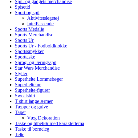
Spil- og gadgets merchandise
Spisetid
Sport og spil
Aktivitetslegetøj
IntetPassende
Sports Medalje
Sports Merchandise
Sports Ur
Sports Ur - Fodboldklokke
Sportssmykker
Sporttaske
Sprog- og læringsspil
Star Wars Merchandise
Stylter
Superhelte Lommebøger
Superhelte ur
Superhelte-figurer
Sweatshirt
T-shirt lange ærmer
Tæpper og gulve
Tapet
Væg Dekoration
Taske og tilbehør med karaktertema
Taske til børneleg
Telte