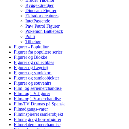
Bruder Tilbehør
Byggekøretøjer
Dinosaur Figurer
Eldrador creatures
IntetPassende
Paw Patrol Figurer
Pokemon Battlepack
Politi
Tilbehør
Figurer - Popkultur
Figurer fra populære serier
Figurer og Blokke
Figurer og collectibles
Figurer og Legetøj
Figurer og samlekort
Figurer og samleobjekter
Figurer og souvenirs
Film- og seriemerchandise
Film- og TV-figurer
Film- og TV-merchandise
Film/TV Dramas på Spansk
Filmadgangs-varer
Filminspireret samlerobjekt
Filmmagi og horrorfigurer
Filmrelateret merchandise