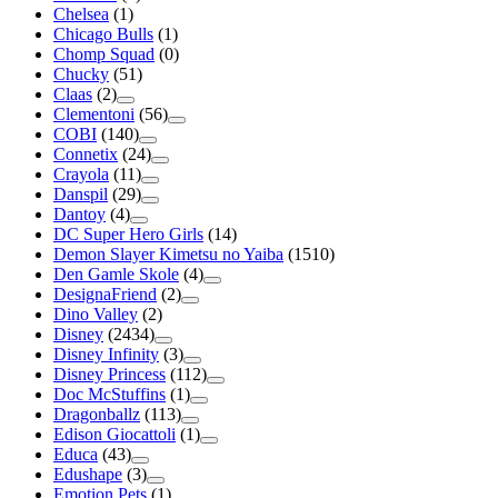
Chelsea
(1)
Chicago Bulls
(1)
Chomp Squad
(0)
Chucky
(51)
Claas
(2)
Clementoni
(56)
COBI
(140)
Connetix
(24)
Crayola
(11)
Danspil
(29)
Dantoy
(4)
DC Super Hero Girls
(14)
Demon Slayer Kimetsu no Yaiba
(1510)
Den Gamle Skole
(4)
DesignaFriend
(2)
Dino Valley
(2)
Disney
(2434)
Disney Infinity
(3)
Disney Princess
(112)
Doc McStuffins
(1)
Dragonballz
(113)
Edison Giocattoli
(1)
Educa
(43)
Edushape
(3)
Emotion Pets
(1)