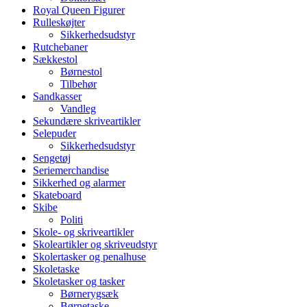
Royal Queen Figurer
Rulleskøjter
Sikkerhedsudstyr
Rutchebaner
Sækkestol
Børnestol
Tilbehør
Sandkasser
Vandleg
Sekundære skriveartikler
Selepuder
Sikkerhedsudstyr
Sengetøj
Seriemerchandise
Sikkerhed og alarmer
Skateboard
Skibe
Politi
Skole- og skriveartikler
Skoleartikler og skriveudstyr
Skolertasker og penalhuse
Skoletaske
Skoletasker og tasker
Børnerygsæk
Børnetaske