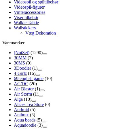
Videospil og spiltilbehør
Videospil-figurer
Vinteraccessories
Viser tilbehør
Walkie Talkie
Wallstickers
Væg Dekoration
Varemærker
(NotSet)
(1290)
30MM
(2)
30MS
(0)
3Doodler
(1)
4-Girlz
(16)
69 english game
(10)
AC/DC
(20)
Air Blaster
(1)
Air Storm
(1)
Alga
(10)
Alices Tea Store
(0)
Android
(5)
Anthrax
(3)
Aqua beads
(5)
Aquadoodle
(3)