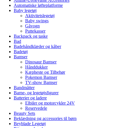
Anime-Urelevante Accessories
Automatiske løfteplatforme
Baby legetøj
Aktivitetslegetøj
Baby swings
Gåvogn
Puttekasser
Backpack og taske
Bad
Badehåndklæder og kåber
Badetøj
Bamser
Dinosaur Bamser
Hånddukker
Kæpheste og Tilbehør
Pokemon Bamser
TV-show Bamser
Bandmåtter
Barne- og legetøjsfigurer
Batterier og ladere
Elbiler og motorcykler 24V
Reservedele
Beauty Sets
Beklædning og accessories til børn
Beyblade Legetøj