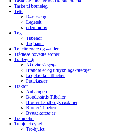
Taske og tilbehør med karaktertema
Taske til børneleg
Telte
Børneseng
Legetelt
uden motiv
Tog
Tilbehør
Togbaner
Toilettrænere og -sæder
Trådløse hovedtelefoner
Trælegetøj
Aktivitetslegetøj
Brandbiler og udrykningskøretøjer
Legekøkken tilbehør
Puttekasser
Traktor
Anhængere
Bondegårds Tilbehør
Bruder Landbrugsmaskiner
Bruder Tilbehør
Byggekøretøjer
Trampolin
Trehjulet cykel
Tre-hjulet