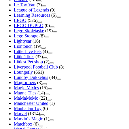
Le Toy Van
(7)
League of Legends
(9)
Learning Resources
(6)
LEGO
(526)
LEGO DUPLO
(0)
Lego Skoletaske
(19)
Lego Storage
(8)
Lightyear
(16)
Liontouch
(19)
Little Live Pets
(4)
Little Tikes
(33)
Littlest Pet shop
(2)
Liverpool Football Club
(8)
Loungefly
(661)
Lundby Dukkehus
(34)
Magformers
(3)
Magic Mixies
(15)
Magna Tiles
(14)
MaMaMeMo
(22)
Manchester United
(1)
Manhattan Toy
(6)
Marvel
(1314)
Marvin´s Magic
(1)
Matchbox
(6)