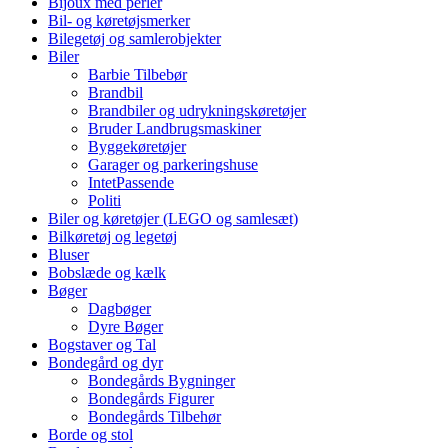
Bijoux med perler
Bil- og køretøjsmerker
Bilegetøj og samlerobjekter
Biler
Barbie Tilbebør
Brandbil
Brandbiler og udrykningskøretøjer
Bruder Landbrugsmaskiner
Byggekøretøjer
Garager og parkeringshuse
IntetPassende
Politi
Biler og køretøjer (LEGO og samlesæt)
Bilkøretøj og legetøj
Bluser
Bobslæde og kælk
Bøger
Dagbøger
Dyre Bøger
Bogstaver og Tal
Bondegård og dyr
Bondegårds Bygninger
Bondegårds Figurer
Bondegårds Tilbehør
Borde og stol