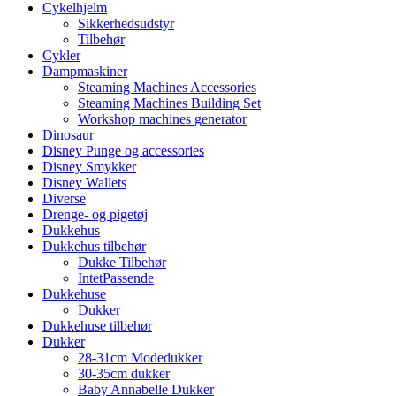
Cykelhjelm
Sikkerhedsudstyr
Tilbehør
Cykler
Dampmaskiner
Steaming Machines Accessories
Steaming Machines Building Set
Workshop machines generator
Dinosaur
Disney Punge og accessories
Disney Smykker
Disney Wallets
Diverse
Drenge- og pigetøj
Dukkehus
Dukkehus tilbehør
Dukke Tilbehør
IntetPassende
Dukkehuse
Dukker
Dukkehuse tilbehør
Dukker
28-31cm Modedukker
30-35cm dukker
Baby Annabelle Dukker