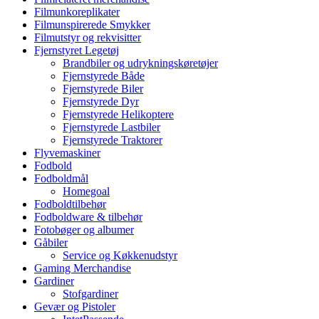
Filmunkoreplikater
Filmunspirerede Smykker
Filmutstyr og rekvisitter
Fjernstyret Legetøj
Brandbiler og udrykningskøretøjer
Fjernstyrede Både
Fjernstyrede Biler
Fjernstyrede Dyr
Fjernstyrede Helikoptere
Fjernstyrede Lastbiler
Fjernstyrede Traktorer
Flyvemaskiner
Fodbold
Fodboldmål
Homegoal
Fodboldtilbehør
Fodboldware & tilbehør
Fotobøger og albumer
Gåbiler
Service og Køkkenudstyr
Gaming Merchandise
Gardiner
Stofgardiner
Gevær og Pistoler