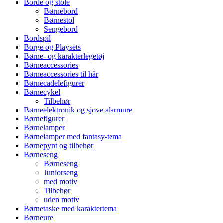
Borde og stole
Børnebord
Børnestol
Sengebord
Bordspil
Borge og Playsets
Børne- og karakterlegetøj
Børneaccessories
Børneaccessories til hår
Børnecadelefigurer
Børnecykel
Tilbehør
Børneelektronik og sjove alarmure
Børnefigurer
Børnelamper
Børnelamper med fantasy-tema
Børnepynt og tilbehør
Børneseng
Børneseng
Juniorseng
med motiv
Tilbehør
uden motiv
Børnetaske med karaktertema
Børneure