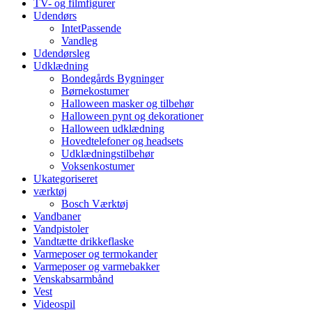
TV- og filmfigurer
Udendørs
IntetPassende
Vandleg
Udendørsleg
Udklædning
Bondegårds Bygninger
Børnekostumer
Halloween masker og tilbehør
Halloween pynt og dekorationer
Halloween udklædning
Hovedtelefoner og headsets
Udklædningstilbehør
Voksenkostumer
Ukategoriseret
værktøj
Bosch Værktøj
Vandbaner
Vandpistoler
Vandtætte drikkeflaske
Varmeposer og termokander
Varmeposer og varmebakker
Venskabsarmbånd
Vest
Videospil