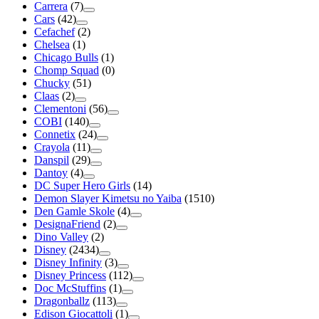
Carrera
(7)
Cars
(42)
Cefachef
(2)
Chelsea
(1)
Chicago Bulls
(1)
Chomp Squad
(0)
Chucky
(51)
Claas
(2)
Clementoni
(56)
COBI
(140)
Connetix
(24)
Crayola
(11)
Danspil
(29)
Dantoy
(4)
DC Super Hero Girls
(14)
Demon Slayer Kimetsu no Yaiba
(1510)
Den Gamle Skole
(4)
DesignaFriend
(2)
Dino Valley
(2)
Disney
(2434)
Disney Infinity
(3)
Disney Princess
(112)
Doc McStuffins
(1)
Dragonballz
(113)
Edison Giocattoli
(1)