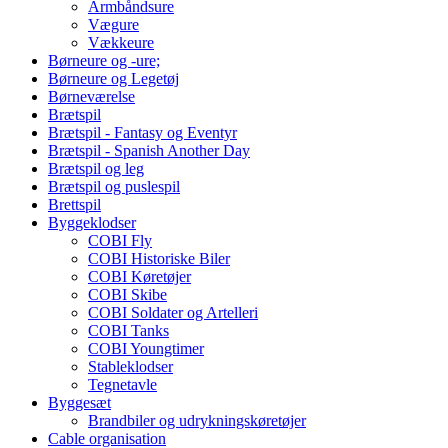
Armbåndsure
Vægure
Vækkeure
Børneure og -ure;
Børneure og Legetøj
Børneværelse
Brætspil
Brætspil - Fantasy og Eventyr
Brætspil - Spanish Another Day
Brætspil og leg
Brætspil og puslespil
Brettspil
Byggeklodser
COBI Fly
COBI Historiske Biler
COBI Køretøjer
COBI Skibe
COBI Soldater og Artelleri
COBI Tanks
COBI Youngtimer
Stableklodser
Tegnetavle
Byggesæt
Brandbiler og udrykningskøretøjer
Cable organisation