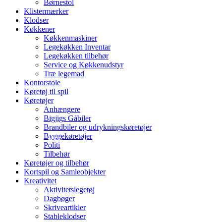
Børnestol
Klistermærker
Klodser
Køkkener
Køkkenmaskiner
Legekøkken Inventar
Legekøkken tilbehør
Service og Køkkenudstyr
Træ legemad
Kontorstole
Køretøj til spil
Køretøjer
Anhængere
Bigjigs Gåbiler
Brandbiler og udrykningskøretøjer
Byggekøretøjer
Politi
Tilbehør
Køretøjer og tilbehør
Kortspil og Samleobjekter
Kreativitet
Aktivitetslegetøj
Dagbøger
Skriveartikler
Stableklodser