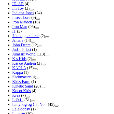
IDo3D
(4)
Im Toy
(3)
Indiana Jones
(24)
Insect Lore
(9)
Iron Maiden
(16)
Iron Man
(96)
IT
(3)
Jake og piraterne
(2)
Jamara
(14)
John Deere
(12)
Judas Priest
(1)
Jurassic World
(113)
K s Kids
(2)
Kaj og Andrea
(3)
KAPLA
(15)
Kappa
(1)
Kickmaster
(4)
KidzzFarm
(1)
Kinetic Sand
(20)
Kocot Kids
(4)
Krea
(7)
L.O.L.
(51)
Ladybug og Cat Noir
(45)
Lalaloopsy
(1)
Lamaze
(10)