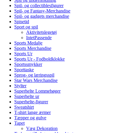
Spil og underholdning
Spil- og collectiblesfigurer
Spil- og Fantasy-Merchandise
Spil- og gadgets merchandise
Spisetid
Sport og spil
Aktivitetslegetøj
IntetPassende
Sports Medalje
Sports Merchandise
Sports Ur
Sports Ur - Fodboldklokke
Sportssmykker
Sporttaske
Sprog- og læringsspil
Star Wars Merchandise
Stylter
Superhelte Lommebøger
Superhelte ur
Superhelte-figurer
Sweatshirt
T-shirt lange ærmer
Tæpper og gulve
Tapet
Væg Dekoration