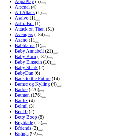
AquaPlay
(5)
Arsenal
(4)
Art Attack
(1)
Asalvo
(1)
Astro Bot
(1)
Attack on Titan
(51)
Avengers
(184)
Azeno
(1)
Babblarna
(1)
Baby Annabell
(21)
Baby Born
(187)
Baby Einstein
(10)
Baby Shark
(2)
BabyDan
(6)
Back to the Future
(14)
Bamse og Kylling
(4)
Barbie
(276)
Batman
(176)
Baufix
(4)
Belmil
(3)
Ben10
(2)
Betty Boop
(8)
Beyblade
(12)
Bfriends
(3)
Bigjigs
(92)