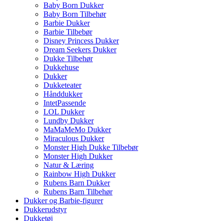
Baby Born Dukker
Baby Born Tilbehør
Barbie Dukker
Barbie Tilbebør
Disney Princess Dukker
Dream Seekers Dukker
Dukke Tilbehør
Dukkehuse
Dukker
Dukketeater
Hånddukker
IntetPassende
LOL Dukker
Lundby Dukker
MaMaMeMo Dukker
Miraculous Dukker
Monster High Dukke Tilbebør
Monster High Dukker
Natur & Læring
Rainbow High Dukker
Rubens Barn Dukker
Rubens Barn Tilbehør
Dukker og Barbie-figurer
Dukkerudstyr
Dukketøj