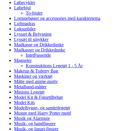
Løbecykler
Løbehjul
To-hjulet
Lommebøger og accessories med karaktertema
Luftmadras
Luksusbiler
Lyssæt & Belysning
Lyssæt til smykker
Madkasse og Drikkedunke
Madkasser og Drikkedunke
IntetPassende
Magneter
Konstruktions Legetøj 1 - 5 År
Makeup & Toiletry Bag
Maskiner og værktøj
Måtte med anime-motiv
Metalband-måtter
Minions Legetøj
Model Kit & Figurtilbehør
Model Kits
Modelbygge- og samlerlegetøj
Mugge med Harry Potter motif
Musik og Alarmure
Musik- og bandfigurer
Musik- og fanart-figurer