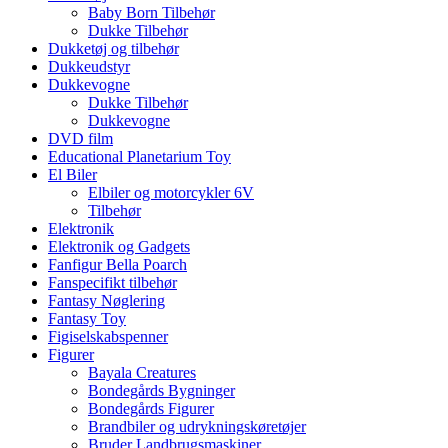
Baby Born Tilbehør
Dukke Tilbehør
Dukketøj og tilbehør
Dukkeudstyr
Dukkevogne
Dukke Tilbehør
Dukkevogne
DVD film
Educational Planetarium Toy
El Biler
Elbiler og motorcykler 6V
Tilbehør
Elektronik
Elektronik og Gadgets
Fanfigur Bella Poarch
Fanspecifikt tilbehør
Fantasy Nøglering
Fantasy Toy
Figiselskabspenner
Figurer
Bayala Creatures
Bondegårds Bygninger
Bondegårds Figurer
Brandbiler og udrykningskøretøjer
Bruder Landbrugsmaskiner