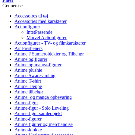
Filter
Gennemse
Accessoires til tøj
Accessories med karakterer
Actionfigurer
IntetPassende
Marvel Actionfigurer
Actionfigurer - TV- og filmkarakterer
Air Fresheners
Anime ? Samlerobjekter og Tilbehør
Anime og figurer
Anime og manga-figurer
Anime plushie
Anime Swaresamling
Anime T-shirt
Anime Tæppe
Anime tilbehør
Anime- og manga-opbevaring
Anime-figur
Anime-figur - Solo Leveling
Anime-figur samleobjekt
Anime-figurer
Anime-figurer og merchandise
Anime-klokke