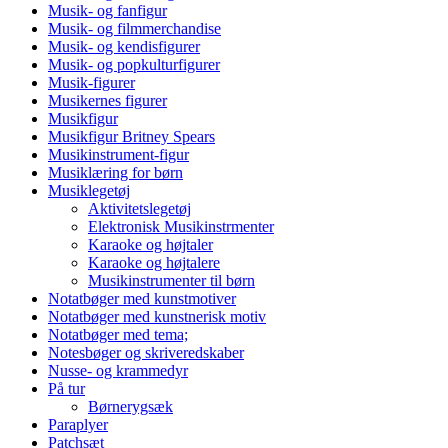
Musik- og fanfigur
Musik- og filmmerchandise
Musik- og kendisfigurer
Musik- og popkulturfigurer
Musik-figurer
Musikernes figurer
Musikfigur
Musikfigur Britney Spears
Musikinstrument-figur
Musiklæring for børn
Musiklegetøj
Aktivitetslegetøj
Elektronisk Musikinstrmenter
Karaoke og højtaler
Karaoke og højtalere
Musikinstrumenter til børn
Notatbøger med kunstmotiver
Notatbøger med kunstnerisk motiv
Notatbøger med tema;
Notesbøger og skriveredskaber
Nusse- og krammedyr
På tur
Børnerygsæk
Paraplyer
Patchsæt