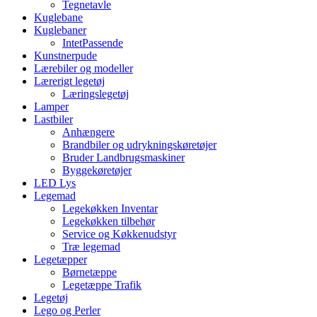
Tegnetavle
Kuglebane
Kuglebaner
IntetPassende
Kunstnerpude
Lærebiler og modeller
Lærerigt legetøj
Læringslegetøj
Lamper
Lastbiler
Anhængere
Brandbiler og udrykningskøretøjer
Bruder Landbrugsmaskiner
Byggekøretøjer
LED Lys
Legemad
Legekøkken Inventar
Legekøkken tilbehør
Service og Køkkenudstyr
Træ legemad
Legetæpper
Børnetæppe
Legetæppe Trafik
Legetøj
Lego og Perler