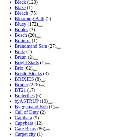
Black
(123)
Blaze
(1)
Bleach
(75)
Blooming Bath
(5)
Bluey
(172)
Bobles
(3)
Bosch
(26)
Brainrot
(1)
Brandmand Sam
(27)
Bratz
(1)
Braun
(2)
Bright Starts
(1)
Brio
(62)
Bristle Blocks
(3)
BRIXIES
(8)
Bruder
(226)
BT21
(17)
Butterflies
(6)
byASTRUP
(10)
Byggemand Bob
(1)
Call of Duty
(2)
Capibara
(9)
Capybara
(12)
Care Bears
(86)
Carpet city
(1)