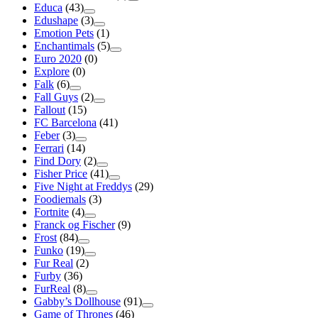
Educa
(43)
Edushape
(3)
Emotion Pets
(1)
Enchantimals
(5)
Euro 2020
(0)
Explore
(0)
Falk
(6)
Fall Guys
(2)
Fallout
(15)
FC Barcelona
(41)
Feber
(3)
Ferrari
(14)
Find Dory
(2)
Fisher Price
(41)
Five Night at Freddys
(29)
Foodiemals
(3)
Fortnite
(4)
Franck og Fischer
(9)
Frost
(84)
Funko
(19)
Fur Real
(2)
Furby
(36)
FurReal
(8)
Gabby’s Dollhouse
(91)
Game of Thrones
(46)