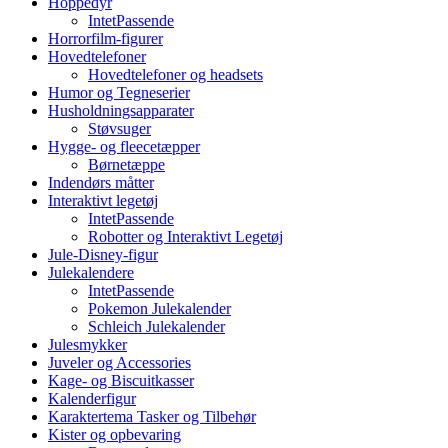
Hoppedyr
IntetPassende
Horrorfilm-figurer
Hovedtelefoner
Hovedtelefoner og headsets
Humor og Tegneserier
Husholdningsapparater
Støvsuger
Hygge- og fleecetæpper
Børnetæppe
Indendørs måtter
Interaktivt legetøj
IntetPassende
Robotter og Interaktivt Legetøj
Jule-Disney-figur
Julekalendere
IntetPassende
Pokemon Julekalender
Schleich Julekalender
Julesmykker
Juveler og Accessories
Kage- og Biscuitkasser
Kalenderfigur
Karaktertema Tasker og Tilbehør
Kister og opbevaring