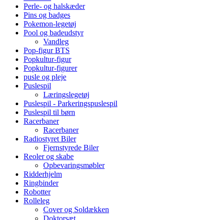
Perle- og halskæder
Pins og badges
Pokemon-legetøj
Pool og badeudstyr
Vandleg
Pop-figur BTS
Popkultur-figur
Popkultur-figurer
pusle og pleje
Puslespil
Læringslegetøj
Puslespil - Parkeringspuslespil
Puslespil til børn
Racerbaner
Racerbaner
Radiostyret Biler
Fjernstyrede Biler
Reoler og skabe
Opbevaringsmøbler
Ridderhjelm
Ringbinder
Robotter
Rolleleg
Cover og Soldækken
Doktorsæt