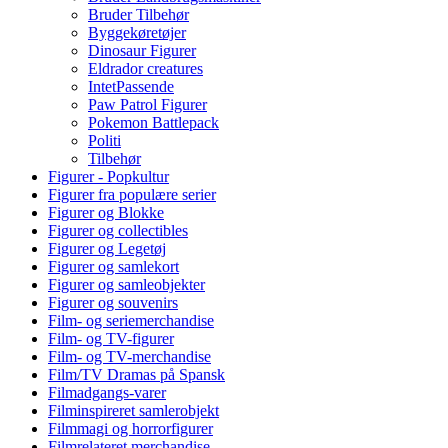
Bruder Tilbehør
Byggekøretøjer
Dinosaur Figurer
Eldrador creatures
IntetPassende
Paw Patrol Figurer
Pokemon Battlepack
Politi
Tilbehør
Figurer - Popkultur
Figurer fra populære serier
Figurer og Blokke
Figurer og collectibles
Figurer og Legetøj
Figurer og samlekort
Figurer og samleobjekter
Figurer og souvenirs
Film- og seriemerchandise
Film- og TV-figurer
Film- og TV-merchandise
Film/TV Dramas på Spansk
Filmadgangs-varer
Filminspireret samlerobjekt
Filmmagi og horrorfigurer
Filmrelateret merchandise