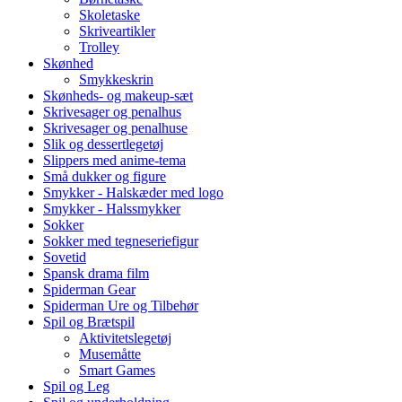
Skoletaske
Skriveartikler
Trolley
Skønhed
Smykkeskrin
Skønheds- og makeup-sæt
Skrivesager og penalhus
Skrivesager og penalhuse
Slik og dessertlegetøj
Slippers med anime-tema
Små dukker og figure
Smykker - Halskæder med logo
Smykker - Halssmykker
Sokker
Sokker med tegneseriefigur
Sovetid
Spansk drama film
Spiderman Gear
Spiderman Ure og Tilbehør
Spil og Brætspil
Aktivitetslegetøj
Musemåtte
Smart Games
Spil og Leg