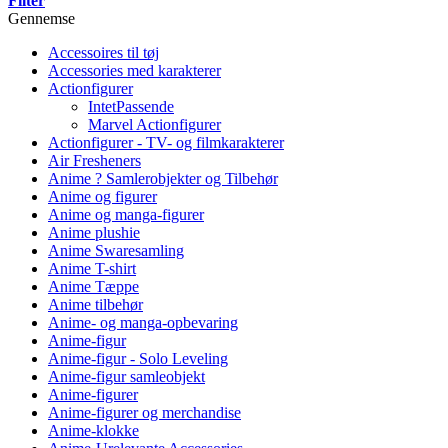
Filter
Gennemse
Accessoires til tøj
Accessories med karakterer
Actionfigurer
IntetPassende
Marvel Actionfigurer
Actionfigurer - TV- og filmkarakterer
Air Fresheners
Anime ? Samlerobjekter og Tilbehør
Anime og figurer
Anime og manga-figurer
Anime plushie
Anime Swaresamling
Anime T-shirt
Anime Tæppe
Anime tilbehør
Anime- og manga-opbevaring
Anime-figur
Anime-figur - Solo Leveling
Anime-figur samleobjekt
Anime-figurer
Anime-figurer og merchandise
Anime-klokke