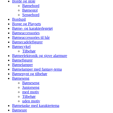
Borde og stole
Børnebord
Børnestol
Sengebord
Bordspil
Borge og Playsets
Børne- og karakterlegetøj
Børneaccessories
Børneaccessories til hår
Børnecadelefigurer
Børnecykel
Tilbehør
Børneelektronik og sjove alarmure
Børnefigurer
Børnelamper
Børnelamper med fantasy-tema
Børnepynt og tilbehør
Børneseng
Børneseng
Juniorseng
med motiv
Tilbehør
uden motiv
Børnetaske med karaktertema
Børneure