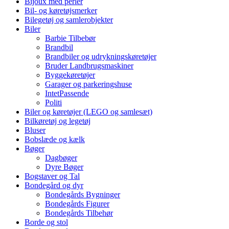
Bijoux med perler
Bil- og køretøjsmerker
Bilegetøj og samlerobjekter
Biler
Barbie Tilbebør
Brandbil
Brandbiler og udrykningskøretøjer
Bruder Landbrugsmaskiner
Byggekøretøjer
Garager og parkeringshuse
IntetPassende
Politi
Biler og køretøjer (LEGO og samlesæt)
Bilkøretøj og legetøj
Bluser
Bobslæde og kælk
Bøger
Dagbøger
Dyre Bøger
Bogstaver og Tal
Bondegård og dyr
Bondegårds Bygninger
Bondegårds Figurer
Bondegårds Tilbehør
Borde og stol