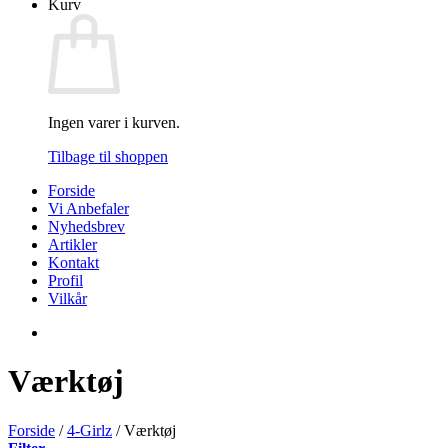
Kurv
Ingen varer i kurven.
Tilbage til shoppen
Forside
Vi Anbefaler
Nyhedsbrev
Artikler
Kontakt
Profil
Vilkår
Værktøj
Forside
/
4-Girlz
/
Værktøj