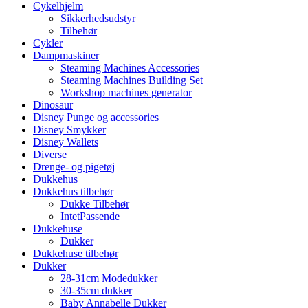
Cykelhjelm
Sikkerhedsudstyr
Tilbehør
Cykler
Dampmaskiner
Steaming Machines Accessories
Steaming Machines Building Set
Workshop machines generator
Dinosaur
Disney Punge og accessories
Disney Smykker
Disney Wallets
Diverse
Drenge- og pigetøj
Dukkehus
Dukkehus tilbehør
Dukke Tilbehør
IntetPassende
Dukkehuse
Dukker
Dukkehuse tilbehør
Dukker
28-31cm Modedukker
30-35cm dukker
Baby Annabelle Dukker