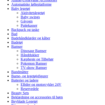
Anime-Urelevante Accessories
Automatiske løfteplatforme
Baby legetøj
Aktivitetslegetøj
Baby swings
Gåvogn
Puttekasser
Backpack og taske
Bad
Badehåndklæder og kåber
Badetøj
Bamser
Dinosaur Bamser
Hånddukker
Kæpheste og Tilbehør
Pokemon Bamser
TV-show Bamser
Bandmåtter
Barne- og legetøjsfigurer
Batterier og ladere
Elbiler og motorcykler 24V
Reservedele
Beauty Sets
Beklædning og accessories til børn
Beyblade Legetøj