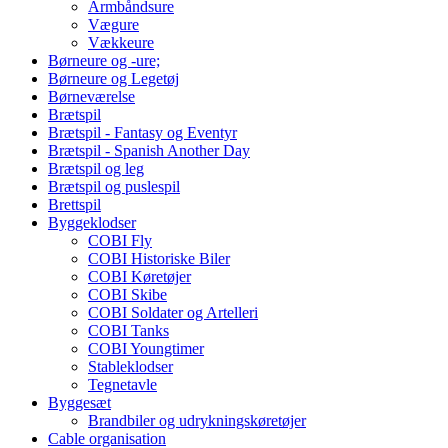
Armbåndsure
Vægure
Vækkeure
Børneure og -ure;
Børneure og Legetøj
Børneværelse
Brætspil
Brætspil - Fantasy og Eventyr
Brætspil - Spanish Another Day
Brætspil og leg
Brætspil og puslespil
Brettspil
Byggeklodser
COBI Fly
COBI Historiske Biler
COBI Køretøjer
COBI Skibe
COBI Soldater og Artelleri
COBI Tanks
COBI Youngtimer
Stableklodser
Tegnetavle
Byggesæt
Brandbiler og udrykningskøretøjer
Cable organisation