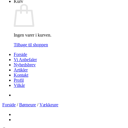
Kurv
Ingen varer i kurven.
Tilbage til shoppen
Forside
Vi Anbefaler
Nyhedsbrev
Artikler
Kontakt
Profil
Vilkår
Forside
/
Børneure
/
Vækkeure