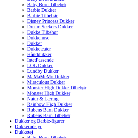
Baby Born Tilbehør
Barbie Dukker
Barbie Tilbebør
Disney Princess Dukker
Dream Seekers Dukker
Dukke Tilbehør
Dukkehuse
Dukker
Dukketeater
Hånddukker
IntetPassende
LOL Dukker
Lundby Dukker
MaMaMeMo Dukker
Miraculous Dukker
Monster High Dukke Tilbebør
Monster High Dukker
Natur & Læring
Rainbow High Dukker
Rubens Barn Dukker
Rubens Barn Tilbehør
Dukker og Barbie-figurer
Dukkerudstyr
Dukketøj
Baby Born Tilbehør