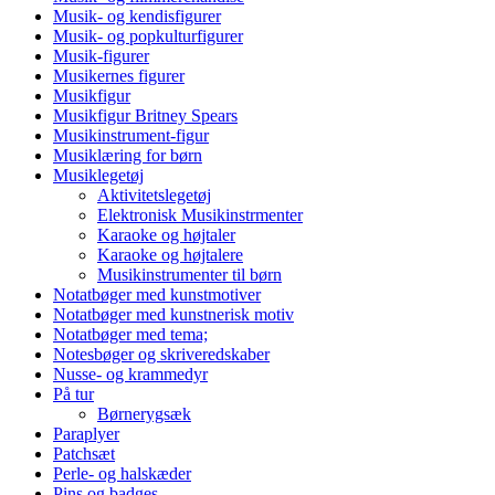
Musik- og kendisfigurer
Musik- og popkulturfigurer
Musik-figurer
Musikernes figurer
Musikfigur
Musikfigur Britney Spears
Musikinstrument-figur
Musiklæring for børn
Musiklegetøj
Aktivitetslegetøj
Elektronisk Musikinstrmenter
Karaoke og højtaler
Karaoke og højtalere
Musikinstrumenter til børn
Notatbøger med kunstmotiver
Notatbøger med kunstnerisk motiv
Notatbøger med tema;
Notesbøger og skriveredskaber
Nusse- og krammedyr
På tur
Børnerygsæk
Paraplyer
Patchsæt
Perle- og halskæder
Pins og badges