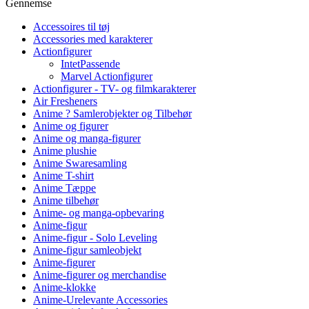
Gennemse
Accessoires til tøj
Accessories med karakterer
Actionfigurer
IntetPassende
Marvel Actionfigurer
Actionfigurer - TV- og filmkarakterer
Air Fresheners
Anime ? Samlerobjekter og Tilbehør
Anime og figurer
Anime og manga-figurer
Anime plushie
Anime Swaresamling
Anime T-shirt
Anime Tæppe
Anime tilbehør
Anime- og manga-opbevaring
Anime-figur
Anime-figur - Solo Leveling
Anime-figur samleobjekt
Anime-figurer
Anime-figurer og merchandise
Anime-klokke
Anime-Urelevante Accessories