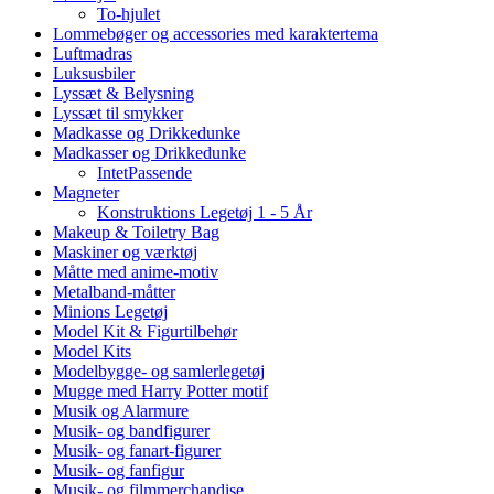
To-hjulet
Lommebøger og accessories med karaktertema
Luftmadras
Luksusbiler
Lyssæt & Belysning
Lyssæt til smykker
Madkasse og Drikkedunke
Madkasser og Drikkedunke
IntetPassende
Magneter
Konstruktions Legetøj 1 - 5 År
Makeup & Toiletry Bag
Maskiner og værktøj
Måtte med anime-motiv
Metalband-måtter
Minions Legetøj
Model Kit & Figurtilbehør
Model Kits
Modelbygge- og samlerlegetøj
Mugge med Harry Potter motif
Musik og Alarmure
Musik- og bandfigurer
Musik- og fanart-figurer
Musik- og fanfigur
Musik- og filmmerchandise