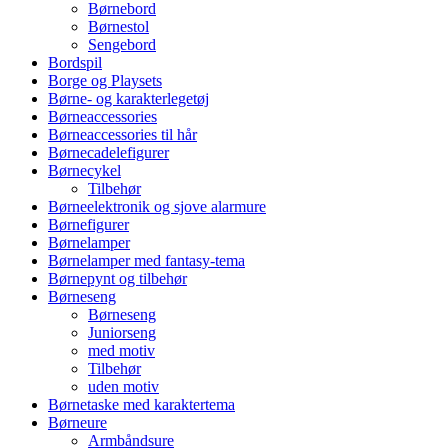
Børnebord
Børnestol
Sengebord
Bordspil
Borge og Playsets
Børne- og karakterlegetøj
Børneaccessories
Børneaccessories til hår
Børnecadelefigurer
Børnecykel
Tilbehør
Børneelektronik og sjove alarmure
Børnefigurer
Børnelamper
Børnelamper med fantasy-tema
Børnepynt og tilbehør
Børneseng
Børneseng
Juniorseng
med motiv
Tilbehør
uden motiv
Børnetaske med karaktertema
Børneure
Armbåndsure