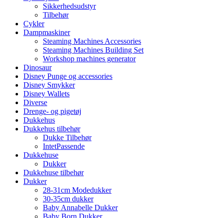
Sikkerhedsudstyr
Tilbehør
Cykler
Dampmaskiner
Steaming Machines Accessories
Steaming Machines Building Set
Workshop machines generator
Dinosaur
Disney Punge og accessories
Disney Smykker
Disney Wallets
Diverse
Drenge- og pigetøj
Dukkehus
Dukkehus tilbehør
Dukke Tilbehør
IntetPassende
Dukkehuse
Dukker
Dukkehuse tilbehør
Dukker
28-31cm Modedukker
30-35cm dukker
Baby Annabelle Dukker
Baby Born Dukker