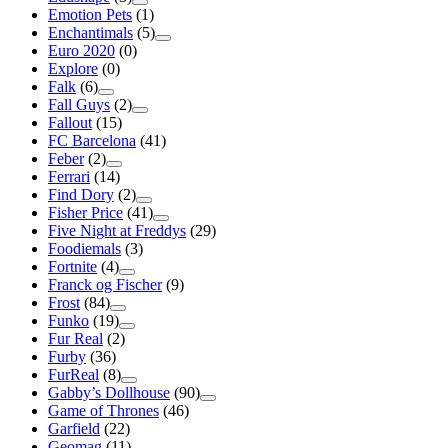
Emotion Pets
(1)
Enchantimals
(5)
Euro 2020
(0)
Explore
(0)
Falk
(6)
Fall Guys
(2)
Fallout
(15)
FC Barcelona
(41)
Feber
(2)
Ferrari
(14)
Find Dory
(2)
Fisher Price
(41)
Five Night at Freddys
(29)
Foodiemals
(3)
Fortnite
(4)
Franck og Fischer
(9)
Frost
(84)
Funko
(19)
Fur Real
(2)
Furby
(36)
FurReal
(8)
Gabby’s Dollhouse
(90)
Game of Thrones
(46)
Garfield
(22)
Geomag
(11)