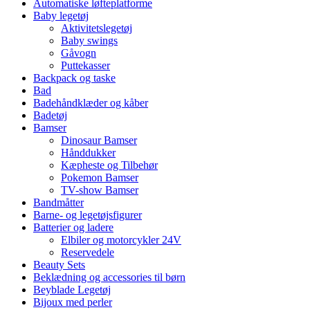
Automatiske løfteplatforme
Baby legetøj
Aktivitetslegetøj
Baby swings
Gåvogn
Puttekasser
Backpack og taske
Bad
Badehåndklæder og kåber
Badetøj
Bamser
Dinosaur Bamser
Hånddukker
Kæpheste og Tilbehør
Pokemon Bamser
TV-show Bamser
Bandmåtter
Barne- og legetøjsfigurer
Batterier og ladere
Elbiler og motorcykler 24V
Reservedele
Beauty Sets
Beklædning og accessories til børn
Beyblade Legetøj
Bijoux med perler