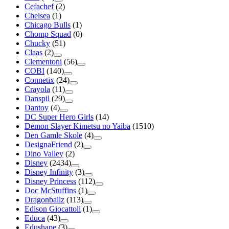
Cefachef
(2)
Chelsea
(1)
Chicago Bulls
(1)
Chomp Squad
(0)
Chucky
(51)
Claas
(2)
Clementoni
(56)
COBI
(140)
Connetix
(24)
Crayola
(11)
Danspil
(29)
Dantoy
(4)
DC Super Hero Girls
(14)
Demon Slayer Kimetsu no Yaiba
(1510)
Den Gamle Skole
(4)
DesignaFriend
(2)
Dino Valley
(2)
Disney
(2434)
Disney Infinity
(3)
Disney Princess
(112)
Doc McStuffins
(1)
Dragonballz
(113)
Edison Giocattoli
(1)
Educa
(43)
Edushape
(3)