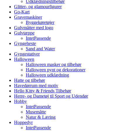
Udklædningstilbehør
Glitter- og glamourfigurer
Go-Kart
Gravemaskiner
Byggekøretøjer
Gulvmåtter med logo
Gulvtæppe
IntetPassende
Gyngeheste
Sand and Water
Gyngestativer
Halloween
Halloween masker og tilbehør
Halloween pynt og dekorationer
Halloween udklædning
Hatte og tilbehør
Havedørrum med motiv
Hello Kitty & Friends Tilbehør
Herre- og Dametøj til Sport og Udendør
Hobby
IntetPassende
Musemåtte
Natur & Læring
Hoppedyr
IntetPassende