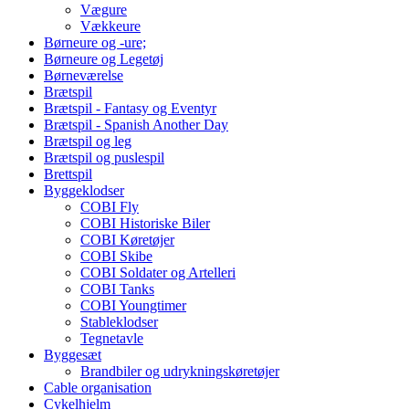
Vægure
Vækkeure
Børneure og -ure;
Børneure og Legetøj
Børneværelse
Brætspil
Brætspil - Fantasy og Eventyr
Brætspil - Spanish Another Day
Brætspil og leg
Brætspil og puslespil
Brettspil
Byggeklodser
COBI Fly
COBI Historiske Biler
COBI Køretøjer
COBI Skibe
COBI Soldater og Artelleri
COBI Tanks
COBI Youngtimer
Stableklodser
Tegnetavle
Byggesæt
Brandbiler og udrykningskøretøjer
Cable organisation
Cykelhjelm