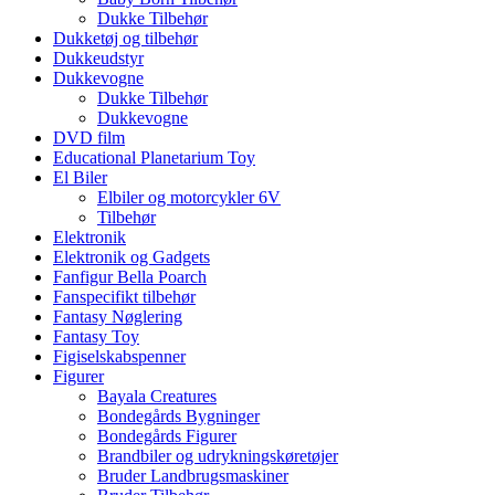
Dukke Tilbehør
Dukketøj og tilbehør
Dukkeudstyr
Dukkevogne
Dukke Tilbehør
Dukkevogne
DVD film
Educational Planetarium Toy
El Biler
Elbiler og motorcykler 6V
Tilbehør
Elektronik
Elektronik og Gadgets
Fanfigur Bella Poarch
Fanspecifikt tilbehør
Fantasy Nøglering
Fantasy Toy
Figiselskabspenner
Figurer
Bayala Creatures
Bondegårds Bygninger
Bondegårds Figurer
Brandbiler og udrykningskøretøjer
Bruder Landbrugsmaskiner