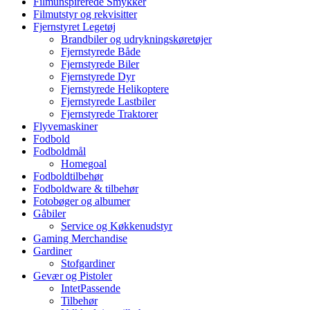
Filmunspirerede Smykker
Filmutstyr og rekvisitter
Fjernstyret Legetøj
Brandbiler og udrykningskøretøjer
Fjernstyrede Både
Fjernstyrede Biler
Fjernstyrede Dyr
Fjernstyrede Helikoptere
Fjernstyrede Lastbiler
Fjernstyrede Traktorer
Flyvemaskiner
Fodbold
Fodboldmål
Homegoal
Fodboldtilbehør
Fodboldware & tilbehør
Fotobøger og albumer
Gåbiler
Service og Køkkenudstyr
Gaming Merchandise
Gardiner
Stofgardiner
Gevær og Pistoler
IntetPassende
Tilbehør