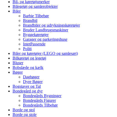
Bil- og køretøjsmerker
Bilegetøj og samlerobjekter
Biler
Barbie Tilbebør
Brandbil
Brandbiler og udrykningskøretøjer
Bruder Landbrugsmaskiner
Byggekøretøjer
Garager og parkeringshuse
IntetPassende
Politi
Biler og køretøjer (LEGO og samlesæt)
Bilkøretøj og legetøj
Bluser
Bobslæde og kælk
Bøger
Dagbøger
Dyre Bøger
Bogstaver og Tal
Bondegård og dyr
Bondegårds Bygninger
Bondegårds Figurer
Bondegårds Tilbehør
Borde og stol
Borde og stole