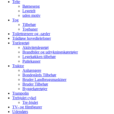
Telte
Børneseng
Legetelt
uden motiv
Tog
Tilbehør
Togbaner
Toilettrænere og -sæder
Trådløse hovedtelefoner
Trælegetøj
Aktivitetslegetøj
Brandbiler og udrykningskøretøjer
Legekøkken tilbehør
Puttekasser
Traktor
Anhængere
Bondegårds Tilbehør
Bruder Landbrugsmaskiner
Bruder Tilbehør
Byggekøretøjer
Trampolin
Trehjulet cykel
Tre-hjulet
TV- og filmfigurer
Udendørs