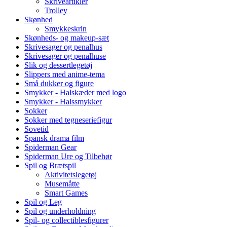
Skriveartikler
Trolley
Skønhed
Smykkeskrin
Skønheds- og makeup-sæt
Skrivesager og penalhus
Skrivesager og penalhuse
Slik og dessertlegetøj
Slippers med anime-tema
Små dukker og figure
Smykker - Halskæder med logo
Smykker - Halssmykker
Sokker
Sokker med tegneseriefigur
Sovetid
Spansk drama film
Spiderman Gear
Spiderman Ure og Tilbehør
Spil og Brætspil
Aktivitetslegetøj
Musemåtte
Smart Games
Spil og Leg
Spil og underholdning
Spil- og collectiblesfigurer