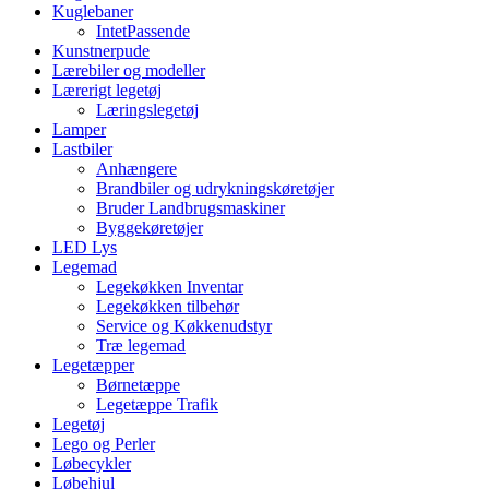
Kuglebaner
IntetPassende
Kunstnerpude
Lærebiler og modeller
Lærerigt legetøj
Læringslegetøj
Lamper
Lastbiler
Anhængere
Brandbiler og udrykningskøretøjer
Bruder Landbrugsmaskiner
Byggekøretøjer
LED Lys
Legemad
Legekøkken Inventar
Legekøkken tilbehør
Service og Køkkenudstyr
Træ legemad
Legetæpper
Børnetæppe
Legetæppe Trafik
Legetøj
Lego og Perler
Løbecykler
Løbehjul