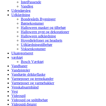
IntetPassende
Vandleg
Udendørsleg
Udklædning
Bondegårds Bygninger
Børnekostumer
Halloween masker og tilbehør
Halloween pynt og dekorationer
Halloween udklædning
Hovedtelefoner og headsets
Udklædningstilbehør
Voksenkostumer
Ukategoriseret
værktøj
Bosch Værktøj
Vandbaner
Vandpistoler
Vandtætte drikkeflaske
Varmeposer og termokander
Varmeposer og varmebakker
Venskabsarmbånd
Vest
Videospil
Videospil og spiltilbehør
Videospil-figurer