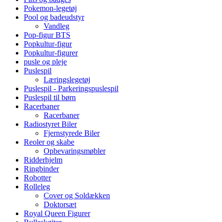
Pokemon-legetøj
Pool og badeudstyr
Vandleg
Pop-figur BTS
Popkultur-figur
Popkultur-figurer
pusle og pleje
Puslespil
Læringslegetøj
Puslespil - Parkeringspuslespil
Puslespil til børn
Racerbaner
Racerbaner
Radiostyret Biler
Fjernstyrede Biler
Reoler og skabe
Opbevaringsmøbler
Ridderhjelm
Ringbinder
Robotter
Rolleleg
Cover og Soldækken
Doktorsæt
Royal Queen Figurer