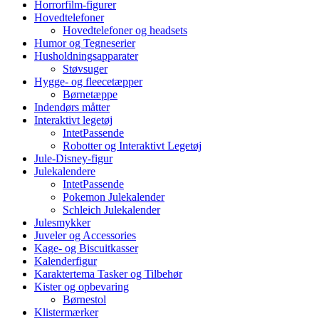
Horrorfilm-figurer
Hovedtelefoner
Hovedtelefoner og headsets
Humor og Tegneserier
Husholdningsapparater
Støvsuger
Hygge- og fleecetæpper
Børnetæppe
Indendørs måtter
Interaktivt legetøj
IntetPassende
Robotter og Interaktivt Legetøj
Jule-Disney-figur
Julekalendere
IntetPassende
Pokemon Julekalender
Schleich Julekalender
Julesmykker
Juveler og Accessories
Kage- og Biscuitkasser
Kalenderfigur
Karaktertema Tasker og Tilbehør
Kister og opbevaring
Børnestol
Klistermærker