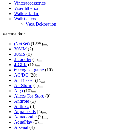
Vinteraccessories
Viser tilbehør
Walkie Talkie
Wallstickers
Væg Dekoration
Varemærker
(NotSet)
(1275)
30MM
(2)
30MS
(0)
3Doodler
(1)
4-Girlz
(16)
69 english game
(10)
AC/DC
(20)
Air Blaster
(1)
Air Storm
(1)
Alga
(10)
Alices Tea Store
(0)
Android
(5)
Anthrax
(3)
Aqua beads
(5)
Aquadoodle
(3)
AquaPlay
(5)
Arsenal
(4)