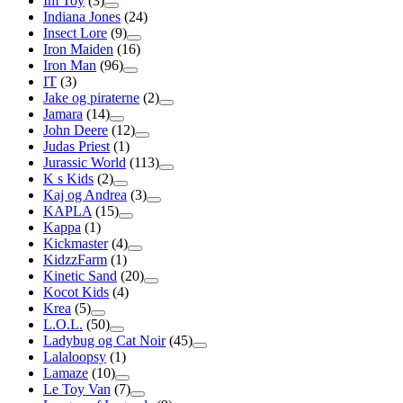
Im Toy
(3)
Indiana Jones
(24)
Insect Lore
(9)
Iron Maiden
(16)
Iron Man
(96)
IT
(3)
Jake og piraterne
(2)
Jamara
(14)
John Deere
(12)
Judas Priest
(1)
Jurassic World
(113)
K s Kids
(2)
Kaj og Andrea
(3)
KAPLA
(15)
Kappa
(1)
Kickmaster
(4)
KidzzFarm
(1)
Kinetic Sand
(20)
Kocot Kids
(4)
Krea
(5)
L.O.L.
(50)
Ladybug og Cat Noir
(45)
Lalaloopsy
(1)
Lamaze
(10)
Le Toy Van
(7)