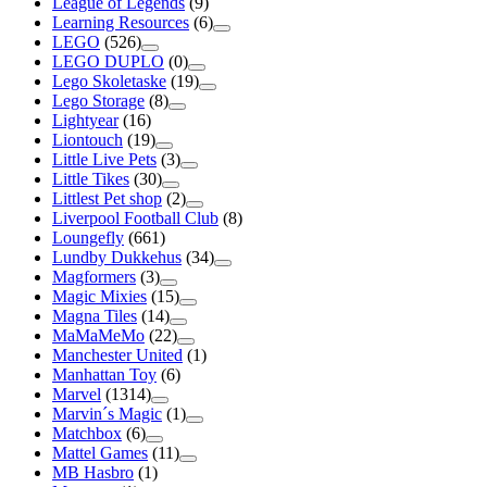
League of Legends
(9)
Learning Resources
(6)
LEGO
(526)
LEGO DUPLO
(0)
Lego Skoletaske
(19)
Lego Storage
(8)
Lightyear
(16)
Liontouch
(19)
Little Live Pets
(3)
Little Tikes
(30)
Littlest Pet shop
(2)
Liverpool Football Club
(8)
Loungefly
(661)
Lundby Dukkehus
(34)
Magformers
(3)
Magic Mixies
(15)
Magna Tiles
(14)
MaMaMeMo
(22)
Manchester United
(1)
Manhattan Toy
(6)
Marvel
(1314)
Marvin´s Magic
(1)
Matchbox
(6)
Mattel Games
(11)
MB Hasbro
(1)