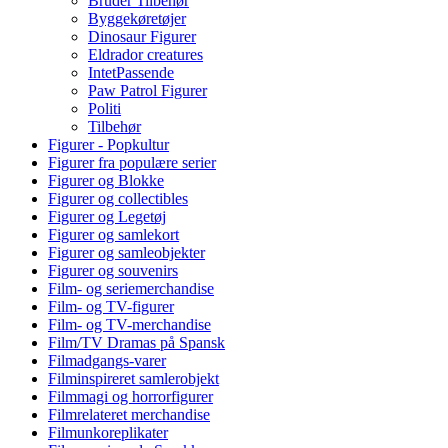
Bruder Tilbehør
Byggekøretøjer
Dinosaur Figurer
Eldrador creatures
IntetPassende
Paw Patrol Figurer
Politi
Tilbehør
Figurer - Popkultur
Figurer fra populære serier
Figurer og Blokke
Figurer og collectibles
Figurer og Legetøj
Figurer og samlekort
Figurer og samleobjekter
Figurer og souvenirs
Film- og seriemerchandise
Film- og TV-figurer
Film- og TV-merchandise
Film/TV Dramas på Spansk
Filmadgangs-varer
Filminspireret samlerobjekt
Filmmagi og horrorfigurer
Filmrelateret merchandise
Filmunkoreplikater