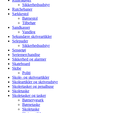
Rulleskøjter
Sikkerhedsudstyr
Rutchebaner
Sækkestol
Børnestol
Tilbehør
Sandkasser
Vandleg
Sekundære skriveartikler
Selepuder
Sikkerhedsudstyr
Sengetøj
Seriemerchandise
Sikkerhed og alarmer
Skateboard
Skibe
Politi
Skole- og skriveartikler
Skoleartikler og skriveudstyr
Skolertasker og penalhuse
Skoletaske
Skoletasker og tasker
Børnerygsæk
Børnetaske
Skoletaske