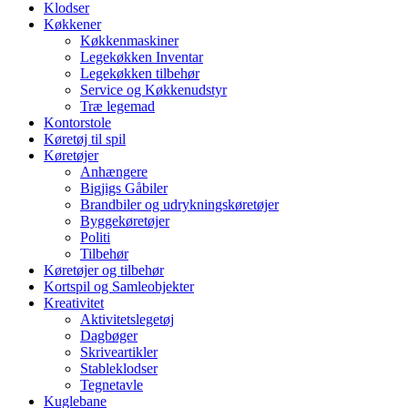
Klodser
Køkkener
Køkkenmaskiner
Legekøkken Inventar
Legekøkken tilbehør
Service og Køkkenudstyr
Træ legemad
Kontorstole
Køretøj til spil
Køretøjer
Anhængere
Bigjigs Gåbiler
Brandbiler og udrykningskøretøjer
Byggekøretøjer
Politi
Tilbehør
Køretøjer og tilbehør
Kortspil og Samleobjekter
Kreativitet
Aktivitetslegetøj
Dagbøger
Skriveartikler
Stableklodser
Tegnetavle
Kuglebane