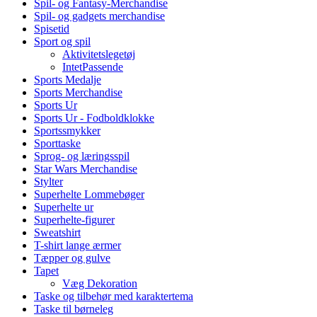
Spil- og Fantasy-Merchandise
Spil- og gadgets merchandise
Spisetid
Sport og spil
Aktivitetslegetøj
IntetPassende
Sports Medalje
Sports Merchandise
Sports Ur
Sports Ur - Fodboldklokke
Sportssmykker
Sporttaske
Sprog- og læringsspil
Star Wars Merchandise
Stylter
Superhelte Lommebøger
Superhelte ur
Superhelte-figurer
Sweatshirt
T-shirt lange ærmer
Tæpper og gulve
Tapet
Væg Dekoration
Taske og tilbehør med karaktertema
Taske til børneleg