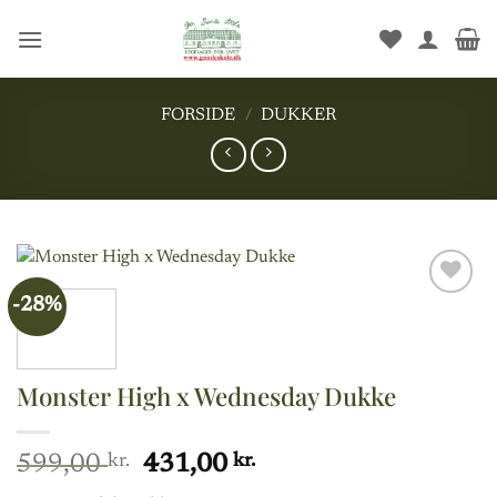
Fortsæt
til
indhold
FORSIDE
/
DUKKER
-28%
Add to
wishlist
Monster High x Wednesday Dukke
Den
Den
599,00
kr.
431,00
kr.
oprindelige
aktuelle