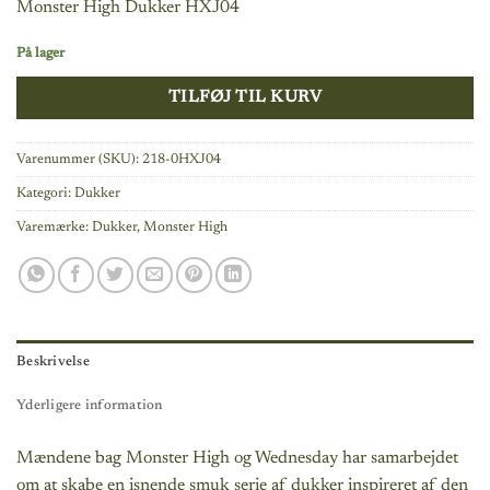
Monster High Dukker HXJ04
pris
pris
var:
er:
På lager
599,00 kr..
431,00 kr..
TILFØJ TIL KURV
Varenummer (SKU):
218-0HXJ04
Kategori:
Dukker
Varemærke:
Dukker
,
Monster High
Beskrivelse
Yderligere information
Mændene bag Monster High og Wednesday har samarbejdet
om at skabe en isnende smuk serie af dukker inspireret af den