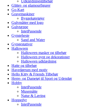
Udklædningstilbehør
Glitter- og glamourfigurer
Go-Kart
Gravemaskiner
Byggekøretøjer
Gulvmåtter med logo
Gulvtæppe
IntetPassende
Gyngeheste
Sand and Water
Gyngestativer
Halloween
Halloween masker og tilbehør
Halloween pynt og dekorationer
Halloween udklædning
Hatte og tilbehør
Havedørrum med motiv
Hello Kitty & Friends Tilbehør
Herre- og Dametøj til Sport og Udendør
Hobby
IntetPassende
Musemåtte
Natur & Læring
Hoppedyr
IntetPassende