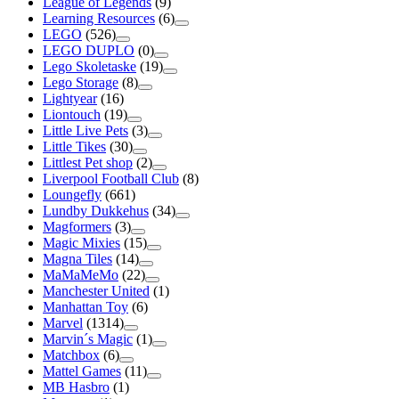
League of Legends
(9)
Learning Resources
(6)
LEGO
(526)
LEGO DUPLO
(0)
Lego Skoletaske
(19)
Lego Storage
(8)
Lightyear
(16)
Liontouch
(19)
Little Live Pets
(3)
Little Tikes
(30)
Littlest Pet shop
(2)
Liverpool Football Club
(8)
Loungefly
(661)
Lundby Dukkehus
(34)
Magformers
(3)
Magic Mixies
(15)
Magna Tiles
(14)
MaMaMeMo
(22)
Manchester United
(1)
Manhattan Toy
(6)
Marvel
(1314)
Marvin´s Magic
(1)
Matchbox
(6)
Mattel Games
(11)
MB Hasbro
(1)