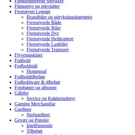
Filmunspirerede Smykker
Filmutstyr og rekvisitter
Fjernstyret Legetøj
Brandbiler og udrykningskøretøjer
Fjernstyrede Både
Fjernstyrede Biler
Fjernstyrede Dyr
Fjernstyrede Helikoptere
Fjernstyrede Lastbiler
Fjernstyrede Traktorer
Flyvemaskiner
Fodbold
Fodboldmål
Homegoal
Fodboldtilbehør
Fodboldware & tilbehør
Fotobøger og albumer
Gåbiler
Service og Køkkenudstyr
Gaming Merchandise
Gardiner
Stofgardiner
Gevær og Pistoler
IntetPassende
Tilbehør