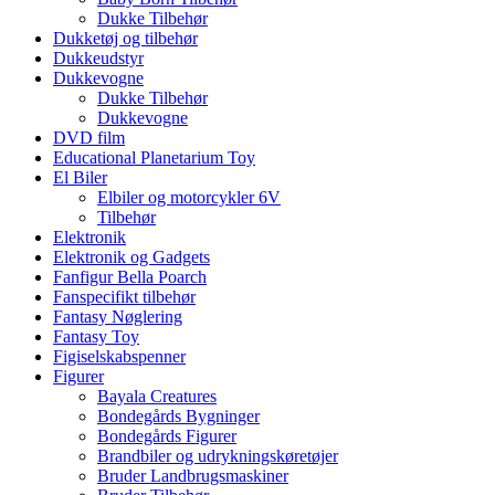
Dukke Tilbehør
Dukketøj og tilbehør
Dukkeudstyr
Dukkevogne
Dukke Tilbehør
Dukkevogne
DVD film
Educational Planetarium Toy
El Biler
Elbiler og motorcykler 6V
Tilbehør
Elektronik
Elektronik og Gadgets
Fanfigur Bella Poarch
Fanspecifikt tilbehør
Fantasy Nøglering
Fantasy Toy
Figiselskabspenner
Figurer
Bayala Creatures
Bondegårds Bygninger
Bondegårds Figurer
Brandbiler og udrykningskøretøjer
Bruder Landbrugsmaskiner