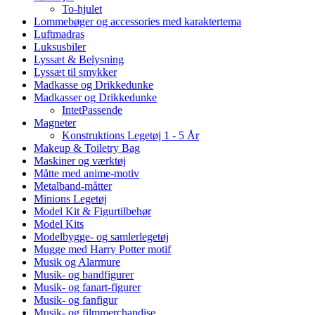
To-hjulet
Lommebøger og accessories med karaktertema
Luftmadras
Luksusbiler
Lyssæt & Belysning
Lyssæt til smykker
Madkasse og Drikkedunke
Madkasser og Drikkedunke
IntetPassende
Magneter
Konstruktions Legetøj 1 - 5 År
Makeup & Toiletry Bag
Maskiner og værktøj
Måtte med anime-motiv
Metalband-måtter
Minions Legetøj
Model Kit & Figurtilbehør
Model Kits
Modelbygge- og samlerlegetøj
Mugge med Harry Potter motif
Musik og Alarmure
Musik- og bandfigurer
Musik- og fanart-figurer
Musik- og fanfigur
Musik- og filmmerchandise