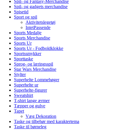
Spil- og Fantasy-Merchandise
Spil- og gadgets merchandise
Spisetid
Sport og spil
Aktivitetslegetøj
IntetPassende
Sports Medalje
Sports Merchandise
Sports Ur
Sports Ur - Fodboldklokke
Sportssmykker
Sporttaske
Sprog- og læringsspil
Star Wars Merchandise
Stylter
Superhelte Lommebøger
Superhelte ur
Superhelte-figurer
Sweatshirt
T-shirt lange ærmer
Tæpper og gulve
Tapet
Væg Dekoration
Taske og tilbehør med karaktertema
Taske til børneleg