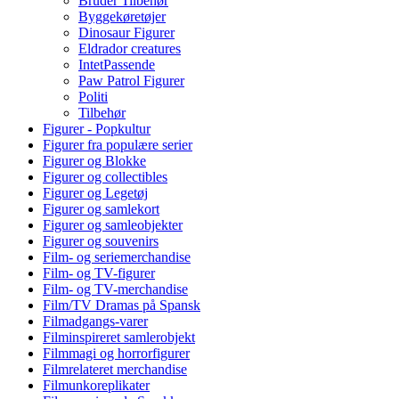
Bruder Tilbehør
Byggekøretøjer
Dinosaur Figurer
Eldrador creatures
IntetPassende
Paw Patrol Figurer
Politi
Tilbehør
Figurer - Popkultur
Figurer fra populære serier
Figurer og Blokke
Figurer og collectibles
Figurer og Legetøj
Figurer og samlekort
Figurer og samleobjekter
Figurer og souvenirs
Film- og seriemerchandise
Film- og TV-figurer
Film- og TV-merchandise
Film/TV Dramas på Spansk
Filmadgangs-varer
Filminspireret samlerobjekt
Filmmagi og horrorfigurer
Filmrelateret merchandise
Filmunkoreplikater