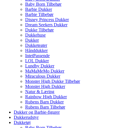
Baby Born Tilbehør
Barbie Dukker
Barbie Tilbebør
Disney Princess Dukker
Dream Seekers Dukker
Dukke Tilbehør
Dukkehuse
Dukker
Dukketeater
Hånddukker
IntetPassende
LOL Dukker
Lundby Dukker
MaMaMeMo Dukker
Miraculous Dukker
Monster High Dukke Tilbebør
Monster High Dukker
Natur & Læring
Rainbow High Dukker
Rubens Barn Dukker
Rubens Barn Tilbehør
Dukker og Barbie-figurer
Dukkerudstyr
Dukketøj
Baby Born Tilbehør