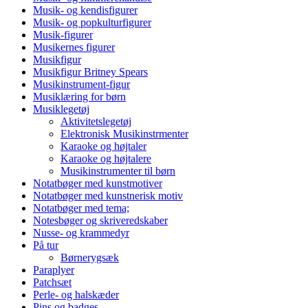
Musik- og kendisfigurer
Musik- og popkulturfigurer
Musik-figurer
Musikernes figurer
Musikfigur
Musikfigur Britney Spears
Musikinstrument-figur
Musiklæring for børn
Musiklegetøj
Aktivitetslegetøj
Elektronisk Musikinstrmenter
Karaoke og højtaler
Karaoke og højtalere
Musikinstrumenter til børn
Notatbøger med kunstmotiver
Notatbøger med kunstnerisk motiv
Notatbøger med tema;
Notesbøger og skriveredskaber
Nusse- og krammedyr
På tur
Børnerygsæk
Paraplyer
Patchsæt
Perle- og halskæder
Pins og badges