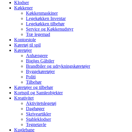
Klodser
Køkkener
Køkkenmaskiner
Legekøkken Inventar
Legekøkken tilbehør
Service og Køkkenudstyr
Træ legemad
Kontorstole
Køretøj til spil
Køretøjer
Anhængere
Bigjigs Gåbiler
Brandbiler og udrykningskøretøjer
Byggekøretøjer
Politi
Tilbehør
Køretøjer og tilbehør
Kortspil og Samleobjekter
Kreativitet
Aktivitetslegetøj
Dagbøger
Skriveartikler
Stableklodser
Tegnetavle
Kuglebane