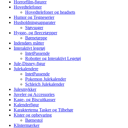
Horrorfilm-figurer
Hovedtelefoner
Hovedtelefoner og headsets
Humor og Tegneserier
Husholdningsapparater
Støvsuger
Hygge- og fleecetæpper
Børnetæppe
Indendørs måtter
Interaktivt legetøj
IntetPassende
Robotter og Interaktivt Legetøj
Jule-Disney-figur
Julekalendere
IntetPassende
Pokemon Julekalender
Schleich Julekalender
Julesmykker
Juveler og Accessories
Kage- og Biscuitkasser
Kalenderfigur
Karaktertema Tasker og Tilbehør
Kister og opbevaring
Børnestol
Klistermærker