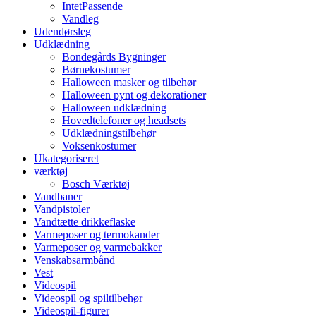
IntetPassende
Vandleg
Udendørsleg
Udklædning
Bondegårds Bygninger
Børnekostumer
Halloween masker og tilbehør
Halloween pynt og dekorationer
Halloween udklædning
Hovedtelefoner og headsets
Udklædningstilbehør
Voksenkostumer
Ukategoriseret
værktøj
Bosch Værktøj
Vandbaner
Vandpistoler
Vandtætte drikkeflaske
Varmeposer og termokander
Varmeposer og varmebakker
Venskabsarmbånd
Vest
Videospil
Videospil og spiltilbehør
Videospil-figurer