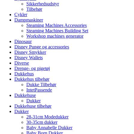
Sikkerhedsudstyr
Tilbehør
Cykler
Dampmaskiner
Steaming Machines Accessories
Steaming Machines Building Set
Workshop machines generator
Dinosaur
Disney Punge og accessories
Disney Smykker
Disney Wallets
Diverse
Drenge- og pigetøj
Dukkehus
Dukkehus tilbehør
Dukke Tilbehør
IntetPassende
Dukkehuse
Dukker
Dukkehuse tilbehør
Dukker
28-31cm Modedukker
30-35cm dukker
Baby Annabelle Dukker
Baby Born Dukker