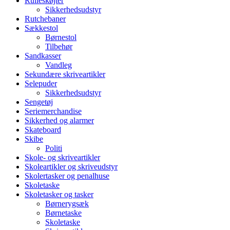
Rulleskøjter
Sikkerhedsudstyr
Rutchebaner
Sækkestol
Børnestol
Tilbehør
Sandkasser
Vandleg
Sekundære skriveartikler
Selepuder
Sikkerhedsudstyr
Sengetøj
Seriemerchandise
Sikkerhed og alarmer
Skateboard
Skibe
Politi
Skole- og skriveartikler
Skoleartikler og skriveudstyr
Skolertasker og penalhuse
Skoletaske
Skoletasker og tasker
Børnerygsæk
Børnetaske
Skoletaske