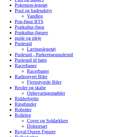
Pokemon-legetøj
Pool og badeudstyr
Vandleg
Pop-figur BTS
Popkultur-figur
Popkultur-figurer
pusle og pleje
Puslespil
Læringslegetøj
Puslespil - Parkeringspuslespil
Puslespil til børn
Racerbaner
Racerbaner
Radiostyret Biler
Fjernstyrede Biler
Reoler og skabe
Opbevaringsmøbler
Ridderhjelm
Ringbinder
Robotter
Rolleleg
Cover og Soldækken
Doktorsæt
Royal Queen Figurer