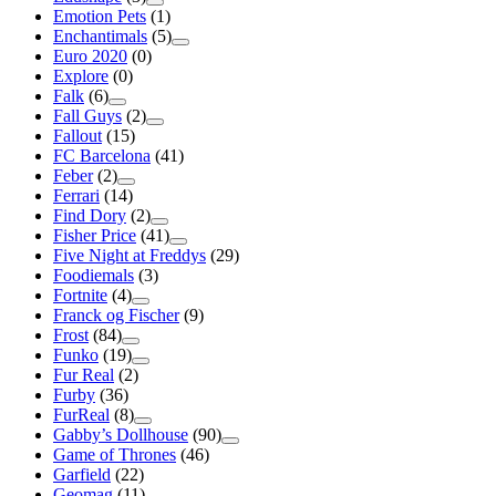
Emotion Pets
(1)
Enchantimals
(5)
Euro 2020
(0)
Explore
(0)
Falk
(6)
Fall Guys
(2)
Fallout
(15)
FC Barcelona
(41)
Feber
(2)
Ferrari
(14)
Find Dory
(2)
Fisher Price
(41)
Five Night at Freddys
(29)
Foodiemals
(3)
Fortnite
(4)
Franck og Fischer
(9)
Frost
(84)
Funko
(19)
Fur Real
(2)
Furby
(36)
FurReal
(8)
Gabby’s Dollhouse
(90)
Game of Thrones
(46)
Garfield
(22)
Geomag
(11)