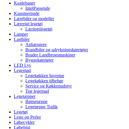
Kuglebaner
IntetPassende
Kunstnerpude
Lærebiler og modeller
Lærerigt legetøj
Læringslegetøj
Lamper
Lastbiler
Anhængere
Brandbiler og udrykningskøretøjer
Bruder Landbrugsmaskiner
Byggekøretøjer
LED Lys
Legemad
Legekøkken Inventar
Legekøkken tilbehør
Service og Køkkenudstyr
Træ legemad
Legetæpper
Børnetæppe
Legetæppe Trafik
Legetøj
Lego og Perler
Løbecykler
Løbehjul