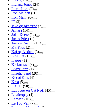
Im Toy
(3)
Indiana Jones
(24)
Insect Lore
(9)
Iron Maiden
(16)
Iron Man
(96)
IT
(3)
Jake og piraterne
(2)
Jamara
(14)
John Deere
(12)
Judas Priest
(1)
Jurassic World
(113)
K s Kids
(2)
Kaj og Andrea
(3)
KAPLA
(15)
Kappa
(1)
Kickmaster
(4)
KidzzFarm
(1)
Kinetic Sand
(20)
Kocot Kids
(4)
Krea
(5)
L.O.L.
(50)
Ladybug og Cat Noir
(45)
Lalaloopsy
(1)
Lamaze
(10)
Le Toy Van
(7)