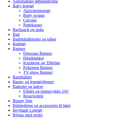
Automatiske løfteplatforme
Baby legetøj
Aktivitetslegetøj
Baby swings
Gåvogn
Puttekasser
Backpack og taske
Bad
Badehåndklæder og kåber
Badetøj
Bamser
Dinosaur Bamser
Hånddukker
Kæpheste og Tilbehør
Pokemon Bamser
TV-show Bamser
Bandmåtter
Barne- og legetøjsfigurer
Batterier og ladere
Elbiler og motorcykler 24V
Reservedele
Beauty Sets
Beklædning og accessories til børn
Beyblade Legetøj
Bijoux med perler