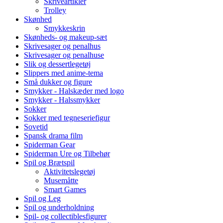
Skriveartikler
Trolley
Skønhed
Smykkeskrin
Skønheds- og makeup-sæt
Skrivesager og penalhus
Skrivesager og penalhuse
Slik og dessertlegetøj
Slippers med anime-tema
Små dukker og figure
Smykker - Halskæder med logo
Smykker - Halssmykker
Sokker
Sokker med tegneseriefigur
Sovetid
Spansk drama film
Spiderman Gear
Spiderman Ure og Tilbehør
Spil og Brætspil
Aktivitetslegetøj
Musemåtte
Smart Games
Spil og Leg
Spil og underholdning
Spil- og collectiblesfigurer