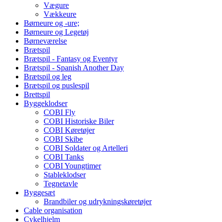
Vægure
Vækkeure
Børneure og -ure;
Børneure og Legetøj
Børneværelse
Brætspil
Brætspil - Fantasy og Eventyr
Brætspil - Spanish Another Day
Brætspil og leg
Brætspil og puslespil
Brettspil
Byggeklodser
COBI Fly
COBI Historiske Biler
COBI Køretøjer
COBI Skibe
COBI Soldater og Artelleri
COBI Tanks
COBI Youngtimer
Stableklodser
Tegnetavle
Byggesæt
Brandbiler og udrykningskøretøjer
Cable organisation
Cykelhjelm