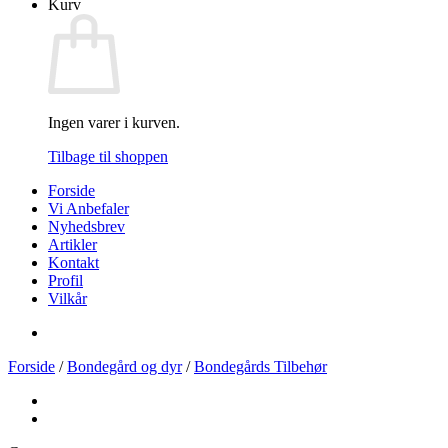
Kurv
Ingen varer i kurven.
Tilbage til shoppen
Forside
Vi Anbefaler
Nyhedsbrev
Artikler
Kontakt
Profil
Vilkår
Forside
/
Bondegård og dyr
/
Bondegårds Tilbehør