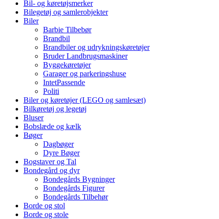
Bil- og køretøjsmerker
Bilegetøj og samlerobjekter
Biler
Barbie Tilbebør
Brandbil
Brandbiler og udrykningskøretøjer
Bruder Landbrugsmaskiner
Byggekøretøjer
Garager og parkeringshuse
IntetPassende
Politi
Biler og køretøjer (LEGO og samlesæt)
Bilkøretøj og legetøj
Bluser
Bobslæde og kælk
Bøger
Dagbøger
Dyre Bøger
Bogstaver og Tal
Bondegård og dyr
Bondegårds Bygninger
Bondegårds Figurer
Bondegårds Tilbehør
Borde og stol
Borde og stole