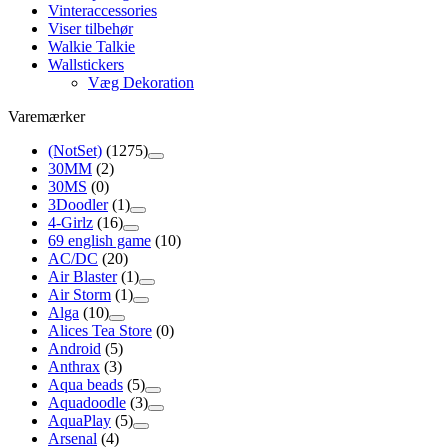
Vinteraccessories
Viser tilbehør
Walkie Talkie
Wallstickers
Væg Dekoration
Varemærker
(NotSet)
(1275)
30MM
(2)
30MS
(0)
3Doodler
(1)
4-Girlz
(16)
69 english game
(10)
AC/DC
(20)
Air Blaster
(1)
Air Storm
(1)
Alga
(10)
Alices Tea Store
(0)
Android
(5)
Anthrax
(3)
Aqua beads
(5)
Aquadoodle
(3)
AquaPlay
(5)
Arsenal
(4)