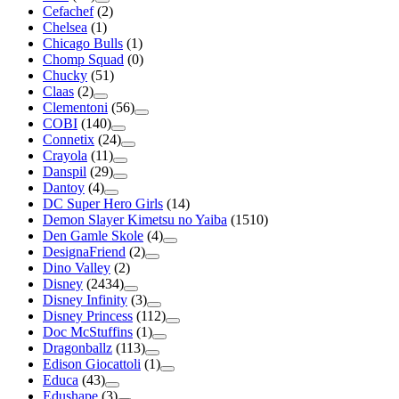
Cefachef
(2)
Chelsea
(1)
Chicago Bulls
(1)
Chomp Squad
(0)
Chucky
(51)
Claas
(2)
Clementoni
(56)
COBI
(140)
Connetix
(24)
Crayola
(11)
Danspil
(29)
Dantoy
(4)
DC Super Hero Girls
(14)
Demon Slayer Kimetsu no Yaiba
(1510)
Den Gamle Skole
(4)
DesignaFriend
(2)
Dino Valley
(2)
Disney
(2434)
Disney Infinity
(3)
Disney Princess
(112)
Doc McStuffins
(1)
Dragonballz
(113)
Edison Giocattoli
(1)
Educa
(43)
Edushape
(3)