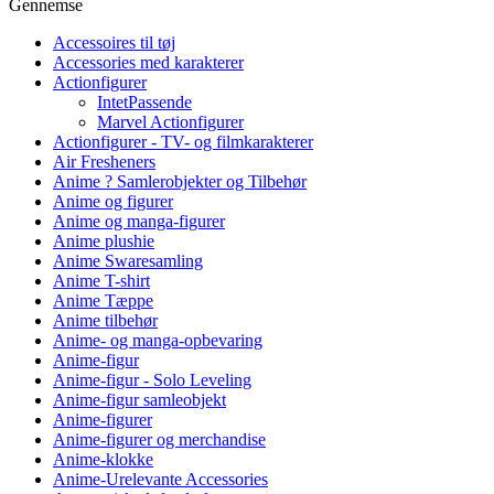
Gennemse
Accessoires til tøj
Accessories med karakterer
Actionfigurer
IntetPassende
Marvel Actionfigurer
Actionfigurer - TV- og filmkarakterer
Air Fresheners
Anime ? Samlerobjekter og Tilbehør
Anime og figurer
Anime og manga-figurer
Anime plushie
Anime Swaresamling
Anime T-shirt
Anime Tæppe
Anime tilbehør
Anime- og manga-opbevaring
Anime-figur
Anime-figur - Solo Leveling
Anime-figur samleobjekt
Anime-figurer
Anime-figurer og merchandise
Anime-klokke
Anime-Urelevante Accessories