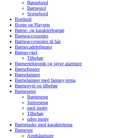
Børnebord
Børnestol
Sengebord
Bordspil
Borge og Playsets
Børne- og karakterlegetøj
Børneaccessories
Børneaccessories til hår
Børnecadelefigurer
Børnecykel
Tilbehør
Børneelektronik og sjove alarmure
Børnefigurer
Børnelamper
Børnelamper med fantasy-tema
Børnepynt og tilbehør
Børneseng
Børneseng
Juniorseng
med motiv
Tilbehør
uden motiv
Børnetaske med karaktertema
Børneure
Armbåndsure