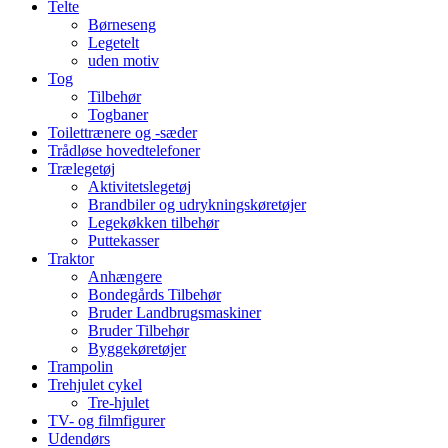
Telte
Børneseng
Legetelt
uden motiv
Tog
Tilbehør
Togbaner
Toilettrænere og -sæder
Trådløse hovedtelefoner
Trælegetøj
Aktivitetslegetøj
Brandbiler og udrykningskøretøjer
Legekøkken tilbehør
Puttekasser
Traktor
Anhængere
Bondegårds Tilbehør
Bruder Landbrugsmaskiner
Bruder Tilbehør
Byggekøretøjer
Trampolin
Trehjulet cykel
Tre-hjulet
TV- og filmfigurer
Udendørs