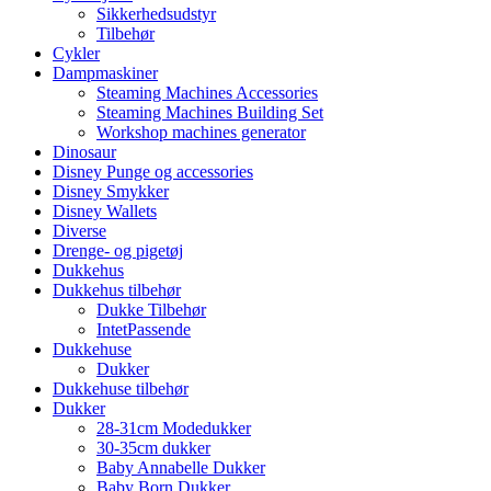
Sikkerhedsudstyr
Tilbehør
Cykler
Dampmaskiner
Steaming Machines Accessories
Steaming Machines Building Set
Workshop machines generator
Dinosaur
Disney Punge og accessories
Disney Smykker
Disney Wallets
Diverse
Drenge- og pigetøj
Dukkehus
Dukkehus tilbehør
Dukke Tilbehør
IntetPassende
Dukkehuse
Dukker
Dukkehuse tilbehør
Dukker
28-31cm Modedukker
30-35cm dukker
Baby Annabelle Dukker
Baby Born Dukker