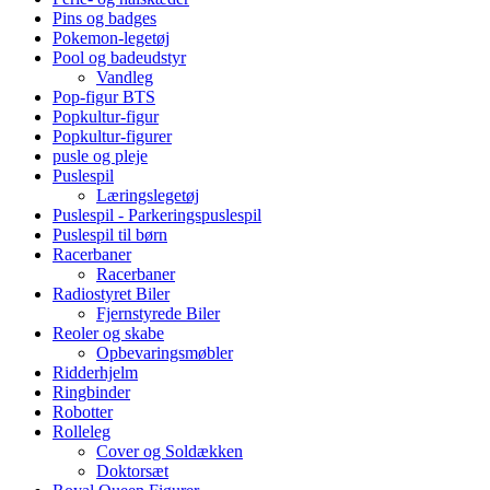
Pins og badges
Pokemon-legetøj
Pool og badeudstyr
Vandleg
Pop-figur BTS
Popkultur-figur
Popkultur-figurer
pusle og pleje
Puslespil
Læringslegetøj
Puslespil - Parkeringspuslespil
Puslespil til børn
Racerbaner
Racerbaner
Radiostyret Biler
Fjernstyrede Biler
Reoler og skabe
Opbevaringsmøbler
Ridderhjelm
Ringbinder
Robotter
Rolleleg
Cover og Soldækken
Doktorsæt