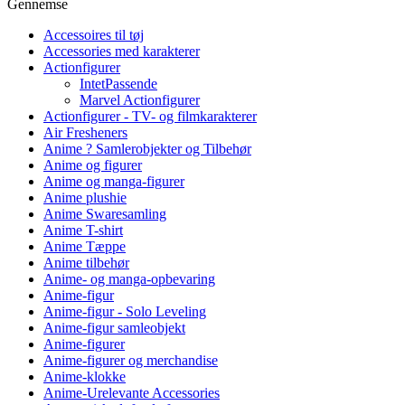
Gennemse
Accessoires til tøj
Accessories med karakterer
Actionfigurer
IntetPassende
Marvel Actionfigurer
Actionfigurer - TV- og filmkarakterer
Air Fresheners
Anime ? Samlerobjekter og Tilbehør
Anime og figurer
Anime og manga-figurer
Anime plushie
Anime Swaresamling
Anime T-shirt
Anime Tæppe
Anime tilbehør
Anime- og manga-opbevaring
Anime-figur
Anime-figur - Solo Leveling
Anime-figur samleobjekt
Anime-figurer
Anime-figurer og merchandise
Anime-klokke
Anime-Urelevante Accessories