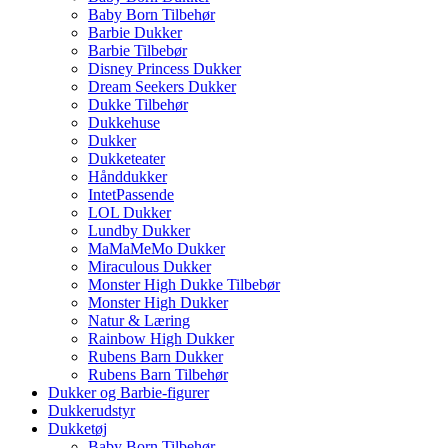
Baby Born Tilbehør
Barbie Dukker
Barbie Tilbebør
Disney Princess Dukker
Dream Seekers Dukker
Dukke Tilbehør
Dukkehuse
Dukker
Dukketeater
Hånddukker
IntetPassende
LOL Dukker
Lundby Dukker
MaMaMeMo Dukker
Miraculous Dukker
Monster High Dukke Tilbebør
Monster High Dukker
Natur & Læring
Rainbow High Dukker
Rubens Barn Dukker
Rubens Barn Tilbehør
Dukker og Barbie-figurer
Dukkerudstyr
Dukketøj
Baby Born Tilbehør