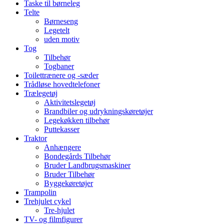
Taske til børneleg
Telte
Børneseng
Legetelt
uden motiv
Tog
Tilbehør
Togbaner
Toilettrænere og -sæder
Trådløse hovedtelefoner
Trælegetøj
Aktivitetslegetøj
Brandbiler og udrykningskøretøjer
Legekøkken tilbehør
Puttekasser
Traktor
Anhængere
Bondegårds Tilbehør
Bruder Landbrugsmaskiner
Bruder Tilbehør
Byggekøretøjer
Trampolin
Trehjulet cykel
Tre-hjulet
TV- og filmfigurer