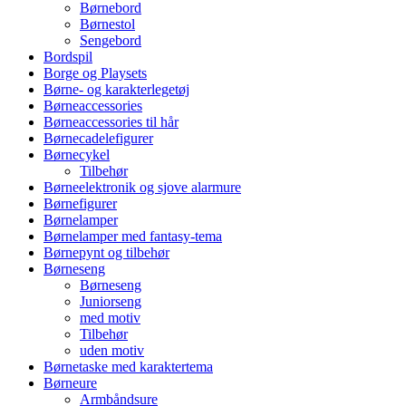
Børnebord
Børnestol
Sengebord
Bordspil
Borge og Playsets
Børne- og karakterlegetøj
Børneaccessories
Børneaccessories til hår
Børnecadelefigurer
Børnecykel
Tilbehør
Børneelektronik og sjove alarmure
Børnefigurer
Børnelamper
Børnelamper med fantasy-tema
Børnepynt og tilbehør
Børneseng
Børneseng
Juniorseng
med motiv
Tilbehør
uden motiv
Børnetaske med karaktertema
Børneure
Armbåndsure