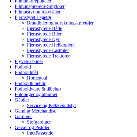
Filmunkoreplikater
Filmunspirerede Smykker
Filmutstyr og rekvisitter
Fjernstyret Legetøj
Brandbiler og udrykningskøretøjer
Fjernstyrede Både
Fjernstyrede Biler
Fjernstyrede Dyr
Fjernstyrede Helikoptere
Fjernstyrede Lastbiler
Fjernstyrede Traktorer
Flyvemaskiner
Fodbold
Fodboldmål
Homegoal
Fodboldtilbehør
Fodboldware & tilbehør
Fotobøger og albumer
Gåbiler
Service og Køkkenudstyr
Gaming Merchandise
Gardiner
Stofgardiner
Gevær og Pistoler
IntetPassende