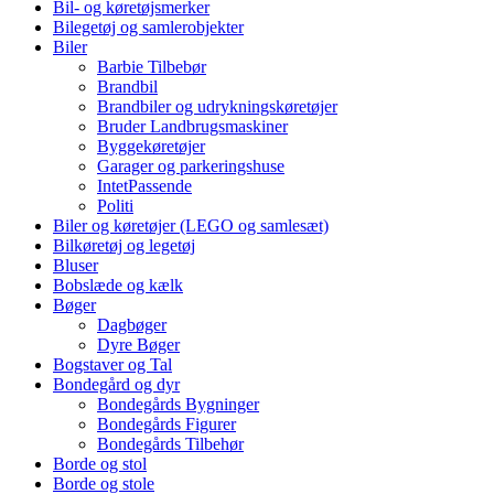
Bil- og køretøjsmerker
Bilegetøj og samlerobjekter
Biler
Barbie Tilbebør
Brandbil
Brandbiler og udrykningskøretøjer
Bruder Landbrugsmaskiner
Byggekøretøjer
Garager og parkeringshuse
IntetPassende
Politi
Biler og køretøjer (LEGO og samlesæt)
Bilkøretøj og legetøj
Bluser
Bobslæde og kælk
Bøger
Dagbøger
Dyre Bøger
Bogstaver og Tal
Bondegård og dyr
Bondegårds Bygninger
Bondegårds Figurer
Bondegårds Tilbehør
Borde og stol
Borde og stole