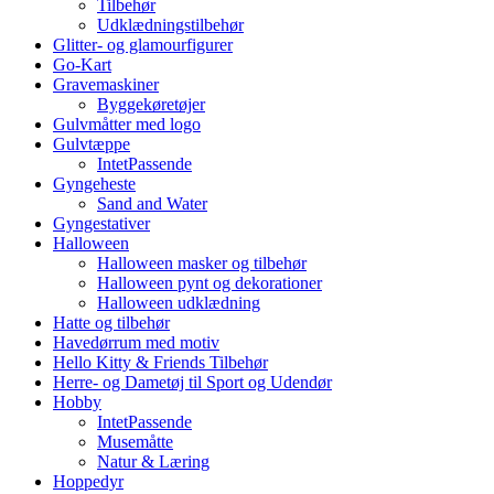
Tilbehør
Udklædningstilbehør
Glitter- og glamourfigurer
Go-Kart
Gravemaskiner
Byggekøretøjer
Gulvmåtter med logo
Gulvtæppe
IntetPassende
Gyngeheste
Sand and Water
Gyngestativer
Halloween
Halloween masker og tilbehør
Halloween pynt og dekorationer
Halloween udklædning
Hatte og tilbehør
Havedørrum med motiv
Hello Kitty & Friends Tilbehør
Herre- og Dametøj til Sport og Udendør
Hobby
IntetPassende
Musemåtte
Natur & Læring
Hoppedyr