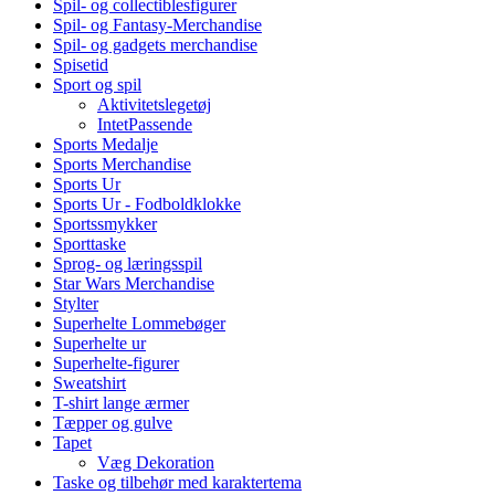
Spil- og collectiblesfigurer
Spil- og Fantasy-Merchandise
Spil- og gadgets merchandise
Spisetid
Sport og spil
Aktivitetslegetøj
IntetPassende
Sports Medalje
Sports Merchandise
Sports Ur
Sports Ur - Fodboldklokke
Sportssmykker
Sporttaske
Sprog- og læringsspil
Star Wars Merchandise
Stylter
Superhelte Lommebøger
Superhelte ur
Superhelte-figurer
Sweatshirt
T-shirt lange ærmer
Tæpper og gulve
Tapet
Væg Dekoration
Taske og tilbehør med karaktertema