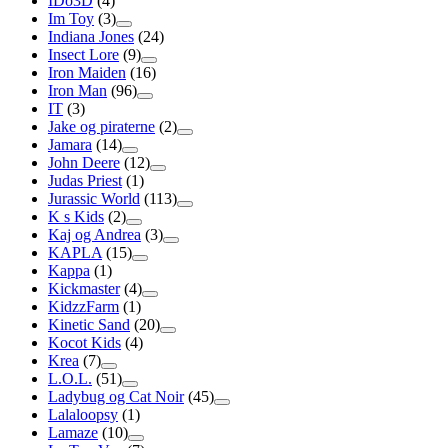
IDo3D
(4)
Im Toy
(3)
Indiana Jones
(24)
Insect Lore
(9)
Iron Maiden
(16)
Iron Man
(96)
IT
(3)
Jake og piraterne
(2)
Jamara
(14)
John Deere
(12)
Judas Priest
(1)
Jurassic World
(113)
K s Kids
(2)
Kaj og Andrea
(3)
KAPLA
(15)
Kappa
(1)
Kickmaster
(4)
KidzzFarm
(1)
Kinetic Sand
(20)
Kocot Kids
(4)
Krea
(7)
L.O.L.
(51)
Ladybug og Cat Noir
(45)
Lalaloopsy
(1)
Lamaze
(10)