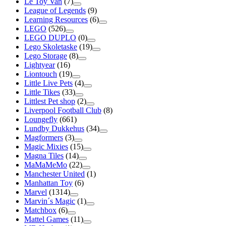
Le Toy Van
(7)
League of Legends
(9)
Learning Resources
(6)
LEGO
(526)
LEGO DUPLO
(0)
Lego Skoletaske
(19)
Lego Storage
(8)
Lightyear
(16)
Liontouch
(19)
Little Live Pets
(4)
Little Tikes
(33)
Littlest Pet shop
(2)
Liverpool Football Club
(8)
Loungefly
(661)
Lundby Dukkehus
(34)
Magformers
(3)
Magic Mixies
(15)
Magna Tiles
(14)
MaMaMeMo
(22)
Manchester United
(1)
Manhattan Toy
(6)
Marvel
(1314)
Marvin´s Magic
(1)
Matchbox
(6)
Mattel Games
(11)