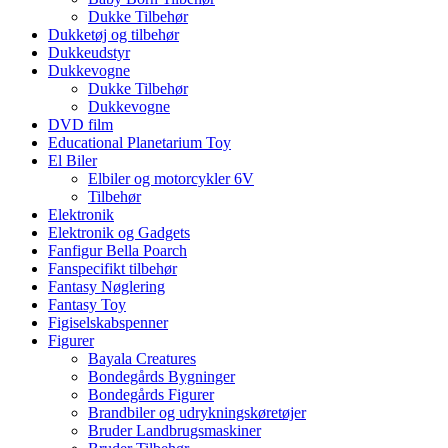
Dukke Tilbehør
Dukketøj og tilbehør
Dukkeudstyr
Dukkevogne
Dukke Tilbehør
Dukkevogne
DVD film
Educational Planetarium Toy
El Biler
Elbiler og motorcykler 6V
Tilbehør
Elektronik
Elektronik og Gadgets
Fanfigur Bella Poarch
Fanspecifikt tilbehør
Fantasy Nøglering
Fantasy Toy
Figiselskabspenner
Figurer
Bayala Creatures
Bondegårds Bygninger
Bondegårds Figurer
Brandbiler og udrykningskøretøjer
Bruder Landbrugsmaskiner