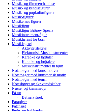
Musik- og filmmerchandise
Musik- og kendisfigurer
Musik- og popkulturfigurer
Musik-figurer
Musikernes figurer
Musikfigur
Musikfigur Britney Spears
Musikinstrument-figur
Musiklæring for børn
Musiklegetøj
Aktivitetslegetøj
Elektronisk Musikinstrmenter
Karaoke og højtaler
Karaoke og højtalere
Musikinstrumenter til børn
Notatbøger med kunstmotiver
Notatbøger med kunstnerisk motiv
Notatbøger med tema;
Notesbøger og skriveredskaber
Nusse- og krammedyr
På tur
Børnerygsæk
Paraplyer
Patchsæt
Perle- og halskæder