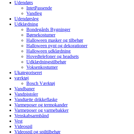
Udendørs
IntetPassende
Vandleg
Udendørsleg
Udklædning
Bondegårds Bygninger
Børnekostumer
Halloween masker og tilbehør
Halloween pynt og dekorationer
Halloween udklædning
Hovedtelefoner og headsets
Udklædningstilbehør
Voksenkostumer
Ukategoriseret
værktøj
Bosch Værktøj
Vandbaner
Vandpistoler
Vandtætte drikkeflaske
Varmeposer og termokander
Varmeposer og varmebakker
Venskabsarmbånd
Vest
Videospil
Videospil og spiltilbehør