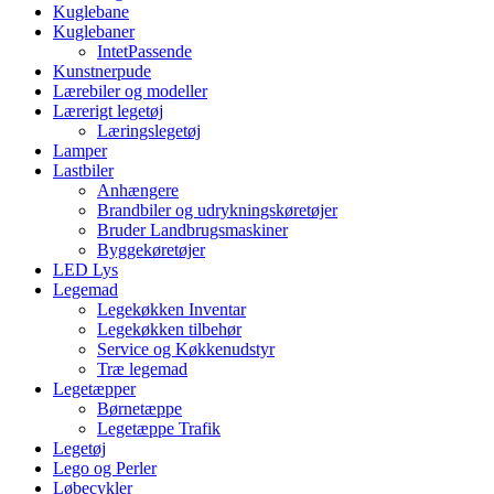
Kuglebane
Kuglebaner
IntetPassende
Kunstnerpude
Lærebiler og modeller
Lærerigt legetøj
Læringslegetøj
Lamper
Lastbiler
Anhængere
Brandbiler og udrykningskøretøjer
Bruder Landbrugsmaskiner
Byggekøretøjer
LED Lys
Legemad
Legekøkken Inventar
Legekøkken tilbehør
Service og Køkkenudstyr
Træ legemad
Legetæpper
Børnetæppe
Legetæppe Trafik
Legetøj
Lego og Perler
Løbecykler