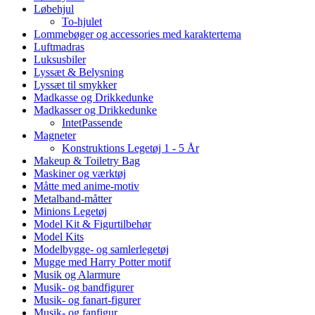
Løbehjul
To-hjulet
Lommebøger og accessories med karaktertema
Luftmadras
Luksusbiler
Lyssæt & Belysning
Lyssæt til smykker
Madkasse og Drikkedunke
Madkasser og Drikkedunke
IntetPassende
Magneter
Konstruktions Legetøj 1 - 5 År
Makeup & Toiletry Bag
Maskiner og værktøj
Måtte med anime-motiv
Metalband-måtter
Minions Legetøj
Model Kit & Figurtilbehør
Model Kits
Modelbygge- og samlerlegetøj
Mugge med Harry Potter motif
Musik og Alarmure
Musik- og bandfigurer
Musik- og fanart-figurer
Musik- og fanfigur