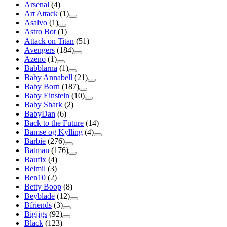
Arsenal
(4)
Art Attack
(1)
Asalvo
(1)
Astro Bot
(1)
Attack on Titan
(51)
Avengers
(184)
Azeno
(1)
Babblarna
(1)
Baby Annabell
(21)
Baby Born
(187)
Baby Einstein
(10)
Baby Shark
(2)
BabyDan
(6)
Back to the Future
(14)
Bamse og Kylling
(4)
Barbie
(276)
Batman
(176)
Baufix
(4)
Belmil
(3)
Ben10
(2)
Betty Boop
(8)
Beyblade
(12)
Bfriends
(3)
Bigjigs
(92)
Black
(123)