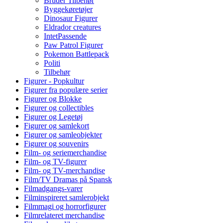
Bruder Tilbehør
Byggekøretøjer
Dinosaur Figurer
Eldrador creatures
IntetPassende
Paw Patrol Figurer
Pokemon Battlepack
Politi
Tilbehør
Figurer - Popkultur
Figurer fra populære serier
Figurer og Blokke
Figurer og collectibles
Figurer og Legetøj
Figurer og samlekort
Figurer og samleobjekter
Figurer og souvenirs
Film- og seriemerchandise
Film- og TV-figurer
Film- og TV-merchandise
Film/TV Dramas på Spansk
Filmadgangs-varer
Filminspireret samlerobjekt
Filmmagi og horrorfigurer
Filmrelateret merchandise