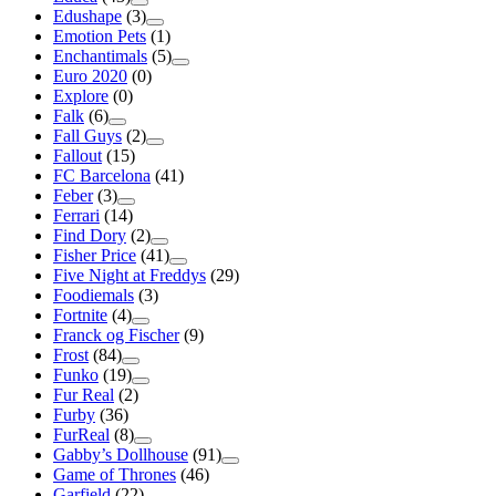
Edushape
(3)
Emotion Pets
(1)
Enchantimals
(5)
Euro 2020
(0)
Explore
(0)
Falk
(6)
Fall Guys
(2)
Fallout
(15)
FC Barcelona
(41)
Feber
(3)
Ferrari
(14)
Find Dory
(2)
Fisher Price
(41)
Five Night at Freddys
(29)
Foodiemals
(3)
Fortnite
(4)
Franck og Fischer
(9)
Frost
(84)
Funko
(19)
Fur Real
(2)
Furby
(36)
FurReal
(8)
Gabby’s Dollhouse
(91)
Game of Thrones
(46)
Garfield
(22)