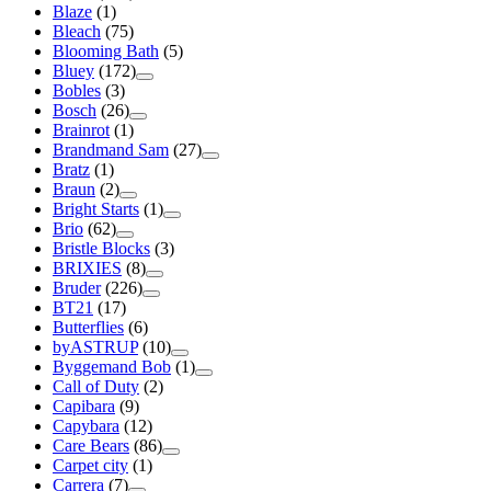
Blaze
(1)
Bleach
(75)
Blooming Bath
(5)
Bluey
(172)
Bobles
(3)
Bosch
(26)
Brainrot
(1)
Brandmand Sam
(27)
Bratz
(1)
Braun
(2)
Bright Starts
(1)
Brio
(62)
Bristle Blocks
(3)
BRIXIES
(8)
Bruder
(226)
BT21
(17)
Butterflies
(6)
byASTRUP
(10)
Byggemand Bob
(1)
Call of Duty
(2)
Capibara
(9)
Capybara
(12)
Care Bears
(86)
Carpet city
(1)
Carrera
(7)