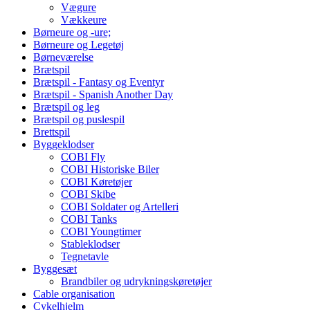
Vægure
Vækkeure
Børneure og -ure;
Børneure og Legetøj
Børneværelse
Brætspil
Brætspil - Fantasy og Eventyr
Brætspil - Spanish Another Day
Brætspil og leg
Brætspil og puslespil
Brettspil
Byggeklodser
COBI Fly
COBI Historiske Biler
COBI Køretøjer
COBI Skibe
COBI Soldater og Artelleri
COBI Tanks
COBI Youngtimer
Stableklodser
Tegnetavle
Byggesæt
Brandbiler og udrykningskøretøjer
Cable organisation
Cykelhjelm