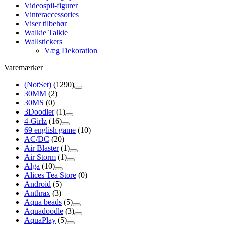
Videospil-figurer
Vinteraccessories
Viser tilbehør
Walkie Talkie
Wallstickers
Væg Dekoration
Varemærker
(NotSet)
(1290)
30MM
(2)
30MS
(0)
3Doodler
(1)
4-Girlz
(16)
69 english game
(10)
AC/DC
(20)
Air Blaster
(1)
Air Storm
(1)
Alga
(10)
Alices Tea Store
(0)
Android
(5)
Anthrax
(3)
Aqua beads
(5)
Aquadoodle
(3)
AquaPlay
(5)