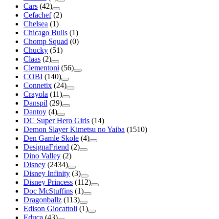
Cars
(42)
Cefachef
(2)
Chelsea
(1)
Chicago Bulls
(1)
Chomp Squad
(0)
Chucky
(51)
Claas
(2)
Clementoni
(56)
COBI
(140)
Connetix
(24)
Crayola
(11)
Danspil
(29)
Dantoy
(4)
DC Super Hero Girls
(14)
Demon Slayer Kimetsu no Yaiba
(1510)
Den Gamle Skole
(4)
DesignaFriend
(2)
Dino Valley
(2)
Disney
(2434)
Disney Infinity
(3)
Disney Princess
(112)
Doc McStuffins
(1)
Dragonballz
(113)
Edison Giocattoli
(1)
Educa
(43)