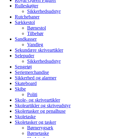
Royal Queen Figurer
Rulleskøjter
Sikkerhedsudstyr
Rutchebaner
Sækkestol
Børnestol
Tilbehør
Sandkasser
Vandleg
Sekundære skriveartikler
Selepuder
Sikkerhedsudstyr
Sengetøj
Seriemerchandise
Sikkerhed og alarmer
Skateboard
Skibe
Politi
Skole- og skriveartikler
Skoleartikler og skriveudstyr
Skolertasker og penalhuse
Skoletaske
Skoletasker og tasker
Børnerygsæk
Børnetaske