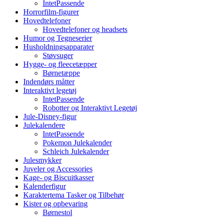
IntetPassende
Horrorfilm-figurer
Hovedtelefoner
Hovedtelefoner og headsets
Humor og Tegneserier
Husholdningsapparater
Støvsuger
Hygge- og fleecetæpper
Børnetæppe
Indendørs måtter
Interaktivt legetøj
IntetPassende
Robotter og Interaktivt Legetøj
Jule-Disney-figur
Julekalendere
IntetPassende
Pokemon Julekalender
Schleich Julekalender
Julesmykker
Juveler og Accessories
Kage- og Biscuitkasser
Kalenderfigur
Karaktertema Tasker og Tilbehør
Kister og opbevaring
Børnestol