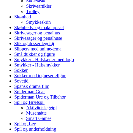
Skoletaske
Skriveartikler
Trolley
Skønhed
Smykkeskrin
Skønheds- og makeup-sæt
Skrivesager og penalhus
Skrivesager og penalhuse
Slik og dessertlegetøj
Slippers med anime-tema
Små dukker og figure
Smykker - Halskæder med logo
Smykker - Halssmykker
Sokker
Sokker med tegneseriefigur
Sovetid
Spansk drama film
Spiderman Gear
Spiderman Ure og Tilbehør
Spil og Brætspil
Aktivitetslegetøj
Musemåtte
Smart Games
Spil og Leg
Spil og underholdning