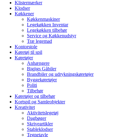
Klistermærker
Klodser
Køkkener
Køkkenmaskiner
Legekøkken Inventar
Legekøkken tilbehør
Service og Køkkenudstyr
Træ legemad
Kontorstole
Køretøj til spil
Køretøjer
Anhængere
Bigjigs Gåbiler
Brandbiler og udrykningskøretøjer
Byggekøretøjer
Politi
Tilbehør
Køretøjer og tilbehør
Kortspil og Samleobjekter
Kreativitet
Aktivitetslegetøj
Dagbøger
Skriveartikler
Stableklodser
Tegnetavle