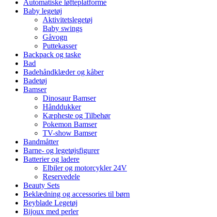
Automatiske løfteplatforme
Baby legetøj
Aktivitetslegetøj
Baby swings
Gåvogn
Puttekasser
Backpack og taske
Bad
Badehåndklæder og kåber
Badetøj
Bamser
Dinosaur Bamser
Hånddukker
Kæpheste og Tilbehør
Pokemon Bamser
TV-show Bamser
Bandmåtter
Barne- og legetøjsfigurer
Batterier og ladere
Elbiler og motorcykler 24V
Reservedele
Beauty Sets
Beklædning og accessories til børn
Beyblade Legetøj
Bijoux med perler